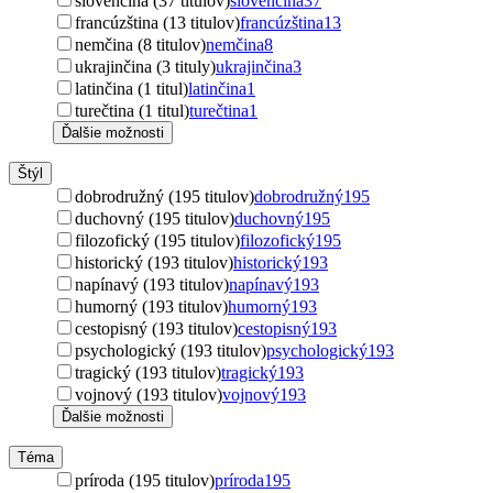
slovenčina (37 titulov)
slovenčina
37
francúzština (13 titulov)
francúzština
13
nemčina (8 titulov)
nemčina
8
ukrajinčina (3 tituly)
ukrajinčina
3
latinčina (1 titul)
latinčina
1
turečtina (1 titul)
turečtina
1
Ďalšie možnosti
Štýl
dobrodružný (195 titulov)
dobrodružný
195
duchovný (195 titulov)
duchovný
195
filozofický (195 titulov)
filozofický
195
historický (193 titulov)
historický
193
napínavý (193 titulov)
napínavý
193
humorný (193 titulov)
humorný
193
cestopisný (193 titulov)
cestopisný
193
psychologický (193 titulov)
psychologický
193
tragický (193 titulov)
tragický
193
vojnový (193 titulov)
vojnový
193
Ďalšie možnosti
Téma
príroda (195 titulov)
príroda
195