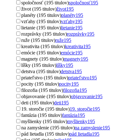
spoločnosť (195 titulov)
spoločnosť
195
život (195 titulov)
život
195
planéty (195 titulov)
planéty
195
vzťahy (195 titulov)
vzťahy
195
lietanie (195 titulov)
lietanie
195
rozprávky (195 titulov)
rozprávky
195
ruže (195 titulov)
ruže
195
kreativita (195 titulov)
kreativita
195
emócie (195 titulov)
emócie
195
magnety (195 titulov)
magnety
195
líšky (195 titulov)
líšky
195
detstva (195 titulov)
detstva
195
priateľstvo (195 titulov)
priateľstvo
195
pocity (195 titulov)
pocity
195
filozofia (195 titulov)
filozofia
195
objavovanie (195 titulov)
objavovanie
195
deti (195 titulov)
deti
195
19. storočie (195 titulov)
19. storočie
195
fantázia (195 titulov)
fantázia
195
myšlienky (195 titulov)
myšlienky
195
na zamyslenie (195 titulov)
na zamyslenie
195
pád lietadla (195 titulov)
pád lietadla
195