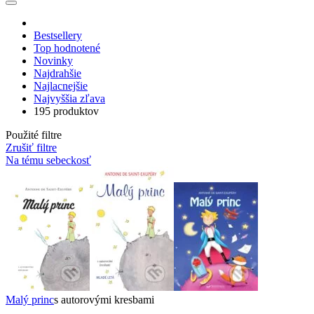
Bestsellery
Top hodnotené
Novinky
Najdrahšie
Najlacnejšie
Najvyššia zľava
195 produktov
Použité filtre
Zrušiť filtre
Na tému sebeckosť
Malý princ
s autorovými kresbami