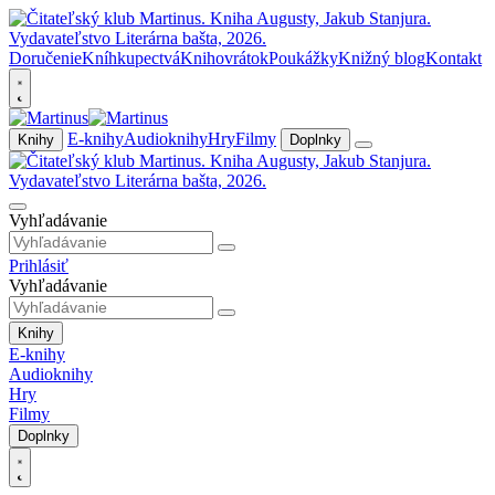
Doručenie
Kníhkupectvá
Knihovrátok
Poukážky
Knižný blog
Kontakt
E-knihy
Audioknihy
Hry
Filmy
Knihy
Doplnky
Vyhľadávanie
Prihlásiť
Vyhľadávanie
Knihy
E-knihy
Audioknihy
Hry
Filmy
Doplnky