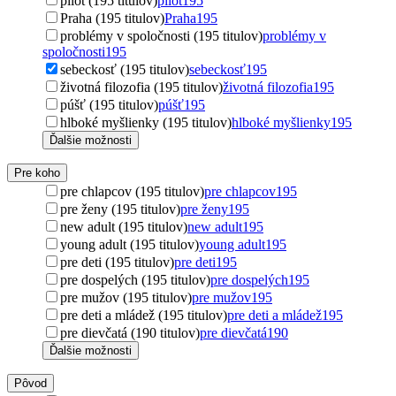
pilot (195 titulov)
pilot
195
Praha (195 titulov)
Praha
195
problémy v spoločnosti (195 titulov)
problémy v
spoločnosti
195
sebeckosť (195 titulov)
sebeckosť
195
životná filozofia (195 titulov)
životná filozofia
195
púšť (195 titulov)
púšť
195
hlboké myšlienky (195 titulov)
hlboké myšlienky
195
Ďalšie možnosti
Pre koho
pre chlapcov (195 titulov)
pre chlapcov
195
pre ženy (195 titulov)
pre ženy
195
new adult (195 titulov)
new adult
195
young adult (195 titulov)
young adult
195
pre deti (195 titulov)
pre deti
195
pre dospelých (195 titulov)
pre dospelých
195
pre mužov (195 titulov)
pre mužov
195
pre deti a mládež (195 titulov)
pre deti a mládež
195
pre dievčatá (190 titulov)
pre dievčatá
190
Ďalšie možnosti
Pôvod