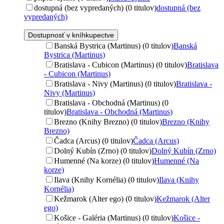
dostupná (bez vypredaných) (0 titulov)
dostupná (bez
vypredaných)
Dostupnosť v kníhkupectve
Banská Bystrica (Martinus) (0 titulov)
Banská
Bystrica (Martinus)
Bratislava - Cubicon (Martinus) (0 titulov)
Bratislava
- Cubicon (Martinus)
Bratislava - Nivy (Martinus) (0 titulov)
Bratislava -
Nivy (Martinus)
Bratislava - Obchodná (Martinus) (0
titulov)
Bratislava - Obchodná (Martinus)
Brezno (Knihy Brezno) (0 titulov)
Brezno (Knihy
Brezno)
Čadca (Arcus) (0 titulov)
Čadca (Arcus)
Dolný Kubín (Zrno) (0 titulov)
Dolný Kubín (Zrno)
Humenné (Na korze) (0 titulov)
Humenné (Na
korze)
Ilava (Knihy Kornélia) (0 titulov)
Ilava (Knihy
Kornélia)
Kežmarok (Alter ego) (0 titulov)
Kežmarok (Alter
ego)
Košice - Galéria (Martinus) (0 titulov)
Košice -