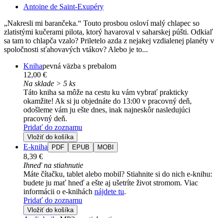
Antoine de Saint-Exupéry
„Nakresli mi barančeka.“ Touto prosbou osloví malý chlapec so
zlatistými kučerami pilota, ktorý havaroval v saharskej púšti. Odkiaľ
sa tam to chlapča vzalo? Priletelo azda z nejakej vzdialenej planéty v
spoločnosti sťahovavých vtákov? Alebo je to...
Kniha
pevná väzba s prebalom
12,00 €
Na sklade > 5 ks
Táto kniha sa môže na cestu ku vám vybrať prakticky
okamžite! Ak si ju objednáte do 13:00 v pracovný deň,
odošleme vám ju ešte dnes, inak najneskôr nasledujúci
pracovný deň.
Pridať do zoznamu
Vložiť do košíka
E-kniha
PDF
EPUB
MOBI
8,39 €
Ihneď na stiahnutie
Máte čítačku, tablet alebo mobil? Stiahnite si do nich e-knihu:
budete ju mať hneď a ešte aj ušetríte život stromom. Viac
informácii o e-knihách
nájdete tu
.
Pridať do zoznamu
Vložiť do košíka