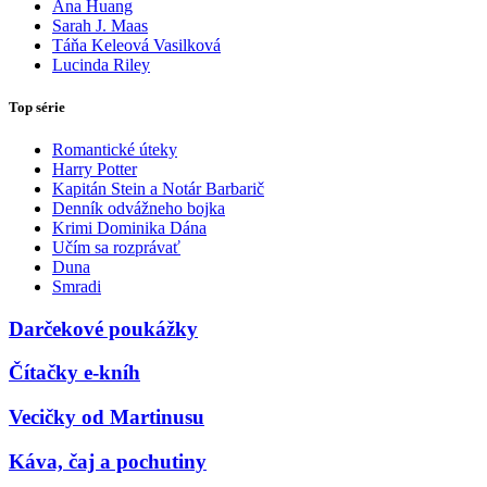
Ana Huang
Sarah J. Maas
Táňa Keleová Vasilková
Lucinda Riley
Top série
Romantické úteky
Harry Potter
Kapitán Stein a Notár Barbarič
Denník odvážneho bojka
Krimi Dominika Dána
Učím sa rozprávať
Duna
Smradi
Darčekové poukážky
Čítačky e-kníh
Vecičky od Martinusu
Káva, čaj a pochutiny