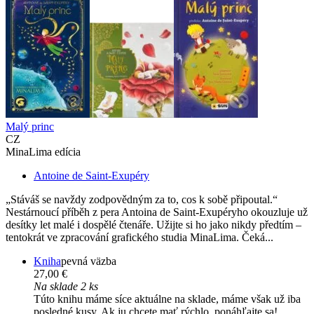
Malý princ
CZ
MinaLima edícia
Antoine de Saint-Exupéry
„Stáváš se navždy zodpovědným za to, cos k sobě připoutal.“
Nestárnoucí příběh z pera Antoina de Saint-Exupéryho okouzluje už
desítky let malé i dospělé čtenáře. Užijte si ho jako nikdy předtím –
tentokrát ve zpracování grafického studia MinaLima. Čeká...
Kniha
pevná väzba
27,00 €
Na sklade 2 ks
Túto knihu máme síce aktuálne na sklade, máme však už iba
posledné kusy. Ak ju chcete mať rýchlo, ponáhľajte sa!