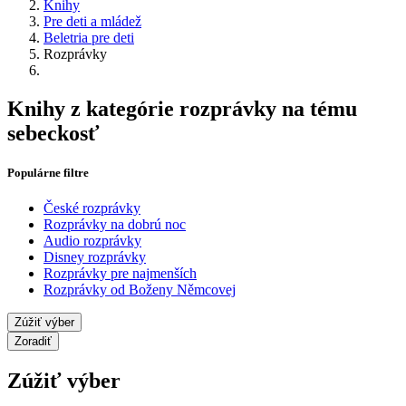
Knihy
Pre deti a mládež
Beletria pre deti
Rozprávky
Knihy z kategórie rozprávky na tému
sebeckosť
Populárne filtre
České rozprávky
Rozprávky na dobrú noc
Audio rozprávky
Disney rozprávky
Rozprávky pre najmenších
Rozprávky od Boženy Němcovej
Zúžiť výber
Zoradiť
Zúžiť výber