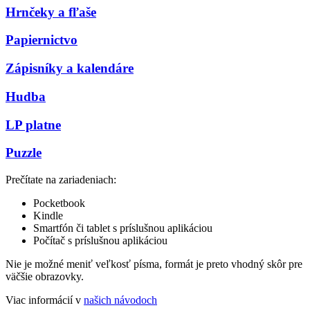
Hrnčeky a fľaše
Papiernictvo
Zápisníky a kalendáre
Hudba
LP platne
Puzzle
Prečítate na zariadeniach:
Pocketbook
Kindle
Smartfón či tablet s príslušnou aplikáciou
Počítač s príslušnou aplikáciou
Nie je možné meniť veľkosť písma, formát je preto vhodný skôr pre
väčšie obrazovky.
Viac informácií v
našich návodoch