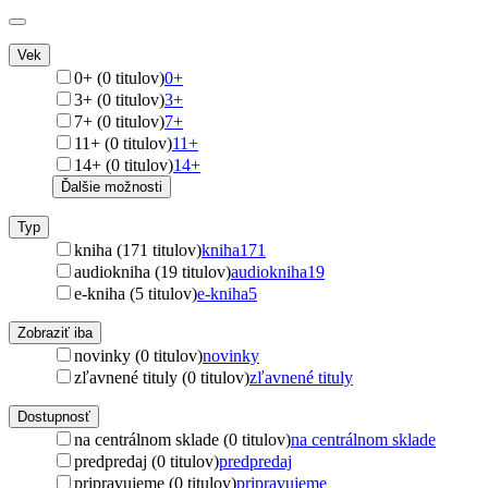
Vek
0+ (0 titulov)
0+
3+ (0 titulov)
3+
7+ (0 titulov)
7+
11+ (0 titulov)
11+
14+ (0 titulov)
14+
Ďalšie možnosti
Typ
kniha (171 titulov)
kniha
171
audiokniha (19 titulov)
audiokniha
19
e-kniha (5 titulov)
e-kniha
5
Zobraziť iba
novinky (0 titulov)
novinky
zľavnené tituly (0 titulov)
zľavnené tituly
Dostupnosť
na centrálnom sklade (0 titulov)
na centrálnom sklade
predpredaj (0 titulov)
predpredaj
pripravujeme (0 titulov)
pripravujeme