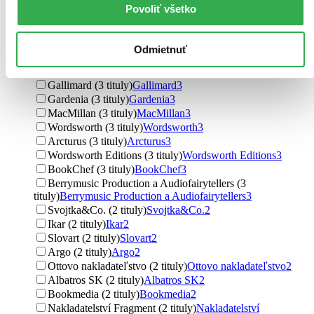
AudioStory (4 tituly)
AudioStory
4
Povoliť všetko
SUN (4 tituly)
SUN
4
Farshore (4 tituly)
Farshore
4
Ottovo nakladatelství (3 tituly)
Ottovo nakladatelství
3
Odmietnuť
Egmont Books (3 tituly)
Egmont Books
3
Triton (3 tituly)
Triton
3
Gallimard (3 tituly)
Gallimard
3
Gardenia (3 tituly)
Gardenia
3
MacMillan (3 tituly)
MacMillan
3
Wordsworth (3 tituly)
Wordsworth
3
Arcturus (3 tituly)
Arcturus
3
Wordsworth Editions (3 tituly)
Wordsworth Editions
3
BookChef (3 tituly)
BookChef
3
Berrymusic Production a Audiofairytellers (3
tituly)
Berrymusic Production a Audiofairytellers
3
Svojtka&Co. (2 tituly)
Svojtka&Co.
2
Ikar (2 tituly)
Ikar
2
Slovart (2 tituly)
Slovart
2
Argo (2 tituly)
Argo
2
Ottovo nakladateľstvo (2 tituly)
Ottovo nakladateľstvo
2
Albatros SK (2 tituly)
Albatros SK
2
Bookmedia (2 tituly)
Bookmedia
2
Nakladatelství Fragment (2 tituly)
Nakladatelství