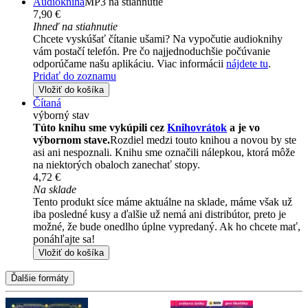
Audiokniha
MP3 na stiahnutie
7,90 €
Ihneď na stiahnutie
Chcete vyskúšať čítanie ušami? Na vypočutie audioknihy
vám postačí telefón. Pre čo najjednoduchšie počúvanie
odporúčame našu aplikáciu. Viac informácii
nájdete tu
.
Pridať do zoznamu
Vložiť do košíka
Čítaná
výborný stav
Túto knihu sme vykúpili cez
Knihovrátok
a je vo
výbornom stave.
Rozdiel medzi touto knihou a novou by ste
asi ani nespoznali. Knihu sme označili nálepkou, ktorá môže
na niektorých obaloch zanechať stopy.
4,72 €
Na sklade
Tento produkt síce máme aktuálne na sklade, máme však už
iba posledné kusy a ďalšie už nemá ani distribútor, preto je
možné, že bude onedlho úplne vypredaný. Ak ho chcete mať,
ponáhľajte sa!
Vložiť do košíka
Ďalšie formáty