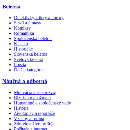
Beletria
Detektívky, trilery a horory
Sci-fi a fantasy
Komiksy
Romantika
Spoločenská beletria
Klasika
Historické
Slovenská beletria
Svetová beletria
Poézia
Ďalšie kategórie
Náučná a odborná
Motivácia a sebarozvoj
Biznis a manažment
Humanitné a spoločenské vedy
História
Životopisy a reportáže
Vzťahy a rodina
Zdravie a životný štýl
Počítače a internet