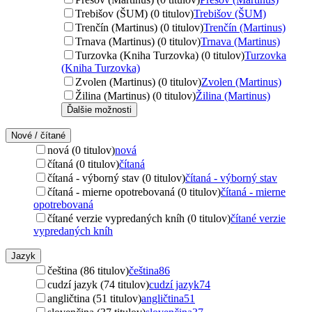
Trebišov (ŠUM) (0 titulov)
Trebišov (ŠUM)
Trenčín (Martinus) (0 titulov)
Trenčín (Martinus)
Trnava (Martinus) (0 titulov)
Trnava (Martinus)
Turzovka (Kniha Turzovka) (0 titulov)
Turzovka
(Kniha Turzovka)
Zvolen (Martinus) (0 titulov)
Zvolen (Martinus)
Žilina (Martinus) (0 titulov)
Žilina (Martinus)
Ďalšie možnosti
Nové / čítané
nová (0 titulov)
nová
čítaná (0 titulov)
čítaná
čítaná - výborný stav (0 titulov)
čítaná - výborný stav
čítaná - mierne opotrebovaná (0 titulov)
čítaná - mierne
opotrebovaná
čítané verzie vypredaných kníh (0 titulov)
čítané verzie
vypredaných kníh
Jazyk
čeština (86 titulov)
čeština
86
cudzí jazyk (74 titulov)
cudzí jazyk
74
angličtina (51 titulov)
angličtina
51