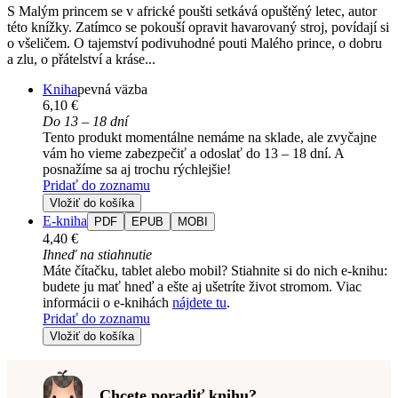
S Malým princem se v africké poušti setkává opuštěný letec, autor
této knížky. Zatímco se pokouší opravit havarovaný stroj, povídají si
o všeličem. O tajemství podivuhodné pouti Malého prince, o dobru
a zlu, o přátelství a kráse...
Kniha
pevná väzba
6,10 €
Do 13 – 18 dní
Tento produkt momentálne nemáme na sklade, ale zvyčajne
vám ho vieme zabezpečiť a odoslať do 13 – 18 dní. A
posnažíme sa aj trochu rýchlejšie!
Pridať do zoznamu
Vložiť do košíka
E-kniha
PDF
EPUB
MOBI
4,40 €
Ihneď na stiahnutie
Máte čítačku, tablet alebo mobil? Stiahnite si do nich e-knihu:
budete ju mať hneď a ešte aj ušetríte život stromom. Viac
informácii o e-knihách
nájdete tu
.
Pridať do zoznamu
Vložiť do košíka
Chcete poradiť knihu?