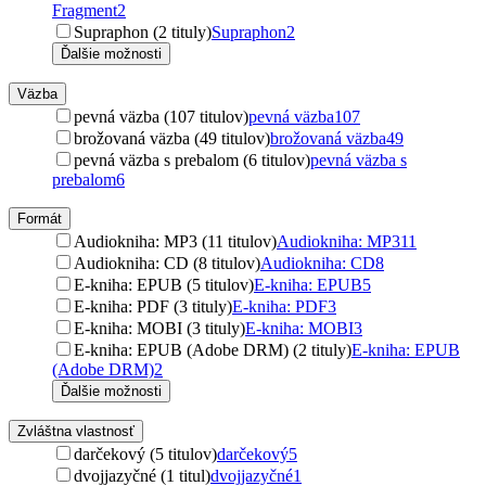
Fragment
2
Supraphon (2 tituly)
Supraphon
2
Ďalšie možnosti
Väzba
pevná väzba (107 titulov)
pevná väzba
107
brožovaná väzba (49 titulov)
brožovaná väzba
49
pevná väzba s prebalom (6 titulov)
pevná väzba s
prebalom
6
Formát
Audiokniha: MP3 (11 titulov)
Audiokniha: MP3
11
Audiokniha: CD (8 titulov)
Audiokniha: CD
8
E-kniha: EPUB (5 titulov)
E-kniha: EPUB
5
E-kniha: PDF (3 tituly)
E-kniha: PDF
3
E-kniha: MOBI (3 tituly)
E-kniha: MOBI
3
E-kniha: EPUB (Adobe DRM) (2 tituly)
E-kniha: EPUB
(Adobe DRM)
2
Ďalšie možnosti
Zvláštna vlastnosť
darčekový (5 titulov)
darčekový
5
dvojjazyčné (1 titul)
dvojjazyčné
1