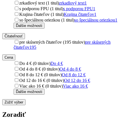
zrkadlový text (1 titul)
zrkadlový text
1
s podporou FPU (1 titul)
s podporou FPU
1
Krajina čitateľov (1 titul)
Krajina čitateľov
1
so špeciálnou oriezkou (1 titul)
so špeciálnou oriezkou
1
Ďalšie možnosti
Čitateľnosť
pre skúsených čitateľov (195 titulov)
pre skúsených
čitateľov
195
Cena
Do 4 € (0 titulov)
Do 4 €
Od 4 do 8 € (0 titulov)
Od 4 do 8 €
Od 8 do 12 € (0 titulov)
Od 8 do 12 €
Od 12 do 16 € (0 titulov)
Od 12 do 16 €
Viac ako 16 € (0 titulov)
Viac ako 16 €
Ďalšie možnosti
Zúžiť výber
Zoradiť