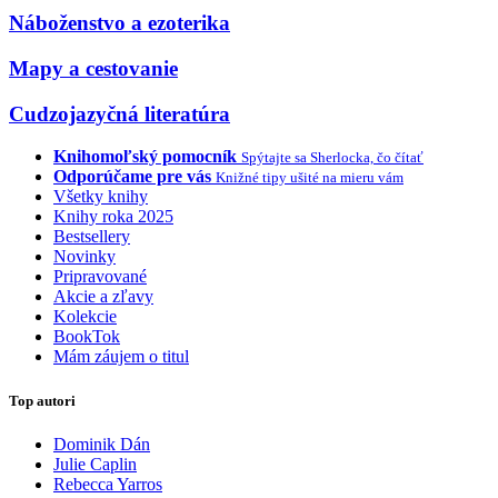
Náboženstvo a ezoterika
Mapy a cestovanie
Cudzojazyčná literatúra
Knihomoľský pomocník
Spýtajte sa Sherlocka, čo čítať
Odporúčame pre vás
Knižné tipy ušité na mieru vám
Všetky knihy
Knihy roka 2025
Bestsellery
Novinky
Pripravované
Akcie a zľavy
Kolekcie
BookTok
Mám záujem o titul
Top autori
Dominik Dán
Julie Caplin
Rebecca Yarros