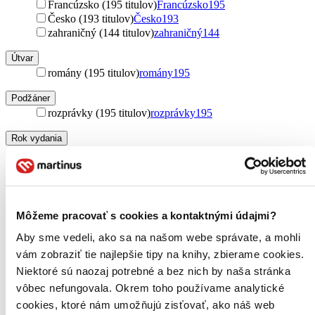
Francúzsko (195 titulov)
Francúzsko
195
Česko (193 titulov)
Česko
193
zahraničný (144 titulov)
zahraničný
144
Útvar
romány (195 titulov)
romány
195
Podžáner
rozprávky (195 titulov)
rozprávky
195
Rok vydania
2026 (0 titulov)
2026
2025 (0 titulov)
2025
2024 (0 titulov)
2024
2023 (0 titulov)
2023
2022 (0 titulov)
2022
Môžeme pracovať s cookies a kontaktnými údajmi?
2021 a staršie (0 titulov)
2021 a staršie
Aby sme vedeli, ako sa na našom webe správate, a mohli
Ďalšie možnosti
vám zobraziť tie najlepšie tipy na knihy, zbierame cookies.
Autor
Niektoré sú naozaj potrebné a bez nich by naša stránka
Antoine de Saint-Exupéry (193 titulov)
Antoine de Saint-
vôbec nefungovala. Okrem toho používame analytické
Exupéry
193
cookies, ktoré nám umožňujú zisťovať, ako náš web
Antoine de Saint-Exupery (171 titulov)
Antoine de Saint-