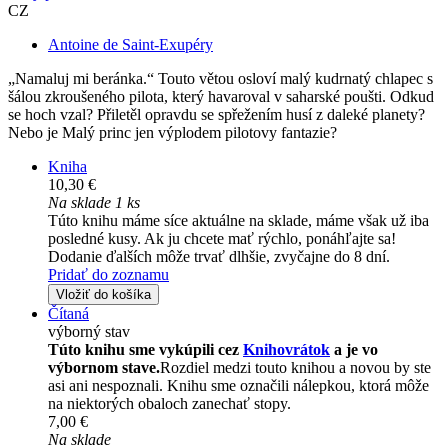
CZ
Antoine de Saint-Exupéry
„Namaluj mi beránka.“ Touto větou osloví malý kudrnatý chlapec s
šálou zkroušeného pilota, který havaroval v saharské poušti. Odkud
se hoch vzal? Přiletěl opravdu se spřežením husí z daleké planety?
Nebo je Malý princ jen výplodem pilotovy fantazie?
Kniha
10,30 €
Na sklade 1 ks
Túto knihu máme síce aktuálne na sklade, máme však už iba
posledné kusy. Ak ju chcete mať rýchlo, ponáhľajte sa!
Dodanie ďalších môže trvať dlhšie, zvyčajne do 8 dní.
Pridať do zoznamu
Vložiť do košíka
Čítaná
výborný stav
Túto knihu sme vykúpili cez
Knihovrátok
a je vo
výbornom stave.
Rozdiel medzi touto knihou a novou by ste
asi ani nespoznali. Knihu sme označili nálepkou, ktorá môže
na niektorých obaloch zanechať stopy.
7,00 €
Na sklade