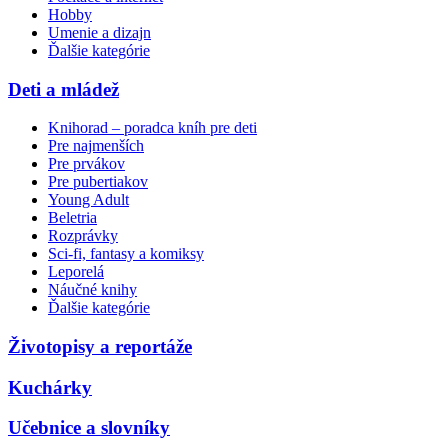
Hobby
Umenie a dizajn
Ďalšie kategórie
Deti a mládež
Knihorad – poradca kníh pre deti
Pre najmenších
Pre prvákov
Pre pubertiakov
Young Adult
Beletria
Rozprávky
Sci-fi, fantasy a komiksy
Leporelá
Náučné knihy
Ďalšie kategórie
Životopisy a reportáže
Kuchárky
Učebnice a slovníky