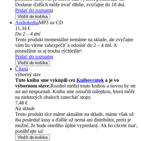
Dodanie ďalších môže trvať dlhšie, zvyčajne do 18 dní.
Pridať do zoznamu
Vložiť do košíka
Audiokniha
MP3 na CD
11,34 €
Do 2 – 4 dní
Tento produkt momentálne nemáme na sklade, ale zvyčajne
vám ho vieme zabezpečiť a odoslať do 2 – 4 dní. A
posnažíme sa aj trochu rýchlejšie!
Pridať do zoznamu
Vložiť do košíka
Čítaná
výborný stav
Túto knihu sme vykúpili cez
Knihovrátok
a je vo
výbornom stave.
Rozdiel medzi touto knihou a novou by ste
asi ani nespoznali. Knihu sme označili nálepkou, ktorá môže
na niektorých obaloch zanechať stopy.
7,48 €
Na sklade
Tento produkt síce máme aktuálne na sklade, máme však už
iba posledné kusy a ďalšie už nemá ani distribútor, preto je
možné, že bude onedlho úplne vypredaný. Ak ho chcete mať,
ponáhľajte sa!
Vložiť do košíka