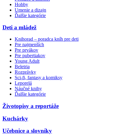
Hobby
Umenie a dizajn
Ďalšie kategórie
Deti a mládež
Knihorad – poradca kníh pre deti
Pre najmenších
Pre prvákov
Pre pubertiakov
Young Adult
Beletria
Rozprávky
Sci-fi, fantasy a komiksy
Leporelá
Náučné knihy
Ďalšie kategórie
Životopisy a reportáže
Kuchárky
Učebnice a slovníky