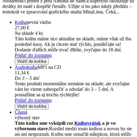
Nestárnoucí příběh z pera Antoina de Saint-Exupéryho okouzluje už
desítky let malé i dospělé čtenáře. Užijte si ho jako nikdy předtím –
tentokrát ve zpracování grafického studia MinaLima. Čeká...
Kniha
pevná väzba
27,00 €
Na sklade 4 ks
Túto knihu máme síce aktuálne na sklade, máme však už iba
posledné kusy. Ak ju chcete mať rýchlo, ponáhľajte sa!
Dodanie ďalších môže trvať dlhšie, zvyčajne do 18 dní.
Pridať do zoznamu
Vložiť do košíka
Audiokniha
MP3 na CD
11,34 €
Do 3 – 5 dní
Tento produkt momentálne nemáme na sklade, ale zvyčajne
vám ho vieme zabezpečiť a odoslať do 3 – 5 dní. A
posnažíme sa aj trochu rýchlejšie!
Pridať do zoznamu
Vložiť do košíka
Čítaná
výborný stav
Túto knihu sme vykúpili cez
Knihovrátok
a je vo
výbornom stave.
Rozdiel medzi touto knihou a novou by ste
asi ani nespoznali. Knihu sme označili nálepkou, ktorá môže