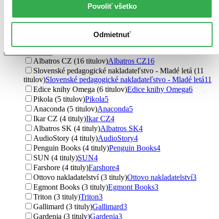
Václav Budinský (1 titul)
Václav Budinský
1
Povoliť všetko
Lída Holá (1 titul)
Lída Holá
1
Monika Le Fay (1 titul)
Monika Le Fay
1
Ďalšie možnosti
Odmietnuť
Vydavateľstvo
Albatros CZ (16 titulov)
Albatros CZ
16
Slovenské pedagogické nakladateľstvo - Mladé letá (11
titulov)
Slovenské pedagogické nakladateľstvo - Mladé letá
11
Edice knihy Omega (6 titulov)
Edice knihy Omega
6
Pikola (5 titulov)
Pikola
5
Anaconda (5 titulov)
Anaconda
5
Ikar CZ (4 tituly)
Ikar CZ
4
Albatros SK (4 tituly)
Albatros SK
4
AudioStory (4 tituly)
AudioStory
4
Penguin Books (4 tituly)
Penguin Books
4
SUN (4 tituly)
SUN
4
Farshore (4 tituly)
Farshore
4
Ottovo nakladatelství (3 tituly)
Ottovo nakladatelství
3
Egmont Books (3 tituly)
Egmont Books
3
Triton (3 tituly)
Triton
3
Gallimard (3 tituly)
Gallimard
3
Gardenia (3 tituly)
Gardenia
3