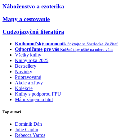
Náboženstvo a ezoterika
Mapy a cestovanie
Cudzojazyčná literatúra
Knihomoľský pomocník
Spýtajte sa Sherlocka, čo čítať
Odporúčame pre vás
Knižné tipy ušité na mieru vám
Všetky knihy
Knihy roka 2025
Bestsellery
Novinky
Pripravované
Akcie a zľavy
Kolekcie
Knihy s podporou FPU
Mám záujem o titul
Top autori
Dominik Dán
Julie Caplin
Rebecca Yarros