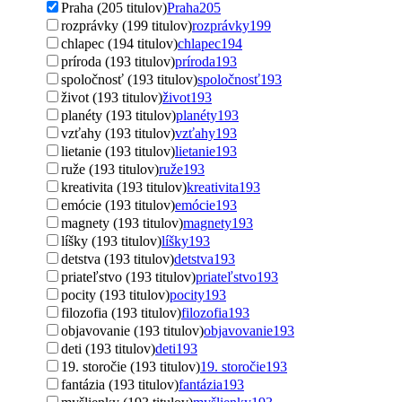
Praha (205 titulov)
Praha
205
rozprávky (199 titulov)
rozprávky
199
chlapec (194 titulov)
chlapec
194
príroda (193 titulov)
príroda
193
spoločnosť (193 titulov)
spoločnosť
193
život (193 titulov)
život
193
planéty (193 titulov)
planéty
193
vzťahy (193 titulov)
vzťahy
193
lietanie (193 titulov)
lietanie
193
ruže (193 titulov)
ruže
193
kreativita (193 titulov)
kreativita
193
emócie (193 titulov)
emócie
193
magnety (193 titulov)
magnety
193
líšky (193 titulov)
líšky
193
detstva (193 titulov)
detstva
193
priateľstvo (193 titulov)
priateľstvo
193
pocity (193 titulov)
pocity
193
filozofia (193 titulov)
filozofia
193
objavovanie (193 titulov)
objavovanie
193
deti (193 titulov)
deti
193
19. storočie (193 titulov)
19. storočie
193
fantázia (193 titulov)
fantázia
193