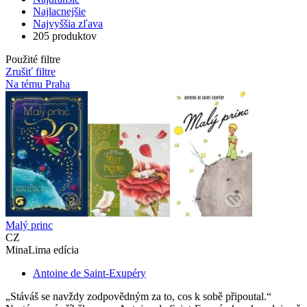
Najlacnejšie
Najvyššia zľava
205 produktov
Použité filtre
Zrušiť filtre
Na tému Praha
Malý princ
CZ
MinaLima edícia
Antoine de Saint-Exupéry
„Stáváš se navždy zodpovědným za to, cos k sobě připoutal.“