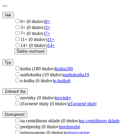
Vek
0+ (0 titulov)
0+
3+ (0 titulov)
3+
7+ (0 titulov)
7+
11+ (0 titulov)
11+
14+ (0 titulov)
14+
Ďalšie možnosti
Typ
kniha (180 titulov)
kniha
180
audiokniha (19 titulov)
audiokniha
19
e-kniha (6 titulov)
e-kniha
6
Zobraziť iba
novinky (0 titulov)
novinky
zľavnené tituly (0 titulov)
zľavnené tituly
Dostupnosť
na centrálnom sklade (0 titulov)
na centrálnom sklade
predpredaj (0 titulov)
predpredaj
pripravujeme (0 titulov)
pripravujeme