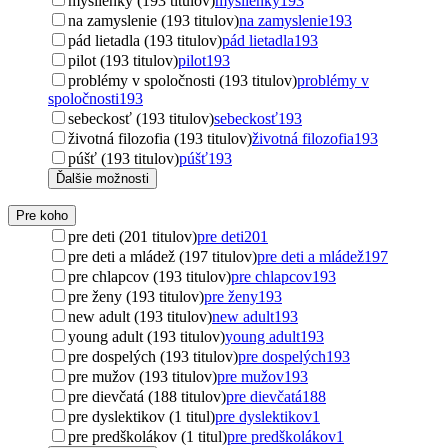
myšlienky (193 titulov)
myšlienky
193
na zamyslenie (193 titulov)
na zamyslenie
193
pád lietadla (193 titulov)
pád lietadla
193
pilot (193 titulov)
pilot
193
problémy v spoločnosti (193 titulov)
problémy v
spoločnosti
193
sebeckosť (193 titulov)
sebeckosť
193
životná filozofia (193 titulov)
životná filozofia
193
púšť (193 titulov)
púšť
193
Ďalšie možnosti
Pre koho
pre deti (201 titulov)
pre deti
201
pre deti a mládež (197 titulov)
pre deti a mládež
197
pre chlapcov (193 titulov)
pre chlapcov
193
pre ženy (193 titulov)
pre ženy
193
new adult (193 titulov)
new adult
193
young adult (193 titulov)
young adult
193
pre dospelých (193 titulov)
pre dospelých
193
pre mužov (193 titulov)
pre mužov
193
pre dievčatá (188 titulov)
pre dievčatá
188
pre dyslektikov (1 titul)
pre dyslektikov
1
pre predškolákov (1 titul)
pre predškolákov
1