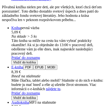
Pôvabná knižka nielen pre deti, ale pre všetkých, ktorí chcú deťom
porozumieť. Toto dielko dosiahlo svetový úspech a dnes patrí do
základného fondu svetovej literatúry. Jeho hodnota a krása
nespočíva len v peknom rozprávkovom príbehu...
Kniha
pevná väzba
5,09 €
Na sklade > 5 ks
Táto kniha sa môže na cestu ku vám vybrať prakticky
okamžite! Ak si ju objednáte do 13:00 v pracovný deň,
odošleme vám ju ešte dnes, inak najneskôr nasledujúci
pracovný deň.
Pridať do zoznamu
Vložiť do košíka
E-kniha
PDF
EPUB
MOBI
8,39 €
Ihneď na stiahnutie
Máte čítačku, tablet alebo mobil? Stiahnite si do nich e-knihu:
budete ju mať hneď a ešte aj ušetríte život stromom. Viac
informácii o e-knihách
nájdete tu
.
Pridať do zoznamu
Vložiť do košíka
Audiokniha
MP3 na stiahnutie