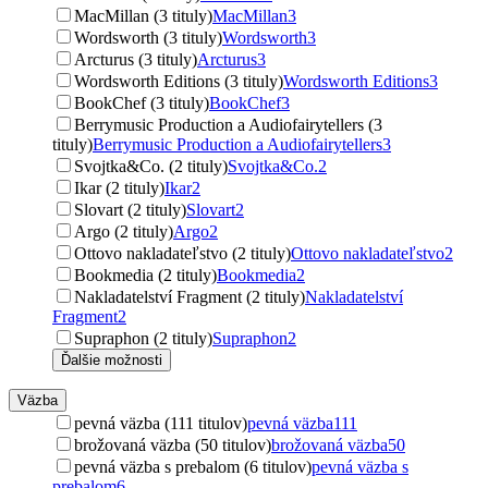
MacMillan (3 tituly)
MacMillan
3
Wordsworth (3 tituly)
Wordsworth
3
Arcturus (3 tituly)
Arcturus
3
Wordsworth Editions (3 tituly)
Wordsworth Editions
3
BookChef (3 tituly)
BookChef
3
Berrymusic Production a Audiofairytellers (3
tituly)
Berrymusic Production a Audiofairytellers
3
Svojtka&Co. (2 tituly)
Svojtka&Co.
2
Ikar (2 tituly)
Ikar
2
Slovart (2 tituly)
Slovart
2
Argo (2 tituly)
Argo
2
Ottovo nakladateľstvo (2 tituly)
Ottovo nakladateľstvo
2
Bookmedia (2 tituly)
Bookmedia
2
Nakladatelství Fragment (2 tituly)
Nakladatelství
Fragment
2
Supraphon (2 tituly)
Supraphon
2
Ďalšie možnosti
Väzba
pevná väzba (111 titulov)
pevná väzba
111
brožovaná väzba (50 titulov)
brožovaná väzba
50
pevná väzba s prebalom (6 titulov)
pevná väzba s
prebalom
6