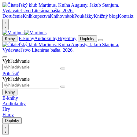
Doručenie
Kníhkupectvá
Knihovrátok
Poukážky
Knižný blog
Kontakt
E-knihy
Audioknihy
Hry
Filmy
Knihy
Doplnky
Vyhľadávanie
Prihlásiť
Vyhľadávanie
Knihy
E-knihy
Audioknihy
Hry
Filmy
Doplnky