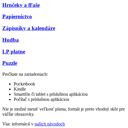
Hrnčeky a fľaše
Papiernictvo
Zápisníky a kalendáre
Hudba
LP platne
Puzzle
Prečítate na zariadeniach:
Pocketbook
Kindle
Smartfón či tablet s príslušnou aplikáciou
Počítač s príslušnou aplikáciou
Nie je možné meniť veľkosť písma, formát je preto vhodný skôr pre
väčšie obrazovky.
Viac informácií v
našich návodoch