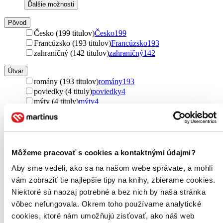
Ďalšie možnosti
Pôvod
Česko (199 titulov)
Česko
199
Francúzsko (193 titulov)
Francúzsko
193
zahraničný (142 titulov)
zahraničný
142
Útvar
romány (193 titulov)
romány
193
poviedky (4 tituly)
poviedky
4
mýty (4 tituly)
mýty
4
povesti (4 tituly)
povesti
4
legendy (2 tituly)
legendy
2
Ďalšie možnosti
Podžáner
Môžeme pracovať s cookies a kontaktnými údajmi?
rozprávky (198 titulov)
rozprávky
198
Aby sme vedeli, ako sa na našom webe správate, a mohli
Rok vydania
vám zobraziť tie najlepšie tipy na knihy, zbierame cookies.
2026 (0 titulov)
2026
Niektoré sú naozaj potrebné a bez nich by naša stránka
2025 (0 titulov)
2025
vôbec nefungovala. Okrem toho používame analytické
2024 (0 titulov)
2024
cookies, ktoré nám umožňujú zisťovať, ako náš web
2023 (0 titulov)
2023