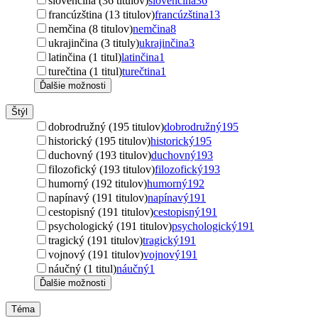
slovenčina (36 titulov)
slovenčina
36
francúzština (13 titulov)
francúzština
13
nemčina (8 titulov)
nemčina
8
ukrajinčina (3 tituly)
ukrajinčina
3
latinčina (1 titul)
latinčina
1
turečtina (1 titul)
turečtina
1
Ďalšie možnosti
Štýl
dobrodružný (195 titulov)
dobrodružný
195
historický (195 titulov)
historický
195
duchovný (193 titulov)
duchovný
193
filozofický (193 titulov)
filozofický
193
humorný (192 titulov)
humorný
192
napínavý (191 titulov)
napínavý
191
cestopisný (191 titulov)
cestopisný
191
psychologický (191 titulov)
psychologický
191
tragický (191 titulov)
tragický
191
vojnový (191 titulov)
vojnový
191
náučný (1 titul)
náučný
1
Ďalšie možnosti
Téma