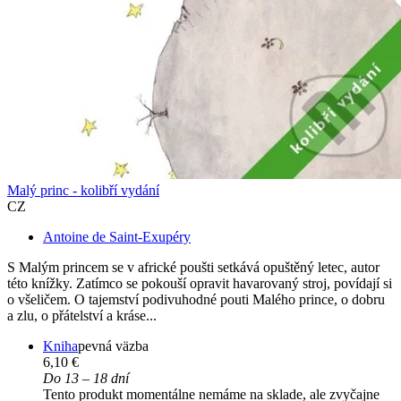
Malý princ - kolibří vydání
CZ
Antoine de Saint-Exupéry
S Malým princem se v africké poušti setkává opuštěný letec, autor
této knížky. Zatímco se pokouší opravit havarovaný stroj, povídají si
o všeličem. O tajemství podivuhodné pouti Malého prince, o dobru
a zlu, o přátelství a kráse...
Kniha
pevná väzba
6,10 €
Do 13 – 18 dní
Tento produkt momentálne nemáme na sklade, ale zvyčajne