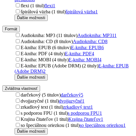
flexi (1 titul)
flexi
1
špirálová väzba (1 titul)
špirálová väzba
1
Ďalšie možnosti
Formát
Audiokniha: MP3 (11 titulov)
Audiokniha: MP3
11
Audiokniha: CD (8 titulov)
Audiokniha: CD
8
E-kniha: EPUB (6 titulov)
E-kniha: EPUB
6
E-kniha: PDF (4 tituly)
E-kniha: PDF
4
E-kniha: MOBI (4 tituly)
E-kniha: MOBI
4
E-kniha: EPUB (Adobe DRM) (2 tituly)
E-kniha: EPUB
(Adobe DRM)
2
Ďalšie možnosti
Zvláštna vlastnosť
darčekový (5 titulov)
darčekový
5
dvojjazyčné (1 titul)
dvojjazyčné
1
zrkadlový text (1 titul)
zrkadlový text
1
s podporou FPU (1 titul)
s podporou FPU
1
Krajina čitateľov (1 titul)
Krajina čitateľov
1
so špeciálnou oriezkou (1 titul)
so špeciálnou oriezkou
1
Ďalšie možnosti