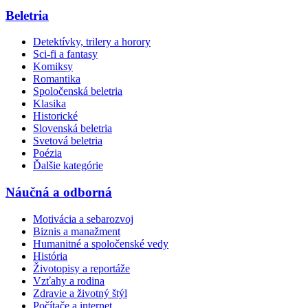
Beletria
Detektívky, trilery a horory
Sci-fi a fantasy
Komiksy
Romantika
Spoločenská beletria
Klasika
Historické
Slovenská beletria
Svetová beletria
Poézia
Ďalšie kategórie
Náučná a odborná
Motivácia a sebarozvoj
Biznis a manažment
Humanitné a spoločenské vedy
História
Životopisy a reportáže
Vzťahy a rodina
Zdravie a životný štýl
Počítače a internet