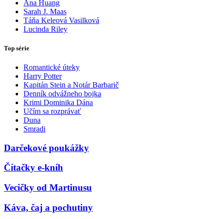
Ana Huang
Sarah J. Maas
Táňa Keleová Vasilková
Lucinda Riley
Top série
Romantické úteky
Harry Potter
Kapitán Stein a Notár Barbarič
Denník odvážneho bojka
Krimi Dominika Dána
Učím sa rozprávať
Duna
Smradi
Darčekové poukážky
Čítačky e-kníh
Vecičky od Martinusu
Káva, čaj a pochutiny