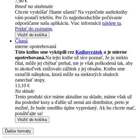
7,90 €
Ihneď na stiahnutie
Chcete vyskúšať čítanie ušami? Na vypočutie audioknihy
vám postačí telefón. Pre čo najjednoduchšie počúvanie
odporúčame našu aplikáciu. Viac informácii
nájdete tu
.
Pridať do zoznamu
Vložiť do košíka
Čítaná
mierne opotrebovaná
Túto knihu sme vykúpili cez
Knihovrátok
a je mierne
opotrebovaná.
Na tejto knihe už síce poznať, že ju niekto
čítal, môže jej chýbať prebal, nie je však poškodená tak, aby
to akokoľvek znižovalo zážitok z jej obsahu. Knihu sme
označili nálepkou, ktorá môže na niektorých obaloch
zanechať stopy.
13,10 €
Na sklade
Tento produkt síce máme aktuálne na sklade, máme však už
iba posledné kusy a ďalšie už nemá ani distribútor, preto je
možné, že bude onedlho úplne vypredaný. Ak ho chcete mať,
ponáhľajte sa!
Vložiť do košíka
Ďalšie formáty