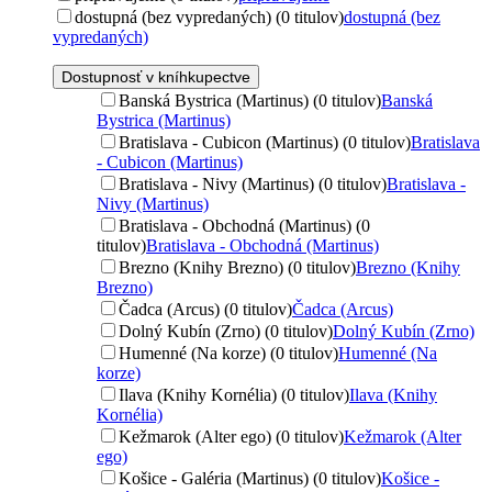
dostupná (bez vypredaných) (0 titulov)
dostupná (bez
vypredaných)
Dostupnosť v kníhkupectve
Banská Bystrica (Martinus) (0 titulov)
Banská
Bystrica (Martinus)
Bratislava - Cubicon (Martinus) (0 titulov)
Bratislava
- Cubicon (Martinus)
Bratislava - Nivy (Martinus) (0 titulov)
Bratislava -
Nivy (Martinus)
Bratislava - Obchodná (Martinus) (0
titulov)
Bratislava - Obchodná (Martinus)
Brezno (Knihy Brezno) (0 titulov)
Brezno (Knihy
Brezno)
Čadca (Arcus) (0 titulov)
Čadca (Arcus)
Dolný Kubín (Zrno) (0 titulov)
Dolný Kubín (Zrno)
Humenné (Na korze) (0 titulov)
Humenné (Na
korze)
Ilava (Knihy Kornélia) (0 titulov)
Ilava (Knihy
Kornélia)
Kežmarok (Alter ego) (0 titulov)
Kežmarok (Alter
ego)
Košice - Galéria (Martinus) (0 titulov)
Košice -