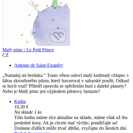
Malý princ / Le Petit Prince
CZ
Antoine de Saint-Exupéry
„Namaluj mi beránka.“ Touto větou osloví malý kudrnatý chlapec s
šálou zkroušeného pilota, který havaroval v saharské poušti. Odkud
se hoch vzal? Přiletěl opravdu se spřežením husí z daleké planety?
Nebo je Malý princ jen výplodem pilotovy fantazie?
Kniha
10,30 €
Na sklade 1 ks
Túto knihu máme síce aktuálne na sklade, máme však už iba
posledné kusy. Ak ju chcete mať rýchlo, ponáhľajte sa!
Dodanie ďalších môže trvať dlhšie, zvyčajne do šiestich dní.