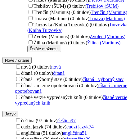
Trebišov (ŠUM) (0 titulov)
Trebišov (ŠUM)
Trenčín (Martinus) (0 titulov)
Trenčín (Martinus)
Trnava (Martinus) (0 titulov)
Trnava (Martinus)
Turzovka (Kniha Turzovka) (0 titulov)
Turzovka
(Kniha Turzovka)
Zvolen (Martinus) (0 titulov)
Zvolen (Martinus)
Žilina (Martinus) (0 titulov)
Žilina (Martinus)
Ďalšie možnosti
Nové / čítané
nová (0 titulov)
nová
čítaná (0 titulov)
čítaná
čítaná - výborný stav (0 titulov)
čítaná - výborný stav
čítaná - mierne opotrebovaná (0 titulov)
čítaná - mierne
opotrebovaná
čítané verzie vypredaných kníh (0 titulov)
čítané verzie
vypredaných kníh
Jazyk
čeština (97 titulov)
čeština
97
cudzí jazyk (74 titulov)
cudzí jazyk
74
angličtina (51 titulov)
angličtina
51