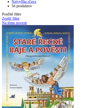
Najvyššia zľava
56 produktov
Použité filtre
Zrušiť filtre
Na tému povesti