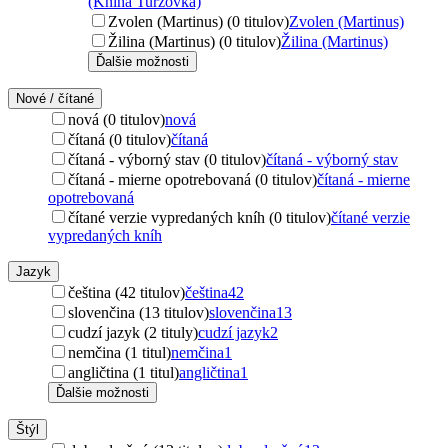
(Kniha Turzovka)
Zvolen (Martinus) (0 titulov)
Zvolen (Martinus)
Žilina (Martinus) (0 titulov)
Žilina (Martinus)
Ďalšie možnosti
Nové / čítané
nová (0 titulov)
nová
čítaná (0 titulov)
čítaná
čítaná - výborný stav (0 titulov)
čítaná - výborný stav
čítaná - mierne opotrebovaná (0 titulov)
čítaná - mierne
opotrebovaná
čítané verzie vypredaných kníh (0 titulov)
čítané verzie
vypredaných kníh
Jazyk
čeština (42 titulov)
čeština
42
slovenčina (13 titulov)
slovenčina
13
cudzí jazyk (2 tituly)
cudzí jazyk
2
nemčina (1 titul)
nemčina
1
angličtina (1 titul)
angličtina
1
Ďalšie možnosti
Štýl