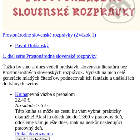
Prostonárodné slovenské rozprávky (Zväzok 1)
Pavol Dobšinský
1. diel série
Prostonárodné slovenské rozprávky
Ťažko by sme si dnes vedeli predstaviť slovenskú literatúru bez
Prostonárodných slovenských rozprávok. Vyrástli na nich celé
generácie mladých čitateľov, podnecovali ich fantáziu a unášali ich
do bájnych svetov...
Kniha
pevná väzba s prebalom
22,40 €
Na sklade > 5 ks
Táto kniha sa môže na cestu ku vám vybrať prakticky
okamžite! Ak si ju objednáte do 13:00 v pracovný deň,
odošleme vám ju ešte dnes, inak najneskôr nasledujúci
pracovný deň.
Pridať do zoznamu
Vložiť do košíka