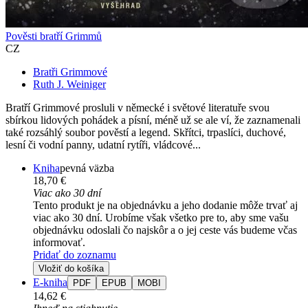
Pověsti bratří Grimmů
CZ
Bratři Grimmové
Ruth J. Weiniger
Bratří Grimmové prosluli v německé i světové literatuře svou
sbírkou lidových pohádek a písní, méně už se ale ví, že zaznamenali
také rozsáhlý soubor pověstí a legend. Skřítci, trpaslíci, duchové,
lesní či vodní panny, udatní rytíři, vládcové...
Kniha
pevná väzba
18,70 €
Viac ako 30 dní
Tento produkt je na objednávku a jeho dodanie môže trvať aj
viac ako 30 dní. Urobíme však všetko pre to, aby sme vašu
objednávku odoslali čo najskôr a o jej ceste vás budeme včas
informovať.
Pridať do zoznamu
Vložiť do košíka
E-kniha
PDF
EPUB
MOBI
14,62 €