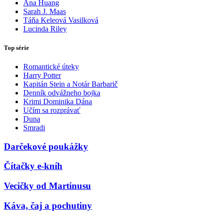
Ana Huang
Sarah J. Maas
Táňa Keleová Vasilková
Lucinda Riley
Top série
Romantické úteky
Harry Potter
Kapitán Stein a Notár Barbarič
Denník odvážneho bojka
Krimi Dominika Dána
Učím sa rozprávať
Duna
Smradi
Darčekové poukážky
Čítačky e-kníh
Vecičky od Martinusu
Káva, čaj a pochutiny