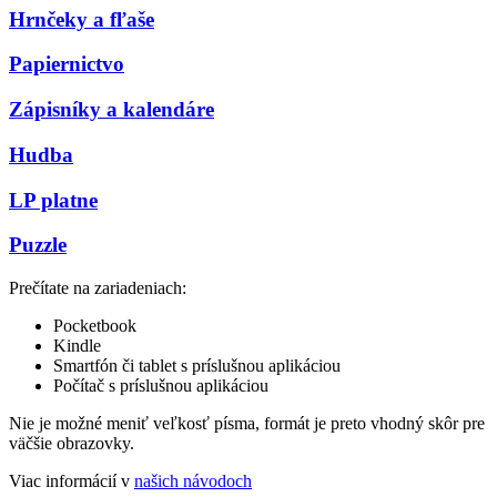
Hrnčeky a fľaše
Papiernictvo
Zápisníky a kalendáre
Hudba
LP platne
Puzzle
Prečítate na zariadeniach:
Pocketbook
Kindle
Smartfón či tablet s príslušnou aplikáciou
Počítač s príslušnou aplikáciou
Nie je možné meniť veľkosť písma, formát je preto vhodný skôr pre
väčšie obrazovky.
Viac informácií v
našich návodoch