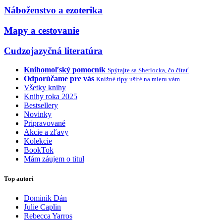
Náboženstvo a ezoterika
Mapy a cestovanie
Cudzojazyčná literatúra
Knihomoľský pomocník
Spýtajte sa Sherlocka, čo čítať
Odporúčame pre vás
Knižné tipy ušité na mieru vám
Všetky knihy
Knihy roka 2025
Bestsellery
Novinky
Pripravované
Akcie a zľavy
Kolekcie
BookTok
Mám záujem o titul
Top autori
Dominik Dán
Julie Caplin
Rebecca Yarros