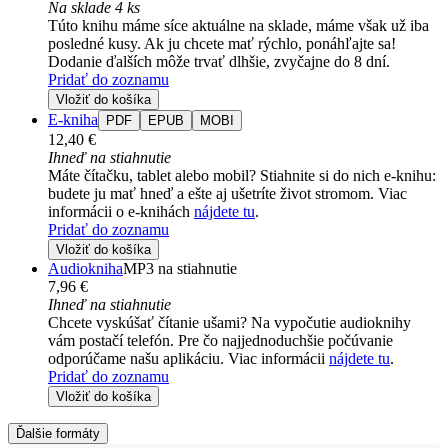
Na sklade 4 ks
Túto knihu máme síce aktuálne na sklade, máme však už iba
posledné kusy. Ak ju chcete mať rýchlo, ponáhľajte sa!
Dodanie ďalších môže trvať dlhšie, zvyčajne do 8 dní.
Pridať do zoznamu
Vložiť do košíka
E-kniha
PDF
EPUB
MOBI
12,40 €
Ihneď na stiahnutie
Máte čítačku, tablet alebo mobil? Stiahnite si do nich e-knihu:
budete ju mať hneď a ešte aj ušetríte život stromom. Viac
informácii o e-knihách
nájdete tu
.
Pridať do zoznamu
Vložiť do košíka
Audiokniha
MP3 na stiahnutie
7,96 €
Ihneď na stiahnutie
Chcete vyskúšať čítanie ušami? Na vypočutie audioknihy
vám postačí telefón. Pre čo najjednoduchšie počúvanie
odporúčame našu aplikáciu. Viac informácii
nájdete tu
.
Pridať do zoznamu
Vložiť do košíka
Ďalšie formáty