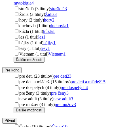
mytológia
4
strašidlá (3 tituly)
strašidlá
3
Židia (3 tituly)
Židia
3
hory (2 tituly)
hory
2
duchovia (1 titul)
duchovia
1
kúzla (1 titul)
kúzla
1
les (1 titul)
les
1
bájky (1 titul)
bájky
1
lesy (1 titul)
lesy
1
Vietnam (1 titul)
Vietnam
1
Ďalšie možnosti
Pre koho
pre deti (23 titulov)
pre deti
23
pre deti a mládež (15 titulov)
pre deti a mládež
15
pre dospelých (4 tituly)
pre dospelých
4
pre ženy (3 tituly)
pre ženy
3
new adult (3 tituly)
new adult
3
pre mužov (3 tituly)
pre mužov
3
Ďalšie možnosti
Pôvod
Česko (19 titulov)
Česko
19