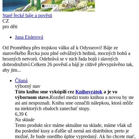
Staré řecké báje a pověsti
CZ
pro děti
Jana Eislerová
Od Prométhea přes trojskou válku až k Odysseovi! Báje ze
starověkého Řecka jsou plné odvážných hrdinů, mocných bohů a
hrozných netvorů. Odehrává se v nich řada bojů i slavných
dobrodružství.Celkem 26 pověstí a bájí je citlivě převyprávěno tak,
aby jim...
Čítaná
výborný stav
Túto knihu sme vykúpili cez
Knihovrátok
a je vo
výbornom stave.
Rozdiel medzi touto knihou a novou by ste
asi ani nespoznali. Knihu sme označili nálepkou, ktorá môže
na niektorých obaloch zanechať stopy.
6,39 €
Na sklade
Tento produkt síce máme aktuálne na sklade, máme však už
iba posledné kusy a ďalšie už nemá ani distribútor, preto je
možné, že bude onedlho úplne vypredaný. Ak ho chcete mať,