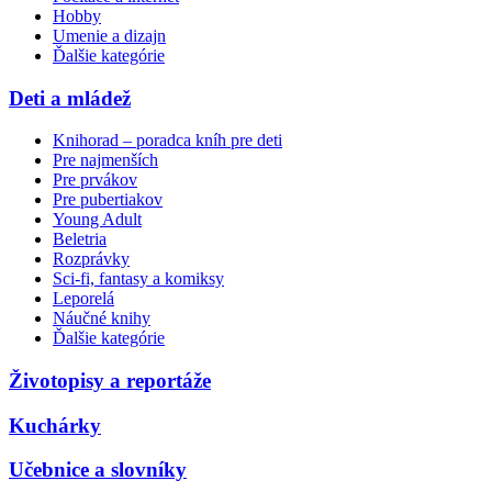
Hobby
Umenie a dizajn
Ďalšie kategórie
Deti a mládež
Knihorad – poradca kníh pre deti
Pre najmenších
Pre prvákov
Pre pubertiakov
Young Adult
Beletria
Rozprávky
Sci-fi, fantasy a komiksy
Leporelá
Náučné knihy
Ďalšie kategórie
Životopisy a reportáže
Kuchárky
Učebnice a slovníky