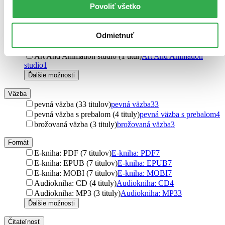
Povoliť všetko
Milan Hodek (1 titul)
Milan Hodek
1
Dukase (1 titul)
Dukase
1
Dům česko-německého porozumění o.p.s. (1 titul)
Dům
Odmietnuť
česko-německého porozumění o.p.s.
1
House Martin (1 titul)
House Martin
1
Art And Animation studio (1 titul)
Art And Animation
studio
1
Ďalšie možnosti
Väzba
pevná väzba (33 titulov)
pevná väzba
33
pevná väzba s prebalom (4 tituly)
pevná väzba s prebalom
4
brožovaná väzba (3 tituly)
brožovaná väzba
3
Formát
E-kniha: PDF (7 titulov)
E-kniha: PDF
7
E-kniha: EPUB (7 titulov)
E-kniha: EPUB
7
E-kniha: MOBI (7 titulov)
E-kniha: MOBI
7
Audiokniha: CD (4 tituly)
Audiokniha: CD
4
Audiokniha: MP3 (3 tituly)
Audiokniha: MP3
3
Ďalšie možnosti
Čitateľnosť