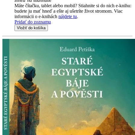
Ihneď na stiahnutie
Máte čítačku, tablet alebo mobil? Stiahnite si do nich e-knihu:
budete ju mať hneď a ešte aj ušetríte život stromom. Viac
informácii o e-knihách
nájdete tu
.
Pridať do zoznamu
Vložiť do košíka