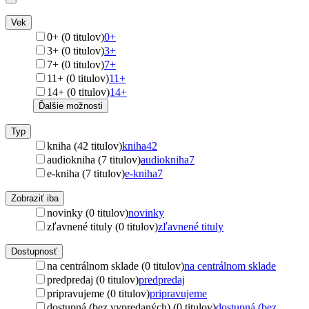
Vek
0+ (0 titulov)
0+
3+ (0 titulov)
3+
7+ (0 titulov)
7+
11+ (0 titulov)
11+
14+ (0 titulov)
14+
Ďalšie možnosti
Typ
kniha (42 titulov)
kniha
42
audiokniha (7 titulov)
audiokniha
7
e-kniha (7 titulov)
e-kniha
7
Zobraziť iba
novinky (0 titulov)
novinky
zľavnené tituly (0 titulov)
zľavnené tituly
Dostupnosť
na centrálnom sklade (0 titulov)
na centrálnom sklade
predpredaj (0 titulov)
predpredaj
pripravujeme (0 titulov)
pripravujeme
dostupná (bez vypredaných) (0 titulov)
dostupná (bez