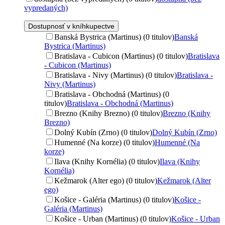
vypredaných)
Dostupnosť v kníhkupectve
Banská Bystrica (Martinus) (0 titulov)
Banská
Bystrica (Martinus)
Bratislava - Cubicon (Martinus) (0 titulov)
Bratislava
- Cubicon (Martinus)
Bratislava - Nivy (Martinus) (0 titulov)
Bratislava -
Nivy (Martinus)
Bratislava - Obchodná (Martinus) (0
titulov)
Bratislava - Obchodná (Martinus)
Brezno (Knihy Brezno) (0 titulov)
Brezno (Knihy
Brezno)
Dolný Kubín (Zrno) (0 titulov)
Dolný Kubín (Zrno)
Humenné (Na korze) (0 titulov)
Humenné (Na
korze)
Ilava (Knihy Kornélia) (0 titulov)
Ilava (Knihy
Kornélia)
Kežmarok (Alter ego) (0 titulov)
Kežmarok (Alter
ego)
Košice - Galéria (Martinus) (0 titulov)
Košice -
Galéria (Martinus)
Košice - Urban (Martinus) (0 titulov)
Košice - Urban