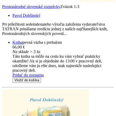
Prostonárodné slovenské rozprávky
Zväzok 1-3
Pavol Dobšinský
Pri príležitosti sedemdesiateho výročia založenia vydavateľstva
TATRAN prinášame reedíciu jednej z našich najčítanejších kníh,
Prostonárodných slovenských povestí...
Kniha
pevná väzba s prebalom
66,00 €
Na sklade > 5 ks
Táto kniha sa môže na cestu ku vám vybrať prakticky
okamžite! Ak si ju objednáte do 13:00 v pracovný deň,
odošleme vám ju ešte dnes, inak najneskôr nasledujúci
pracovný deň.
Pridať do zoznamu
Vložiť do košíka