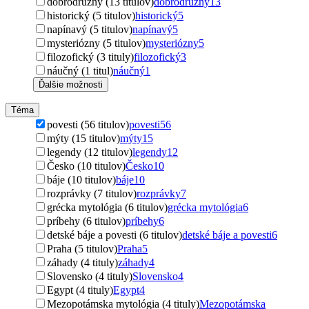
dobrodružný (13 titulov)
dobrodružný
13
historický (5 titulov)
historický
5
napínavý (5 titulov)
napínavý
5
mysteriózny (5 titulov)
mysteriózny
5
filozofický (3 tituly)
filozofický
3
náučný (1 titul)
náučný
1
Ďalšie možnosti
Téma
povesti (56 titulov)
povesti
56
mýty (15 titulov)
mýty
15
legendy (12 titulov)
legendy
12
Česko (10 titulov)
Česko
10
báje (10 titulov)
báje
10
rozprávky (7 titulov)
rozprávky
7
grécka mytológia (6 titulov)
grécka mytológia
6
príbehy (6 titulov)
príbehy
6
detské báje a povesti (6 titulov)
detské báje a povesti
6
Praha (5 titulov)
Praha
5
záhady (4 tituly)
záhady
4
Slovensko (4 tituly)
Slovensko
4
Egypt (4 tituly)
Egypt
4
Mezopotámska mytológia (4 tituly)
Mezopotámska