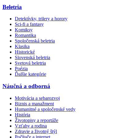
Beletria
Detektívky, trilery a horory
Sci-fi a fantasy
Komiksy
Romantika
Spoločenská beletria
Klasika
Historické
Slovenská beletria
Svetová beletria
Poézia
Ďalšie kategórie
Náučná a odborná
Motivácia a sebarozvoj
Biznis a manažment
Humanitné a spoločenské vedy
História
Životopisy a reportáže
Vzťahy a rodina
Zdravie a životný štýl
Počítače a internet