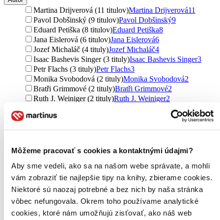
Martina Drijverová (11 titulov)
Martina Drijverová
11
Pavol Dobšinský (9 titulov)
Pavol Dobšinský
9
Eduard Petiška (8 titulov)
Eduard Petiška
8
Jana Eislerová (6 titulov)
Jana Eislerová
6
Jozef Michaláč (4 tituly)
Jozef Michaláč
4
Isaac Bashevis Singer (3 tituly)
Isaac Bashevis Singer
3
Petr Flachs (3 tituly)
Petr Flachs
3
Monika Svobodová (2 tituly)
Monika Svobodová
2
Bratři Grimmové (2 tituly)
Bratři Grimmové
2
Ruth J. Weiniger (2 tituly)
Ruth J. Weiniger
2
Petr Mazný (2 tituly)
Petr Mazný
2
bratři Grimmové (2 tituly)
bratři Grimmové
2
Zdeněk Hůrka (2 tituly)
Zdeněk Hůrka
2
Ondřej Spurný (2 tituly)
Ondřej Spurný
2
Eva Pátková (2 tituly)
Eva Pátková
2
Môžeme pracovať s cookies a kontaktnými údajmi?
Ivona Březinová (1 titul)
Ivona Březinová
1
Aby sme vedeli, ako sa na našom webe správate, a mohli
Marta Pohnerová (1 titul)
Marta Pohnerová
1
Petra Laurin (1 titul)
Petra Laurin
1
vám zobraziť tie najlepšie tipy na knihy, zbierame cookies.
Vladimír Brabec (1 titul)
Vladimír Brabec
1
Niektoré sú naozaj potrebné a bez nich by naša stránka
Milan Zerzán (1 titul)
Milan Zerzán
1
vôbec nefungovala. Okrem toho používame analytické
Odolen Klindera (1 titul)
Odolen Klindera
1
cookies, ktoré nám umožňujú zisťovať, ako náš web
Iva Klinderová Zbořilová (1 titul)
Iva Klinderová