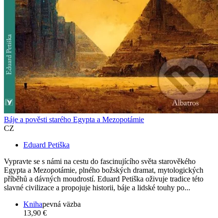
Báje a pověsti starého Egypta a Mezopotámie
CZ
Eduard Petiška
Vypravte se s námi na cestu do fascinujícího světa starověkého
Egypta a Mezopotámie, plného božských dramat, mytologických
příběhů a dávných moudrostí. Eduard Petiška oživuje tradice této
slavné civilizace a propojuje historii, báje a lidské touhy po...
Kniha
pevná väzba
13,90 €