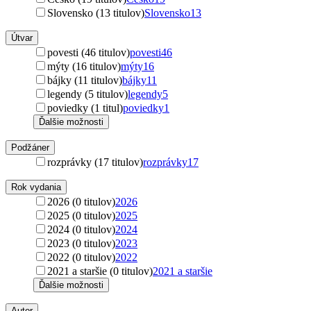
Slovensko (13 titulov)
Slovensko
13
Útvar
povesti (46 titulov)
povesti
46
mýty (16 titulov)
mýty
16
bájky (11 titulov)
bájky
11
legendy (5 titulov)
legendy
5
poviedky (1 titul)
poviedky
1
Ďalšie možnosti
Podžáner
rozprávky (17 titulov)
rozprávky
17
Rok vydania
2026 (0 titulov)
2026
2025 (0 titulov)
2025
2024 (0 titulov)
2024
2023 (0 titulov)
2023
2022 (0 titulov)
2022
2021 a staršie (0 titulov)
2021 a staršie
Ďalšie možnosti
Autor