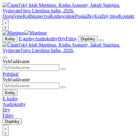
Doručenie
Kníhkupectvá
Knihovrátok
Poukážky
Knižný blog
Kontakt
E-knihy
Audioknihy
Hry
Filmy
Knihy
Doplnky
Vyhľadávanie
Prihlásiť
Vyhľadávanie
Knihy
E-knihy
Audioknihy
Hry
Filmy
Doplnky