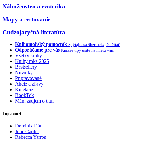
Náboženstvo a ezoterika
Mapy a cestovanie
Cudzojazyčná literatúra
Knihomoľský pomocník
Spýtajte sa Sherlocka, čo čítať
Odporúčame pre vás
Knižné tipy ušité na mieru vám
Všetky knihy
Knihy roka 2025
Bestsellery
Novinky
Pripravované
Akcie a zľavy
Kolekcie
BookTok
Mám záujem o titul
Top autori
Dominik Dán
Julie Caplin
Rebecca Yarros