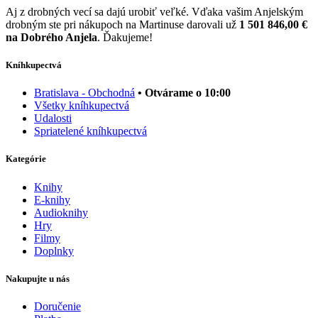
Aj z drobných vecí sa dajú urobiť veľké. Vďaka vašim Anjelským
drobným ste pri nákupoch na Martinuse darovali už
1 501 846,00 €
na Dobrého Anjela
. Ďakujeme!
Kníhkupectvá
Bratislava - Obchodná
• Otvárame o 10:00
Všetky kníhkupectvá
Udalosti
Spriatelené kníhkupectvá
Kategórie
Knihy
E-knihy
Audioknihy
Hry
Filmy
Doplnky
Nakupujte u nás
Doručenie