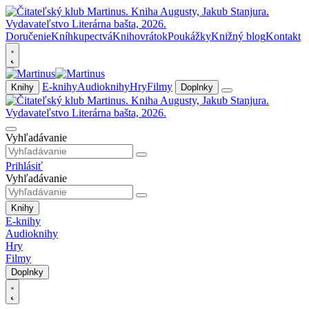
Doručenie
Kníhkupectvá
Knihovrátok
Poukážky
Knižný blog
Kontakt
E-knihy
Audioknihy
Hry
Filmy
Knihy
Doplnky
Vyhľadávanie
Prihlásiť
Vyhľadávanie
Knihy
E-knihy
Audioknihy
Hry
Filmy
Doplnky