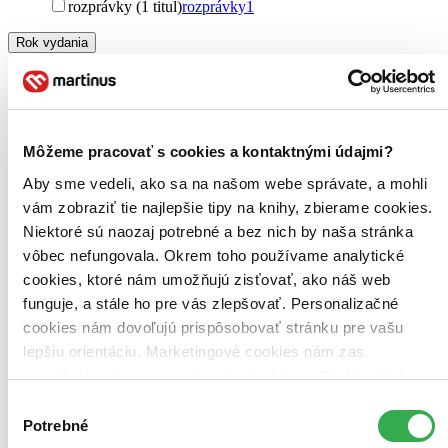
rozprávky (1 titul)
rozprávky
1
Rok vydania
2026 (0 titulov)
2026
2025 (0 titulov)
2025
2024 (0 titulov)
2024
2023 (0 titulov)
2023
2022 (0 titulov)
2022
Môžeme pracovať s cookies a kontaktnými údajmi?
2021 a staršie (0 titulov)
2021 a staršie
Aby sme vedeli, ako sa na našom webe správate, a mohli
Ďalšie možnosti
vám zobraziť tie najlepšie tipy na knihy, zbierame cookies.
Autor
Niektoré sú naozaj potrebné a bez nich by naša stránka
Monika Kompaníková (1 titul)
Monika Kompaníková
1
vôbec nefungovala. Okrem toho používame analytické
Vydavateľstvo
cookies, ktoré nám umožňujú zisťovať, ako náš web
Monika Kompaníková (1 titul)
Monika Kompaníková
1
funguje, a stále ho pre vás zlepšovať. Personalizačné
cookies nám dovoľujú prispôsobovať stránku pre vašu
Väzba
lepšiu orientáciu. Marketingové cookies nám zas
pevná väzba (1 titul)
pevná väzba
1
umožňujú zobrazenie relevantnej reklamy. Niektoré údaje
Zvláštna vlastnosť
zdieľame aj s tretími stranami. Veľmi by nám pomohlo,
Výber
Krajina čitateľov (1 titul)
Krajina čitateľov
1
keby sme mohli používať všetky tieto cookies. Ďakujeme!
Potrebné
súhlasu