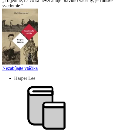
To jediné, na čo sa nevzťahuje pravidlo väčšiny, je ľudské
svedomie.
Nezabíjajte vtáčika
Harper Lee