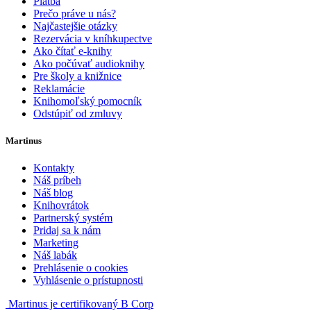
Platba
Prečo práve u nás?
Najčastejšie otázky
Rezervácia v kníhkupectve
Ako čítať e-knihy
Ako počúvať audioknihy
Pre školy a knižnice
Reklamácie
Knihomoľský pomocník
Odstúpiť od zmluvy
Martinus
Kontakty
Náš príbeh
Náš blog
Knihovrátok
Partnerský systém
Pridaj sa k nám
Marketing
Náš labák
Prehlásenie o cookies
Vyhlásenie o prístupnosti
Martinus je certifikovaný B Corp