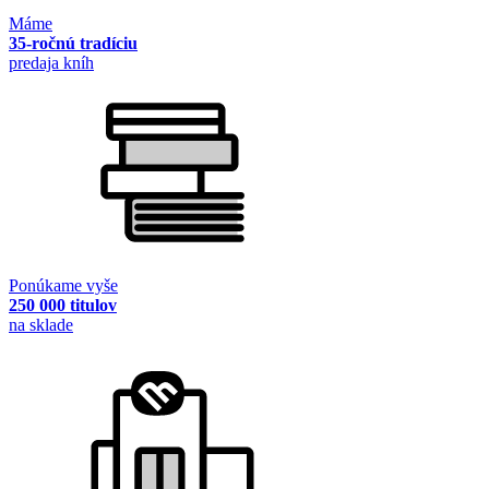
Máme
35-ročnú tradíciu
predaja kníh
Ponúkame vyše
250 000 titulov
na sklade