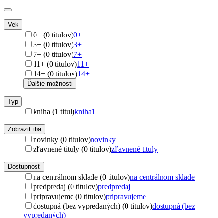
Vek
0+ (0 titulov)
0+
3+ (0 titulov)
3+
7+ (0 titulov)
7+
11+ (0 titulov)
11+
14+ (0 titulov)
14+
Ďalšie možnosti
Typ
kniha (1 titul)
kniha
1
Zobraziť iba
novinky (0 titulov)
novinky
zľavnené tituly (0 titulov)
zľavnené tituly
Dostupnosť
na centrálnom sklade (0 titulov)
na centrálnom sklade
predpredaj (0 titulov)
predpredaj
pripravujeme (0 titulov)
pripravujeme
dostupná (bez vypredaných) (0 titulov)
dostupná (bez
vypredaných)