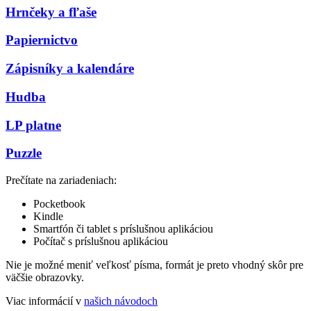
Hrnčeky a fľaše
Papiernictvo
Zápisníky a kalendáre
Hudba
LP platne
Puzzle
Prečítate na zariadeniach:
Pocketbook
Kindle
Smartfón či tablet s príslušnou aplikáciou
Počítač s príslušnou aplikáciou
Nie je možné meniť veľkosť písma, formát je preto vhodný skôr pre
väčšie obrazovky.
Viac informácií v
našich návodoch