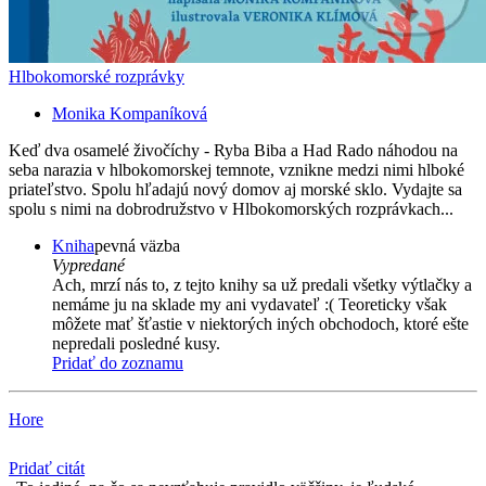
Hlbokomorské rozprávky
Monika Kompaníková
Keď dva osamelé živočíchy - Ryba Biba a Had Rado náhodou na
seba narazia v hlbokomorskej temnote, vznikne medzi nimi hlboké
priateľstvo. Spolu hľadajú nový domov aj morské sklo. Vydajte sa
spolu s nimi na dobrodružstvo v Hlbokomorských rozprávkach...
Kniha
pevná väzba
Vypredané
Ach, mrzí nás to, z tejto knihy sa už predali všetky výtlačky a
nemáme ju na sklade my ani vydavateľ :( Teoreticky však
môžete mať šťastie v niektorých iných obchodoch, ktoré ešte
nepredali posledné kusy.
Pridať do zoznamu
Hore
Pridať citát