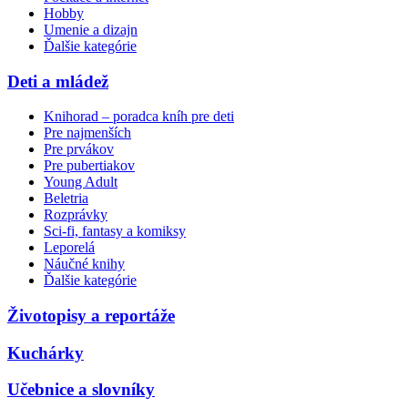
Hobby
Umenie a dizajn
Ďalšie kategórie
Deti a mládež
Knihorad – poradca kníh pre deti
Pre najmenších
Pre prvákov
Pre pubertiakov
Young Adult
Beletria
Rozprávky
Sci-fi, fantasy a komiksy
Leporelá
Náučné knihy
Ďalšie kategórie
Životopisy a reportáže
Kuchárky
Učebnice a slovníky