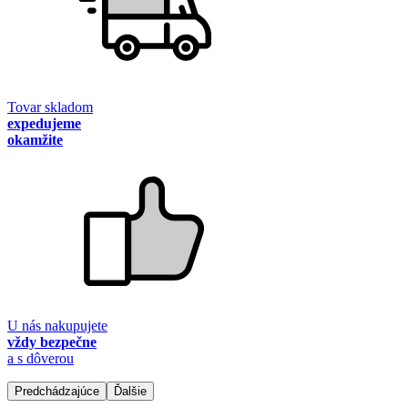
Tovar skladom
expedujeme
okamžite
U nás nakupujete
vždy bezpečne
a s dôverou
Predchádzajúce
Ďalšie