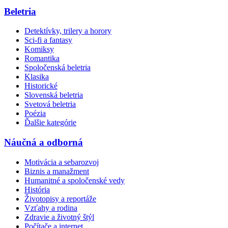
Beletria
Detektívky, trilery a horory
Sci-fi a fantasy
Komiksy
Romantika
Spoločenská beletria
Klasika
Historické
Slovenská beletria
Svetová beletria
Poézia
Ďalšie kategórie
Náučná a odborná
Motivácia a sebarozvoj
Biznis a manažment
Humanitné a spoločenské vedy
História
Životopisy a reportáže
Vzťahy a rodina
Zdravie a životný štýl
Počítače a internet