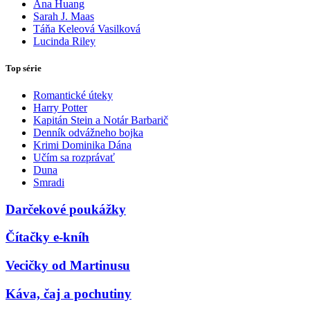
Ana Huang
Sarah J. Maas
Táňa Keleová Vasilková
Lucinda Riley
Top série
Romantické úteky
Harry Potter
Kapitán Stein a Notár Barbarič
Denník odvážneho bojka
Krimi Dominika Dána
Učím sa rozprávať
Duna
Smradi
Darčekové poukážky
Čítačky e-kníh
Vecičky od Martinusu
Káva, čaj a pochutiny