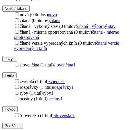
Nové / čítané
nová (0 titulov)
nová
čítaná (0 titulov)
čítaná
čítaná - výborný stav (0 titulov)
čítaná - výborný stav
čítaná - mierne opotrebovaná (0 titulov)
čítaná - mierne
opotrebovaná
čítané verzie vypredaných kníh (0 titulov)
čítané verzie
vypredaných kníh
Jazyk
slovenčina (1 titul)
slovenčina
1
Téma
zvieratá (1 titul)
zvieratá
1
rozprávky (1 titul)
rozprávky
1
ryby (1 titul)
ryby
1
oceány (1 titul)
oceány
1
Pôvod
Slovensko (1 titul)
Slovensko
1
Podžáner