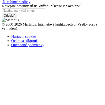
Nerobíme rozdiely
Najlepšie novinky sú tie knižné. Získajte ich ako prví:
Odoslať
© 2000-2026 Martinus. Internetové kníhkupectvo. Všetky práva
vyhradené.
Nastaviť cookies
Ochrana súkromia
Obchodné podmienky