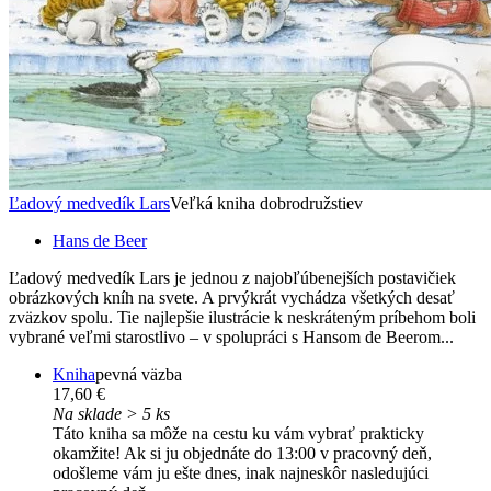
Ľadový medvedík Lars
Veľká kniha dobrodružstiev
Hans de Beer
Ľadový medvedík Lars je jednou z najobľúbenejších postavičiek
obrázkových kníh na svete. A prvýkrát vychádza všetkých desať
zväzkov spolu. Tie najlepšie ilustrácie k neskráteným príbehom boli
vybrané veľmi starostlivo – v spolupráci s Hansom de Beerom...
Kniha
pevná väzba
17,60 €
Na sklade > 5 ks
Táto kniha sa môže na cestu ku vám vybrať prakticky
okamžite! Ak si ju objednáte do 13:00 v pracovný deň,
odošleme vám ju ešte dnes, inak najneskôr nasledujúci