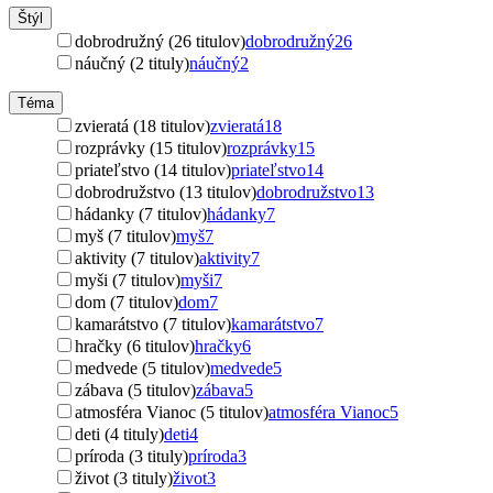
Štýl
dobrodružný (26 titulov)
dobrodružný
26
náučný (2 tituly)
náučný
2
Téma
zvieratá (18 titulov)
zvieratá
18
rozprávky (15 titulov)
rozprávky
15
priateľstvo (14 titulov)
priateľstvo
14
dobrodružstvo (13 titulov)
dobrodružstvo
13
hádanky (7 titulov)
hádanky
7
myš (7 titulov)
myš
7
aktivity (7 titulov)
aktivity
7
myši (7 titulov)
myši
7
dom (7 titulov)
dom
7
kamarátstvo (7 titulov)
kamarátstvo
7
hračky (6 titulov)
hračky
6
medvede (5 titulov)
medvede
5
zábava (5 titulov)
zábava
5
atmosféra Vianoc (5 titulov)
atmosféra Vianoc
5
deti (4 tituly)
deti
4
príroda (3 tituly)
príroda
3
život (3 tituly)
život
3