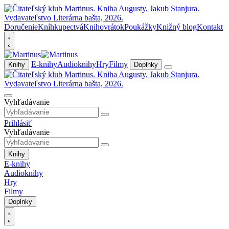
Doručenie
Kníhkupectvá
Knihovrátok
Poukážky
Knižný blog
Kontakt
E-knihy
Audioknihy
Hry
Filmy
Knihy
Doplnky
Vyhľadávanie
Prihlásiť
Vyhľadávanie
Knihy
E-knihy
Audioknihy
Hry
Filmy
Doplnky