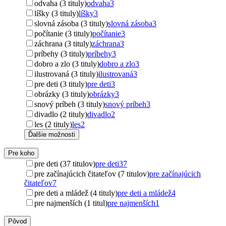
odvaha (3 tituly)
odvaha
3
líšky (3 tituly)
líšky
3
slovná zásoba (3 tituly)
slovná zásoba
3
počítanie (3 tituly)
počítanie
3
záchrana (3 tituly)
záchrana
3
príbehy (3 tituly)
príbehy
3
dobro a zlo (3 tituly)
dobro a zlo
3
ilustrovaná (3 tituly)
ilustrovaná
3
pre deti (3 tituly)
pre deti
3
obrázky (3 tituly)
obrázky
3
snový príbeh (3 tituly)
snový príbeh
3
divadlo (2 tituly)
divadlo
2
les (2 tituly)
les
2
Ďalšie možnosti
Pre koho
pre deti (37 titulov)
pre deti
37
pre začínajúcich čitateľov (7 titulov)
pre začínajúcich
čitateľov
7
pre deti a mládež (4 tituly)
pre deti a mládež
4
pre najmenších (1 titul)
pre najmenších
1
Pôvod