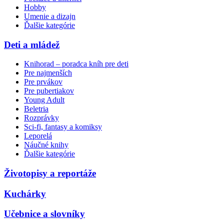
Hobby
Umenie a dizajn
Ďalšie kategórie
Deti a mládež
Knihorad – poradca kníh pre deti
Pre najmenších
Pre prvákov
Pre pubertiakov
Young Adult
Beletria
Rozprávky
Sci-fi, fantasy a komiksy
Leporelá
Náučné knihy
Ďalšie kategórie
Životopisy a reportáže
Kuchárky
Učebnice a slovníky