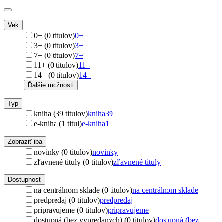
Vek
0+ (0 titulov)
0+
3+ (0 titulov)
3+
7+ (0 titulov)
7+
11+ (0 titulov)
11+
14+ (0 titulov)
14+
Ďalšie možnosti
Typ
kniha (39 titulov)
kniha
39
e-kniha (1 titul)
e-kniha
1
Zobraziť iba
novinky (0 titulov)
novinky
zľavnené tituly (0 titulov)
zľavnené tituly
Dostupnosť
na centrálnom sklade (0 titulov)
na centrálnom sklade
predpredaj (0 titulov)
predpredaj
pripravujeme (0 titulov)
pripravujeme
dostupná (bez vypredaných) (0 titulov)
dostupná (bez