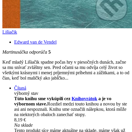
Lišiačik
Edward van de Vendel
Martinusáčka odporúča
5
Keď mladý Lišiačik spadne počas hry v piesočných dunách, začne
sa mu snívať zvláštny sen. Pred očami sa mu odvíja celý život so
všetkými krásnymi i menej príjemnými príbehmi a zážitkami, a to od
čias, keď bol maličký ako jabĺčko...
Čítaná
výborný stav
Túto knihu sme vykúpili cez
Knihovrátok
a je vo
výbornom stave.
Rozdiel medzi touto knihou a novou by ste
asi ani nespoznali. Knihu sme označili nálepkou, ktorá môže
na niektorých obaloch zanechať stopy.
8,19 €
Na sklade
Tento produkt síce máme aktuálne na sklade, máme však už