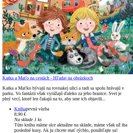
Katka a Maťo na cestách - Hľadaj na obrázkoch
Katka a Maťko bývajú na rovnakej ulici a radi sa spolu hrávajú v
parku. Vo fantázii však vyrážajú ďaleko za jeho hranice. Svet je
plný vecí, ktoré len čakajú na to, aby sme ich objavili...
Kniha
pevná väzba
8,90 €
Na sklade 1 ks
Túto knihu máme síce aktuálne na sklade, máme však už iba
posledné kusy. Ak ju chcete mať rýchlo, ponáhľajte sa!