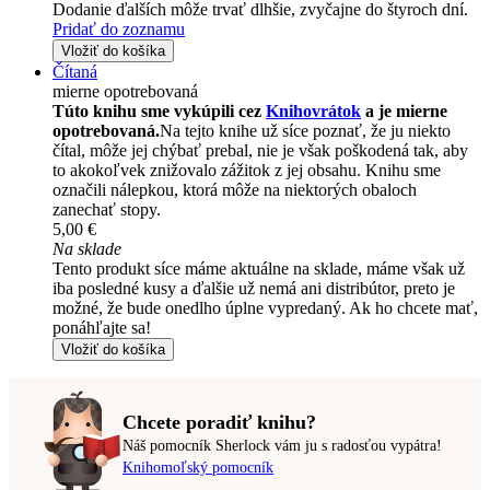
Dodanie ďalších môže trvať dlhšie, zvyčajne do štyroch dní.
Pridať do zoznamu
Vložiť do košíka
Čítaná
mierne opotrebovaná
Túto knihu sme vykúpili cez
Knihovrátok
a je mierne
opotrebovaná.
Na tejto knihe už síce poznať, že ju niekto
čítal, môže jej chýbať prebal, nie je však poškodená tak, aby
to akokoľvek znižovalo zážitok z jej obsahu. Knihu sme
označili nálepkou, ktorá môže na niektorých obaloch
zanechať stopy.
5,00 €
Na sklade
Tento produkt síce máme aktuálne na sklade, máme však už
iba posledné kusy a ďalšie už nemá ani distribútor, preto je
možné, že bude onedlho úplne vypredaný. Ak ho chcete mať,
ponáhľajte sa!
Vložiť do košíka
Chcete poradiť knihu?
Náš pomocník Sherlock vám ju s radosťou vypátra!
Knihomoľský pomocník