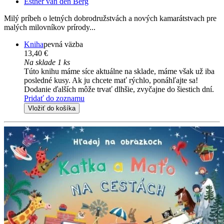
Esther van den Berg
Milý príbeh o letných dobrodružstvách a nových kamarátstvach pre
malých milovníkov prírody...
Kniha
pevná väzba
13,40 €
Na sklade 1 ks
Túto knihu máme síce aktuálne na sklade, máme však už iba
posledné kusy. Ak ju chcete mať rýchlo, ponáhľajte sa!
Dodanie ďalších môže trvať dlhšie, zvyčajne do šiestich dní.
Pridať do zoznamu
Vložiť do košíka