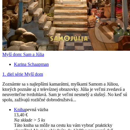
Myší dom: Sam a Júlia
Karina Schaapman
1. diel série
Myší dom
Zoznámte sa s najlepšími kamarátmi, myškami Samom a Júliou,
ktorých poznáte aj z televíznej obrazovky. Júlia je veľmi zvedavá a
neuveriteľne tvrdohlavá. Sam je veľmi nesmelý a slušný. No keď sú
spolu, zažívajú rozličné dobrodružstvá...
Kniha
pevná väzba
13,40 €
Na sklade > 5 ks
Táto kniha sa môže na cestu ku vám vybrať prakticky