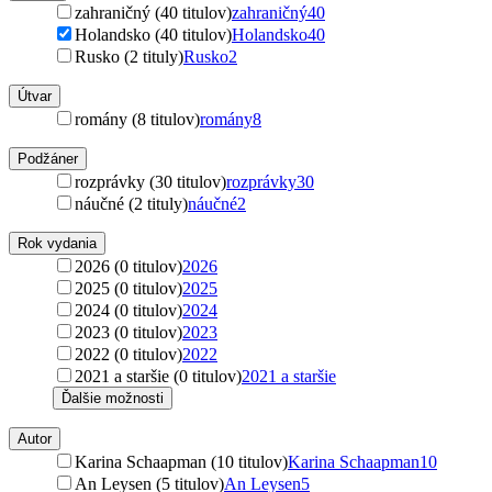
zahraničný (40 titulov)
zahraničný
40
Holandsko (40 titulov)
Holandsko
40
Rusko (2 tituly)
Rusko
2
Útvar
romány (8 titulov)
romány
8
Podžáner
rozprávky (30 titulov)
rozprávky
30
náučné (2 tituly)
náučné
2
Rok vydania
2026 (0 titulov)
2026
2025 (0 titulov)
2025
2024 (0 titulov)
2024
2023 (0 titulov)
2023
2022 (0 titulov)
2022
2021 a staršie (0 titulov)
2021 a staršie
Ďalšie možnosti
Autor
Karina Schaapman (10 titulov)
Karina Schaapman
10
An Leysen (5 titulov)
An Leysen
5