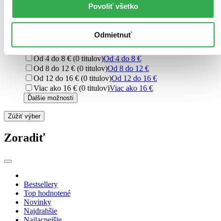
pre deti učiace sa čítať (7 titulov)
pre deti učiace sa čítať
7
Povoliť všetko
pre skúsených čitateľov (5 titulov)
pre skúsených
čitateľov
5
Odmietnuť
Cena
Do 4 € (0 titulov)
Do 4 €
Od 4 do 8 € (0 titulov)
Od 4 do 8 €
Od 8 do 12 € (0 titulov)
Od 8 do 12 €
Od 12 do 16 € (0 titulov)
Od 12 do 16 €
Viac ako 16 € (0 titulov)
Viac ako 16 €
Ďalšie možnosti
Zúžiť výber
Zoradiť
Bestsellery
Top hodnotené
Novinky
Najdrahšie
Najlacnejšie