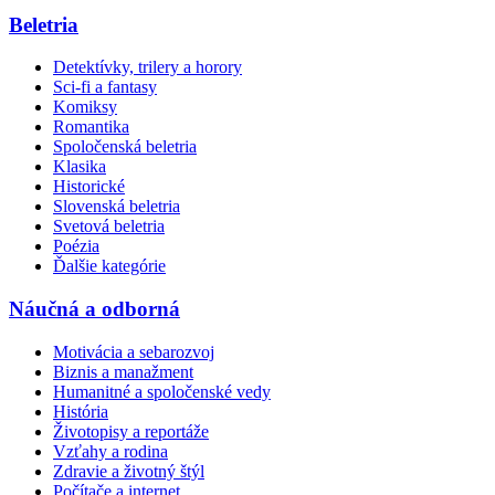
Beletria
Detektívky, trilery a horory
Sci-fi a fantasy
Komiksy
Romantika
Spoločenská beletria
Klasika
Historické
Slovenská beletria
Svetová beletria
Poézia
Ďalšie kategórie
Náučná a odborná
Motivácia a sebarozvoj
Biznis a manažment
Humanitné a spoločenské vedy
História
Životopisy a reportáže
Vzťahy a rodina
Zdravie a životný štýl
Počítače a internet