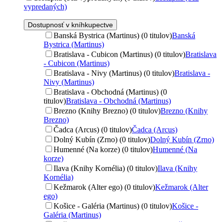
vypredaných)
Dostupnosť v kníhkupectve
Banská Bystrica (Martinus) (0 titulov)
Banská
Bystrica (Martinus)
Bratislava - Cubicon (Martinus) (0 titulov)
Bratislava
- Cubicon (Martinus)
Bratislava - Nivy (Martinus) (0 titulov)
Bratislava -
Nivy (Martinus)
Bratislava - Obchodná (Martinus) (0
titulov)
Bratislava - Obchodná (Martinus)
Brezno (Knihy Brezno) (0 titulov)
Brezno (Knihy
Brezno)
Čadca (Arcus) (0 titulov)
Čadca (Arcus)
Dolný Kubín (Zrno) (0 titulov)
Dolný Kubín (Zrno)
Humenné (Na korze) (0 titulov)
Humenné (Na
korze)
Ilava (Knihy Kornélia) (0 titulov)
Ilava (Knihy
Kornélia)
Kežmarok (Alter ego) (0 titulov)
Kežmarok (Alter
ego)
Košice - Galéria (Martinus) (0 titulov)
Košice -
Galéria (Martinus)