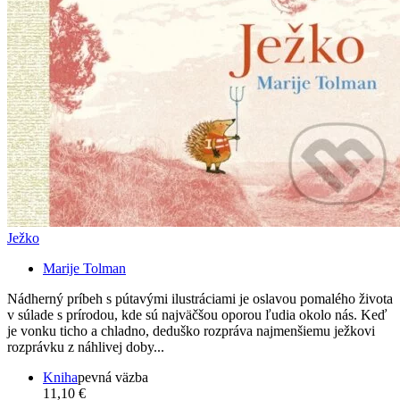
Ježko
Marije Tolman
Nádherný príbeh s pútavými ilustráciami je oslavou pomalého života
v súlade s prírodou, kde sú najväčšou oporou ľudia okolo nás. Keď
je vonku ticho a chladno, deduško rozpráva najmenšiemu ježkovi
rozprávku z náhlivej doby...
Kniha
pevná väzba
11,10 €