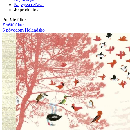
Najvyššia zľava
40 produktov
Použité filtre
Zrušiť filtre
S pôvodom Holandsko