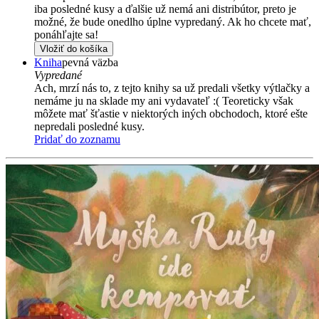
iba posledné kusy a ďalšie už nemá ani distribútor, preto je
možné, že bude onedlho úplne vypredaný. Ak ho chcete mať,
ponáhľajte sa!
Vložiť do košíka
Kniha
pevná väzba
Vypredané
Ach, mrzí nás to, z tejto knihy sa už predali všetky výtlačky a
nemáme ju na sklade my ani vydavateľ :( Teoreticky však
môžete mať šťastie v niektorých iných obchodoch, ktoré ešte
nepredali posledné kusy.
Pridať do zoznamu