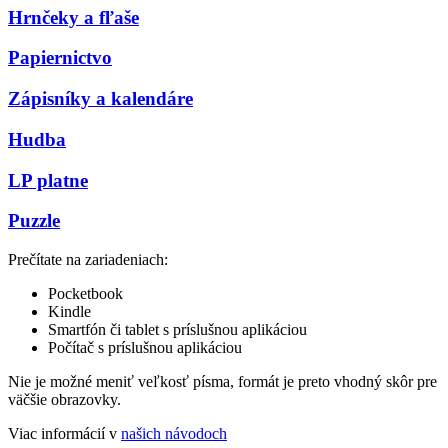
Hrnčeky a fľaše
Papiernictvo
Zápisníky a kalendáre
Hudba
LP platne
Puzzle
Prečítate na zariadeniach:
Pocketbook
Kindle
Smartfón či tablet s príslušnou aplikáciou
Počítač s príslušnou aplikáciou
Nie je možné meniť veľkosť písma, formát je preto vhodný skôr pre
väčšie obrazovky.
Viac informácií v
našich návodoch