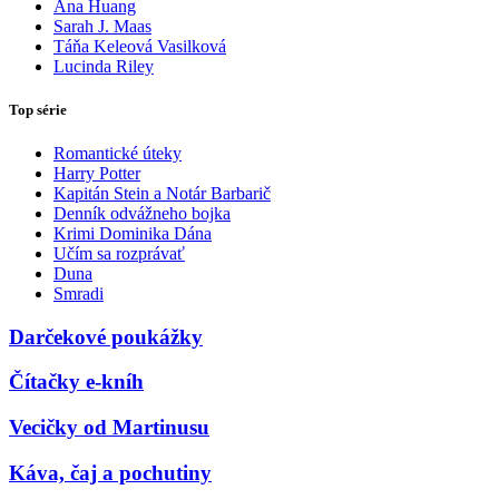
Ana Huang
Sarah J. Maas
Táňa Keleová Vasilková
Lucinda Riley
Top série
Romantické úteky
Harry Potter
Kapitán Stein a Notár Barbarič
Denník odvážneho bojka
Krimi Dominika Dána
Učím sa rozprávať
Duna
Smradi
Darčekové poukážky
Čítačky e-kníh
Vecičky od Martinusu
Káva, čaj a pochutiny