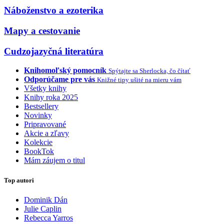
Náboženstvo a ezoterika
Mapy a cestovanie
Cudzojazyčná literatúra
Knihomoľský pomocník
Spýtajte sa Sherlocka, čo čítať
Odporúčame pre vás
Knižné tipy ušité na mieru vám
Všetky knihy
Knihy roka 2025
Bestsellery
Novinky
Pripravované
Akcie a zľavy
Kolekcie
BookTok
Mám záujem o titul
Top autori
Dominik Dán
Julie Caplin
Rebecca Yarros