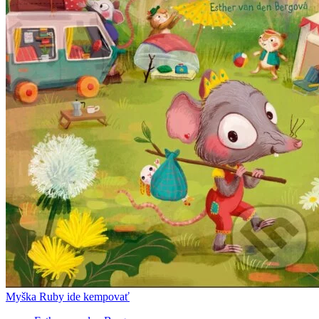
Myška Ruby ide kempovať