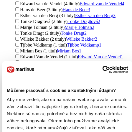
Edward van de Vendel (4 tituly)
Edward van de Vendel
4
Hans de Beer (3 tituly)
Hans de Beer
3
Esther van den Berg (3 tituly)
Esther van den Berg
3
Tonke Dragtová (2 tituly)
Tonke Dragtová
2
Marije Tolman (2 tituly)
Marije Tolman
2
Tonke Dragt (2 tituly)
Tonke Dragt
2
Willeke Bakker (2 tituly)
Willeke Bakker
2
Tjibbe Veldkamp (1 titul)
Tjibbe Veldkamp
1
Miriam Bos (1 titul)
Miriam Bos
1
Edward Van de Vendel (1 titul)
Edward Van de Vendel
1
Marijke ten Cate (1 titul)
Marijke ten Cate
1
Esther Van den Berg (1 titul)
Esther Van den Berg
1
Ďalšie možnosti
Vydavateľstvo
Môžeme pracovať s cookies a kontaktnými údajmi?
Stonožka (9 titulov)
Stonožka
9
Meander (7 titulov)
Meander
7
Aby sme vedeli, ako sa na našom webe správate, a mohli
Pikola (6 titulov)
Pikola
6
vám zobraziť tie najlepšie tipy na knihy, zbierame cookies.
Rebo (5 titulov)
Rebo
5
Niektoré sú naozaj potrebné a bez nich by naša stránka
Svojtka&Co. (4 tituly)
Svojtka&Co.
4
vôbec nefungovala. Okrem toho používame analytické
Fortuna Libri (2 tituly)
Fortuna Libri
2
Portál (1 titul)
Portál
1
cookies, ktoré nám umožňujú zisťovať, ako náš web