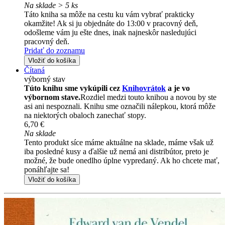
Na sklade > 5 ks
Táto kniha sa môže na cestu ku vám vybrať prakticky
okamžite! Ak si ju objednáte do 13:00 v pracovný deň,
odošleme vám ju ešte dnes, inak najneskôr nasledujúci
pracovný deň.
Pridať do zoznamu
Vložiť do košíka
Čítaná
výborný stav
Túto knihu sme vykúpili cez
Knihovrátok
a je vo
výbornom stave.
Rozdiel medzi touto knihou a novou by ste
asi ani nespoznali. Knihu sme označili nálepkou, ktorá môže
na niektorých obaloch zanechať stopy.
6,70 €
Na sklade
Tento produkt síce máme aktuálne na sklade, máme však už
iba posledné kusy a ďalšie už nemá ani distribútor, preto je
možné, že bude onedlho úplne vypredaný. Ak ho chcete mať,
ponáhľajte sa!
Vložiť do košíka