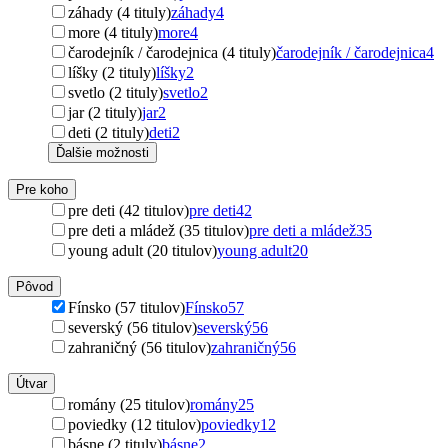
záhady (4 tituly)
záhady
4
more (4 tituly)
more
4
čarodejník / čarodejnica (4 tituly)
čarodejník / čarodejnica
4
líšky (2 tituly)
líšky
2
svetlo (2 tituly)
svetlo
2
jar (2 tituly)
jar
2
deti (2 tituly)
deti
2
Ďalšie možnosti
Pre koho
pre deti (42 titulov)
pre deti
42
pre deti a mládež (35 titulov)
pre deti a mládež
35
young adult (20 titulov)
young adult
20
Pôvod
Fínsko (57 titulov)
Fínsko
57
severský (56 titulov)
severský
56
zahraničný (56 titulov)
zahraničný
56
Útvar
romány (25 titulov)
romány
25
poviedky (12 titulov)
poviedky
12
básne (2 tituly)
básne
2