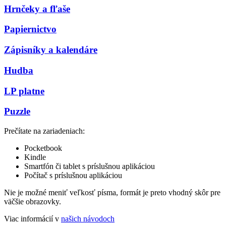
Hrnčeky a fľaše
Papiernictvo
Zápisníky a kalendáre
Hudba
LP platne
Puzzle
Prečítate na zariadeniach:
Pocketbook
Kindle
Smartfón či tablet s príslušnou aplikáciou
Počítač s príslušnou aplikáciou
Nie je možné meniť veľkosť písma, formát je preto vhodný skôr pre
väčšie obrazovky.
Viac informácií v
našich návodoch