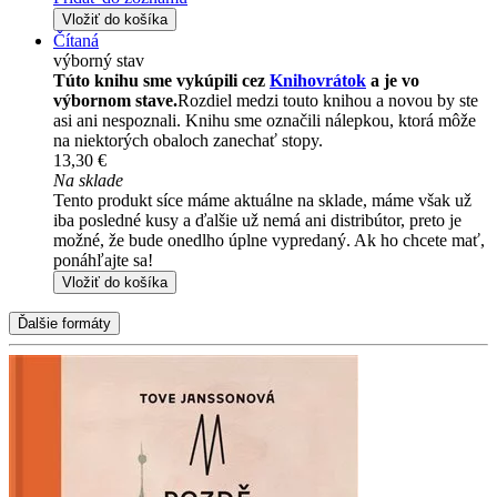
Vložiť do košíka
Čítaná
výborný stav
Túto knihu sme vykúpili cez
Knihovrátok
a je vo
výbornom stave.
Rozdiel medzi touto knihou a novou by ste
asi ani nespoznali. Knihu sme označili nálepkou, ktorá môže
na niektorých obaloch zanechať stopy.
13,30 €
Na sklade
Tento produkt síce máme aktuálne na sklade, máme však už
iba posledné kusy a ďalšie už nemá ani distribútor, preto je
možné, že bude onedlho úplne vypredaný. Ak ho chcete mať,
ponáhľajte sa!
Vložiť do košíka
Ďalšie formáty