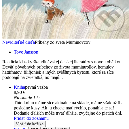
Neviditeľné dieťa
Príbehy zo sveta Muminovcov
Tove Jansson
Reedícia klasiky škandinávskej detskej literatúry s novou obálkou.
Deväť pôvabných príbehov zo života mumintrollov, hemulov,
hattifnatov, filifjoniek a iných zvláštnych bytostí, ktoré sa síce
podobajú na zvieratká, no majú...
Kniha
pevná väzba
8,90 €
Na sklade 1 ks
Túto knihu máme síce aktuálne na sklade, máme však už iba
posledné kusy. Ak ju chcete mať rýchlo, ponáhľajte sa!
Dodanie ďalších môže trvať dlhšie, zvyčajne do piatich dní.
Pridať do zoznamu
Vložiť do košíka