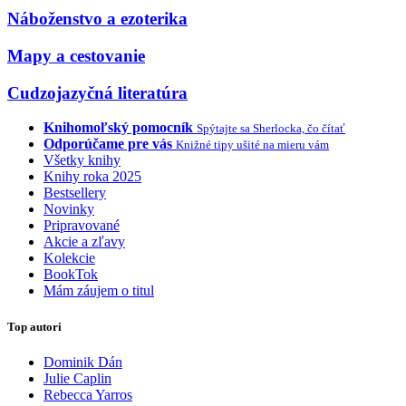
Náboženstvo a ezoterika
Mapy a cestovanie
Cudzojazyčná literatúra
Knihomoľský pomocník
Spýtajte sa Sherlocka, čo čítať
Odporúčame pre vás
Knižné tipy ušité na mieru vám
Všetky knihy
Knihy roka 2025
Bestsellery
Novinky
Pripravované
Akcie a zľavy
Kolekcie
BookTok
Mám záujem o titul
Top autori
Dominik Dán
Julie Caplin
Rebecca Yarros