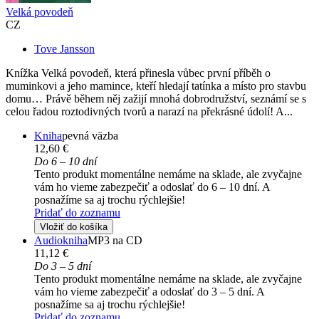
Velká povodeň
CZ
Tove Jansson
Knížka Velká povodeň, která přinesla vůbec první příběh o
muminkovi a jeho mamince, kteří hledají tatínka a místo pro stavbu
domu… Právě během něj zažijí mnohá dobrodružství, seznámí se s
celou řadou roztodivných tvorů a narazí na překrásné údolí! A...
Kniha
pevná väzba
12,60 €
Do 6 – 10 dní
Tento produkt momentálne nemáme na sklade, ale zvyčajne
vám ho vieme zabezpečiť a odoslať do 6 – 10 dní. A
posnažíme sa aj trochu rýchlejšie!
Pridať do zoznamu
Vložiť do košíka
Audiokniha
MP3 na CD
11,12 €
Do 3 – 5 dní
Tento produkt momentálne nemáme na sklade, ale zvyčajne
vám ho vieme zabezpečiť a odoslať do 3 – 5 dní. A
posnažíme sa aj trochu rýchlejšie!
Pridať do zoznamu