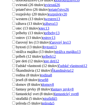
dobrodružstvo (39 titulov)
dobrodružstvo
39
zvieratá (26 titulov)
zvieratá
26
priateľstvo (26 titulov)
priateľstvo
26
rozprávky (20 titulov)
rozprávky
20
western (13 titulov)
western
13
zábava (13 titulov)
zábava
13
otec (13 titulov)
otec
13
príbehy (13 titulov)
príbehy
13
ostrov (13 titulov)
ostrov
13
čarovný les (13 titulov)
čarovný les
13
bytosti (13 titulov)
bytosti
13
strážca majáku (13 titulov)
strážca majáku
13
príbeh (12 titulov)
príbeh
12
pre deti (12 titulov)
pre deti
12
ľudské vlastnosti (12 titulov)
ľudské vlastnosti
12
Škandinávia (12 titulov)
Škandinávia
12
rodina (8 titulov)
rodina
8
jeseň (8 titulov)
jeseň
8
domov (8 titulov)
domov
8
fantasy prvky (8 titulov)
fantasy prvky
8
fantastický svet (8 titulov)
fantastický svet
8
strašidlá (5 titulov)
strašidlá
5
príroda (5 titulov)
príroda
5