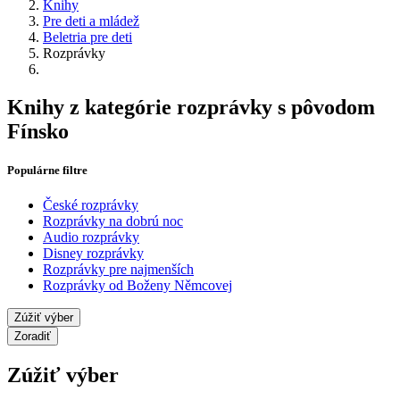
Knihy
Pre deti a mládež
Beletria pre deti
Rozprávky
Knihy z kategórie rozprávky s pôvodom
Fínsko
Populárne filtre
České rozprávky
Rozprávky na dobrú noc
Audio rozprávky
Disney rozprávky
Rozprávky pre najmenších
Rozprávky od Boženy Němcovej
Zúžiť výber
Zoradiť
Zúžiť výber