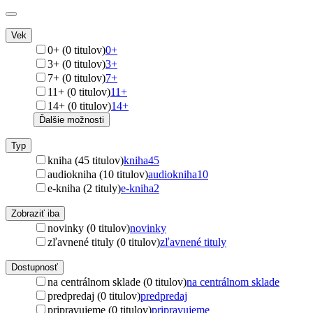
Vek
0+ (0 titulov)
0+
3+ (0 titulov)
3+
7+ (0 titulov)
7+
11+ (0 titulov)
11+
14+ (0 titulov)
14+
Ďalšie možnosti
Typ
kniha (45 titulov)
kniha
45
audiokniha (10 titulov)
audiokniha
10
e-kniha (2 tituly)
e-kniha
2
Zobraziť iba
novinky (0 titulov)
novinky
zľavnené tituly (0 titulov)
zľavnené tituly
Dostupnosť
na centrálnom sklade (0 titulov)
na centrálnom sklade
predpredaj (0 titulov)
predpredaj
pripravujeme (0 titulov)
pripravujeme