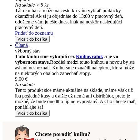
Na sklade > 5 ks
Táto kniha sa môže na cestu ku vám vybrať prakticky
okamžite! Ak si ju objednáte do 13:00 v pracovný deň,
odošleme vám ju ešte dnes, inak najneskôr nasledujúci
pracovný deň.
Pridať do zoznamu
Vložiť do košíka
Čítaná
výborný stav
Túto knihu sme vykúpili cez
Knihovrátok
a je vo
výbornom stave.
Rozdiel medzi touto knihou a novou by ste
asi ani nespoznali. Knihu sme označili nálepkou, ktorá môže
na niektorých obaloch zanechať stopy.
9,00 €
Na sklade
Tento produkt síce máme aktuálne na sklade, máme však už
iba posledné kusy a ďalšie už nemá ani distribútor, preto je
možné, že bude onedlho úplne vypredaný. Ak ho chcete mať,
ponáhľajte sa!
Vložiť do košíka
Chcete poradiť knihu?