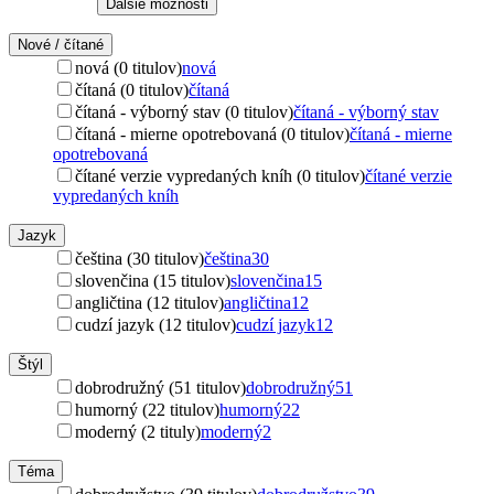
Ďalšie možnosti
Nové / čítané
nová (0 titulov)
nová
čítaná (0 titulov)
čítaná
čítaná - výborný stav (0 titulov)
čítaná - výborný stav
čítaná - mierne opotrebovaná (0 titulov)
čítaná - mierne
opotrebovaná
čítané verzie vypredaných kníh (0 titulov)
čítané verzie
vypredaných kníh
Jazyk
čeština (30 titulov)
čeština
30
slovenčina (15 titulov)
slovenčina
15
angličtina (12 titulov)
angličtina
12
cudzí jazyk (12 titulov)
cudzí jazyk
12
Štýl
dobrodružný (51 titulov)
dobrodružný
51
humorný (22 titulov)
humorný
22
moderný (2 tituly)
moderný
2
Téma