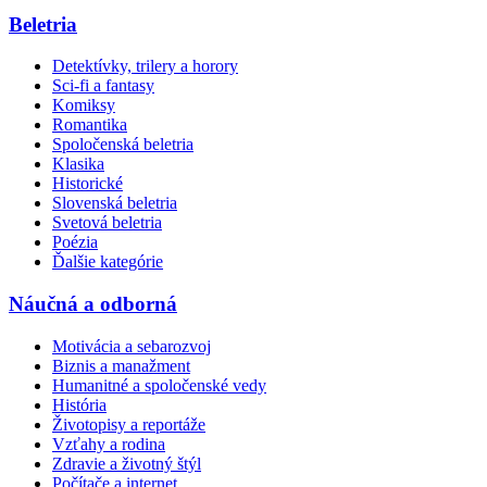
Beletria
Detektívky, trilery a horory
Sci-fi a fantasy
Komiksy
Romantika
Spoločenská beletria
Klasika
Historické
Slovenská beletria
Svetová beletria
Poézia
Ďalšie kategórie
Náučná a odborná
Motivácia a sebarozvoj
Biznis a manažment
Humanitné a spoločenské vedy
História
Životopisy a reportáže
Vzťahy a rodina
Zdravie a životný štýl
Počítače a internet