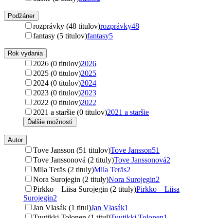
Podžáner
rozprávky (48 titulov)
rozprávky
48
fantasy (5 titulov)
fantasy
5
Rok vydania
2026 (0 titulov)
2026
2025 (0 titulov)
2025
2024 (0 titulov)
2024
2023 (0 titulov)
2023
2022 (0 titulov)
2022
2021 a staršie (0 titulov)
2021 a staršie
Ďalšie možnosti
Autor
Tove Jansson (51 titulov)
Tove Jansson
51
Tove Janssonová (2 tituly)
Tove Janssonová
2
Mila Teräs (2 tituly)
Mila Teräs
2
Nora Surojegin (2 tituly)
Nora Surojegin
2
Pirkko – Liisa Surojegin (2 tituly)
Pirkko – Liisa
Surojegin
2
Jan Vlasák (1 titul)
Jan Vlasák
1
Tuutikki Tolonen (1 titul)
Tuutikki Tolonen
1