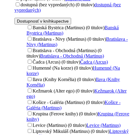
dostupná (bez vypredaných) (0 titulov)
dostupná (bez
vypredaných)
Dostupnosť v kníhkupectve
Banská Bystrica (Martinus) (0 titulov)
Banská
Bystrica (Martinus)
Bratislava - Nivy (Martinus) (0 titulov)
Bratislava -
Nivy (Martinus)
Bratislava - Obchodná (Martinus) (0
titulov)
Bratislava - Obchodná (Martinus)
Čadca (Arcus) (0 titulov)
Čadca (Arcus)
Humenné (Na korze) (0 titulov)
Humenné (Na
korze)
Ilava (Knihy Kornélia) (0 titulov)
Ilava (Knihy
Kornélia)
Kežmarok (Alter ego) (0 titulov)
Kežmarok (Alter
ego)
Košice - Galéria (Martinus) (0 titulov)
Košice -
Galéria (Martinus)
Krupina (Ferove knihy) (0 titulov)
Krupina (Ferove
knihy)
Levice (Martinus) (0 titulov)
Levice (Martinus)
Liptovský Mikuláš (Martinus) (0 titulov)
Liptovský