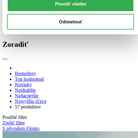
Od 8 do 12 € (0 titulov)
Od 8 do 12 €
Povoliť všetko
Od 12 do 16 € (0 titulov)
Od 12 do 16 €
Viac ako 16 € (0 titulov)
Viac ako 16 €
Ďalšie možnosti
Odmietnuť
Zúžiť výber
Zoradiť
Bestsellery
Top hodnotené
Novinky
Najdrahšie
Najlacnejšie
Najvyššia zľava
57 produktov
Použité filtre
Zrušiť filtre
S pôvodom Fínsko