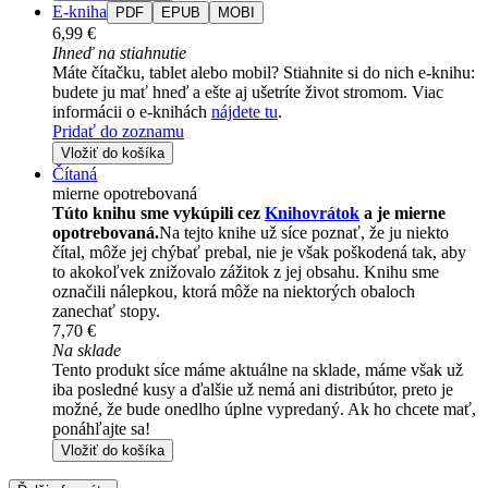
E-kniha
PDF
EPUB
MOBI
6,99 €
Ihneď na stiahnutie
Máte čítačku, tablet alebo mobil? Stiahnite si do nich e-knihu:
budete ju mať hneď a ešte aj ušetríte život stromom. Viac
informácii o e-knihách
nájdete tu
.
Pridať do zoznamu
Vložiť do košíka
Čítaná
mierne opotrebovaná
Túto knihu sme vykúpili cez
Knihovrátok
a je mierne
opotrebovaná.
Na tejto knihe už síce poznať, že ju niekto
čítal, môže jej chýbať prebal, nie je však poškodená tak, aby
to akokoľvek znižovalo zážitok z jej obsahu. Knihu sme
označili nálepkou, ktorá môže na niektorých obaloch
zanechať stopy.
7,70 €
Na sklade
Tento produkt síce máme aktuálne na sklade, máme však už
iba posledné kusy a ďalšie už nemá ani distribútor, preto je
možné, že bude onedlho úplne vypredaný. Ak ho chcete mať,
ponáhľajte sa!
Vložiť do košíka