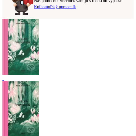
Náš pomocník Sherlock vám ju s radosťou vypátra!
Knihomoľský pomocník