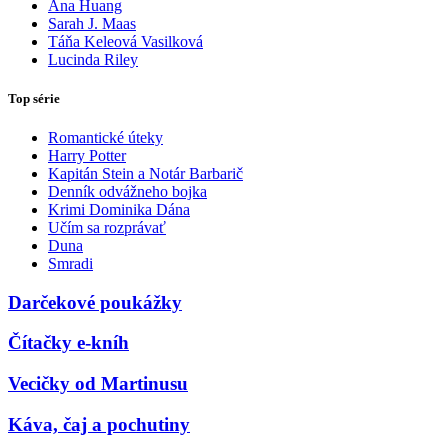
Ana Huang
Sarah J. Maas
Táňa Keleová Vasilková
Lucinda Riley
Top série
Romantické úteky
Harry Potter
Kapitán Stein a Notár Barbarič
Denník odvážneho bojka
Krimi Dominika Dána
Učím sa rozprávať
Duna
Smradi
Darčekové poukážky
Čítačky e-kníh
Vecičky od Martinusu
Káva, čaj a pochutiny