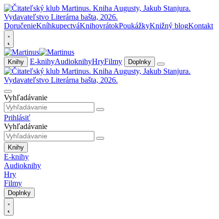
Doručenie
Kníhkupectvá
Knihovrátok
Poukážky
Knižný blog
Kontakt
E-knihy
Audioknihy
Hry
Filmy
Knihy
Doplnky
Vyhľadávanie
Prihlásiť
Vyhľadávanie
Knihy
E-knihy
Audioknihy
Hry
Filmy
Doplnky