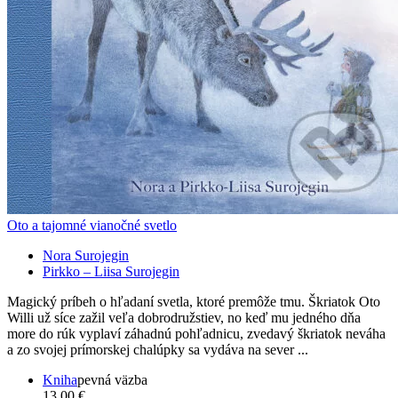
Oto a tajomné vianočné svetlo
Nora Surojegin
Pirkko – Liisa Surojegin
Magický príbeh o hľadaní svetla, ktoré premôže tmu. Škriatok Oto
Willi už síce zažil veľa dobrodružstiev, no keď mu jedného dňa
more do rúk vyplaví záhadnú pohľadnicu, zvedavý škriatok neváha
a zo svojej prímorskej chalúpky sa vydáva na sever ...
Kniha
pevná väzba
13,00 €