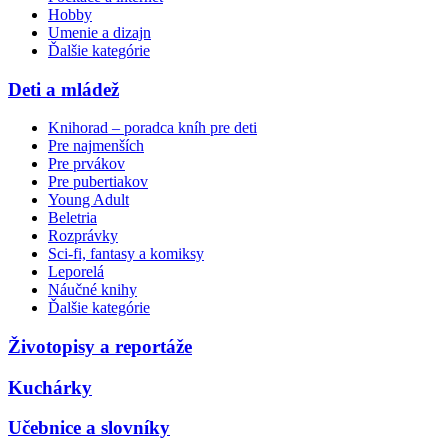
Hobby
Umenie a dizajn
Ďalšie kategórie
Deti a mládež
Knihorad – poradca kníh pre deti
Pre najmenších
Pre prvákov
Pre pubertiakov
Young Adult
Beletria
Rozprávky
Sci-fi, fantasy a komiksy
Leporelá
Náučné knihy
Ďalšie kategórie
Životopisy a reportáže
Kuchárky
Učebnice a slovníky