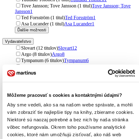
Tove Jansson; Tove Jansson (1 titul)
Tove Jansson; Tove
Jansson
1
Ted Forsström (1 titul)
Ted Forsström
1
Asa Lucander (1 titul)
Asa Lucander
1
Ďalšie možnosti
Vydavateľstvo
Slovart (12 titulov)
Slovart
12
Argo (8 titulov)
Argo
8
Tympanum (6 titulov)
Tympanum
6
Puffin Books (5 titulov)
Puffin Books
5
Sort of Books (5 titulov)
Sort of Books
5
OneHotBook (4 tituly)
OneHotBook
4
Albatros CZ (4 tituly)
Albatros CZ
4
Albatros SK (2 tituly)
Albatros SK
2
Môžeme pracovať s cookies a kontaktnými údajmi?
Penguin Books (2 tituly)
Penguin Books
2
Kavka (2 tituly)
Kavka
2
Aby sme vedeli, ako sa na našom webe správate, a mohli
Stonožka (2 tituly)
Stonožka
2
vám zobraziť tie najlepšie tipy na knihy, zbierame cookies.
Arkus (1 titul)
Arkus
1
Niektoré sú naozaj potrebné a bez nich by naša stránka
Portál (1 titul)
Portál
1
vôbec nefungovala. Okrem toho používame analytické
Ďalšie možnosti
cookies, ktoré nám umožňujú zisťovať, ako náš web