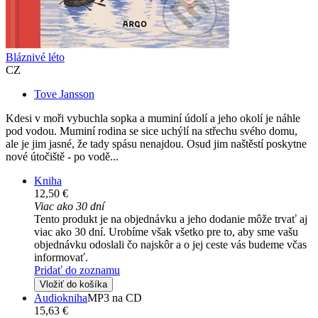
Bláznivé léto
CZ
Tove Jansson
Kdesi v moři vybuchla sopka a muminí údolí a jeho okolí je náhle
pod vodou. Muminí rodina se sice uchýlí na střechu svého domu,
ale je jim jasné, že tady spásu nenajdou. Osud jim naštěstí poskytne
nové útočiště - po vodě...
Kniha
12,50 €
Viac ako 30 dní
Tento produkt je na objednávku a jeho dodanie môže trvať aj
viac ako 30 dní. Urobíme však všetko pre to, aby sme vašu
objednávku odoslali čo najskôr a o jej ceste vás budeme včas
informovať.
Pridať do zoznamu
Vložiť do košíka
Audiokniha
MP3 na CD
15,63 €