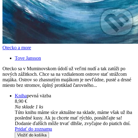
Otecko a more
Tove Jansson
Otecko sa v Muminovskom údolí už veľmi nudí a tak zatúži po
nových zážitkoch. Chce sa na vzdialenom ostrove stať strážcom
majáka. Ostrov so zhasnutým majákom je nevľúdne, pusté a drsné
miesto bez stromov, úplný protiklad čarovného...
Kniha
pevná väzba
8,90 €
Na sklade 1 ks
Túto knihu máme síce aktuálne na sklade, máme však už iba
posledné kusy. Ak ju chcete mať rýchlo, ponáhľajte sa!
Dodanie ďalších môže trvať dlhšie, zvyčajne do piatich dní.
Pridať do zoznamu
Vložiť do košíka