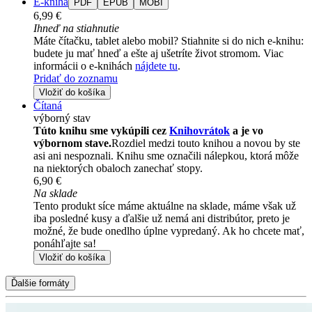
E-kniha
PDF
EPUB
MOBI
6,99 €
Ihneď na stiahnutie
Máte čítačku, tablet alebo mobil? Stiahnite si do nich e-knihu:
budete ju mať hneď a ešte aj ušetríte život stromom. Viac
informácii o e-knihách
nájdete tu
.
Pridať do zoznamu
Vložiť do košíka
Čítaná
výborný stav
Túto knihu sme vykúpili cez
Knihovrátok
a je vo
výbornom stave.
Rozdiel medzi touto knihou a novou by ste
asi ani nespoznali. Knihu sme označili nálepkou, ktorá môže
na niektorých obaloch zanechať stopy.
6,90 €
Na sklade
Tento produkt síce máme aktuálne na sklade, máme však už
iba posledné kusy a ďalšie už nemá ani distribútor, preto je
možné, že bude onedlho úplne vypredaný. Ak ho chcete mať,
ponáhľajte sa!
Vložiť do košíka
Ďalšie formáty