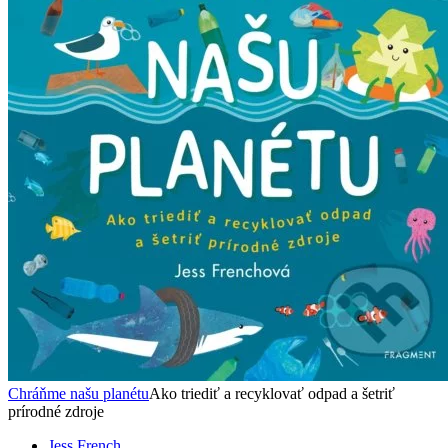
Chráňme našu planétu
Ako triediť a recyklovať odpad a šetriť
prírodné zdroje
Jess French