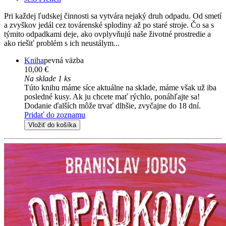
Pri každej ľudskej činnosti sa vytvára nejaký druh odpadu. Od smetí
a zvyškov jedál cez továrenské splodiny až po staré stroje. Čo sa s
týmito odpadkami deje, ako ovplyvňujú naše životné prostredie a
ako riešiť problém s ich neustálym...
Kniha
pevná väzba
10,00 €
Na sklade 1 ks
Túto knihu máme síce aktuálne na sklade, máme však už iba
posledné kusy. Ak ju chcete mať rýchlo, ponáhľajte sa!
Dodanie ďalších môže trvať dlhšie, zvyčajne do 18 dní.
Pridať do zoznamu
Vložiť do košíka