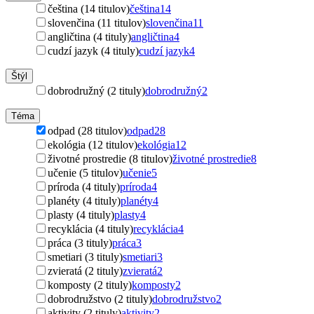
čeština (14 titulov)
čeština
14
slovenčina (11 titulov)
slovenčina
11
angličtina (4 tituly)
angličtina
4
cudzí jazyk (4 tituly)
cudzí jazyk
4
Štýl
dobrodružný (2 tituly)
dobrodružný
2
Téma
odpad (28 titulov)
odpad
28
ekológia (12 titulov)
ekológia
12
životné prostredie (8 titulov)
životné prostredie
8
učenie (5 titulov)
učenie
5
príroda (4 tituly)
príroda
4
planéty (4 tituly)
planéty
4
plasty (4 tituly)
plasty
4
recyklácia (4 tituly)
recyklácia
4
práca (3 tituly)
práca
3
smetiari (3 tituly)
smetiari
3
zvieratá (2 tituly)
zvieratá
2
komposty (2 tituly)
komposty
2
dobrodružstvo (2 tituly)
dobrodružstvo
2
aktivity (2 tituly)
aktivity
2