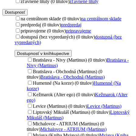
zľavnené tituly (0 titulov)
zľavnené tituly
Dostupnosť
na centrálnom sklade (0 titulov)
na centrálnom sklade
predpredaj (0 titulov)
predpredaj
pripravujeme (0 titulov)
pripravujeme
dostupná (bez vypredaných) (0 titulov)
dostupná (bez
vypredaných)
Dostupnosť v kníhkupectve
Bratislava - Nivy (Martinus) (0 titulov)
Bratislava -
Nivy (Martinus)
Bratislava - Obchodná (Martinus) (0
titulov)
Bratislava - Obchodná (Martinus)
Humenné (Na korze) (0 titulov)
Humenné (Na
korze)
Kežmarok (Alter ego) (0 titulov)
Kežmarok (Alter
ego)
Levice (Martinus) (0 titulov)
Levice (Martinus)
Liptovský Mikuláš (Martinus) (0 titulov)
Liptovský
Mikuláš (Martinus)
Michalovce - ATRIUM (Martinus) (0
titulov)
Michalovce - ATRIUM (Martinus)
Myjava (Kniha Myjava) (0 titulov)
Myjava (Kniha