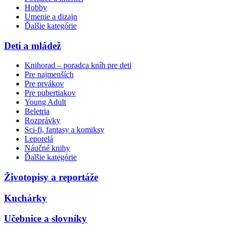
Hobby
Umenie a dizajn
Ďalšie kategórie
Deti a mládež
Knihorad – poradca kníh pre deti
Pre najmenších
Pre prvákov
Pre pubertiakov
Young Adult
Beletria
Rozprávky
Sci-fi, fantasy a komiksy
Leporelá
Náučné knihy
Ďalšie kategórie
Životopisy a reportáže
Kuchárky
Učebnice a slovníky