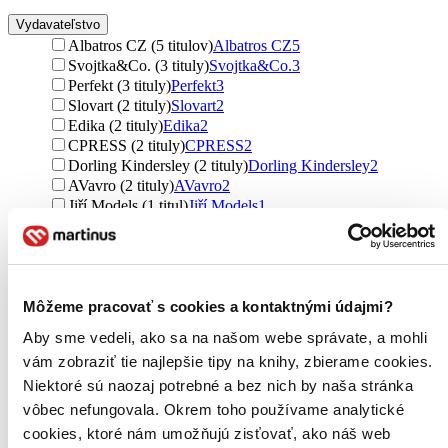
Vydavateľstvo
Albatros CZ (5 titulov)
Albatros CZ
5
Svojtka&Co. (3 tituly)
Svojtka&Co.
3
Perfekt (3 tituly)
Perfekt
3
Slovart (2 tituly)
Slovart
2
Edika (2 tituly)
Edika
2
CPRESS (2 tituly)
CPRESS
2
Dorling Kindersley (2 tituly)
Dorling Kindersley
2
AVavro (2 tituly)
AVavro
2
Jiří Models (1 titul)
Jiří Models
1
Fragment (1 titul)
Fragment
1
Albatros SK (1 titul)
Albatros SK
1
Nakladatelství Fragment (1 titul)
Nakladatelství Fragment
1
Usborne (1 titul)
Usborne
1
Cesty za tichom (1 titul)
Cesty za tichom
1
Môžeme pracovať s cookies a kontaktnými údajmi?
František Czanner (1 titul)
František Czanner
1
Aby sme vedeli, ako sa na našom webe správate, a mohli
Ďalšie možnosti
vám zobraziť tie najlepšie tipy na knihy, zbierame cookies.
Väzba
Niektoré sú naozaj potrebné a bez nich by naša stránka
pevná väzba (15 titulov)
pevná väzba
15
vôbec nefungovala. Okrem toho používame analytické
brožovaná väzba (5 titulov)
brožovaná väzba
5
cookies, ktoré nám umožňujú zisťovať, ako náš web
leporelo (4 tituly)
leporelo
4