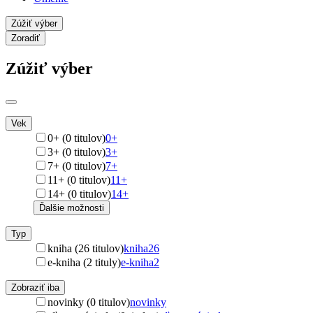
Zúžiť výber
Zoradiť
Zúžiť výber
Vek
0+ (0 titulov)
0+
3+ (0 titulov)
3+
7+ (0 titulov)
7+
11+ (0 titulov)
11+
14+ (0 titulov)
14+
Ďalšie možnosti
Typ
kniha (26 titulov)
kniha
26
e-kniha (2 tituly)
e-kniha
2
Zobraziť iba
novinky (0 titulov)
novinky