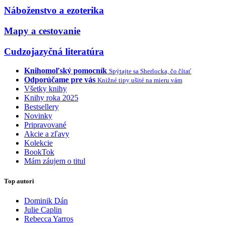
Náboženstvo a ezoterika
Mapy a cestovanie
Cudzojazyčná literatúra
Knihomoľský pomocník
Spýtajte sa Sherlocka, čo čítať
Odporúčame pre vás
Knižné tipy ušité na mieru vám
Všetky knihy
Knihy roka 2025
Bestsellery
Novinky
Pripravované
Akcie a zľavy
Kolekcie
BookTok
Mám záujem o titul
Top autori
Dominik Dán
Julie Caplin
Rebecca Yarros