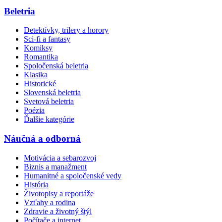
Beletria
Detektívky, trilery a horory
Sci-fi a fantasy
Komiksy
Romantika
Spoločenská beletria
Klasika
Historické
Slovenská beletria
Svetová beletria
Poézia
Ďalšie kategórie
Náučná a odborná
Motivácia a sebarozvoj
Biznis a manažment
Humanitné a spoločenské vedy
História
Životopisy a reportáže
Vzťahy a rodina
Zdravie a životný štýl
Počítače a internet