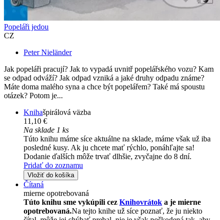
Popeláři jedou
CZ
Peter Nieländer
Jak popeláři pracují? Jak to vypadá uvnitř popelářského vozu? Kam
se odpad odváží? Jak odpad vzniká a jaké druhy odpadu známe?
Máte doma malého syna a chce být popelářem? Také má spoustu
otázek? Potom je...
Kniha
špirálová väzba
11,10 €
Na sklade 1 ks
Túto knihu máme síce aktuálne na sklade, máme však už iba
posledné kusy. Ak ju chcete mať rýchlo, ponáhľajte sa!
Dodanie ďalších môže trvať dlhšie, zvyčajne do 8 dní.
Pridať do zoznamu
Vložiť do košíka
Čítaná
mierne opotrebovaná
Túto knihu sme vykúpili cez
Knihovrátok
a je mierne
opotrebovaná.
Na tejto knihe už síce poznať, že ju niekto
čítal, môže jej chýbať prebal, nie je však poškodená tak, aby