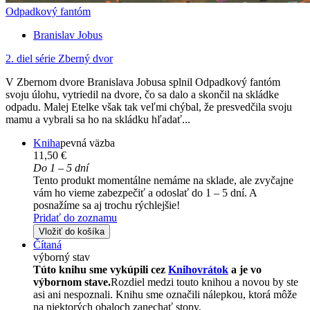
Odpadkový fantóm
Branislav Jobus
2. diel série
Zberný dvor
V Zbernom dvore Branislava Jobusa splnil Odpadkový fantóm
svoju úlohu, vytriedil na dvore, čo sa dalo a skončil na skládke
odpadu. Malej Etelke však tak veľmi chýbal, že presvedčila svoju
mamu a vybrali sa ho na skládku hľadať...
Kniha
pevná väzba
11,50 €
Do 1 – 5 dní
Tento produkt momentálne nemáme na sklade, ale zvyčajne
vám ho vieme zabezpečiť a odoslať do 1 – 5 dní. A
posnažíme sa aj trochu rýchlejšie!
Pridať do zoznamu
Vložiť do košíka
Čítaná
výborný stav
Túto knihu sme vykúpili cez
Knihovrátok
a je vo
výbornom stave.
Rozdiel medzi touto knihou a novou by ste
asi ani nespoznali. Knihu sme označili nálepkou, ktorá môže
na niektorých obaloch zanechať stopy.