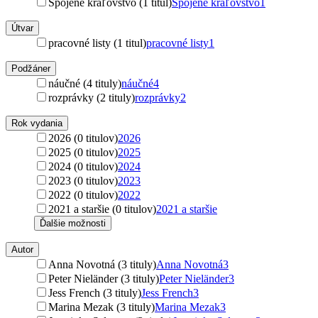
Spojené kráľovstvo (1 titul)
Spojené kráľovstvo
1
Útvar
pracovné listy (1 titul)
pracovné listy
1
Podžáner
náučné (4 tituly)
náučné
4
rozprávky (2 tituly)
rozprávky
2
Rok vydania
2026 (0 titulov)
2026
2025 (0 titulov)
2025
2024 (0 titulov)
2024
2023 (0 titulov)
2023
2022 (0 titulov)
2022
2021 a staršie (0 titulov)
2021 a staršie
Ďalšie možnosti
Autor
Anna Novotná (3 tituly)
Anna Novotná
3
Peter Nieländer (3 tituly)
Peter Nieländer
3
Jess French (3 tituly)
Jess French
3
Marina Mezak (3 tituly)
Marina Mezak
3