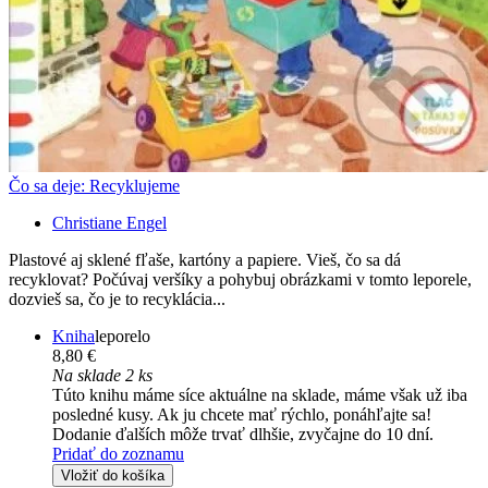
Čo sa deje: Recyklujeme
Christiane Engel
Plastové aj sklené fľaše, kartóny a papiere. Vieš, čo sa dá
recyklovat? Počúvaj veršíky a pohybuj obrázkami v tomto leporele,
dozvieš sa, čo je to recyklácia...
Kniha
leporelo
8,80 €
Na sklade 2 ks
Túto knihu máme síce aktuálne na sklade, máme však už iba
posledné kusy. Ak ju chcete mať rýchlo, ponáhľajte sa!
Dodanie ďalších môže trvať dlhšie, zvyčajne do 10 dní.
Pridať do zoznamu
Vložiť do košíka