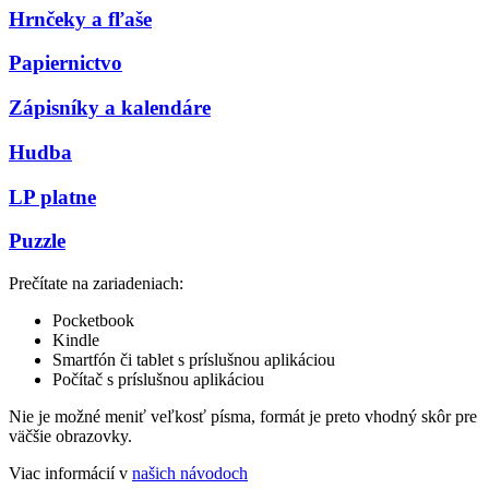
Hrnčeky a fľaše
Papiernictvo
Zápisníky a kalendáre
Hudba
LP platne
Puzzle
Prečítate na zariadeniach:
Pocketbook
Kindle
Smartfón či tablet s príslušnou aplikáciou
Počítač s príslušnou aplikáciou
Nie je možné meniť veľkosť písma, formát je preto vhodný skôr pre
väčšie obrazovky.
Viac informácií v
našich návodoch