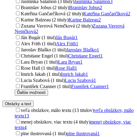
Jasminka Salamon (3 tituly)
Jasminka Salamon
3
Branislav Jobus (2 tituly)
Branislav Jobus
2
Kateřina Gančarčíková (2 tituly)
Kateřina Gančarčíková
2
Karine Balzeau (2 tituly)
Karine Balzeau
2
Zuzana Vavrová Nemčková (2 tituly)
Zuzana Vavrová
Nemčková
2
Ján Bugár (1 titul)
Ján Bugár
1
Alex Frith (1 titul)
Alex Frith
1
Jaroslav Blaško (1 titul)
Jaroslav Blaško
1
Christiane Engel (1 titul)
Christiane Engel
1
Lara Bryan (1 titul)
Lara Bryan
1
Rose Hall (1 titul)
Rose Hall
1
Imrich Jakab (1 titul)
Imrich Jakab
1
Lucia Szabová (1 titul)
Lucia Szabová
1
František Czanner (1 titul)
František Czanner
1
Ďalšie možnosti
Obrázky a text
veľa obrázkov, málo textu (13 titulov)
veľa obrázkov, málo
textu
13
menej obrázkov, viac textu (4 tituly)
menej obrázkov, viac
textu
4
plne ilustrovaná (1 titul)
plne ilustrovaná
1