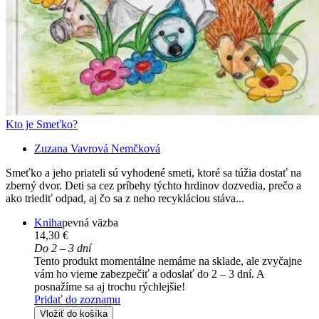
Kto je Smeťko?
Zuzana Vavrová Nemčková
Smeťko a jeho priateli sú vyhodené smeti, ktoré sa túžia dostať na
zberný dvor. Deti sa cez príbehy týchto hrdinov dozvedia, prečo a
ako triediť odpad, aj čo sa z neho recykláciou stáva...
Kniha
pevná väzba
14,30 €
Do 2 – 3 dní
Tento produkt momentálne nemáme na sklade, ale zvyčajne
vám ho vieme zabezpečiť a odoslať do 2 – 3 dní. A
posnažíme sa aj trochu rýchlejšie!
Pridať do zoznamu
Vložiť do košíka