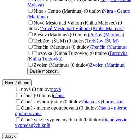
Myjava)
Nitra - Centro (Martinus) (0 titulov)
Nitra - Centro
(Martinus)
Nové Mesto nad Váhom (Kniha Malovec) (0
titulov)
Nové Mesto nad Váhom (Kniha Malovec)
Prešov (Martinus) (0 titulov)
Prešov (Martinus)
Trebišov (ŠUM) (0 titulov)
Trebišov (ŠUM)
Trenčín (Martinus) (0 titulov)
Trenčín (Martinus)
Turzovka (Kniha Turzovka) (0 titulov)
Turzovka
(Kniha Turzovka)
Zvolen (Martinus) (0 titulov)
Zvolen (Martinus)
Ďalšie možnosti
Nové / čítané
nová (0 titulov)
nová
čítaná (0 titulov)
čítaná
čítaná - výborný stav (0 titulov)
čítaná - výborný stav
čítaná - mierne opotrebovaná (0 titulov)
čítaná - mierne
opotrebovaná
čítané verzie vypredaných kníh (0 titulov)
čítané verzie
vypredaných kníh
Jazyk