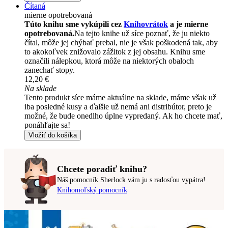
Čítaná
mierne opotrebovaná
Túto knihu sme vykúpili cez
Knihovrátok
a je mierne
opotrebovaná.
Na tejto knihe už síce poznať, že ju niekto
čítal, môže jej chýbať prebal, nie je však poškodená tak, aby
to akokoľvek znižovalo zážitok z jej obsahu. Knihu sme
označili nálepkou, ktorá môže na niektorých obaloch
zanechať stopy.
12,20 €
Na sklade
Tento produkt síce máme aktuálne na sklade, máme však už
iba posledné kusy a ďalšie už nemá ani distribútor, preto je
možné, že bude onedlho úplne vypredaný. Ak ho chcete mať,
ponáhľajte sa!
Vložiť do košíka
Chcete poradiť knihu?
Náš pomocník Sherlock vám ju s radosťou vypátra!
Knihomoľský pomocník