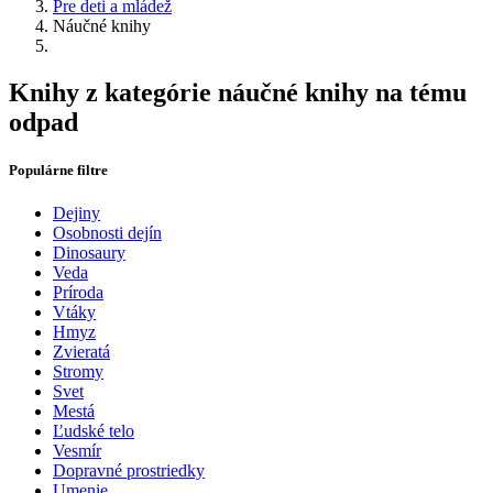
Pre deti a mládež
Náučné knihy
Knihy z kategórie náučné knihy na tému
odpad
Populárne filtre
Dejiny
Osobnosti dejín
Dinosaury
Veda
Príroda
Vtáky
Hmyz
Zvieratá
Stromy
Svet
Mestá
Ľudské telo
Vesmír
Dopravné prostriedky
Umenie