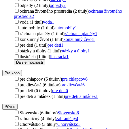
odpady (2 tituly)
odpady
2
ochrana životného prostredia (2 tituly)
ochrana životného
prostredia
2
voda (1 titul)
voda
1
automobily (1 titul)
automobily
1
záchrana planéty (1 titul)
záchrana planéty
1
konzumný život (1 titul)
konzumný život
1
pre deti (1 titul)
pre deti
1
otázky a úlohy (1 titul)
otázky a úlohy
1
ilustrácia (1 titul)
ilustrácia
1
Ďalšie možnosti
Pre koho
pre chlapcov (6 titulov)
pre chlapcov
6
pre dievčatá (6 titulov)
pre dievčatá
6
pre deti (6 titulov)
pre deti
6
pre deti a mládež (1 titul)
pre deti a mládež
1
Pôvod
Slovensko (6 titulov)
Slovensko
6
zahraničný (4 tituly)
zahraničný
4
Chorvátsko (3 tituly)
Chorvátsko
3