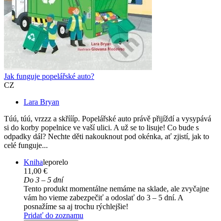
Jak funguje popelářské auto?
CZ
Lara Bryan
Túú, túú, vrzzz a skříííp. Popelářské auto právě přijíždí a vysypává
si do korby popelnice ve vaší ulici. A už se to lisuje! Co bude s
odpadky dál? Nechte děti nakouknout pod okénka, ať zjistí, jak to
celé funguje...
Kniha
leporelo
11,00 €
Do 3 – 5 dní
Tento produkt momentálne nemáme na sklade, ale zvyčajne
vám ho vieme zabezpečiť a odoslať do 3 – 5 dní. A
posnažíme sa aj trochu rýchlejšie!
Pridať do zoznamu