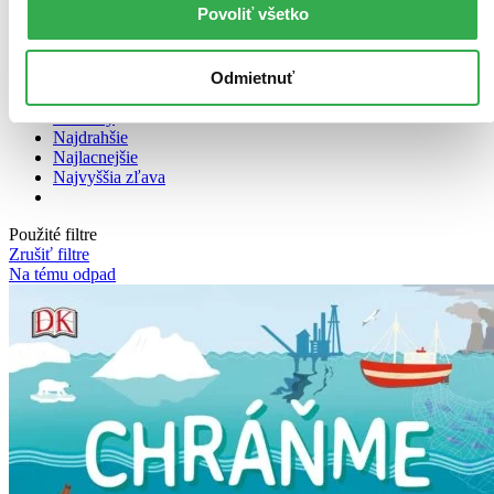
Povoliť všetko
Bestsellery
Odmietnuť
Top hodnotené
Novinky
Najdrahšie
Najlacnejšie
Najvyššia zľava
Použité filtre
Zrušiť filtre
Na tému odpad