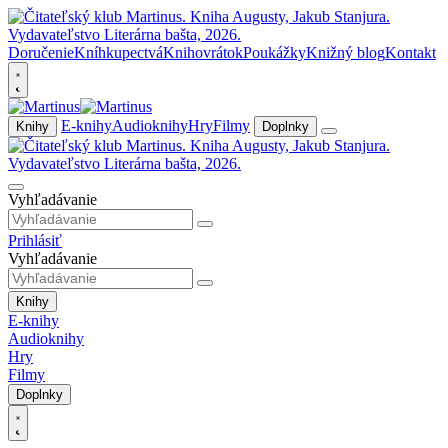
Doručenie
Kníhkupectvá
Knihovrátok
Poukážky
Knižný blog
Kontakt
E-knihy
Audioknihy
Hry
Filmy
Knihy
Doplnky
Vyhľadávanie
Prihlásiť
Vyhľadávanie
Knihy
E-knihy
Audioknihy
Hry
Filmy
Doplnky