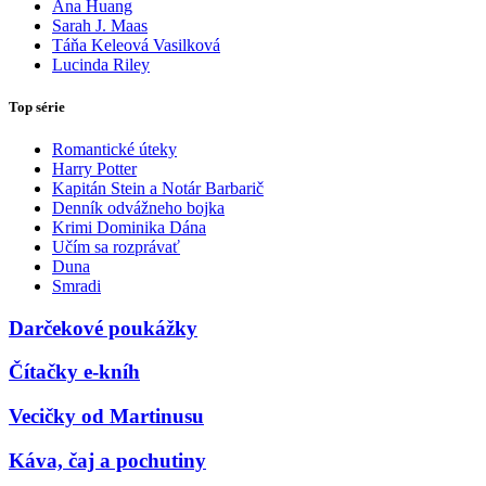
Ana Huang
Sarah J. Maas
Táňa Keleová Vasilková
Lucinda Riley
Top série
Romantické úteky
Harry Potter
Kapitán Stein a Notár Barbarič
Denník odvážneho bojka
Krimi Dominika Dána
Učím sa rozprávať
Duna
Smradi
Darčekové poukážky
Čítačky e-kníh
Vecičky od Martinusu
Káva, čaj a pochutiny