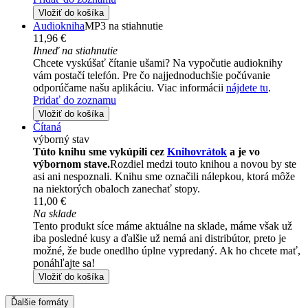
Vložiť do košíka
Audiokniha
MP3 na stiahnutie
11,96 €
Ihneď na stiahnutie
Chcete vyskúšať čítanie ušami? Na vypočutie audioknihy
vám postačí telefón. Pre čo najjednoduchšie počúvanie
odporúčame našu aplikáciu. Viac informácii
nájdete tu
.
Pridať do zoznamu
Vložiť do košíka
Čítaná
výborný stav
Túto knihu sme vykúpili cez
Knihovrátok
a je vo
výbornom stave.
Rozdiel medzi touto knihou a novou by ste
asi ani nespoznali. Knihu sme označili nálepkou, ktorá môže
na niektorých obaloch zanechať stopy.
11,00 €
Na sklade
Tento produkt síce máme aktuálne na sklade, máme však už
iba posledné kusy a ďalšie už nemá ani distribútor, preto je
možné, že bude onedlho úplne vypredaný. Ak ho chcete mať,
ponáhľajte sa!
Vložiť do košíka
Ďalšie formáty