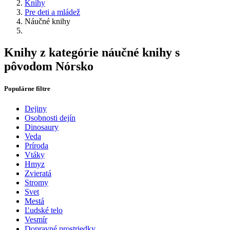
Knihy
Pre deti a mládež
Náučné knihy
Knihy z kategórie náučné knihy s
pôvodom Nórsko
Populárne filtre
Dejiny
Osobnosti dejín
Dinosaury
Veda
Príroda
Vtáky
Hmyz
Zvieratá
Stromy
Svet
Mestá
Ľudské telo
Vesmír
Dopravné prostriedky