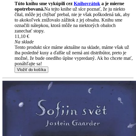
Túto knihu sme vykúpili cez
Knihovrátok
a je mierne
opotrebovaná.
Na tejto knihe už síce poznať, že ju niekto
čítal, môže jej chýbať prebal, nie je však poškodená tak, aby
to akokoľvek znižovalo zážitok z jej obsahu. Knihu sme
označili nálepkou, ktorá môže na niektorých obaloch
zanechať stopy.
11,10 €
Na sklade
Tento produkt síce máme aktuálne na sklade, máme však už
iba posledné kusy a ďalšie už nemá ani distribútor, preto je
možné, že bude onedlho úplne vypredaný. Ak ho chcete mať,
ponáhľajte sa!
Vložiť do košíka