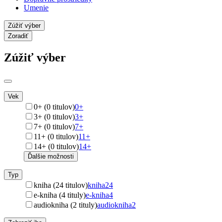
Umenie
Zúžiť výber
Zoradiť
Zúžiť výber
Vek
0+ (0 titulov)
0+
3+ (0 titulov)
3+
7+ (0 titulov)
7+
11+ (0 titulov)
11+
14+ (0 titulov)
14+
Ďalšie možnosti
Typ
kniha (24 titulov)
kniha
24
e-kniha (4 tituly)
e-kniha
4
audiokniha (2 tituly)
audiokniha
2