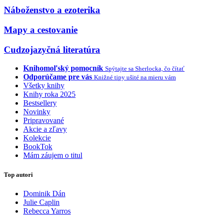
Náboženstvo a ezoterika
Mapy a cestovanie
Cudzojazyčná literatúra
Knihomoľský pomocník
Spýtajte sa Sherlocka, čo čítať
Odporúčame pre vás
Knižné tipy ušité na mieru vám
Všetky knihy
Knihy roka 2025
Bestsellery
Novinky
Pripravované
Akcie a zľavy
Kolekcie
BookTok
Mám záujem o titul
Top autori
Dominik Dán
Julie Caplin
Rebecca Yarros