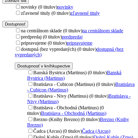
Zobraziť iba
novinky (0 titulov)
novinky
zľavnené tituly (0 titulov)
zľavnené tituly
Dostupnosť
na centrálnom sklade (0 titulov)
na centrálnom sklade
predpredaj (0 titulov)
predpredaj
pripravujeme (0 titulov)
pripravujeme
dostupná (bez vypredaných) (0 titulov)
dostupná (bez
vypredaných)
Dostupnosť v kníhkupectve
Banská Bystrica (Martinus) (0 titulov)
Banská
Bystrica (Martinus)
Bratislava - Cubicon (Martinus) (0 titulov)
Bratislava
- Cubicon (Martinus)
Bratislava - Nivy (Martinus) (0 titulov)
Bratislava -
Nivy (Martinus)
Bratislava - Obchodná (Martinus) (0
titulov)
Bratislava - Obchodná (Martinus)
Brezno (Knihy Brezno) (0 titulov)
Brezno (Knihy
Brezno)
Čadca (Arcus) (0 titulov)
Čadca (Arcus)
Dolný Kubín (Zrno) (0 titulov)
Dolný Kubín (Zrno)