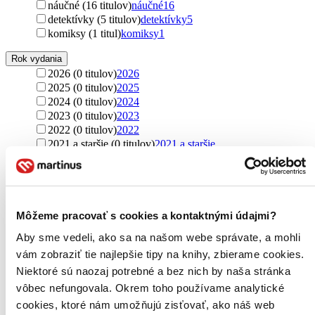
náučné (16 titulov)
náučné
16
detektívky (5 titulov)
detektívky
5
komiksy (1 titul)
komiksy
1
Rok vydania
2026 (0 titulov)
2026
2025 (0 titulov)
2025
2024 (0 titulov)
2024
2023 (0 titulov)
2023
2022 (0 titulov)
2022
2021 a staršie (0 titulov)
2021 a staršie
Ďalšie možnosti
Autor
Jostein Gaarder (15 titulov)
Jostein Gaarder
15
Nina Brochmann (6 titulov)
Nina Brochmann
6
Môžeme pracovať s cookies a kontaktnými údajmi?
Ellen Stokken Dahl (6 titulov)
Ellen Stokken Dahl
6
Aby sme vedeli, ako sa na našom webe správate, a mohli
Henrik Ibsen (3 tituly)
Henrik Ibsen
3
vám zobraziť tie najlepšie tipy na knihy, zbierame cookies.
Reidar Müller (1 titul)
Reidar Müller
1
Ďalšie možnosti
Niektoré sú naozaj potrebné a bez nich by naša stránka
vôbec nefungovala. Okrem toho používame analytické
Obrázky a text
cookies, ktoré nám umožňujú zisťovať, ako náš web
veľa obrázkov, málo textu (2 tituly)
veľa obrázkov, málo