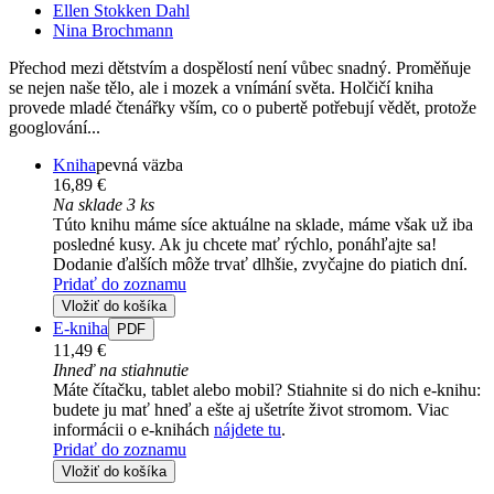
Ellen Stokken Dahl
Nina Brochmann
Přechod mezi dětstvím a dospělostí není vůbec snadný. Proměňuje
se nejen naše tělo, ale i mozek a vnímání světa. Holčičí kniha
provede mladé čtenářky vším, co o pubertě potřebují vědět, protože
googlování...
Kniha
pevná väzba
16,89 €
Na sklade 3 ks
Túto knihu máme síce aktuálne na sklade, máme však už iba
posledné kusy. Ak ju chcete mať rýchlo, ponáhľajte sa!
Dodanie ďalších môže trvať dlhšie, zvyčajne do piatich dní.
Pridať do zoznamu
Vložiť do košíka
E-kniha
PDF
11,49 €
Ihneď na stiahnutie
Máte čítačku, tablet alebo mobil? Stiahnite si do nich e-knihu:
budete ju mať hneď a ešte aj ušetríte život stromom. Viac
informácii o e-knihách
nájdete tu
.
Pridať do zoznamu
Vložiť do košíka