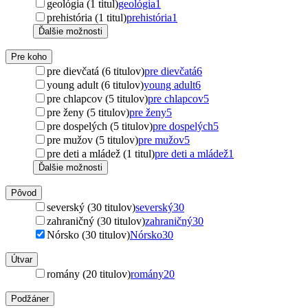
geológia (1 titul)
geológia
1
prehistória (1 titul)
prehistória
1
Ďalšie možnosti
Pre koho
pre dievčatá (6 titulov)
pre dievčatá
6
young adult (6 titulov)
young adult
6
pre chlapcov (5 titulov)
pre chlapcov
5
pre ženy (5 titulov)
pre ženy
5
pre dospelých (5 titulov)
pre dospelých
5
pre mužov (5 titulov)
pre mužov
5
pre deti a mládež (1 titul)
pre deti a mládež
1
Ďalšie možnosti
Pôvod
severský (30 titulov)
severský
30
zahraničný (30 titulov)
zahraničný
30
Nórsko (30 titulov)
Nórsko
30
Útvar
romány (20 titulov)
romány
20
Podžáner