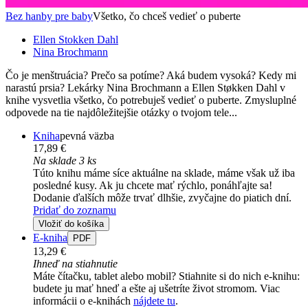
Bez hanby pre baby
Všetko, čo chceš vedieť o puberte
Ellen Stokken Dahl
Nina Brochmann
Čo je menštruácia? Prečo sa potíme? Aká budem vysoká? Kedy mi
narastú prsia? Lekárky Nina Brochmann a Ellen Støkken Dahl v
knihe vysvetlia všetko, čo potrebuješ vedieť o puberte. Zmysluplné
odpovede na tie najdôležitejšie otázky o tvojom tele...
Kniha
pevná väzba
17,89 €
Na sklade 3 ks
Túto knihu máme síce aktuálne na sklade, máme však už iba
posledné kusy. Ak ju chcete mať rýchlo, ponáhľajte sa!
Dodanie ďalších môže trvať dlhšie, zvyčajne do piatich dní.
Pridať do zoznamu
Vložiť do košíka
E-kniha
PDF
13,29 €
Ihneď na stiahnutie
Máte čítačku, tablet alebo mobil? Stiahnite si do nich e-knihu:
budete ju mať hneď a ešte aj ušetríte život stromom. Viac
informácii o e-knihách
nájdete tu
.