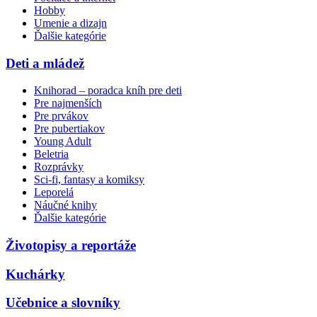
Hobby
Umenie a dizajn
Ďalšie kategórie
Deti a mládež
Knihorad – poradca kníh pre deti
Pre najmenších
Pre prvákov
Pre pubertiakov
Young Adult
Beletria
Rozprávky
Sci-fi, fantasy a komiksy
Leporelá
Náučné knihy
Ďalšie kategórie
Životopisy a reportáže
Kuchárky
Učebnice a slovníky