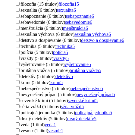
filozofia (15 titulov)
filozofia
15
sexualita (6 titulov)
sexualita
6
sebapoznanie (6 titulov)
sebapoznanie
6
sebavedomie (6 titulov)
sebavedomie
6
menštruácia (6 titulov)
menštruácia
6
sexuálna výchova (6 titulov)
sexuálna výchova
6
detstvo a dospievanie (6 titulov)
detstvo a dospievanie
6
technika (5 titulov)
technika
5
polícia (5 titulov)
polícia
5
vraždy (5 titulov)
vraždy
5
vyšetrovanie (5 titulov)
vyšetrovanie
5
brutálna vražda (5 titulov)
brutálna vražda
5
detektív (5 titulov)
detektív
5
krimi (5 titulov)
krimi
5
nebezpečenstvo (5 titulov)
nebezpečenstvo
5
nevyriešený prípad (5 titulov)
nevyriešený prípad
5
severské krimi (5 titulov)
severské krimi
5
séria vrážd (5 titulov)
séria vrážd
5
policajná jednotka (5 titulov)
policajná jednotka
5
drsný detektív (5 titulov)
drsný detektív
5
veda (1 titul)
veda
1
vesmír (1 titul)
vesmír
1