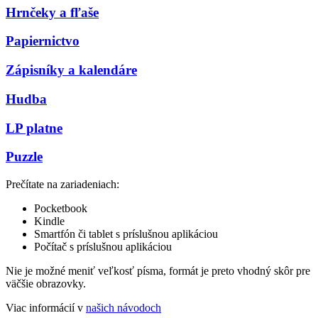
Hrnčeky a fľaše
Papiernictvo
Zápisníky a kalendáre
Hudba
LP platne
Puzzle
Prečítate na zariadeniach:
Pocketbook
Kindle
Smartfón či tablet s príslušnou aplikáciou
Počítač s príslušnou aplikáciou
Nie je možné meniť veľkosť písma, formát je preto vhodný skôr pre
väčšie obrazovky.
Viac informácií v
našich návodoch