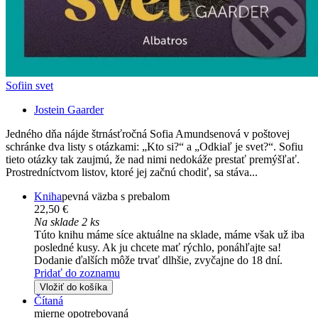
Sofiin svet
Jostein Gaarder
Jedného dňa nájde štrnásťročná Sofia Amundsenová v poštovej
schránke dva listy s otázkami: „Kto si?“ a „Odkiaľ je svet?“. Sofiu
tieto otázky tak zaujmú, že nad nimi nedokáže prestať premýšľať.
Prostredníctvom listov, ktoré jej začnú chodiť, sa stáva...
Kniha
pevná väzba s prebalom
22,50 €
Na sklade 2 ks
Túto knihu máme síce aktuálne na sklade, máme však už iba
posledné kusy. Ak ju chcete mať rýchlo, ponáhľajte sa!
Dodanie ďalších môže trvať dlhšie, zvyčajne do 18 dní.
Pridať do zoznamu
Vložiť do košíka
Čítaná
mierne opotrebovaná