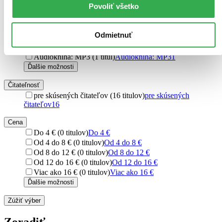
Povoliť všetko
Formát
E-kniha: PDF (4 tituly)
E-kniha: PDF
4
E-kniha: EPUB (2 tituly)
E-kniha: EPUB
2
Odmietnuť
E-kniha: MOBI (2 tituly)
E-kniha: MOBI
2
Audiokniha: CD (1 titul)
Audiokniha: CD
1
Audiokniha: MP3 (1 titul)
Audiokniha: MP3
1
Ďalšie možnosti
Čitateľnosť
pre skúsených čitateľov (16 titulov)
pre skúsených
čitateľov
16
Cena
Do 4 € (0 titulov)
Do 4 €
Od 4 do 8 € (0 titulov)
Od 4 do 8 €
Od 8 do 12 € (0 titulov)
Od 8 do 12 €
Od 12 do 16 € (0 titulov)
Od 12 do 16 €
Viac ako 16 € (0 titulov)
Viac ako 16 €
Ďalšie možnosti
Zúžiť výber
Zoradiť