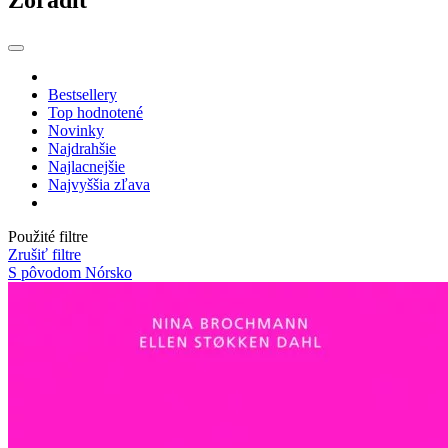
Bestsellery
Top hodnotené
Novinky
Najdrahšie
Najlacnejšie
Najvyššia zľava
Použité filtre
Zrušiť filtre
S pôvodom Nórsko