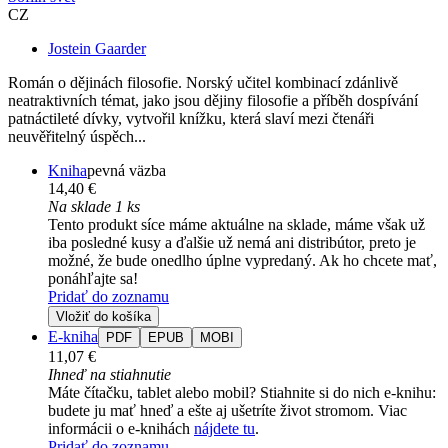
CZ
Jostein Gaarder
Román o dějinách filosofie. Norský učitel kombinací zdánlivě
neatraktivních témat, jako jsou dějiny filosofie a příběh dospívání
patnáctileté dívky, vytvořil knížku, která slaví mezi čtenáři
neuvěřitelný úspěch...
Kniha
pevná väzba
14,40 €
Na sklade 1 ks
Tento produkt síce máme aktuálne na sklade, máme však už
iba posledné kusy a ďalšie už nemá ani distribútor, preto je
možné, že bude onedlho úplne vypredaný. Ak ho chcete mať,
ponáhľajte sa!
Pridať do zoznamu
Vložiť do košíka
E-kniha
PDF
EPUB
MOBI
11,07 €
Ihneď na stiahnutie
Máte čítačku, tablet alebo mobil? Stiahnite si do nich e-knihu:
budete ju mať hneď a ešte aj ušetríte život stromom. Viac
informácii o e-knihách
nájdete tu
.
Pridať do zoznamu