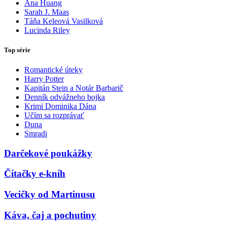
Ana Huang
Sarah J. Maas
Táňa Keleová Vasilková
Lucinda Riley
Top série
Romantické úteky
Harry Potter
Kapitán Stein a Notár Barbarič
Denník odvážneho bojka
Krimi Dominika Dána
Učím sa rozprávať
Duna
Smradi
Darčekové poukážky
Čítačky e-kníh
Vecičky od Martinusu
Káva, čaj a pochutiny