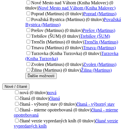
Nové Mesto nad Váhom (Kniha Malovec) (0
titulov)
Nové Mesto nad Váhom (Kniha Malovec)
Poprad (Martinus) (0 titulov)
Poprad (Martinus)
Považská Bystrica (Martinus) (0 titulov)
Považská
Bystrica (Martinus)
Prešov (Martinus) (0 titulov)
Prešov (Martinus)
Trebišov (ŠUM) (0 titulov)
Trebišov (ŠUM)
Trenčín (Martinus) (0 titulov)
Trenčín (Martinus)
Trnava (Martinus) (0 titulov)
Trnava (Martinus)
Turzovka (Kniha Turzovka) (0 titulov)
Turzovka
(Kniha Turzovka)
Zvolen (Martinus) (0 titulov)
Zvolen (Martinus)
Žilina (Martinus) (0 titulov)
Žilina (Martinus)
Ďalšie možnosti
Nové / čítané
nová (0 titulov)
nová
čítaná (0 titulov)
čítaná
čítaná - výborný stav (0 titulov)
čítaná - výborný stav
čítaná - mierne opotrebovaná (0 titulov)
čítaná - mierne
opotrebovaná
čítané verzie vypredaných kníh (0 titulov)
čítané verzie
vypredaných kníh