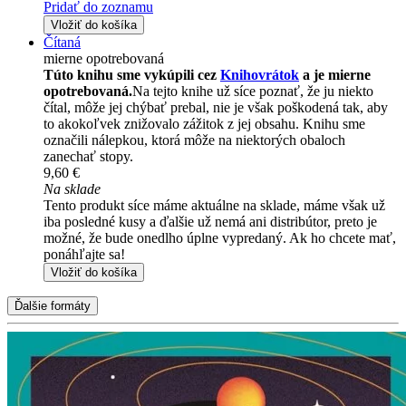
Pridať do zoznamu
Vložiť do košíka
Čítaná
mierne opotrebovaná
Túto knihu sme vykúpili cez
Knihovrátok
a je mierne
opotrebovaná.
Na tejto knihe už síce poznať, že ju niekto
čítal, môže jej chýbať prebal, nie je však poškodená tak, aby
to akokoľvek znižovalo zážitok z jej obsahu. Knihu sme
označili nálepkou, ktorá môže na niektorých obaloch
zanechať stopy.
9,60 €
Na sklade
Tento produkt síce máme aktuálne na sklade, máme však už
iba posledné kusy a ďalšie už nemá ani distribútor, preto je
možné, že bude onedlho úplne vypredaný. Ak ho chcete mať,
ponáhľajte sa!
Vložiť do košíka
Ďalšie formáty