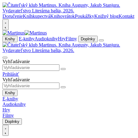
Doručenie
Kníhkupectvá
Knihovrátok
Poukážky
Knižný blog
Kontakt
E-knihy
Audioknihy
Hry
Filmy
Knihy
Doplnky
Vyhľadávanie
Prihlásiť
Vyhľadávanie
Knihy
E-knihy
Audioknihy
Hry
Filmy
Doplnky