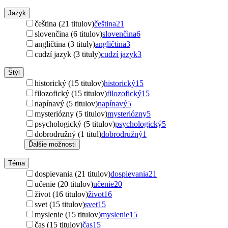
Jazyk
čeština (21 titulov)
čeština
21
slovenčina (6 titulov)
slovenčina
6
angličtina (3 tituly)
angličtina
3
cudzí jazyk (3 tituly)
cudzí jazyk
3
Štýl
historický (15 titulov)
historický
15
filozofický (15 titulov)
filozofický
15
napínavý (5 titulov)
napínavý
5
mysteriózny (5 titulov)
mysteriózny
5
psychologický (5 titulov)
psychologický
5
dobrodružný (1 titul)
dobrodružný
1
Ďalšie možnosti
Téma
dospievania (21 titulov)
dospievania
21
učenie (20 titulov)
učenie
20
život (16 titulov)
život
16
svet (15 titulov)
svet
15
myslenie (15 titulov)
myslenie
15
čas (15 titulov)
čas
15