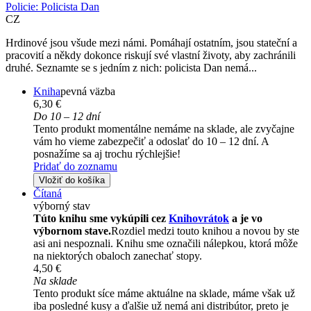
Policie: Policista Dan
CZ
Hrdinové jsou všude mezi námi. Pomáhají ostatním, jsou stateční a
pracovití a někdy dokonce riskují své vlastní životy, aby zachránili
druhé. Seznamte se s jedním z nich: policista Dan nemá...
Kniha
pevná väzba
6,30 €
Do 10 – 12 dní
Tento produkt momentálne nemáme na sklade, ale zvyčajne
vám ho vieme zabezpečiť a odoslať do 10 – 12 dní. A
posnažíme sa aj trochu rýchlejšie!
Pridať do zoznamu
Vložiť do košíka
Čítaná
výborný stav
Túto knihu sme vykúpili cez
Knihovrátok
a je vo
výbornom stave.
Rozdiel medzi touto knihou a novou by ste
asi ani nespoznali. Knihu sme označili nálepkou, ktorá môže
na niektorých obaloch zanechať stopy.
4,50 €
Na sklade
Tento produkt síce máme aktuálne na sklade, máme však už
iba posledné kusy a ďalšie už nemá ani distribútor, preto je