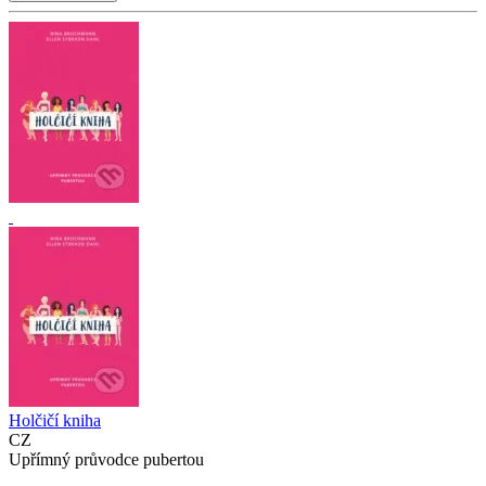
Holčičí kniha
CZ
Upřímný průvodce pubertou