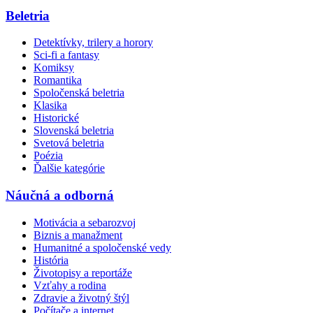
Beletria
Detektívky, trilery a horory
Sci-fi a fantasy
Komiksy
Romantika
Spoločenská beletria
Klasika
Historické
Slovenská beletria
Svetová beletria
Poézia
Ďalšie kategórie
Náučná a odborná
Motivácia a sebarozvoj
Biznis a manažment
Humanitné a spoločenské vedy
História
Životopisy a reportáže
Vzťahy a rodina
Zdravie a životný štýl
Počítače a internet