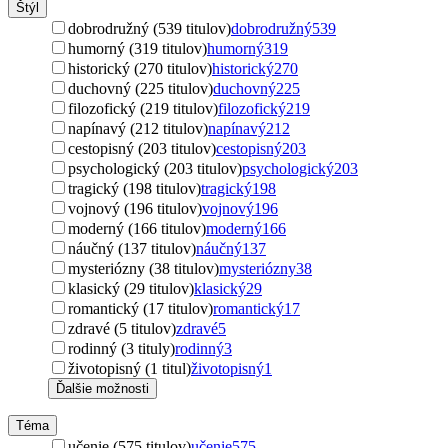
Štýl
dobrodružný (539 titulov)
dobrodružný
539
humorný (319 titulov)
humorný
319
historický (270 titulov)
historický
270
duchovný (225 titulov)
duchovný
225
filozofický (219 titulov)
filozofický
219
napínavý (212 titulov)
napínavý
212
cestopisný (203 titulov)
cestopisný
203
psychologický (203 titulov)
psychologický
203
tragický (198 titulov)
tragický
198
vojnový (196 titulov)
vojnový
196
moderný (166 titulov)
moderný
166
náučný (137 titulov)
náučný
137
mysteriózny (38 titulov)
mysteriózny
38
klasický (29 titulov)
klasický
29
romantický (17 titulov)
romantický
17
zdravé (5 titulov)
zdravé
5
rodinný (3 tituly)
rodinný
3
životopisný (1 titul)
životopisný
1
Ďalšie možnosti
Téma
učenie (575 titulov)
učenie
575