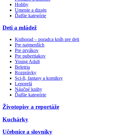
Hobby
Umenie a dizajn
Ďalšie kategórie
Deti a mládež
Knihorad – poradca kníh pre deti
Pre najmenších
Pre prvákov
Pre pubertiakov
Young Adult
Beletria
Rozprávky
Sci-fi, fantasy a komiksy
Leporelá
Náučné knihy
Ďalšie kategórie
Životopisy a reportáže
Kuchárky
Učebnice a slovníky