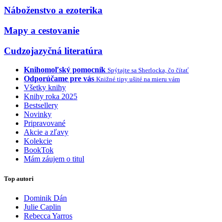
Náboženstvo a ezoterika
Mapy a cestovanie
Cudzojazyčná literatúra
Knihomoľský pomocník
Spýtajte sa Sherlocka, čo čítať
Odporúčame pre vás
Knižné tipy ušité na mieru vám
Všetky knihy
Knihy roka 2025
Bestsellery
Novinky
Pripravované
Akcie a zľavy
Kolekcie
BookTok
Mám záujem o titul
Top autori
Dominik Dán
Julie Caplin
Rebecca Yarros