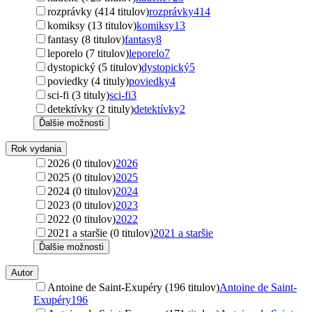
rozprávky (414 titulov)
rozprávky
414
komiksy (13 titulov)
komiksy
13
fantasy (8 titulov)
fantasy
8
leporelo (7 titulov)
leporelo
7
dystopický (5 titulov)
dystopický
5
poviedky (4 tituly)
poviedky
4
sci-fi (3 tituly)
sci-fi
3
detektívky (2 tituly)
detektívky
2
Ďalšie možnosti
Rok vydania
2026 (0 titulov)
2026
2025 (0 titulov)
2025
2024 (0 titulov)
2024
2023 (0 titulov)
2023
2022 (0 titulov)
2022
2021 a staršie (0 titulov)
2021 a staršie
Ďalšie možnosti
Autor
Antoine de Saint-Exupéry (196 titulov)
Antoine de Saint-
Exupéry
196