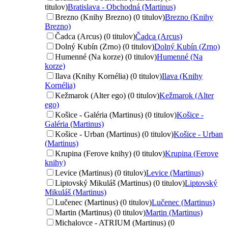
titulov)
Bratislava - Obchodná (Martinus)
Brezno (Knihy Brezno) (0 titulov)
Brezno (Knihy
Brezno)
Čadca (Arcus) (0 titulov)
Čadca (Arcus)
Dolný Kubín (Zrno) (0 titulov)
Dolný Kubín (Zrno)
Humenné (Na korze) (0 titulov)
Humenné (Na
korze)
Ilava (Knihy Kornélia) (0 titulov)
Ilava (Knihy
Kornélia)
Kežmarok (Alter ego) (0 titulov)
Kežmarok (Alter
ego)
Košice - Galéria (Martinus) (0 titulov)
Košice -
Galéria (Martinus)
Košice - Urban (Martinus) (0 titulov)
Košice - Urban
(Martinus)
Krupina (Ferove knihy) (0 titulov)
Krupina (Ferove
knihy)
Levice (Martinus) (0 titulov)
Levice (Martinus)
Liptovský Mikuláš (Martinus) (0 titulov)
Liptovský
Mikuláš (Martinus)
Lučenec (Martinus) (0 titulov)
Lučenec (Martinus)
Martin (Martinus) (0 titulov)
Martin (Martinus)
Michalovce - ATRIUM (Martinus) (0