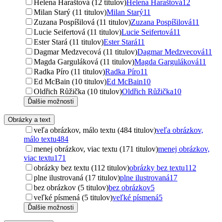
Helena Haraštová (12 titulov)
Helena Haraštová
12
Milan Starý (11 titulov)
Milan Starý
11
Zuzana Pospíšilová (11 titulov)
Zuzana Pospíšilová
11
Lucie Seifertová (11 titulov)
Lucie Seifertová
11
Ester Stará (11 titulov)
Ester Stará
11
Dagmar Medzvecová (11 titulov)
Dagmar Medzvecová
11
Magda Garguláková (11 titulov)
Magda Garguláková
11
Radka Píro (11 titulov)
Radka Píro
11
Ed McBain (10 titulov)
Ed McBain
10
Oldřich Růžička (10 titulov)
Oldřich Růžička
10
Ďalšie možnosti
Obrázky a text
veľa obrázkov, málo textu (484 titulov)
veľa obrázkov,
málo textu
484
menej obrázkov, viac textu (171 titulov)
menej obrázkov,
viac textu
171
obrázky bez textu (112 titulov)
obrázky bez textu
112
plne ilustrovaná (17 titulov)
plne ilustrovaná
17
bez obrázkov (5 titulov)
bez obrázkov
5
veľké písmená (5 titulov)
veľké písmená
5
Ďalšie možnosti