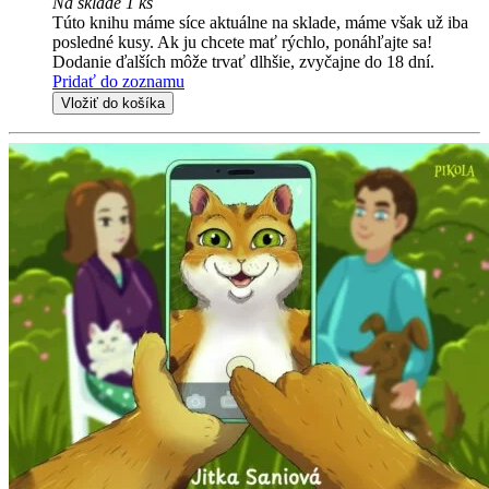
Na sklade 1 ks
Túto knihu máme síce aktuálne na sklade, máme však už iba
posledné kusy. Ak ju chcete mať rýchlo, ponáhľajte sa!
Dodanie ďalších môže trvať dlhšie, zvyčajne do 18 dní.
Pridať do zoznamu
Vložiť do košíka