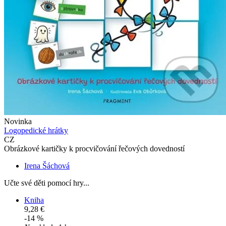
Novinka
Logopedické hrátky
CZ
Obrázkové kartičky k procvičování řečových dovedností
Irena Šáchová
Učte své děti pomocí hry...
Kniha
9,28 €
-14 %