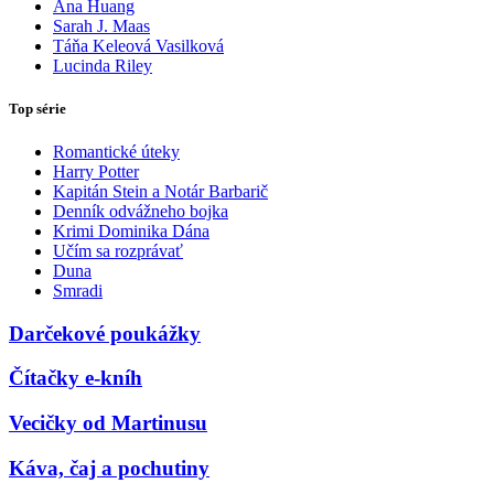
Ana Huang
Sarah J. Maas
Táňa Keleová Vasilková
Lucinda Riley
Top série
Romantické úteky
Harry Potter
Kapitán Stein a Notár Barbarič
Denník odvážneho bojka
Krimi Dominika Dána
Učím sa rozprávať
Duna
Smradi
Darčekové poukážky
Čítačky e-kníh
Vecičky od Martinusu
Káva, čaj a pochutiny