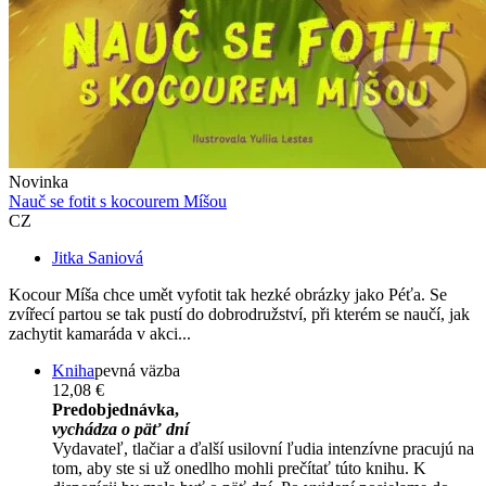
Novinka
Nauč se fotit s kocourem Míšou
CZ
Jitka Saniová
Kocour Míša chce umět vyfotit tak hezké obrázky jako Péťa. Se
zvířecí partou se tak pustí do dobrodružství, při kterém se naučí, jak
zachytit kamaráda v akci...
Kniha
pevná väzba
12,08 €
Predobjednávka,
vychádza o päť dní
Vydavateľ, tlačiar a ďalší usilovní ľudia intenzívne pracujú na
tom, aby ste si už onedlho mohli prečítať túto knihu. K