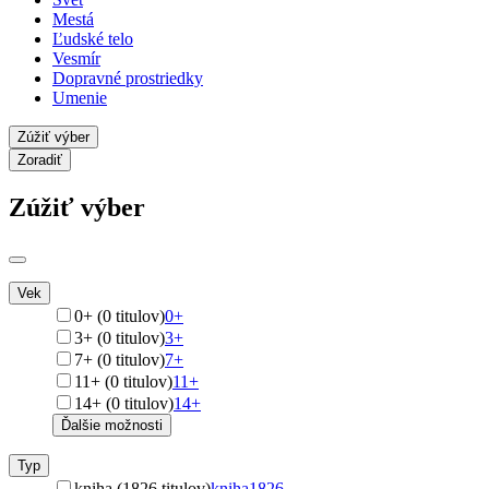
Mestá
Ľudské telo
Vesmír
Dopravné prostriedky
Umenie
Zúžiť výber
Zoradiť
Zúžiť výber
Vek
0+ (0 titulov)
0+
3+ (0 titulov)
3+
7+ (0 titulov)
7+
11+ (0 titulov)
11+
14+ (0 titulov)
14+
Ďalšie možnosti
Typ
kniha (1826 titulov)
kniha
1826