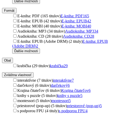
Ďalšie možnosti
Formát
E-kniha: PDF (165 titulov)
E-kniha: PDF
165
E-kniha: EPUB (42 titulov)
E-kniha: EPUB
42
E-kniha: MOBI (40 titulov)
E-kniha: MOBI
40
Audiokniha: MP3 (34 titulov)
Audiokniha: MP3
34
Audiokniha: CD (28 titulov)
Audiokniha: CD
28
E-kniha: EPUB (Adobe DRM) (2 tituly)
E-kniha: EPUB
(Adobe DRM)
2
Ďalšie možnosti
Obal
krabička (29 titulov)
krabička
29
Zvláštna vlastnosť
interaktívne (7 titulov)
interaktívne
7
darčekový (6 titulov)
darčekový
6
Krajina čitateľov (6 titulov)
Krajina čitateľov
6
knihy s puzzle (5 titulov)
knihy s puzzle
5
montessori (5 titulov)
montessori
5
priestorové (pop-up) (5 titulov)
priestorové (pop-up)
5
s podporou FPU (4 tituly)
s podporou FPU
4