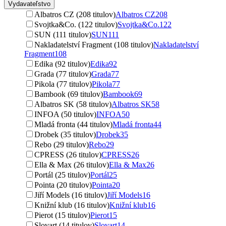
Vydavateľstvo
Albatros CZ (208 titulov)
Albatros CZ
208
Svojtka&Co. (122 titulov)
Svojtka&Co.
122
SUN (111 titulov)
SUN
111
Nakladatelství Fragment (108 titulov)
Nakladatelství
Fragment
108
Edika (92 titulov)
Edika
92
Grada (77 titulov)
Grada
77
Pikola (77 titulov)
Pikola
77
Bambook (69 titulov)
Bambook
69
Albatros SK (58 titulov)
Albatros SK
58
INFOA (50 titulov)
INFOA
50
Mladá fronta (44 titulov)
Mladá fronta
44
Drobek (35 titulov)
Drobek
35
Rebo (29 titulov)
Rebo
29
CPRESS (26 titulov)
CPRESS
26
Ella & Max (26 titulov)
Ella & Max
26
Portál (25 titulov)
Portál
25
Pointa (20 titulov)
Pointa
20
Jiří Models (16 titulov)
Jiří Models
16
Knižní klub (16 titulov)
Knižní klub
16
Pierot (15 titulov)
Pierot
15
Slovart (14 titulov)
Slovart
14