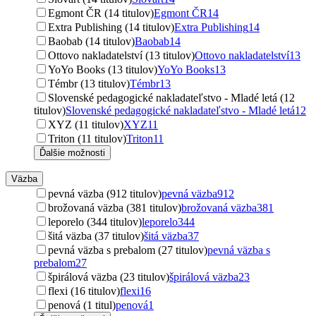
Egmont ČR (14 titulov)
Egmont ČR
14
Extra Publishing (14 titulov)
Extra Publishing
14
Baobab (14 titulov)
Baobab
14
Ottovo nakladatelství (13 titulov)
Ottovo nakladatelství
13
YoYo Books (13 titulov)
YoYo Books
13
Témbr (13 titulov)
Témbr
13
Slovenské pedagogické nakladateľstvo - Mladé letá (12
titulov)
Slovenské pedagogické nakladateľstvo - Mladé letá
12
XYZ (11 titulov)
XYZ
11
Triton (11 titulov)
Triton
11
Ďalšie možnosti
Väzba
pevná väzba (912 titulov)
pevná väzba
912
brožovaná väzba (381 titulov)
brožovaná väzba
381
leporelo (344 titulov)
leporelo
344
šitá väzba (37 titulov)
šitá väzba
37
pevná väzba s prebalom (27 titulov)
pevná väzba s
prebalom
27
špirálová väzba (23 titulov)
špirálová väzba
23
flexi (16 titulov)
flexi
16
penová (1 titul)
penová
1