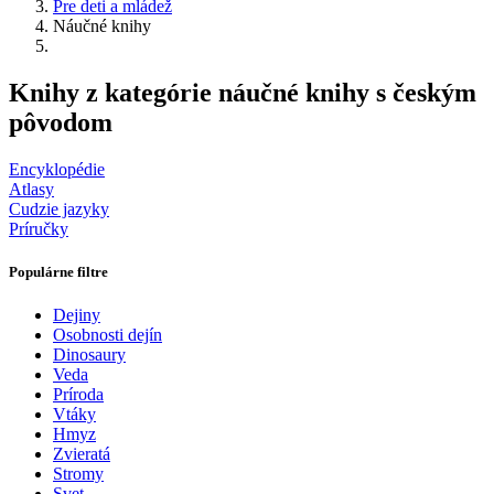
Pre deti a mládež
Náučné knihy
Knihy z kategórie náučné knihy s českým
pôvodom
Encyklopédie
Atlasy
Cudzie jazyky
Príručky
Populárne filtre
Dejiny
Osobnosti dejín
Dinosaury
Veda
Príroda
Vtáky
Hmyz
Zvieratá
Stromy
Svet