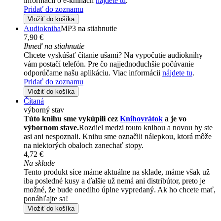
informácii o e-knihách
nájdete tu
.
Pridať do zoznamu
Vložiť do košíka
Audiokniha
MP3 na stiahnutie
7,90 €
Ihneď na stiahnutie
Chcete vyskúšať čítanie ušami? Na vypočutie audioknihy
vám postačí telefón. Pre čo najjednoduchšie počúvanie
odporúčame našu aplikáciu. Viac informácii
nájdete tu
.
Pridať do zoznamu
Vložiť do košíka
Čítaná
výborný stav
Túto knihu sme vykúpili cez
Knihovrátok
a je vo
výbornom stave.
Rozdiel medzi touto knihou a novou by ste
asi ani nespoznali. Knihu sme označili nálepkou, ktorá môže
na niektorých obaloch zanechať stopy.
4,72 €
Na sklade
Tento produkt síce máme aktuálne na sklade, máme však už
iba posledné kusy a ďalšie už nemá ani distribútor, preto je
možné, že bude onedlho úplne vypredaný. Ak ho chcete mať,
ponáhľajte sa!
Vložiť do košíka