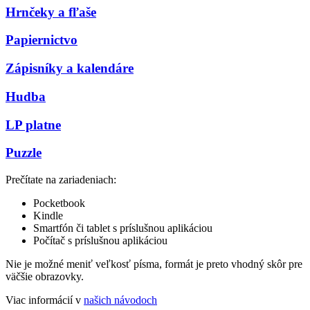
Hrnčeky a fľaše
Papiernictvo
Zápisníky a kalendáre
Hudba
LP platne
Puzzle
Prečítate na zariadeniach:
Pocketbook
Kindle
Smartfón či tablet s príslušnou aplikáciou
Počítač s príslušnou aplikáciou
Nie je možné meniť veľkosť písma, formát je preto vhodný skôr pre
väčšie obrazovky.
Viac informácií v
našich návodoch