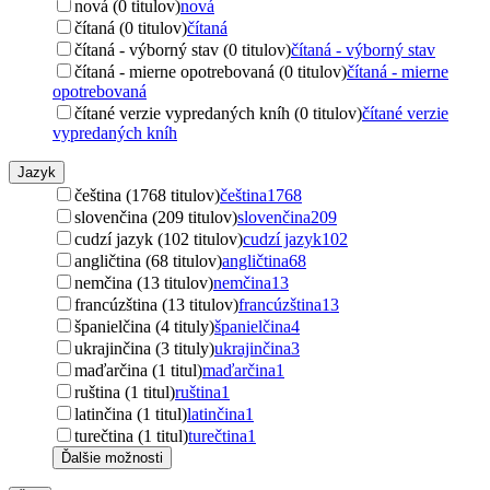
nová (0 titulov)
nová
čítaná (0 titulov)
čítaná
čítaná - výborný stav (0 titulov)
čítaná - výborný stav
čítaná - mierne opotrebovaná (0 titulov)
čítaná - mierne
opotrebovaná
čítané verzie vypredaných kníh (0 titulov)
čítané verzie
vypredaných kníh
Jazyk
čeština (1768 titulov)
čeština
1768
slovenčina (209 titulov)
slovenčina
209
cudzí jazyk (102 titulov)
cudzí jazyk
102
angličtina (68 titulov)
angličtina
68
nemčina (13 titulov)
nemčina
13
francúzština (13 titulov)
francúzština
13
španielčina (4 tituly)
španielčina
4
ukrajinčina (3 tituly)
ukrajinčina
3
maďarčina (1 titul)
maďarčina
1
ruština (1 titul)
ruština
1
latinčina (1 titul)
latinčina
1
turečtina (1 titul)
turečtina
1
Ďalšie možnosti