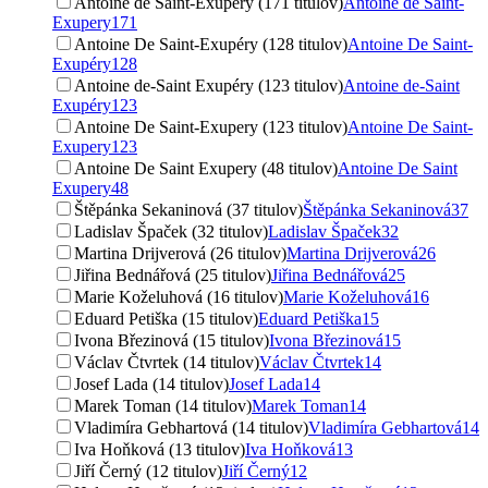
Antoine de Saint-Exupery (171 titulov)
Antoine de Saint-
Exupery
171
Antoine De Saint-Exupéry (128 titulov)
Antoine De Saint-
Exupéry
128
Antoine de-Saint Exupéry (123 titulov)
Antoine de-Saint
Exupéry
123
Antoine De Saint-Exupery (123 titulov)
Antoine De Saint-
Exupery
123
Antoine De Saint Exupery (48 titulov)
Antoine De Saint
Exupery
48
Štěpánka Sekaninová (37 titulov)
Štěpánka Sekaninová
37
Ladislav Špaček (32 titulov)
Ladislav Špaček
32
Martina Drijverová (26 titulov)
Martina Drijverová
26
Jiřina Bednářová (25 titulov)
Jiřina Bednářová
25
Marie Koželuhová (16 titulov)
Marie Koželuhová
16
Eduard Petiška (15 titulov)
Eduard Petiška
15
Ivona Březinová (15 titulov)
Ivona Březinová
15
Václav Čtvrtek (14 titulov)
Václav Čtvrtek
14
Josef Lada (14 titulov)
Josef Lada
14
Marek Toman (14 titulov)
Marek Toman
14
Vladimíra Gebhartová (14 titulov)
Vladimíra Gebhartová
14
Iva Hoňková (13 titulov)
Iva Hoňková
13
Jiří Černý (12 titulov)
Jiří Černý
12