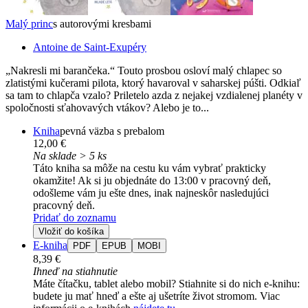
Malý princ
s autorovými kresbami
Antoine de Saint-Exupéry
„Nakresli mi barančeka.“ Touto prosbou osloví malý chlapec so
zlatistými kučerami pilota, ktorý havaroval v saharskej púšti. Odkiaľ
sa tam to chlapča vzalo? Priletelo azda z nejakej vzdialenej planéty v
spoločnosti sťahovavých vtákov? Alebo je to...
Kniha
pevná väzba s prebalom
12,00 €
Na sklade > 5 ks
Táto kniha sa môže na cestu ku vám vybrať prakticky
okamžite! Ak si ju objednáte do 13:00 v pracovný deň,
odošleme vám ju ešte dnes, inak najneskôr nasledujúci
pracovný deň.
Pridať do zoznamu
Vložiť do košíka
E-kniha
PDF
EPUB
MOBI
8,39 €
Ihneď na stiahnutie
Máte čítačku, tablet alebo mobil? Stiahnite si do nich e-knihu:
budete ju mať hneď a ešte aj ušetríte život stromom. Viac