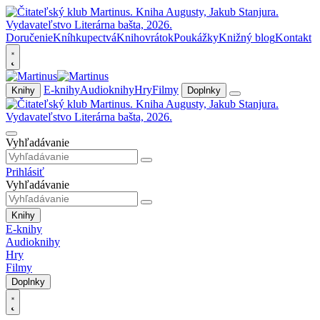
Doručenie
Kníhkupectvá
Knihovrátok
Poukážky
Knižný blog
Kontakt
E-knihy
Audioknihy
Hry
Filmy
Knihy
Doplnky
Vyhľadávanie
Prihlásiť
Vyhľadávanie
Knihy
E-knihy
Audioknihy
Hry
Filmy
Doplnky