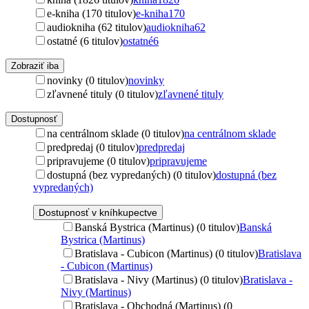
e-kniha (170 titulov)
e-kniha
170
audiokniha (62 titulov)
audiokniha
62
ostatné (6 titulov)
ostatné
6
Zobraziť iba
novinky (0 titulov)
novinky
zľavnené tituly (0 titulov)
zľavnené tituly
Dostupnosť
na centrálnom sklade (0 titulov)
na centrálnom sklade
predpredaj (0 titulov)
predpredaj
pripravujeme (0 titulov)
pripravujeme
dostupná (bez vypredaných) (0 titulov)
dostupná (bez
vypredaných)
Dostupnosť v kníhkupectve
Banská Bystrica (Martinus) (0 titulov)
Banská
Bystrica (Martinus)
Bratislava - Cubicon (Martinus) (0 titulov)
Bratislava
- Cubicon (Martinus)
Bratislava - Nivy (Martinus) (0 titulov)
Bratislava -
Nivy (Martinus)
Bratislava - Obchodná (Martinus) (0