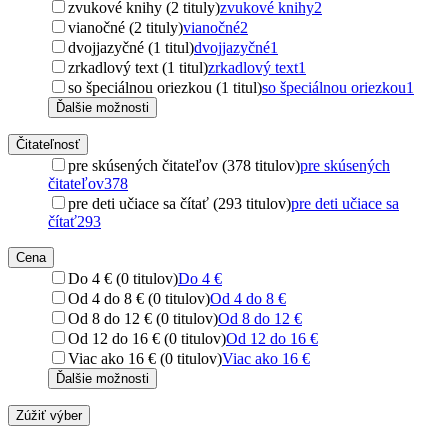
zvukové knihy (2 tituly)
zvukové knihy
2
vianočné (2 tituly)
vianočné
2
dvojjazyčné (1 titul)
dvojjazyčné
1
zrkadlový text (1 titul)
zrkadlový text
1
so špeciálnou oriezkou (1 titul)
so špeciálnou oriezkou
1
Ďalšie možnosti
Čitateľnosť
pre skúsených čitateľov (378 titulov)
pre skúsených
čitateľov
378
pre deti učiace sa čítať (293 titulov)
pre deti učiace sa
čítať
293
Cena
Do 4 € (0 titulov)
Do 4 €
Od 4 do 8 € (0 titulov)
Od 4 do 8 €
Od 8 do 12 € (0 titulov)
Od 8 do 12 €
Od 12 do 16 € (0 titulov)
Od 12 do 16 €
Viac ako 16 € (0 titulov)
Viac ako 16 €
Ďalšie možnosti
Zúžiť výber