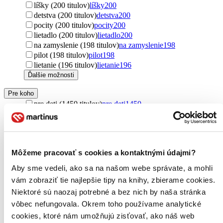
líšky (200 titulov)
líšky
200
detstva (200 titulov)
detstva
200
pocity (200 titulov)
pocity
200
lietadlo (200 titulov)
lietadlo
200
na zamyslenie (198 titulov)
na zamyslenie
198
pilot (198 titulov)
pilot
198
lietanie (196 titulov)
lietanie
196
Ďalšie možnosti
Pre koho
pre deti (1450 titulov)
pre deti
1450
pre deti a mládež (482 titulov)
pre deti a mládež
482
pre chlapcov (386 titulov)
pre chlapcov
386
pre dievčatá (308 titulov)
pre dievčatá
308
pre predškolákov (271 titulov)
pre predškolákov
271
Môžeme pracovať s cookies a kontaktnými údajmi?
pre najmenších (271 titulov)
pre najmenších
271
pre dospelých (245 titulov)
pre dospelých
245
Aby sme vedeli, ako sa na našom webe správate, a mohli
pre mužov (228 titulov)
pre mužov
228
vám zobraziť tie najlepšie tipy na knihy, zbierame cookies.
pre ženy (206 titulov)
pre ženy
206
Niektoré sú naozaj potrebné a bez nich by naša stránka
young adult (201 titulov)
young adult
201
new adult (199 titulov)
new adult
199
vôbec nefungovala. Okrem toho používame analytické
pre začínajúcich čitateľov (178 titulov)
pre začínajúcich
cookies, ktoré nám umožňujú zisťovať, ako náš web
čitateľov
178