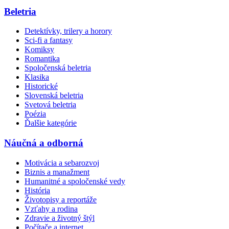
Beletria
Detektívky, trilery a horory
Sci-fi a fantasy
Komiksy
Romantika
Spoločenská beletria
Klasika
Historické
Slovenská beletria
Svetová beletria
Poézia
Ďalšie kategórie
Náučná a odborná
Motivácia a sebarozvoj
Biznis a manažment
Humanitné a spoločenské vedy
História
Životopisy a reportáže
Vzťahy a rodina
Zdravie a životný štýl
Počítače a internet