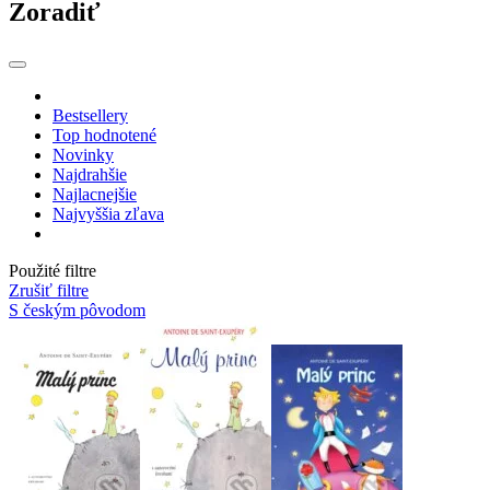
Zoradiť
Bestsellery
Top hodnotené
Novinky
Najdrahšie
Najlacnejšie
Najvyššia zľava
Použité filtre
Zrušiť filtre
S českým pôvodom