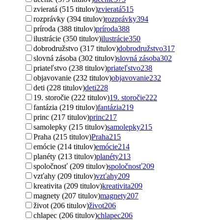
zvieratá (515 titulov)
zvieratá
515
rozprávky (394 titulov)
rozprávky
394
príroda (388 titulov)
príroda
388
ilustrácie (350 titulov)
ilustrácie
350
dobrodružstvo (317 titulov)
dobrodružstvo
317
slovná zásoba (302 titulov)
slovná zásoba
302
priateľstvo (238 titulov)
priateľstvo
238
objavovanie (232 titulov)
objavovanie
232
deti (228 titulov)
deti
228
19. storočie (222 titulov)
19. storočie
222
fantázia (219 titulov)
fantázia
219
princ (217 titulov)
princ
217
samolepky (215 titulov)
samolepky
215
Praha (215 titulov)
Praha
215
emócie (214 titulov)
emócie
214
planéty (213 titulov)
planéty
213
spoločnosť (209 titulov)
spoločnosť
209
vzťahy (209 titulov)
vzťahy
209
kreativita (209 titulov)
kreativita
209
magnety (207 titulov)
magnety
207
život (206 titulov)
život
206
chlapec (206 titulov)
chlapec
206