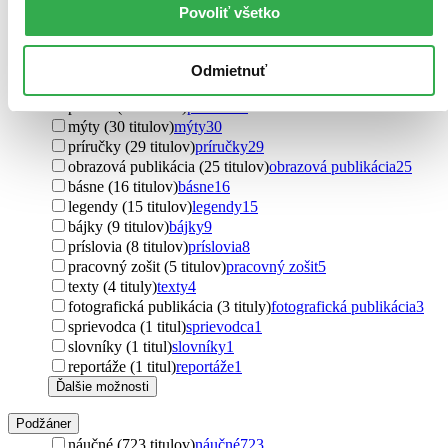
romány (257 titulov)
romány
257
Povoliť všetko
encyklopédie (225 titulov)
encyklopédie
225
učebnice (161 titulov)
učebnice
161
poviedky (150 titulov)
poviedky
150
Odmietnuť
pracovné listy (87 titulov)
pracovné listy
87
povesti (55 titulov)
povesti
55
mýty (30 titulov)
mýty
30
príručky (29 titulov)
príručky
29
obrazová publikácia (25 titulov)
obrazová publikácia
25
básne (16 titulov)
básne
16
legendy (15 titulov)
legendy
15
bájky (9 titulov)
bájky
9
príslovia (8 titulov)
príslovia
8
pracovný zošit (5 titulov)
pracovný zošit
5
texty (4 tituly)
texty
4
fotografická publikácia (3 tituly)
fotografická publikácia
3
sprievodca (1 titul)
sprievodca
1
slovníky (1 titul)
slovníky
1
reportáže (1 titul)
reportáže
1
Ďalšie možnosti
Podžáner
náučné (723 titulov)
náučné
723