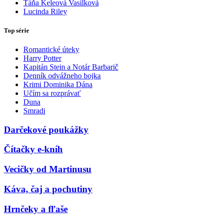
Táňa Keleová Vasilková
Lucinda Riley
Top série
Romantické úteky
Harry Potter
Kapitán Stein a Notár Barbarič
Denník odvážneho bojka
Krimi Dominika Dána
Učím sa rozprávať
Duna
Smradi
Darčekové poukážky
Čítačky e-kníh
Vecičky od Martinusu
Káva, čaj a pochutiny
Hrnčeky a fľaše