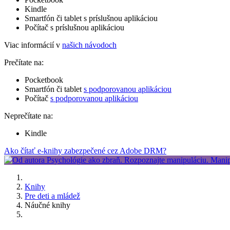
Kindle
Smartfón či tablet s príslušnou aplikáciou
Počítač s príslušnou aplikáciou
Viac informácií v
našich návodoch
Prečítate na:
Pocketbook
Smartfón či tablet
s podporovanou aplikáciou
Počítač
s podporovanou aplikáciou
Neprečítate na:
Kindle
Ako čítať e-knihy zabezpečené cez Adobe DRM?
Knihy
Pre deti a mládež
Náučné knihy