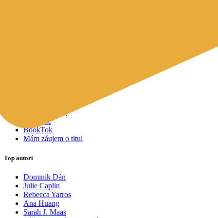
Mapy a cestovanie
Cudzojazyčná literatúra
Knihomoľský pomocník
Spýtajte sa Sherlocka, čo čítať
Odporúčame pre vás
Knižné tipy ušité na mieru vám
Všetky knihy
Knihy roka 2025
Bestsellery
Novinky
Pripravované
Akcie a zľavy
Kolekcie
BookTok
Mám záujem o titul
Top autori
Dominik Dán
Julie Caplin
Rebecca Yarros
Ana Huang
Sarah J. Maas