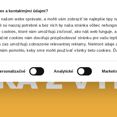
es a kontaktnými údajmi?
našom webe správate, a mohli vám zobraziť tie najlepšie tipy n
é sú naozaj potrebné a bez nich by naša stránka vôbec nefung
 cookies, ktoré nám umožňujú zisťovať, ako náš web funguje, a 
ačné cookies nám dovoľujú prispôsobovať stránku pre vašu lepši
zas umožňujú zobrazenie relevantnej reklamy. Niektoré údaje z
y nám pomohlo, keby sme mohli používať všetky tieto cookies. 
ersonalizačné
Analytické
Marketi