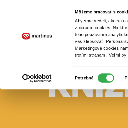
Doručenie
Kníhkupectvá
Knihovrátok
Poukážky
Knižný blog
Kontakt
Môžeme pracovať s cooki
Aby sme vedeli, ako sa na 
zbierame cookies. Niektor
E-knihy
Audioknihy
Hry
Filmy
Knihy
Doplnky
toho používame analytické
vás zlepšovať. Personaliz
Vyhľadávanie
Marketingové cookies nám 
tretími stranami. Veľmi b
Prihlásiť
Vyhľadávanie
Výber
Knihy
Potrebné
P
súhlasu
E-knihy
Audioknihy
Hry
Filmy
Doplnky
Beletria