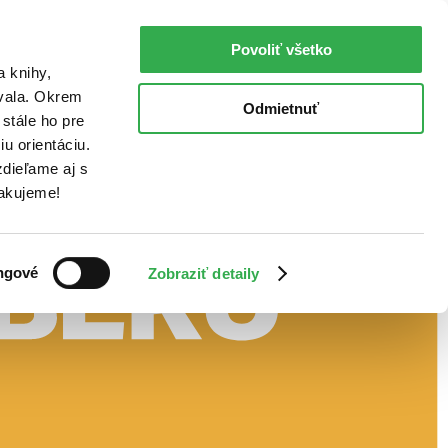
Povoliť všetko
a knihy,
ovala. Okrem
Odmietnuť
stále ho pre
u orientáciu.
dieľame aj s
Ďakujeme!
ngové
Zobraziť detaily