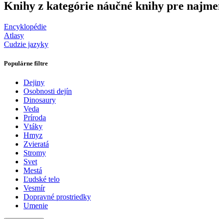
Knihy z kategórie náučné knihy pre najme
Encyklopédie
Atlasy
Cudzie jazyky
Populárne filtre
Dejiny
Osobnosti dejín
Dinosaury
Veda
Príroda
Vtáky
Hmyz
Zvieratá
Stromy
Svet
Mestá
Ľudské telo
Vesmír
Dopravné prostriedky
Umenie