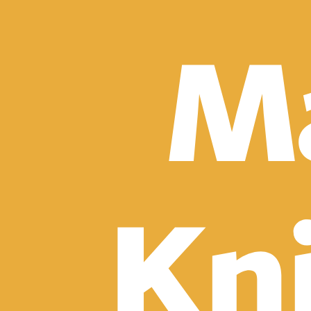
Detektívky, trilery a horory
Sci-fi a fantasy
Komiksy
Romantika
Spoločenská beletria
Klasika
Historické
Slovenská beletria
Svetová beletria
Poézia
Ďalšie kategórie
Náučná a odborná
Motivácia a sebarozvoj
Biznis a manažment
Humanitné a spoločenské vedy
História
Životopisy a reportáže
Vzťahy a rodina
Zdravie a životný štýl
Počítače a internet
Hobby
Umenie a dizajn