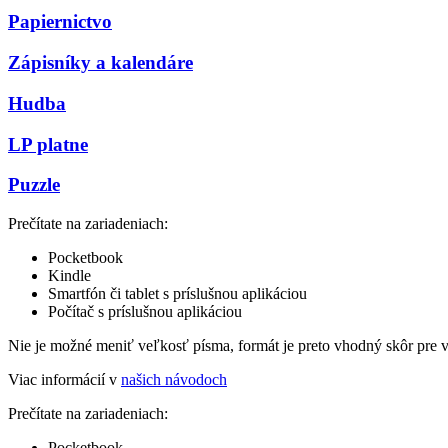
Papiernictvo
Zápisníky a kalendáre
Hudba
LP platne
Puzzle
Prečítate na zariadeniach:
Pocketbook
Kindle
Smartfón či tablet s príslušnou aplikáciou
Počítač s príslušnou aplikáciou
Nie je možné meniť veľkosť písma, formát je preto vhodný skôr pre 
Viac informácií v
našich návodoch
Prečítate na zariadeniach:
Pocketbook