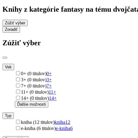
Knihy z kategórie fantasy na tému dvojčat
Zúžiť výber
Zoradiť
Zúžiť výber
Vek
0+ (0 titulov)
0+
3+ (0 titulov)
3+
7+ (0 titulov)
7+
11+ (0 titulov)
11+
14+ (0 titulov)
14+
Ďalšie možnosti
Typ
kniha (12 titulov)
kniha
12
e-kniha (6 titulov)
e-kniha
6