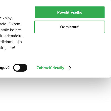
Povoliť všetko
a knihy,
ovala. Okrem
Odmietnuť
stále ho pre
u orientáciu.
dieľame aj s
Ďakujeme!
ngové
Zobraziť detaily