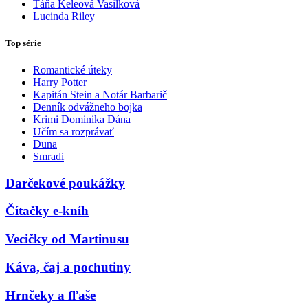
Táňa Keleová Vasilková
Lucinda Riley
Top série
Romantické úteky
Harry Potter
Kapitán Stein a Notár Barbarič
Denník odvážneho bojka
Krimi Dominika Dána
Učím sa rozprávať
Duna
Smradi
Darčekové poukážky
Čítačky e-kníh
Vecičky od Martinusu
Káva, čaj a pochutiny
Hrnčeky a fľaše