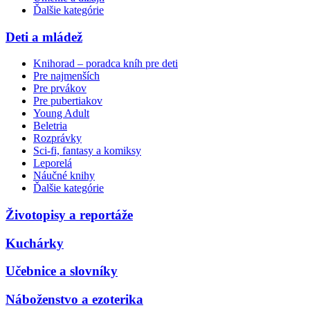
Ďalšie kategórie
Deti a mládež
Knihorad – poradca kníh pre deti
Pre najmenších
Pre prvákov
Pre pubertiakov
Young Adult
Beletria
Rozprávky
Sci-fi, fantasy a komiksy
Leporelá
Náučné knihy
Ďalšie kategórie
Životopisy a reportáže
Kuchárky
Učebnice a slovníky
Náboženstvo a ezoterika