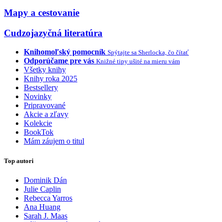
Mapy a cestovanie
Cudzojazyčná literatúra
Knihomoľský pomocník
Spýtajte sa Sherlocka, čo čítať
Odporúčame pre vás
Knižné tipy ušité na mieru vám
Všetky knihy
Knihy roka 2025
Bestsellery
Novinky
Pripravované
Akcie a zľavy
Kolekcie
BookTok
Mám záujem o titul
Top autori
Dominik Dán
Julie Caplin
Rebecca Yarros
Ana Huang
Sarah J. Maas