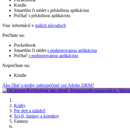
Kindle
Smartfón či tablet s príslušnou aplikáciou
Počítač s príslušnou aplikáciou
Viac informácií v
našich návodoch
Prečítate na:
Pocketbook
Smartfón či tablet
s podporovanou aplikáciou
Počítač
s podporovanou aplikáciou
Neprečítate na:
Kindle
Ako čítať e-knihy zabezpečené cez Adobe DRM?
Knihy
Pre deti a mládež
Sci-fi, fantasy a komiksy
Fantasy