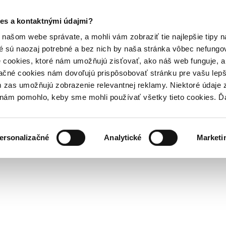
es a kontaktnými údajmi?
našom webe správate, a mohli vám zobraziť tie najlepšie tipy n
é sú naozaj potrebné a bez nich by naša stránka vôbec nefung
 cookies, ktoré nám umožňujú zisťovať, ako náš web funguje, a 
ačné cookies nám dovoľujú prispôsobovať stránku pre vašu lepši
zas umožňujú zobrazenie relevantnej reklamy. Niektoré údaje z
y nám pomohlo, keby sme mohli používať všetky tieto cookies. 
ersonalizačné
Analytické
Marketi