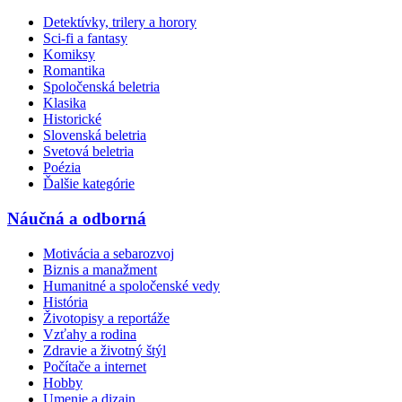
Detektívky, trilery a horory
Sci-fi a fantasy
Komiksy
Romantika
Spoločenská beletria
Klasika
Historické
Slovenská beletria
Svetová beletria
Poézia
Ďalšie kategórie
Náučná a odborná
Motivácia a sebarozvoj
Biznis a manažment
Humanitné a spoločenské vedy
História
Životopisy a reportáže
Vzťahy a rodina
Zdravie a životný štýl
Počítače a internet
Hobby
Umenie a dizajn