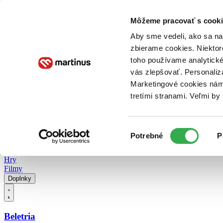
Doručenie
Kníhkupectvá
Knihovrátok
Poukážky
Knižný blog
Kontakt
Môžeme pracovať s cooki
Aby sme vedeli, ako sa na 
zbierame cookies. Niektor
E-knihy
Audioknihy
Hry
Filmy
Knihy
Doplnky
toho používame analytické
vás zlepšovať. Personaliz
Vyhľadávanie
Marketingové cookies nám 
tretími stranami. Veľmi b
Prihlásiť
Vyhľadávanie
Výber
Knihy
Potrebné
P
súhlasu
E-knihy
Audioknihy
Hry
Filmy
Doplnky
Beletria