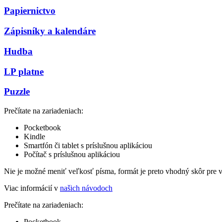
Papiernictvo
Zápisníky a kalendáre
Hudba
LP platne
Puzzle
Prečítate na zariadeniach:
Pocketbook
Kindle
Smartfón či tablet s príslušnou aplikáciou
Počítač s príslušnou aplikáciou
Nie je možné meniť veľkosť písma, formát je preto vhodný skôr pre 
Viac informácií v
našich návodoch
Prečítate na zariadeniach:
Pocketbook