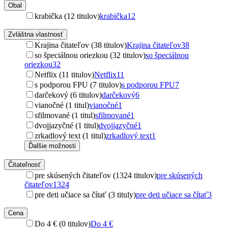
Obal
krabička (12 titulov)
krabička
12
Zvláštna vlastnosť
Krajina čitateľov (38 titulov)
Krajina čitateľov
38
so špeciálnou oriezkou (32 titulov)
so špeciálnou
oriezkou
32
Netflix (11 titulov)
Netflix
11
s podporou FPU (7 titulov)
s podporou FPU
7
darčekový (6 titulov)
darčekový
6
vianočné (1 titul)
vianočné
1
sfilmované (1 titul)
sfilmované
1
dvojjazyčné (1 titul)
dvojjazyčné
1
zrkadlový text (1 titul)
zrkadlový text
1
Ďalšie možnosti
Čitateľnosť
pre skúsených čitateľov (1324 titulov)
pre skúsených
čitateľov
1324
pre deti učiace sa čítať (3 tituly)
pre deti učiace sa čítať
3
Cena
Do 4 € (0 titulov)
Do 4 €