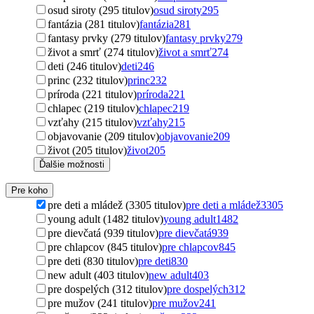
osud siroty (295 titulov)
osud siroty
295
fantázia (281 titulov)
fantázia
281
fantasy prvky (279 titulov)
fantasy prvky
279
život a smrť (274 titulov)
život a smrť
274
deti (246 titulov)
deti
246
princ (232 titulov)
princ
232
príroda (221 titulov)
príroda
221
chlapec (219 titulov)
chlapec
219
vzťahy (215 titulov)
vzťahy
215
objavovanie (209 titulov)
objavovanie
209
život (205 titulov)
život
205
Ďalšie možnosti
Pre koho
pre deti a mládež (3305 titulov)
pre deti a mládež
3305
young adult (1482 titulov)
young adult
1482
pre dievčatá (939 titulov)
pre dievčatá
939
pre chlapcov (845 titulov)
pre chlapcov
845
pre deti (830 titulov)
pre deti
830
new adult (403 titulov)
new adult
403
pre dospelých (312 titulov)
pre dospelých
312
pre mužov (241 titulov)
pre mužov
241