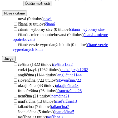
Ďalšie možnosti
Nové / čítané
nová (0 titulov)
nová
čítaná (0 titulov)
čítaná
čítaná - výborný stav (0 titulov)
čítaná - výborný stav
čítaná - mierne opotrebovaná (0 titulov)
čítaná - mierne
opotrebovaná
čítané verzie vypredaných kníh (0 titulov)
čítané verzie
vypredaných kníh
Jazyk
čeština (1322 titulov)
čeština
1322
cudzí jazyk (1262 titulov)
cudzí jazyk
1262
angličtina (1144 titulov)
angličtina
1144
slovenčina (722 titulov)
slovenčina
722
ukrajinčina (43 titulov)
ukrajinčina
43
francúzština (26 titulov)
francúzština
26
nemčina (21 titulov)
nemčina
21
maďarčina (13 titulov)
maďarčina
13
taliančina (7 titulov)
taliančina
7
španielčina (5 titulov)
španielčina
5
poľština (3 tituly)
poľština
3