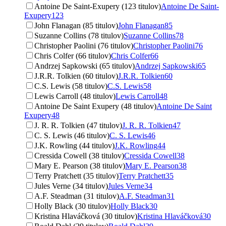
Antoine De Saint-Exupery (123 titulov)
Antoine De Saint-
Exupery
123
John Flanagan (85 titulov)
John Flanagan
85
Suzanne Collins (78 titulov)
Suzanne Collins
78
Christopher Paolini (76 titulov)
Christopher Paolini
76
Chris Colfer (66 titulov)
Chris Colfer
66
Andrzej Sapkowski (65 titulov)
Andrzej Sapkowski
65
J.R.R. Tolkien (60 titulov)
J.R.R. Tolkien
60
C.S. Lewis (58 titulov)
C.S. Lewis
58
Lewis Carroll (48 titulov)
Lewis Carroll
48
Antoine De Saint Exupery (48 titulov)
Antoine De Saint
Exupery
48
J. R. R. Tolkien (47 titulov)
J. R. R. Tolkien
47
C. S. Lewis (46 titulov)
C. S. Lewis
46
J.K. Rowling (44 titulov)
J.K. Rowling
44
Cressida Cowell (38 titulov)
Cressida Cowell
38
Mary E. Pearson (38 titulov)
Mary E. Pearson
38
Terry Pratchett (35 titulov)
Terry Pratchett
35
Jules Verne (34 titulov)
Jules Verne
34
A.F. Steadman (31 titulov)
A.F. Steadman
31
Holly Black (30 titulov)
Holly Black
30
Kristina Hlaváčková (30 titulov)
Kristina Hlaváčková
30