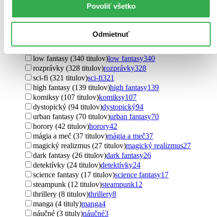
obrazová publikácia (5 titulov)
obrazová publikácia
5
Povoliť všetko
príručky (1 titul)
príručky
1
Ďalšie možnosti
Odmietnuť
Podžáner
fantasy (2445 titulov)
fantasy
2445
low fantasy (340 titulov)
low fantasy
340
rozprávky (328 titulov)
rozprávky
328
sci-fi (321 titulov)
sci-fi
321
high fantasy (139 titulov)
high fantasy
139
komiksy (107 titulov)
komiksy
107
dystopický (94 titulov)
dystopický
94
urban fantasy (70 titulov)
urban fantasy
70
horory (42 titulov)
horory
42
mágia a meč (37 titulov)
mágia a meč
37
magický realizmus (27 titulov)
magický realizmus
27
dark fantasy (26 titulov)
dark fantasy
26
detektívky (24 titulov)
detektívky
24
science fantasy (17 titulov)
science fantasy
17
steampunk (12 titulov)
steampunk
12
thrillery (8 titulov)
thrillery
8
manga (4 tituly)
manga
4
náučné (3 tituly)
náučné
3