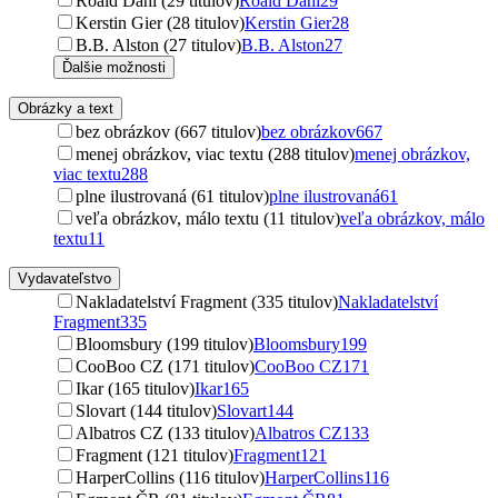
Roald Dahl (29 titulov)
Roald Dahl
29
Kerstin Gier (28 titulov)
Kerstin Gier
28
B.B. Alston (27 titulov)
B.B. Alston
27
Ďalšie možnosti
Obrázky a text
bez obrázkov (667 titulov)
bez obrázkov
667
menej obrázkov, viac textu (288 titulov)
menej obrázkov,
viac textu
288
plne ilustrovaná (61 titulov)
plne ilustrovaná
61
veľa obrázkov, málo textu (11 titulov)
veľa obrázkov, málo
textu
11
Vydavateľstvo
Nakladatelství Fragment (335 titulov)
Nakladatelství
Fragment
335
Bloomsbury (199 titulov)
Bloomsbury
199
CooBoo CZ (171 titulov)
CooBoo CZ
171
Ikar (165 titulov)
Ikar
165
Slovart (144 titulov)
Slovart
144
Albatros CZ (133 titulov)
Albatros CZ
133
Fragment (121 titulov)
Fragment
121
HarperCollins (116 titulov)
HarperCollins
116