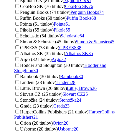
Egmont ČR (81 titulov)
Egmont ČR
81
CooBoo SK (76 titulov)
CooBoo SK
76
Penguin Books (74 titulov)
Penguin Books
74
Puffin Books (68 titulov)
Puffin Books
68
Pointa (61 titulov)
Pointa
61
Pikola (55 titulov)
Pikola
55
Scholastic (54 titulov)
Scholastic
54
Simon & Schuster (45 titulov)
Simon & Schuster
45
CPRESS (38 titulov)
CPRESS
38
Albatros SK (35 titulov)
Albatros SK
35
Argo (32 titulov)
Argo
32
Hodder and Stoughton (30 titulov)
Hodder and
Stoughton
30
Bambook (30 titulov)
Bambook
30
Lindeni (28 titulov)
Lindeni
28
Little, Brown (26 titulov)
Little, Brown
26
Slovart CZ (25 titulov)
Slovart CZ
25
Stonožka (24 titulov)
Stonožka
24
Grada (23 titulov)
Grada
23
HarperCollins Publishers (21 titulov)
HarperCollins
Publishers
21
Orion (20 titulov)
Orion
20
Usborne (20 titulov)
Usborne
20