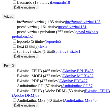
Leonardo (18 titulov)
Leonardo
18
Ďalšie možnosti
Väzba
brožovaná väzba (1185 titulov)
brožovaná väzba
1185
pevná väzba (1161 titulov)
pevná väzba
1161
pevná väzba s prebalom (252 titulov)
pevná väzba s
prebalom
252
leporelo (5 titulov)
leporelo
5
flexi (3 tituly)
flexi
3
špirálová väzba (1 titul)
špirálová väzba
1
Ďalšie možnosti
Formát
E-kniha: EPUB (485 titulov)
E-kniha: EPUB
485
E-kniha: MOBI (432 titulov)
E-kniha: MOBI
432
E-kniha: PDF (427 titulov)
E-kniha: PDF
427
Audiokniha: CD (57 titulov)
Audiokniha: CD
57
E-kniha: EPUB (Adobe DRM) (53 titulov)
E-kniha: EPUB
(Adobe DRM)
53
Audiokniha: MP3 (40 titulov)
Audiokniha: MP3
40
Ďalšie možnosti