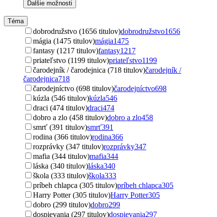
Ďalšie možnosti
Téma
dobrodružstvo (1656 titulov)
dobrodružstvo
1656
mágia (1475 titulov)
mágia
1475
fantasy (1217 titulov)
fantasy
1217
priateľstvo (1199 titulov)
priateľstvo
1199
čarodejník / čarodejnica (718 titulov)
čarodejník /
čarodejnica
718
čarodejníctvo (698 titulov)
čarodejníctvo
698
kúzla (546 titulov)
kúzla
546
draci (474 titulov)
draci
474
dobro a zlo (458 titulov)
dobro a zlo
458
smrť (391 titulov)
smrť
391
rodina (366 titulov)
rodina
366
rozprávky (347 titulov)
rozprávky
347
mafia (344 titulov)
mafia
344
láska (340 titulov)
láska
340
škola (333 titulov)
škola
333
príbeh chlapca (305 titulov)
príbeh chlapca
305
Harry Potter (305 titulov)
Harry Potter
305
dobro (299 titulov)
dobro
299
dospievania (297 titulov)
dospievania
297