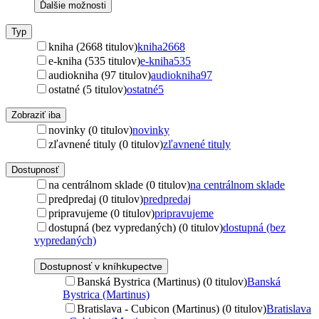
Ďalšie možnosti
Typ
kniha (2668 titulov)
kniha
2668
e-kniha (535 titulov)
e-kniha
535
audiokniha (97 titulov)
audiokniha
97
ostatné (5 titulov)
ostatné
5
Zobraziť iba
novinky (0 titulov)
novinky
zľavnené tituly (0 titulov)
zľavnené tituly
Dostupnosť
na centrálnom sklade (0 titulov)
na centrálnom sklade
predpredaj (0 titulov)
predpredaj
pripravujeme (0 titulov)
pripravujeme
dostupná (bez vypredaných) (0 titulov)
dostupná (bez
vypredaných)
Dostupnosť v kníhkupectve
Banská Bystrica (Martinus) (0 titulov)
Banská
Bystrica (Martinus)
Bratislava - Cubicon (Martinus) (0 titulov)
Bratislava