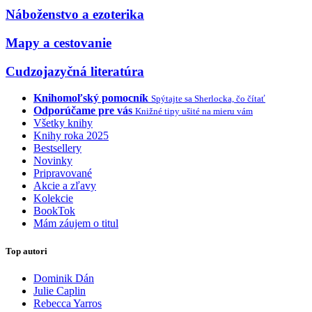
Náboženstvo a ezoterika
Mapy a cestovanie
Cudzojazyčná literatúra
Knihomoľský pomocník
Spýtajte sa Sherlocka, čo čítať
Odporúčame pre vás
Knižné tipy ušité na mieru vám
Všetky knihy
Knihy roka 2025
Bestsellery
Novinky
Pripravované
Akcie a zľavy
Kolekcie
BookTok
Mám záujem o titul
Top autori
Dominik Dán
Julie Caplin
Rebecca Yarros