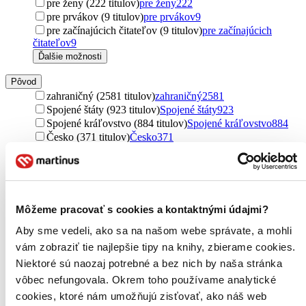
pre ženy (222 titulov)
pre ženy
222
pre prvákov (9 titulov)
pre prvákov
9
pre začínajúcich čitateľov (9 titulov)
pre začínajúcich
čitateľov
9
Ďalšie možnosti
Pôvod
zahraničný (2581 titulov)
zahraničný
2581
Spojené štáty (923 titulov)
Spojené štáty
923
Spojené kráľovstvo (884 titulov)
Spojené kráľovstvo
884
Česko (371 titulov)
Česko
371
Francúzsko (261 titulov)
Francúzsko
261
Nemecko (141 titulov)
Nemecko
141
Austrália (139 titulov)
Austrália
139
Írsko (103 titulov)
Írsko
103
Poľsko (65 titulov)
Poľsko
65
Môžeme pracovať s cookies a kontaktnými údajmi?
Slovensko (41 titulov)
Slovensko
41
Aby sme vedeli, ako sa na našom webe správate, a mohli
Kanada (40 titulov)
Kanada
40
severský (29 titulov)
severský
29
vám zobraziť tie najlepšie tipy na knihy, zbierame cookies.
Ukrajina (24 titulov)
Ukrajina
24
Niektoré sú naozaj potrebné a bez nich by naša stránka
Japonsko (21 titulov)
Japonsko
21
vôbec nefungovala. Okrem toho používame analytické
Nórsko (16 titulov)
Nórsko
16
cookies, ktoré nám umožňujú zisťovať, ako náš web
Južná Kórea (15 titulov)
Južná Kórea
15