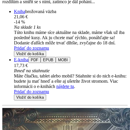
rozdílům a smířit se s nimi, zatímco je dál pohání...
Kniha
brožovaná väzba
21,06 €
-14 %
Na sklade 1 ks
Túto knihu máme síce aktuálne na sklade, máme však už iba
posledné kusy. Ak ju chcete mať rýchlo, ponáhľajte sa!
Dodanie ďalších môže trvať dlhšie, zvyčajne do 18 dní.
Pridať do zoznamu
Vložiť do košíka
E-kniha
PDF
EPUB
MOBI
17,73 €
Ihneď na stiahnutie
Máte čítačku, tablet alebo mobil? Stiahnite si do nich e-knihu:
budete ju mať hneď a ešte aj ušetríte život stromom. Viac
informácii o e-knihách
nájdete tu
.
Pridať do zoznamu
Vložiť do košíka