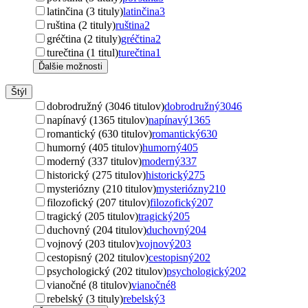
latinčina (3 tituly)
latinčina
3
ruština (2 tituly)
ruština
2
gréčtina (2 tituly)
gréčtina
2
turečtina (1 titul)
turečtina
1
Ďalšie možnosti
Štýl
dobrodružný (3046 titulov)
dobrodružný
3046
napínavý (1365 titulov)
napínavý
1365
romantický (630 titulov)
romantický
630
humorný (405 titulov)
humorný
405
moderný (337 titulov)
moderný
337
historický (275 titulov)
historický
275
mysteriózny (210 titulov)
mysteriózny
210
filozofický (207 titulov)
filozofický
207
tragický (205 titulov)
tragický
205
duchovný (204 titulov)
duchovný
204
vojnový (203 titulov)
vojnový
203
cestopisný (202 titulov)
cestopisný
202
psychologický (202 titulov)
psychologický
202
vianočné (8 titulov)
vianočné
8
rebelský (3 tituly)
rebelský
3