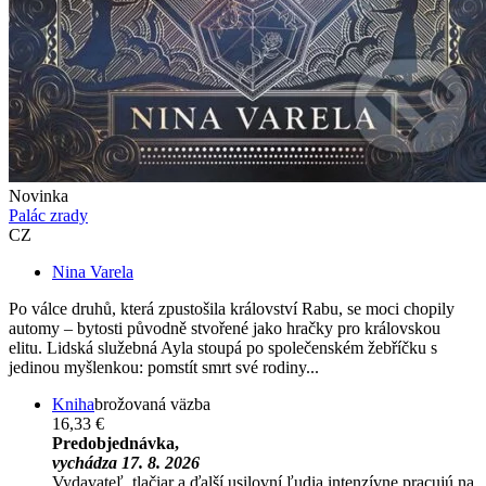
Novinka
Palác zrady
CZ
Nina Varela
Po válce druhů, která zpustošila království Rabu, se moci chopily
automy – bytosti původně stvořené jako hračky pro královskou
elitu. Lidská služebná Ayla stoupá po společenském žebříčku s
jedinou myšlenkou: pomstít smrt své rodiny...
Kniha
brožovaná väzba
16,33 €
Predobjednávka,
vychádza 17. 8. 2026
Vydavateľ, tlačiar a ďalší usilovní ľudia intenzívne pracujú na