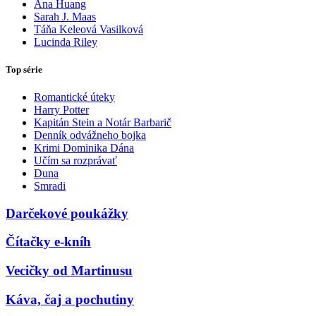
Ana Huang
Sarah J. Maas
Táňa Keleová Vasilková
Lucinda Riley
Top série
Romantické úteky
Harry Potter
Kapitán Stein a Notár Barbarič
Denník odvážneho bojka
Krimi Dominika Dána
Učím sa rozprávať
Duna
Smradi
Darčekové poukážky
Čítačky e-kníh
Vecičky od Martinusu
Káva, čaj a pochutiny