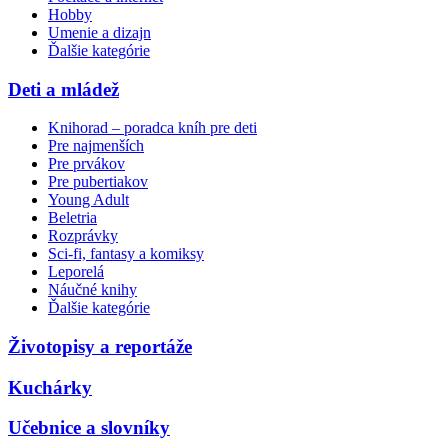
Hobby
Umenie a dizajn
Ďalšie kategórie
Deti a mládež
Knihorad – poradca kníh pre deti
Pre najmenších
Pre prvákov
Pre pubertiakov
Young Adult
Beletria
Rozprávky
Sci-fi, fantasy a komiksy
Leporelá
Náučné knihy
Ďalšie kategórie
Životopisy a reportáže
Kuchárky
Učebnice a slovníky