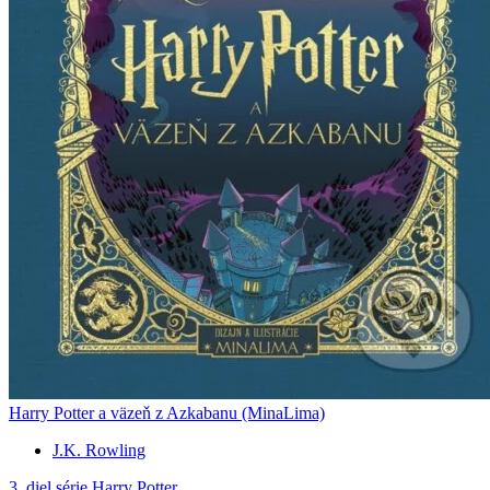
Harry Potter a väzeň z Azkabanu (MinaLima)
J.K. Rowling
3. diel série
Harry Potter