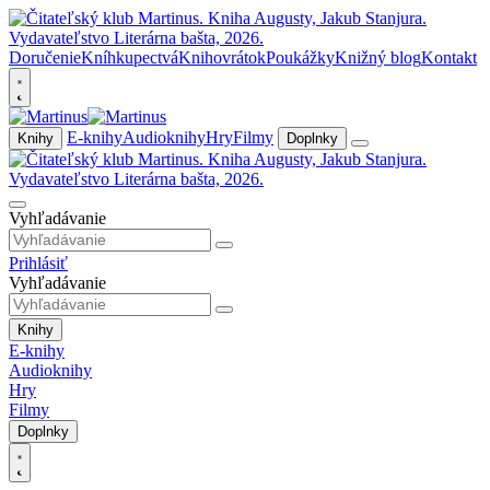
Doručenie
Kníhkupectvá
Knihovrátok
Poukážky
Knižný blog
Kontakt
E-knihy
Audioknihy
Hry
Filmy
Knihy
Doplnky
Vyhľadávanie
Prihlásiť
Vyhľadávanie
Knihy
E-knihy
Audioknihy
Hry
Filmy
Doplnky