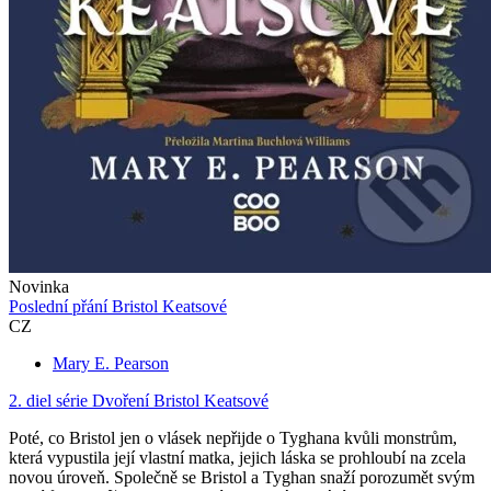
Novinka
Poslední přání Bristol Keatsové
CZ
Mary E. Pearson
2. diel série
Dvoření Bristol Keatsové
Poté, co Bristol jen o vlásek nepřijde o Tyghana kvůli monstrům,
která vypustila její vlastní matka, jejich láska se prohloubí na zcela
novou úroveň. Společně se Bristol a Tyghan snaží porozumět svým