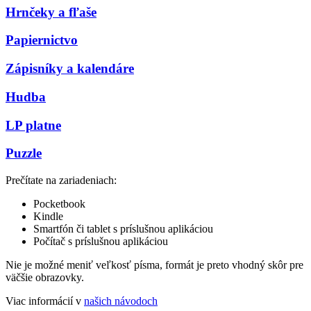
Hrnčeky a fľaše
Papiernictvo
Zápisníky a kalendáre
Hudba
LP platne
Puzzle
Prečítate na zariadeniach:
Pocketbook
Kindle
Smartfón či tablet s príslušnou aplikáciou
Počítač s príslušnou aplikáciou
Nie je možné meniť veľkosť písma, formát je preto vhodný skôr pre
väčšie obrazovky.
Viac informácií v
našich návodoch