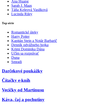
Ana Huang
Sarah J. Maas
Táňa Keleová Vasilková
Lucinda Riley
Top série
Romantické úteky
Harry Potter
Kapitán Stein a Notár Barbarič
Denník odvážneho bojka
Krimi Dominika Dána
Učím sa rozprávať
Duna
Smradi
Darčekové poukážky
Čítačky e-kníh
Vecičky od Martinusu
Káva, čaj a pochutiny