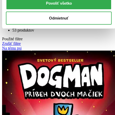
Bestsellery
Povoliť všetko
Top hodnotené
Novinky
Najdrahšie
Odmietnuť
Najlacnejšie
Najvyššia zľava
53 produktov
Použité filtre
Zrušiť filtre
Na tému psi