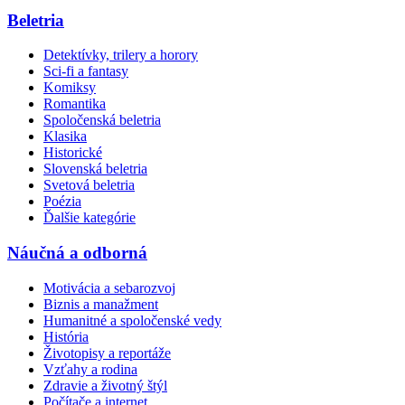
Beletria
Detektívky, trilery a horory
Sci-fi a fantasy
Komiksy
Romantika
Spoločenská beletria
Klasika
Historické
Slovenská beletria
Svetová beletria
Poézia
Ďalšie kategórie
Náučná a odborná
Motivácia a sebarozvoj
Biznis a manažment
Humanitné a spoločenské vedy
História
Životopisy a reportáže
Vzťahy a rodina
Zdravie a životný štýl
Počítače a internet