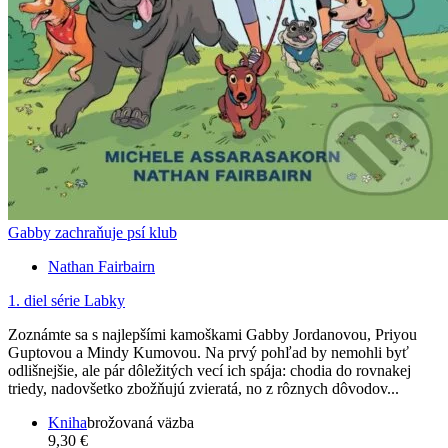
Gabby zachraňuje psí klub
Nathan Fairbairn
1. diel série
Labky
Zoznámte sa s najlepšími kamoškami Gabby Jordanovou, Priyou
Guptovou a Mindy Kumovou. Na prvý pohľad by nemohli byť
odlišnejšie, ale pár dôležitých vecí ich spája: chodia do rovnakej
triedy, nadovšetko zbožňujú zvieratá, no z rôznych dôvodov...
Kniha
brožovaná väzba
9,30 €