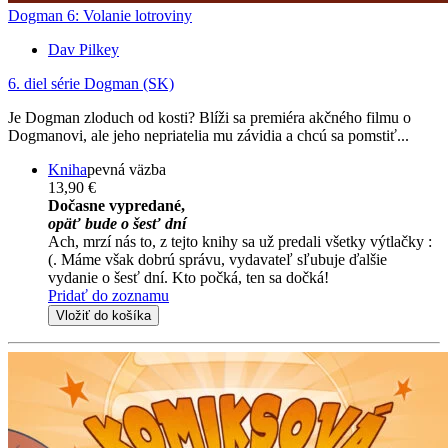
Dogman 6: Volanie lotroviny
Dav Pilkey
6. diel série
Dogman (SK)
Je Dogman zloduch od kosti? Blíži sa premiéra akčného filmu o
Dogmanovi, ale jeho nepriatelia mu závidia a chcú sa pomstiť...
Kniha
pevná väzba
13,90 €
Dočasne vypredané,
opäť bude o šesť dní
Ach, mrzí nás to, z tejto knihy sa už predali všetky výtlačky :
(. Máme však dobrú správu, vydavateľ sľubuje ďalšie
vydanie o šesť dní. Kto počká, ten sa dočká!
Pridať do zoznamu
Vložiť do košíka