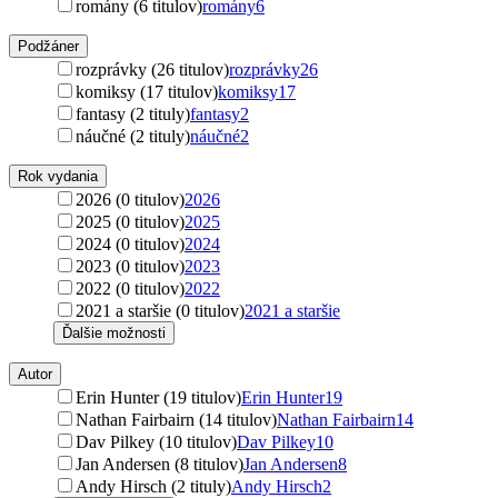
romány (6 titulov)
romány
6
Podžáner
rozprávky (26 titulov)
rozprávky
26
komiksy (17 titulov)
komiksy
17
fantasy (2 tituly)
fantasy
2
náučné (2 tituly)
náučné
2
Rok vydania
2026 (0 titulov)
2026
2025 (0 titulov)
2025
2024 (0 titulov)
2024
2023 (0 titulov)
2023
2022 (0 titulov)
2022
2021 a staršie (0 titulov)
2021 a staršie
Ďalšie možnosti
Autor
Erin Hunter (19 titulov)
Erin Hunter
19
Nathan Fairbairn (14 titulov)
Nathan Fairbairn
14
Dav Pilkey (10 titulov)
Dav Pilkey
10
Jan Andersen (8 titulov)
Jan Andersen
8
Andy Hirsch (2 tituly)
Andy Hirsch
2