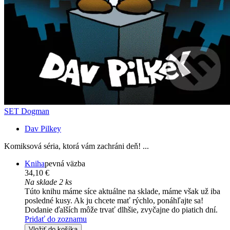
SET Dogman
Dav Pilkey
Komiksová séria, ktorá vám zachráni deň! ...
Kniha
pevná väzba
34,10 €
Na sklade 2 ks
Túto knihu máme síce aktuálne na sklade, máme však už iba
posledné kusy. Ak ju chcete mať rýchlo, ponáhľajte sa!
Dodanie ďalších môže trvať dlhšie, zvyčajne do piatich dní.
Pridať do zoznamu
Vložiť do košíka