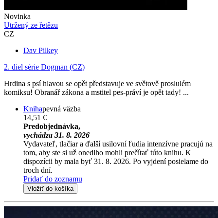
Novinka
Utržený ze řetězu
CZ
Dav Pilkey
2. diel série
Dogman (CZ)
Hrdina s psí hlavou se opět představuje ve světově proslulém
komiksu! Obranář zákona a mstitel pes-práví je opět tady! ...
Kniha
pevná väzba
14,51 €
Predobjednávka,
vychádza 31. 8. 2026
Vydavateľ, tlačiar a ďalší usilovní ľudia intenzívne pracujú na
tom, aby ste si už onedlho mohli prečítať túto knihu. K
dispozícii by mala byť 31. 8. 2026. Po vyjdení posielame do
troch dní.
Pridať do zoznamu
Vložiť do košíka