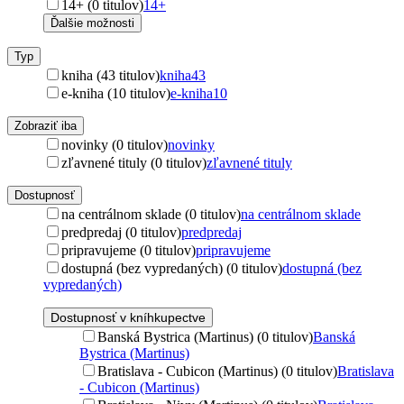
14+ (0 titulov)
14+
Ďalšie možnosti
Typ
kniha (43 titulov)
kniha
43
e-kniha (10 titulov)
e-kniha
10
Zobraziť iba
novinky (0 titulov)
novinky
zľavnené tituly (0 titulov)
zľavnené tituly
Dostupnosť
na centrálnom sklade (0 titulov)
na centrálnom sklade
predpredaj (0 titulov)
predpredaj
pripravujeme (0 titulov)
pripravujeme
dostupná (bez vypredaných) (0 titulov)
dostupná (bez
vypredaných)
Dostupnosť v kníhkupectve
Banská Bystrica (Martinus) (0 titulov)
Banská
Bystrica (Martinus)
Bratislava - Cubicon (Martinus) (0 titulov)
Bratislava
- Cubicon (Martinus)