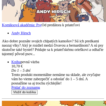
Komiksová akadémia: Psy
Od predátora k priateľovi
Andy Hirsch
Ako dobre poznáte svojich chlpatých kamošov? Sú ich predkami
naozaj vlky? Aký je rozdiel medzi čivavou a bernardínom? A sú psy
skutočne také bystré? Pridajte sa k priateľskému orieškovi a odhaľte
tajomný pôvod psov...
Kniha
pevná väzba
10,70 €
Do 1 – 5 dní
Tento produkt momentálne nemáme na sklade, ale zvyčajne
vám ho vieme zabezpečiť a odoslať do 1 – 5 dní. A
posnažíme sa aj trochu rýchlejšie!
Pridať do zoznamu
Vložiť do košíka