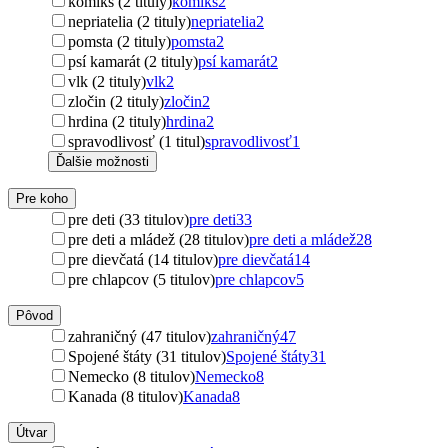
komiks (2 tituly)
komiks
2
nepriatelia (2 tituly)
nepriatelia
2
pomsta (2 tituly)
pomsta
2
psí kamarát (2 tituly)
psí kamarát
2
vlk (2 tituly)
vlk
2
zločin (2 tituly)
zločin
2
hrdina (2 tituly)
hrdina
2
spravodlivosť (1 titul)
spravodlivosť
1
Ďalšie možnosti
Pre koho
pre deti (33 titulov)
pre deti
33
pre deti a mládež (28 titulov)
pre deti a mládež
28
pre dievčatá (14 titulov)
pre dievčatá
14
pre chlapcov (5 titulov)
pre chlapcov
5
Pôvod
zahraničný (47 titulov)
zahraničný
47
Spojené štáty (31 titulov)
Spojené štáty
31
Nemecko (8 titulov)
Nemecko
8
Kanada (8 titulov)
Kanada
8
Útvar