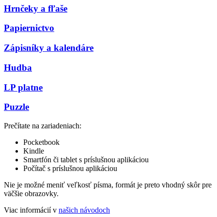
Hrnčeky a fľaše
Papiernictvo
Zápisníky a kalendáre
Hudba
LP platne
Puzzle
Prečítate na zariadeniach:
Pocketbook
Kindle
Smartfón či tablet s príslušnou aplikáciou
Počítač s príslušnou aplikáciou
Nie je možné meniť veľkosť písma, formát je preto vhodný skôr pre
väčšie obrazovky.
Viac informácií v
našich návodoch