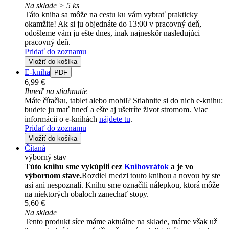
Na sklade > 5 ks
Táto kniha sa môže na cestu ku vám vybrať prakticky
okamžite! Ak si ju objednáte do 13:00 v pracovný deň,
odošleme vám ju ešte dnes, inak najneskôr nasledujúci
pracovný deň.
Pridať do zoznamu
Vložiť do košíka
E-kniha
PDF
6,99 €
Ihneď na stiahnutie
Máte čítačku, tablet alebo mobil? Stiahnite si do nich e-knihu:
budete ju mať hneď a ešte aj ušetríte život stromom. Viac
informácii o e-knihách
nájdete tu
.
Pridať do zoznamu
Vložiť do košíka
Čítaná
výborný stav
Túto knihu sme vykúpili cez
Knihovrátok
a je vo
výbornom stave.
Rozdiel medzi touto knihou a novou by ste
asi ani nespoznali. Knihu sme označili nálepkou, ktorá môže
na niektorých obaloch zanechať stopy.
5,60 €
Na sklade
Tento produkt síce máme aktuálne na sklade, máme však už