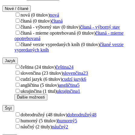
Nové / čítané
nová (0 titulov)
nová
čítaná (0 titulov)
čítaná
čítaná - výborný stav (0 titulov)
čítaná - výborný stav
čítaná - mierne opotrebovaná (0 titulov)
čítaná - mierne
opotrebovaná
čítané verzie vypredaných kníh (0 titulov)
čítané verzie
vypredaných kníh
Jazyk
čeština (24 titulov)
čeština
24
slovenčina (23 titulov)
slovenčina
23
cudzí jazyk (6 titulov)
cudzí jazyk
6
angličtina (5 titulov)
angličtina
5
ukrajinčina (1 titul)
ukrajinčina
1
Ďalšie možnosti
Štýl
dobrodružný (48 titulov)
dobrodružný
48
humorný (5 titulov)
humorný
5
náučný (2 tituly)
náučný
2