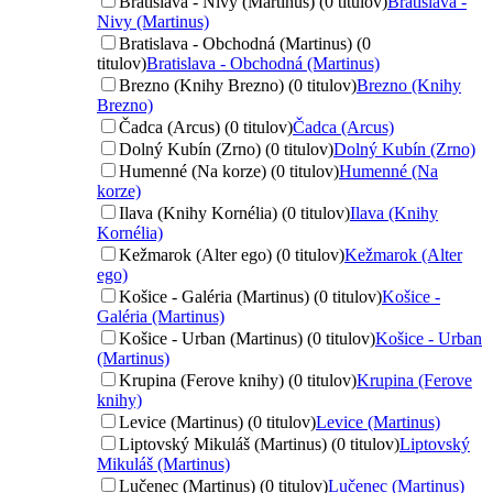
Bratislava - Nivy (Martinus) (0 titulov)
Bratislava -
Nivy (Martinus)
Bratislava - Obchodná (Martinus) (0
titulov)
Bratislava - Obchodná (Martinus)
Brezno (Knihy Brezno) (0 titulov)
Brezno (Knihy
Brezno)
Čadca (Arcus) (0 titulov)
Čadca (Arcus)
Dolný Kubín (Zrno) (0 titulov)
Dolný Kubín (Zrno)
Humenné (Na korze) (0 titulov)
Humenné (Na
korze)
Ilava (Knihy Kornélia) (0 titulov)
Ilava (Knihy
Kornélia)
Kežmarok (Alter ego) (0 titulov)
Kežmarok (Alter
ego)
Košice - Galéria (Martinus) (0 titulov)
Košice -
Galéria (Martinus)
Košice - Urban (Martinus) (0 titulov)
Košice - Urban
(Martinus)
Krupina (Ferove knihy) (0 titulov)
Krupina (Ferove
knihy)
Levice (Martinus) (0 titulov)
Levice (Martinus)
Liptovský Mikuláš (Martinus) (0 titulov)
Liptovský
Mikuláš (Martinus)
Lučenec (Martinus) (0 titulov)
Lučenec (Martinus)