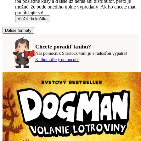
iba posledné kusy a ďalšie už nemá ani distribútor, preto je
možné, že bude onedlho úplne vypredaný. Ak ho chcete mať,
ponáhľajte sa!
Vložiť do košíka
Ďalšie formáty
Chcete poradiť knihu?
Náš pomocník Sherlock vám ju s radosťou vypátra!
Knihomoľský pomocník