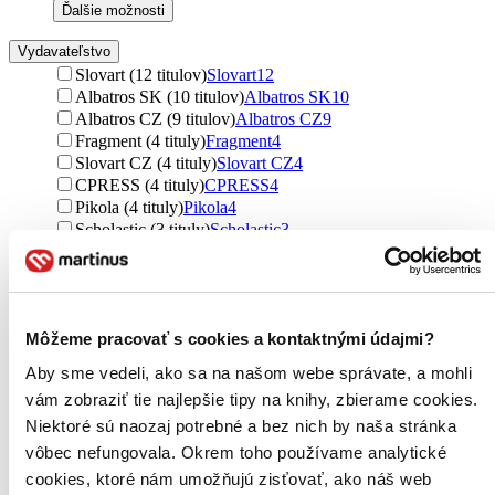
Ďalšie možnosti
Vydavateľstvo
Slovart (12 titulov)
Slovart
12
Albatros SK (10 titulov)
Albatros SK
10
Albatros CZ (9 titulov)
Albatros CZ
9
Fragment (4 tituly)
Fragment
4
Slovart CZ (4 tituly)
Slovart CZ
4
CPRESS (4 tituly)
CPRESS
4
Pikola (4 tituly)
Pikola
4
Scholastic (3 tituly)
Scholastic
3
Razorbill (2 tituly)
Razorbill
2
Vivat (1 titul)
Vivat
1
Ďalšie možnosti
Väzba
Môžeme pracovať s cookies a kontaktnými údajmi?
brožovaná väzba (24 titulov)
brožovaná väzba
24
Aby sme vedeli, ako sa na našom webe správate, a mohli
pevná väzba (16 titulov)
pevná väzba
16
vám zobraziť tie najlepšie tipy na knihy, zbierame cookies.
Formát
Niektoré sú naozaj potrebné a bez nich by naša stránka
E-kniha: PDF (10 titulov)
E-kniha: PDF
10
vôbec nefungovala. Okrem toho používame analytické
E-kniha: EPUB (6 titulov)
E-kniha: EPUB
6
cookies, ktoré nám umožňujú zisťovať, ako náš web
E-kniha: MOBI (6 titulov)
E-kniha: MOBI
6