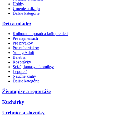
Hobby
Umenie a dizajn
Ďalšie kategórie
Deti a mládež
Knihorad – poradca kníh pre deti
Pre najmenších
Pre prvákov
Pre pubertiakov
Young Adult
Beletria
Rozprávky
Sci-fi, fantasy a komiksy
Leporelá
Náučné knihy
Ďalšie kategórie
Životopisy a reportáže
Kuchárky
Učebnice a slovníky