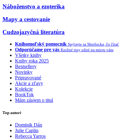
Náboženstvo a ezoterika
Mapy a cestovanie
Cudzojazyčná literatúra
Knihomoľský pomocník
Spýtajte sa Sherlocka, čo čítať
Odporúčame pre vás
Knižné tipy ušité na mieru vám
Všetky knihy
Knihy roka 2025
Bestsellery
Novinky
Pripravované
Akcie a zľavy
Kolekcie
BookTok
Mám záujem o titul
Top autori
Dominik Dán
Julie Caplin
Rebecca Yarros