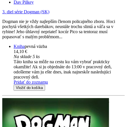
Dav Pilkey
3. diel série
Dogman (SK)
Dogman nie je vždy najlepším členom policajného zboru. Hoci
pochytá všetkých darebákov, neustále trochu slintá a váľa sa v
rybine! Jeho úhlavný nepriateľ kocúr Pico sa tentoraz musí
popasovať s malým problémom...
Kniha
pevná väzba
14,10 €
Na sklade 5 ks
Táto kniha sa môže na cestu ku vám vybrať prakticky
okamžite! Ak si ju objednáte do 13:00 v pracovný deň,
odošleme vám ju ešte dnes, inak najneskôr nasledujúci
pracovný deň.
Pridať do zoznamu
Vložiť do košíka