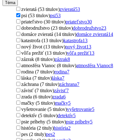
Téma
zvieratá (53 titulov)
zvieratá
53
psi (53 titulov)
psi
53
priateľstvo (30 titulov)
priateľstvo
30
dobrodružstvo (23 titulov)
dobrodružstvo
23
domáce zvieratá (14 titulov)
domáce zvieratá
14
katastrofa (13 titulov)
katastrofa
13
nový život (13 titulov)
nový život
13
vôľa prežiť (13 titulov)
vôľa prežiť
13
zázrak (8 titulov)
zázrak
8
atmosféra Vianoc (8 titulov)
atmosféra Vianoc
8
rodina (7 titulov)
rodina
7
láska (7 titulov)
láska
7
záchrana (7 titulov)
záchrana
7
závisť (7 titulov)
závisť
7
zrada (6 titulov)
zrada
6
mačky (5 titulov)
mačky
5
vyšetrovanie (5 titulov)
vyšetrovanie
5
detektív (5 titulov)
detektív
5
psie príbehy (5 titulov)
psie príbehy
5
história (2 tituly)
história
2
pes (2 tituly)
pes
2