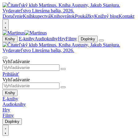
Doručenie
Kníhkupectvá
Knihovrátok
Poukážky
Knižný blog
Kontakt
E-knihy
Audioknihy
Hry
Filmy
Knihy
Doplnky
Vyhľadávanie
Prihlásiť
Vyhľadávanie
Knihy
E-knihy
Audioknihy
Hry
Filmy
Doplnky