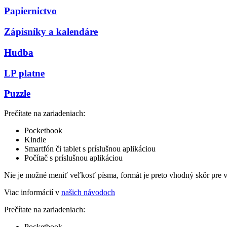
Papiernictvo
Zápisníky a kalendáre
Hudba
LP platne
Puzzle
Prečítate na zariadeniach:
Pocketbook
Kindle
Smartfón či tablet s príslušnou aplikáciou
Počítač s príslušnou aplikáciou
Nie je možné meniť veľkosť písma, formát je preto vhodný skôr pre 
Viac informácií v
našich návodoch
Prečítate na zariadeniach:
Pocketbook