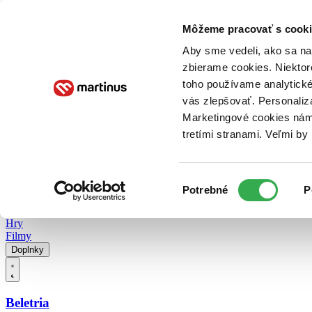
Doručenie
Kníhkupectvá
Knihovrátok
Poukážky
Knižný blog
Kontakt
Môžeme pracovať s cooki
Aby sme vedeli, ako sa na 
zbierame cookies. Niektor
E-knihy
Audioknihy
Hry
Filmy
Knihy
Doplnky
toho používame analytické
vás zlepšovať. Personaliz
Vyhľadávanie
Marketingové cookies nám 
tretími stranami. Veľmi b
Prihlásiť
Vyhľadávanie
Výber
Knihy
Potrebné
P
súhlasu
E-knihy
Audioknihy
Hry
Filmy
Doplnky
Beletria