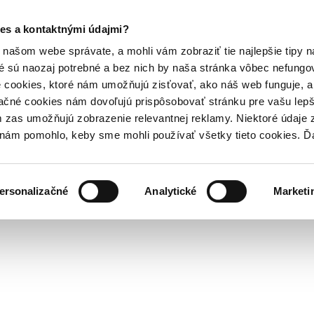
es a kontaktnými údajmi?
našom webe správate, a mohli vám zobraziť tie najlepšie tipy n
é sú naozaj potrebné a bez nich by naša stránka vôbec nefung
 cookies, ktoré nám umožňujú zisťovať, ako náš web funguje, a 
ačné cookies nám dovoľujú prispôsobovať stránku pre vašu lepši
zas umožňujú zobrazenie relevantnej reklamy. Niektoré údaje z
y nám pomohlo, keby sme mohli používať všetky tieto cookies. 
ersonalizačné
Analytické
Marketi