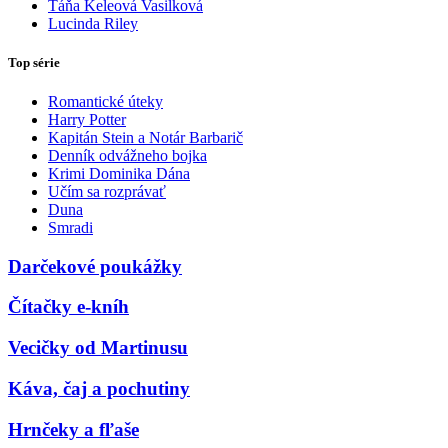
Táňa Keleová Vasilková
Lucinda Riley
Top série
Romantické úteky
Harry Potter
Kapitán Stein a Notár Barbarič
Denník odvážneho bojka
Krimi Dominika Dána
Učím sa rozprávať
Duna
Smradi
Darčekové poukážky
Čítačky e-kníh
Vecičky od Martinusu
Káva, čaj a pochutiny
Hrnčeky a fľaše