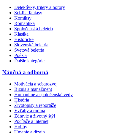
Detektívky, trilery a horory
Sci-fi a fantasy
Komiksy
Romantika
Spoločenská beletria
Klasika
Historické
Slovenská beletria
Svetová beletria
Poézia
Ďalšie kategórie
Náučná a odborná
Motivácia a sebarozvoj
Biznis a manažment
Humanitné a spoločenské vedy
História
Životopisy a reportáže
Vzťahy a rodina
Zdravie a životný štýl
Počítače a internet
Hobby
Umenie a dizajn