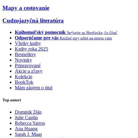
Mapy a cestovanie
Cudzojazyčná literatúra
Knihomoľský pomocník
Spýtajte sa Sherlocka, čo čítať
Odporúčame pre vás
Knižné tipy ušité na mieru vám
Všetky knihy
Knihy roka 2025
Bestsellery
Novinky
Pripravované
Akcie a zľavy
Kolekcie
BookTok
Mám záujem o titul
Top autori
Dominik Dán
Julie Caplin
Rebecca Yarros
Ana Huang
Sarah J. Maas