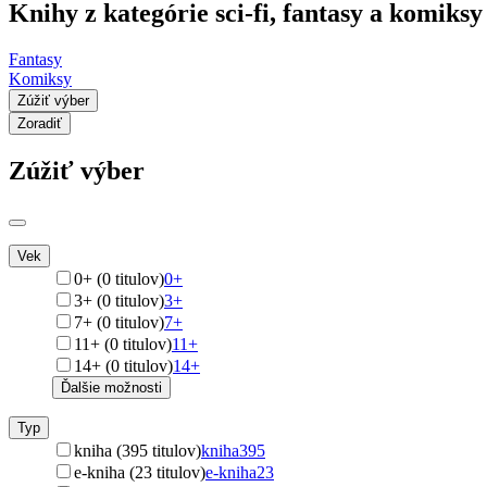
Knihy z kategórie sci-fi, fantasy a komiks
Fantasy
Komiksy
Zúžiť výber
Zoradiť
Zúžiť výber
Vek
0+ (0 titulov)
0+
3+ (0 titulov)
3+
7+ (0 titulov)
7+
11+ (0 titulov)
11+
14+ (0 titulov)
14+
Ďalšie možnosti
Typ
kniha (395 titulov)
kniha
395
e-kniha (23 titulov)
e-kniha
23