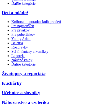
Ďalšie kategórie
Deti a mládež
Knihorad – poradca kníh pre deti
Pre najmenších
Pre prvákov
Pre pubertiakov
Young Adult
Beletria
Rozprávky
Sci-fi, fantasy a komiksy
Leporelá
Náučné knihy
Ďalšie kategórie
Životopisy a reportáže
Kuchárky
Učebnice a slovníky
Náboženstvo a ezoterika