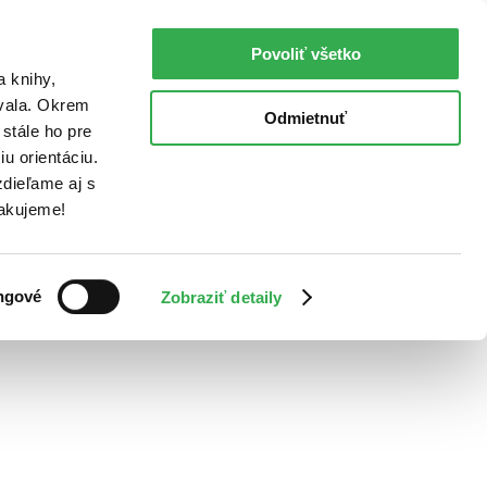
Povoliť všetko
a knihy,
ovala. Okrem
Odmietnuť
stále ho pre
u orientáciu.
dieľame aj s
Ďakujeme!
ngové
Zobraziť detaily