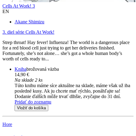
Cells At Work! 3
EN
Akane Shimizu
3. diel série
Cells At Work!
Strep throat! Hay fever! Influenza! The world is a dangerous place
for a red blood cell just trying to get her deliveries finished.
Fortunately, she’s not alone… she’s got a whole human body’s
worth of cells ready to...
Kniha
brožovaná väzba
14,90 €
Na sklade 2 ks
Túto knihu máme síce aktuálne na sklade, máme však už iba
posledné kusy. Ak ju chcete mať rýchlo, ponáhľajte sa!
Dodanie ďalších môže trvať dlhšie, zvyčajne do 31 dní.
Pridať do zoznamu
Vložiť do košíka
Hore