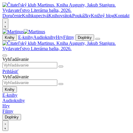
Doručenie
Kníhkupectvá
Knihovrátok
Poukážky
Knižný blog
Kontakt
E-knihy
Audioknihy
Hry
Filmy
Knihy
Doplnky
Vyhľadávanie
Prihlásiť
Vyhľadávanie
Knihy
E-knihy
Audioknihy
Hry
Filmy
Doplnky