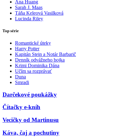
Ana Huang
Sarah J. Maas
Táňa Keleová Vasilková
Lucinda Riley
Top série
Romantické úteky
Harry Potter
Kapitán Stein a Notár Barbarič
Denník odvážneho bojka
Krimi Dominika Dána
Učím sa rozprávať
Duna
Smradi
Darčekové poukážky
Čítačky e-kníh
Vecičky od Martinusu
Káva, čaj a pochutiny