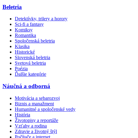
Beletria
Detektívky, trilery a horory
Sci-fi a fantasy
Komiksy
Romantika
Spoločenská beletria
Klasika
Historické
Slovenská beletria
Svetová beletria
Poézia
Ďalšie kategórie
Náučná a odborná
Motivácia a sebarozvoj
Biznis a manažment
Humanitné a spoločenské vedy
História
Životopisy a reportáže
Vzťahy a rodina
Zdravie a životný štýl
Počítače a internet