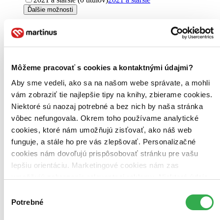
Ďalšie možnosti
Autor
Akane Shimizu (1 titul)
Akane Shimizu
1
Vydavateľstvo
Kodansha Comics (1 titul)
Kodansha Comics
1
Môžeme pracovať s cookies a kontaktnými údajmi?
Aby sme vedeli, ako sa na našom webe správate, a mohli
Väzba
brožovaná väzba (1 titul)
brožovaná väzba
1
vám zobraziť tie najlepšie tipy na knihy, zbierame cookies.
Niektoré sú naozaj potrebné a bez nich by naša stránka
Cena
vôbec nefungovala. Okrem toho používame analytické
Do 4 € (0 titulov)
Do 4 €
cookies, ktoré nám umožňujú zisťovať, ako náš web
Od 4 do 8 € (0 titulov)
Od 4 do 8 €
Od 8 do 12 € (0 titulov)
Od 8 do 12 €
funguje, a stále ho pre vás zlepšovať. Personalizačné
Od 12 do 16 € (0 titulov)
Od 12 do 16 €
cookies nám dovoľujú prispôsobovať stránku pre vašu
Viac ako 16 € (0 titulov)
Viac ako 16 €
lepšiu orientáciu. Marketingové cookies nám zas
Ďalšie možnosti
umožňujú zobrazenie relevantnej reklamy. Niektoré údaje
zdieľame aj s tretími stranami. Veľmi by nám pomohlo,
Zúžiť výber
Výber
keby sme mohli používať všetky tieto cookies. Ďakujeme!
Potrebné
súhlasu
Zoradiť