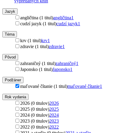
vypredaných kníh
Jazyk
angličtina (1 titul)
angličtina
1
cudzí jazyk (1 titul)
cudzí jazyk
1
Téma
krv (1 titul)
krv
1
zdravie (1 titul)
zdravie
1
Pôvod
zahraničný (1 titul)
zahraničný
1
Japonsko (1 titul)
Japonsko
1
Podžáner
maľované čítanie (1 titul)
maľované čítanie
1
Rok vydania
2026 (0 titulov)
2026
2025 (0 titulov)
2025
2024 (0 titulov)
2024
2023 (0 titulov)
2023
2022 (0 titulov)
2022
2021 a staršie (0 titulov)
2021 a staršie