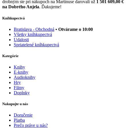
drobným ste pri nákupoch na Martinuse darovali už
1 501 609,00 €
na Dobrého Anjela
. Ďakujeme!
Kníhkupectvá
Bratislava - Obchodná
• Otvárame o 10:00
Všetky kníhkupectvá
Udalosti
Spriatelené kníhkupectvá
Kategórie
Knihy
E-knihy
Audioknihy
Hry
Filmy
Doplnky
Nakupujte u nás
Doručenie
Platba
Prečo práve u nás?