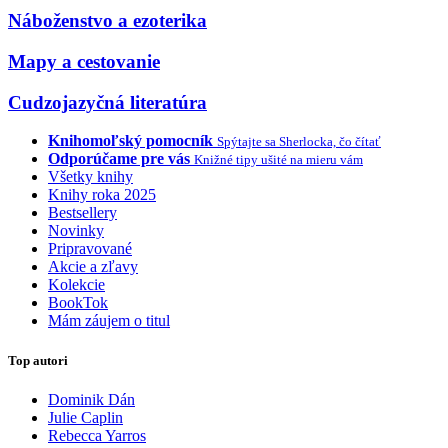
Náboženstvo a ezoterika
Mapy a cestovanie
Cudzojazyčná literatúra
Knihomoľský pomocník
Spýtajte sa Sherlocka, čo čítať
Odporúčame pre vás
Knižné tipy ušité na mieru vám
Všetky knihy
Knihy roka 2025
Bestsellery
Novinky
Pripravované
Akcie a zľavy
Kolekcie
BookTok
Mám záujem o titul
Top autori
Dominik Dán
Julie Caplin
Rebecca Yarros