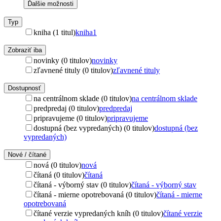
Ďalšie možnosti
Typ
kniha (1 titul)
kniha
1
Zobraziť iba
novinky (0 titulov)
novinky
zľavnené tituly (0 titulov)
zľavnené tituly
Dostupnosť
na centrálnom sklade (0 titulov)
na centrálnom sklade
predpredaj (0 titulov)
predpredaj
pripravujeme (0 titulov)
pripravujeme
dostupná (bez vypredaných) (0 titulov)
dostupná (bez
vypredaných)
Nové / čítané
nová (0 titulov)
nová
čítaná (0 titulov)
čítaná
čítaná - výborný stav (0 titulov)
čítaná - výborný stav
čítaná - mierne opotrebovaná (0 titulov)
čítaná - mierne
opotrebovaná
čítané verzie vypredaných kníh (0 titulov)
čítané verzie