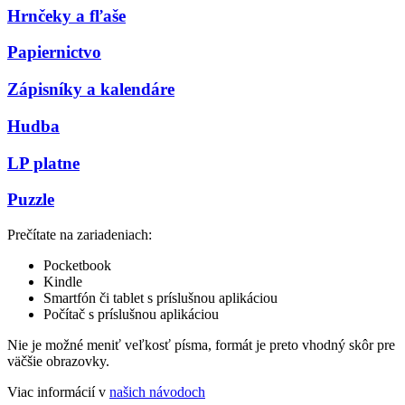
Hrnčeky a fľaše
Papiernictvo
Zápisníky a kalendáre
Hudba
LP platne
Puzzle
Prečítate na zariadeniach:
Pocketbook
Kindle
Smartfón či tablet s príslušnou aplikáciou
Počítač s príslušnou aplikáciou
Nie je možné meniť veľkosť písma, formát je preto vhodný skôr pre
väčšie obrazovky.
Viac informácií v
našich návodoch