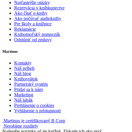
Najčastejšie otázky
Rezervácia v kníhkupectve
Ako čítať e-knihy
Ako počúvať audioknihy
Pre školy a knižnice
Reklamácie
Knihomoľský pomocník
Odstúpiť od zmluvy
Martinus
Kontakty
Náš príbeh
Náš blog
Knihovrátok
Partnerský systém
Pridaj sa k nám
Marketing
Náš labák
Prehlásenie o cookies
Vyhlásenie o prístupnosti
Martinus je certifikovaný B Corp
Nerobíme rozdiely
Najlepšie novinky sú tie knižné. Získajte ich ako prví: