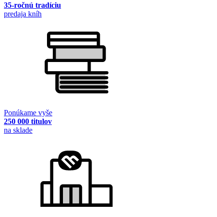
35-ročnú tradíciu
predaja kníh
Ponúkame vyše
250 000 titulov
na sklade