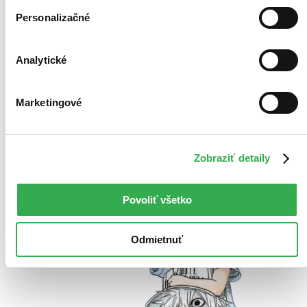
Personalizačné
Bestsellery
Analytické
Top hodnotené
Novinky
Najdrahšie
Najlacnejšie
Marketingové
Najvyššia zľava
Použité filtre
Zobraziť detaily
Zrušiť filtre
So žánrom maľované čítanie
Povoliť všetko
Odmietnuť