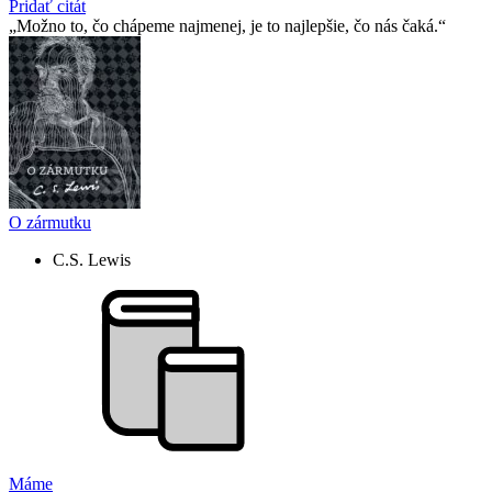
Pridať citát
Možno to, čo chápeme najmenej, je to najlepšie, čo nás čaká.
O zármutku
C.S. Lewis
Máme