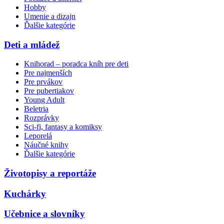
Hobby
Umenie a dizajn
Ďalšie kategórie
Deti a mládež
Knihorad – poradca kníh pre deti
Pre najmenších
Pre prvákov
Pre pubertiakov
Young Adult
Beletria
Rozprávky
Sci-fi, fantasy a komiksy
Leporelá
Náučné knihy
Ďalšie kategórie
Životopisy a reportáže
Kuchárky
Učebnice a slovníky