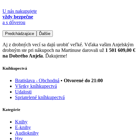
U nás nakupujete
vždy bezpečne
a s dôverou
Predchádzajúce
Ďalšie
Aj z drobných vecí sa dajú urobiť veľké. Vďaka vašim Anjelským
drobným ste pri nákupoch na Martinuse darovali už
1 501 609,00 €
na Dobrého Anjela
. Ďakujeme!
Kníhkupectvá
Bratislava - Obchodná
• Otvorené do 21:00
Všetky kníhkupectvá
Udalosti
Spriatelené kníhkupectvá
Kategórie
Knihy
E-knihy
Audioknihy
Hry