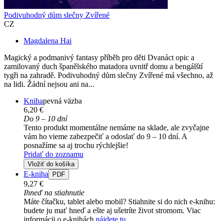
Podivuhodný dům slečny Zvířené
CZ
Magdalena Hai
Magický a podmanivý fantasy příběh pro děti Dvanáct opic a
zamilovaný duch španělského matadora uvnitř domu a bengálští
tygři na zahradě. Podivuhodný dům slečny Zvířené má všechno, až
na lidi. Žádní nejsou ani na...
Kniha
pevná väzba
6,20 €
Do 9 – 10 dní
Tento produkt momentálne nemáme na sklade, ale zvyčajne
vám ho vieme zabezpečiť a odoslať do 9 – 10 dní. A
posnažíme sa aj trochu rýchlejšie!
Pridať do zoznamu
Vložiť do košíka
E-kniha
PDF
9,27 €
Ihneď na stiahnutie
Máte čítačku, tablet alebo mobil? Stiahnite si do nich e-knihu:
budete ju mať hneď a ešte aj ušetríte život stromom. Viac
informácii o e-knihách
nájdete tu
.