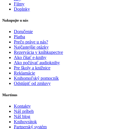
Filmy
Doplnky
Nakupujte u nás
Doručenie
Platba
Prečo práve u nás?
Najčastejšie otázky
Rezervácia v kníhkupectve
Ako čítať e-knihy
Ako počúvať audioknihy
Pre školy a knižnice
Reklamácie
Knihomoľský pomocník
Odstúpiť od zmluvy
Martinus
Kontakty
Náš príbeh
Náš blog
Knihovrátok
Partnerský systém