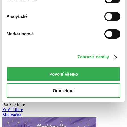
Od 12 do 16 € (0 titulov)
Od 12 do 16 €
Viac ako 16 € (0 titulov)
Viac ako 16 €
Ďalšie možnosti
Analytické
Zúžiť výber
Marketingové
Zoradiť
Zobraziť detaily
Bestsellery
Top hodnotené
Povoliť všetko
Novinky
Najdrahšie
Najlacnejšie
Najvyššia zľava
Odmietnuť
Použité filtre
Zrušiť filtre
Motivačná