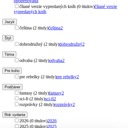
opotrebovaná
čítané verzie vypredaných kníh (0 titulov)
čítané verzie
vypredaných kníh
Jazyk
čeština (2 tituly)
čeština
2
Štýl
dobrodružný (2 tituly)
dobrodružný
2
Téma
odvaha (2 tituly)
odvaha
2
Pre koho
pre rebelky (2 tituly)
pre rebelky
2
Podžáner
fantasy (2 tituly)
fantasy
2
sci-fi (2 tituly)
sci-fi
2
rozprávky (2 tituly)
rozprávky
2
Rok vydania
2026 (0 titulov)
2026
2025 (0 titulov)
2025