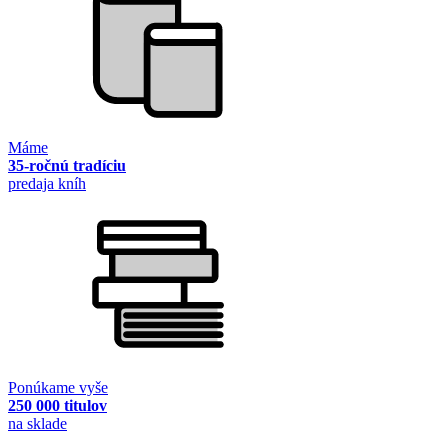
Máme
35-ročnú tradíciu
predaja kníh
Ponúkame vyše
250 000 titulov
na sklade