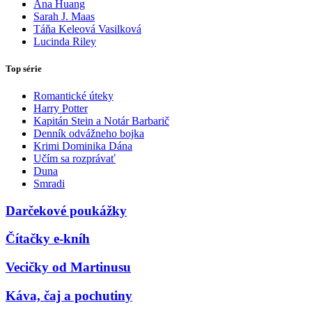
Ana Huang
Sarah J. Maas
Táňa Keleová Vasilková
Lucinda Riley
Top série
Romantické úteky
Harry Potter
Kapitán Stein a Notár Barbarič
Denník odvážneho bojka
Krimi Dominika Dána
Učím sa rozprávať
Duna
Smradi
Darčekové poukážky
Čítačky e-kníh
Vecičky od Martinusu
Káva, čaj a pochutiny