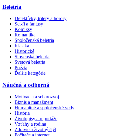
Beletria
Detektívky, trilery a horory
Sci-fi a fantasy
Komiksy
Romantika
Spoločenská beletria
Klasika
Historické
Slovenská beletria
Svetová beletria
Poézia
Ďalšie kategórie
Náučná a odborná
Motivácia a sebarozvoj
Biznis a manažment
Humanitné a spoločenské vedy
História
Životopisy a reportáže
Vzťahy a rodina
Zdravie a životný štýl
Počítače a internet