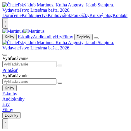
Doručenie
Kníhkupectvá
Knihovrátok
Poukážky
Knižný blog
Kontakt
E-knihy
Audioknihy
Hry
Filmy
Knihy
Doplnky
Vyhľadávanie
Prihlásiť
Vyhľadávanie
Knihy
E-knihy
Audioknihy
Hry
Filmy
Doplnky