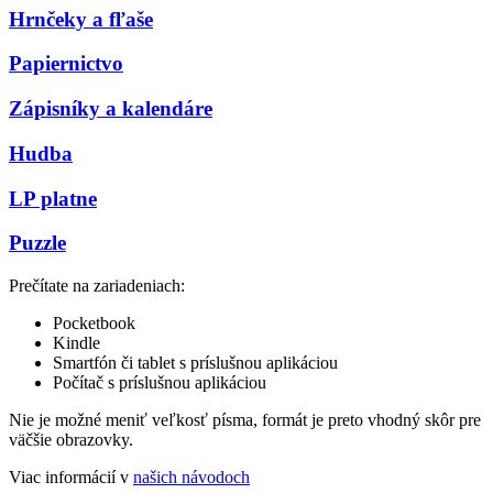
Hrnčeky a fľaše
Papiernictvo
Zápisníky a kalendáre
Hudba
LP platne
Puzzle
Prečítate na zariadeniach:
Pocketbook
Kindle
Smartfón či tablet s príslušnou aplikáciou
Počítač s príslušnou aplikáciou
Nie je možné meniť veľkosť písma, formát je preto vhodný skôr pre
väčšie obrazovky.
Viac informácií v
našich návodoch