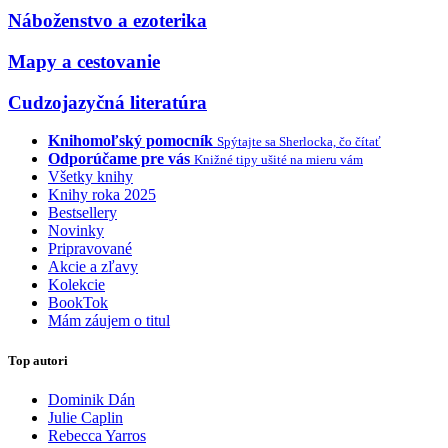
Náboženstvo a ezoterika
Mapy a cestovanie
Cudzojazyčná literatúra
Knihomoľský pomocník
Spýtajte sa Sherlocka, čo čítať
Odporúčame pre vás
Knižné tipy ušité na mieru vám
Všetky knihy
Knihy roka 2025
Bestsellery
Novinky
Pripravované
Akcie a zľavy
Kolekcie
BookTok
Mám záujem o titul
Top autori
Dominik Dán
Julie Caplin
Rebecca Yarros