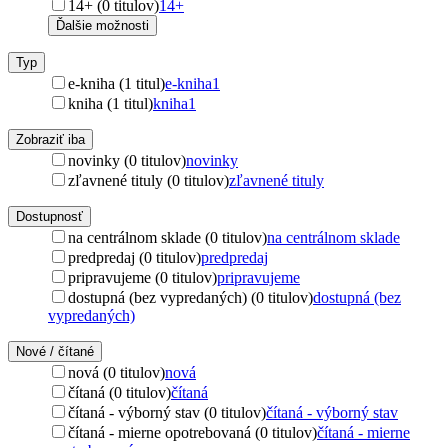
14+ (0 titulov)
14+
Ďalšie možnosti
Typ
e-kniha (1 titul)
e-kniha
1
kniha (1 titul)
kniha
1
Zobraziť iba
novinky (0 titulov)
novinky
zľavnené tituly (0 titulov)
zľavnené tituly
Dostupnosť
na centrálnom sklade (0 titulov)
na centrálnom sklade
predpredaj (0 titulov)
predpredaj
pripravujeme (0 titulov)
pripravujeme
dostupná (bez vypredaných) (0 titulov)
dostupná (bez
vypredaných)
Nové / čítané
nová (0 titulov)
nová
čítaná (0 titulov)
čítaná
čítaná - výborný stav (0 titulov)
čítaná - výborný stav
čítaná - mierne opotrebovaná (0 titulov)
čítaná - mierne