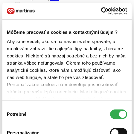
2024 (0 titulov)
2024
2023 (0 titulov)
2023
2022 (0 titulov)
2022
2021 a staršie (0 titulov)
2021 a staršie
Ďalšie možnosti
Môžeme pracovať s cookies a kontaktnými údajmi?
Autor
Aby sme vedeli, ako sa na našom webe správate, a
Magdalena Hai (2 tituly)
Magdalena Hai
2
mohli vám zobraziť tie najlepšie tipy na knihy, zbierame
cookies. Niektoré sú naozaj potrebné a bez nich by naša
Vydavateľstvo
Grada (1 titul)
Grada
1
stránka vôbec nefungovala. Okrem toho používame
Bambook (1 titul)
Bambook
1
analytické cookies, ktoré nám umožňujú zisťovať, ako
náš web funguje, a stále ho pre vás zlepšovať.
Väzba
Personalizačné cookies nám dovoľujú prispôsobovať
pevná väzba (1 titul)
pevná väzba
1
stránku pre vašu lepšiu orientáciu. Marketingové cookies
Formát
nám zas umožňujú zobrazenie relevantnej reklamy.
E-kniha: PDF (1 titul)
E-kniha: PDF
1
Niektoré údaje zdieľame aj s tretími stranami. Veľmi by
Výber
nám pomohlo, keby sme mohli používať všetky tieto
Cena
Potrebné
súhlasu
Do 4 € (0 titulov)
Do 4 €
cookies. Ďakujeme!
Od 4 do 8 € (0 titulov)
Od 4 do 8 €
Od 8 do 12 € (0 titulov)
Od 8 do 12 €
Personalizačné