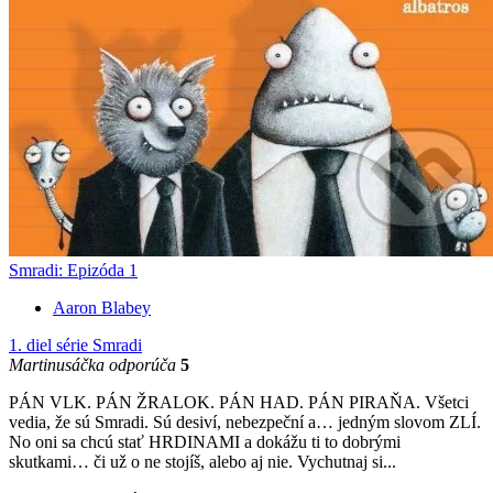
Smradi: Epizóda 1
Aaron Blabey
1. diel série
Smradi
Martinusáčka odporúča
5
PÁN VLK. PÁN ŽRALOK. PÁN HAD. PÁN PIRAŇA. Všetci
vedia, že sú Smradi. Sú desiví, nebezpeční a… jedným slovom ZLÍ.
No oni sa chcú stať HRDINAMI a dokážu ti to dobrými
skutkami… či už o ne stojíš, alebo aj nie. Vychutnaj si...