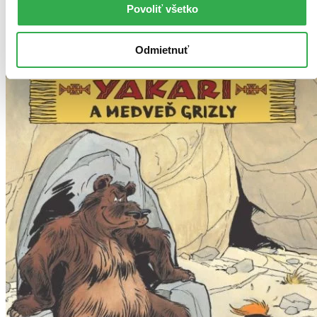
Povoliť všetko
Použité filtre
Zrušiť filtre
Pre dyslektikov
Odmietnuť