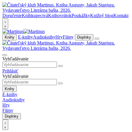
Doručenie
Kníhkupectvá
Knihovrátok
Poukážky
Knižný blog
Kontakt
E-knihy
Audioknihy
Hry
Filmy
Knihy
Doplnky
Vyhľadávanie
Prihlásiť
Vyhľadávanie
Knihy
E-knihy
Audioknihy
Hry
Filmy
Doplnky