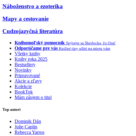
Náboženstvo a ezoterika
Mapy a cestovanie
Cudzojazyčná literatúra
Knihomoľský pomocník
Spýtajte sa Sherlocka, čo čítať
Odporúčame pre vás
Knižné tipy ušité na mieru vám
Všetky knihy
Knihy roka 2025
Bestsellery
Novinky
Pripravované
Akcie a zľavy
Kolekcie
BookTok
Mám záujem o titul
Top autori
Dominik Dán
Julie Caplin
Rebecca Yarros