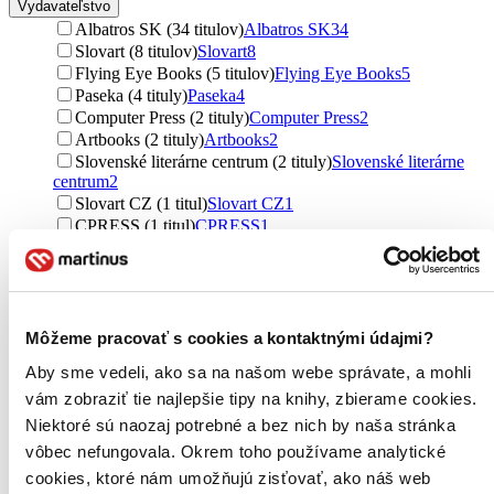
Vydavateľstvo
Albatros SK (34 titulov)
Albatros SK
34
Slovart (8 titulov)
Slovart
8
Flying Eye Books (5 titulov)
Flying Eye Books
5
Paseka (4 tituly)
Paseka
4
Computer Press (2 tituly)
Computer Press
2
Artbooks (2 tituly)
Artbooks
2
Slovenské literárne centrum (2 tituly)
Slovenské literárne
centrum
2
Slovart CZ (1 titul)
Slovart CZ
1
CPRESS (1 titul)
CPRESS
1
Folio (1 titul)
Folio
1
Ďalšie možnosti
Väzba
pevná väzba (52 titulov)
pevná väzba
52
Môžeme pracovať s cookies a kontaktnými údajmi?
brožovaná väzba (7 titulov)
brožovaná väzba
7
Aby sme vedeli, ako sa na našom webe správate, a mohli
Zvláštna vlastnosť
vám zobraziť tie najlepšie tipy na knihy, zbierame cookies.
Krajina čitateľov (18 titulov)
Krajina čitateľov
18
Niektoré sú naozaj potrebné a bez nich by naša stránka
vôbec nefungovala. Okrem toho používame analytické
Čitateľnosť
cookies, ktoré nám umožňujú zisťovať, ako náš web
pre deti učiace sa čítať (10 titulov)
pre deti učiace sa čítať
10