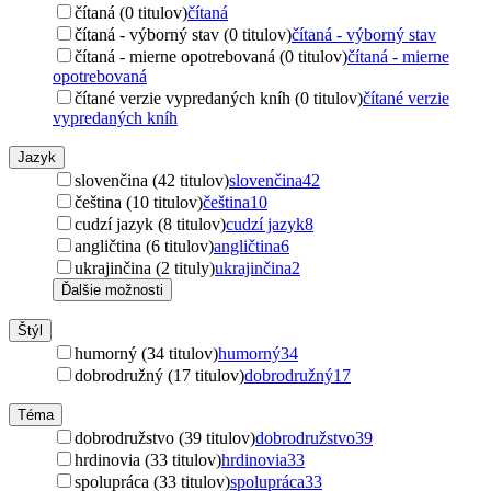
čítaná (0 titulov)
čítaná
čítaná - výborný stav (0 titulov)
čítaná - výborný stav
čítaná - mierne opotrebovaná (0 titulov)
čítaná - mierne
opotrebovaná
čítané verzie vypredaných kníh (0 titulov)
čítané verzie
vypredaných kníh
Jazyk
slovenčina (42 titulov)
slovenčina
42
čeština (10 titulov)
čeština
10
cudzí jazyk (8 titulov)
cudzí jazyk
8
angličtina (6 titulov)
angličtina
6
ukrajinčina (2 tituly)
ukrajinčina
2
Ďalšie možnosti
Štýl
humorný (34 titulov)
humorný
34
dobrodružný (17 titulov)
dobrodružný
17
Téma
dobrodružstvo (39 titulov)
dobrodružstvo
39
hrdinovia (33 titulov)
hrdinovia
33
spolupráca (33 titulov)
spolupráca
33