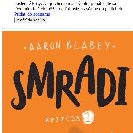
posledné kusy. Ak ju chcete mať rýchlo, ponáhľajte sa!
Dodanie ďalších môže trvať dlhšie, zvyčajne do piatich dní.
Pridať do zoznamu
Vložiť do košíka