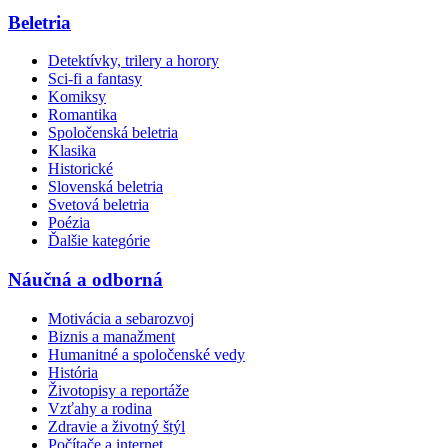
Beletria
Detektívky, trilery a horory
Sci-fi a fantasy
Komiksy
Romantika
Spoločenská beletria
Klasika
Historické
Slovenská beletria
Svetová beletria
Poézia
Ďalšie kategórie
Náučná a odborná
Motivácia a sebarozvoj
Biznis a manažment
Humanitné a spoločenské vedy
História
Životopisy a reportáže
Vzťahy a rodina
Zdravie a životný štýl
Počítače a internet