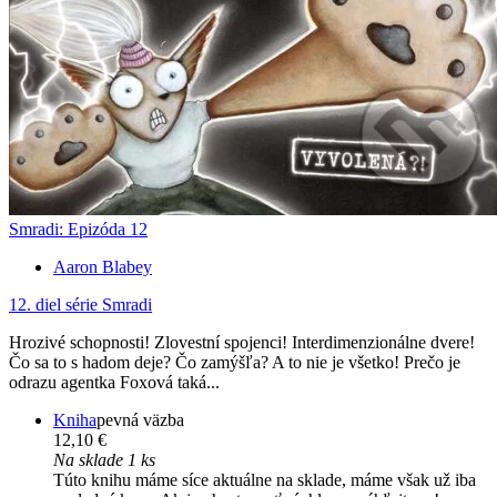
Smradi: Epizóda 12
Aaron Blabey
12. diel série
Smradi
Hrozivé schopnosti! Zlovestní spojenci! Interdimenzionálne dvere!
Čo sa to s hadom deje? Čo zamýšľa? A to nie je všetko! Prečo je
odrazu agentka Foxová taká...
Kniha
pevná väzba
12,10 €
Na sklade 1 ks
Túto knihu máme síce aktuálne na sklade, máme však už iba