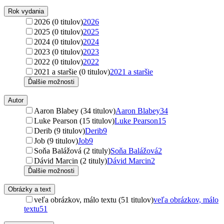
Rok vydania
2026 (0 titulov)
2026
2025 (0 titulov)
2025
2024 (0 titulov)
2024
2023 (0 titulov)
2023
2022 (0 titulov)
2022
2021 a staršie (0 titulov)
2021 a staršie
Ďalšie možnosti
Autor
Aaron Blabey (34 titulov)
Aaron Blabey
34
Luke Pearson (15 titulov)
Luke Pearson
15
Derib (9 titulov)
Derib
9
Job (9 titulov)
Job
9
Soňa Balážová (2 tituly)
Soňa Balážová
2
Dávid Marcin (2 tituly)
Dávid Marcin
2
Ďalšie možnosti
Obrázky a text
veľa obrázkov, málo textu (51 titulov)
veľa obrázkov, málo
textu
51