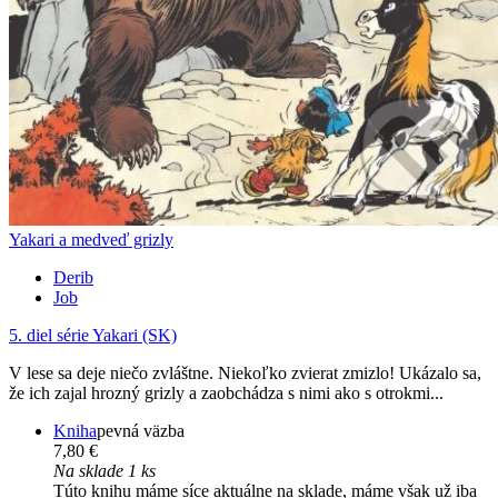
Yakari a medveď grizly
Derib
Job
5. diel série
Yakari (SK)
V lese sa deje niečo zvláštne. Niekoľko zvierat zmizlo! Ukázalo sa,
že ich zajal hrozný grizly a zaobchádza s nimi ako s otrokmi...
Kniha
pevná väzba
7,80 €
Na sklade 1 ks
Túto knihu máme síce aktuálne na sklade, máme však už iba