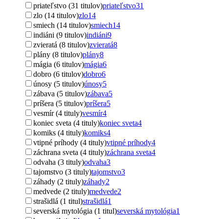
priateľstvo (31 titulov)
priateľstvo
31
zlo (14 titulov)
zlo
14
smiech (14 titulov)
smiech
14
indiáni (9 titulov)
indiáni
9
zvieratá (8 titulov)
zvieratá
8
plány (8 titulov)
plány
8
mágia (6 titulov)
mágia
6
dobro (6 titulov)
dobro
6
únosy (5 titulov)
únosy
5
zábava (5 titulov)
zábava
5
príšera (5 titulov)
príšera
5
vesmír (4 tituly)
vesmír
4
koniec sveta (4 tituly)
koniec sveta
4
komiks (4 tituly)
komiks
4
vtipné príhody (4 tituly)
vtipné príhody
4
záchrana sveta (4 tituly)
záchrana sveta
4
odvaha (3 tituly)
odvaha
3
tajomstvo (3 tituly)
tajomstvo
3
záhady (2 tituly)
záhady
2
medvede (2 tituly)
medvede
2
strašidlá (1 titul)
strašidlá
1
severská mytológia (1 titul)
severská mytológia
1