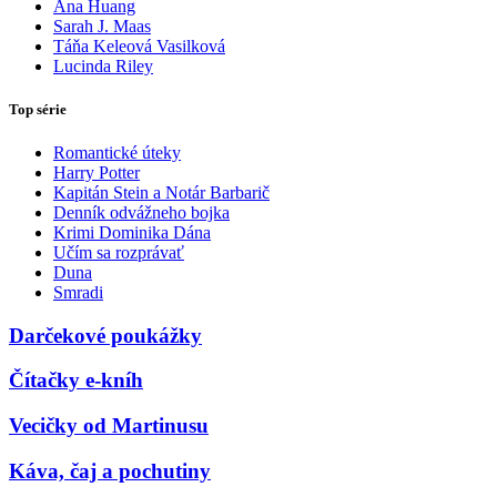
Ana Huang
Sarah J. Maas
Táňa Keleová Vasilková
Lucinda Riley
Top série
Romantické úteky
Harry Potter
Kapitán Stein a Notár Barbarič
Denník odvážneho bojka
Krimi Dominika Dána
Učím sa rozprávať
Duna
Smradi
Darčekové poukážky
Čítačky e-kníh
Vecičky od Martinusu
Káva, čaj a pochutiny