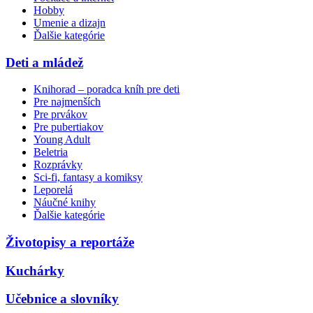
Hobby
Umenie a dizajn
Ďalšie kategórie
Deti a mládež
Knihorad – poradca kníh pre deti
Pre najmenších
Pre prvákov
Pre pubertiakov
Young Adult
Beletria
Rozprávky
Sci-fi, fantasy a komiksy
Leporelá
Náučné knihy
Ďalšie kategórie
Životopisy a reportáže
Kuchárky
Učebnice a slovníky