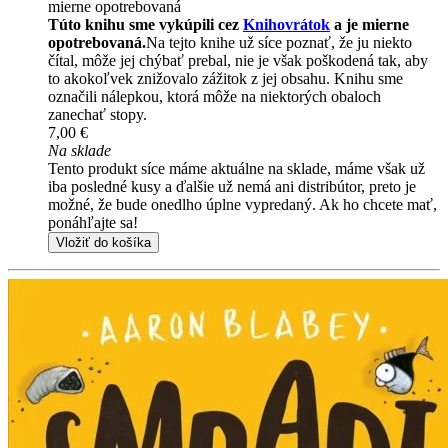
mierne opotrebovaná
Túto knihu sme vykúpili cez
Knihovrátok
a je mierne
opotrebovaná.
Na tejto knihe už síce poznať, že ju niekto
čítal, môže jej chýbať prebal, nie je však poškodená tak, aby
to akokoľvek znižovalo zážitok z jej obsahu. Knihu sme
označili nálepkou, ktorá môže na niektorých obaloch
zanechať stopy.
7,00 €
Na sklade
Tento produkt síce máme aktuálne na sklade, máme však už
iba posledné kusy a ďalšie už nemá ani distribútor, preto je
možné, že bude onedlho úplne vypredaný. Ak ho chcete mať,
ponáhľajte sa!
Vložiť do košíka