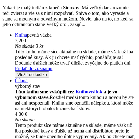
Yakari je malý indián z kmeňa Siouxov. Má veľký dar - rozumie
reči zvierat a vie sa s nimi rozprávať. Sníva o tom, ako vyrastie a
stane sa mocným a odvážnym mužom. Nevie, ako na to, no keď sa
jeho ochrancom stane Veľký orol, zažijú...
Kniha
pevná väzba
7,20 €
Na sklade 3 ks
Túto knihu máme síce aktuálne na sklade, máme však už iba
posledné kusy. Ak ju chcete mať rýchlo, ponáhľajte sa!
Dodanie ďalších môže trvať dlhšie, zvyčajne do piatich dní.
Pridať do zoznamu
Vložiť do košíka
Čítaná
výborný stav
Túto knihu sme vykúpili cez
Knihovrátok
a je vo
výbornom stave.
Rozdiel medzi touto knihou a novou by ste
asi ani nespoznali. Knihu sme označili nálepkou, ktorá môže
na niektorých obaloch zanechať stopy.
4,30 €
Na sklade
Tento produkt síce máme aktuálne na sklade, máme však už
iba posledné kusy a ďalšie už nemá ani distribútor, preto je
možné, že bude onedlho úplne vypredaný. Ak ho chcete mať,