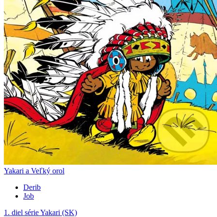
Yakari a Veľký orol
Derib
Job
1. diel série
Yakari (SK)