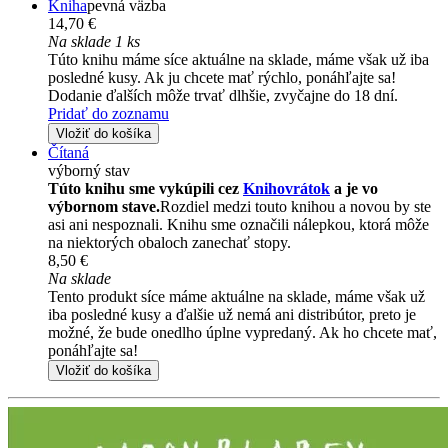
Kniha
pevná väzba
14,70 €
Na sklade 1 ks
Túto knihu máme síce aktuálne na sklade, máme však už iba
posledné kusy. Ak ju chcete mať rýchlo, ponáhľajte sa!
Dodanie ďalších môže trvať dlhšie, zvyčajne do 18 dní.
Pridať do zoznamu
Vložiť do košíka
Čítaná
výborný stav
Túto knihu sme vykúpili cez
Knihovrátok
a je vo
výbornom stave.
Rozdiel medzi touto knihou a novou by ste
asi ani nespoznali. Knihu sme označili nálepkou, ktorá môže
na niektorých obaloch zanechať stopy.
8,50 €
Na sklade
Tento produkt síce máme aktuálne na sklade, máme však už
iba posledné kusy a ďalšie už nemá ani distribútor, preto je
možné, že bude onedlho úplne vypredaný. Ak ho chcete mať,
ponáhľajte sa!
Vložiť do košíka