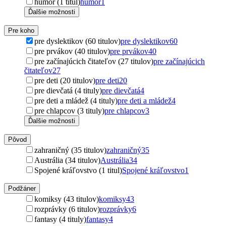
humor (1 titul)
humor
1
Ďalšie možnosti
Pre koho
pre dyslektikov (60 titulov)
pre dyslektikov
60
pre prvákov (40 titulov)
pre prvákov
40
pre začínajúcich čitateľov (27 titulov)
pre začínajúcich
čitateľov
27
pre deti (20 titulov)
pre deti
20
pre dievčatá (4 tituly)
pre dievčatá
4
pre deti a mládež (4 tituly)
pre deti a mládež
4
pre chlapcov (3 tituly)
pre chlapcov
3
Ďalšie možnosti
Pôvod
zahraničný (35 titulov)
zahraničný
35
Austrália (34 titulov)
Austrália
34
Spojené kráľovstvo (1 titul)
Spojené kráľovstvo
1
Podžáner
komiksy (43 titulov)
komiksy
43
rozprávky (6 titulov)
rozprávky
6
fantasy (4 tituly)
fantasy
4