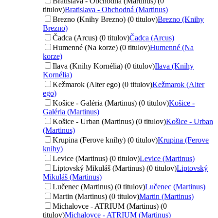
Bratislava - Obchodná (Martinus) (0
titulov)
Bratislava - Obchodná (Martinus)
Brezno (Knihy Brezno) (0 titulov)
Brezno (Knihy
Brezno)
Čadca (Arcus) (0 titulov)
Čadca (Arcus)
Humenné (Na korze) (0 titulov)
Humenné (Na
korze)
Ilava (Knihy Kornélia) (0 titulov)
Ilava (Knihy
Kornélia)
Kežmarok (Alter ego) (0 titulov)
Kežmarok (Alter
ego)
Košice - Galéria (Martinus) (0 titulov)
Košice -
Galéria (Martinus)
Košice - Urban (Martinus) (0 titulov)
Košice - Urban
(Martinus)
Krupina (Ferove knihy) (0 titulov)
Krupina (Ferove
knihy)
Levice (Martinus) (0 titulov)
Levice (Martinus)
Liptovský Mikuláš (Martinus) (0 titulov)
Liptovský
Mikuláš (Martinus)
Lučenec (Martinus) (0 titulov)
Lučenec (Martinus)
Martin (Martinus) (0 titulov)
Martin (Martinus)
Michalovce - ATRIUM (Martinus) (0
titulov)
Michalovce - ATRIUM (Martinus)