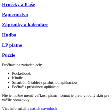
Hrnčeky a fľaše
Papiernictvo
Zápisníky a kalendáre
Hudba
LP platne
Puzzle
Prečítate na zariadeniach:
Pocketbook
Kindle
Smartfón či tablet s príslušnou aplikáciou
Počítač s príslušnou aplikáciou
Nie je možné meniť veľkosť písma, formát je preto vhodný skôr pre
väčšie obrazovky.
Viac informácií v
našich návodoch