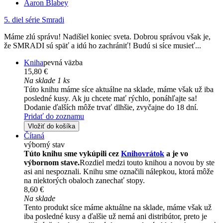
Aaron Blabey
5. diel série
Smradi
Máme zlú správu! Nadišiel koniec sveta. Dobrou správou však je,
že SMRADI sú späť a idú ho zachrániť! Budú si síce musieť...
Kniha
pevná väzba
15,80 €
Na sklade 1 ks
Túto knihu máme síce aktuálne na sklade, máme však už iba
posledné kusy. Ak ju chcete mať rýchlo, ponáhľajte sa!
Dodanie ďalších môže trvať dlhšie, zvyčajne do 18 dní.
Pridať do zoznamu
Vložiť do košíka
Čítaná
výborný stav
Túto knihu sme vykúpili cez
Knihovrátok
a je vo
výbornom stave.
Rozdiel medzi touto knihou a novou by ste
asi ani nespoznali. Knihu sme označili nálepkou, ktorá môže
na niektorých obaloch zanechať stopy.
8,60 €
Na sklade
Tento produkt síce máme aktuálne na sklade, máme však už
iba posledné kusy a ďalšie už nemá ani distribútor, preto je