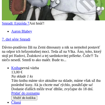
Smradi: Epizóda 7
Ani hnúť!
Aaron Blabey
7. diel série
Smradi
Dávno-pradávno žili na Zemi dinosaury a nik sa nemohol postaviť
na odpor ich hrôzostrašnej moci. Teda až na Vlka. Áno, toho, ktorý
stojí pri Hadovi, Žralokovi a tej sardinkovitej príšerke. Čože?! Tu
niečo nesedí. Smrdí to ako malér. Bude to...
Kniha
pevná väzba
13,00 €
Na sklade 1 ks
Túto knihu máme síce aktuálne na sklade, máme však už iba
posledné kusy. Ak ju chcete mať rýchlo, ponáhľajte sa!
Dodanie ďalších môže trvať dlhšie, zvyčajne do 18 dní.
Pridať do zoznamu
Vložiť do košíka
Čítaná