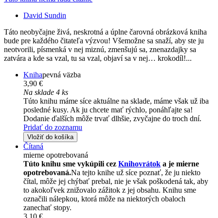
David Sundin
Táto neobyčajne živá, neskrotná a úplne čarovná obrázková kniha
bude pre každého čitateľa výzvou! Všemožne sa snaží, aby ste ju
neotvorili, písmenká v nej miznú, zmenšujú sa, znenazdajky sa
zatvára a kde sa vzal, tu sa vzal, objaví sa v nej… krokodíl!...
Kniha
pevná väzba
3,90 €
Na sklade 4 ks
Túto knihu máme síce aktuálne na sklade, máme však už iba
posledné kusy. Ak ju chcete mať rýchlo, ponáhľajte sa!
Dodanie ďalších môže trvať dlhšie, zvyčajne do troch dní.
Pridať do zoznamu
Vložiť do košíka
Čítaná
mierne opotrebovaná
Túto knihu sme vykúpili cez
Knihovrátok
a je mierne
opotrebovaná.
Na tejto knihe už síce poznať, že ju niekto
čítal, môže jej chýbať prebal, nie je však poškodená tak, aby
to akokoľvek znižovalo zážitok z jej obsahu. Knihu sme
označili nálepkou, ktorá môže na niektorých obaloch
zanechať stopy.
3,10 €