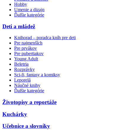
Hobby
Umenie a dizajn
Ďalšie kategórie
Deti a mládež
Knihorad – poradca kníh pre deti
Pre najmenších
Pre prvákov
Pre pubertiakov
Young Adult
Beletria
Rozprávky
Sci-fi, fantasy a komiksy
Leporelá
Náučné knihy
Ďalšie kategórie
Životopisy a reportáže
Kuchárky
Učebnice a slovníky