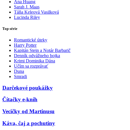
Ana Huang
Sarah J. Maas
Táňa Keleová Vasilková
Lucinda Riley
Top série
Romantické úteky
Harry Potter
Kapitán Stein a Notár Barbarič
Denník odvážneho bojka
Krimi Dominika Dána
Učím sa rozprávať
Duna
Smradi
Darčekové poukážky
Čítačky e-kníh
Vecičky od Martinusu
Káva, čaj a pochutiny