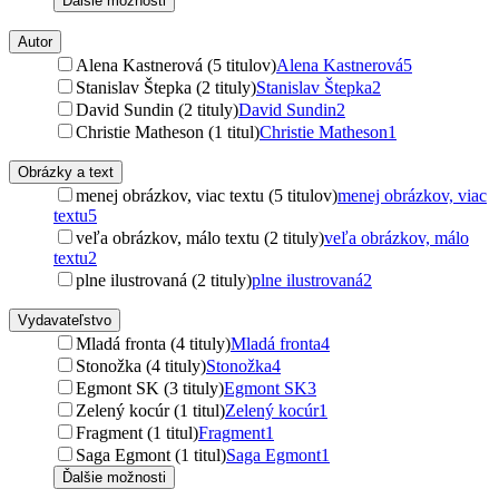
Ďalšie možnosti
Autor
Alena Kastnerová (5 titulov)
Alena Kastnerová
5
Stanislav Štepka (2 tituly)
Stanislav Štepka
2
David Sundin (2 tituly)
David Sundin
2
Christie Matheson (1 titul)
Christie Matheson
1
Obrázky a text
menej obrázkov, viac textu (5 titulov)
menej obrázkov, viac
textu
5
veľa obrázkov, málo textu (2 tituly)
veľa obrázkov, málo
textu
2
plne ilustrovaná (2 tituly)
plne ilustrovaná
2
Vydavateľstvo
Mladá fronta (4 tituly)
Mladá fronta
4
Stonožka (4 tituly)
Stonožka
4
Egmont SK (3 tituly)
Egmont SK
3
Zelený kocúr (1 titul)
Zelený kocúr
1
Fragment (1 titul)
Fragment
1
Saga Egmont (1 titul)
Saga Egmont
1
Ďalšie možnosti