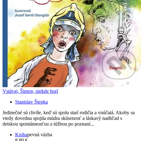
Vstávaj, Šimon, niekde horí
Stanislav Štepka
Jedinečné sú chvíle, keď sú spolu starí rodičia a vnúčatá. Akoby sa
vtedy dovedna spojila múdra skúsenosť a láskavý nadhľad s
detskou spontánnosťou a túžbou po poznaní...
Kniha
pevná väzba
8,80 €