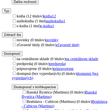
Ďalšie možnosti
Typ
kniha (12 titulov)
kniha
12
audiokniha (1 titul)
audiokniha
1
e-kniha (1 titul)
e-kniha
1
Zobraziť iba
novinky (0 titulov)
novinky
zľavnené tituly (0 titulov)
zľavnené tituly
Dostupnosť
na centrálnom sklade (0 titulov)
na centrálnom sklade
predpredaj (0 titulov)
predpredaj
pripravujeme (0 titulov)
pripravujeme
dostupná (bez vypredaných) (0 titulov)
dostupná (bez
vypredaných)
Dostupnosť v kníhkupectve
Banská Bystrica (Martinus) (0 titulov)
Banská
Bystrica (Martinus)
Bratislava - Cubicon (Martinus) (0 titulov)
Bratislava
- Cubicon (Martinus)