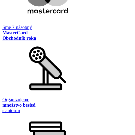
Sme 7-násobný
MasterCard
Obchodník roka
Organizujeme
množstvo besied
s autormi