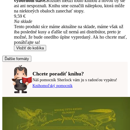
výbornom stave.
Rozdiel medzi touto knihou a novou by ste
asi ani nespoznali. Knihu sme označili nálepkou, ktorá môže
na niektorých obaloch zanechať stopy.
9,59 €
Na sklade
Tento produkt síce máme aktuálne na sklade, máme však už
iba posledné kusy a ďalšie už nemá ani distribútor, preto je
možné, že bude onedlho úplne vypredaný. Ak ho chcete mať,
ponáhľajte sa!
Vložiť do košíka
Ďalšie formáty
Chcete poradiť knihu?
Náš pomocník Sherlock vám ju s radosťou vypátra!
Knihomoľský pomocník