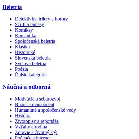
Beletria
Detektívky, trilery a horory
Sci-fi a fantasy
Komiksy
Romantika
Spoločenská beletria
Klasika
Historické
Slovenská beletria
Svetová beletria
Poézia
Ďalšie kategórie
Náučná a odborná
Motivácia a sebarozvoj
Biznis a manažment
Humanitné a spoločenské vedy
História
Životopisy a reportáže
Vzťahy a rodina
Zdravie a životný štýl
Počítače a internet