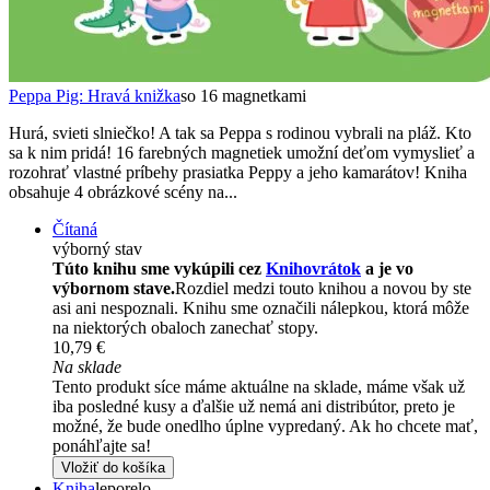
Peppa Pig: Hravá knižka
so 16 magnetkami
Hurá, svieti slniečko! A tak sa Peppa s rodinou vybrali na pláž. Kto
sa k nim pridá! 16 farebných magnetiek umožní deťom vymyslieť a
rozohrať vlastné príbehy prasiatka Peppy a jeho kamarátov! Kniha
obsahuje 4 obrázkové scény na...
Čítaná
výborný stav
Túto knihu sme vykúpili cez
Knihovrátok
a je vo
výbornom stave.
Rozdiel medzi touto knihou a novou by ste
asi ani nespoznali. Knihu sme označili nálepkou, ktorá môže
na niektorých obaloch zanechať stopy.
10,79 €
Na sklade
Tento produkt síce máme aktuálne na sklade, máme však už
iba posledné kusy a ďalšie už nemá ani distribútor, preto je
možné, že bude onedlho úplne vypredaný. Ak ho chcete mať,
ponáhľajte sa!
Vložiť do košíka
Kniha
leporelo