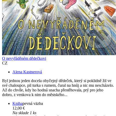
O nevyřáděném dědečkovi
CZ
Alena Kastnerová
Byl jednou jeden docela obyčejný dědeček, který si poklidně žil ve
své chaloupce, pil turka s rumem, čural na hnůj a nic mu nescházelo.
Až do chvíle, kdy ho hodná snacha přestěhovala, prý pro jeho
dobro, z venkova k nim do městského...
Kniha
pevná väzba
12,00 €
Na sklade 1 ks