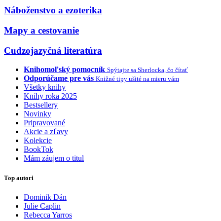
Náboženstvo a ezoterika
Mapy a cestovanie
Cudzojazyčná literatúra
Knihomoľský pomocník
Spýtajte sa Sherlocka, čo čítať
Odporúčame pre vás
Knižné tipy ušité na mieru vám
Všetky knihy
Knihy roka 2025
Bestsellery
Novinky
Pripravované
Akcie a zľavy
Kolekcie
BookTok
Mám záujem o titul
Top autori
Dominik Dán
Julie Caplin
Rebecca Yarros