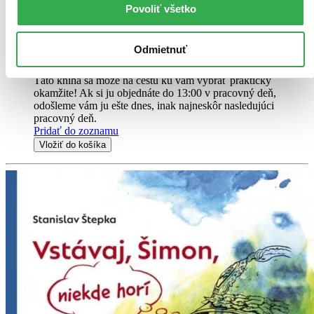
strom je inovatívna a nadčasová knižka, v ktorej malý čitateľ
Povoliť všetko
pomôže osamelému stromu, aby sa menil podľa ročných období...
Kniha
pevná väzba
Odmietnuť
8,80 €
Na sklade > 5 ks
Táto kniha sa môže na cestu ku vám vybrať prakticky
okamžite! Ak si ju objednáte do 13:00 v pracovný deň,
odošleme vám ju ešte dnes, inak najneskôr nasledujúci
pracovný deň.
Pridať do zoznamu
Vložiť do košíka