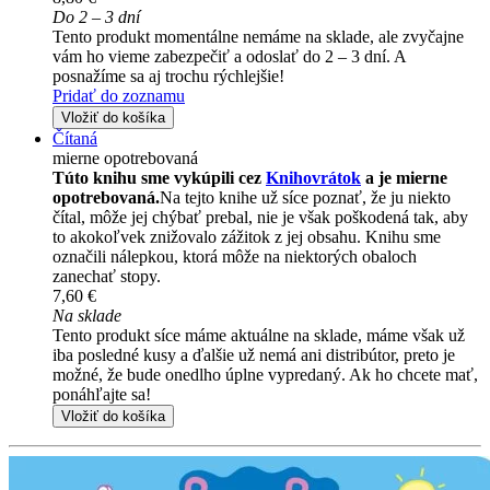
Do 2 – 3 dní
Tento produkt momentálne nemáme na sklade, ale zvyčajne
vám ho vieme zabezpečiť a odoslať do 2 – 3 dní. A
posnažíme sa aj trochu rýchlejšie!
Pridať do zoznamu
Vložiť do košíka
Čítaná
mierne opotrebovaná
Túto knihu sme vykúpili cez
Knihovrátok
a je mierne
opotrebovaná.
Na tejto knihe už síce poznať, že ju niekto
čítal, môže jej chýbať prebal, nie je však poškodená tak, aby
to akokoľvek znižovalo zážitok z jej obsahu. Knihu sme
označili nálepkou, ktorá môže na niektorých obaloch
zanechať stopy.
7,60 €
Na sklade
Tento produkt síce máme aktuálne na sklade, máme však už
iba posledné kusy a ďalšie už nemá ani distribútor, preto je
možné, že bude onedlho úplne vypredaný. Ak ho chcete mať,
ponáhľajte sa!
Vložiť do košíka