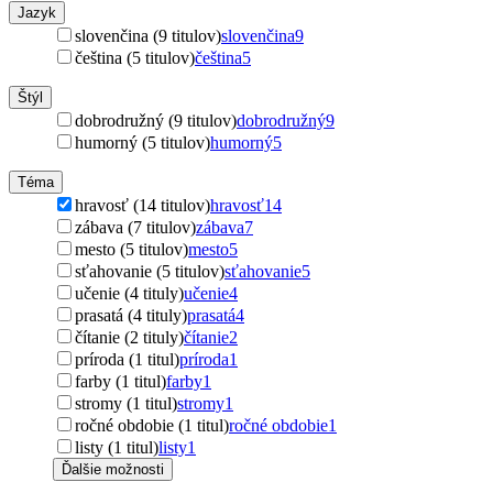
Jazyk
slovenčina (9 titulov)
slovenčina
9
čeština (5 titulov)
čeština
5
Štýl
dobrodružný (9 titulov)
dobrodružný
9
humorný (5 titulov)
humorný
5
Téma
hravosť (14 titulov)
hravosť
14
zábava (7 titulov)
zábava
7
mesto (5 titulov)
mesto
5
sťahovanie (5 titulov)
sťahovanie
5
učenie (4 tituly)
učenie
4
prasatá (4 tituly)
prasatá
4
čítanie (2 tituly)
čítanie
2
príroda (1 titul)
príroda
1
farby (1 titul)
farby
1
stromy (1 titul)
stromy
1
ročné obdobie (1 titul)
ročné obdobie
1
listy (1 titul)
listy
1
Ďalšie možnosti