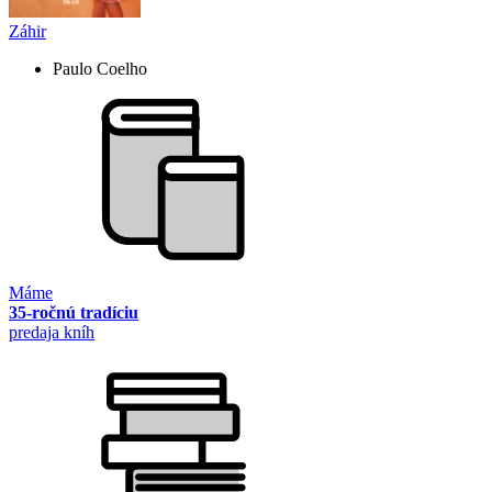
Záhir
Paulo Coelho
Máme
35-ročnú tradíciu
predaja kníh