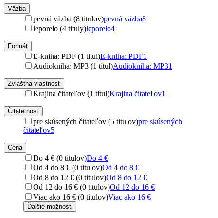
Väzba
pevná väzba (8 titulov)
pevná väzba
8
leporelo (4 tituly)
leporelo
4
Formát
E-kniha: PDF (1 titul)
E-kniha: PDF
1
Audiokniha: MP3 (1 titul)
Audiokniha: MP3
1
Zvláštna vlastnosť
Krajina čitateľov (1 titul)
Krajina čitateľov
1
Čitateľnosť
pre skúsených čitateľov (5 titulov)
pre skúsených
čitateľov
5
Cena
Do 4 € (0 titulov)
Do 4 €
Od 4 do 8 € (0 titulov)
Od 4 do 8 €
Od 8 do 12 € (0 titulov)
Od 8 do 12 €
Od 12 do 16 € (0 titulov)
Od 12 do 16 €
Viac ako 16 € (0 titulov)
Viac ako 16 €
Ďalšie možnosti