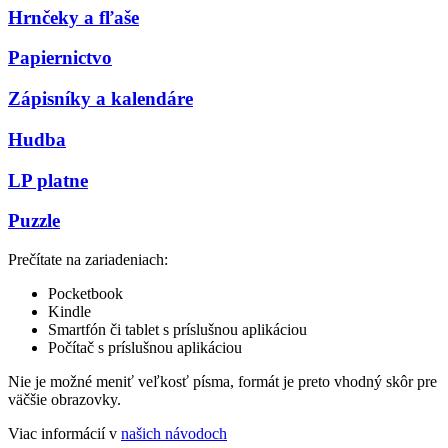
Hrnčeky a fľaše
Papiernictvo
Zápisníky a kalendáre
Hudba
LP platne
Puzzle
Prečítate na zariadeniach:
Pocketbook
Kindle
Smartfón či tablet s príslušnou aplikáciou
Počítač s príslušnou aplikáciou
Nie je možné meniť veľkosť písma, formát je preto vhodný skôr pre
väčšie obrazovky.
Viac informácií v
našich návodoch