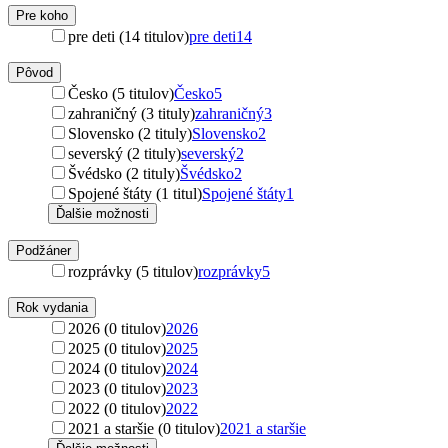
Pre koho
pre deti (14 titulov)
pre deti
14
Pôvod
Česko (5 titulov)
Česko
5
zahraničný (3 tituly)
zahraničný
3
Slovensko (2 tituly)
Slovensko
2
severský (2 tituly)
severský
2
Švédsko (2 tituly)
Švédsko
2
Spojené štáty (1 titul)
Spojené štáty
1
Ďalšie možnosti
Podžáner
rozprávky (5 titulov)
rozprávky
5
Rok vydania
2026 (0 titulov)
2026
2025 (0 titulov)
2025
2024 (0 titulov)
2024
2023 (0 titulov)
2023
2022 (0 titulov)
2022
2021 a staršie (0 titulov)
2021 a staršie