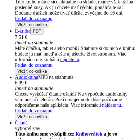
Túto knihu máme síce aktuálne na sklade, máme však už iba
posledné kusy. Ak ju chcete mať rýchlo, ponáhľajte sa!
Dodanie ďalších môže trvať dlhšie, zvyčajne do 16 dní.
Pridať do zoznamu
Vložiť do košíka
E-kniha
PDF
7,51 €
Ihneď na stiahnutie
Máte čítačku, tablet alebo mobil? Stiahnite si do nich e-knihu:
budete ju mať hneď a ešte aj ušetríte život stromom. Viac
informácii o e-knihách
nájdete tu
.
Pridať do zoznamu
Vložiť do košíka
Audiokniha
MP3 na stiahnutie
6,99 €
Ihneď na stiahnutie
Chcete vyskúšať čítanie ušami? Na vypočutie audioknihy
vám postačí telefón. Pre čo najjednoduchšie počúvanie
odporúčame našu aplikáciu. Viac informácii
nájdete tu
.
Pridať do zoznamu
Vložiť do košíka
Čítaná
výborný stav
Túto knihu sme vykúpili cez
Knihovrátok
a je vo