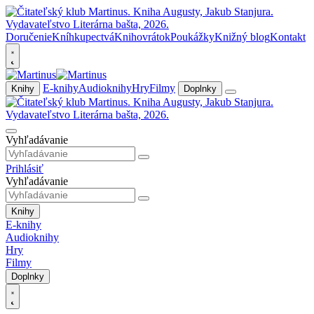
Doručenie
Kníhkupectvá
Knihovrátok
Poukážky
Knižný blog
Kontakt
E-knihy
Audioknihy
Hry
Filmy
Knihy
Doplnky
Vyhľadávanie
Prihlásiť
Vyhľadávanie
Knihy
E-knihy
Audioknihy
Hry
Filmy
Doplnky