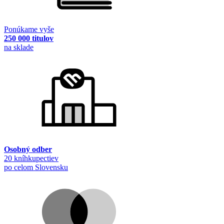
Ponúkame vyše
250 000 titulov
na sklade
Osobný odber
20 kníhkupectiev
po celom Slovensku