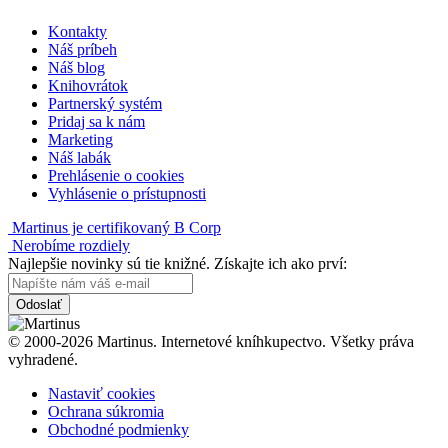
Kontakty
Náš príbeh
Náš blog
Knihovrátok
Partnerský systém
Pridaj sa k nám
Marketing
Náš labák
Prehlásenie o cookies
Vyhlásenie o prístupnosti
Martinus je certifikovaný B Corp
Nerobíme rozdiely
Najlepšie novinky sú tie knižné. Získajte ich ako prví:
Odoslať
© 2000-2026 Martinus. Internetové kníhkupectvo. Všetky práva
vyhradené.
Nastaviť cookies
Ochrana súkromia
Obchodné podmienky