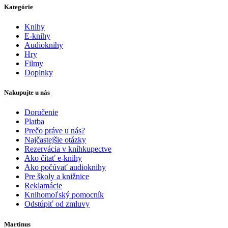
Kategórie
Knihy
E-knihy
Audioknihy
Hry
Filmy
Doplnky
Nakupujte u nás
Doručenie
Platba
Prečo práve u nás?
Najčastejšie otázky
Rezervácia v kníhkupectve
Ako čítať e-knihy
Ako počúvať audioknihy
Pre školy a knižnice
Reklamácie
Knihomoľský pomocník
Odstúpiť od zmluvy
Martinus