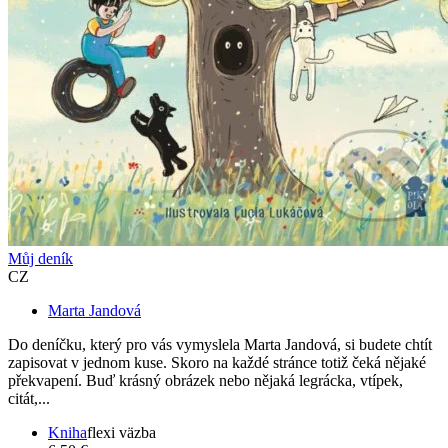
Můj deník
CZ
Marta Jandová
Do deníčku, který pro vás vymyslela Marta Jandová, si budete chtít
zapisovat v jednom kuse. Skoro na každé stránce totiž čeká nějaké
překvapení. Buď krásný obrázek nebo nějaká legrácka, vtípek,
citát,...
Kniha
flexi väzba