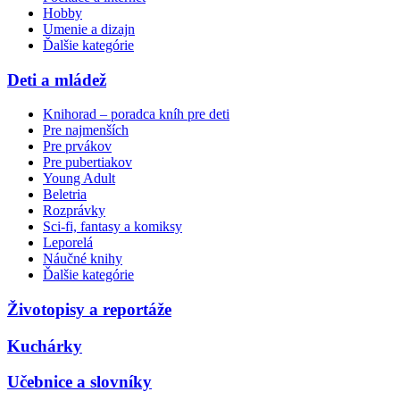
Hobby
Umenie a dizajn
Ďalšie kategórie
Deti a mládež
Knihorad – poradca kníh pre deti
Pre najmenších
Pre prvákov
Pre pubertiakov
Young Adult
Beletria
Rozprávky
Sci-fi, fantasy a komiksy
Leporelá
Náučné knihy
Ďalšie kategórie
Životopisy a reportáže
Kuchárky
Učebnice a slovníky