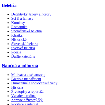
Beletria
Detektívky, trilery a horory
Sci-fi a fantasy
Komiksy
Romantika
Spoločenská beletria
Klasika
Historické
Slovenská beletria
Svetová beletria
Poézia
Ďalšie kategórie
Náučná a odborná
Motivácia a sebarozvoj
Biznis a manažment
Humanitné a spoločenské vedy
História
Životopisy a reportáže
Vzťahy a rodina
Zdravie a životný štýl
Počítače a internet