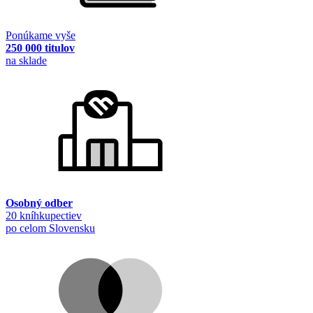
Ponúkame vyše
250 000 titulov
na sklade
Osobný odber
20 kníhkupectiev
po celom Slovensku