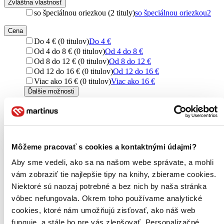
Zvláštna vlastnosť
so špeciálnou oriezkou (2 tituly)
so špeciálnou oriezkou
2
Cena
Do 4 € (0 titulov)
Do 4 €
Od 4 do 8 € (0 titulov)
Od 4 do 8 €
Od 8 do 12 € (0 titulov)
Od 8 do 12 €
Od 12 do 16 € (0 titulov)
Od 12 do 16 €
Viac ako 16 € (0 titulov)
Viac ako 16 €
Ďalšie možnosti
Zúžiť výber
Zoradiť
Môžeme pracovať s cookies a kontaktnými údajmi?
Aby sme vedeli, ako sa na našom webe správate, a mohli
vám zobraziť tie najlepšie tipy na knihy, zbierame cookies.
Bestsellery
Niektoré sú naozaj potrebné a bez nich by naša stránka
Top hodnotené
Novinky
vôbec nefungovala. Okrem toho používame analytické
Najdrahšie
cookies, ktoré nám umožňujú zisťovať, ako náš web
Najlacnejšie
funguje, a stále ho pre vás zlepšovať. Personalizačné
Najvyššia zľava