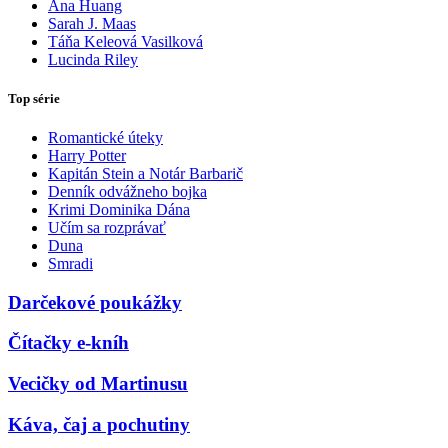
Ana Huang
Sarah J. Maas
Táňa Keleová Vasilková
Lucinda Riley
Top série
Romantické úteky
Harry Potter
Kapitán Stein a Notár Barbarič
Denník odvážneho bojka
Krimi Dominika Dána
Učím sa rozprávať
Duna
Smradi
Darčekové poukážky
Čítačky e-kníh
Vecičky od Martinusu
Káva, čaj a pochutiny