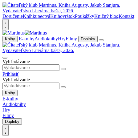
Doručenie
Kníhkupectvá
Knihovrátok
Poukážky
Knižný blog
Kontakt
E-knihy
Audioknihy
Hry
Filmy
Knihy
Doplnky
Vyhľadávanie
Prihlásiť
Vyhľadávanie
Knihy
E-knihy
Audioknihy
Hry
Filmy
Doplnky