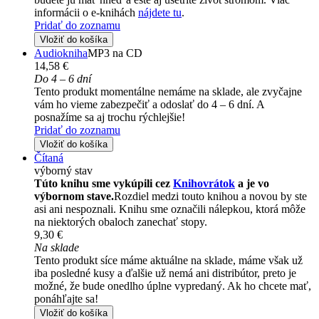
informácii o e-knihách
nájdete tu
.
Pridať do zoznamu
Vložiť do košíka
Audiokniha
MP3 na CD
14,58 €
Do 4 – 6 dní
Tento produkt momentálne nemáme na sklade, ale zvyčajne
vám ho vieme zabezpečiť a odoslať do 4 – 6 dní. A
posnažíme sa aj trochu rýchlejšie!
Pridať do zoznamu
Vložiť do košíka
Čítaná
výborný stav
Túto knihu sme vykúpili cez
Knihovrátok
a je vo
výbornom stave.
Rozdiel medzi touto knihou a novou by ste
asi ani nespoznali. Knihu sme označili nálepkou, ktorá môže
na niektorých obaloch zanechať stopy.
9,30 €
Na sklade
Tento produkt síce máme aktuálne na sklade, máme však už
iba posledné kusy a ďalšie už nemá ani distribútor, preto je
možné, že bude onedlho úplne vypredaný. Ak ho chcete mať,
ponáhľajte sa!
Vložiť do košíka