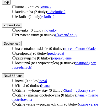
Typ
kniha (5 titulov)
kniha
5
audiokniha (2 tituly)
audiokniha
2
e-kniha (2 tituly)
e-kniha
2
Zobraziť iba
novinky (0 titulov)
novinky
zľavnené tituly (0 titulov)
zľavnené tituly
Dostupnosť
na centrálnom sklade (0 titulov)
na centrálnom sklade
predpredaj (0 titulov)
predpredaj
pripravujeme (0 titulov)
pripravujeme
dostupná (bez vypredaných) (0 titulov)
dostupná (bez
vypredaných)
Nové / čítané
nová (0 titulov)
nová
čítaná (0 titulov)
čítaná
čítaná - výborný stav (0 titulov)
čítaná - výborný stav
čítaná - mierne opotrebovaná (0 titulov)
čítaná - mierne
opotrebovaná
čítané verzie vypredaných kníh (0 titulov)
čítané verzie