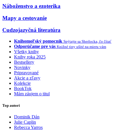
Náboženstvo a ezoterika
Mapy a cestovanie
Cudzojazyčná literatúra
Knihomoľský pomocník
Spýtajte sa Sherlocka, čo čítať
Odporúčame pre vás
Knižné tipy ušité na mieru vám
Všetky knihy
Knihy roka 2025
Bestsellery
Novinky
Pripravované
Akcie a zľavy
Kolekcie
BookTok
Mám záujem o titul
Top autori
Dominik Dán
Julie Caplin
Rebecca Yarros