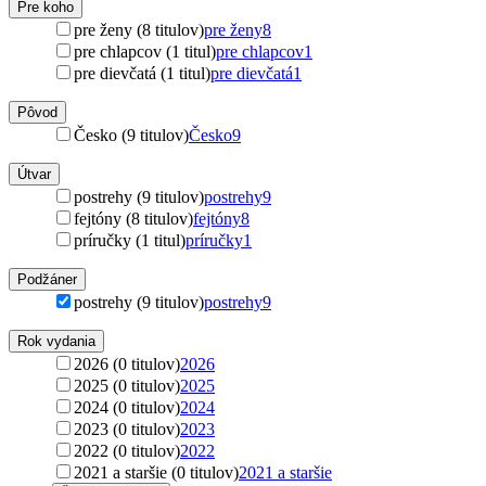
Pre koho
pre ženy (8 titulov)
pre ženy
8
pre chlapcov (1 titul)
pre chlapcov
1
pre dievčatá (1 titul)
pre dievčatá
1
Pôvod
Česko (9 titulov)
Česko
9
Útvar
postrehy (9 titulov)
postrehy
9
fejtóny (8 titulov)
fejtóny
8
príručky (1 titul)
príručky
1
Podžáner
postrehy (9 titulov)
postrehy
9
Rok vydania
2026 (0 titulov)
2026
2025 (0 titulov)
2025
2024 (0 titulov)
2024
2023 (0 titulov)
2023
2022 (0 titulov)
2022
2021 a staršie (0 titulov)
2021 a staršie