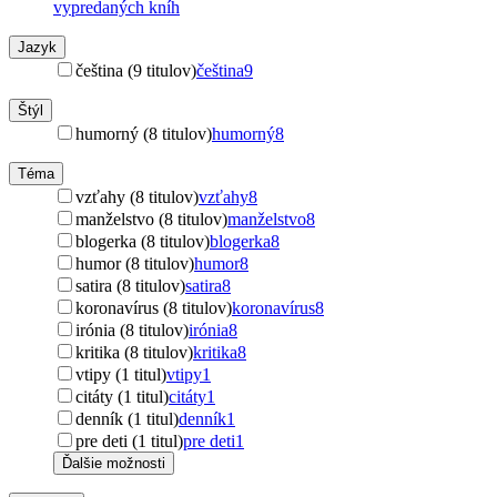
vypredaných kníh
Jazyk
čeština (9 titulov)
čeština
9
Štýl
humorný (8 titulov)
humorný
8
Téma
vzťahy (8 titulov)
vzťahy
8
manželstvo (8 titulov)
manželstvo
8
blogerka (8 titulov)
blogerka
8
humor (8 titulov)
humor
8
satira (8 titulov)
satira
8
koronavírus (8 titulov)
koronavírus
8
irónia (8 titulov)
irónia
8
kritika (8 titulov)
kritika
8
vtipy (1 titul)
vtipy
1
citáty (1 titul)
citáty
1
denník (1 titul)
denník
1
pre deti (1 titul)
pre deti
1
Ďalšie možnosti