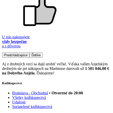
U nás nakupujete
vždy bezpečne
a s dôverou
Predchádzajúce
Ďalšie
Aj z drobných vecí sa dajú urobiť veľké. Vďaka vašim Anjelským
drobným ste pri nákupoch na Martinuse darovali už
1 501 846,00 €
na Dobrého Anjela
. Ďakujeme!
Kníhkupectvá
Bratislava - Obchodná
• Otvorené do 20:00
Všetky kníhkupectvá
Udalosti
Spriatelené kníhkupectvá