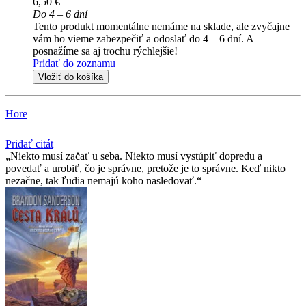
6,50 €
Do 4 – 6 dní
Tento produkt momentálne nemáme na sklade, ale zvyčajne
vám ho vieme zabezpečiť a odoslať do 4 – 6 dní. A
posnažíme sa aj trochu rýchlejšie!
Pridať do zoznamu
Vložiť do košíka
Hore
Pridať citát
Niekto musí začať u seba. Niekto musí vystúpiť dopredu a
povedať a urobiť, čo je správne, pretože je to správne. Keď nikto
nezačne, tak ľudia nemajú koho nasledovať.