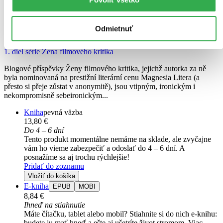
Odmietnuť
Žena filmového kritika
CZ
1. diel série
Žena filmového kritika
Blogové příspěvky Ženy filmového kritika, jejichž autorka za ně
byla nominovaná na prestižní literární cenu Magnesia Litera (a
přesto si přeje zůstat v anonymitě), jsou vtipným, ironickým i
nekompromisně sebeironickým...
Kniha
pevná väzba
13,80 €
Do 4 – 6 dní
Tento produkt momentálne nemáme na sklade, ale zvyčajne
vám ho vieme zabezpečiť a odoslať do 4 – 6 dní. A
posnažíme sa aj trochu rýchlejšie!
Pridať do zoznamu
Vložiť do košíka
E-kniha
EPUB
MOBI
8,84 €
Ihneď na stiahnutie
Máte čítačku, tablet alebo mobil? Stiahnite si do nich e-knihu:
budete ju mať hneď a ešte aj ušetríte život stromom. Viac