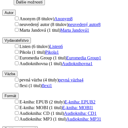
Ďalšie možnosti
Autor
Anonym (8 titulov)
Anonym
8
neuvedený autor (8 titulov)
neuvedený autor
8
Marta Jandová (1 titul)
Marta Jandová
1
Vydavateľstvo
Listen (6 titulov)
Listen
6
Pikola (1 titul)
Pikola
1
Euromedia Group (1 titul)
Euromedia Group
1
Audioknihovna (1 titul)
Audioknihovna
1
Väzba
pevná väzba (4 tituly)
pevná väzba
4
flexi (1 titul)
flexi
1
Formát
E-kniha: EPUB (2 tituly)
E-kniha: EPUB
2
E-kniha: MOBI (1 titul)
E-kniha: MOBI
1
Audiokniha: CD (1 titul)
Audiokniha: CD
1
Audiokniha: MP3 (1 titul)
Audiokniha: MP3
1