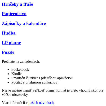
Hrnčeky a fľaše
Papiernictvo
Zápisníky a kalendáre
Hudba
LP platne
Puzzle
Prečítate na zariadeniach:
Pocketbook
Kindle
Smartfón či tablet s príslušnou aplikáciou
Počítač s príslušnou aplikáciou
Nie je možné meniť veľkosť písma, formát je preto vhodný skôr pre
väčšie obrazovky.
Viac informácií v
našich návodoch