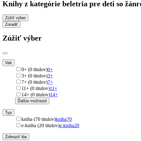
Knihy z kategórie beletria pre deti so žá
Zúžiť výber
Zoradiť
Zúžiť výber
Vek
0+ (0 titulov)
0+
3+ (0 titulov)
3+
7+ (0 titulov)
7+
11+ (0 titulov)
11+
14+ (0 titulov)
14+
Ďalšie možnosti
Typ
kniha (70 titulov)
kniha
70
e-kniha (20 titulov)
e-kniha
20
Zobraziť iba