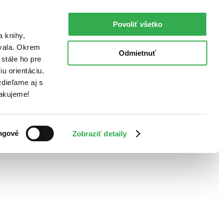
Povoliť všetko
a knihy,
ovala. Okrem
Odmietnuť
stále ho pre
u orientáciu.
dieľame aj s
Ďakujeme!
ngové
Zobraziť detaily