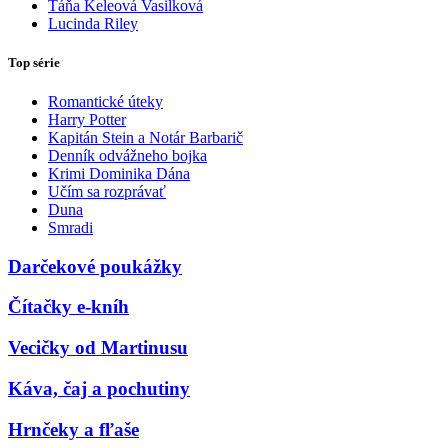
Táňa Keleová Vasilková
Lucinda Riley
Top série
Romantické úteky
Harry Potter
Kapitán Stein a Notár Barbarič
Denník odvážneho bojka
Krimi Dominika Dána
Učím sa rozprávať
Duna
Smradi
Darčekové poukážky
Čítačky e-kníh
Vecičky od Martinusu
Káva, čaj a pochutiny
Hrnčeky a fľaše