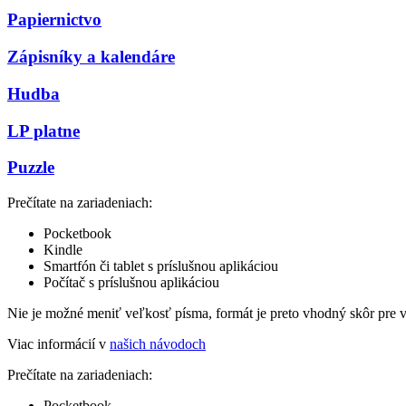
Papiernictvo
Zápisníky a kalendáre
Hudba
LP platne
Puzzle
Prečítate na zariadeniach:
Pocketbook
Kindle
Smartfón či tablet s príslušnou aplikáciou
Počítač s príslušnou aplikáciou
Nie je možné meniť veľkosť písma, formát je preto vhodný skôr pre 
Viac informácií v
našich návodoch
Prečítate na zariadeniach:
Pocketbook