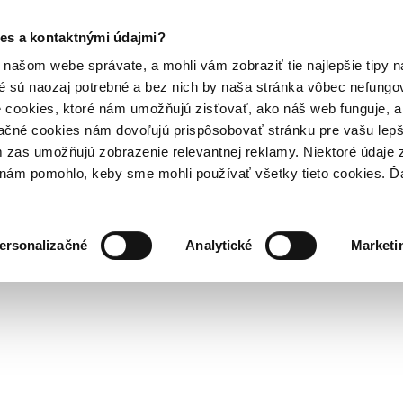
es a kontaktnými údajmi?
našom webe správate, a mohli vám zobraziť tie najlepšie tipy n
é sú naozaj potrebné a bez nich by naša stránka vôbec nefung
 cookies, ktoré nám umožňujú zisťovať, ako náš web funguje, a 
ačné cookies nám dovoľujú prispôsobovať stránku pre vašu lepši
zas umožňujú zobrazenie relevantnej reklamy. Niektoré údaje z
y nám pomohlo, keby sme mohli používať všetky tieto cookies. 
ersonalizačné
Analytické
Marketi