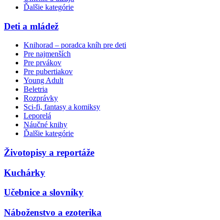
Ďalšie kategórie
Deti a mládež
Knihorad – poradca kníh pre deti
Pre najmenších
Pre prvákov
Pre pubertiakov
Young Adult
Beletria
Rozprávky
Sci-fi, fantasy a komiksy
Leporelá
Náučné knihy
Ďalšie kategórie
Životopisy a reportáže
Kuchárky
Učebnice a slovníky
Náboženstvo a ezoterika