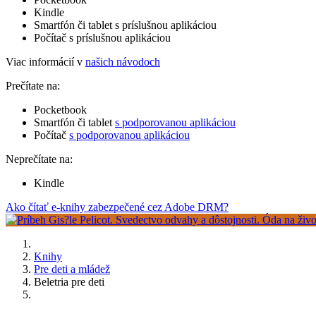
Kindle
Smartfón či tablet s príslušnou aplikáciou
Počítač s príslušnou aplikáciou
Viac informácií v
našich návodoch
Prečítate na:
Pocketbook
Smartfón či tablet
s podporovanou aplikáciou
Počítač
s podporovanou aplikáciou
Neprečítate na:
Kindle
Ako čítať e-knihy zabezpečené cez Adobe DRM?
Knihy
Pre deti a mládež
Beletria pre deti