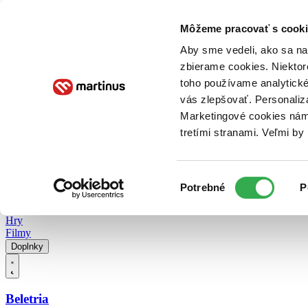
Doručenie
Kníhkupectvá
Knihovrátok
Poukážky
Knižný blog
Kontakt
Môžeme pracovať s cooki
Aby sme vedeli, ako sa na 
zbierame cookies. Niektor
E-knihy
Audioknihy
Hry
Filmy
Knihy
Doplnky
toho používame analytické
vás zlepšovať. Personaliz
Vyhľadávanie
Marketingové cookies nám 
tretími stranami. Veľmi b
Prihlásiť
Vyhľadávanie
Výber
Knihy
Potrebné
P
súhlasu
E-knihy
Audioknihy
Hry
Filmy
Doplnky
Beletria