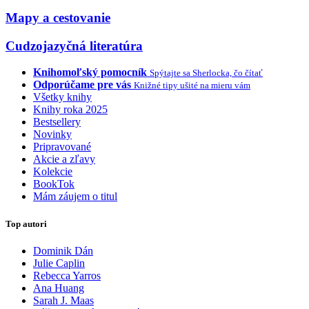
Mapy a cestovanie
Cudzojazyčná literatúra
Knihomoľský pomocník
Spýtajte sa Sherlocka, čo čítať
Odporúčame pre vás
Knižné tipy ušité na mieru vám
Všetky knihy
Knihy roka 2025
Bestsellery
Novinky
Pripravované
Akcie a zľavy
Kolekcie
BookTok
Mám záujem o titul
Top autori
Dominik Dán
Julie Caplin
Rebecca Yarros
Ana Huang
Sarah J. Maas