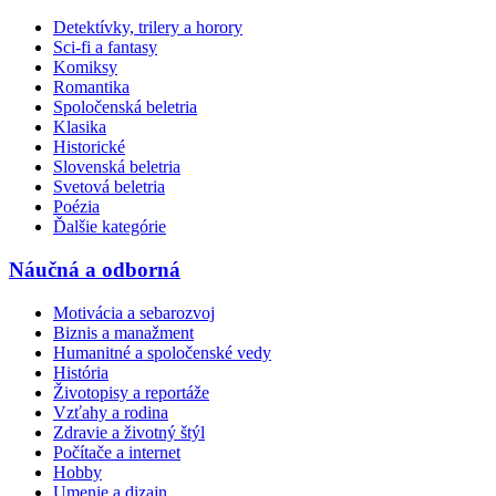
Detektívky, trilery a horory
Sci-fi a fantasy
Komiksy
Romantika
Spoločenská beletria
Klasika
Historické
Slovenská beletria
Svetová beletria
Poézia
Ďalšie kategórie
Náučná a odborná
Motivácia a sebarozvoj
Biznis a manažment
Humanitné a spoločenské vedy
História
Životopisy a reportáže
Vzťahy a rodina
Zdravie a životný štýl
Počítače a internet
Hobby
Umenie a dizajn