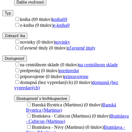
Ďalšie možnosti
Typ
kniha (69 titulov)
kniha
69
e-kniha (9 titulov)
e-kniha
9
Zobraziť iba
novinky (0 titulov)
novinky
zľavnené tituly (0 titulov)
zľavnené tituly
Dostupnosť
na centrálnom sklade (0 titulov)
na centrálnom sklade
predpredaj (0 titulov)
predpredaj
pripravujeme (0 titulov)
pripravujeme
dostupná (bez vypredaných) (0 titulov)
dostupná (bez
vypredaných)
Dostupnosť v kníhkupectve
Banská Bystrica (Martinus) (0 titulov)
Banská
Bystrica (Martinus)
Bratislava - Cubicon (Martinus) (0 titulov)
Bratislava
- Cubicon (Martinus)
Bratislava - Nivy (Martinus) (0 titulov)
Bratislava -