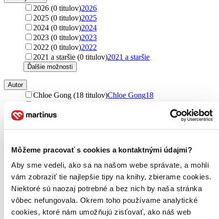
2026 (0 titulov)
2026
2025 (0 titulov)
2025
2024 (0 titulov)
2024
2023 (0 titulov)
2023
2022 (0 titulov)
2022
2021 a staršie (0 titulov)
2021 a staršie
Ďalšie možnosti
Autor
Chloe Gong (18 titulov)
Chloe Gong
18
Xiran Jay Zhao (17 titulov)
Xiran Jay Zhao
17
Ann Liang (12 titulov)
Ann Liang
12
Amélie Wen Zhao (9 titulov)
Amélie Wen Zhao
9
Amelie Wen Zhao (9 titulov)
Amelie Wen Zhao
9
Cixin Liu (7 titulov)
Cixin Liu
7
Môžeme pracovať s cookies a kontaktnými údajmi?
Liou Cch´-Sin (7 titulov)
Liou Cch´-Sin
7
Marie Lu (4 tituly)
Marie Lu
4
Aby sme vedeli, ako sa na našom webe správate, a mohli
Malinda Lo (3 tituly)
Malinda Lo
3
vám zobraziť tie najlepšie tipy na knihy, zbierame cookies.
Shu-Fen Wang (2 tituly)
Shu-Fen Wang
2
Niektoré sú naozaj potrebné a bez nich by naša stránka
Guo Zhenyuan (2 tituly)
Guo Zhenyuan
2
vôbec nefungovala. Okrem toho používame analytické
Jen Wang (2 tituly)
Jen Wang
2
cookies, ktoré nám umožňujú zisťovať, ako náš web
Dalajláma (1 titul)
Dalajláma
1