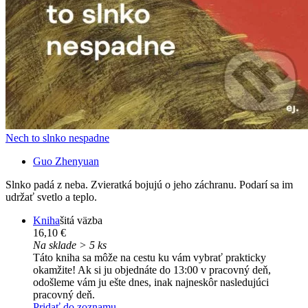
Nech to slnko nespadne
Guo Zhenyuan
Slnko padá z neba. Zvieratká bojujú o jeho záchranu. Podarí sa im
udržať svetlo a teplo.
Kniha
šitá väzba
16,10 €
Na sklade > 5 ks
Táto kniha sa môže na cestu ku vám vybrať prakticky
okamžite! Ak si ju objednáte do 13:00 v pracovný deň,
odošleme vám ju ešte dnes, inak najneskôr nasledujúci
pracovný deň.
Pridať do zoznamu