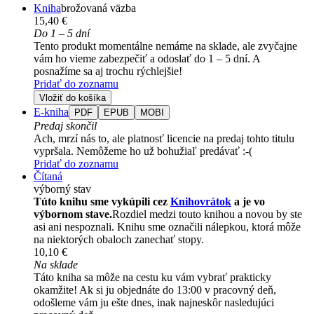
Kniha
brožovaná väzba
15,40 €
Do 1 – 5 dní
Tento produkt momentálne nemáme na sklade, ale zvyčajne
vám ho vieme zabezpečiť a odoslať do 1 – 5 dní. A
posnažíme sa aj trochu rýchlejšie!
Pridať do zoznamu
Vložiť do košíka
E-kniha
PDF
EPUB
MOBI
Predaj skončil
Ach, mrzí nás to, ale platnosť licencie na predaj tohto titulu
vypršala. Nemôžeme ho už bohužiaľ predávať :-(
Pridať do zoznamu
Čítaná
výborný stav
Túto knihu sme vykúpili cez
Knihovrátok
a je vo
výbornom stave.
Rozdiel medzi touto knihou a novou by ste
asi ani nespoznali. Knihu sme označili nálepkou, ktorá môže
na niektorých obaloch zanechať stopy.
10,10 €
Na sklade
Táto kniha sa môže na cestu ku vám vybrať prakticky
okamžite! Ak si ju objednáte do 13:00 v pracovný deň,
odošleme vám ju ešte dnes, inak najneskôr nasledujúci