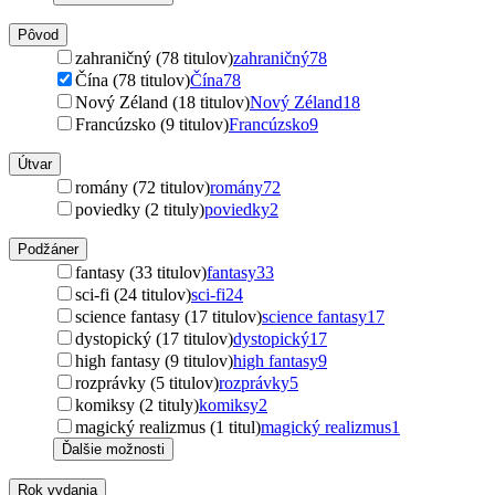
Pôvod
zahraničný (78 titulov)
zahraničný
78
Čína (78 titulov)
Čína
78
Nový Zéland (18 titulov)
Nový Zéland
18
Francúzsko (9 titulov)
Francúzsko
9
Útvar
romány (72 titulov)
romány
72
poviedky (2 tituly)
poviedky
2
Podžáner
fantasy (33 titulov)
fantasy
33
sci-fi (24 titulov)
sci-fi
24
science fantasy (17 titulov)
science fantasy
17
dystopický (17 titulov)
dystopický
17
high fantasy (9 titulov)
high fantasy
9
rozprávky (5 titulov)
rozprávky
5
komiksy (2 tituly)
komiksy
2
magický realizmus (1 titul)
magický realizmus
1
Ďalšie možnosti
Rok vydania