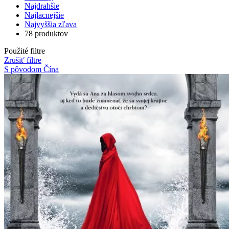
Najdrahšie
Najlacnejšie
Najvyššia zľava
78 produktov
Použité filtre
Zrušiť filtre
S pôvodom Čína