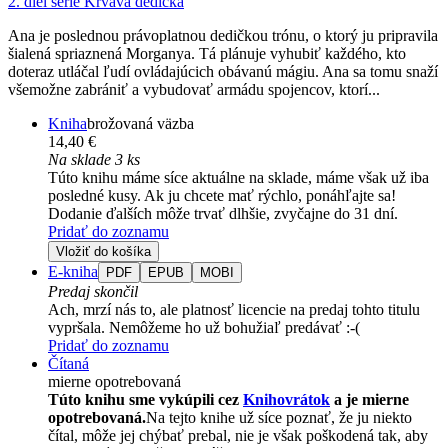
2. diel série
Krvavá dedička
Ana je poslednou právoplatnou dedičkou trónu, o ktorý ju pripravila
šialená spriaznená Morganya. Tá plánuje vyhubiť každého, kto
doteraz utláčal ľudí ovládajúcich obávanú mágiu. Ana sa tomu snaží
všemožne zabrániť a vybudovať armádu spojencov, ktorí...
Kniha
brožovaná väzba
14,40 €
Na sklade 3 ks
Túto knihu máme síce aktuálne na sklade, máme však už iba
posledné kusy. Ak ju chcete mať rýchlo, ponáhľajte sa!
Dodanie ďalších môže trvať dlhšie, zvyčajne do 31 dní.
Pridať do zoznamu
Vložiť do košíka
E-kniha
PDF
EPUB
MOBI
Predaj skončil
Ach, mrzí nás to, ale platnosť licencie na predaj tohto titulu
vypršala. Nemôžeme ho už bohužiaľ predávať :-(
Pridať do zoznamu
Čítaná
mierne opotrebovaná
Túto knihu sme vykúpili cez
Knihovrátok
a je mierne
opotrebovaná.
Na tejto knihe už síce poznať, že ju niekto
čítal, môže jej chýbať prebal, nie je však poškodená tak, aby