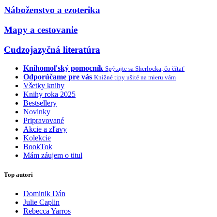
Náboženstvo a ezoterika
Mapy a cestovanie
Cudzojazyčná literatúra
Knihomoľský pomocník
Spýtajte sa Sherlocka, čo čítať
Odporúčame pre vás
Knižné tipy ušité na mieru vám
Všetky knihy
Knihy roka 2025
Bestsellery
Novinky
Pripravované
Akcie a zľavy
Kolekcie
BookTok
Mám záujem o titul
Top autori
Dominik Dán
Julie Caplin
Rebecca Yarros