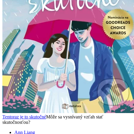
Tentoraz je to skutočné
Môže sa vysnívaný vzťah stať
skutočnosťou?
Ann Liang