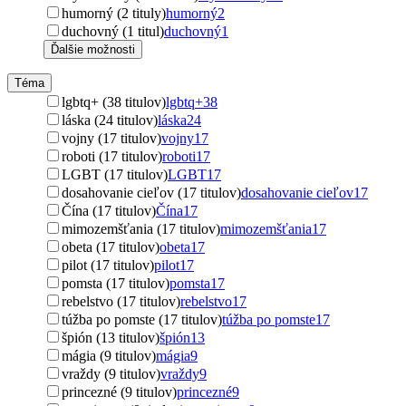
humorný (2 tituly)
humorný
2
duchovný (1 titul)
duchovný
1
Ďalšie možnosti
Téma
lgbtq+ (38 titulov)
lgbtq+
38
láska (24 titulov)
láska
24
vojny (17 titulov)
vojny
17
roboti (17 titulov)
roboti
17
LGBT (17 titulov)
LGBT
17
dosahovanie cieľov (17 titulov)
dosahovanie cieľov
17
Čína (17 titulov)
Čína
17
mimozemšťania (17 titulov)
mimozemšťania
17
obeta (17 titulov)
obeta
17
pilot (17 titulov)
pilot
17
pomsta (17 titulov)
pomsta
17
rebelstvo (17 titulov)
rebelstvo
17
túžba po pomste (17 titulov)
túžba po pomste
17
špión (13 titulov)
špión
13
mágia (9 titulov)
mágia
9
vraždy (9 titulov)
vraždy
9
princezné (9 titulov)
princezné
9