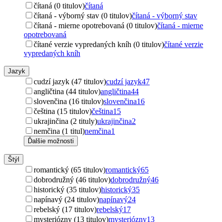
čítaná (0 titulov)
čítaná
čítaná - výborný stav (0 titulov)
čítaná - výborný stav
čítaná - mierne opotrebovaná (0 titulov)
čítaná - mierne
opotrebovaná
čítané verzie vypredaných kníh (0 titulov)
čítané verzie
vypredaných kníh
Jazyk
cudzí jazyk (47 titulov)
cudzí jazyk
47
angličtina (44 titulov)
angličtina
44
slovenčina (16 titulov)
slovenčina
16
čeština (15 titulov)
čeština
15
ukrajinčina (2 tituly)
ukrajinčina
2
nemčina (1 titul)
nemčina
1
Ďalšie možnosti
Štýl
romantický (65 titulov)
romantický
65
dobrodružný (46 titulov)
dobrodružný
46
historický (35 titulov)
historický
35
napínavý (24 titulov)
napínavý
24
rebelský (17 titulov)
rebelský
17
mysteriózny (13 titulov)
mysteriózny
13