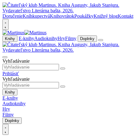
Doručenie
Kníhkupectvá
Knihovrátok
Poukážky
Knižný blog
Kontakt
E-knihy
Audioknihy
Hry
Filmy
Knihy
Doplnky
Vyhľadávanie
Prihlásiť
Vyhľadávanie
Knihy
E-knihy
Audioknihy
Hry
Filmy
Doplnky