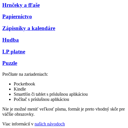
Hrnčeky a fľaše
Papiernictvo
Zápisníky a kalendáre
Hudba
LP platne
Puzzle
Prečítate na zariadeniach:
Pocketbook
Kindle
Smartfón či tablet s príslušnou aplikáciou
Počítač s príslušnou aplikáciou
Nie je možné meniť veľkosť písma, formát je preto vhodný skôr pre
väčšie obrazovky.
Viac informácií v
našich návodoch