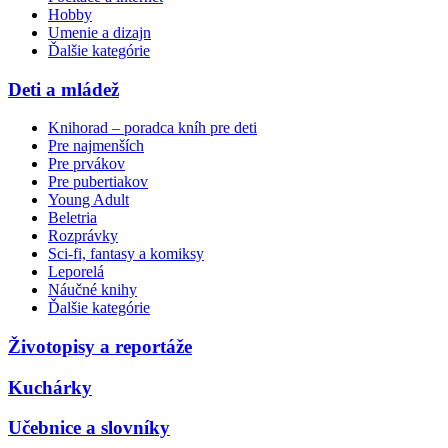
Hobby
Umenie a dizajn
Ďalšie kategórie
Deti a mládež
Knihorad – poradca kníh pre deti
Pre najmenších
Pre prvákov
Pre pubertiakov
Young Adult
Beletria
Rozprávky
Sci-fi, fantasy a komiksy
Leporelá
Náučné knihy
Ďalšie kategórie
Životopisy a reportáže
Kuchárky
Učebnice a slovníky