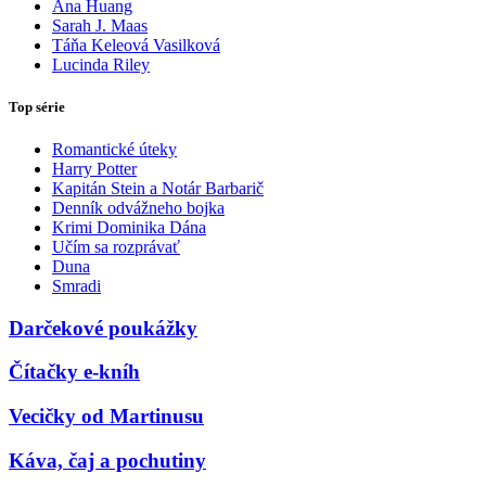
Ana Huang
Sarah J. Maas
Táňa Keleová Vasilková
Lucinda Riley
Top série
Romantické úteky
Harry Potter
Kapitán Stein a Notár Barbarič
Denník odvážneho bojka
Krimi Dominika Dána
Učím sa rozprávať
Duna
Smradi
Darčekové poukážky
Čítačky e-kníh
Vecičky od Martinusu
Káva, čaj a pochutiny