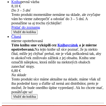
Kniha
pevná väzba
8,10 €
Do 3 – 5 dní
Tento produkt momentálne nemáme na sklade, ale zvyčajne
vám ho vieme zabezpečiť a odoslať do 3 – 5 dní. A
posnažíme sa aj trochu rýchlejšie!
Pridať do zoznamu
Vložiť do košíka
Čítaná
mierne opotrebovaná
Túto knihu sme vykúpili cez
Knihovrátok
a je mierne
opotrebovaná.
Na tejto knihe už síce poznať, že ju niekto
čítal, môže jej chýbať prebal, nie je však poškodená tak, aby
to akokoľvek znižovalo zážitok z jej obsahu. Knihu sme
označili nálepkou, ktorá môže na niektorých obaloch
zanechať stopy.
6,80 €
Na sklade
Tento produkt síce máme aktuálne na sklade, máme však už
iba posledné kusy a ďalšie už nemá ani distribútor, preto je
možné, že bude onedlho úplne vypredaný. Ak ho chcete mať,
ponáhľajte sa!
Vložiť do košíka