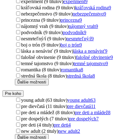
experiment (9 titulov)
experiment
9
kráľovská rodina (9 titulov)
kráľovská rodina
9
nebezpečenstvo (9 titulov)
nebezpečenstvo
9
princezna (9 titulov)
princezna
9
nájomný vrah (9 titulov)
nájomný vrah
9
podvodník (9 titulov)
podvodník
9
nesmrteľný/í (9 titulov)
nesmrteľný/í
9
boj o trón (9 titulov)
boj o trón
9
láska a nenávisť (9 titulov)
láska a nenávisť
9
falošné obvinenie (9 titulov)
falošné obvinenie
9
temné tajomstvo (9 titulov)
temné tajomstvo
9
romantika (8 titulov)
romantika
8
stredná škola (8 titulov)
stredná škola
8
Ďalšie možnosti
Pre koho
young adult (63 titulov)
young adult
63
pre dievčatá (11 titulov)
pre dievčatá
11
pre deti a mládež (8 titulov)
pre deti a mládež
8
pre dospelých (7 titulov)
pre dospelých
7
pre deti (4 tituly)
pre deti
4
new adult (2 tituly)
new adult
2
Ďalšie možnosti