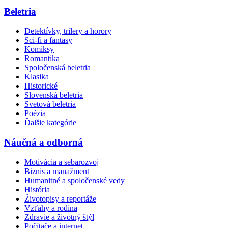
Beletria
Detektívky, trilery a horory
Sci-fi a fantasy
Komiksy
Romantika
Spoločenská beletria
Klasika
Historické
Slovenská beletria
Svetová beletria
Poézia
Ďalšie kategórie
Náučná a odborná
Motivácia a sebarozvoj
Biznis a manažment
Humanitné a spoločenské vedy
História
Životopisy a reportáže
Vzťahy a rodina
Zdravie a životný štýl
Počítače a internet