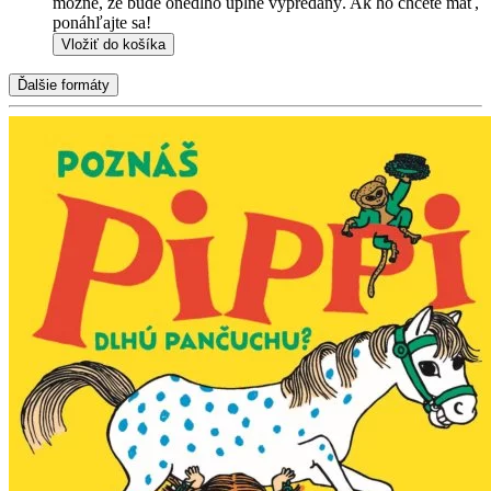
možné, že bude onedlho úplne vypredaný. Ak ho chcete mať,
ponáhľajte sa!
Vložiť do košíka
Ďalšie formáty