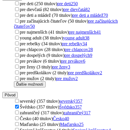
pre deti (250 titulov)
pre deti
250
pre dievčatá (82 titulov)
pre dievčatá
82
pre deti a mládež (70 titulov)
pre deti a mládež
70
pre začínajúcich čitateľov (50 titulov)
pre začínajúcich
čitateľov
50
pre najmenších (41 titulov)
pre najmenších
41
young adult (38 titulov)
young adult
38
pre rebelky (34 titulov)
pre rebelky
34
pre chlapcov (28 titulov)
pre chlapcov
28
pre dospelých (9 titulov)
pre dospelých
9
pre prvákov (6 titulov)
pre prvákov
6
pre ženy (3 tituly)
pre ženy
3
pre predškolákov (2 tituly)
pre predškolákov
2
pre mužov (2 tituly)
pre mužov
2
Ďalšie možnosti
Pôvod
severský (357 titulov)
severský
357
Švédsko (357 titulov)
Švédsko
357
zahraničný (317 titulov)
zahraničný
317
Česko (40 titulov)
Česko
40
Maďarsko (25 titulov)
Maďarsko
25