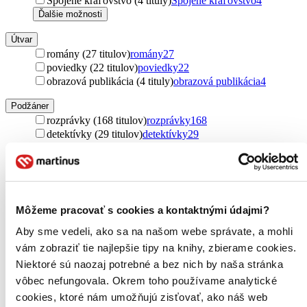
Spojené kráľovstvo (4 tituly)
Spojené kráľovstvo
4
Ďalšie možnosti
Útvar
romány (27 titulov)
romány
27
poviedky (22 titulov)
poviedky
22
obrazová publikácia (4 tituly)
obrazová publikácia
4
Podžáner
rozprávky (168 titulov)
rozprávky
168
detektívky (29 titulov)
detektívky
29
fantasy (13 titulov)
fantasy
13
náučné (5 titulov)
náučné
5
sci-fi (4 tituly)
sci-fi
4
thrillery (4 tituly)
thrillery
4
komiksy (2 tituly)
komiksy
2
Môžeme pracovať s cookies a kontaktnými údajmi?
Ďalšie možnosti
Aby sme vedeli, ako sa na našom webe správate, a mohli
Rok vydania
vám zobraziť tie najlepšie tipy na knihy, zbierame cookies.
2026 (0 titulov)
2026
Niektoré sú naozaj potrebné a bez nich by naša stránka
2025 (0 titulov)
2025
vôbec nefungovala. Okrem toho používame analytické
2024 (0 titulov)
2024
2023 (0 titulov)
2023
cookies, ktoré nám umožňujú zisťovať, ako náš web