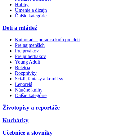
Hobby
Umenie a dizajn
Ďalšie kategórie
Deti a mládež
Knihorad – poradca kníh pre deti
Pre najmenších
Pre prvákov
Pre pubertiakov
Young Adult
Beletria
Rozprávky
Sci-fi, fantasy a komiksy
Leporelá
Náučné knihy
Ďalšie kategórie
Životopisy a reportáže
Kuchárky
Učebnice a slovníky