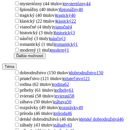
mysteriózny (44 titulov)
mysteriózny
44
špionážny (40 titulov)
špionážny
40
tragický (40 titulov)
tragický
40
klasický (22 titulov)
klasický
22
vianočné (4 tituly)
vianočné
4
historický (3 tituly)
historický
3
náučný (3 tituly)
náučný
3
romantický (1 titul)
romantický
1
moderný (1 titul)
moderný
1
Ďalšie možnosti
Téma
dobrodružstvo (150 titulov)
dobrodružstvo
150
priateľstvo (121 titulov)
priateľstvo
121
rodina (62 titulov)
rodina
62
príbehy (61 titulov)
príbehy
61
zvieratá (58 titulov)
zvieratá
58
zábava (50 titulov)
zábava
50
rozprávky (49 titulov)
rozprávky
49
príroda (46 titulov)
príroda
46
detské dobrodružstvá (46 titulov)
detské dobrodružstvá
46
záhady (43 titulov)
záhady
43