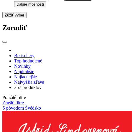
Ďalšie možnosti
Zúžiť výber
Zoradiť
Bestsellery
Top hodnotené
Novinky
Najdrahšie
Najlacnejšie
Najvyššia zľava
357 produktov
Použité filtre
Zrušiť filtre
S pôvodom Švédsko