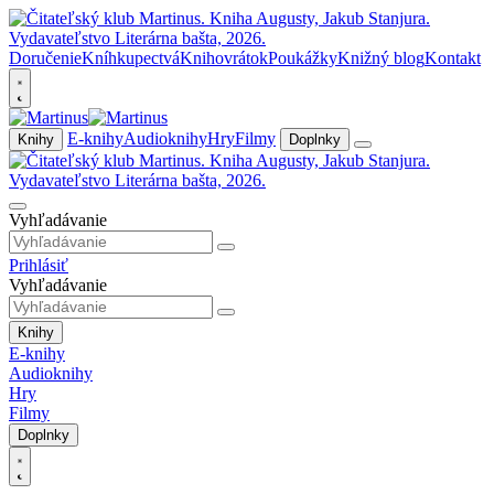
Doručenie
Kníhkupectvá
Knihovrátok
Poukážky
Knižný blog
Kontakt
E-knihy
Audioknihy
Hry
Filmy
Knihy
Doplnky
Vyhľadávanie
Prihlásiť
Vyhľadávanie
Knihy
E-knihy
Audioknihy
Hry
Filmy
Doplnky