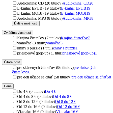
Audiokniha: CD (20 titulov)
Audiokniha: CD
20
E-kniha: EPUB (19 titulov)
E-kniha: EPUB
19
E-kniha: MOBI (19 titulov)
E-kniha: MOBI
19
Audiokniha: MP3 (8 titulov)
Audiokniha: MP3
8
Ďalšie možnosti
Zvláštna vlastnosť
Krajina čitateľov (7 titulov)
Krajina čitateľov
7
vianočné (3 tituly)
vianočné
3
knihy s puzzle (1 titul)
knihy s puzzle
1
priestorové (pop-up) (1 titul)
priestorové (pop-up)
1
Čitateľnosť
pre skúsených čitateľov (96 titulov)
pre skúsených
čitateľov
96
pre deti učiace sa čítať (58 titulov)
pre deti učiace sa čítať
58
Cena
Do 4 € (0 titulov)
Do 4 €
Od 4 do 8 € (0 titulov)
Od 4 do 8 €
Od 8 do 12 € (0 titulov)
Od 8 do 12 €
Od 12 do 16 € (0 titulov)
Od 12 do 16 €
Viac ako 16 € (0 titulov)
Viac ako 16 €