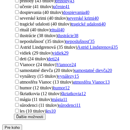
príhody (43 titulov)
príhody
43
učenie (41 titulov)
učenie
41
dospievania (40 titulov)
dospievania
40
severské krimi (40 titulov)
severské krimi
40
tragické udalosti (40 titulov)
tragické udalosti
40
rituál (40 titulov)
rituál
40
ilustrácie (38 titulov)
ilustrácie
38
neposlušnosť (35 titulov)
neposlušnosť
35
Astrid Lindgrenová (35 titulov)
Astrid Lindgrenová
35
vidiek (29 titulov)
vidiek
29
deti (24 titulov)
deti
24
Vianoce (24 titulov)
Vianoce
24
samostatné dievča (20 titulov)
samostatné dievča
20
vynálezy (15 titulov)
vynálezy
15
atmosféra Vianoc (13 titulov)
atmosféra Vianoc
13
humor (12 titulov)
humor
12
škriatkovia (12 titulov)
škriatkovia
12
mágia (11 titulov)
mágia
11
súrodenci (11 titulov)
súrodenci
11
les (10 titulov)
les
10
Ďalšie možnosti
Pre koho