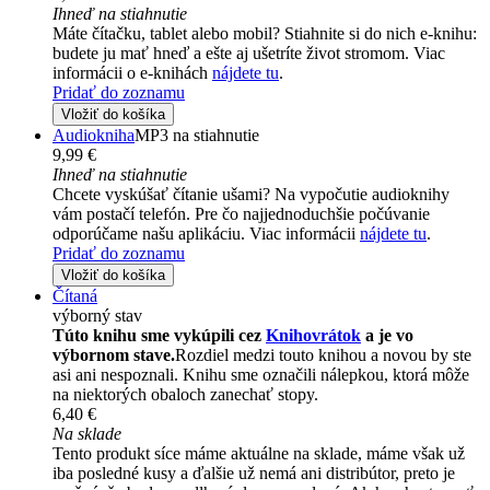
Ihneď na stiahnutie
Máte čítačku, tablet alebo mobil? Stiahnite si do nich e-knihu:
budete ju mať hneď a ešte aj ušetríte život stromom. Viac
informácii o e-knihách
nájdete tu
.
Pridať do zoznamu
Vložiť do košíka
Audiokniha
MP3 na stiahnutie
9,99 €
Ihneď na stiahnutie
Chcete vyskúšať čítanie ušami? Na vypočutie audioknihy
vám postačí telefón. Pre čo najjednoduchšie počúvanie
odporúčame našu aplikáciu. Viac informácii
nájdete tu
.
Pridať do zoznamu
Vložiť do košíka
Čítaná
výborný stav
Túto knihu sme vykúpili cez
Knihovrátok
a je vo
výbornom stave.
Rozdiel medzi touto knihou a novou by ste
asi ani nespoznali. Knihu sme označili nálepkou, ktorá môže
na niektorých obaloch zanechať stopy.
6,40 €
Na sklade
Tento produkt síce máme aktuálne na sklade, máme však už
iba posledné kusy a ďalšie už nemá ani distribútor, preto je