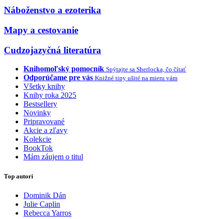
Náboženstvo a ezoterika
Mapy a cestovanie
Cudzojazyčná literatúra
Knihomoľský pomocník
Spýtajte sa Sherlocka, čo čítať
Odporúčame pre vás
Knižné tipy ušité na mieru vám
Všetky knihy
Knihy roka 2025
Bestsellery
Novinky
Pripravované
Akcie a zľavy
Kolekcie
BookTok
Mám záujem o titul
Top autori
Dominik Dán
Julie Caplin
Rebecca Yarros