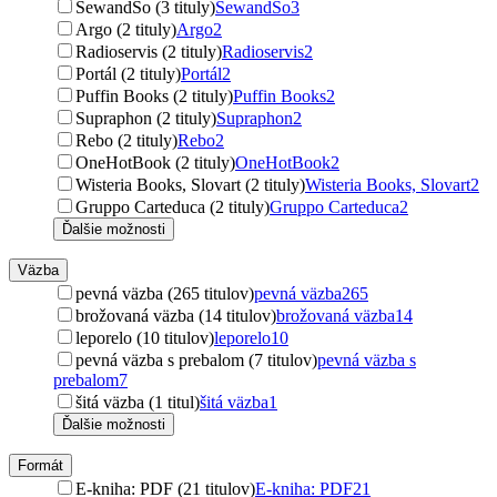
SewandSo (3 tituly)
SewandSo
3
Argo (2 tituly)
Argo
2
Radioservis (2 tituly)
Radioservis
2
Portál (2 tituly)
Portál
2
Puffin Books (2 tituly)
Puffin Books
2
Supraphon (2 tituly)
Supraphon
2
Rebo (2 tituly)
Rebo
2
OneHotBook (2 tituly)
OneHotBook
2
Wisteria Books, Slovart (2 tituly)
Wisteria Books, Slovart
2
Gruppo Carteduca (2 tituly)
Gruppo Carteduca
2
Ďalšie možnosti
Väzba
pevná väzba (265 titulov)
pevná väzba
265
brožovaná väzba (14 titulov)
brožovaná väzba
14
leporelo (10 titulov)
leporelo
10
pevná väzba s prebalom (7 titulov)
pevná väzba s
prebalom
7
šitá väzba (1 titul)
šitá väzba
1
Ďalšie možnosti
Formát
E-kniha: PDF (21 titulov)
E-kniha: PDF
21