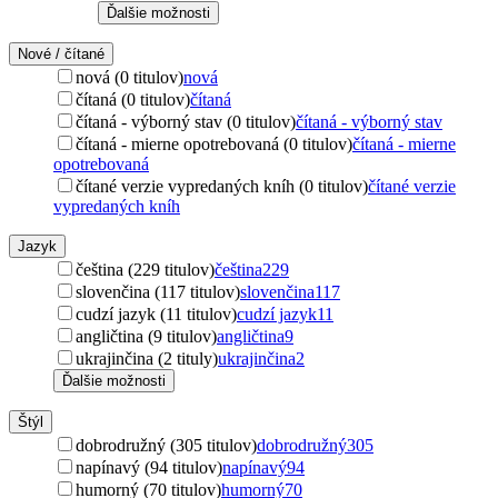
Ďalšie možnosti
Nové / čítané
nová (0 titulov)
nová
čítaná (0 titulov)
čítaná
čítaná - výborný stav (0 titulov)
čítaná - výborný stav
čítaná - mierne opotrebovaná (0 titulov)
čítaná - mierne
opotrebovaná
čítané verzie vypredaných kníh (0 titulov)
čítané verzie
vypredaných kníh
Jazyk
čeština (229 titulov)
čeština
229
slovenčina (117 titulov)
slovenčina
117
cudzí jazyk (11 titulov)
cudzí jazyk
11
angličtina (9 titulov)
angličtina
9
ukrajinčina (2 tituly)
ukrajinčina
2
Ďalšie možnosti
Štýl
dobrodružný (305 titulov)
dobrodružný
305
napínavý (94 titulov)
napínavý
94
humorný (70 titulov)
humorný
70