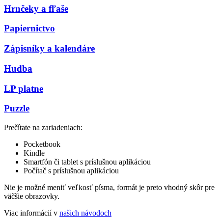
Hrnčeky a fľaše
Papiernictvo
Zápisníky a kalendáre
Hudba
LP platne
Puzzle
Prečítate na zariadeniach:
Pocketbook
Kindle
Smartfón či tablet s príslušnou aplikáciou
Počítač s príslušnou aplikáciou
Nie je možné meniť veľkosť písma, formát je preto vhodný skôr pre
väčšie obrazovky.
Viac informácií v
našich návodoch