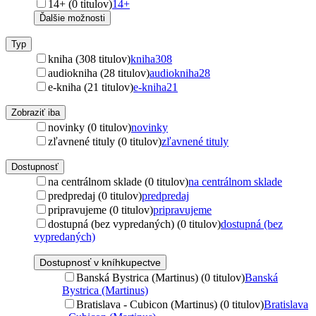
14+ (0 titulov)
14+
Ďalšie možnosti
Typ
kniha (308 titulov)
kniha
308
audiokniha (28 titulov)
audiokniha
28
e-kniha (21 titulov)
e-kniha
21
Zobraziť iba
novinky (0 titulov)
novinky
zľavnené tituly (0 titulov)
zľavnené tituly
Dostupnosť
na centrálnom sklade (0 titulov)
na centrálnom sklade
predpredaj (0 titulov)
predpredaj
pripravujeme (0 titulov)
pripravujeme
dostupná (bez vypredaných) (0 titulov)
dostupná (bez
vypredaných)
Dostupnosť v kníhkupectve
Banská Bystrica (Martinus) (0 titulov)
Banská
Bystrica (Martinus)
Bratislava - Cubicon (Martinus) (0 titulov)
Bratislava