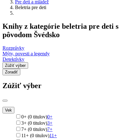
Pre deti a mládež
Beletria pre deti
Knihy z kategórie beletria pre deti s
pôvodom Švédsko
Rozprávky
Mýty, povesti a legendy
Detektívky
Zúžiť výber
Zoradiť
Zúžiť výber
Vek
0+ (0 titulov)
0+
3+ (0 titulov)
3+
7+ (0 titulov)
7+
11+ (0 titulov)
11+