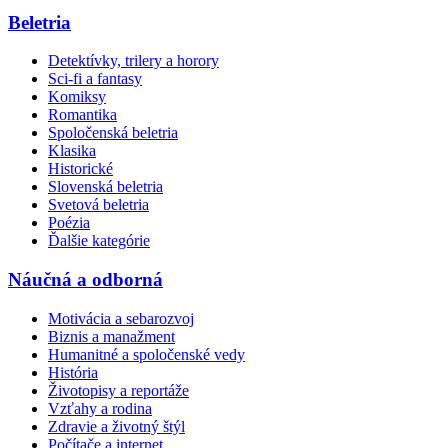
Beletria
Detektívky, trilery a horory
Sci-fi a fantasy
Komiksy
Romantika
Spoločenská beletria
Klasika
Historické
Slovenská beletria
Svetová beletria
Poézia
Ďalšie kategórie
Náučná a odborná
Motivácia a sebarozvoj
Biznis a manažment
Humanitné a spoločenské vedy
História
Životopisy a reportáže
Vzťahy a rodina
Zdravie a životný štýl
Počítače a internet