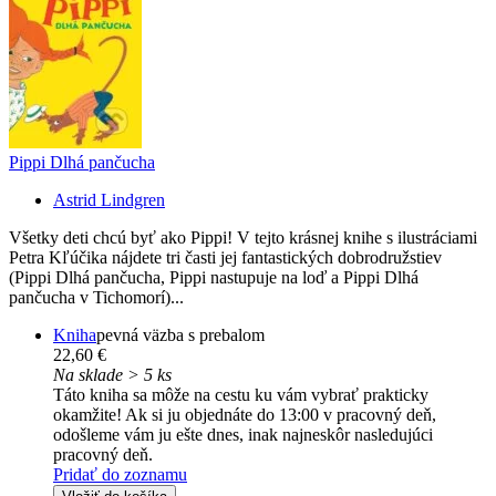
Pippi Dlhá pančucha
Astrid Lindgren
Všetky deti chcú byť ako Pippi! V tejto krásnej knihe s ilustráciami
Petra Kľúčika nájdete tri časti jej fantastických dobrodružstiev
(Pippi Dlhá pančucha, Pippi nastupuje na loď a Pippi Dlhá
pančucha v Tichomorí)...
Kniha
pevná väzba s prebalom
22,60 €
Na sklade > 5 ks
Táto kniha sa môže na cestu ku vám vybrať prakticky
okamžite! Ak si ju objednáte do 13:00 v pracovný deň,
odošleme vám ju ešte dnes, inak najneskôr nasledujúci
pracovný deň.
Pridať do zoznamu