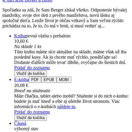
Spočiatku sa zdá, že Sam Berger získal všetko. Odpustenie bývalej
manželky, svoje dve deti z prvého manželstva, novú lásku aj
spoločné dieťa. Lenže život je občas vrtkavý a Sam veľmi rýchlo
prichádza na to, že to, čo má v hrsti, si musí vedieť aj...
Kniha
pevná väzba s prebalom
10,60 €
Na sklade 1 ks
Túto knihu máme síce aktuálne na sklade, máme však už iba
posledné kusy. Ak ju chcete mať rýchlo, ponáhľajte sa!
Dodanie ďalších môže trvať dlhšie, zvyčajne do šiestich dní.
Pridať do zoznamu
Vložiť do košíka
E-kniha
PDF
EPUB
MOBI
20,08 €
Ihneď na stiahnutie
Máte čítačku, tablet alebo mobil? Stiahnite si do nich e-knihu:
budete ju mať hneď a ešte aj ušetríte život stromom. Viac
informácii o e-knihách
nájdete tu
.
Pridať do zoznamu
Vložiť do košíka
Čítaná
výborný stav