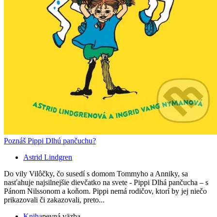
Poznáš Pippi Dlhú pančuchu?
Astrid Lindgren
Do vily Vilôčky, čo susedí s domom Tommyho a Anniky, sa
nasťahuje najsilnejšie dievčatko na svete - Pippi Dlhá pančucha – s
Pánom Nilssonom a koňom. Pippi nemá rodičov, ktorí by jej niečo
prikazovali či zakazovali, preto...
Kniha
pevná väzba