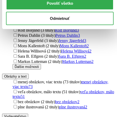
Povoliť všetko
David Sundin (4 tituly)
David Sundin
4
Oskar Jonsson (4 tituly)
Oskar Jonsson
4
Mats Strandberg (3 tituly)
Mats Strandberg
3
Odmietnuť
Kristina Ohlsson (3 tituly)
Kristina Ohlsson
3
Cilla Börjlind (3 tituly)
Cilla Börjlind
3
Rolf Börjlind (3 tituly)
Rolf Börjlind
3
Petrus Dahlin (3 tituly)
Petrus Dahlin
3
Jenny Jägerfeld (3 tituly)
Jenny Jägerfeld
3
Mons Kallentoft (2 tituly)
Mons Kallentoft
2
Helena Willisová (2 tituly)
Helena Willisová
2
Sara B. Elfgren (2 tituly)
Sara B. Elfgren
2
Markus Lutteman (2 tituly)
Markus Lutteman
2
Ďalšie možnosti
Obrázky a text
menej obrázkov, viac textu (73 titulov)
menej obrázkov,
viac textu
73
veľa obrázkov, málo textu (51 titulov)
veľa obrázkov, málo
textu
51
bez obrázkov (2 tituly)
bez obrázkov
2
plne ilustrovaná (2 tituly)
plne ilustrovaná
2
Vydavateľstvo