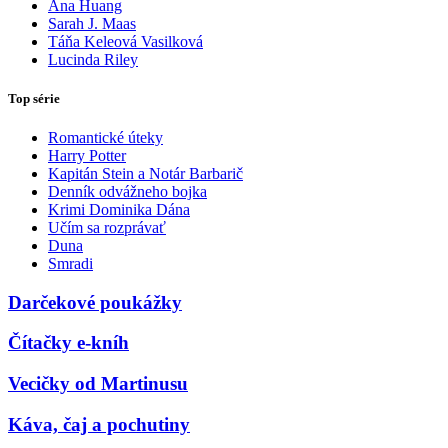
Ana Huang
Sarah J. Maas
Táňa Keleová Vasilková
Lucinda Riley
Top série
Romantické úteky
Harry Potter
Kapitán Stein a Notár Barbarič
Denník odvážneho bojka
Krimi Dominika Dána
Učím sa rozprávať
Duna
Smradi
Darčekové poukážky
Čítačky e-kníh
Vecičky od Martinusu
Káva, čaj a pochutiny