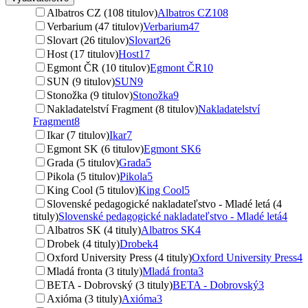
Albatros CZ (108 titulov)
Albatros CZ
108
Verbarium (47 titulov)
Verbarium
47
Slovart (26 titulov)
Slovart
26
Host (17 titulov)
Host
17
Egmont ČR (10 titulov)
Egmont ČR
10
SUN (9 titulov)
SUN
9
Stonožka (9 titulov)
Stonožka
9
Nakladatelství Fragment (8 titulov)
Nakladatelství
Fragment
8
Ikar (7 titulov)
Ikar
7
Egmont SK (6 titulov)
Egmont SK
6
Grada (5 titulov)
Grada
5
Pikola (5 titulov)
Pikola
5
King Cool (5 titulov)
King Cool
5
Slovenské pedagogické nakladateľstvo - Mladé letá (4
tituly)
Slovenské pedagogické nakladateľstvo - Mladé letá
4
Albatros SK (4 tituly)
Albatros SK
4
Drobek (4 tituly)
Drobek
4
Oxford University Press (4 tituly)
Oxford University Press
4
Mladá fronta (3 tituly)
Mladá fronta
3
BETA - Dobrovský (3 tituly)
BETA - Dobrovský
3
Axióma (3 tituly)
Axióma
3