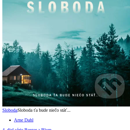
Sloboda
Sloboda ťa bude niečo stáť...
Arne Dahl
4. diel série
Berger a Blom