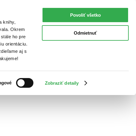
Povoliť všetko
a knihy,
ovala. Okrem
Odmietnuť
stále ho pre
u orientáciu.
dieľame aj s
Ďakujeme!
ngové
Zobraziť detaily