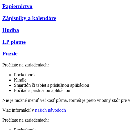
Papiernictvo
Zápisníky a kalendáre
Hudba
LP platne
Puzzle
Prečítate na zariadeniach:
Pocketbook
Kindle
Smartfón či tablet s príslušnou aplikáciou
Počítač s príslušnou aplikáciou
Nie je možné meniť veľkosť písma, formát je preto vhodný skôr pre 
Viac informácií v
našich návodoch
Prečítate na zariadeniach:
Pocketbook