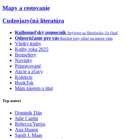
Mapy a cestovanie
Cudzojazyčná literatúra
Knihomoľský pomocník
Spýtajte sa Sherlocka, čo čítať
Odporúčame pre vás
Knižné tipy ušité na mieru vám
Všetky knihy
Knihy roka 2025
Bestsellery
Novinky
Pripravované
Akcie a zľavy
Kolekcie
BookTok
Mám záujem o titul
Top autori
Dominik Dán
Julie Caplin
Rebecca Yarros
Ana Huang
Sarah J. Maas