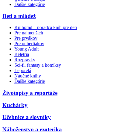
Ďalšie kategórie
Deti a mládež
Knihorad – poradca kníh pre deti
Pre najmenších
Pre prvákov
Pre pubertiakov
Young Adult
Beletria
Rozprávky
Sci-fi, fantasy a komiksy
Leporelá
Náučné knihy
Ďalšie kategórie
Životopisy a reportáže
Kuchárky
Učebnice a slovníky
Náboženstvo a ezoterika