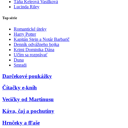
Táňa Keleová Vasilková
Lucinda Riley
Top série
Romantické úteky
Harry Potter
Kapitán Stein a Notár Barbarič
Denník odvážneho bojka
Krimi Dominika Dána
Učím sa rozprávať
Duna
Smradi
Darčekové poukážky
Čítačky e-kníh
Vecičky od Martinusu
Káva, čaj a pochutiny
Hrnčeky a fľaše