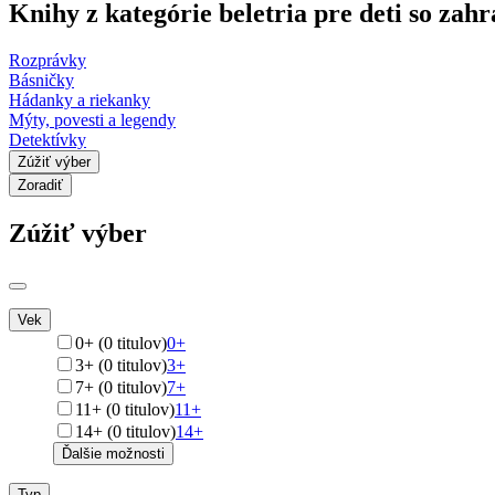
Knihy z kategórie beletria pre deti so z
Rozprávky
Básničky
Hádanky a riekanky
Mýty, povesti a legendy
Detektívky
Zúžiť výber
Zoradiť
Zúžiť výber
Vek
0+ (0 titulov)
0+
3+ (0 titulov)
3+
7+ (0 titulov)
7+
11+ (0 titulov)
11+
14+ (0 titulov)
14+
Ďalšie možnosti
Typ