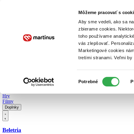
Doručenie
Kníhkupectvá
Knihovrátok
Poukážky
Knižný blog
Kontakt
Môžeme pracovať s cooki
Aby sme vedeli, ako sa na 
zbierame cookies. Niektor
E-knihy
Audioknihy
Hry
Filmy
Knihy
Doplnky
toho používame analytické
vás zlepšovať. Personaliz
Vyhľadávanie
Marketingové cookies nám 
tretími stranami. Veľmi b
Prihlásiť
Vyhľadávanie
Výber
Knihy
Potrebné
P
súhlasu
E-knihy
Audioknihy
Hry
Filmy
Doplnky
Beletria