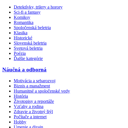
Detektívky, trilery a horory
Sci-fi a fantasy
Komiksy
Romantika
Spoločenská beletria
Klasika
Historické
Slovenská beletria
Svetová beletria
Poézia
Ďalšie kategórie
Náučná a odborná
Motivácia a sebarozvoj
Biznis a manažment
Humanitné a spoločenské vedy
História
Životopisy a reportáže
Vzťahy a rodina
Zdravie a životný štýl
Počítače a internet
Hobby
Umenie a dizajn