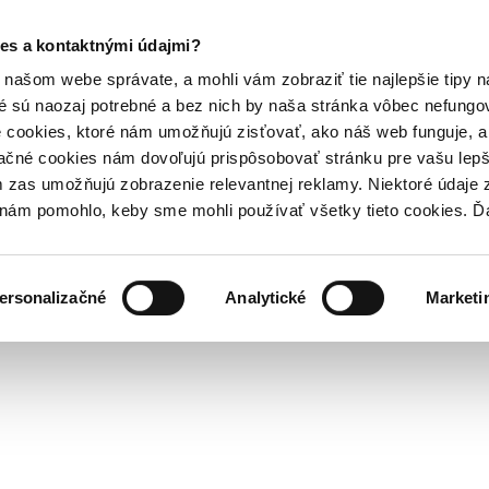
es a kontaktnými údajmi?
našom webe správate, a mohli vám zobraziť tie najlepšie tipy n
é sú naozaj potrebné a bez nich by naša stránka vôbec nefung
 cookies, ktoré nám umožňujú zisťovať, ako náš web funguje, a 
ačné cookies nám dovoľujú prispôsobovať stránku pre vašu lepši
zas umožňujú zobrazenie relevantnej reklamy. Niektoré údaje z
y nám pomohlo, keby sme mohli používať všetky tieto cookies. 
ersonalizačné
Analytické
Marketi