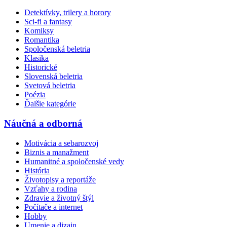
Detektívky, trilery a horory
Sci-fi a fantasy
Komiksy
Romantika
Spoločenská beletria
Klasika
Historické
Slovenská beletria
Svetová beletria
Poézia
Ďalšie kategórie
Náučná a odborná
Motivácia a sebarozvoj
Biznis a manažment
Humanitné a spoločenské vedy
História
Životopisy a reportáže
Vzťahy a rodina
Zdravie a životný štýl
Počítače a internet
Hobby
Umenie a dizajn