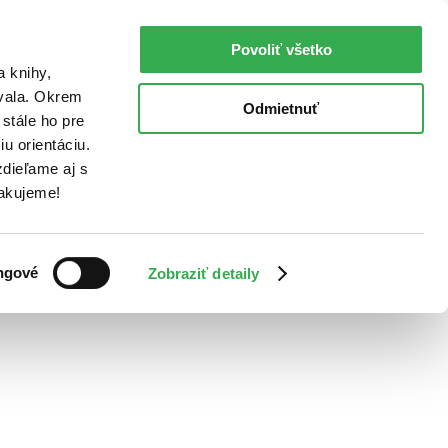
Povoliť všetko
a knihy,
ovala. Okrem
Odmietnuť
stále ho pre
u orientáciu.
dieľame aj s
Ďakujeme!
ngové
Zobraziť detaily