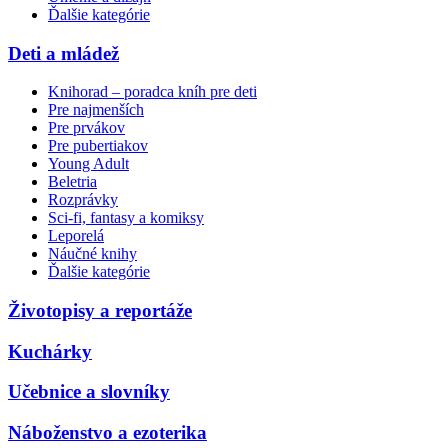
Ďalšie kategórie
Deti a mládež
Knihorad – poradca kníh pre deti
Pre najmenších
Pre prvákov
Pre pubertiakov
Young Adult
Beletria
Rozprávky
Sci-fi, fantasy a komiksy
Leporelá
Náučné knihy
Ďalšie kategórie
Životopisy a reportáže
Kuchárky
Učebnice a slovníky
Náboženstvo a ezoterika