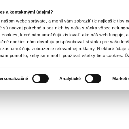
es a kontaktnými údajmi?
našom webe správate, a mohli vám zobraziť tie najlepšie tipy n
é sú naozaj potrebné a bez nich by naša stránka vôbec nefung
 cookies, ktoré nám umožňujú zisťovať, ako náš web funguje, a 
ačné cookies nám dovoľujú prispôsobovať stránku pre vašu lepši
zas umožňujú zobrazenie relevantnej reklamy. Niektoré údaje z
y nám pomohlo, keby sme mohli používať všetky tieto cookies. 
ersonalizačné
Analytické
Marketi