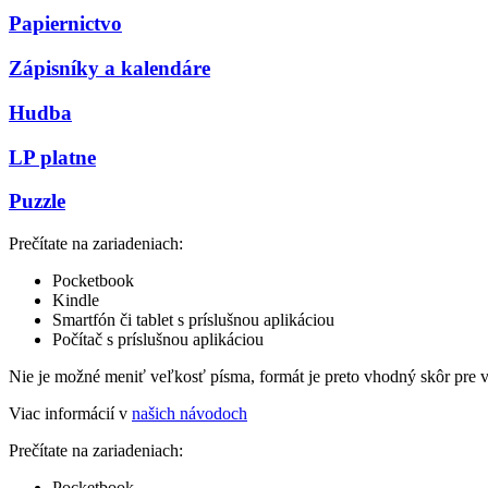
Papiernictvo
Zápisníky a kalendáre
Hudba
LP platne
Puzzle
Prečítate na zariadeniach:
Pocketbook
Kindle
Smartfón či tablet s príslušnou aplikáciou
Počítač s príslušnou aplikáciou
Nie je možné meniť veľkosť písma, formát je preto vhodný skôr pre 
Viac informácií v
našich návodoch
Prečítate na zariadeniach:
Pocketbook