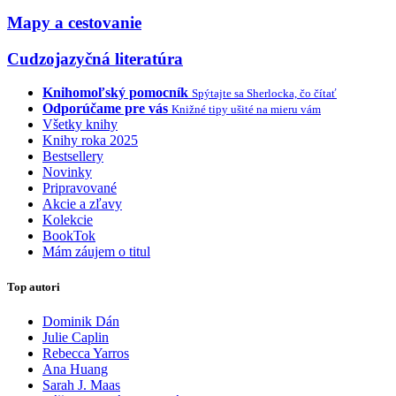
Mapy a cestovanie
Cudzojazyčná literatúra
Knihomoľský pomocník
Spýtajte sa Sherlocka, čo čítať
Odporúčame pre vás
Knižné tipy ušité na mieru vám
Všetky knihy
Knihy roka 2025
Bestsellery
Novinky
Pripravované
Akcie a zľavy
Kolekcie
BookTok
Mám záujem o titul
Top autori
Dominik Dán
Julie Caplin
Rebecca Yarros
Ana Huang
Sarah J. Maas