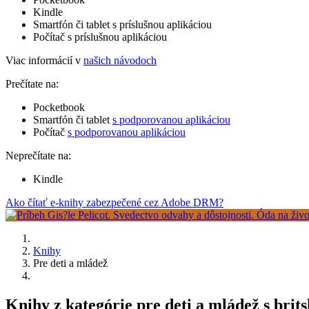
Kindle
Smartfón či tablet s príslušnou aplikáciou
Počítač s príslušnou aplikáciou
Viac informácií v
našich návodoch
Prečítate na:
Pocketbook
Smartfón či tablet
s podporovanou aplikáciou
Počítač
s podporovanou aplikáciou
Neprečítate na:
Kindle
Ako čítať e-knihy zabezpečené cez Adobe DRM?
Knihy
Pre deti a mládež
Knihy z kategórie pre deti a mládež s br