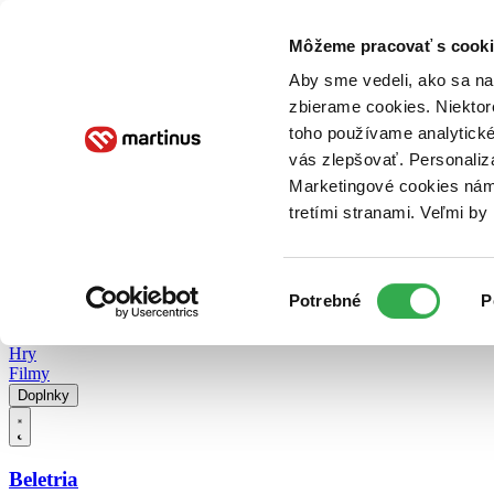
Doručenie
Kníhkupectvá
Knihovrátok
Poukážky
Knižný blog
Kontakt
Môžeme pracovať s cooki
Aby sme vedeli, ako sa na 
zbierame cookies. Niektor
E-knihy
Audioknihy
Hry
Filmy
Knihy
Doplnky
toho používame analytické
vás zlepšovať. Personaliz
Vyhľadávanie
Marketingové cookies nám 
tretími stranami. Veľmi b
Prihlásiť
Vyhľadávanie
Výber
Knihy
Potrebné
P
súhlasu
E-knihy
Audioknihy
Hry
Filmy
Doplnky
Beletria