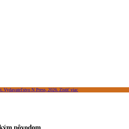
itským pôvodom