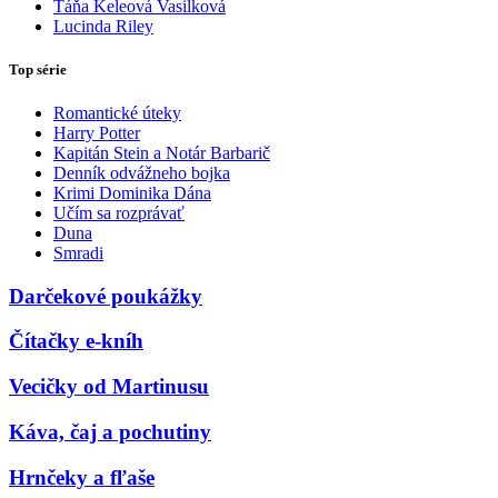
Táňa Keleová Vasilková
Lucinda Riley
Top série
Romantické úteky
Harry Potter
Kapitán Stein a Notár Barbarič
Denník odvážneho bojka
Krimi Dominika Dána
Učím sa rozprávať
Duna
Smradi
Darčekové poukážky
Čítačky e-kníh
Vecičky od Martinusu
Káva, čaj a pochutiny
Hrnčeky a fľaše