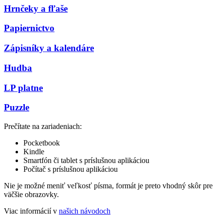
Hrnčeky a fľaše
Papiernictvo
Zápisníky a kalendáre
Hudba
LP platne
Puzzle
Prečítate na zariadeniach:
Pocketbook
Kindle
Smartfón či tablet s príslušnou aplikáciou
Počítač s príslušnou aplikáciou
Nie je možné meniť veľkosť písma, formát je preto vhodný skôr pre
väčšie obrazovky.
Viac informácií v
našich návodoch