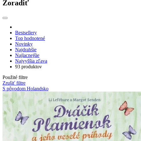
Zoradiť
Bestsellery
Top hodnotené
Novinky
Najdrahšie
Najlacnejšie
Najvyššia zľava
93 produktov
Použité filtre
Zrušiť filtre
S pôvodom Holandsko