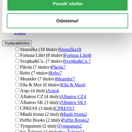
Povoliť všetko
Obrázky a text
veľa obrázkov, málo textu (6 titulov)
veľa obrázkov, málo
textu
6
Odmietnuť
obrázky bez textu (5 titulov)
obrázky bez textu
5
menej obrázkov, viac textu (2 tituly)
menej obrázkov, viac
textu
2
Vydavateľstvo
Stonožka (18 titulov)
Stonožka
18
Fortuna Libri (8 titulov)
Fortuna Libri
8
Svojtka&Co. (7 titulov)
Svojtka&Co.
7
Pikola (7 titulov)
Pikola
7
Rebo (7 titulov)
Rebo
7
Meander (7 titulov)
Meander
7
Ella & Max (6 titulov)
Ella & Max
6
Argo (4 tituly)
Argo
4
Albatros CZ (4 tituly)
Albatros CZ
4
Albatros SK (3 tituly)
Albatros SK
3
CPRESS (3 tituly)
CPRESS
3
Mladá fronta (2 tituly)
Mladá fronta
2
Puffin Books (2 tituly)
Puffin Books
2
Tympanum (2 tituly)
Tympanum
2
Ivo Železný (2 tituly)
Ivo Železný
2