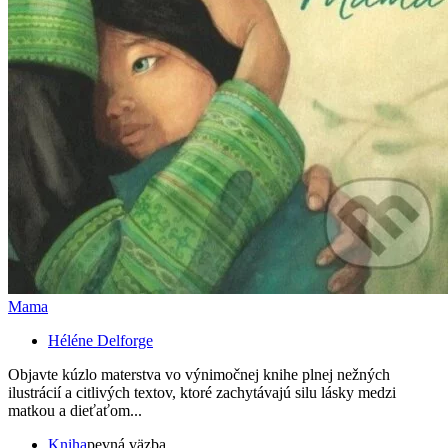
Mama
Héléne Delforge
Objavte kúzlo materstva vo výnimočnej knihe plnej nežných
ilustrácií a citlivých textov, ktoré zachytávajú silu lásky medzi
matkou a dieťaťom...
Kniha
pevná väzba