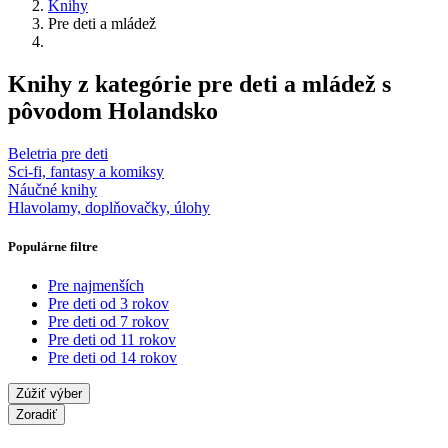
Knihy
Pre deti a mládež
Knihy z kategórie pre deti a mládež s
pôvodom Holandsko
Beletria pre deti
Sci-fi, fantasy a komiksy
Náučné knihy
Hlavolamy, doplňovačky, úlohy
Populárne filtre
Pre najmenších
Pre deti od 3 rokov
Pre deti od 7 rokov
Pre deti od 11 rokov
Pre deti od 14 rokov
Zúžiť výber
Zoradiť