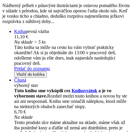
Nádherný príbeh s pútavými ilustráciami je oslavou pomalého života
v súlade s prírodou, kde sú najväčšou oporou ľudia okolo nás. Keď
je vonku ticho a chladno, deduško rozpráva najmenšiemu ježkovi
rozprávku z náhlivej doby...
Kniha
pevná väzba
11,10 €
Na sklade > 5 ks
Táto kniha sa môže na cestu ku vám vybrať prakticky
okamžite! Ak si ju objednáte do 13:00 v pracovný deň,
odošleme vám ju ešte dnes, inak najneskôr nasledujúci
pracovný deň.
Pridať do zoznamu
Vložiť do košíka
Čítaná
výborný stav
Túto knihu sme vykúpili cez
Knihovrátok
a je vo
výbornom stave.
Rozdiel medzi touto knihou a novou by ste
asi ani nespoznali. Knihu sme označili nálepkou, ktorá môže
na niektorých obaloch zanechať stopy.
6,70 €
Na sklade
Tento produkt síce máme aktuálne na sklade, máme však už
iba posledné kusy a ďalšie už nemá ani distribútor, preto je