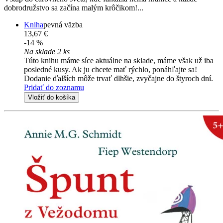
dobrodružstvo sa začína malým krôčikom!...
Kniha
pevná väzba
13,67 €
-14 %
Na sklade 2 ks
Túto knihu máme síce aktuálne na sklade, máme však už iba
posledné kusy. Ak ju chcete mať rýchlo, ponáhľajte sa!
Dodanie ďalších môže trvať dlhšie, zvyčajne do štyroch dní.
Pridať do zoznamu
Vložiť do košíka