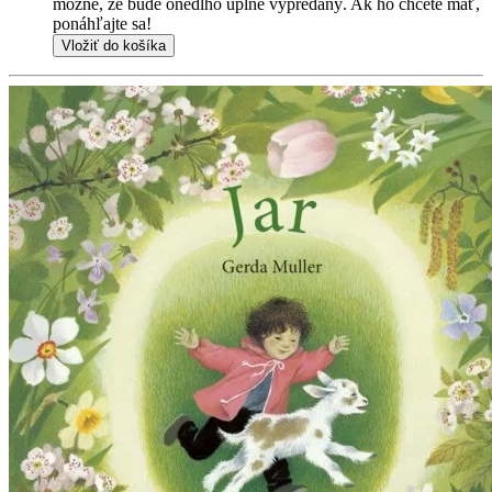
možné, že bude onedlho úplne vypredaný. Ak ho chcete mať,
ponáhľajte sa!
Vložiť do košíka