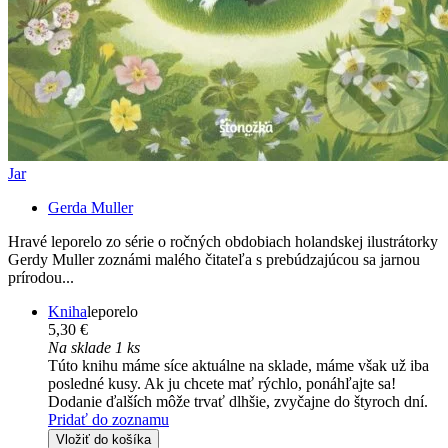
Jar
Gerda Muller
Hravé leporelo zo série o ročných obdobiach holandskej ilustrátorky
Gerdy Muller zoznámi malého čitateľa s prebúdzajúcou sa jarnou
prírodou...
Kniha
leporelo
5,30 €
Na sklade 1 ks
Túto knihu máme síce aktuálne na sklade, máme však už iba
posledné kusy. Ak ju chcete mať rýchlo, ponáhľajte sa!
Dodanie ďalších môže trvať dlhšie, zvyčajne do štyroch dní.
Pridať do zoznamu
Vložiť do košíka