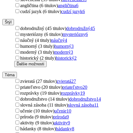
angličtina (6 titulov)
angličtina
6
cudzí jazyk (6 titulov)
cudzí jazyk
6
Štýl
dobrodružný (45 titulov)
dobrodružný
45
mysteriózny (6 titulov)
mysteriózny
6
náučný (4 tituly)
náučný
4
humorný (3 tituly)
humorný
3
moderný (3 tituly)
moderný
3
historický (2 tituly)
historický
2
Ďalšie možnosti
Téma
zvieratá (27 titulov)
zvieratá
27
priateľstvo (20 titulov)
priateľstvo
20
rozprávky (19 titulov)
rozprávky
19
dobrodružstvo (14 titulov)
dobrodružstvo
14
slovná zásoba (11 titulov)
slovná zásoba
11
učenie (10 titulov)
učenie
10
príroda (9 titulov)
príroda
9
aktivity (9 titulov)
aktivity
9
hádanky (8 titulov)
hádanky
8