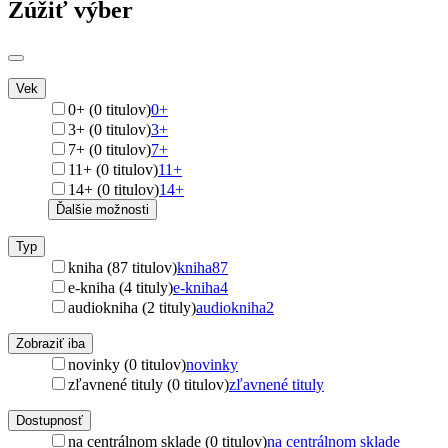
Zúžiť výber
Vek
0+ (0 titulov)
0+
3+ (0 titulov)
3+
7+ (0 titulov)
7+
11+ (0 titulov)
11+
14+ (0 titulov)
14+
Ďalšie možnosti
Typ
kniha (87 titulov)
kniha
87
e-kniha (4 tituly)
e-kniha
4
audiokniha (2 tituly)
audiokniha
2
Zobraziť iba
novinky (0 titulov)
novinky
zľavnené tituly (0 titulov)
zľavnené tituly
Dostupnosť
na centrálnom sklade (0 titulov)
na centrálnom sklade