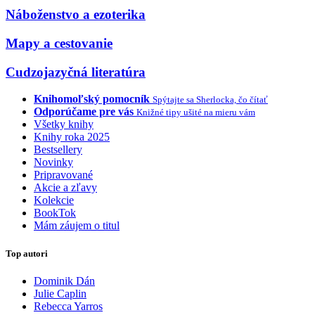
Náboženstvo a ezoterika
Mapy a cestovanie
Cudzojazyčná literatúra
Knihomoľský pomocník
Spýtajte sa Sherlocka, čo čítať
Odporúčame pre vás
Knižné tipy ušité na mieru vám
Všetky knihy
Knihy roka 2025
Bestsellery
Novinky
Pripravované
Akcie a zľavy
Kolekcie
BookTok
Mám záujem o titul
Top autori
Dominik Dán
Julie Caplin
Rebecca Yarros