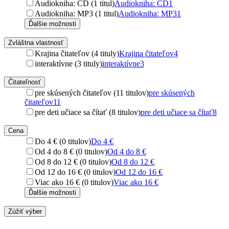
Audiokniha: CD (1 titul)
Audiokniha: CD
1
Audiokniha: MP3 (1 titul)
Audiokniha: MP3
1
Ďalšie možnosti
Zvláštna vlastnosť
Krajina čitateľov (4 tituly)
Krajina čitateľov
4
interaktívne (3 tituly)
interaktívne
3
Čitateľnosť
pre skúsených čitateľov (11 titulov)
pre skúsených
čitateľov
11
pre deti učiace sa čítať (8 titulov)
pre deti učiace sa čítať
8
Cena
Do 4 € (0 titulov)
Do 4 €
Od 4 do 8 € (0 titulov)
Od 4 do 8 €
Od 8 do 12 € (0 titulov)
Od 8 do 12 €
Od 12 do 16 € (0 titulov)
Od 12 do 16 €
Viac ako 16 € (0 titulov)
Viac ako 16 €
Ďalšie možnosti
Zúžiť výber