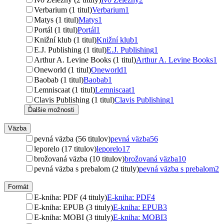
Verbarium (1 titul)
Verbarium
1
Matys (1 titul)
Matys
1
Portál (1 titul)
Portál
1
Knižní klub (1 titul)
Knižní klub
1
E.J. Publishing (1 titul)
E.J. Publishing
1
Arthur A. Levine Books (1 titul)
Arthur A. Levine Books
1
Oneworld (1 titul)
Oneworld
1
Baobab (1 titul)
Baobab
1
Lemniscaat (1 titul)
Lemniscaat
1
Clavis Publishing (1 titul)
Clavis Publishing
1
Ďalšie možnosti
Väzba
pevná väzba (56 titulov)
pevná väzba
56
leporelo (17 titulov)
leporelo
17
brožovaná väzba (10 titulov)
brožovaná väzba
10
pevná väzba s prebalom (2 tituly)
pevná väzba s prebalom
2
Formát
E-kniha: PDF (4 tituly)
E-kniha: PDF
4
E-kniha: EPUB (3 tituly)
E-kniha: EPUB
3
E-kniha: MOBI (3 tituly)
E-kniha: MOBI
3