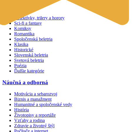
Beletria
Detektívky, trilery a horory
Sci-fi a fantasy
Komiksy
Romantika
Spoločenská beletria
Klasika
Historické
Slovenská beletria
Svetová beletria
Poézia
Ďalšie kategórie
Náučná a odborná
Motivácia a sebarozvoj
Biznis a manažment
Humanitné a spoločenské vedy
História
Životopisy a reportáže
Vzťahy a rodina
Zdravie a životný štýl
Počítače a internet