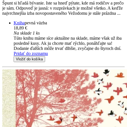
Špunt si hľadá bývanie. Iste sa hneď pýtate, kde má rodičov a prečo
je sám. Odpoveď je jasná: v rozprávkach je možné všetko. A keďže
najvrchnejšia izba novopostaveného Vežodomu je stále prázdna ...
Kniha
pevná väzba
18,89 €
Na sklade 1 ks
Túto knihu máme síce aktuálne na sklade, máme však už iba
posledné kusy. Ak ju chcete mať rýchlo, ponáhľajte sa!
Dodanie ďalších môže trvať dlhšie, zvyčajne do štyroch dní.
Pridať do zoznamu
Vložiť do košíka