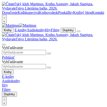
Doručenie
Kníhkupectvá
Knihovrátok
Poukážky
Knižný blog
Kontakt
E-knihy
Audioknihy
Hry
Filmy
Knihy
Doplnky
Vyhľadávanie
Prihlásiť
Vyhľadávanie
Knihy
E-knihy
Audioknihy
Hry
Filmy
Doplnky