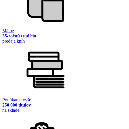
Máme
35-ročnú tradíciu
predaja kníh
Ponúkame vyše
250 000 titulov
na sklade