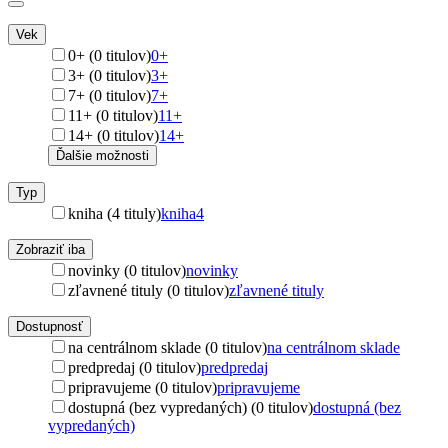
Vek
0+ (0 titulov)
0+
3+ (0 titulov)
3+
7+ (0 titulov)
7+
11+ (0 titulov)
11+
14+ (0 titulov)
14+
Ďalšie možnosti
Typ
kniha (4 tituly)
kniha
4
Zobraziť iba
novinky (0 titulov)
novinky
zľavnené tituly (0 titulov)
zľavnené tituly
Dostupnosť
na centrálnom sklade (0 titulov)
na centrálnom sklade
predpredaj (0 titulov)
predpredaj
pripravujeme (0 titulov)
pripravujeme
dostupná (bez vypredaných) (0 titulov)
dostupná (bez
vypredaných)