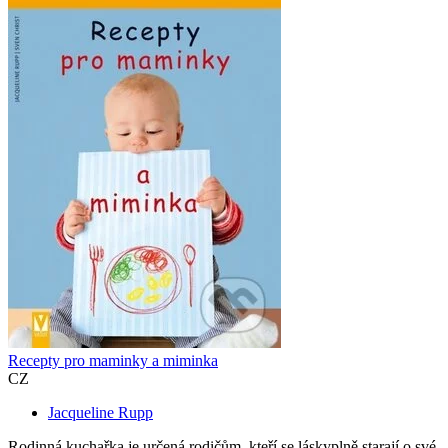
Recepty pro maminky a miminka
CZ
Jacqueline Rupp
Rodinná kuchařka je určená rodičům, kteří se láskyplně starají o své