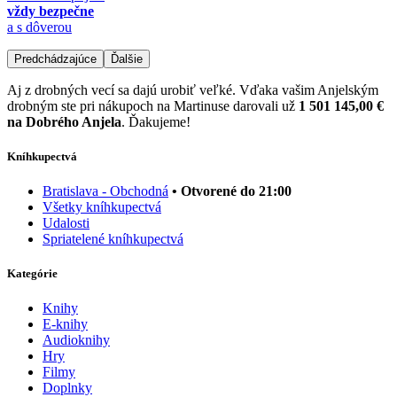
vždy bezpečne
a s dôverou
Predchádzajúce
Ďalšie
Aj z drobných vecí sa dajú urobiť veľké. Vďaka vašim Anjelským
drobným ste pri nákupoch na Martinuse darovali už
1 501 145,00 €
na Dobrého Anjela
. Ďakujeme!
Kníhkupectvá
Bratislava - Obchodná
• Otvorené do 21:00
Všetky kníhkupectvá
Udalosti
Spriatelené kníhkupectvá
Kategórie
Knihy
E-knihy
Audioknihy
Hry
Filmy
Doplnky