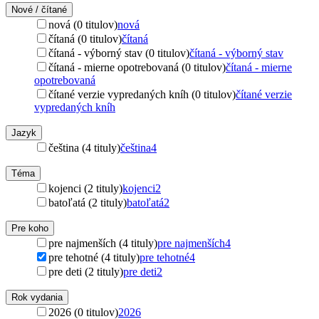
Nové / čítané
nová (0 titulov)
nová
čítaná (0 titulov)
čítaná
čítaná - výborný stav (0 titulov)
čítaná - výborný stav
čítaná - mierne opotrebovaná (0 titulov)
čítaná - mierne
opotrebovaná
čítané verzie vypredaných kníh (0 titulov)
čítané verzie
vypredaných kníh
Jazyk
čeština (4 tituly)
čeština
4
Téma
kojenci (2 tituly)
kojenci
2
batoľatá (2 tituly)
batoľatá
2
Pre koho
pre najmenších (4 tituly)
pre najmenších
4
pre tehotné (4 tituly)
pre tehotné
4
pre deti (2 tituly)
pre deti
2
Rok vydania
2026 (0 titulov)
2026