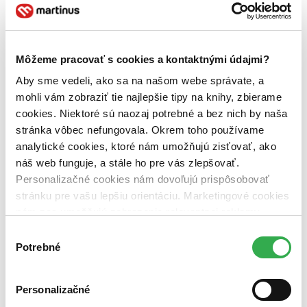
Viac ako 16 € (0 titulov)
Viac ako 16 €
Ďalšie možnosti
Zúžiť výber
Môžeme pracovať s cookies a kontaktnými údajmi?
Zoradiť
Aby sme vedeli, ako sa na našom webe správate, a
mohli vám zobraziť tie najlepšie tipy na knihy, zbierame
cookies. Niektoré sú naozaj potrebné a bez nich by naša
stránka vôbec nefungovala. Okrem toho používame
Bestsellery
analytické cookies, ktoré nám umožňujú zisťovať, ako
Top hodnotené
náš web funguje, a stále ho pre vás zlepšovať.
Novinky
Najdrahšie
Personalizačné cookies nám dovoľujú prispôsobovať
Najlacnejšie
stránku pre vašu lepšiu orientáciu. Marketingové cookies
Najvyššia zľava
nám zas umožňujú zobrazenie relevantnej reklamy.
Niektoré údaje zdieľame aj s tretími stranami. Veľmi by
Výber
Použité filtre
nám pomohlo, keby sme mohli používať všetky tieto
Potrebné
súhlasu
Zrušiť filtre
cookies. Ďakujeme!
Pre tehotné
Personalizačné