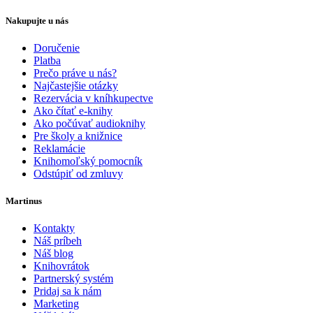
Nakupujte u nás
Doručenie
Platba
Prečo práve u nás?
Najčastejšie otázky
Rezervácia v kníhkupectve
Ako čítať e-knihy
Ako počúvať audioknihy
Pre školy a knižnice
Reklamácie
Knihomoľský pomocník
Odstúpiť od zmluvy
Martinus
Kontakty
Náš príbeh
Náš blog
Knihovrátok
Partnerský systém
Pridaj sa k nám
Marketing