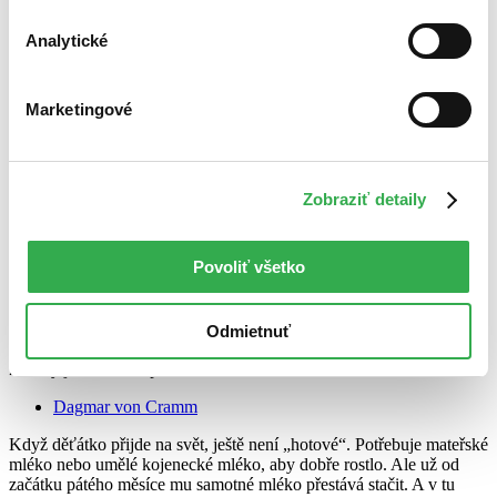
Analytické
Marketingové
Zobraziť detaily
Povoliť všetko
Vaříme pro miminka
Odmietnuť
CZ
Zdravý jídelníček v prvním roce života
Dagmar von Cramm
Když děťátko přijde na svět, ještě není „hotové“. Potřebuje mateřské
mléko nebo umělé kojenecké mléko, aby dobře rostlo. Ale už od
začátku pátého měsíce mu samotné mléko přestává stačit. A v tu