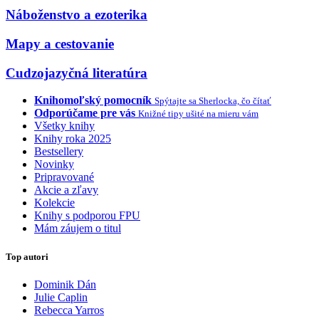
Náboženstvo a ezoterika
Mapy a cestovanie
Cudzojazyčná literatúra
Knihomoľský pomocník
Spýtajte sa Sherlocka, čo čítať
Odporúčame pre vás
Knižné tipy ušité na mieru vám
Všetky knihy
Knihy roka 2025
Bestsellery
Novinky
Pripravované
Akcie a zľavy
Kolekcie
Knihy s podporou FPU
Mám záujem o titul
Top autori
Dominik Dán
Julie Caplin
Rebecca Yarros