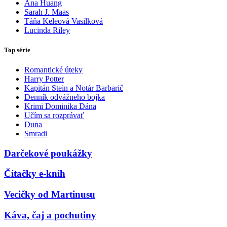
Ana Huang
Sarah J. Maas
Táňa Keleová Vasilková
Lucinda Riley
Top série
Romantické úteky
Harry Potter
Kapitán Stein a Notár Barbarič
Denník odvážneho bojka
Krimi Dominika Dána
Učím sa rozprávať
Duna
Smradi
Darčekové poukážky
Čítačky e-kníh
Vecičky od Martinusu
Káva, čaj a pochutiny