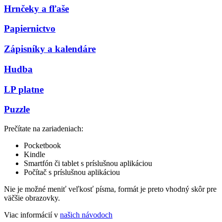
Hrnčeky a fľaše
Papiernictvo
Zápisníky a kalendáre
Hudba
LP platne
Puzzle
Prečítate na zariadeniach:
Pocketbook
Kindle
Smartfón či tablet s príslušnou aplikáciou
Počítač s príslušnou aplikáciou
Nie je možné meniť veľkosť písma, formát je preto vhodný skôr pre
väčšie obrazovky.
Viac informácií v
našich návodoch