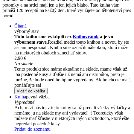
potomky a na srdci mají jen a jen jejich blaho. Tato kniha vám
přináší 120 receptů na každý den, které využijete od těhotenství přes
porod...
Čítaná
výborný stav
Túto knihu sme vykúpili cez
Knihovrátok
a je vo
výbornom stave.
Rozdiel medzi touto knihou a novou by ste
asi ani nespoznali. Knihu sme označili nálepkou, ktorá môže
na niektorých obaloch zanechať stopy.
2,90 €
Na sklade
Tento produkt síce máme aktuálne na sklade, máme však už
iba posledné kusy a ďalšie už nemá ani distribútor, preto je
možné, že bude onedlho úplne vypredaný. Ak ho chcete mať,
ponáhľajte sa!
Vložiť do košíka
Kniha
pevná väzba
Vypredané
Ach, mrzí nás to, z tejto knihy sa už predali všetky výtlačky a
nemáme ju na sklade my ani vydavateľ :( Teoreticky však
môžete mať šťastie v niektorých iných obchodoch, ktoré ešte
nepredali posledné kusy.
Pridať do zoznamu