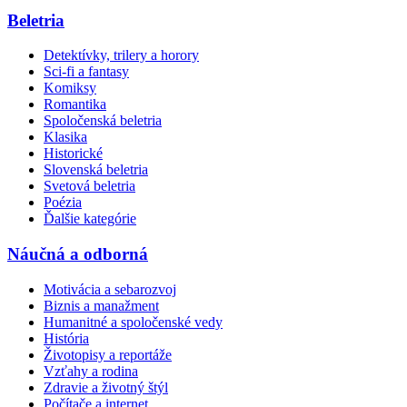
Beletria
Detektívky, trilery a horory
Sci-fi a fantasy
Komiksy
Romantika
Spoločenská beletria
Klasika
Historické
Slovenská beletria
Svetová beletria
Poézia
Ďalšie kategórie
Náučná a odborná
Motivácia a sebarozvoj
Biznis a manažment
Humanitné a spoločenské vedy
História
Životopisy a reportáže
Vzťahy a rodina
Zdravie a životný štýl
Počítače a internet