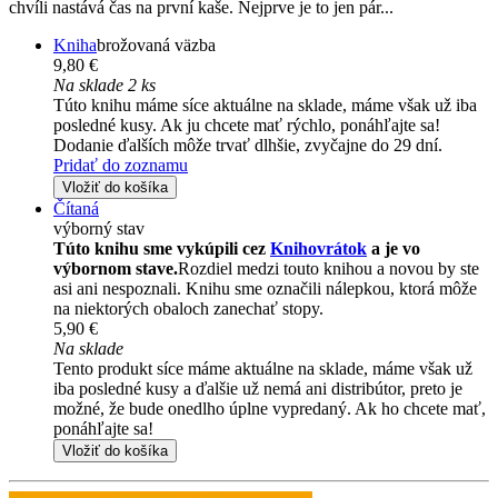
chvíli nastává čas na první kaše. Nejprve je to jen pár...
Kniha
brožovaná väzba
9,80 €
Na sklade 2 ks
Túto knihu máme síce aktuálne na sklade, máme však už iba
posledné kusy. Ak ju chcete mať rýchlo, ponáhľajte sa!
Dodanie ďalších môže trvať dlhšie, zvyčajne do 29 dní.
Pridať do zoznamu
Vložiť do košíka
Čítaná
výborný stav
Túto knihu sme vykúpili cez
Knihovrátok
a je vo
výbornom stave.
Rozdiel medzi touto knihou a novou by ste
asi ani nespoznali. Knihu sme označili nálepkou, ktorá môže
na niektorých obaloch zanechať stopy.
5,90 €
Na sklade
Tento produkt síce máme aktuálne na sklade, máme však už
iba posledné kusy a ďalšie už nemá ani distribútor, preto je
možné, že bude onedlho úplne vypredaný. Ak ho chcete mať,
ponáhľajte sa!
Vložiť do košíka