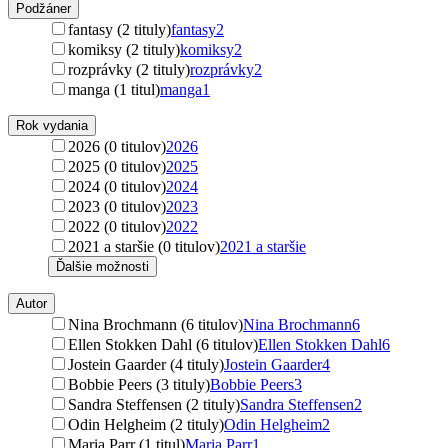
Podžáner
fantasy (2 tituly)
fantasy
2
komiksy (2 tituly)
komiksy
2
rozprávky (2 tituly)
rozprávky
2
manga (1 titul)
manga
1
Rok vydania
2026 (0 titulov)
2026
2025 (0 titulov)
2025
2024 (0 titulov)
2024
2023 (0 titulov)
2023
2022 (0 titulov)
2022
2021 a staršie (0 titulov)
2021 a staršie
Ďalšie možnosti
Autor
Nina Brochmann (6 titulov)
Nina Brochmann
6
Ellen Stokken Dahl (6 titulov)
Ellen Stokken Dahl
6
Jostein Gaarder (4 tituly)
Jostein Gaarder
4
Bobbie Peers (3 tituly)
Bobbie Peers
3
Sandra Steffensen (2 tituly)
Sandra Steffensen
2
Odin Helgheim (2 tituly)
Odin Helgheim
2
Maria Parr (1 titul)
Maria Parr
1