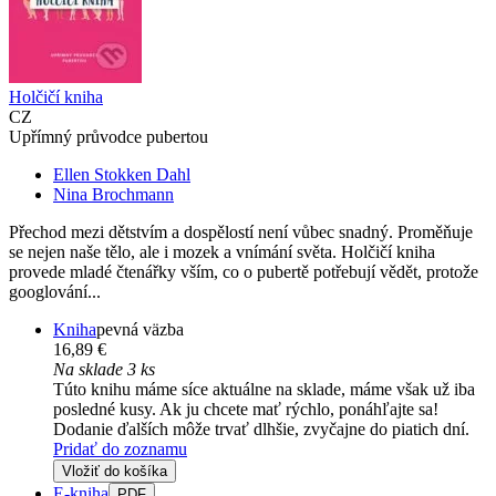
Holčičí kniha
CZ
Upřímný průvodce pubertou
Ellen Stokken Dahl
Nina Brochmann
Přechod mezi dětstvím a dospělostí není vůbec snadný. Proměňuje
se nejen naše tělo, ale i mozek a vnímání světa. Holčičí kniha
provede mladé čtenářky vším, co o pubertě potřebují vědět, protože
googlování...
Kniha
pevná väzba
16,89 €
Na sklade 3 ks
Túto knihu máme síce aktuálne na sklade, máme však už iba
posledné kusy. Ak ju chcete mať rýchlo, ponáhľajte sa!
Dodanie ďalších môže trvať dlhšie, zvyčajne do piatich dní.
Pridať do zoznamu
Vložiť do košíka
E-kniha
PDF