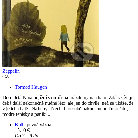
Zeppelin
CZ
Tormod Haugen
Desetiletá Nina odjíždí s rodiči na prázdniny na chatu. Zdá se, že ji
čeká další nekonečně nudné léto, ale jen do chvíle, než se ukáže, že
v jejich chatě někdo byl. Nechal po sobě nakousnutou čokoládu,
modré tenisky a paniku,...
Kniha
pevná väzba
15,10 €
Do 3 – 8 dní