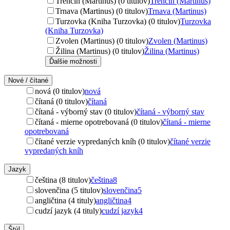
Trenčín (Martinus) (0 titulov)
Trenčín (Martinus)
Trnava (Martinus) (0 titulov)
Trnava (Martinus)
Turzovka (Kniha Turzovka) (0 titulov)
Turzovka
(Kniha Turzovka)
Zvolen (Martinus) (0 titulov)
Zvolen (Martinus)
Žilina (Martinus) (0 titulov)
Žilina (Martinus)
Ďalšie možnosti
Nové / čítané
nová (0 titulov)
nová
čítaná (0 titulov)
čítaná
čítaná - výborný stav (0 titulov)
čítaná - výborný stav
čítaná - mierne opotrebovaná (0 titulov)
čítaná - mierne
opotrebovaná
čítané verzie vypredaných kníh (0 titulov)
čítané verzie
vypredaných kníh
Jazyk
čeština (8 titulov)
čeština
8
slovenčina (5 titulov)
slovenčina
5
angličtina (4 tituly)
angličtina
4
cudzí jazyk (4 tituly)
cudzí jazyk
4
Štýl