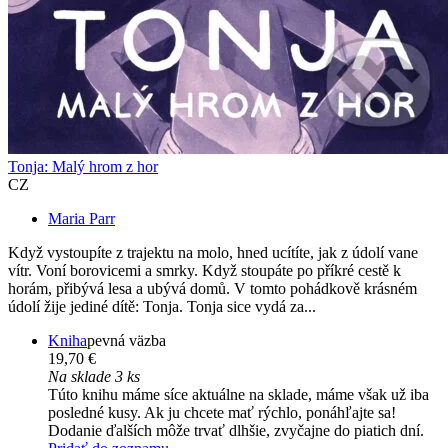
Tonja: Malý hrom z hor
CZ
Maria Parr
Když vystoupíte z trajektu na molo, hned ucítíte, jak z údolí vane
vítr. Voní borovicemi a smrky. Když stoupáte po příkré cestě k
horám, přibývá lesa a ubývá domů. V tomto pohádkově krásném
údolí žije jediné dítě: Tonja. Tonja sice vydá za...
Kniha
pevná väzba
19,70 €
Na sklade 3 ks
Túto knihu máme síce aktuálne na sklade, máme však už iba
posledné kusy. Ak ju chcete mať rýchlo, ponáhľajte sa!
Dodanie ďalších môže trvať dlhšie, zvyčajne do piatich dní.