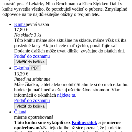
narastú prsia? Lekárky Nina Brochmann a Ellen Støkken Dahl v
knihe vysvetlia všetko, čo potrebuješ vedieť o puberte. Zmysluplné
odpovede na tie najdôležitejšie otázky o tvojom tele...
Kniha
pevná väzba
17,89 €
Na sklade 3 ks
Túto knihu máme síce aktuálne na sklade, máme však už iba
posledné kusy. Ak ju chcete mať rýchlo, ponáhľajte sa!
Dodanie ďalších môže trvať dlhšie, zvyčajne do piatich dní.
Pridať do zoznamu
Vložiť do košíka
E-kniha
PDF
13,29 €
Ihneď na stiahnutie
Máte čítačku, tablet alebo mobil? Stiahnite si do nich e-knihu:
budete ju mať hneď a ešte aj ušetríte život stromom. Viac
informácii o e-knihách
nájdete tu
.
Pridať do zoznamu
Vložiť do košíka
Čítaná
mierne opotrebovaná
Túto knihu sme vykúpili cez
Knihovrátok
a je mierne
opotrebovaná.
Na tejto knihe už síce poznať, že ju niekto