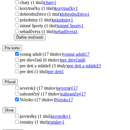
chaty (1 titul)
chaty
1
korytnačky (1 titul)
korytnačky
1
dobrodružstvo (1 titul)
dobrodružstvo
1
prázdniny (1 titul)
prázdniny
1
zimné športy (1 titul)
zimné športy
1
sebadôvera (1 titul)
sebadôvera
1
Ďalšie možnosti
Pre koho
young adult (17 titulov)
young adult
17
pre dievčatá (6 titulov)
pre dievčatá
6
pre deti a mládež (3 tituly)
pre deti a mládež
3
pre deti (1 titul)
pre deti
1
Pôvod
severský (17 titulov)
severský
17
zahraničný (17 titulov)
zahraničný
17
Nórsko (17 titulov)
Nórsko
17
Útvar
poviedky (1 titul)
poviedky
1
romány (1 titul)
romány
1