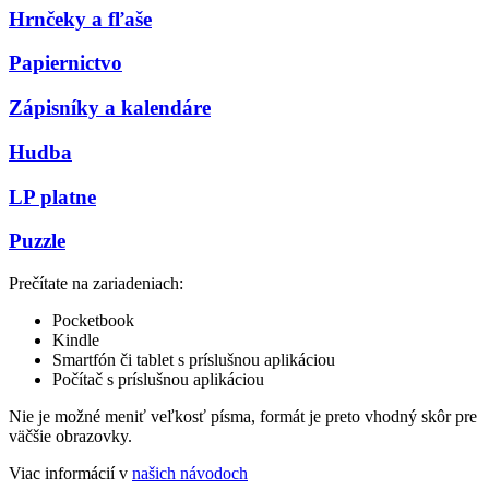
Hrnčeky a fľaše
Papiernictvo
Zápisníky a kalendáre
Hudba
LP platne
Puzzle
Prečítate na zariadeniach:
Pocketbook
Kindle
Smartfón či tablet s príslušnou aplikáciou
Počítač s príslušnou aplikáciou
Nie je možné meniť veľkosť písma, formát je preto vhodný skôr pre
väčšie obrazovky.
Viac informácií v
našich návodoch