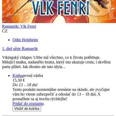
Ragnarök: Vlk Fenri
CZ
Odin Helgheim
1. diel série
Ragnarök
Vikingský chlapec Ubbe má všechno, co k životu potřebuje.
Milující matku, nadaného bratra, který mu ukazuje cestu, i skvělou
partu přátel. Jak dlouho ale tato idyla...
Kniha
pevná väzba
15,30 €
Do 13 – 18 dní
Tento produkt momentálne nemáme na sklade, ale zvyčajne
vám ho vieme zabezpečiť a odoslať do 13 – 18 dní. A
posnažíme sa aj trochu rýchlejšie!
Pridať do zoznamu
Vložiť do košíka