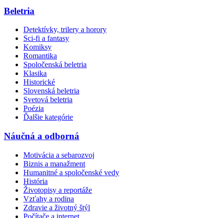
Beletria
Detektívky, trilery a horory
Sci-fi a fantasy
Komiksy
Romantika
Spoločenská beletria
Klasika
Historické
Slovenská beletria
Svetová beletria
Poézia
Ďalšie kategórie
Náučná a odborná
Motivácia a sebarozvoj
Biznis a manažment
Humanitné a spoločenské vedy
História
Životopisy a reportáže
Vzťahy a rodina
Zdravie a životný štýl
Počítače a internet