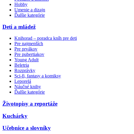
Hobby
Umenie a dizajn
Ďalšie kategórie
Deti a mládež
Knihorad – poradca kníh pre deti
Pre najmenších
Pre prvákov
Pre pubertiakov
Young Adult
Beletria
Rozprávky
Sci-fi, fantasy a komiksy
Leporelá
Náučné knihy
Ďalšie kategórie
Životopisy a reportáže
Kuchárky
Učebnice a slovníky