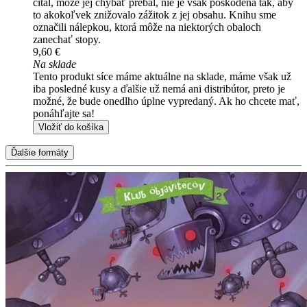
čítal, môže jej chýbať prebal, nie je však poškodená tak, aby
to akokoľvek znižovalo zážitok z jej obsahu. Knihu sme
označili nálepkou, ktorá môže na niektorých obaloch
zanechať stopy.
9,60 €
Na sklade
Tento produkt síce máme aktuálne na sklade, máme však už
iba posledné kusy a ďalšie už nemá ani distribútor, preto je
možné, že bude onedlho úplne vypredaný. Ak ho chcete mať,
ponáhľajte sa!
Vložiť do košíka
Ďalšie formáty