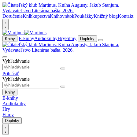
Doručenie
Kníhkupectvá
Knihovrátok
Poukážky
Knižný blog
Kontakt
E-knihy
Audioknihy
Hry
Filmy
Knihy
Doplnky
Vyhľadávanie
Prihlásiť
Vyhľadávanie
Knihy
E-knihy
Audioknihy
Hry
Filmy
Doplnky