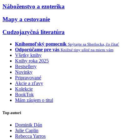
Náboženstvo a ezoterika
Mapy a cestovanie
Cudzojazyčná literatúra
Knihomoľský pomocník
Spýtajte sa Sherlocka, čo čítať
Odporúčame pre vás
Knižné tipy ušité na mieru vám
Všetky knihy
Knihy roka 2025
Bestsellery
Novinky
Pripravované
Akcie a zľavy
Kolekcie
BookTok
Mám záujem o titul
Top autori
Dominik Dán
Julie Caplin
Rebecca Yarros