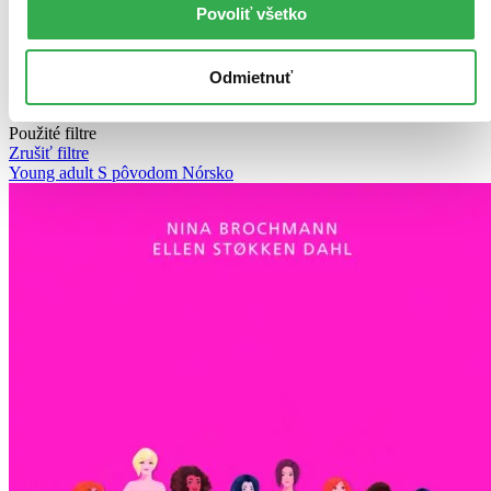
Povoliť všetko
Novinky
Najdrahšie
Najlacnejšie
Najvyššia zľava
Odmietnuť
Použité filtre
Zrušiť filtre
Young adult
S pôvodom Nórsko