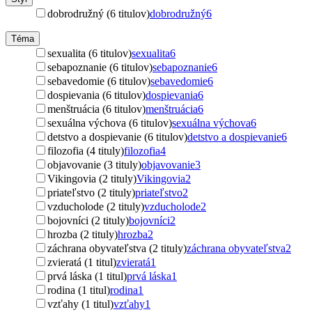
dobrodružný (6 titulov)
dobrodružný
6
Téma
sexualita (6 titulov)
sexualita
6
sebapoznanie (6 titulov)
sebapoznanie
6
sebavedomie (6 titulov)
sebavedomie
6
dospievania (6 titulov)
dospievania
6
menštruácia (6 titulov)
menštruácia
6
sexuálna výchova (6 titulov)
sexuálna výchova
6
detstvo a dospievanie (6 titulov)
detstvo a dospievanie
6
filozofia (4 tituly)
filozofia
4
objavovanie (3 tituly)
objavovanie
3
Vikingovia (2 tituly)
Vikingovia
2
priateľstvo (2 tituly)
priateľstvo
2
vzducholode (2 tituly)
vzducholode
2
bojovníci (2 tituly)
bojovníci
2
hrozba (2 tituly)
hrozba
2
záchrana obyvateľstva (2 tituly)
záchrana obyvateľstva
2
zvieratá (1 titul)
zvieratá
1
prvá láska (1 titul)
prvá láska
1
rodina (1 titul)
rodina
1
vzťahy (1 titul)
vzťahy
1