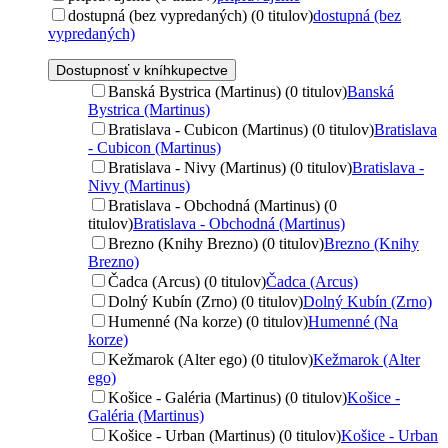
dostupná (bez vypredaných) (0 titulov)
dostupná (bez
vypredaných)
Dostupnosť v kníhkupectve
Banská Bystrica (Martinus) (0 titulov)
Banská
Bystrica (Martinus)
Bratislava - Cubicon (Martinus) (0 titulov)
Bratislava
- Cubicon (Martinus)
Bratislava - Nivy (Martinus) (0 titulov)
Bratislava -
Nivy (Martinus)
Bratislava - Obchodná (Martinus) (0
titulov)
Bratislava - Obchodná (Martinus)
Brezno (Knihy Brezno) (0 titulov)
Brezno (Knihy
Brezno)
Čadca (Arcus) (0 titulov)
Čadca (Arcus)
Dolný Kubín (Zrno) (0 titulov)
Dolný Kubín (Zrno)
Humenné (Na korze) (0 titulov)
Humenné (Na
korze)
Kežmarok (Alter ego) (0 titulov)
Kežmarok (Alter
ego)
Košice - Galéria (Martinus) (0 titulov)
Košice -
Galéria (Martinus)
Košice - Urban (Martinus) (0 titulov)
Košice - Urban