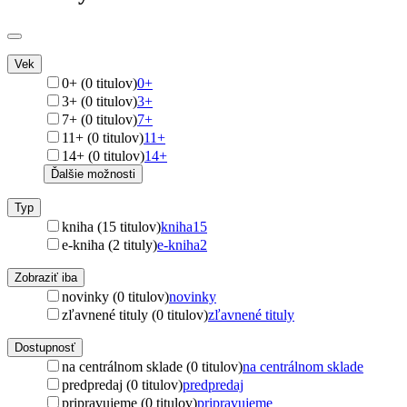
Vek
0+ (0 titulov)
0+
3+ (0 titulov)
3+
7+ (0 titulov)
7+
11+ (0 titulov)
11+
14+ (0 titulov)
14+
Ďalšie možnosti
Typ
kniha (15 titulov)
kniha
15
e-kniha (2 tituly)
e-kniha
2
Zobraziť iba
novinky (0 titulov)
novinky
zľavnené tituly (0 titulov)
zľavnené tituly
Dostupnosť
na centrálnom sklade (0 titulov)
na centrálnom sklade
predpredaj (0 titulov)
predpredaj
pripravujeme (0 titulov)
pripravujeme