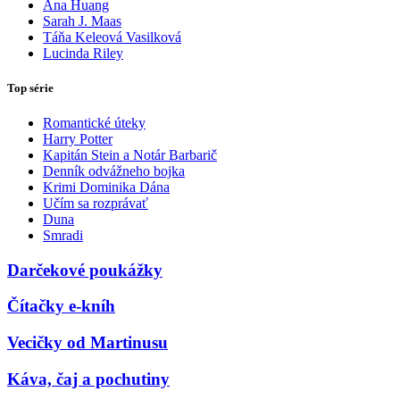
Ana Huang
Sarah J. Maas
Táňa Keleová Vasilková
Lucinda Riley
Top série
Romantické úteky
Harry Potter
Kapitán Stein a Notár Barbarič
Denník odvážneho bojka
Krimi Dominika Dána
Učím sa rozprávať
Duna
Smradi
Darčekové poukážky
Čítačky e-kníh
Vecičky od Martinusu
Káva, čaj a pochutiny