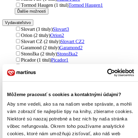
Tormod Haugen (1 titul)
Tormod Haugen
1
Ďalšie možnosti
Vydavateľstvo
Slovart (3 tituly)
Slovart
3
Orion (2 tituly)
Orion
2
Slovart CZ (2 tituly)
Slovart CZ
2
Garamond (2 tituly)
Garamond
2
Stonožka (2 tituly)
Stonožka
2
Picador (1 titul)
Picador
1
Host (1 titul)
Host
1
Pikola (1 titul)
Pikola
1
#booklab (1 titul)
#booklab
1
Hračkotéka (1 titul)
Hračkotéka
1
Ďalšie možnosti
Môžeme pracovať s cookies a kontaktnými údajmi?
Väzba
Aby sme vedeli, ako sa na našom webe správate, a mohli
pevná väzba (11 titulov)
pevná väzba
11
vám zobraziť tie najlepšie tipy na knihy, zbierame cookies.
brožovaná väzba (4 tituly)
brožovaná väzba
4
Niektoré sú naozaj potrebné a bez nich by naša stránka
Formát
vôbec nefungovala. Okrem toho používame analytické
E-kniha: PDF (2 tituly)
E-kniha: PDF
2
cookies, ktoré nám umožňujú zisťovať, ako náš web