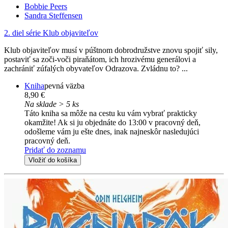
Bobbie Peers
Sandra Steffensen
2. diel série
Klub objaviteľov
Klub objaviteľov musí v púštnom dobrodružstve znovu spojiť sily,
postaviť sa zoči-voči piraňátom, ich hrozivému generálovi a
zachrániť zúfalých obyvateľov Odrazova. Zvládnu to? ...
Kniha
pevná väzba
8,90 €
Na sklade > 5 ks
Táto kniha sa môže na cestu ku vám vybrať prakticky
okamžite! Ak si ju objednáte do 13:00 v pracovný deň,
odošleme vám ju ešte dnes, inak najneskôr nasledujúci
pracovný deň.
Pridať do zoznamu
Vložiť do košíka