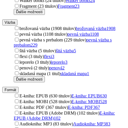
Walker books (24 titulov)
Walker books
24
Fragment (23 titulov)
Fragment
23
Ďalšie možnosti
Väzba
brožovaná väzba (1908 titulov)
brožovaná väzba
1908
pevná väzba (1108 titulov)
pevná väzba
1108
pevná väzba s prebalom (229 titulov)
pevná väzba s
prebalom
229
šitá väzba (5 titulov)
šitá väzba
5
flexi (3 tituly)
flexi
3
leporelo (3 tituly)
leporelo
3
penová (2 tituly)
penová
2
skladaná mapa (1 titul)
skladaná mapa
1
Ďalšie možnosti
Formát
E-kniha: EPUB (630 titulov)
E-kniha: EPUB
630
E-kniha: MOBI (528 titulov)
E-kniha: MOBI
528
E-kniha: PDF (367 titulov)
E-kniha: PDF
367
E-kniha: EPUB (Adobe DRM) (102 titulov)
E-kniha:
EPUB (Adobe DRM)
102
Audiokniha: MP3 (83 titulov)
Audiokniha: MP3
83