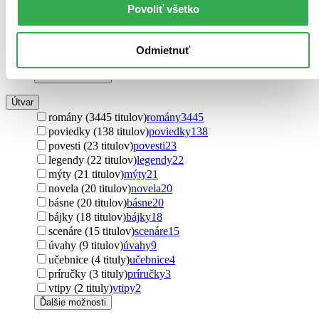
Švajčiarsko (2 tituly)
Švajčiarsko
2
Povoliť všetko
Island (1 titul)
Island
1
Argentína (1 titul)
Argentína
1
Izrael (1 titul)
Izrael
1
Odmietnuť
Saudská Arábia (1 titul)
Saudská Arábia
1
Ďalšie možnosti
Útvar
romány (3445 titulov)
romány
3445
poviedky (138 titulov)
poviedky
138
povesti (23 titulov)
povesti
23
legendy (22 titulov)
legendy
22
mýty (21 titulov)
mýty
21
novela (20 titulov)
novela
20
básne (20 titulov)
básne
20
bájky (18 titulov)
bájky
18
scenáre (15 titulov)
scenáre
15
úvahy (9 titulov)
úvahy
9
učebnice (4 tituly)
učebnice
4
príručky (3 tituly)
príručky
3
vtipy (2 tituly)
vtipy
2
Ďalšie možnosti