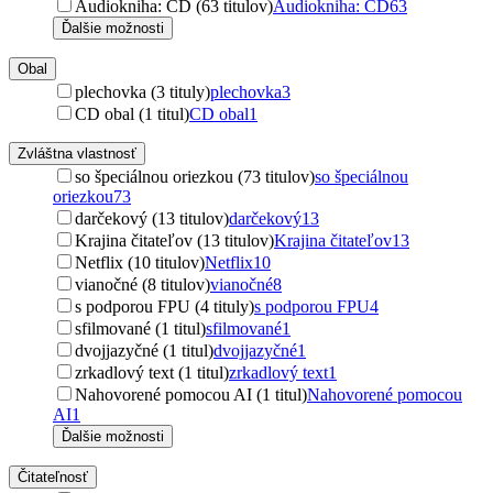
Audiokniha: CD (63 titulov)
Audiokniha: CD
63
Ďalšie možnosti
Obal
plechovka (3 tituly)
plechovka
3
CD obal (1 titul)
CD obal
1
Zvláštna vlastnosť
so špeciálnou oriezkou (73 titulov)
so špeciálnou
oriezkou
73
darčekový (13 titulov)
darčekový
13
Krajina čitateľov (13 titulov)
Krajina čitateľov
13
Netflix (10 titulov)
Netflix
10
vianočné (8 titulov)
vianočné
8
s podporou FPU (4 tituly)
s podporou FPU
4
sfilmované (1 titul)
sfilmované
1
dvojjazyčné (1 titul)
dvojjazyčné
1
zrkadlový text (1 titul)
zrkadlový text
1
Nahovorené pomocou AI (1 titul)
Nahovorené pomocou
AI
1
Ďalšie možnosti
Čitateľnosť