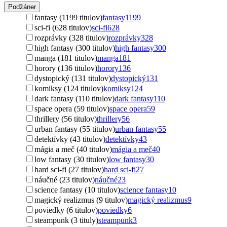
Podžáner
fantasy (1199 titulov)
fantasy
1199
sci-fi (628 titulov)
sci-fi
628
rozprávky (328 titulov)
rozprávky
328
high fantasy (300 titulov)
high fantasy
300
manga (181 titulov)
manga
181
horory (136 titulov)
horory
136
dystopický (131 titulov)
dystopický
131
komiksy (124 titulov)
komiksy
124
dark fantasy (110 titulov)
dark fantasy
110
space opera (59 titulov)
space opera
59
thrillery (56 titulov)
thrillery
56
urban fantasy (55 titulov)
urban fantasy
55
detektívky (43 titulov)
detektívky
43
mágia a meč (40 titulov)
mágia a meč
40
low fantasy (30 titulov)
low fantasy
30
hard sci-fi (27 titulov)
hard sci-fi
27
náučné (23 titulov)
náučné
23
science fantasy (10 titulov)
science fantasy
10
magický realizmus (9 titulov)
magický realizmus
9
poviedky (6 titulov)
poviedky
6
steampunk (3 tituly)
steampunk
3