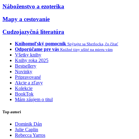
Náboženstvo a ezoterika
Mapy a cestovanie
Cudzojazyčná literatúra
Knihomoľský pomocník
Spýtajte sa Sherlocka, čo čítať
Odporúčame pre vás
Knižné tipy ušité na mieru vám
Všetky knihy
Knihy roka 2025
Bestsellery
Novinky
Pripravované
Akcie a zľavy
Kolekcie
BookTok
Mám záujem o titul
Top autori
Dominik Dán
Julie Caplin
Rebecca Yarros