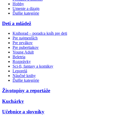
Hobby
Umenie a dizajn
Ďalšie kategórie
Deti a mládež
Knihorad – poradca kníh pre deti
Pre najmenších
Pre prvákov
Pre pubertiakov
Young Adult
Beletria
Rozprávky
Sci-fi, fantasy a komiksy
Leporelá
Náučné knihy
Ďalšie kategórie
Životopisy a reportáže
Kuchárky
Učebnice a slovníky