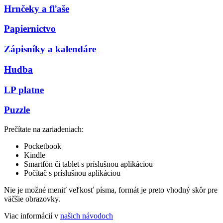
Hrnčeky a fľaše
Papiernictvo
Zápisníky a kalendáre
Hudba
LP platne
Puzzle
Prečítate na zariadeniach:
Pocketbook
Kindle
Smartfón či tablet s príslušnou aplikáciou
Počítač s príslušnou aplikáciou
Nie je možné meniť veľkosť písma, formát je preto vhodný skôr pre
väčšie obrazovky.
Viac informácií v
našich návodoch