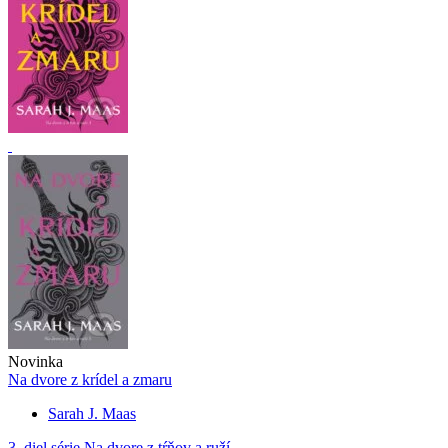
Novinka
Na dvore z krídel a zmaru
Sarah J. Maas
3. diel série
Na dvore z tŕňov a ruží