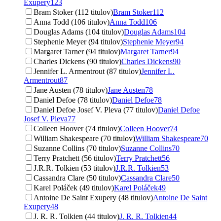
Exupery
123
Bram Stoker (112 titulov)
Bram Stoker
112
Anna Todd (106 titulov)
Anna Todd
106
Douglas Adams (104 titulov)
Douglas Adams
104
Stephenie Meyer (94 titulov)
Stephenie Meyer
94
Margaret Tarner (94 titulov)
Margaret Tarner
94
Charles Dickens (90 titulov)
Charles Dickens
90
Jennifer L. Armentrout (87 titulov)
Jennifer L.
Armentrout
87
Jane Austen (78 titulov)
Jane Austen
78
Daniel Defoe (78 titulov)
Daniel Defoe
78
Daniel Defoe Josef V. Pleva (77 titulov)
Daniel Defoe
Josef V. Pleva
77
Colleen Hoover (74 titulov)
Colleen Hoover
74
William Shakespeare (70 titulov)
William Shakespeare
70
Suzanne Collins (70 titulov)
Suzanne Collins
70
Terry Pratchett (56 titulov)
Terry Pratchett
56
J.R.R. Tolkien (53 titulov)
J.R.R. Tolkien
53
Cassandra Clare (50 titulov)
Cassandra Clare
50
Karel Poláček (49 titulov)
Karel Poláček
49
Antoine De Saint Exupery (48 titulov)
Antoine De Saint
Exupery
48
J. R. R. Tolkien (44 titulov)
J. R. R. Tolkien
44