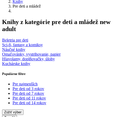
Knihy
Pre deti a mládež
Knihy z kategórie pre deti a mládež new
adult
Beletria pre deti
Sci-fi, fantasy a komiksy
Náučné knihy
Omaľovánky, vystrihovanie, papier
Hlavolamy, doplňovačky, úlohy
Kuchárske knihy
Populárne filtre
Pre najmenších
Pre deti od 3 rokov
Pre deti od 7 rokov
Pre deti od 11 rokov
Pre deti od 14 rokov
Zúžiť výber