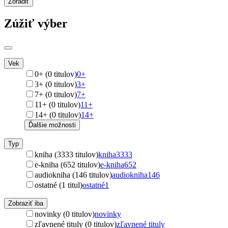
Zoradiť
Zúžiť výber
Vek
0+ (0 titulov)
0+
3+ (0 titulov)
3+
7+ (0 titulov)
7+
11+ (0 titulov)
11+
14+ (0 titulov)
14+
Ďalšie možnosti
Typ
kniha (3333 titulov)
kniha
3333
e-kniha (652 titulov)
e-kniha
652
audiokniha (146 titulov)
audiokniha
146
ostatné (1 titul)
ostatné
1
Zobraziť iba
novinky (0 titulov)
novinky
zľavnené tituly (0 titulov)
zľavnené tituly