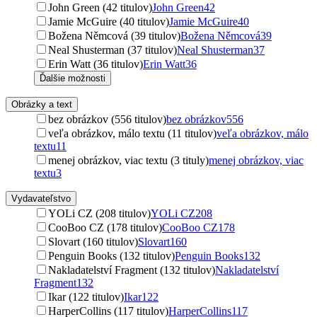
John Green (42 titulov)
John Green
42
Jamie McGuire (40 titulov)
Jamie McGuire
40
Božena Němcová (39 titulov)
Božena Němcová
39
Neal Shusterman (37 titulov)
Neal Shusterman
37
Erin Watt (36 titulov)
Erin Watt
36
Ďalšie možnosti
Obrázky a text
bez obrázkov (556 titulov)
bez obrázkov
556
veľa obrázkov, málo textu (11 titulov)
veľa obrázkov, málo
textu
11
menej obrázkov, viac textu (3 tituly)
menej obrázkov, viac
textu
3
Vydavateľstvo
YOLi CZ (208 titulov)
YOLi CZ
208
CooBoo CZ (178 titulov)
CooBoo CZ
178
Slovart (160 titulov)
Slovart
160
Penguin Books (132 titulov)
Penguin Books
132
Nakladatelství Fragment (132 titulov)
Nakladatelství
Fragment
132
Ikar (122 titulov)
Ikar
122
HarperCollins (117 titulov)
HarperCollins
117