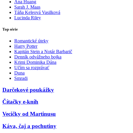
Ana Huang
Sarah J. Maas
Táňa Keleová Vasilková
Lucinda Riley
Top série
Romantické úteky
Harry Potter
Kapitán Stein a Notár Barbarič
Denník odvážneho bojka
Krimi Dominika Dána
Učím sa rozprávať
Duna
Smradi
Darčekové poukážky
Čítačky e-kníh
Vecičky od Martinusu
Káva, čaj a pochutiny