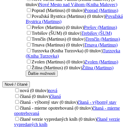
titulov)
Nové Mesto nad Váhom (Kniha Malovec)
Poprad (Martinus) (0 titulov)
Poprad (Martinus)
Považská Bystrica (Martinus) (0 titulov)
Považská
Bystrica (Martinus)
Prešov (Martinus) (0 titulov)
Prešov (Martinus)
Trebišov (ŠUM) (0 titulov)
Trebišov (ŠUM)
Trenčín (Martinus) (0 titulov)
Trenčín (Martinus)
Trnava (Martinus) (0 titulov)
Trnava (Martinus)
Turzovka (Kniha Turzovka) (0 titulov)
Turzovka
(Kniha Turzovka)
Zvolen (Martinus) (0 titulov)
Zvolen (Martinus)
Žilina (Martinus) (0 titulov)
Žilina (Martinus)
Ďalšie možnosti
Nové / čítané
nová (0 titulov)
nová
čítaná (0 titulov)
čítaná
čítaná - výborný stav (0 titulov)
čítaná - výborný stav
čítaná - mierne opotrebovaná (0 titulov)
čítaná - mierne
opotrebovaná
čítané verzie vypredaných kníh (0 titulov)
čítané verzie
vypredaných kníh