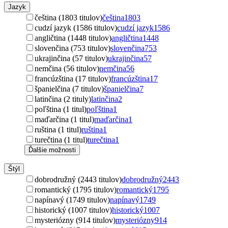
Jazyk
čeština (1803 titulov)
čeština
1803
cudzí jazyk (1586 titulov)
cudzí jazyk
1586
angličtina (1448 titulov)
angličtina
1448
slovenčina (753 titulov)
slovenčina
753
ukrajinčina (57 titulov)
ukrajinčina
57
nemčina (56 titulov)
nemčina
56
francúzština (17 titulov)
francúzština
17
španielčina (7 titulov)
španielčina
7
latinčina (2 tituly)
latinčina
2
poľština (1 titul)
poľština
1
maďarčina (1 titul)
maďarčina
1
ruština (1 titul)
ruština
1
turečtina (1 titul)
turečtina
1
Ďalšie možnosti
Štýl
dobrodružný (2443 titulov)
dobrodružný
2443
romantický (1795 titulov)
romantický
1795
napínavý (1749 titulov)
napínavý
1749
historický (1007 titulov)
historický
1007
mysteriózny (914 titulov)
mysteriózny
914