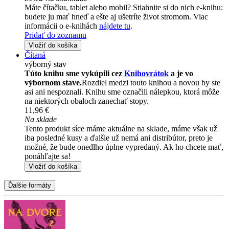
Máte čítačku, tablet alebo mobil? Stiahnite si do nich e-knihu:
budete ju mať hneď a ešte aj ušetríte život stromom. Viac
informácii o e-knihách
nájdete tu
.
Pridať do zoznamu
Vložiť do košíka
Čítaná
výborný stav
Túto knihu sme vykúpili cez
Knihovrátok
a je vo
výbornom stave.
Rozdiel medzi touto knihou a novou by ste
asi ani nespoznali. Knihu sme označili nálepkou, ktorá môže
na niektorých obaloch zanechať stopy.
11,96 €
Na sklade
Tento produkt síce máme aktuálne na sklade, máme však už
iba posledné kusy a ďalšie už nemá ani distribútor, preto je
možné, že bude onedlho úplne vypredaný. Ak ho chcete mať,
ponáhľajte sa!
Vložiť do košíka
Ďalšie formáty