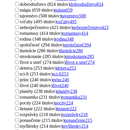
dobrodružstvo (824 titulov)
dobrodružstvo
824
mágia (659 titulov)
mágia
659
tajomstvo (508 titulov)
tajomstvo
508
vzťahy (495 titulov)
vzťahy
495
nebezpečenstvo (423 titulov)
nebezpečenstvo
423
romantasy (414 titulov)
romantasy
414
rodina (348 titulov)
rodina
348
spoločnosť (294 titulov)
spoločnosť
294
ilustrácie (286 titulov)
ilustrácie
286
stroskotanie (285 titulov)
stroskotanie
285
život a smrť (274 titulov)
život a smrť
274
detstva (253 titulov)
detstva
253
sci-fi (253 titulov)
sci-fi
253
princ (246 titulov)
princ
246
život (240 titulov)
život
240
planéty (238 titulov)
planéty
238
romantika (231 titulov)
romantika
231
pocity (224 titulov)
pocity
224
lietanie (222 titulov)
lietanie
222
rozprávky (218 titulov)
rozprávky
218
ponaučenie (215 titulov)
ponaučenie
215
myšlienky (214 titulov)
myšlienky
214