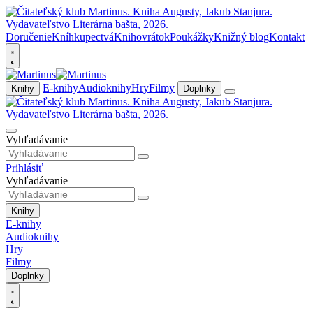
Doručenie
Kníhkupectvá
Knihovrátok
Poukážky
Knižný blog
Kontakt
E-knihy
Audioknihy
Hry
Filmy
Knihy
Doplnky
Vyhľadávanie
Prihlásiť
Vyhľadávanie
Knihy
E-knihy
Audioknihy
Hry
Filmy
Doplnky