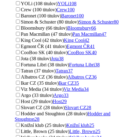
YOLi (108 titulov)
YOLi
108
Crew (100 titulov)
Crew
100
Baronet (100 titulov)
Baronet
100
Simon & Schuster (80 titulov)
Simon & Schuster
80
Bloomsbury (66 titulov)
Bloomsbury
66
Pan Macmillan (47 titulov)
Pan Macmillan
47
King Cool (42 titulov)
King Cool
42
Egmont ČR (41 titulov)
Egmont ČR
41
CooBoo SK (40 titulov)
CooBoo SK
40
Jota (38 titulov)
Jota
38
Fortuna Libri (38 titulov)
Fortuna Libri
38
Tatran (37 titulov)
Tatran
37
Albatros CZ (36 titulov)
Albatros CZ
36
Ikar CZ (35 titulov)
Ikar CZ
35
Viz Media (34 titulov)
Viz Media
34
Argo (33 titulov)
Argo
33
Host (29 titulov)
Host
29
Slovart CZ (28 titulov)
Slovart CZ
28
Hodder and Stoughton (28 titulov)
Hodder and
Stoughton
28
Knižní klub (25 titulov)
Knižní klub
25
Little, Brown (25 titulov)
Little, Brown
25