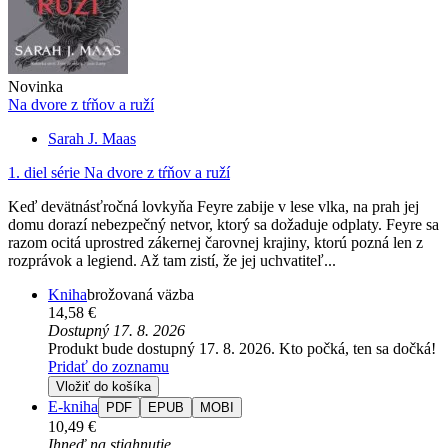
Novinka
Na dvore z tŕňov a ruží
Sarah J. Maas
1. diel série
Na dvore z tŕňov a ruží
Keď devätnásťročná lovkyňa Feyre zabije v lese vlka, na prah jej
domu dorazí nebezpečný netvor, ktorý sa dožaduje odplaty. Feyre sa
razom ocitá uprostred zákernej čarovnej krajiny, ktorú pozná len z
rozprávok a legiend. Až tam zistí, že jej uchvatiteľ...
Kniha
brožovaná väzba
14,58 €
Dostupný 17. 8. 2026
Produkt bude dostupný 17. 8. 2026. Kto počká, ten sa dočká!
Pridať do zoznamu
Vložiť do košíka
E-kniha
PDF
EPUB
MOBI
10,49 €
Ihneď na stiahnutie