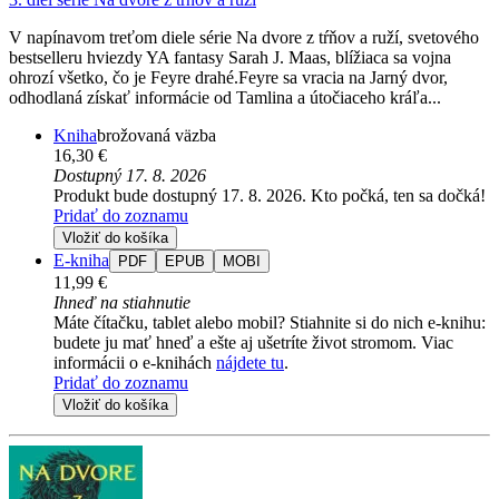
V napínavom treťom diele série Na dvore z tŕňov a ruží, svetového
bestselleru hviezdy YA fantasy Sarah J. Maas, blížiaca sa vojna
ohrozí všetko, čo je Feyre drahé.Feyre sa vracia na Jarný dvor,
odhodlaná získať informácie od Tamlina a útočiaceho kráľa...
Kniha
brožovaná väzba
16,30 €
Dostupný 17. 8. 2026
Produkt bude dostupný 17. 8. 2026. Kto počká, ten sa dočká!
Pridať do zoznamu
Vložiť do košíka
E-kniha
PDF
EPUB
MOBI
11,99 €
Ihneď na stiahnutie
Máte čítačku, tablet alebo mobil? Stiahnite si do nich e-knihu:
budete ju mať hneď a ešte aj ušetríte život stromom. Viac
informácii o e-knihách
nájdete tu
.
Pridať do zoznamu
Vložiť do košíka