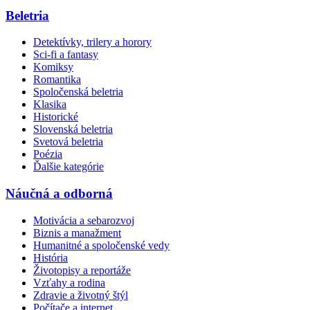
Beletria
Detektívky, trilery a horory
Sci-fi a fantasy
Komiksy
Romantika
Spoločenská beletria
Klasika
Historické
Slovenská beletria
Svetová beletria
Poézia
Ďalšie kategórie
Náučná a odborná
Motivácia a sebarozvoj
Biznis a manažment
Humanitné a spoločenské vedy
História
Životopisy a reportáže
Vzťahy a rodina
Zdravie a životný štýl
Počítače a internet