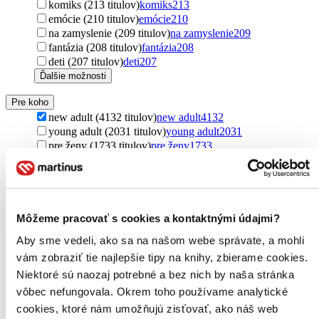
komiks (213 titulov)
komiks
213
emócie (210 titulov)
emócie
210
na zamyslenie (209 titulov)
na zamyslenie
209
fantázia (208 titulov)
fantázia
208
deti (207 titulov)
deti
207
Ďalšie možnosti
Pre koho
new adult (4132 titulov)
new adult
4132
young adult (2031 titulov)
young adult
2031
pre ženy (1733 titulov)
pre ženy
1733
pre mužov (1204 titulov)
pre mužov
1204
pre dospelých (953 titulov)
pre dospelých
953
pre deti a mládež (657 titulov)
pre deti a mládež
657
pre dievčatá (555 titulov)
pre dievčatá
555
pre deti (501 titulov)
pre deti
501
Môžeme pracovať s cookies a kontaktnými údajmi?
pre chlapcov (260 titulov)
pre chlapcov
260
Aby sme vedeli, ako sa na našom webe správate, a mohli
pre rebelky (10 titulov)
pre rebelky
10
vám zobraziť tie najlepšie tipy na knihy, zbierame cookies.
pre kresťanov (3 tituly)
pre kresťanov
3
Ďalšie možnosti
Niektoré sú naozaj potrebné a bez nich by naša stránka
vôbec nefungovala. Okrem toho používame analytické
Pôvod
cookies, ktoré nám umožňujú zisťovať, ako náš web
zahraničný (2830 titulov)
zahraničný
2830