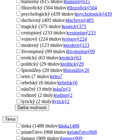
humorný (615 titulov)
humorný
615
filozofický (504 titulov)
filozofický
504
psychologický (439 titulov)
psychologický
439
duchovný (405 titulov)
duchovný
405
tragický (375 titulov)
tragický
375
cestopisný (233 titulov)
cestopisný
233
vojnový (224 titulov)
vojnový
224
moderný (123 titulov)
moderný
123
životopisný (99 titulov)
životopisný
99
erotický (63 titulov)
erotický
63
politický (29 titulov)
politický
29
špionážny (20 titulov)
špionážny
20
retro (7 titulov)
retro
7
rebelský (6 titulov)
rebelský
6
náučný (3 tituly)
náučný
3
rodinný (2 tituly)
rodinný
2
lyrický (2 tituly)
lyrický
2
Ďalšie možnosti
Téma
láska (1488 titulov)
láska
1488
priateľstvo (968 titulov)
priateľstvo
968
fantasy (909 titulov)
fantasy
909