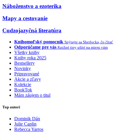
Náboženstvo a ezoterika
Mapy a cestovanie
Cudzojazyčná literatúra
Knihomoľský pomocník
Spýtajte sa Sherlocka, čo čítať
Odporúčame pre vás
Knižné tipy ušité na mieru vám
Všetky knihy
Knihy roka 2025
Bestsellery
Novinky
Pripravované
Akcie a zľavy
Kolekcie
BookTok
Mám záujem o titul
Top autori
Dominik Dán
Julie Caplin
Rebecca Yarros