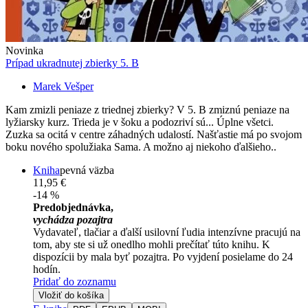
Novinka
Prípad ukradnutej zbierky 5. B
Marek Vešper
Kam zmizli peniaze z triednej zbierky? V 5. B zmiznú peniaze na
lyžiarsky kurz. Trieda je v šoku a podozriví sú... Úplne všetci.
Zuzka sa ocitá v centre záhadných udalostí. Našťastie má po svojom
boku nového spolužiaka Sama. A možno aj niekoho ďalšieho..
Kniha
pevná väzba
11,95 €
-14 %
Predobjednávka,
vychádza pozajtra
Vydavateľ, tlačiar a ďalší usilovní ľudia intenzívne pracujú na
tom, aby ste si už onedlho mohli prečítať túto knihu. K
dispozícii by mala byť pozajtra. Po vyjdení posielame do 24
hodín.
Pridať do zoznamu
Vložiť do košíka