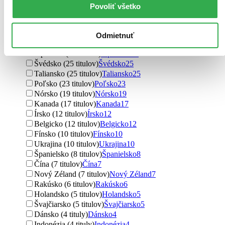
Slovensko (217 titulov)
Slovensko
217
Povoliť všetko
Francúzsko (77 titulov)
Francúzsko
77
severský (58 titulov)
severský
58
Austrália (56 titulov)
Austrália
56
Odmietnuť
Nemecko (55 titulov)
Nemecko
55
Japonsko (33 titulov)
Japonsko
33
Švédsko (25 titulov)
Švédsko
25
Taliansko (25 titulov)
Taliansko
25
Poľsko (23 titulov)
Poľsko
23
Nórsko (19 titulov)
Nórsko
19
Kanada (17 titulov)
Kanada
17
Írsko (12 titulov)
Írsko
12
Belgicko (12 titulov)
Belgicko
12
Fínsko (10 titulov)
Fínsko
10
Ukrajina (10 titulov)
Ukrajina
10
Španielsko (8 titulov)
Španielsko
8
Čína (7 titulov)
Čína
7
Nový Zéland (7 titulov)
Nový Zéland
7
Rakúsko (6 titulov)
Rakúsko
6
Holandsko (5 titulov)
Holandsko
5
Švajčiarsko (5 titulov)
Švajčiarsko
5
Dánsko (4 tituly)
Dánsko
4
Indonézia (4 tituly)
Indonézia
4