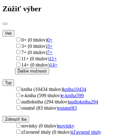
Zúžiť výber
Vek
0+ (0 titulov)
0+
3+ (0 titulov)
3+
7+ (0 titulov)
7+
11+ (0 titulov)
11+
14+ (0 titulov)
14+
Ďalšie možnosti
Typ
kniha (10434 titulov)
kniha
10434
e-kniha (599 titulov)
e-kniha
599
audiokniha (294 titulov)
audiokniha
294
ostatné (83 titulov)
ostatné
83
Zobraziť iba
novinky (0 titulov)
novinky
zľavnené tituly (0 titulov)
zľavnené tituly