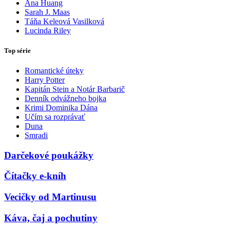
Ana Huang
Sarah J. Maas
Táňa Keleová Vasilková
Lucinda Riley
Top série
Romantické úteky
Harry Potter
Kapitán Stein a Notár Barbarič
Denník odvážneho bojka
Krimi Dominika Dána
Učím sa rozprávať
Duna
Smradi
Darčekové poukážky
Čítačky e-kníh
Vecičky od Martinusu
Káva, čaj a pochutiny