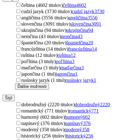
čeština (4602 titulov)
čeština
4602
cudzí jazyk (3730 titulov)
cudzí jazyk
3730
angličtina (3556 titulov)
angličtina
3556
slovenčina (3091 titulov)
slovenčina
3091
ukrajinčina (94 titulov)
ukrajinčina
94
nemčina (43 titulov)
nemčina
43
španielčina (20 titulov)
španielčina
20
francúzština (14 titulov)
francúzština
14
ruština (12 titulov)
ruština
12
poľština (3 tituly)
poľština
3
maďarčina (3 tituly)
maďarčina
3
japončina (1 titul)
japončina
1
rusínsky jazyk (1 titul)
rusínsky jazyk
1
Ďalšie možnosti
Štýl
dobrodružný (2220 titulov)
dobrodružný
2220
romantický (771 titulov)
romantický
771
humorný (602 titulov)
humorný
602
napínavý (376 titulov)
napínavý
376
moderný (358 titulov)
moderný
358
historický (256 titulov)
historický
256