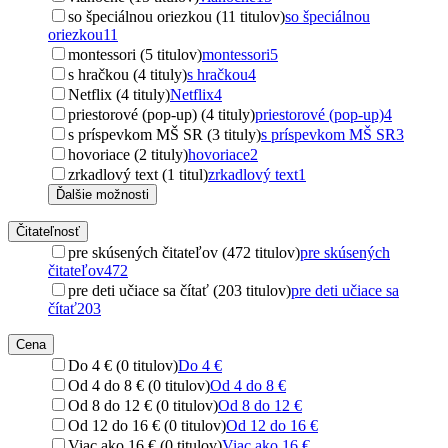
so špeciálnou oriezkou (11 titulov)
so špeciálnou
oriezkou
11
montessori (5 titulov)
montessori
5
s hračkou (4 tituly)
s hračkou
4
Netflix (4 tituly)
Netflix
4
priestorové (pop-up) (4 tituly)
priestorové (pop-up)
4
s príspevkom MŠ SR (3 tituly)
s príspevkom MŠ SR
3
hovoriace (2 tituly)
hovoriace
2
zrkadlový text (1 titul)
zrkadlový text
1
Ďalšie možnosti
Čitateľnosť
pre skúsených čitateľov (472 titulov)
pre skúsených
čitateľov
472
pre deti učiace sa čítať (203 titulov)
pre deti učiace sa
čítať
203
Cena
Do 4 € (0 titulov)
Do 4 €
Od 4 do 8 € (0 titulov)
Od 4 do 8 €
Od 8 do 12 € (0 titulov)
Od 8 do 12 €
Od 12 do 16 € (0 titulov)
Od 12 do 16 €
Viac ako 16 € (0 titulov)
Viac ako 16 €