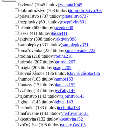
zvieratá (1045 titulov)
zvieratá
1045
dobrodružstvo (763 titulov)
dobrodružstvo
763
priateľstvo (737 titulov)
priateľstvo
737
rozprávky (601 titulov)
rozprávky
601
učenie (600 titulov)
učenie
600
láska (411 titulov)
láska
411
aktivity (398 titulov)
aktivity
398
samolepky (331 titulov)
samolepky
331
omaľovánka (222 titulov)
omaľovánka
222
rodina (218 titulov)
rodina
218
príroda (207 titulov)
príroda
207
mágia (205 titulov)
mágia
205
slovná zásoba (186 titulov)
slovná zásoba
186
humor (163 titulov)
humor
163
fantasy (152 titulov)
fantasy
152
vzťahy (147 titulov)
vzťahy
147
tajomstvo (143 titulov)
tajomstvo
143
lgbtq+ (143 titulov)
lgbtq+
143
technika (133 titulov)
technika
133
maľovanie (133 titulov)
maľovanie
133
kreativita (132 titulov)
kreativita
132
voľný čas (105 titulov)
voľný čas
105