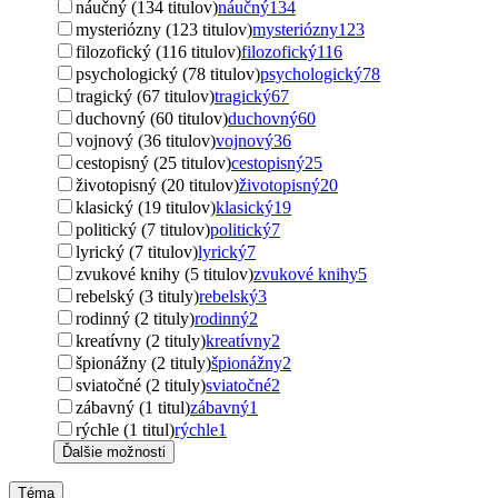
náučný (134 titulov)
náučný
134
mysteriózny (123 titulov)
mysteriózny
123
filozofický (116 titulov)
filozofický
116
psychologický (78 titulov)
psychologický
78
tragický (67 titulov)
tragický
67
duchovný (60 titulov)
duchovný
60
vojnový (36 titulov)
vojnový
36
cestopisný (25 titulov)
cestopisný
25
životopisný (20 titulov)
životopisný
20
klasický (19 titulov)
klasický
19
politický (7 titulov)
politický
7
lyrický (7 titulov)
lyrický
7
zvukové knihy (5 titulov)
zvukové knihy
5
rebelský (3 tituly)
rebelský
3
rodinný (2 tituly)
rodinný
2
kreatívny (2 tituly)
kreatívny
2
špionážny (2 tituly)
špionážny
2
sviatočné (2 tituly)
sviatočné
2
zábavný (1 titul)
zábavný
1
rýchle (1 titul)
rýchle
1
Ďalšie možnosti
Téma