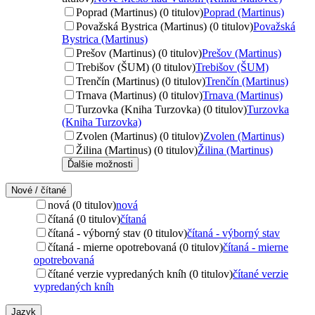
Poprad (Martinus) (0 titulov)
Poprad (Martinus)
Považská Bystrica (Martinus) (0 titulov)
Považská
Bystrica (Martinus)
Prešov (Martinus) (0 titulov)
Prešov (Martinus)
Trebišov (ŠUM) (0 titulov)
Trebišov (ŠUM)
Trenčín (Martinus) (0 titulov)
Trenčín (Martinus)
Trnava (Martinus) (0 titulov)
Trnava (Martinus)
Turzovka (Kniha Turzovka) (0 titulov)
Turzovka
(Kniha Turzovka)
Zvolen (Martinus) (0 titulov)
Zvolen (Martinus)
Žilina (Martinus) (0 titulov)
Žilina (Martinus)
Ďalšie možnosti
Nové / čítané
nová (0 titulov)
nová
čítaná (0 titulov)
čítaná
čítaná - výborný stav (0 titulov)
čítaná - výborný stav
čítaná - mierne opotrebovaná (0 titulov)
čítaná - mierne
opotrebovaná
čítané verzie vypredaných kníh (0 titulov)
čítané verzie
vypredaných kníh
Jazyk