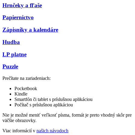
Hrnčeky a fľaše
Papiernictvo
Zápisníky a kalendáre
Hudba
LP platne
Puzzle
Prečítate na zariadeniach:
Pocketbook
Kindle
Smartfón či tablet s príslušnou aplikáciou
Počítač s príslušnou aplikáciou
Nie je možné meniť veľkosť písma, formát je preto vhodný skôr pre
väčšie obrazovky.
Viac informácií v
našich návodoch