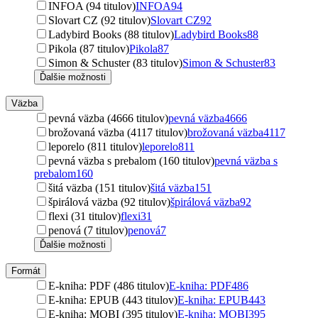
INFOA (94 titulov)
INFOA
94
Slovart CZ (92 titulov)
Slovart CZ
92
Ladybird Books (88 titulov)
Ladybird Books
88
Pikola (87 titulov)
Pikola
87
Simon & Schuster (83 titulov)
Simon & Schuster
83
Ďalšie možnosti
Väzba
pevná väzba (4666 titulov)
pevná väzba
4666
brožovaná väzba (4117 titulov)
brožovaná väzba
4117
leporelo (811 titulov)
leporelo
811
pevná väzba s prebalom (160 titulov)
pevná väzba s
prebalom
160
šitá väzba (151 titulov)
šitá väzba
151
špirálová väzba (92 titulov)
špirálová väzba
92
flexi (31 titulov)
flexi
31
penová (7 titulov)
penová
7
Ďalšie možnosti
Formát
E-kniha: PDF (486 titulov)
E-kniha: PDF
486
E-kniha: EPUB (443 titulov)
E-kniha: EPUB
443
E-kniha: MOBI (395 titulov)
E-kniha: MOBI
395