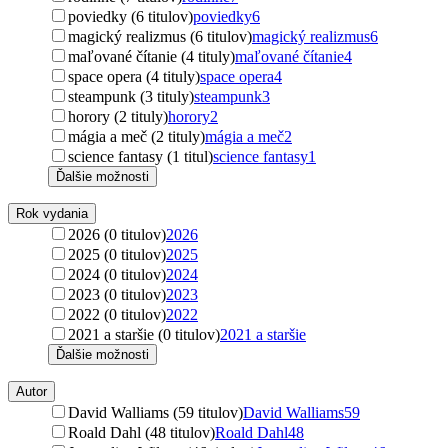
poviedky (6 titulov)
poviedky
6
magický realizmus (6 titulov)
magický realizmus
6
maľované čítanie (4 tituly)
maľované čítanie
4
space opera (4 tituly)
space opera
4
steampunk (3 tituly)
steampunk
3
horory (2 tituly)
horory
2
mágia a meč (2 tituly)
mágia a meč
2
science fantasy (1 titul)
science fantasy
1
Ďalšie možnosti
Rok vydania
2026 (0 titulov)
2026
2025 (0 titulov)
2025
2024 (0 titulov)
2024
2023 (0 titulov)
2023
2022 (0 titulov)
2022
2021 a staršie (0 titulov)
2021 a staršie
Ďalšie možnosti
Autor
David Walliams (59 titulov)
David Walliams
59
Roald Dahl (48 titulov)
Roald Dahl
48