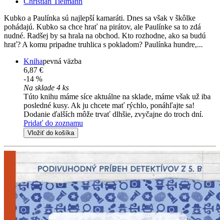
Christian Tielmann
Kubko a Paulínka sú najlepší kamaráti. Dnes sa však v škôlke
pohádajú. Kubko sa chce hrať na pirátov, ale Paulínke sa to zdá
nudné. Radšej by sa hrala na obchod. Kto rozhodne, ako sa budú
hrať? A komu pripadne truhlica s pokladom? Paulínka hundre,...
Kniha
pevná väzba
6,87 €
-14 %
Na sklade 4 ks
Túto knihu máme síce aktuálne na sklade, máme však už iba
posledné kusy. Ak ju chcete mať rýchlo, ponáhľajte sa!
Dodanie ďalších môže trvať dlhšie, zvyčajne do troch dní.
Pridať do zoznamu
Vložiť do košíka