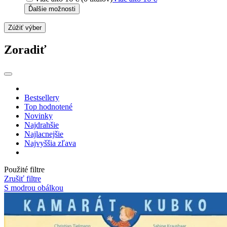
Ďalšie možnosti
Zúžiť výber
Zoradiť
Bestsellery
Top hodnotené
Novinky
Najdrahšie
Najlacnejšie
Najvyššia zľava
Použité filtre
Zrušiť filtre
S modrou obálkou