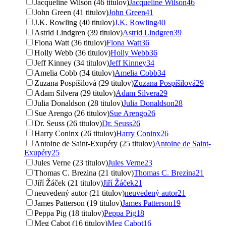
Jacqueline Wilson (46 titulov)
Jacqueline Wilson
46
John Green (41 titulov)
John Green
41
J.K. Rowling (40 titulov)
J.K. Rowling
40
Astrid Lindgren (39 titulov)
Astrid Lindgren
39
Fiona Watt (36 titulov)
Fiona Watt
36
Holly Webb (36 titulov)
Holly Webb
36
Jeff Kinney (34 titulov)
Jeff Kinney
34
Amelia Cobb (34 titulov)
Amelia Cobb
34
Zuzana Pospíšilová (29 titulov)
Zuzana Pospíšilová
29
Adam Silvera (29 titulov)
Adam Silvera
29
Julia Donaldson (28 titulov)
Julia Donaldson
28
Sue Arengo (26 titulov)
Sue Arengo
26
Dr. Seuss (26 titulov)
Dr. Seuss
26
Harry Coninx (26 titulov)
Harry Coninx
26
Antoine de Saint-Exupéry (25 titulov)
Antoine de Saint-
Exupéry
25
Jules Verne (23 titulov)
Jules Verne
23
Thomas C. Brezina (21 titulov)
Thomas C. Brezina
21
Jiří Žáček (21 titulov)
Jiří Žáček
21
neuvedený autor (21 titulov)
neuvedený autor
21
James Patterson (19 titulov)
James Patterson
19
Peppa Pig (18 titulov)
Peppa Pig
18
Meg Cabot (16 titulov)
Meg Cabot
16