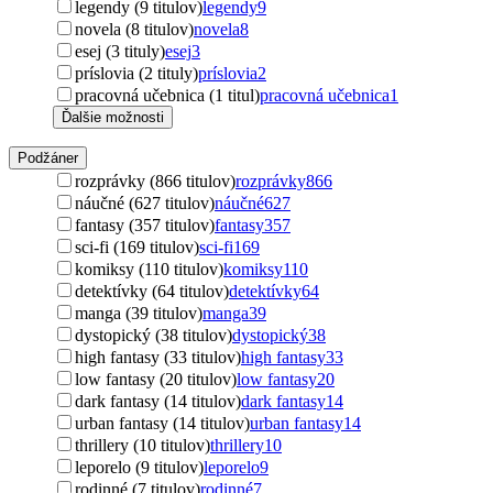
legendy (9 titulov)
legendy
9
novela (8 titulov)
novela
8
esej (3 tituly)
esej
3
príslovia (2 tituly)
príslovia
2
pracovná učebnica (1 titul)
pracovná učebnica
1
Ďalšie možnosti
Podžáner
rozprávky (866 titulov)
rozprávky
866
náučné (627 titulov)
náučné
627
fantasy (357 titulov)
fantasy
357
sci-fi (169 titulov)
sci-fi
169
komiksy (110 titulov)
komiksy
110
detektívky (64 titulov)
detektívky
64
manga (39 titulov)
manga
39
dystopický (38 titulov)
dystopický
38
high fantasy (33 titulov)
high fantasy
33
low fantasy (20 titulov)
low fantasy
20
dark fantasy (14 titulov)
dark fantasy
14
urban fantasy (14 titulov)
urban fantasy
14
thrillery (10 titulov)
thrillery
10
leporelo (9 titulov)
leporelo
9
rodinné (7 titulov)
rodinné
7