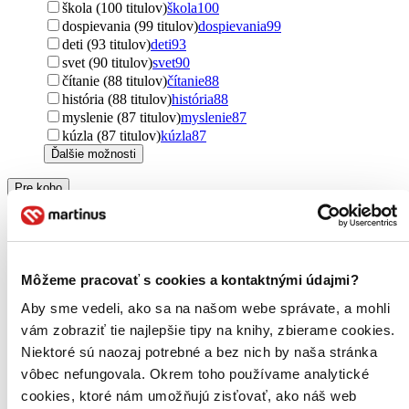
škola (100 titulov)
škola
100
dospievania (99 titulov)
dospievania
99
deti (93 titulov)
deti
93
svet (90 titulov)
svet
90
čítanie (88 titulov)
čítanie
88
história (88 titulov)
história
88
myslenie (87 titulov)
myslenie
87
kúzla (87 titulov)
kúzla
87
Ďalšie možnosti
Pre koho
pre deti (2214 titulov)
pre deti
2214
young adult (809 titulov)
young adult
809
pre deti a mládež (723 titulov)
pre deti a mládež
723
pre dievčatá (663 titulov)
pre dievčatá
663
Môžeme pracovať s cookies a kontaktnými údajmi?
pre chlapcov (471 titulov)
pre chlapcov
471
pre najmenších (262 titulov)
pre najmenších
262
Aby sme vedeli, ako sa na našom webe správate, a mohli
pre ženy (239 titulov)
pre ženy
239
vám zobraziť tie najlepšie tipy na knihy, zbierame cookies.
new adult (228 titulov)
new adult
228
Niektoré sú naozaj potrebné a bez nich by naša stránka
pre dospelých (185 titulov)
pre dospelých
185
pre začínajúcich čitateľov (143 titulov)
pre začínajúcich
vôbec nefungovala. Okrem toho používame analytické
čitateľov
143
cookies, ktoré nám umožňujú zisťovať, ako náš web
pre mužov (112 titulov)
pre mužov
112