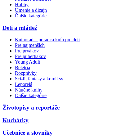
Hobby
Umenie a dizajn
Ďalšie kategórie
Deti a mládež
Knihorad – poradca kníh pre deti
Pre najmenších
Pre prvákov
Pre pubertiakov
Young Adult
Beletria
Rozprávky
Sci-fi, fantasy a komiksy
Leporelá
Náučné knihy
Ďalšie kategórie
Životopisy a reportáže
Kuchárky
Učebnice a slovníky