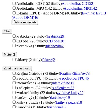
Audiokniha: CD (152 titulov)
Audiokniha: CD
152
Audiokniha: MP3 (142 titulov)
Audiokniha: MP3
142
E-kniha: EPUB (Adobe DRM) (46 titulov)
E-kniha: EPUB
(Adobe DRM)
46
Ďalšie možnosti
Obal
krabička (29 titulov)
krabička
29
CD obal (20 titulov)
CD obal
20
plechovka (2 tituly)
plechovka
2
Materiál
látkový (2 tituly)
látkový
2
Zvláštna vlastnosť
Krajina čitateľov (73 titulov)
Krajina čitateľov
73
s podporou FPU (46 titulov)
s podporou FPU
46
interaktívne (34 titulov)
interaktívne
34
s nálepkami (32 titulov)
s nálepkami
32
zvukové knihy (22 titulov)
zvukové knihy
22
darčekový (19 titulov)
darčekový
19
knihy s puzzle (18 titulov)
knihy s puzzle
18
vianočné (15 titulov)
vianočné
15