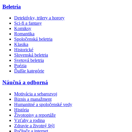
Beletria
Detektívky, trilery a horory
Sci-fi a fantasy
Komiksy
Romantika
Spoločenská beletria
Klasika
Historické
Slovenská beletria
Svetová beletria
Poézia
Ďalšie kategórie
Náučná a odborná
Motivácia a sebarozvoj
Biznis a manažment
Humanitné a spoločenské vedy
História
Životopisy a reportáže
Vzťahy a rodina
Zdravie a životný štýl
Počítače a internet