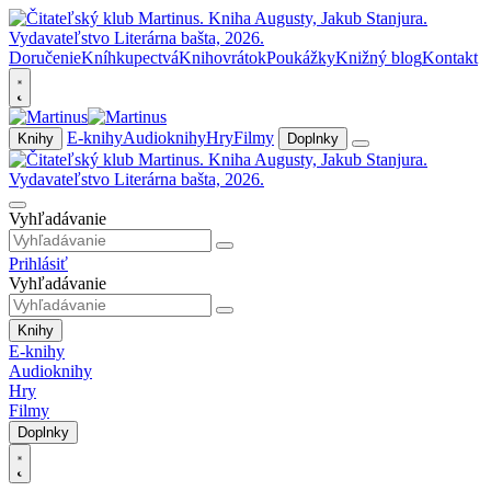
Doručenie
Kníhkupectvá
Knihovrátok
Poukážky
Knižný blog
Kontakt
E-knihy
Audioknihy
Hry
Filmy
Knihy
Doplnky
Vyhľadávanie
Prihlásiť
Vyhľadávanie
Knihy
E-knihy
Audioknihy
Hry
Filmy
Doplnky