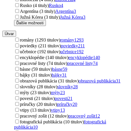
Rusko (4 tituly)
Rusko
4
Argentína (3 tituly)
Argentína
3
Južná Kórea (3 tituly)
Južná Kórea
3
Ďalšie možnosti
Útvar
romány (1293 titulov)
romány
1293
poviedky (211 titulov)
poviedky
211
učebnice (192 titulov)
učebnice
192
encyklopédie (140 titulov)
encyklopédie
140
pracovné listy (74 titulov)
pracovné listy
74
básne (59 titulov)
básne
59
bájky (31 titulov)
bájky
31
obrazová publikácia (31 titulov)
obrazová publikácia
31
slovníky (28 titulov)
slovníky
28
mýty (23 titulov)
mýty
23
povesti (21 titulov)
povesti
21
príručky (20 titulov)
príručky
20
vtipy (13 titulov)
vtipy
13
pracovný zošit (12 titulov)
pracovný zošit
12
fotografická publikácia (10 titulov)
fotografická
publikácia
10