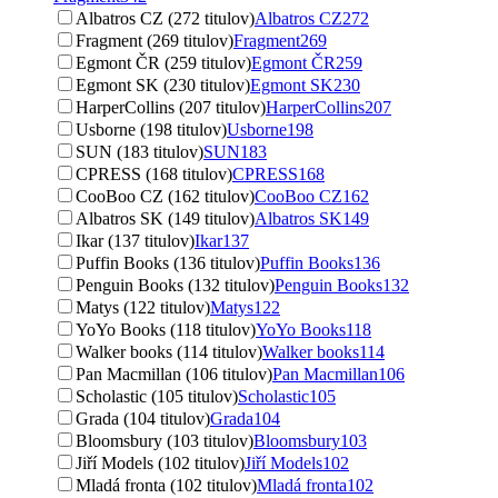
Albatros CZ (272 titulov)
Albatros CZ
272
Fragment (269 titulov)
Fragment
269
Egmont ČR (259 titulov)
Egmont ČR
259
Egmont SK (230 titulov)
Egmont SK
230
HarperCollins (207 titulov)
HarperCollins
207
Usborne (198 titulov)
Usborne
198
SUN (183 titulov)
SUN
183
CPRESS (168 titulov)
CPRESS
168
CooBoo CZ (162 titulov)
CooBoo CZ
162
Albatros SK (149 titulov)
Albatros SK
149
Ikar (137 titulov)
Ikar
137
Puffin Books (136 titulov)
Puffin Books
136
Penguin Books (132 titulov)
Penguin Books
132
Matys (122 titulov)
Matys
122
YoYo Books (118 titulov)
YoYo Books
118
Walker books (114 titulov)
Walker books
114
Pan Macmillan (106 titulov)
Pan Macmillan
106
Scholastic (105 titulov)
Scholastic
105
Grada (104 titulov)
Grada
104
Bloomsbury (103 titulov)
Bloomsbury
103
Jiří Models (102 titulov)
Jiří Models
102
Mladá fronta (102 titulov)
Mladá fronta
102