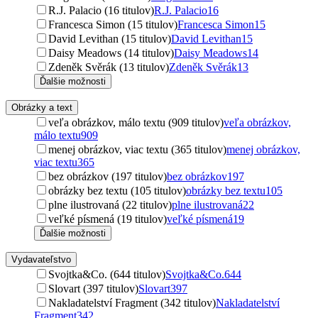
R.J. Palacio (16 titulov)
R.J. Palacio
16
Francesca Simon (15 titulov)
Francesca Simon
15
David Levithan (15 titulov)
David Levithan
15
Daisy Meadows (14 titulov)
Daisy Meadows
14
Zdeněk Svěrák (13 titulov)
Zdeněk Svěrák
13
Ďalšie možnosti
Obrázky a text
veľa obrázkov, málo textu (909 titulov)
veľa obrázkov,
málo textu
909
menej obrázkov, viac textu (365 titulov)
menej obrázkov,
viac textu
365
bez obrázkov (197 titulov)
bez obrázkov
197
obrázky bez textu (105 titulov)
obrázky bez textu
105
plne ilustrovaná (22 titulov)
plne ilustrovaná
22
veľké písmená (19 titulov)
veľké písmená
19
Ďalšie možnosti
Vydavateľstvo
Svojtka&Co. (644 titulov)
Svojtka&Co.
644
Slovart (397 titulov)
Slovart
397
Nakladatelství Fragment (342 titulov)
Nakladatelství
Fragment
342