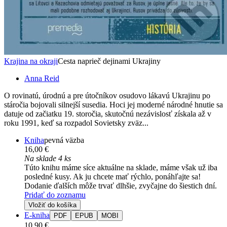
Krajina na okraji
Cesta naprieč dejinami Ukrajiny
Anna Reid
O rovinatú, úrodnú a pre útočníkov osudovo lákavú Ukrajinu po
stáročia bojovali silnejší susedia. Hoci jej moderné národné hnutie sa
datuje od začiatku 19. storočia, skutočnú nezávislosť získala až v
roku 1991, keď sa rozpadol Sovietsky zväz...
Kniha
pevná väzba
16,00 €
Na sklade 4 ks
Túto knihu máme síce aktuálne na sklade, máme však už iba
posledné kusy. Ak ju chcete mať rýchlo, ponáhľajte sa!
Dodanie ďalších môže trvať dlhšie, zvyčajne do šiestich dní.
Pridať do zoznamu
Vložiť do košíka
E-kniha
PDF
EPUB
MOBI
10,90 €