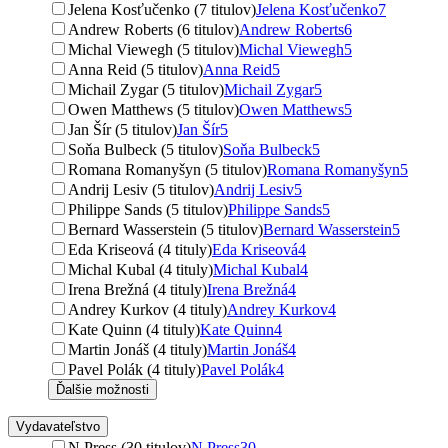
Jelena Kosťučenko (7 titulov)
Jelena Kosťučenko
7
Andrew Roberts (6 titulov)
Andrew Roberts
6
Michal Viewegh (5 titulov)
Michal Viewegh
5
Anna Reid (5 titulov)
Anna Reid
5
Michail Zygar (5 titulov)
Michail Zygar
5
Owen Matthews (5 titulov)
Owen Matthews
5
Jan Šír (5 titulov)
Jan Šír
5
Soňa Bulbeck (5 titulov)
Soňa Bulbeck
5
Romana Romanyšyn (5 titulov)
Romana Romanyšyn
5
Andrij Lesiv (5 titulov)
Andrij Lesiv
5
Philippe Sands (5 titulov)
Philippe Sands
5
Bernard Wasserstein (5 titulov)
Bernard Wasserstein
5
Eda Kriseová (4 tituly)
Eda Kriseová
4
Michal Kubal (4 tituly)
Michal Kubal
4
Irena Brežná (4 tituly)
Irena Brežná
4
Andrey Kurkov (4 tituly)
Andrey Kurkov
4
Kate Quinn (4 tituly)
Kate Quinn
4
Martin Jonáš (4 tituly)
Martin Jonáš
4
Pavel Polák (4 tituly)
Pavel Polák
4
Ďalšie možnosti
Vydavateľstvo
N Press (30 titulov)
N Press
30