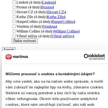
Lindeni (4 tituly)
Lindeni
4
Prostor (4 tituly)
Prostor
4
Slovart CZ (4 tituly)
Slovart CZ
4
Kniha Zlín (4 tituly)
Kniha Zlín
4
HarperCollins (4 tituly)
HarperCollins
4
Vendeta (4 tituly)
Vendeta
4
William Collins (4 tituly)
William Collins
4
Větrné mlýny (4 tituly)
Větrné mlýny
4
Ďalšie možnosti
Formát
E-kniha: EPUB (75 titulov)
E-kniha: EPUB
75
E-kniha: MOBI (71 titulov)
E-kniha: MOBI
71
E-kniha: PDF (65 titulov)
E-kniha: PDF
65
Audiokniha: MP3 (9 titulov)
Audiokniha: MP3
9
Môžeme pracovať s cookies a kontaktnými údajmi?
E-kniha: EPUB (Adobe DRM) (4 tituly)
E-kniha: EPUB
(Adobe DRM)
4
Aby sme vedeli, ako sa na našom webe správate, a mohli
Audiokniha: CD (3 tituly)
Audiokniha: CD
3
vám zobraziť tie najlepšie tipy na knihy, zbierame cookies.
Ďalšie možnosti
Niektoré sú naozaj potrebné a bez nich by naša stránka
Zúžiť výber
vôbec nefungovala. Okrem toho používame analytické
cookies, ktoré nám umožňujú zisťovať, ako náš web
Zoradiť