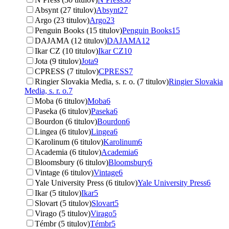
Absynt (27 titulov)
Absynt
27
Argo (23 titulov)
Argo
23
Penguin Books (15 titulov)
Penguin Books
15
DAJAMA (12 titulov)
DAJAMA
12
Ikar CZ (10 titulov)
Ikar CZ
10
Jota (9 titulov)
Jota
9
CPRESS (7 titulov)
CPRESS
7
Ringier Slovakia Media, s. r. o. (7 titulov)
Ringier Slovakia
Media, s. r. o.
7
Moba (6 titulov)
Moba
6
Paseka (6 titulov)
Paseka
6
Bourdon (6 titulov)
Bourdon
6
Lingea (6 titulov)
Lingea
6
Karolinum (6 titulov)
Karolinum
6
Academia (6 titulov)
Academia
6
Bloomsbury (6 titulov)
Bloomsbury
6
Vintage (6 titulov)
Vintage
6
Yale University Press (6 titulov)
Yale University Press
6
Ikar (5 titulov)
Ikar
5
Slovart (5 titulov)
Slovart
5
Virago (5 titulov)
Virago
5
Témbr (5 titulov)
Témbr
5