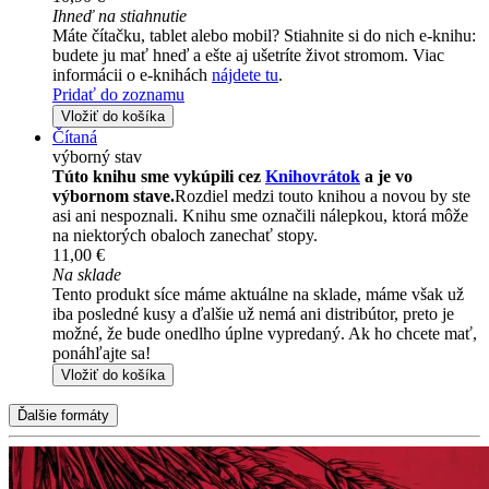
Ihneď na stiahnutie
Máte čítačku, tablet alebo mobil? Stiahnite si do nich e-knihu:
budete ju mať hneď a ešte aj ušetríte život stromom. Viac
informácii o e-knihách
nájdete tu
.
Pridať do zoznamu
Vložiť do košíka
Čítaná
výborný stav
Túto knihu sme vykúpili cez
Knihovrátok
a je vo
výbornom stave.
Rozdiel medzi touto knihou a novou by ste
asi ani nespoznali. Knihu sme označili nálepkou, ktorá môže
na niektorých obaloch zanechať stopy.
11,00 €
Na sklade
Tento produkt síce máme aktuálne na sklade, máme však už
iba posledné kusy a ďalšie už nemá ani distribútor, preto je
možné, že bude onedlho úplne vypredaný. Ak ho chcete mať,
ponáhľajte sa!
Vložiť do košíka
Ďalšie formáty