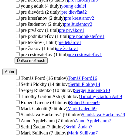
young adult (4 tituly)
young adult
4
pre dievčatá (2 tituly)
pre dievčatá
2
pre kresťanov (2 tituly)
pre kresťanov
2
pre študentov (2 tituly)
pre študentov
2
pre prvákov (1 titul)
pre prvákov
1
pre podnikateľov (1 titul)
pre podnikateľov
1
pre lekárov (1 titul)
pre lekárov
1
pre žiakov (1 titul)
pre žiakov
1
pre cestovateľov (1 titul)
pre cestovateľov
1
Ďalšie možnosti
Autor
Tomáš Forró (16 titulov)
Tomáš Forró
16
Serhii Plokhy (14 titulov)
Serhii Plokhy
14
Sergej Rudenko (10 titulov)
Sergej Rudenko
10
Timothy Garton Ash (9 titulov)
Timothy Garton Ash
9
Robert Greene (9 titulov)
Robert Greene
9
Mark Galeotti (9 titulov)
Mark Galeotti
9
Stanislava Harkotová (9 titulov)
Stanislava Harkotová
9
Anne Applebaum (7 titulov)
Anne Applebaum
7
Serhij Žadan (7 titulov)
Serhij Žadan
7
Mark Sullivan (7 titulov)
Mark Sullivan
7