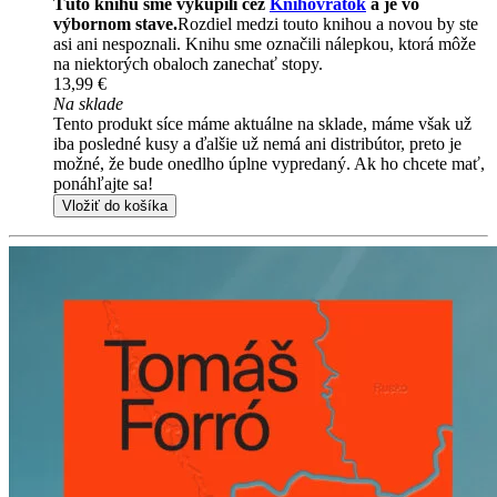
Túto knihu sme vykúpili cez
Knihovrátok
a je vo
výbornom stave.
Rozdiel medzi touto knihou a novou by ste
asi ani nespoznali. Knihu sme označili nálepkou, ktorá môže
na niektorých obaloch zanechať stopy.
13,99 €
Na sklade
Tento produkt síce máme aktuálne na sklade, máme však už
iba posledné kusy a ďalšie už nemá ani distribútor, preto je
možné, že bude onedlho úplne vypredaný. Ak ho chcete mať,
ponáhľajte sa!
Vložiť do košíka