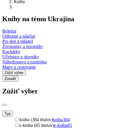
Knihy
Knihy na tému Ukrajina
Beletria
Odborné a náučné
Pre deti a mládež
Životopisy a reportáže
Kuchárky
Učebnice a slovníky
Náboženstvo a ezoterika
Mapy a cestovanie
Zúžiť výber
Zoradiť
Zúžiť výber
Typ
kniha (384 titulov)
kniha
384
e-kniha (85 titulov)
e-kniha
85