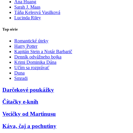
Ana Huang
Sarah J. Maas
Táňa Keleová Vasilková
Lucinda Riley
Top série
Romantické úteky
Harry Potter
Kapitán Stein a Notár Barbarič
Denník odvážneho bojka
Krimi Dominika Dána
Učím sa rozprávať
Duna
Smradi
Darčekové poukážky
Čítačky e-kníh
Vecičky od Martinusu
Káva, čaj a pochutiny