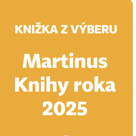
Doručenie
Kníhkupectvá
Knihovrátok
Poukážky
Knižný blog
Kontakt
E-knihy
Audioknihy
Hry
Filmy
Knihy
Doplnky
Vyhľadávanie
Prihlásiť
Vyhľadávanie
Knihy
E-knihy
Audioknihy
Hry
Filmy
Doplnky