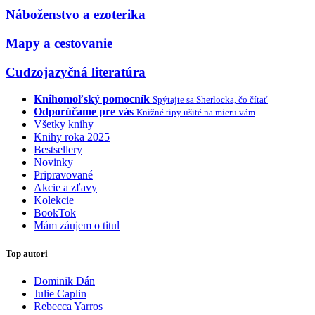
Náboženstvo a ezoterika
Mapy a cestovanie
Cudzojazyčná literatúra
Knihomoľský pomocník
Spýtajte sa Sherlocka, čo čítať
Odporúčame pre vás
Knižné tipy ušité na mieru vám
Všetky knihy
Knihy roka 2025
Bestsellery
Novinky
Pripravované
Akcie a zľavy
Kolekcie
BookTok
Mám záujem o titul
Top autori
Dominik Dán
Julie Caplin
Rebecca Yarros