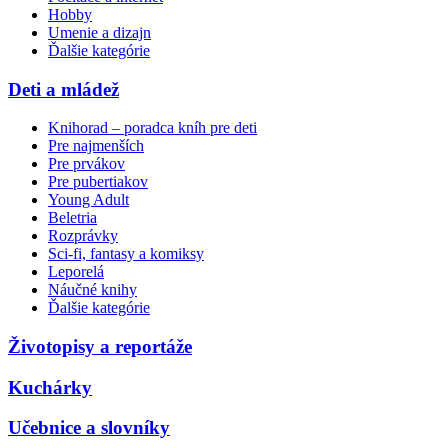
Hobby
Umenie a dizajn
Ďalšie kategórie
Deti a mládež
Knihorad – poradca kníh pre deti
Pre najmenších
Pre prvákov
Pre pubertiakov
Young Adult
Beletria
Rozprávky
Sci-fi, fantasy a komiksy
Leporelá
Náučné knihy
Ďalšie kategórie
Životopisy a reportáže
Kuchárky
Učebnice a slovníky