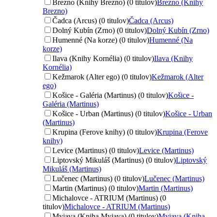
Brezno (Knihy Brezno) (0 titulov)
Brezno (Knihy
Brezno)
Čadca (Arcus) (0 titulov)
Čadca (Arcus)
Dolný Kubín (Zrno) (0 titulov)
Dolný Kubín (Zrno)
Humenné (Na korze) (0 titulov)
Humenné (Na
korze)
Ilava (Knihy Kornélia) (0 titulov)
Ilava (Knihy
Kornélia)
Kežmarok (Alter ego) (0 titulov)
Kežmarok (Alter
ego)
Košice - Galéria (Martinus) (0 titulov)
Košice -
Galéria (Martinus)
Košice - Urban (Martinus) (0 titulov)
Košice - Urban
(Martinus)
Krupina (Ferove knihy) (0 titulov)
Krupina (Ferove
knihy)
Levice (Martinus) (0 titulov)
Levice (Martinus)
Liptovský Mikuláš (Martinus) (0 titulov)
Liptovský
Mikuláš (Martinus)
Lučenec (Martinus) (0 titulov)
Lučenec (Martinus)
Martin (Martinus) (0 titulov)
Martin (Martinus)
Michalovce - ATRIUM (Martinus) (0
titulov)
Michalovce - ATRIUM (Martinus)
Myjava (Kniha Myjava) (0 titulov)
Myjava (Kniha