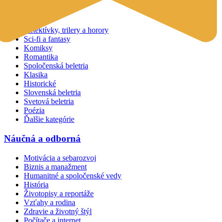
Beletria
Detektívky, trilery a horory
Sci-fi a fantasy
Komiksy
Romantika
Spoločenská beletria
Klasika
Historické
Slovenská beletria
Svetová beletria
Poézia
Ďalšie kategórie
Náučná a odborná
Motivácia a sebarozvoj
Biznis a manažment
Humanitné a spoločenské vedy
História
Životopisy a reportáže
Vzťahy a rodina
Zdravie a životný štýl
Počítače a internet