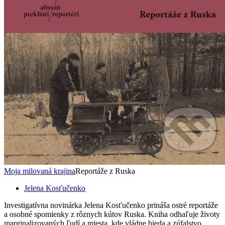
Moja milovaná krajina
Reportáže z Ruska
Jelena Kosťučenko
Investigatívna novinárka Jelena Kosťučenko prináša ostré reportáže
a osobné spomienky z rôznych kútov Ruska. Kniha odhaľuje životy
marginalizovaných ľudí a miesta, kde vládne bieda a zúfalstvo,