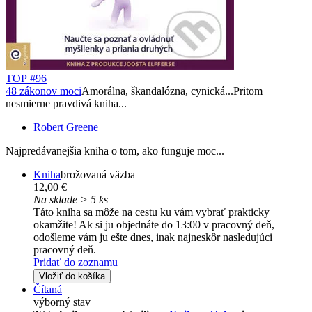
TOP #96
48 zákonov moci
Amorálna, škandalózna, cynická...Pritom
nesmierne pravdivá kniha...
Robert Greene
Najpredávanejšia kniha o tom, ako funguje moc...
Kniha
brožovaná väzba
12,00 €
Na sklade > 5 ks
Táto kniha sa môže na cestu ku vám vybrať prakticky
okamžite! Ak si ju objednáte do 13:00 v pracovný deň,
odošleme vám ju ešte dnes, inak najneskôr nasledujúci
pracovný deň.
Pridať do zoznamu
Vložiť do košíka
Čítaná
výborný stav