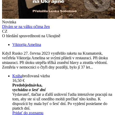
Novinka
Dívám se na válku očima žen
CZ
O hledání spravedlnosti na Ukrajině
Viktorija Amelina
Když Rusko 27. června 2023 vystřelilo raketu na Kramatorsk,
večeřela Viktorija Amelina se svými přáteli v restauraci. Při útoku
utstauraci. Při útoku utrpěla těžká zranění hlavy a ztratila vědomí.
Zemřela v nemocnici o čtyři dny později, bylo jí 37 let...
Kniha
brožovaná väzba
16,50 €
Predobjednávka,
vychádza o šesť dní
Vydavateľ, tlačiar a ďalší usilovní ľudia intenzívne pracujú na
tom, aby ste si už onedlho mohli prečítať túto knihu. K
dispozícii by mala byť o šesť dní. Po vyjdení posielame do
piatich dní.
Pridať do zoznamu