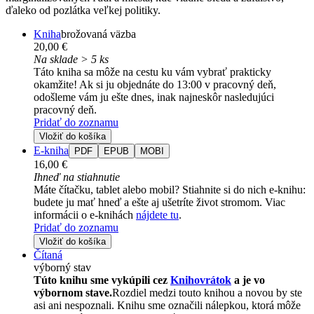
ďaleko od pozlátka veľkej politiky.
Kniha
brožovaná väzba
20,00 €
Na sklade > 5 ks
Táto kniha sa môže na cestu ku vám vybrať prakticky
okamžite! Ak si ju objednáte do 13:00 v pracovný deň,
odošleme vám ju ešte dnes, inak najneskôr nasledujúci
pracovný deň.
Pridať do zoznamu
Vložiť do košíka
E-kniha
PDF
EPUB
MOBI
16,00 €
Ihneď na stiahnutie
Máte čítačku, tablet alebo mobil? Stiahnite si do nich e-knihu:
budete ju mať hneď a ešte aj ušetríte život stromom. Viac
informácii o e-knihách
nájdete tu
.
Pridať do zoznamu
Vložiť do košíka
Čítaná
výborný stav
Túto knihu sme vykúpili cez
Knihovrátok
a je vo
výbornom stave.
Rozdiel medzi touto knihou a novou by ste
asi ani nespoznali. Knihu sme označili nálepkou, ktorá môže