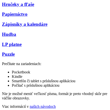
Hrnčeky a fľaše
Papiernictvo
Zápisníky a kalendáre
Hudba
LP platne
Puzzle
Prečítate na zariadeniach:
Pocketbook
Kindle
Smartfón či tablet s príslušnou aplikáciou
Počítač s príslušnou aplikáciou
Nie je možné meniť veľkosť písma, formát je preto vhodný skôr pre
väčšie obrazovky.
Viac informácií v
našich návodoch