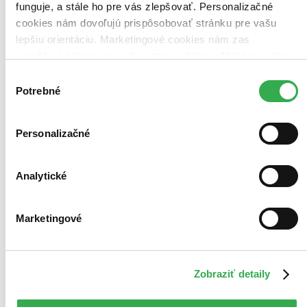
funguje, a stále ho pre vás zlepšovať. Personalizačné
cookies nám dovoľujú prispôsobovať stránku pre vašu
lepšiu orientáciu. Marketingové cookies nám zas
umožňujú zobrazenie relevantnej reklamy. Niektoré údaje
Bestsellery
zdieľame aj s tretími stranami. Veľmi by nám pomohlo,
Top hodnotené
Výber
Novinky
keby sme mohli používať všetky tieto cookies. Ďakujeme!
Potrebné
súhlasu
Najdrahšie
Najlacnejšie
Najvyššia zľava
Personalizačné
486 produktov
Použité filtre
Zrušiť filtre
Analytické
Na tému Ukrajina
Marketingové
Zobraziť detaily