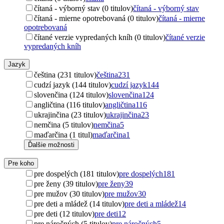
čítaná - výborný stav (0 titulov)
čítaná - výborný stav
čítaná - mierne opotrebovaná (0 titulov)
čítaná - mierne
opotrebovaná
čítané verzie vypredaných kníh (0 titulov)
čítané verzie
vypredaných kníh
Jazyk
čeština (231 titulov)
čeština
231
cudzí jazyk (144 titulov)
cudzí jazyk
144
slovenčina (124 titulov)
slovenčina
124
angličtina (116 titulov)
angličtina
116
ukrajinčina (23 titulov)
ukrajinčina
23
nemčina (5 titulov)
nemčina
5
maďarčina (1 titul)
maďarčina
1
Ďalšie možnosti
Pre koho
pre dospelých (181 titulov)
pre dospelých
181
pre ženy (39 titulov)
pre ženy
39
pre mužov (30 titulov)
pre mužov
30
pre deti a mládež (14 titulov)
pre deti a mládež
14
pre deti (12 titulov)
pre deti
12
pre náročných (5 titulov)
pre náročných
5