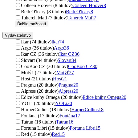
Colleen Hoover (8 titulov)
Colleen Hoover
8
Beth O'leary (8 titulov)
Beth O'leary
8
Tahereh Mafi (7 titulov)
Tahereh Mafi
7
Ďalšie možnosti
Vydavateľstvo
Ikar (74 titulov)
Ikar
74
Argo (36 titulov)
Argo
36
Ikar CZ (36 titulov)
Ikar CZ
36
Slovart (34 titulov)
Slovart
34
CooBoo CZ (30 titulov)
CooBoo CZ
30
Motýľ (27 titulov)
Motýľ
27
Host (21 titulov)
Host
21
Pragma (20 titulov)
Pragma
20
Alpress (20 titulov)
Alpress
20
Edice knihy Omega (20 titulov)
Edice knihy Omega
20
YOLi (20 titulov)
YOLi
20
HarperCollins (18 titulov)
HarperCollins
18
Fontána (17 titulov)
Fontána
17
Tatran (16 titulov)
Tatran
16
Fortuna Libri (15 titulov)
Fortuna Libri
15
Red (15 titulov)
Red
15