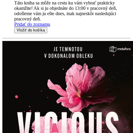
Táto kniha sa môže na cestu ku vám vybrať prakticky
okamžite! Ak si ju objednáte do 13:00 v pracovný deň,
odošleme vám ju ešte dnes, inak najneskôr nasledujúci
pracovný deň.
Pridať do zoznamu
Vložiť do košíka