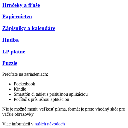
Hrnčeky a fľaše
Papiernictvo
Zápisníky a kalendáre
Hudba
LP platne
Puzzle
Prečítate na zariadeniach:
Pocketbook
Kindle
Smartfón či tablet s príslušnou aplikáciou
Počítač s príslušnou aplikáciou
Nie je možné meniť veľkosť písma, formát je preto vhodný skôr pre
väčšie obrazovky.
Viac informácií v
našich návodoch