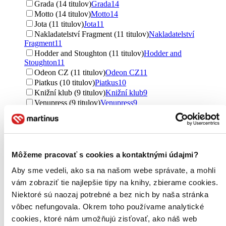
Grada (14 titulov)
Grada
14
Motto (14 titulov)
Motto
14
Jota (11 titulov)
Jota
11
Nakladatelství Fragment (11 titulov)
Nakladatelství
Fragment
11
Hodder and Stoughton (11 titulov)
Hodder and
Stoughton
11
Odeon CZ (11 titulov)
Odeon CZ
11
Piatkus (10 titulov)
Piatkus
10
Knižní klub (9 titulov)
Knižní klub
9
Venupress (9 titulov)
Venupress
9
Metafora (9 titulov)
Metafora
9
Jan Melvil publishing (9 titulov)
Jan Melvil publishing
9
Panteon (9 titulov)
Panteon
9
AURORA (9 titulov)
AURORA
9
BETA - Dobrovský (8 titulov)
BETA - Dobrovský
8
Môžeme pracovať s cookies a kontaktnými údajmi?
Ďalšie možnosti
Aby sme vedeli, ako sa na našom webe správate, a mohli
Formát
vám zobraziť tie najlepšie tipy na knihy, zbierame cookies.
E-kniha: EPUB (219 titulov)
E-kniha: EPUB
219
Niektoré sú naozaj potrebné a bez nich by naša stránka
E-kniha: MOBI (202 titulov)
E-kniha: MOBI
202
vôbec nefungovala. Okrem toho používame analytické
E-kniha: PDF (155 titulov)
E-kniha: PDF
155
cookies, ktoré nám umožňujú zisťovať, ako náš web
Audiokniha: MP3 (27 titulov)
Audiokniha: MP3
27