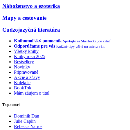
Náboženstvo a ezoterika
Mapy a cestovanie
Cudzojazyčná literatúra
Knihomoľský pomocník
Spýtajte sa Sherlocka, čo čítať
Odporúčame pre vás
Knižné tipy ušité na mieru vám
Všetky knihy
Knihy roka 2025
Bestsellery
Novinky
Pripravované
Akcie a zľavy
Kolekcie
BookTok
Mám záujem o titul
Top autori
Dominik Dán
Julie Caplin
Rebecca Yarros