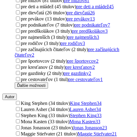
pre mužov (81 titulov)
pre mužov
81
pre deti a mládež (45 titulov)
pre deti a mládež
45
pre dievčatá (26 titulov)
pre dievčatá
26
pre prvákov (13 titulov)
pre prvákov
13
pre podnikateľov (7 titulov)
pre podnikateľov
7
pre predškolákov (3 tituly)
pre predškolákov
3
pre najmenších (3 tituly)
pre najmenších
3
pre rodičov (3 tituly)
pre rodičov
3
pre začínajúcich čitateľov (2 tituly)
pre začínajúcich
čitateľov
2
pre športovcov (2 tituly)
pre športovcov
2
pre kresťanov (2 tituly)
pre kresťanov
2
pre gazdinky (2 tituly)
pre gazdinky
2
pre cestovateľov (1 titul)
pre cestovateľov
1
Ďalšie možnosti
Autor
King Stephen (34 titulov)
King Stephen
34
Lauren Asher (34 titulov)
Lauren Asher
34
Stephen King (33 titulov)
Stephen King
33
Mona Kasten (33 titulov)
Mona Kasten
33
Jonas Jonasson (23 titulov)
Jonas Jonasson
23
Maggie Stiefvater (21 titulov)
Maggie Stiefvater
21