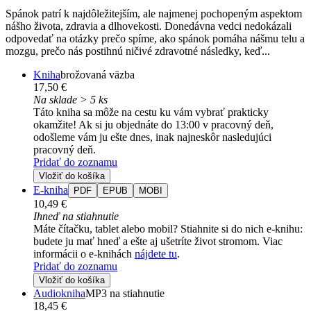
Spánok patrí k najdôležitejším, ale najmenej pochopeným aspektom
nášho života, zdravia a dlhovekosti. Donedávna vedci nedokázali
odpovedať na otázky prečo spíme, ako spánok pomáha nášmu telu a
mozgu, prečo nás postihnú ničivé zdravotné následky, keď...
Kniha
brožovaná väzba
17,50 €
Na sklade > 5 ks
Táto kniha sa môže na cestu ku vám vybrať prakticky
okamžite! Ak si ju objednáte do 13:00 v pracovný deň,
odošleme vám ju ešte dnes, inak najneskôr nasledujúci
pracovný deň.
Pridať do zoznamu
Vložiť do košíka
E-kniha
PDF
EPUB
MOBI
10,49 €
Ihneď na stiahnutie
Máte čítačku, tablet alebo mobil? Stiahnite si do nich e-knihu:
budete ju mať hneď a ešte aj ušetríte život stromom. Viac
informácii o e-knihách
nájdete tu
.
Pridať do zoznamu
Vložiť do košíka
Audiokniha
MP3 na stiahnutie
18,45 €