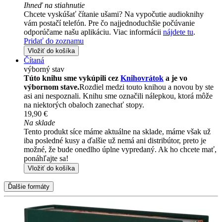
Ihneď na stiahnutie
Chcete vyskúšať čítanie ušami? Na vypočutie audioknihy
vám postačí telefón. Pre čo najjednoduchšie počúvanie
odporúčame našu aplikáciu. Viac informácii
nájdete tu
.
Pridať do zoznamu
Vložiť do košíka
Čítaná
výborný stav
Túto knihu sme vykúpili cez
Knihovrátok
a je vo
výbornom stave.
Rozdiel medzi touto knihou a novou by ste
asi ani nespoznali. Knihu sme označili nálepkou, ktorá môže
na niektorých obaloch zanechať stopy.
19,90 €
Na sklade
Tento produkt síce máme aktuálne na sklade, máme však už
iba posledné kusy a ďalšie už nemá ani distribútor, preto je
možné, že bude onedlho úplne vypredaný. Ak ho chcete mať,
ponáhľajte sa!
Vložiť do košíka
Ďalšie formáty