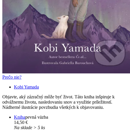
Prečo nie?
Kobi Yamada
Objavte, aký zázračný môže byť život. Táto kniha inšpiruje k
odvážnemu životu, nasledovaniu snov a využitie príležitostí.
Nádherné ilustrácie povzbudia všetkých k objavovaniu.
Kniha
pevná väzba
14,50 €
Na sklade > 5 ks