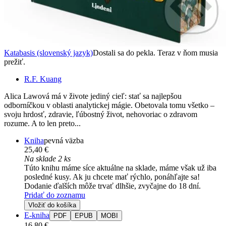
Katabasis (slovenský jazyk)
Dostali sa do pekla. Teraz v ňom musia
prežiť.
R.F. Kuang
Alica Lawová má v živote jediný cieľ: stať sa najlepšou
odborníčkou v oblasti analytickej mágie. Obetovala tomu všetko –
svoju hrdosť, zdravie, ľúbostný život, nehovoriac o zdravom
rozume. A to len preto...
Kniha
pevná väzba
25,40 €
Na sklade 2 ks
Túto knihu máme síce aktuálne na sklade, máme však už iba
posledné kusy. Ak ju chcete mať rýchlo, ponáhľajte sa!
Dodanie ďalších môže trvať dlhšie, zvyčajne do 18 dní.
Pridať do zoznamu
Vložiť do košíka
E-kniha
PDF
EPUB
MOBI
16,80 €