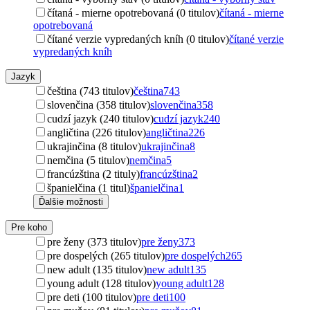
čítaná - mierne opotrebovaná (0 titulov)
čítaná - mierne
opotrebovaná
čítané verzie vypredaných kníh (0 titulov)
čítané verzie
vypredaných kníh
Jazyk
čeština (743 titulov)
čeština
743
slovenčina (358 titulov)
slovenčina
358
cudzí jazyk (240 titulov)
cudzí jazyk
240
angličtina (226 titulov)
angličtina
226
ukrajinčina (8 titulov)
ukrajinčina
8
nemčina (5 titulov)
nemčina
5
francúzština (2 tituly)
francúzština
2
španielčina (1 titul)
španielčina
1
Ďalšie možnosti
Pre koho
pre ženy (373 titulov)
pre ženy
373
pre dospelých (265 titulov)
pre dospelých
265
new adult (135 titulov)
new adult
135
young adult (128 titulov)
young adult
128
pre deti (100 titulov)
pre deti
100