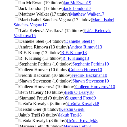
Ian McEwan (19 titulov)
Ian McEwan
19
Jack London (17 titulov)
Jack London
17
Matthew Walker (17 titulov)
Matthew Walker
17
Maria Isabel Sánchez Vegara (17 titulov)
Maria Isabel
Sánchez Vegara
17
Táňa Keleová-Vasilková (15 titulov)
Táňa Keleová-
Vasilková
15
Danielle Steel (14 titulov)
Danielle Steel
14
Andrea Rimová (13 titulov)
Andrea Rimová
13
R.F. Kuang (13 titulov)
R.F. Kuang
13
R. F. Kuang (13 titulov)
R. F. Kuang
13
Stephanie Perkins (10 titulov)
Stephanie Perkins
10
Colleen Hoover (10 titulov)
Colleen Hoover
10
Fredrik Backman (10 titulov)
Fredrik Backman
10
Shawn Stevenson (10 titulov)
Shawn Stevenson
10
Colleen Hooverová (10 titulov)
Colleen Hooverová
10
Beth O'Leary (10 titulov)
Beth O'Leary
10
Sigmund Freud (9 titulov)
Sigmund Freud
9
Uršuľa Kovalyk (8 titulov)
Uršuľa Kovalyk
8
Kerstin Gier (8 titulov)
Kerstin Gier
8
Jakub Trpiš (8 titulov)
Jakub Trpiš
8
Uršula Kovalyk (8 titulov)
Uršula Kovalyk
8
Mariana Leky (8 titulov)
Mariana Leky
8