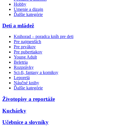
Hobby
Umenie a dizajn
Ďalšie kategórie
Deti a mládež
Knihorad – poradca kníh pre deti
Pre najmenších
Pre prvákov
Pre pubertiakov
Young Adult
Beletria
Rozprávky
Sci-fi, fantasy a komiksy
Leporelá
Náučné knihy
Ďalšie kategórie
Životopisy a reportáže
Kuchárky
Učebnice a slovníky