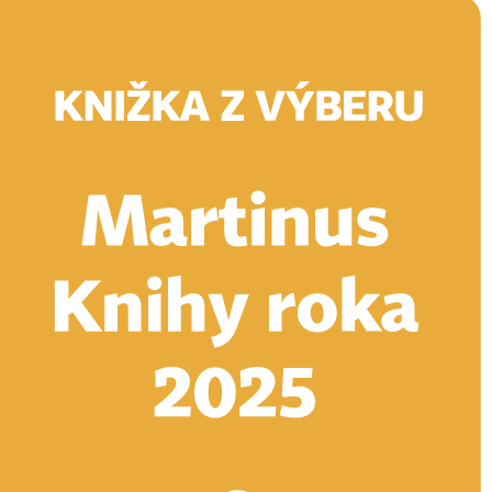
Doručenie
Kníhkupectvá
Knihovrátok
Poukážky
Knižný blog
Kontakt
E-knihy
Audioknihy
Hry
Filmy
Knihy
Doplnky
Vyhľadávanie
Prihlásiť
Vyhľadávanie
Knihy
E-knihy
Audioknihy
Hry
Filmy
Doplnky