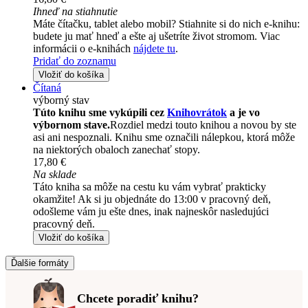
Ihneď na stiahnutie
Máte čítačku, tablet alebo mobil? Stiahnite si do nich e-knihu:
budete ju mať hneď a ešte aj ušetríte život stromom. Viac
informácii o e-knihách
nájdete tu
.
Pridať do zoznamu
Vložiť do košíka
Čítaná
výborný stav
Túto knihu sme vykúpili cez
Knihovrátok
a je vo
výbornom stave.
Rozdiel medzi touto knihou a novou by ste
asi ani nespoznali. Knihu sme označili nálepkou, ktorá môže
na niektorých obaloch zanechať stopy.
17,80 €
Na sklade
Táto kniha sa môže na cestu ku vám vybrať prakticky
okamžite! Ak si ju objednáte do 13:00 v pracovný deň,
odošleme vám ju ešte dnes, inak najneskôr nasledujúci
pracovný deň.
Vložiť do košíka
Ďalšie formáty
Chcete poradiť knihu?