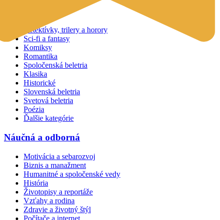
Beletria
Detektívky, trilery a horory
Sci-fi a fantasy
Komiksy
Romantika
Spoločenská beletria
Klasika
Historické
Slovenská beletria
Svetová beletria
Poézia
Ďalšie kategórie
Náučná a odborná
Motivácia a sebarozvoj
Biznis a manažment
Humanitné a spoločenské vedy
História
Životopisy a reportáže
Vzťahy a rodina
Zdravie a životný štýl
Počítače a internet