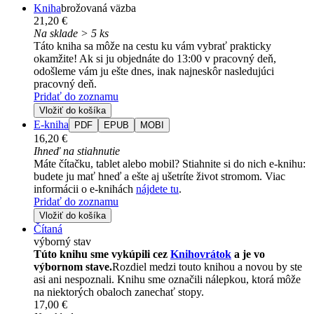
Kniha
brožovaná väzba
21,20 €
Na sklade > 5 ks
Táto kniha sa môže na cestu ku vám vybrať prakticky
okamžite! Ak si ju objednáte do 13:00 v pracovný deň,
odošleme vám ju ešte dnes, inak najneskôr nasledujúci
pracovný deň.
Pridať do zoznamu
Vložiť do košíka
E-kniha
PDF
EPUB
MOBI
16,20 €
Ihneď na stiahnutie
Máte čítačku, tablet alebo mobil? Stiahnite si do nich e-knihu:
budete ju mať hneď a ešte aj ušetríte život stromom. Viac
informácii o e-knihách
nájdete tu
.
Pridať do zoznamu
Vložiť do košíka
Čítaná
výborný stav
Túto knihu sme vykúpili cez
Knihovrátok
a je vo
výbornom stave.
Rozdiel medzi touto knihou a novou by ste
asi ani nespoznali. Knihu sme označili nálepkou, ktorá môže
na niektorých obaloch zanechať stopy.
17,00 €