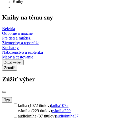
Knihy
Knihy na tému sny
Beletria
Odborné a náučné
Pre deti a mládež
Životopisy a reportáže
Kuchárky
Náboženstvo a ezoterika
Mapy a cestovanie
Zúžiť výber
Zoradiť
Zúžiť výber
Typ
kniha (1072 titulov)
kniha
1072
e-kniha (229 titulov)
e-kniha
229
audiokniha (37 titulov)
audiokniha
37