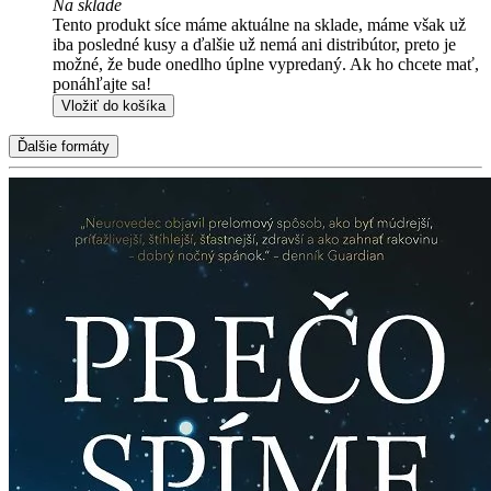
Na sklade
Tento produkt síce máme aktuálne na sklade, máme však už
iba posledné kusy a ďalšie už nemá ani distribútor, preto je
možné, že bude onedlho úplne vypredaný. Ak ho chcete mať,
ponáhľajte sa!
Vložiť do košíka
Ďalšie formáty