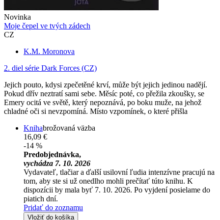
Novinka
Moje čepel ve tvých zádech
CZ
K.M. Moronova
2. diel série
Dark Forces (CZ)
Jejich pouto, kdysi zpečetěné krví, může být jejich jedinou nadějí.
Pokud dřív neztratí sami sebe. Měsíc poté, co přežila zkoušky, se
Emery ocitá ve světě, který nepoznává, po boku muže, na jehož
chladné oči si nevzpomíná. Místo vzpomínek, o které přišla
Kniha
brožovaná väzba
16,09 €
-14 %
Predobjednávka,
vychádza 7. 10. 2026
Vydavateľ, tlačiar a ďalší usilovní ľudia intenzívne pracujú na
tom, aby ste si už onedlho mohli prečítať túto knihu. K
dispozícii by mala byť 7. 10. 2026. Po vyjdení posielame do
piatich dní.
Pridať do zoznamu
Vložiť do košíka