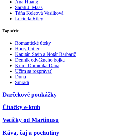
Ana Huang
Sarah J. Maas
Táňa Keleová Vasilková
Lucinda Riley
Top série
Romantické úteky
Harry Potter
Kapitán Stein a Notár Barbarič
Denník odvážneho bojka
Krimi Dominika Dána
Učím sa rozprávať
Duna
Smradi
Darčekové poukážky
Čítačky e-kníh
Vecičky od Martinusu
Káva, čaj a pochutiny