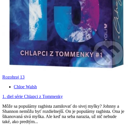
Rozohraj 13
Chloe Walsh
1. diel série
Chlapci z Tommenky
Môže sa populárny ragbista zamilovať do sivej myšky? Johnny a
Shannon nemôžu byť rozdielnejší. On je populárny ragbista. Ona je
šikanovaná sivá myška. Ale keď na seba narazia, už nič nebude
také, ako predtým...