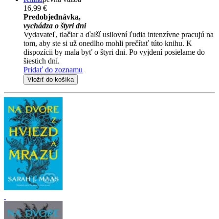
16,99 €
Predobjednávka,
vychádza o štyri dni
Vydavateľ, tlačiar a ďalší usilovní ľudia intenzívne pracujú na
tom, aby ste si už onedlho mohli prečítať túto knihu. K
dispozícii by mala byť o štyri dni. Po vyjdení posielame do
šiestich dní.
Pridať do zoznamu
Vložiť do košíka