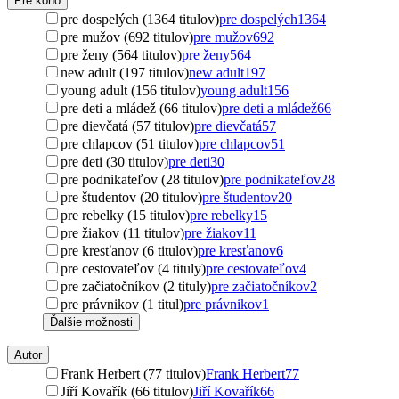
Pre koho
pre dospelých (1364 titulov)
pre dospelých
1364
pre mužov (692 titulov)
pre mužov
692
pre ženy (564 titulov)
pre ženy
564
new adult (197 titulov)
new adult
197
young adult (156 titulov)
young adult
156
pre deti a mládež (66 titulov)
pre deti a mládež
66
pre dievčatá (57 titulov)
pre dievčatá
57
pre chlapcov (51 titulov)
pre chlapcov
51
pre deti (30 titulov)
pre deti
30
pre podnikateľov (28 titulov)
pre podnikateľov
28
pre študentov (20 titulov)
pre študentov
20
pre rebelky (15 titulov)
pre rebelky
15
pre žiakov (11 titulov)
pre žiakov
11
pre kresťanov (6 titulov)
pre kresťanov
6
pre cestovateľov (4 tituly)
pre cestovateľov
4
pre začiatočníkov (2 tituly)
pre začiatočníkov
2
pre právnikov (1 titul)
pre právnikov
1
Ďalšie možnosti
Autor
Frank Herbert (77 titulov)
Frank Herbert
77
Jiří Kovařík (66 titulov)
Jiří Kovařík
66