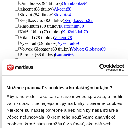
Omnibooks (94 titulov)
Omnibooks
94
Akcent (88 titulov)
Akcent
88
Slovart (84 titulov)
Slovart
84
Svojtka&Co. (82 titulov)
Svojtka&Co.
82
Karolinum (80 titulov)
Karolinum
80
Knižní klub (79 titulov)
Knižní klub
79
Víkend (78 titulov)
Víkend
78
Vyšehrad (69 titulov)
Vyšehrad
69
Volvox Globator (69 titulov)
Volvox Globator
69
Baronet (66 titulov)
Baronet
66
Paseka (65 titulov)
Paseka
65
Premedia (61 titulov)
Premedia
61
Marenčin PT (60 titulov)
Marenčin PT
60
BB/art (58 titulov)
BB/art
58
Brána (56 titulov)
Brána
56
Môžeme pracovať s cookies a kontaktnými údajmi?
Extra Publishing (56 titulov)
Extra Publishing
56
Ďalšie možnosti
Aby sme vedeli, ako sa na našom webe správate, a mohli
vám zobraziť tie najlepšie tipy na knihy, zbierame cookies.
Formát
Niektoré sú naozaj potrebné a bez nich by naša stránka
E-kniha: EPUB (985 titulov)
E-kniha: EPUB
985
E-kniha: MOBI (948 titulov)
E-kniha: MOBI
948
vôbec nefungovala. Okrem toho používame analytické
E-kniha: PDF (800 titulov)
E-kniha: PDF
800
cookies, ktoré nám umožňujú zisťovať, ako náš web