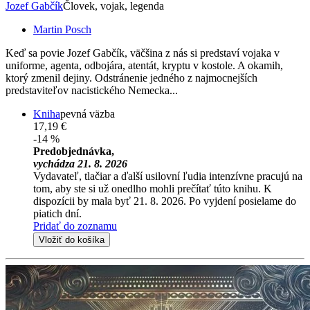
Jozef Gabčík
Človek, vojak, legenda
Martin Posch
Keď sa povie Jozef Gabčík, väčšina z nás si predstaví vojaka v
uniforme, agenta, odbojára, atentát, kryptu v kostole. A okamih,
ktorý zmenil dejiny. Odstránenie jedného z najmocnejších
predstaviteľov nacistického Nemecka...
Kniha
pevná väzba
17,19 €
-14 %
Predobjednávka,
vychádza 21. 8. 2026
Vydavateľ, tlačiar a ďalší usilovní ľudia intenzívne pracujú na
tom, aby ste si už onedlho mohli prečítať túto knihu. K
dispozícii by mala byť 21. 8. 2026. Po vyjdení posielame do
piatich dní.
Pridať do zoznamu
Vložiť do košíka