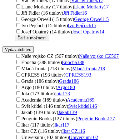
Václav Junek (17 titulov)
Václav Junek
17
Liane Moriarty (17 titulov)
Liane Moriarty
17
Jiří Fidler (16 titulov)
Jiří Fidler
16
George Orwell (15 titulov)
George Orwell
15
Ivo Pejčoch (15 titulov)
Ivo Pejčoch
15
Josef Opatrný (14 titulov)
Josef Opatrný
14
Ďalšie možnosti
Vydavateľstvo
Naše vojsko CZ (567 titulov)
Naše vojsko CZ
567
Epocha (388 titulov)
Epocha
388
Mladá fronta (218 titulov)
Mladá fronta
218
CPRESS (193 titulov)
CPRESS
193
Grada (186 titulov)
Grada
186
Argo (180 titulov)
Argo
180
Jota (173 titulov)
Jota
173
Academia (169 titulov)
Academia
169
Svět křídel (146 titulov)
Svět křídel
146
Jakab (139 titulov)
Jakab
139
Penguin Books (127 titulov)
Penguin Books
127
Ikar (117 titulov)
Ikar
117
Ikar CZ (116 titulov)
Ikar CZ
116
Universum (102 titulov)
Universum
102