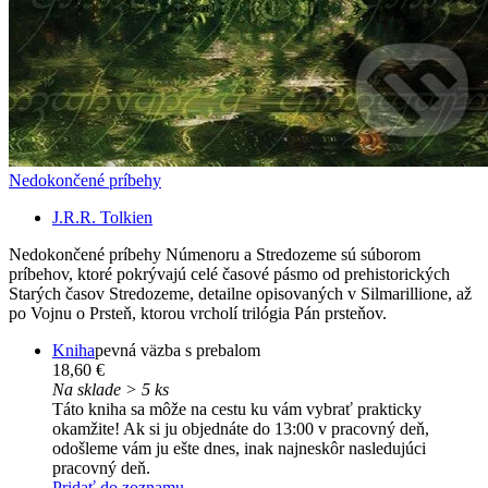
Nedokončené príbehy
J.R.R. Tolkien
Nedokončené príbehy Númenoru a Stredozeme sú súborom
príbehov, ktoré pokrývajú celé časové pásmo od prehistorických
Starých časov Stredozeme, detailne opisovaných v Silmarillione, až
po Vojnu o Prsteň, ktorou vrcholí trilógia Pán prsteňov.
Kniha
pevná väzba s prebalom
18,60 €
Na sklade > 5 ks
Táto kniha sa môže na cestu ku vám vybrať prakticky
okamžite! Ak si ju objednáte do 13:00 v pracovný deň,
odošleme vám ju ešte dnes, inak najneskôr nasledujúci
pracovný deň.
Pridať do zoznamu