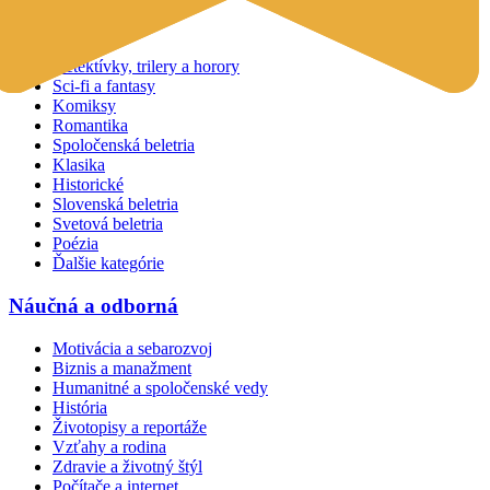
Beletria
Detektívky, trilery a horory
Sci-fi a fantasy
Komiksy
Romantika
Spoločenská beletria
Klasika
Historické
Slovenská beletria
Svetová beletria
Poézia
Ďalšie kategórie
Náučná a odborná
Motivácia a sebarozvoj
Biznis a manažment
Humanitné a spoločenské vedy
História
Životopisy a reportáže
Vzťahy a rodina
Zdravie a životný štýl
Počítače a internet