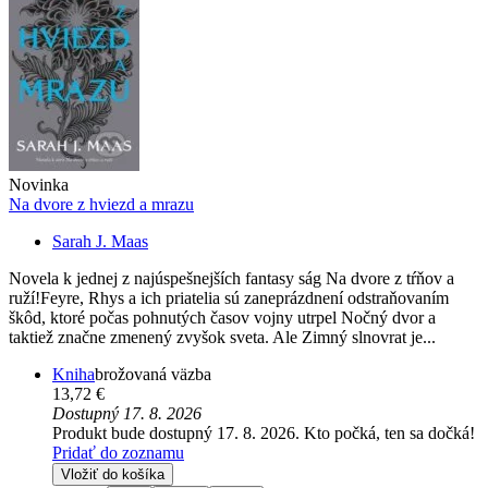
Novinka
Na dvore z hviezd a mrazu
Sarah J. Maas
Novela k jednej z najúspešnejších fantasy ság Na dvore z tŕňov a
ruží!Feyre, Rhys a ich priatelia sú zaneprázdnení odstraňovaním
škôd, ktoré počas pohnutých časov vojny utrpel Nočný dvor a
taktiež značne zmenený zvyšok sveta. Ale Zimný slnovrat je...
Kniha
brožovaná väzba
13,72 €
Dostupný 17. 8. 2026
Produkt bude dostupný 17. 8. 2026. Kto počká, ten sa dočká!
Pridať do zoznamu
Vložiť do košíka