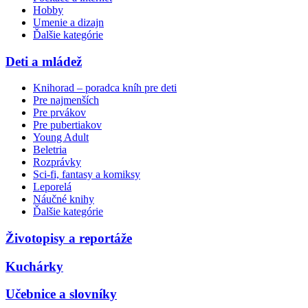
Hobby
Umenie a dizajn
Ďalšie kategórie
Deti a mládež
Knihorad – poradca kníh pre deti
Pre najmenších
Pre prvákov
Pre pubertiakov
Young Adult
Beletria
Rozprávky
Sci-fi, fantasy a komiksy
Leporelá
Náučné knihy
Ďalšie kategórie
Životopisy a reportáže
Kuchárky
Učebnice a slovníky