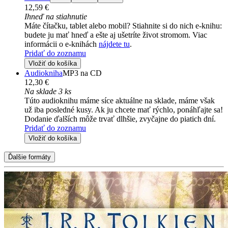
12,59 €
Ihneď na stiahnutie
Máte čítačku, tablet alebo mobil? Stiahnite si do nich e-knihu:
budete ju mať hneď a ešte aj ušetríte život stromom. Viac
informácii o e-knihách
nájdete tu
.
Pridať do zoznamu
Vložiť do košíka
Audiokniha
MP3 na CD
12,30 €
Na sklade 3 ks
Túto audioknihu máme síce aktuálne na sklade, máme však
už iba posledné kusy. Ak ju chcete mať rýchlo, ponáhľajte sa!
Dodanie ďalších môže trvať dlhšie, zvyčajne do piatich dní.
Pridať do zoznamu
Vložiť do košíka
Ďalšie formáty