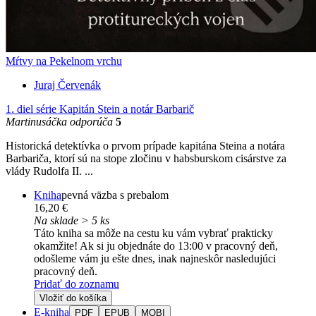
Mŕtvy na Pekelnom vrchu
Juraj Červenák
1. diel série
Kapitán Stein a notár Barbarič
Martinusáčka odporúča
5
Historická detektívka o prvom prípade kapitána Steina a notára
Barbariča, ktorí sú na stope zločinu v habsburskom cisárstve za
vlády Rudolfa II. ...
Kniha
pevná väzba s prebalom
16,20 €
Na sklade > 5 ks
Táto kniha sa môže na cestu ku vám vybrať prakticky
okamžite! Ak si ju objednáte do 13:00 v pracovný deň,
odošleme vám ju ešte dnes, inak najneskôr nasledujúci
pracovný deň.
Pridať do zoznamu
Vložiť do košíka
E-kniha
PDF
EPUB
MOBI