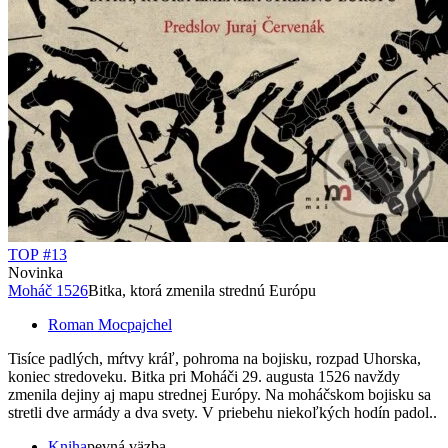
TOP #13
Novinka
Moháč 1526
Bitka, ktorá zmenila strednú Európu
Roman Mocpajchel
Tisíce padlých, mŕtvy kráľ, pohroma na bojisku, rozpad Uhorska,
koniec stredoveku. Bitka pri Moháči 29. augusta 1526 navždy
zmenila dejiny aj mapu strednej Európy. Na moháčskom bojisku sa
stretli dve armády a dva svety. V priebehu niekoľkých hodín padol..
Kniha
pevná väzba