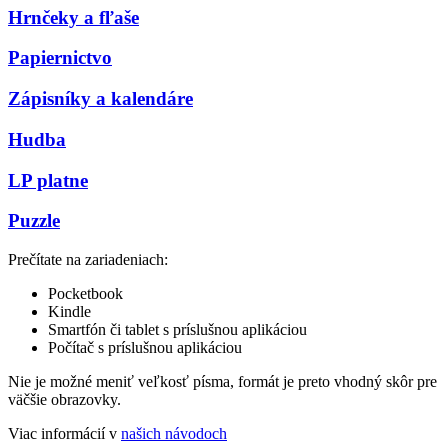
Hrnčeky a fľaše
Papiernictvo
Zápisníky a kalendáre
Hudba
LP platne
Puzzle
Prečítate na zariadeniach:
Pocketbook
Kindle
Smartfón či tablet s príslušnou aplikáciou
Počítač s príslušnou aplikáciou
Nie je možné meniť veľkosť písma, formát je preto vhodný skôr pre
väčšie obrazovky.
Viac informácií v
našich návodoch