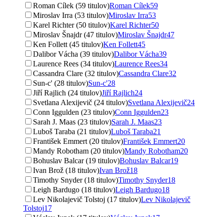
Roman Cílek (59 titulov)
Roman Cílek
59
Miroslav Irra (53 titulov)
Miroslav Irra
53
Karel Richter (50 titulov)
Karel Richter
50
Miroslav Šnajdr (47 titulov)
Miroslav Šnajdr
47
Ken Follett (45 titulov)
Ken Follett
45
Dalibor Vácha (39 titulov)
Dalibor Vácha
39
Laurence Rees (34 titulov)
Laurence Rees
34
Cassandra Clare (32 titulov)
Cassandra Clare
32
Sun-c' (28 titulov)
Sun-c'
28
Jiří Rajlich (24 titulov)
Jiří Rajlich
24
Svetlana Alexijevič (24 titulov)
Svetlana Alexijevič
24
Conn Iggulden (23 titulov)
Conn Iggulden
23
Sarah J. Maas (23 titulov)
Sarah J. Maas
23
Luboš Taraba (21 titulov)
Luboš Taraba
21
František Emmert (20 titulov)
František Emmert
20
Mandy Robotham (20 titulov)
Mandy Robotham
20
Bohuslav Balcar (19 titulov)
Bohuslav Balcar
19
Ivan Brož (18 titulov)
Ivan Brož
18
Timothy Snyder (18 titulov)
Timothy Snyder
18
Leigh Bardugo (18 titulov)
Leigh Bardugo
18
Lev Nikolajevič Tolstoj (17 titulov)
Lev Nikolajevič
Tolstoj
17