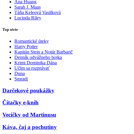
Ana Huang
Sarah J. Maas
Táňa Keleová Vasilková
Lucinda Riley
Top série
Romantické úteky
Harry Potter
Kapitán Stein a Notár Barbarič
Denník odvážneho bojka
Krimi Dominika Dána
Učím sa rozprávať
Duna
Smradi
Darčekové poukážky
Čítačky e-kníh
Vecičky od Martinusu
Káva, čaj a pochutiny