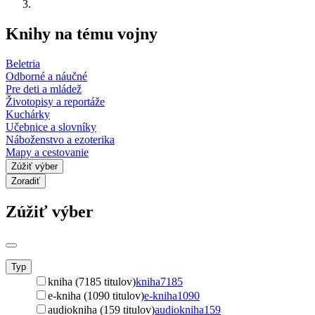
Knihy na tému vojny
Beletria
Odborné a náučné
Pre deti a mládež
Životopisy a reportáže
Kuchárky
Učebnice a slovníky
Náboženstvo a ezoterika
Mapy a cestovanie
Zúžiť výber
Zoradiť
Zúžiť výber
Typ
kniha (7185 titulov)
kniha
7185
e-kniha (1090 titulov)
e-kniha
1090
audiokniha (159 titulov)
audiokniha
159