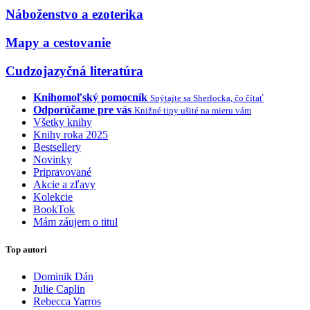
Náboženstvo a ezoterika
Mapy a cestovanie
Cudzojazyčná literatúra
Knihomoľský pomocník
Spýtajte sa Sherlocka, čo čítať
Odporúčame pre vás
Knižné tipy ušité na mieru vám
Všetky knihy
Knihy roka 2025
Bestsellery
Novinky
Pripravované
Akcie a zľavy
Kolekcie
BookTok
Mám záujem o titul
Top autori
Dominik Dán
Julie Caplin
Rebecca Yarros