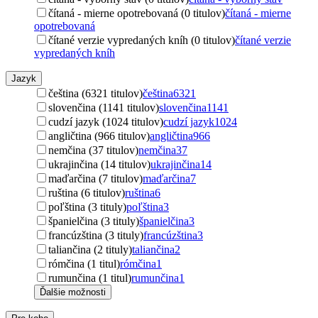
čítaná - mierne opotrebovaná (0 titulov)
čítaná - mierne
opotrebovaná
čítané verzie vypredaných kníh (0 titulov)
čítané verzie
vypredaných kníh
Jazyk
čeština (6321 titulov)
čeština
6321
slovenčina (1141 titulov)
slovenčina
1141
cudzí jazyk (1024 titulov)
cudzí jazyk
1024
angličtina (966 titulov)
angličtina
966
nemčina (37 titulov)
nemčina
37
ukrajinčina (14 titulov)
ukrajinčina
14
maďarčina (7 titulov)
maďarčina
7
ruština (6 titulov)
ruština
6
poľština (3 tituly)
poľština
3
španielčina (3 tituly)
španielčina
3
francúzština (3 tituly)
francúzština
3
taliančina (2 tituly)
taliančina
2
rómčina (1 titul)
rómčina
1
rumunčina (1 titul)
rumunčina
1
Ďalšie možnosti