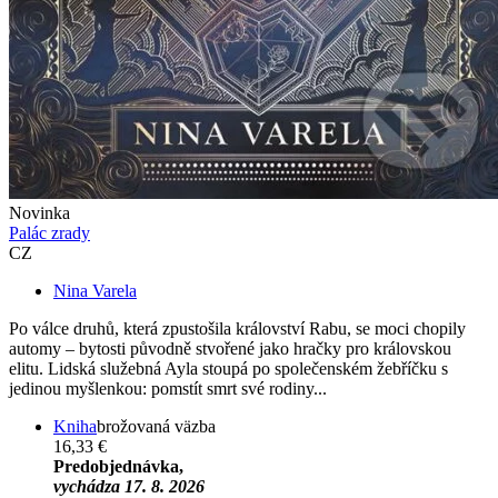
Novinka
Palác zrady
CZ
Nina Varela
Po válce druhů, která zpustošila království Rabu, se moci chopily
automy – bytosti původně stvořené jako hračky pro královskou
elitu. Lidská služebná Ayla stoupá po společenském žebříčku s
jedinou myšlenkou: pomstít smrt své rodiny...
Kniha
brožovaná väzba
16,33 €
Predobjednávka,
vychádza 17. 8. 2026