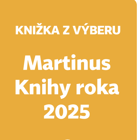
Doručenie
Kníhkupectvá
Knihovrátok
Poukážky
Knižný blog
Kontakt
E-knihy
Audioknihy
Hry
Filmy
Knihy
Doplnky
Vyhľadávanie
Prihlásiť
Vyhľadávanie
Knihy
E-knihy
Audioknihy
Hry
Filmy
Doplnky