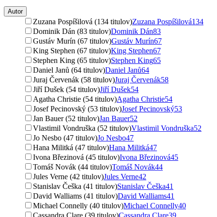
Autor
Zuzana Pospíšilová (134 titulov)
Zuzana Pospíšilová
134
Dominik Dán (83 titulov)
Dominik Dán
83
Gustáv Murín (67 titulov)
Gustáv Murín
67
King Stephen (67 titulov)
King Stephen
67
Stephen King (65 titulov)
Stephen King
65
Daniel Janů (64 titulov)
Daniel Janů
64
Juraj Červenák (58 titulov)
Juraj Červenák
58
Jiří Dušek (54 titulov)
Jiří Dušek
54
Agatha Christie (54 titulov)
Agatha Christie
54
Josef Pecinovský (53 titulov)
Josef Pecinovský
53
Jan Bauer (52 titulov)
Jan Bauer
52
Vlastimil Vondruška (52 titulov)
Vlastimil Vondruška
52
Jo Nesbo (47 titulov)
Jo Nesbo
47
Hana Militká (47 titulov)
Hana Militká
47
Ivona Březinová (45 titulov)
Ivona Březinová
45
Tomáš Novák (44 titulov)
Tomáš Novák
44
Jules Verne (42 titulov)
Jules Verne
42
Stanislav Češka (41 titulov)
Stanislav Češka
41
David Walliams (41 titulov)
David Walliams
41
Michael Connelly (40 titulov)
Michael Connelly
40
Cassandra Clare (39 titulov)
Cassandra Clare
39