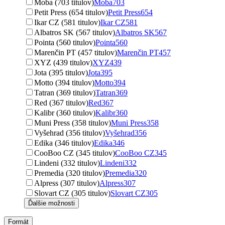
Moba (703 titulov)
Moba
703
Petit Press (654 titulov)
Petit Press
654
Ikar CZ (581 titulov)
Ikar CZ
581
Albatros SK (567 titulov)
Albatros SK
567
Pointa (560 titulov)
Pointa
560
Marenčin PT (457 titulov)
Marenčin PT
457
XYZ (439 titulov)
XYZ
439
Jota (395 titulov)
Jota
395
Motto (394 titulov)
Motto
394
Tatran (369 titulov)
Tatran
369
Red (367 titulov)
Red
367
Kalibr (360 titulov)
Kalibr
360
Muni Press (358 titulov)
Muni Press
358
Vyšehrad (356 titulov)
Vyšehrad
356
Edika (346 titulov)
Edika
346
CooBoo CZ (345 titulov)
CooBoo CZ
345
Lindeni (332 titulov)
Lindeni
332
Premedia (320 titulov)
Premedia
320
Alpress (307 titulov)
Alpress
307
Slovart CZ (305 titulov)
Slovart CZ
305
Ďalšie možnosti
Formát