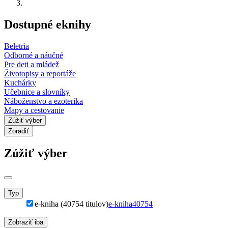
Dostupné eknihy
Beletria
Odborné a náučné
Pre deti a mládež
Životopisy a reportáže
Kuchárky
Učebnice a slovníky
Náboženstvo a ezoterika
Mapy a cestovanie
Zúžiť výber
Zoradiť
Zúžiť výber
Typ
e-kniha (40754 titulov)
e-kniha
40754
Zobraziť iba