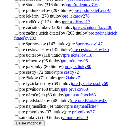
pre študentov (316 titulov)
pre študentov
316
pre podnikateľov (297 titulov)
pre podnikateľov
297
pre lekárov (278 titulov)
pre lekárov
278
pre rodičov (217 titulov)
pre rodičov
217
pre začiatočníkov (206 titulov)
pre začiatočníkov
206
pre začínajúcich čitateľov (203 titulov)
pre začínajúcich
čitateľov
203
pre športovcov (147 titulov)
pre športovcov
147
pre cestovateľov (135 titulov)
pre cestovateľov
135
pre učiteľov (118 titulov)
pre učiteľov
118
pre trénerov (95 titulov)
pre trénerov
95
pre gazdinky (80 titulov)
pre gazdinky
80
pre sestry (72 titulov)
pre sestry
72
pre žiakov (71 titulov)
pre žiakov
71
pre fyzické osoby (69 titulov)
pre fyzické osoby
69
pre prvákov (68 titulov)
pre prvákov
68
pre náročných (63 titulov)
pre náročných
63
pre predškolákov (48 titulov)
pre predškolákov
48
pre najmenších (44 titulov)
pre najmenších
44
pre právnikov (37 titulov)
pre právnikov
37
samoukovia (29 titulov)
samoukovia
29
Ďalšie možnosti