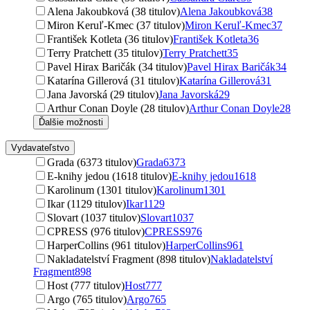
Alena Jakoubková (38 titulov)
Alena Jakoubková
38
Miron Keruľ-Kmec (37 titulov)
Miron Keruľ-Kmec
37
František Kotleta (36 titulov)
František Kotleta
36
Terry Pratchett (35 titulov)
Terry Pratchett
35
Pavel Hirax Baričák (34 titulov)
Pavel Hirax Baričák
34
Katarína Gillerová (31 titulov)
Katarína Gillerová
31
Jana Javorská (29 titulov)
Jana Javorská
29
Arthur Conan Doyle (28 titulov)
Arthur Conan Doyle
28
Ďalšie možnosti
Vydavateľstvo
Grada (6373 titulov)
Grada
6373
E-knihy jedou (1618 titulov)
E-knihy jedou
1618
Karolinum (1301 titulov)
Karolinum
1301
Ikar (1129 titulov)
Ikar
1129
Slovart (1037 titulov)
Slovart
1037
CPRESS (976 titulov)
CPRESS
976
HarperCollins (961 titulov)
HarperCollins
961
Nakladatelství Fragment (898 titulov)
Nakladatelství
Fragment
898
Host (777 titulov)
Host
777
Argo (765 titulov)
Argo
765