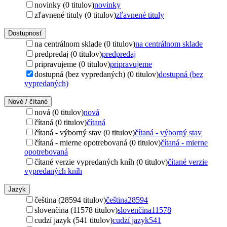
novinky (0 titulov)
novinky
zľavnené tituly (0 titulov)
zľavnené tituly
Dostupnosť
na centrálnom sklade (0 titulov)
na centrálnom sklade
predpredaj (0 titulov)
predpredaj
pripravujeme (0 titulov)
pripravujeme
dostupná (bez vypredaných) (0 titulov)
dostupná (bez
vypredaných)
Nové / čítané
nová (0 titulov)
nová
čítaná (0 titulov)
čítaná
čítaná - výborný stav (0 titulov)
čítaná - výborný stav
čítaná - mierne opotrebovaná (0 titulov)
čítaná - mierne
opotrebovaná
čítané verzie vypredaných kníh (0 titulov)
čítané verzie
vypredaných kníh
Jazyk
čeština (28594 titulov)
čeština
28594
slovenčina (11578 titulov)
slovenčina
11578
cudzí jazyk (541 titulov)
cudzí jazyk
541