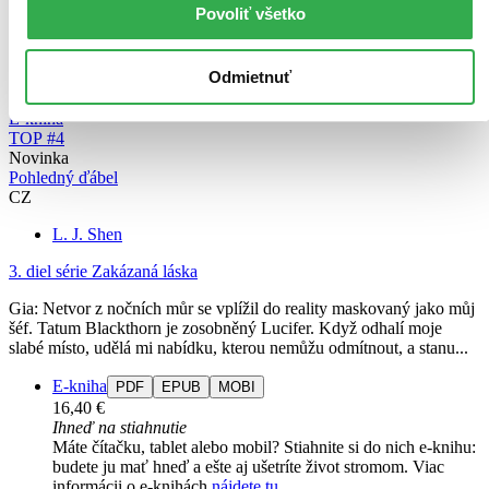
Povoliť všetko
Odmietnuť
E-kniha
TOP #4
Novinka
Pohledný ďábel
CZ
L. J. Shen
3. diel série
Zakázaná láska
Gia: Netvor z nočních můr se vplížil do reality maskovaný jako můj
šéf. Tatum Blackthorn je zosobněný Lucifer. Když odhalí moje
slabé místo, udělá mi nabídku, kterou nemůžu odmítnout, a stanu...
E-kniha
PDF
EPUB
MOBI
16,40 €
Ihneď na stiahnutie
Máte čítačku, tablet alebo mobil? Stiahnite si do nich e-knihu:
budete ju mať hneď a ešte aj ušetríte život stromom. Viac
informácii o e-knihách
nájdete tu
.