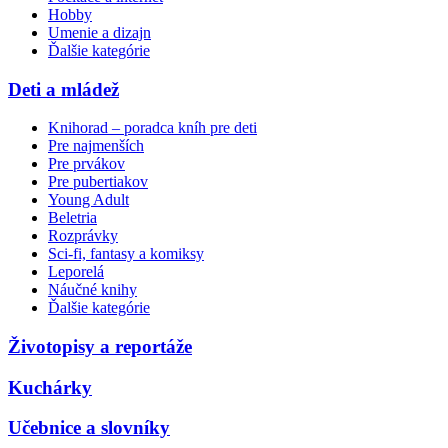
Hobby
Umenie a dizajn
Ďalšie kategórie
Deti a mládež
Knihorad – poradca kníh pre deti
Pre najmenších
Pre prvákov
Pre pubertiakov
Young Adult
Beletria
Rozprávky
Sci-fi, fantasy a komiksy
Leporelá
Náučné knihy
Ďalšie kategórie
Životopisy a reportáže
Kuchárky
Učebnice a slovníky