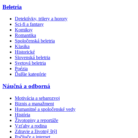
Beletria
Detektívky, trilery a horory
Sci-fi a fantasy
Komiksy
Romantika
Spoločenská beletria
Klasika
Historické
Slovenská beletria
Svetová beletria
Poézia
Ďalšie kategórie
Náučná a odborná
Motivácia a sebarozvoj
Biznis a manažment
Humanitné a spoločenské vedy
História
Životopisy a reportáže
Vzťahy a rodina
Zdravie a životný štýl
Počítače a internet