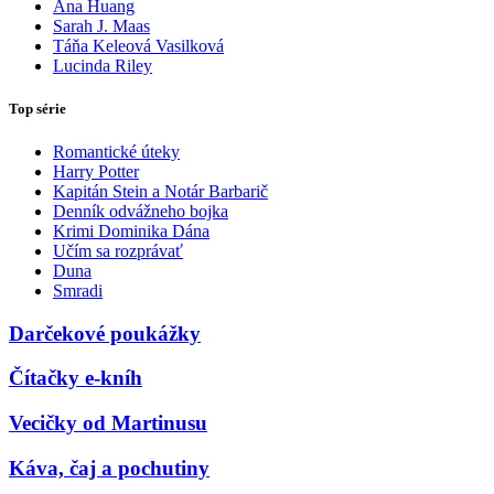
Ana Huang
Sarah J. Maas
Táňa Keleová Vasilková
Lucinda Riley
Top série
Romantické úteky
Harry Potter
Kapitán Stein a Notár Barbarič
Denník odvážneho bojka
Krimi Dominika Dána
Učím sa rozprávať
Duna
Smradi
Darčekové poukážky
Čítačky e-kníh
Vecičky od Martinusu
Káva, čaj a pochutiny