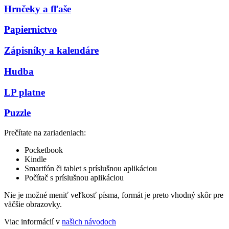
Hrnčeky a fľaše
Papiernictvo
Zápisníky a kalendáre
Hudba
LP platne
Puzzle
Prečítate na zariadeniach:
Pocketbook
Kindle
Smartfón či tablet s príslušnou aplikáciou
Počítač s príslušnou aplikáciou
Nie je možné meniť veľkosť písma, formát je preto vhodný skôr pre
väčšie obrazovky.
Viac informácií v
našich návodoch