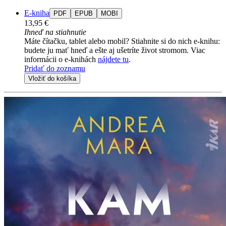
E-kniha
PDF
EPUB
MOBI
13,95 €
Ihneď na stiahnutie
Máte čítačku, tablet alebo mobil? Stiahnite si do nich e-knihu:
budete ju mať hneď a ešte aj ušetríte život stromom. Viac
informácii o e-knihách
nájdete tu
.
Pridať do zoznamu
Vložiť do košíka