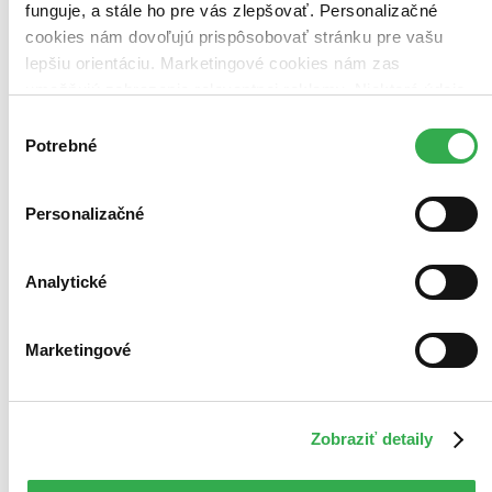
funguje, a stále ho pre vás zlepšovať. Personalizačné
cookies nám dovoľujú prispôsobovať stránku pre vašu
lepšiu orientáciu. Marketingové cookies nám zas
umožňujú zobrazenie relevantnej reklamy. Niektoré údaje
zdieľame aj s tretími stranami. Veľmi by nám pomohlo,
Výber
keby sme mohli používať všetky tieto cookies. Ďakujeme!
Potrebné
súhlasu
Personalizačné
Analytické
Marketingové
Zobraziť detaily