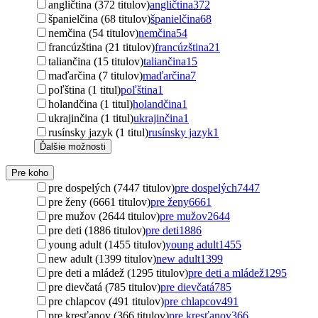
angličtina (372 titulov)
angličtina
372
španielčina (68 titulov)
španielčina
68
nemčina (54 titulov)
nemčina
54
francúzština (21 titulov)
francúzština
21
taliančina (15 titulov)
taliančina
15
maďarčina (7 titulov)
maďarčina
7
poľština (1 titul)
poľština
1
holandčina (1 titul)
holandčina
1
ukrajinčina (1 titul)
ukrajinčina
1
rusínsky jazyk (1 titul)
rusínsky jazyk
1
Ďalšie možnosti
Pre koho
pre dospelých (7447 titulov)
pre dospelých
7447
pre ženy (6661 titulov)
pre ženy
6661
pre mužov (2644 titulov)
pre mužov
2644
pre deti (1886 titulov)
pre deti
1886
young adult (1455 titulov)
young adult
1455
new adult (1399 titulov)
new adult
1399
pre deti a mládež (1295 titulov)
pre deti a mládež
1295
pre dievčatá (785 titulov)
pre dievčatá
785
pre chlapcov (491 titulov)
pre chlapcov
491
pre kresťanov (366 titulov)
pre kresťanov
366