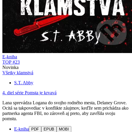
E-kniha
TOP #23
Novinka
Všetky klamstvá
S.T. Abby
4. diel série
Pomsta je krvavá
Lana sprevádza Logana do svojho rodného mesta, Delaney Grove.
Ocitá sa takpovediac v konflikte záujmov, keďže sem prichádza ako
partnerka agenta FBI, no zároveň aj preto, aby zavŕšila svoju
pomstu.
E-kniha
PDF
EPUB
MOBI