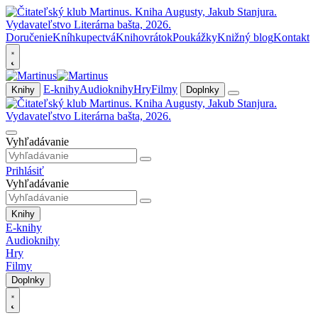
Doručenie
Kníhkupectvá
Knihovrátok
Poukážky
Knižný blog
Kontakt
E-knihy
Audioknihy
Hry
Filmy
Knihy
Doplnky
Vyhľadávanie
Prihlásiť
Vyhľadávanie
Knihy
E-knihy
Audioknihy
Hry
Filmy
Doplnky