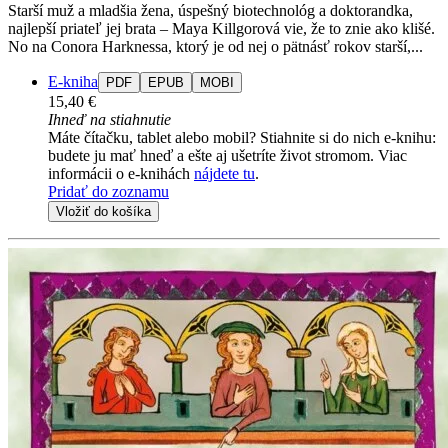
Starší muž a mladšia žena, úspešný biotechnológ a doktorandka,
najlepší priateľ jej brata – Maya Killgorová vie, že to znie ako klišé.
No na Conora Harknessa, ktorý je od nej o pätnásť rokov starší,...
E-kniha
PDF
EPUB
MOBI
15,40 €
Ihneď na stiahnutie
Máte čítačku, tablet alebo mobil? Stiahnite si do nich e-knihu:
budete ju mať hneď a ešte aj ušetríte život stromom. Viac
informácii o e-knihách
nájdete tu
.
Pridať do zoznamu
Vložiť do košíka