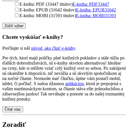
E-kniha: PDF (33447 titulov)
E-kniha: PDF
33447
E-kniha: EPUB (31642 titulov)
E-kniha: EPUB
31642
E-kniha: MOBI (31593 titulov)
E-kniha: MOBI
31593
Zúžiť výber
Chcete vyskúšať e-knihy?
Prečítajte si náš
návod, ako čítať e-knihy
.
Pre tých, ktorí majú poličky plné knižných pokladov a stále túžia po
ďalších dobrodružstvách, sú e-knihy skvelou alternatívou! Ideálne
na cesty, kde si môžete vziať celý knižný svet so sebou. Po zakúpení
sú okamžite k dispozícii, nič nevážia a sú skvelým spoločníkom aj
na nočné čítanie. Nemusíte mať čítačku, úplne vám postačí mobil,
tablet, či počítač. S našou úžasnou
aplikáciou
, ktorá je prepojená s
vašim martinusáckym kontom, sa čítanie stáva ešte jednoduchšou a
zábavnejšou jazdou! Tak neváhajte a ponorte sa do našej rozmanitej
knižnej ponuky.
Čítať viac
Zoradiť