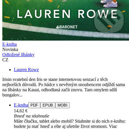
E-kniha
Novinka
Odložené líbánky
CZ
Lauren Rowe
Irisin svatební den Iris se stane internetovou senzací z těch
nejhorších důvodů. Po hádce s nevěrným snoubencem odjíždí sama
na líbánky na Kauai, odhodlaná začít znovu. Tam omylem sdílí
bungalov...
E-kniha
PDF
EPUB
MOBI
14,62 €
Ihneď na stiahnutie
Máte čítačku, tablet alebo mobil? Stiahnite si do nich e-knihu:
budete ju mať hneď a ešte aj ušetríte život stromom. Viac