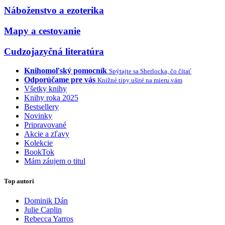
Náboženstvo a ezoterika
Mapy a cestovanie
Cudzojazyčná literatúra
Knihomoľský pomocník
Spýtajte sa Sherlocka, čo čítať
Odporúčame pre vás
Knižné tipy ušité na mieru vám
Všetky knihy
Knihy roka 2025
Bestsellery
Novinky
Pripravované
Akcie a zľavy
Kolekcie
BookTok
Mám záujem o titul
Top autori
Dominik Dán
Julie Caplin
Rebecca Yarros