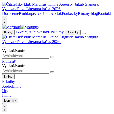
Doručenie
Kníhkupectvá
Knihovrátok
Poukážky
Knižný blog
Kontakt
E-knihy
Audioknihy
Hry
Filmy
Knihy
Doplnky
Vyhľadávanie
Prihlásiť
Vyhľadávanie
Knihy
E-knihy
Audioknihy
Hry
Filmy
Doplnky