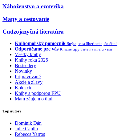
Náboženstvo a ezoterika
Mapy a cestovanie
Cudzojazyčná literatúra
Knihomoľský pomocník
Spýtajte sa Sherlocka, čo čítať
Odporúčame pre vás
Knižné tipy ušité na mieru vám
Všetky knihy
Knihy roka 2025
Bestsellery
Novinky
Pripravované
Akcie a zľavy
Kolekcie
Knihy s podporou FPU
Mám záujem o titul
Top autori
Dominik Dán
Julie Caplin
Rebecca Yarros