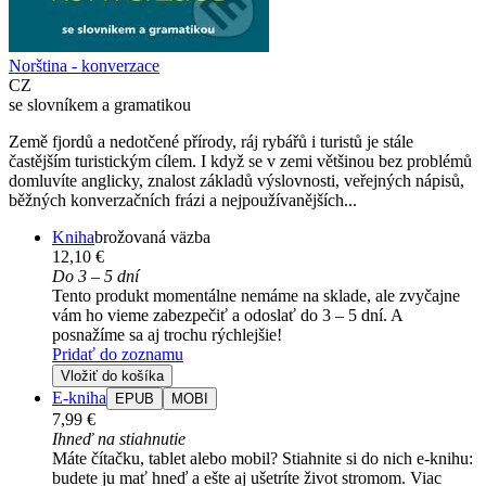
Norština - konverzace
CZ
se slovníkem a gramatikou
Země fjordů a nedotčené přírody, ráj rybářů i turistů je stále
častějším turistickým cílem. I když se v zemi většinou bez problémů
domluvíte anglicky, znalost základů výslovnosti, veřejných nápisů,
běžných konverzačních frázi a nejpoužívanějších...
Kniha
brožovaná väzba
12,10 €
Do 3 – 5 dní
Tento produkt momentálne nemáme na sklade, ale zvyčajne
vám ho vieme zabezpečiť a odoslať do 3 – 5 dní. A
posnažíme sa aj trochu rýchlejšie!
Pridať do zoznamu
Vložiť do košíka
E-kniha
EPUB
MOBI
7,99 €
Ihneď na stiahnutie
Máte čítačku, tablet alebo mobil? Stiahnite si do nich e-knihu:
budete ju mať hneď a ešte aj ušetríte život stromom. Viac