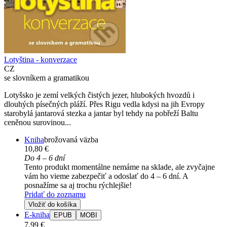
Lotyština - konverzace
CZ
se slovníkem a gramatikou
Lotyšsko je zemí velkých čistých jezer, hlubokých hvozdů i
dlouhých písečných pláží. Přes Rigu vedla kdysi na jih Evropy
starobylá jantarová stezka a jantar byl tehdy na pobřeží Baltu
ceněnou surovinou...
Kniha
brožovaná väzba
10,80 €
Do 4 – 6 dní
Tento produkt momentálne nemáme na sklade, ale zvyčajne
vám ho vieme zabezpečiť a odoslať do 4 – 6 dní. A
posnažíme sa aj trochu rýchlejšie!
Pridať do zoznamu
Vložiť do košíka
E-kniha
EPUB
MOBI
7,99 €