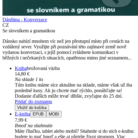
Dánština - Konverzace
CZ
Se slovníkem a gramatikou
Dánsko nabízí mnohem víc než jen přestupní místo při cestách na
vzdálený sever. Využijte při poznávání této zajímavé země nově
vydanou konverzaci, s jejíž pomocí zvládnete komunikaci v
běžných i nečekaných situacích, opatřenou mimo jiné seznamem...
Kniha
brožovaná väzba
14,80 €
Na sklade 1 ks
Túto knihu máme síce aktuálne na sklade, máme však už iba
posledné kusy. Ak ju chcete mať rýchlo, ponáhľajte sa!
Dodanie ďalších môže trvať dlhšie, zvyčajne do 25 dní.
Pridať do zoznamu
Vložiť do košíka
E-kniha
EPUB
MOBI
7,99 €
Ihneď na stiahnutie
Máte čítačku, tablet alebo mobil? Stiahnite si do nich e-knihu:
budete ju mať hneď a ešte aj ušetríte život stromom. Viac