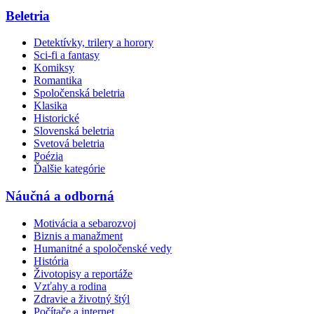
Beletria
Detektívky, trilery a horory
Sci-fi a fantasy
Komiksy
Romantika
Spoločenská beletria
Klasika
Historické
Slovenská beletria
Svetová beletria
Poézia
Ďalšie kategórie
Náučná a odborná
Motivácia a sebarozvoj
Biznis a manažment
Humanitné a spoločenské vedy
História
Životopisy a reportáže
Vzťahy a rodina
Zdravie a životný štýl
Počítače a internet