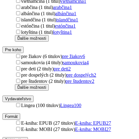
vietnamčina (1 titul)
vietnamčina
1
arabčina (1 titul)
arabčina
1
albánčina (1 titul)
albánčina
1
islandčina (1 titul)
islandčina
1
estónčina (1 titul)
estónčina
1
lotyština (1 titul)
lotyština
1
Ďalšie možnosti
Pre koho
pre žiakov (6 titulov)
pre žiakov
6
samoukovia (4 tituly)
samoukovia
4
pre deti (2 tituly)
pre deti
2
pre dospelých (2 tituly)
pre dospelých
2
pre študentov (2 tituly)
pre študentov
2
Ďalšie možnosti
Vydavateľstvo
Lingea (100 titulov)
Lingea
100
Formát
E-kniha: EPUB (27 titulov)
E-kniha: EPUB
27
E-kniha: MOBI (27 titulov)
E-kniha: MOBI
27