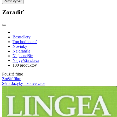
Zúžiť výber
Zoradiť
Bestsellery
Top hodnotené
Novinky
Najdrahšie
Najlacnejšie
Najvyššia zľava
100 produktov
Použité filtre
Zrušiť filtre
Séria Jazyky - konverzace