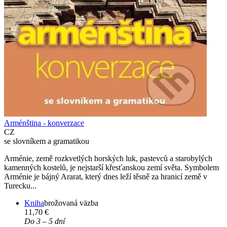
Arménština - konverzace
CZ
se slovníkem a gramatikou
Arménie, země rozkvetlých horských luk, pastevců a starobylých
kamenných kostelů, je nejstarší křesťanskou zemí světa. Symbolem
Arménie je bájný Ararat, který dnes leží těsně za hranicí země v
Turecku...
Kniha
brožovaná väzba
11,70 €
Do 3 – 5 dní