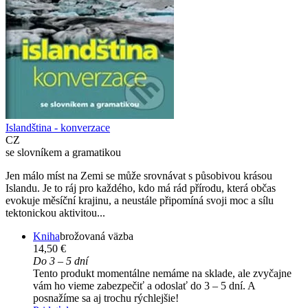
Islandština - konverzace
CZ
se slovníkem a gramatikou
Jen málo míst na Zemi se může srovnávat s působivou krásou
Islandu. Je to ráj pro každého, kdo má rád přírodu, která občas
evokuje měsíční krajinu, a neustále připomíná svoji moc a sílu
tektonickou aktivitou...
Kniha
brožovaná väzba
14,50 €
Do 3 – 5 dní
Tento produkt momentálne nemáme na sklade, ale zvyčajne
vám ho vieme zabezpečiť a odoslať do 3 – 5 dní. A
posnažíme sa aj trochu rýchlejšie!