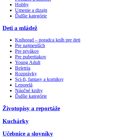
Hobby
Umenie a dizajn
Ďalšie kategórie
Deti a mládež
Knihorad – poradca kníh pre deti
Pre najmenších
Pre prvákov
Pre pubertiakov
Young Adult
Beletria
Rozprávky
Sci-fi, fantasy a komiksy
Leporelá
Náučné knihy
Ďalšie kategórie
Životopisy a reportáže
Kuchárky
Učebnice a slovníky