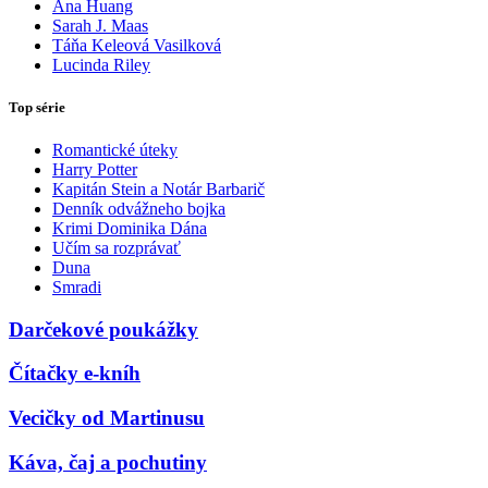
Ana Huang
Sarah J. Maas
Táňa Keleová Vasilková
Lucinda Riley
Top série
Romantické úteky
Harry Potter
Kapitán Stein a Notár Barbarič
Denník odvážneho bojka
Krimi Dominika Dána
Učím sa rozprávať
Duna
Smradi
Darčekové poukážky
Čítačky e-kníh
Vecičky od Martinusu
Káva, čaj a pochutiny