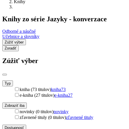
Knihy
Knihy zo série Jazyky - konverzace
Odborné a náučné
Učebnice a slovníky
Zúžiť výber
Zoradiť
Zúžiť výber
Typ
kniha (73 titulov)
kniha
73
e-kniha (27 titulov)
e-kniha
27
Zobraziť iba
novinky (0 titulov)
novinky
zľavnené tituly (0 titulov)
zľavnené tituly
Dostupnosť