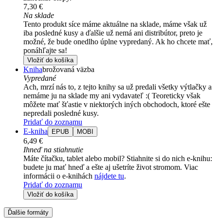
7,30 €
Na sklade
Tento produkt síce máme aktuálne na sklade, máme však už
iba posledné kusy a ďalšie už nemá ani distribútor, preto je
možné, že bude onedlho úplne vypredaný. Ak ho chcete mať,
ponáhľajte sa!
Vložiť do košíka
Kniha
brožovaná väzba
Vypredané
Ach, mrzí nás to, z tejto knihy sa už predali všetky výtlačky a
nemáme ju na sklade my ani vydavateľ :( Teoreticky však
môžete mať šťastie v niektorých iných obchodoch, ktoré ešte
nepredali posledné kusy.
Pridať do zoznamu
E-kniha
EPUB
MOBI
6,49 €
Ihneď na stiahnutie
Máte čítačku, tablet alebo mobil? Stiahnite si do nich e-knihu:
budete ju mať hneď a ešte aj ušetríte život stromom. Viac
informácii o e-knihách
nájdete tu
.
Pridať do zoznamu
Vložiť do košíka
Ďalšie formáty