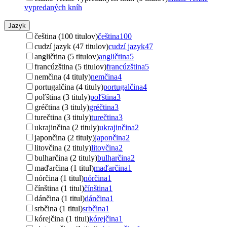
vypredaných kníh
Jazyk
čeština (100 titulov)
čeština
100
cudzí jazyk (47 titulov)
cudzí jazyk
47
angličtina (5 titulov)
angličtina
5
francúzština (5 titulov)
francúzština
5
nemčina (4 tituly)
nemčina
4
portugalčina (4 tituly)
portugalčina
4
poľština (3 tituly)
poľština
3
gréčtina (3 tituly)
gréčtina
3
turečtina (3 tituly)
turečtina
3
ukrajinčina (2 tituly)
ukrajinčina
2
japončina (2 tituly)
japončina
2
litovčina (2 tituly)
litovčina
2
bulharčina (2 tituly)
bulharčina
2
maďarčina (1 titul)
maďarčina
1
nórčina (1 titul)
nórčina
1
čínština (1 titul)
čínština
1
dánčina (1 titul)
dánčina
1
srbčina (1 titul)
srbčina
1
kórejčina (1 titul)
kórejčina
1