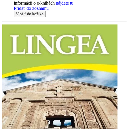
informácii o e-knihách
nájdete tu
.
Pridať do zoznamu
Vložiť do košíka