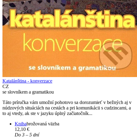
Katalánština - konverzace
CZ
se slovníkem a gramatikou
Táto príručka vám umožní pohotovo sa dorozumieť v bežných aj v
núdzových situáciách na cestách a pri komunikácii s cudzincami, a
to aj vtedy, ak ste v jazyku úplný začiatočník...
Kniha
brožovaná väzba
12,10 €
Do 3 – 5 dní