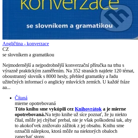
Angličtina - konverzace
CZ
se slovníkem a gramatikou
Nejmodernější a nejpodrobnější konverzační příručka na trhu s
výrazně praktickým zaměřením. Na 352 stranách najdete 120 témat,
oboustranný slovník s 8000 hesly, přehled gramatiky a řadu
užitečných informací o anglicky mluvících zemích. U každé fráze
aa...
Čítaná
mierne opotrebovaná
Túto knihu sme vykúpili cez
Knihovrátok
a je mierne
opotrebovaná.
Na tejto knihe už síce poznať, že ju niekto
čítal, môže jej chýbať prebal, nie je však poškodená tak, aby
to akokoľvek znižovalo zážitok z jej obsahu. Knihu sme
označili nálepkou, ktorá môže na niektorých obaloch
zanechať stopy.