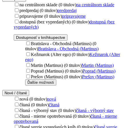
na centrálnom sklade (0 titulov)
na centrálnom sklade
predpredaj (0 titulov)
predpredaj
pripravujeme (0 titulov)
pripravujeme
dostupná (bez vypredaných) (0 titulov)
dostupná (bez
vypredaných)
Dostupnosť v kníhkupectve
Bratislava - Obchodná (Martinus) (0
titulov)
Bratislava - Obchodná (Martinus)
Kežmarok (Alter ego) (0 titulov)
Kežmarok (Alter
ego)
Martin (Martinus) (0 titulov)
Martin (Martinus)
Poprad (Martinus) (0 titulov)
Poprad (Martinus)
Prešov (Martinus) (0 titulov)
Prešov (Martinus)
Ďalšie možnosti
Nové / čítané
nová (0 titulov)
nová
čítaná (0 titulov)
čítaná
čítaná - výborný stav (0 titulov)
čítaná - výborný stav
čítaná - mierne opotrebovaná (0 titulov)
čítaná - mierne
opotrebovaná
čítané verzie vypredaných kníh (0 titulov)
čítané verzie