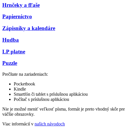
Hrnčeky a fľaše
Papiernictvo
Zápisníky a kalendáre
Hudba
LP platne
Puzzle
Prečítate na zariadeniach:
Pocketbook
Kindle
Smartfón či tablet s príslušnou aplikáciou
Počítač s príslušnou aplikáciou
Nie je možné meniť veľkosť písma, formát je preto vhodný skôr pre
väčšie obrazovky.
Viac informácií v
našich návodoch