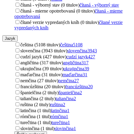
čítaná - výborný stav (0 titulov)
čítaná - výborný stav
čítaná - mierne opotrebovaná (0 titulov)
čítaná - mierne
opotrebovaná
čítané verzie vypredaných kníh (0 titulov)
čítané verzie
vypredaných kníh
Jazyk
čeština (5108 titulov)
čeština
5108
slovenčina (3943 titulov)
slovenčina
3943
cudzí jazyk (427 titulov)
cudzí jazyk
427
angličtina (317 titulov)
angličtina
317
ukrajinčina (39 titulov)
ukrajinčina
39
maďarčina (31 titulov)
maďarčina
31
nemčina (27 titulov)
nemčina
27
francúzština (20 titulov)
francúzština
20
španielčina (2 tituly)
španielčina
2
taliančina (2 tituly)
taliančina
2
ruština (2 tituly)
ruština
2
latinčina (1 titul)
latinčina
1
rómčina (1 titul)
rómčina
1
turečtina (1 titul)
turečtina
1
slovinčina (1 titul)
slovinčina
1