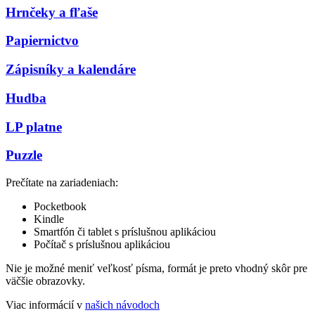
Hrnčeky a fľaše
Papiernictvo
Zápisníky a kalendáre
Hudba
LP platne
Puzzle
Prečítate na zariadeniach:
Pocketbook
Kindle
Smartfón či tablet s príslušnou aplikáciou
Počítač s príslušnou aplikáciou
Nie je možné meniť veľkosť písma, formát je preto vhodný skôr pre
väčšie obrazovky.
Viac informácií v
našich návodoch