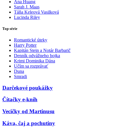
Ana Huang
Sarah J. Maas
Táňa Keleová Vasilková
Lucinda Riley
Top série
Romantické úteky
Harry Potter
Kapitán Stein a Notár Barbarič
Denník odvážneho bojka
Krimi Dominika Dána
Učím sa rozprávať
Duna
Smradi
Darčekové poukážky
Čítačky e-kníh
Vecičky od Martinusu
Káva, čaj a pochutiny