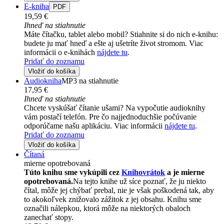
E-kniha
PDF
19,59 €
Ihneď na stiahnutie
Máte čítačku, tablet alebo mobil? Stiahnite si do nich e-knihu:
budete ju mať hneď a ešte aj ušetríte život stromom. Viac
informácii o e-knihách
nájdete tu
.
Pridať do zoznamu
Vložiť do košíka
Audiokniha
MP3 na stiahnutie
17,95 €
Ihneď na stiahnutie
Chcete vyskúšať čítanie ušami? Na vypočutie audioknihy
vám postačí telefón. Pre čo najjednoduchšie počúvanie
odporúčame našu aplikáciu. Viac informácii
nájdete tu
.
Pridať do zoznamu
Vložiť do košíka
Čítaná
mierne opotrebovaná
Túto knihu sme vykúpili cez
Knihovrátok
a je mierne
opotrebovaná.
Na tejto knihe už síce poznať, že ju niekto
čítal, môže jej chýbať prebal, nie je však poškodená tak, aby
to akokoľvek znižovalo zážitok z jej obsahu. Knihu sme
označili nálepkou, ktorá môže na niektorých obaloch
zanechať stopy.