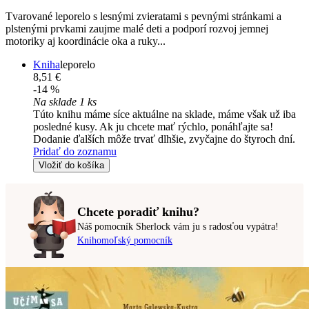
Tvarované leporelo s lesnými zvieratami s pevnými stránkami a
plstenými prvkami zaujme malé deti a podporí rozvoj jemnej
motoriky aj koordinácie oka a ruky...
Kniha
leporelo
8,51 €
-14 %
Na sklade 1 ks
Túto knihu máme síce aktuálne na sklade, máme však už iba
posledné kusy. Ak ju chcete mať rýchlo, ponáhľajte sa!
Dodanie ďalších môže trvať dlhšie, zvyčajne do štyroch dní.
Pridať do zoznamu
Vložiť do košíka
Chcete poradiť knihu?
Náš pomocník Sherlock vám ju s radosťou vypátra!
Knihomoľský pomocník