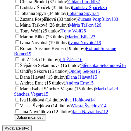
Chiara Piroddi (37 titulov)
Chiara Piroddi
37
Ladislav Špaček (35 titulov)
Ladislav Špaček
35
Johanna Spyri (34 titulov)
Johanna Spyri
34
Zuzana Pospíšilová (33 titulov)
Zuzana Pospíšilová
33
Mária Tašková (26 titulov)
Mária Tašková
26
Tony Wolf (25 titulov)
Tony Wolf
25
Marion Billet (23 titulov)
Marion Billet
23
Ivana Novotná (19 titulov)
Ivana Novotná
19
Rotraut Susanne Berner (19 titulov)
Rotraut Susanne
Berner
19
Jiří Žáček (16 titulov)
Jiří Žáček
16
Štěpánka Sekaninová (16 titulov)
Štěpánka Sekaninová
16
Ondřej Sekora (15 titulov)
Ondřej Sekora
15
Dana Hlavatá (15 titulov)
Dana Hlavatá
15
Andrea Erne (15 titulov)
Andrea Erne
15
Maria Isabel Sánchez Vegara (15 titulov)
Maria Isabel
Sánchez Vegara
15
Iva Hoňková (14 titulov)
Iva Hoňková
14
Vlasta Švejdová (14 titulov)
Vlasta Švejdová
14
Jana Navrátilová (12 titulov)
Jana Navrátilová
12
Ďalšie možnosti
Vydavateľstvo