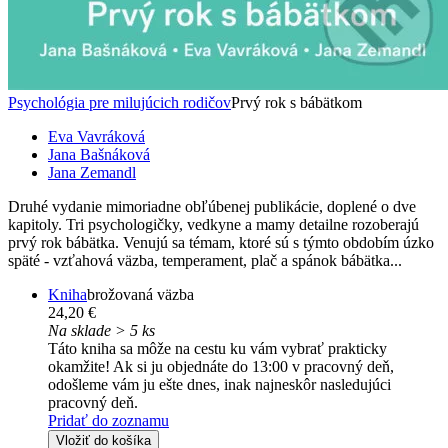
Psychológia pre milujúcich rodičov
Prvý rok s bábätkom
Eva Vavráková
Jana Bašnáková
Jana Zemandl
Druhé vydanie mimoriadne obľúbenej publikácie, doplené o dve
kapitoly. Tri psychologičky, vedkyne a mamy detailne rozoberajú
prvý rok bábätka. Venujú sa témam, ktoré sú s týmto obdobím úzko
späté - vzťahová väzba, temperament, plač a spánok bábätka...
Kniha
brožovaná väzba
24,20 €
Na sklade > 5 ks
Táto kniha sa môže na cestu ku vám vybrať prakticky
okamžite! Ak si ju objednáte do 13:00 v pracovný deň,
odošleme vám ju ešte dnes, inak najneskôr nasledujúci
pracovný deň.
Pridať do zoznamu
Vložiť do košíka