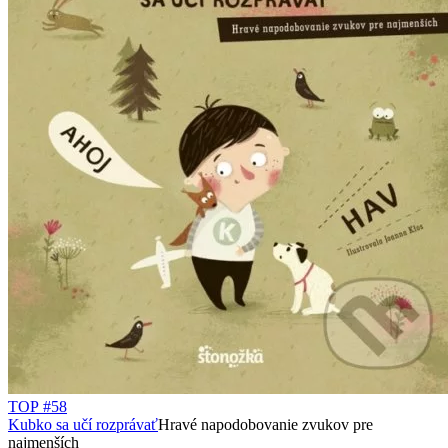
TOP #58
Kubko sa učí rozprávať
Hravé napodobovanie zvukov pre
najmenších