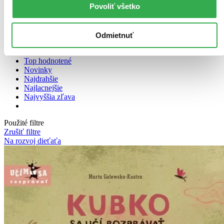
Zoradiť
Povoliť všetko
Odmietnuť
Bestsellery
Top hodnotené
Novinky
Najdrahšie
Najlacnejšie
Najvyššia zľava
Použité filtre
Zrušiť filtre
Na rozvoj dieťaťa