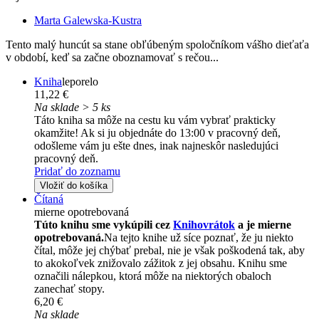
Marta Galewska-Kustra
Tento malý huncút sa stane obľúbeným spoločníkom vášho dieťaťa
v období, keď sa začne oboznamovať s rečou...
Kniha
leporelo
11,22 €
Na sklade > 5 ks
Táto kniha sa môže na cestu ku vám vybrať prakticky
okamžite! Ak si ju objednáte do 13:00 v pracovný deň,
odošleme vám ju ešte dnes, inak najneskôr nasledujúci
pracovný deň.
Pridať do zoznamu
Vložiť do košíka
Čítaná
mierne opotrebovaná
Túto knihu sme vykúpili cez
Knihovrátok
a je mierne
opotrebovaná.
Na tejto knihe už síce poznať, že ju niekto
čítal, môže jej chýbať prebal, nie je však poškodená tak, aby
to akokoľvek znižovalo zážitok z jej obsahu. Knihu sme
označili nálepkou, ktorá môže na niektorých obaloch
zanechať stopy.
6,20 €
Na sklade