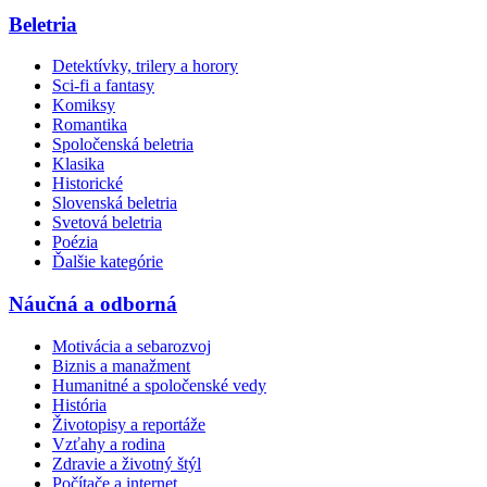
Beletria
Detektívky, trilery a horory
Sci-fi a fantasy
Komiksy
Romantika
Spoločenská beletria
Klasika
Historické
Slovenská beletria
Svetová beletria
Poézia
Ďalšie kategórie
Náučná a odborná
Motivácia a sebarozvoj
Biznis a manažment
Humanitné a spoločenské vedy
História
Životopisy a reportáže
Vzťahy a rodina
Zdravie a životný štýl
Počítače a internet