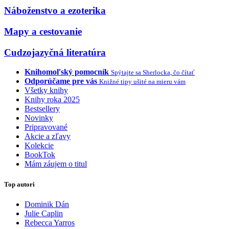
Náboženstvo a ezoterika
Mapy a cestovanie
Cudzojazyčná literatúra
Knihomoľský pomocník
Spýtajte sa Sherlocka, čo čítať
Odporúčame pre vás
Knižné tipy ušité na mieru vám
Všetky knihy
Knihy roka 2025
Bestsellery
Novinky
Pripravované
Akcie a zľavy
Kolekcie
BookTok
Mám záujem o titul
Top autori
Dominik Dán
Julie Caplin
Rebecca Yarros