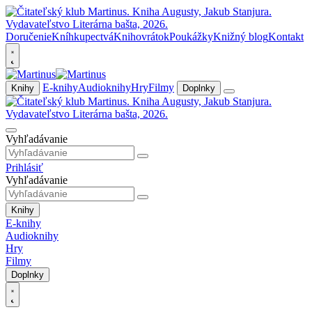
Doručenie
Kníhkupectvá
Knihovrátok
Poukážky
Knižný blog
Kontakt
E-knihy
Audioknihy
Hry
Filmy
Knihy
Doplnky
Vyhľadávanie
Prihlásiť
Vyhľadávanie
Knihy
E-knihy
Audioknihy
Hry
Filmy
Doplnky