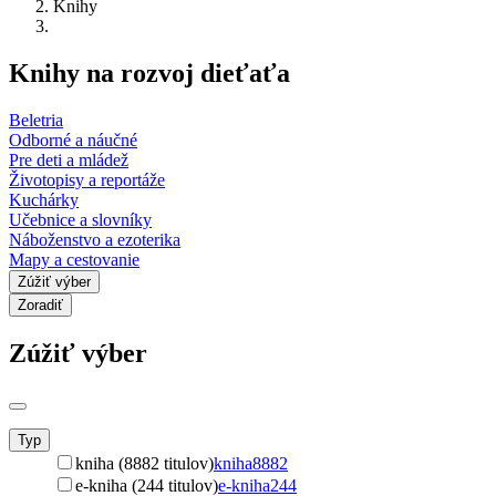
Knihy
Knihy na rozvoj dieťaťa
Beletria
Odborné a náučné
Pre deti a mládež
Životopisy a reportáže
Kuchárky
Učebnice a slovníky
Náboženstvo a ezoterika
Mapy a cestovanie
Zúžiť výber
Zoradiť
Zúžiť výber
Typ
kniha (8882 titulov)
kniha
8882
e-kniha (244 titulov)
e-kniha
244