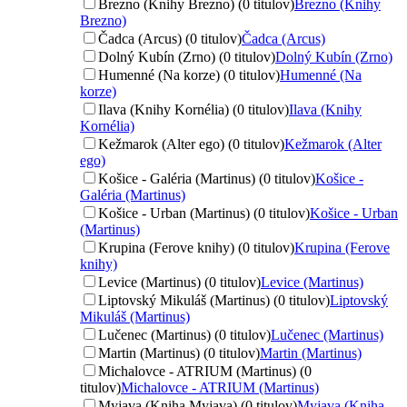
Brezno (Knihy Brezno) (0 titulov)
Brezno (Knihy
Brezno)
Čadca (Arcus) (0 titulov)
Čadca (Arcus)
Dolný Kubín (Zrno) (0 titulov)
Dolný Kubín (Zrno)
Humenné (Na korze) (0 titulov)
Humenné (Na
korze)
Ilava (Knihy Kornélia) (0 titulov)
Ilava (Knihy
Kornélia)
Kežmarok (Alter ego) (0 titulov)
Kežmarok (Alter
ego)
Košice - Galéria (Martinus) (0 titulov)
Košice -
Galéria (Martinus)
Košice - Urban (Martinus) (0 titulov)
Košice - Urban
(Martinus)
Krupina (Ferove knihy) (0 titulov)
Krupina (Ferove
knihy)
Levice (Martinus) (0 titulov)
Levice (Martinus)
Liptovský Mikuláš (Martinus) (0 titulov)
Liptovský
Mikuláš (Martinus)
Lučenec (Martinus) (0 titulov)
Lučenec (Martinus)
Martin (Martinus) (0 titulov)
Martin (Martinus)
Michalovce - ATRIUM (Martinus) (0
titulov)
Michalovce - ATRIUM (Martinus)
Myjava (Kniha Myjava) (0 titulov)
Myjava (Kniha