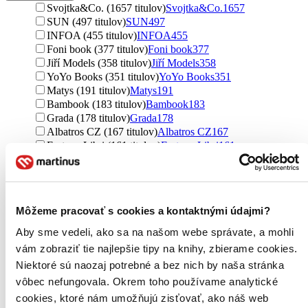
Svojtka&Co. (1657 titulov)
Svojtka&Co.
1657
SUN (497 titulov)
SUN
497
INFOA (455 titulov)
INFOA
455
Foni book (377 titulov)
Foni book
377
Jiří Models (358 titulov)
Jiří Models
358
YoYo Books (351 titulov)
YoYo Books
351
Matys (191 titulov)
Matys
191
Bambook (183 titulov)
Bambook
183
Grada (178 titulov)
Grada
178
Albatros CZ (167 titulov)
Albatros CZ
167
Fortuna Libri (161 titulov)
Fortuna Libri
161
Slovart (153 titulov)
Slovart
153
Drobek (137 titulov)
Drobek
137
Rebo (134 titulov)
Rebo
134
Pikola (128 titulov)
Pikola
128
Môžeme pracovať s cookies a kontaktnými údajmi?
Ella & Max (125 titulov)
Ella & Max
125
Nakladatelství Fragment (123 titulov)
Nakladatelství
Aby sme vedeli, ako sa na našom webe správate, a mohli
Fragment
123
vám zobraziť tie najlepšie tipy na knihy, zbierame cookies.
Edika (114 titulov)
Edika
114
Niektoré sú naozaj potrebné a bez nich by naša stránka
Taktik (99 titulov)
Taktik
99
Bookmedia (94 titulov)
Bookmedia
94
vôbec nefungovala. Okrem toho používame analytické
Stonožka (87 titulov)
Stonožka
87
cookies, ktoré nám umožňujú zisťovať, ako náš web