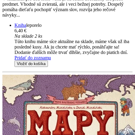
predmet. Vhodné sú zvieratá, ale i veci bežnej potreby. Dospelý
pomáha dieťaťu pochopiť význam slov, rozvíja jeho rečové
návyky...
Kniha
leporelo
6,40 €
Na sklade 2 ks
Túto knihu máme síce aktuálne na sklade, máme však už iba
posledné kusy. Ak ju chcete mať rýchlo, ponáhľajte sa!
Dodanie ďalších môže trvať dlhšie, zvyčajne do piatich dní.
Pridať do zoznamu
Vložiť do košíka