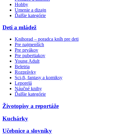
Hobby
Umenie a dizajn
Ďalšie kategórie
Deti a mládež
Knihorad – poradca kníh pre deti
Pre najmenších
Pre prvákov
Pre pubertiakov
Young Adult
Beletria
Rozprávky
Sci-fi, fantasy a komiksy
Leporelá
Náučné knihy
Ďalšie kategórie
Životopisy a reportáže
Kuchárky
Učebnice a slovníky