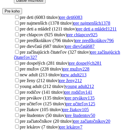
Ďalšie možnosti
Pre koho
pre deti (6083 titulov)
pre deti
6083
pre najmenších (1378 titulov)
pre najmenších
1378
pre deti a mládež (1211 titulov)
pre deti a mládež
1211
pre chlapcov (925 titulov)
pre chlapcov
925
pre predškolákov (796 titulov)
pre predškolákov
796
pre dievčatá (687 titulov)
pre dievčatá
687
pre začínajúcich čitateľov (327 titulov)
pre začínajúcich
čitateľov
327
pre dospelých (281 titulov)
pre dospelých
281
pre mužov (228 titulov)
pre mužov
228
new adult (213 titulov)
new adult
213
pre ženy (212 titulov)
pre ženy
212
young adult (212 titulov)
young adult
212
pre rodičov (141 titulov)
pre rodičov
141
pre prvákov (135 titulov)
pre prvákov
135
pre učiteľov (125 titulov)
pre učiteľov
125
pre žiakov (105 titulov)
pre žiakov
105
pre študentov (50 titulov)
pre študentov
50
pre začiatočníkov (20 titulov)
pre začiatočníkov
20
pre lekárov (7 titulov)
pre lekárov
7