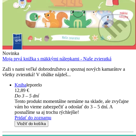
Novinka
Moja prvá knižka s mäkkými nálepkami - Naše zvieratká
Zaži s nami veľké dobrodružstvo a spoznaj nových kamarátov a
všetky zvieratká! V obálke nájdeš...
Kniha
leporelo
12,89 €
Do 3 – 5 dní
Tento produkt momentálne nemáme na sklade, ale zvyčajne
vám ho vieme zabezpečiť a odoslať do 3 – 5 dní. A
posnažíme sa aj trochu rýchlejšie!
Pridať do zoznamu
Vložiť do košíka