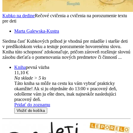
Kubko na dedine
Rečové cvičenia a cvičenia na porozumenie textu
pre deti
Marta Galewska-Kustra
Siedma časť Kubkových príhod je vhodná pre mladšie i staršie deti
v predškolskom veku a testuje porozumenie hovorenému slovu.
Kniha túto schopnosť zdokonaľuje, pričom zároveň rozširuje slovnú
zásobu dieťaťa o pomenovania nových predmetov či činností ...
Kniha
pevná väzba
11,10 €
Na sklade > 5 ks
Táto kniha sa môže na cestu ku vám vybrať prakticky
okamžite! Ak si ju objednáte do 13:00 v pracovný deň,
odošleme vám ju ešte dnes, inak najneskôr nasledujúci
pracovný deň.
Pridať do zoznamu
Vložiť do košíka