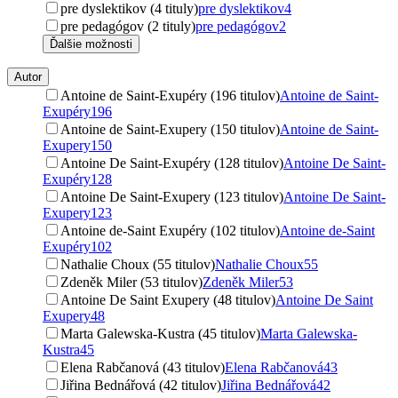
pre dyslektikov (4 tituly)
pre dyslektikov
4
pre pedagógov (2 tituly)
pre pedagógov
2
Ďalšie možnosti
Autor
Antoine de Saint-Exupéry (196 titulov)
Antoine de Saint-
Exupéry
196
Antoine de Saint-Exupery (150 titulov)
Antoine de Saint-
Exupery
150
Antoine De Saint-Exupéry (128 titulov)
Antoine De Saint-
Exupéry
128
Antoine De Saint-Exupery (123 titulov)
Antoine De Saint-
Exupery
123
Antoine de-Saint Exupéry (102 titulov)
Antoine de-Saint
Exupéry
102
Nathalie Choux (55 titulov)
Nathalie Choux
55
Zdeněk Miler (53 titulov)
Zdeněk Miler
53
Antoine De Saint Exupery (48 titulov)
Antoine De Saint
Exupery
48
Marta Galewska-Kustra (45 titulov)
Marta Galewska-
Kustra
45
Elena Rabčanová (43 titulov)
Elena Rabčanová
43
Jiřina Bednářová (42 titulov)
Jiřina Bednářová
42