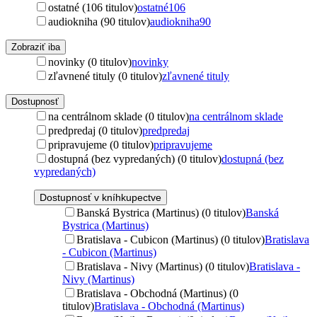
ostatné (106 titulov)
ostatné
106
audiokniha (90 titulov)
audiokniha
90
Zobraziť iba
novinky (0 titulov)
novinky
zľavnené tituly (0 titulov)
zľavnené tituly
Dostupnosť
na centrálnom sklade (0 titulov)
na centrálnom sklade
predpredaj (0 titulov)
predpredaj
pripravujeme (0 titulov)
pripravujeme
dostupná (bez vypredaných) (0 titulov)
dostupná (bez
vypredaných)
Dostupnosť v kníhkupectve
Banská Bystrica (Martinus) (0 titulov)
Banská
Bystrica (Martinus)
Bratislava - Cubicon (Martinus) (0 titulov)
Bratislava
- Cubicon (Martinus)
Bratislava - Nivy (Martinus) (0 titulov)
Bratislava -
Nivy (Martinus)
Bratislava - Obchodná (Martinus) (0
titulov)
Bratislava - Obchodná (Martinus)