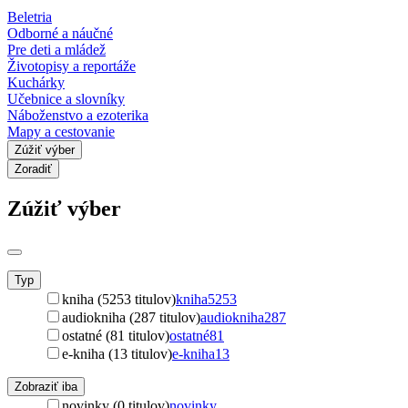
Beletria
Odborné a náučné
Pre deti a mládež
Životopisy a reportáže
Kuchárky
Učebnice a slovníky
Náboženstvo a ezoterika
Mapy a cestovanie
Zúžiť výber
Zoradiť
Zúžiť výber
Typ
kniha (5253 titulov)
kniha
5253
audiokniha (287 titulov)
audiokniha
287
ostatné (81 titulov)
ostatné
81
e-kniha (13 titulov)
e-kniha
13
Zobraziť iba
novinky (0 titulov)
novinky