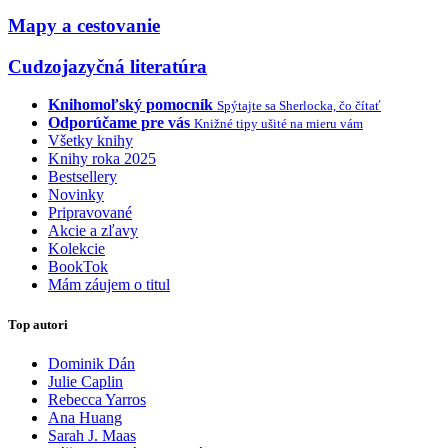
Mapy a cestovanie
Cudzojazyčná literatúra
Knihomoľský pomocník
Spýtajte sa Sherlocka, čo čítať
Odporúčame pre vás
Knižné tipy ušité na mieru vám
Všetky knihy
Knihy roka 2025
Bestsellery
Novinky
Pripravované
Akcie a zľavy
Kolekcie
BookTok
Mám záujem o titul
Top autori
Dominik Dán
Julie Caplin
Rebecca Yarros
Ana Huang
Sarah J. Maas