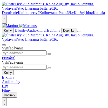
Doručenie
Kníhkupectvá
Knihovrátok
Poukážky
Knižný blog
Kontakt
E-knihy
Audioknihy
Hry
Filmy
Knihy
Doplnky
Vyhľadávanie
Prihlásiť
Vyhľadávanie
Knihy
E-knihy
Audioknihy
Hry
Filmy
Doplnky