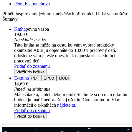
Petra Klabouchová
Příběh inspirovaný jedním z největších přírodních i lidských neštěstí
Šumavy.
Kniha
pevná väzba
19,00 €
Na sklade > 5 ks
Táto kniha sa môže na cestu ku vám vybrať prakticky
okamžite! Ak si ju objednáte do 13:00 v pracovný deň,
odošleme vám ju ešte dnes, inak najneskôr nasledujúci
pracovný deň.
Pridať do zoznamu
Vložiť do košíka
E-kniha
PDF
EPUB
MOBI
14,69 €
Ihneď na stiahnutie
Máte čítačku, tablet alebo mobil? Stiahnite si do nich e-knihu:
budete ju mať hneď a ešte aj ušetríte život stromom. Viac
informácii o e-knihách
nájdete tu
.
Pridať do zoznamu
Vložiť do košíka