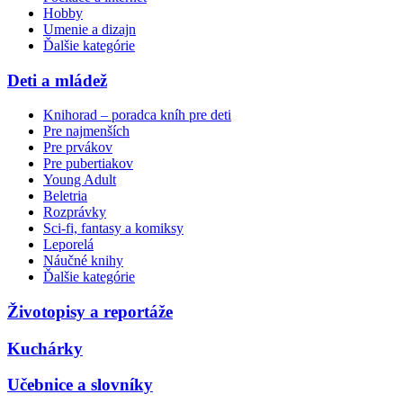
Hobby
Umenie a dizajn
Ďalšie kategórie
Deti a mládež
Knihorad – poradca kníh pre deti
Pre najmenších
Pre prvákov
Pre pubertiakov
Young Adult
Beletria
Rozprávky
Sci-fi, fantasy a komiksy
Leporelá
Náučné knihy
Ďalšie kategórie
Životopisy a reportáže
Kuchárky
Učebnice a slovníky