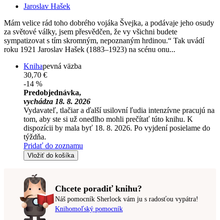
Jaroslav Hašek
Mám velice rád toho dobrého vojáka Švejka, a podávaje jeho osudy
za světové války, jsem přesvědčen, že vy všichni budete
sympatizovat s tím skromným, nepoznaným hrdinou.“ Tak uvádí
roku 1921 Jaroslav Hašek (1883–1923) na scénu onu...
Kniha
pevná väzba
30,70 €
-14 %
Predobjednávka,
vychádza 18. 8. 2026
Vydavateľ, tlačiar a ďalší usilovní ľudia intenzívne pracujú na
tom, aby ste si už onedlho mohli prečítať túto knihu. K
dispozícii by mala byť 18. 8. 2026. Po vyjdení posielame do
týždňa.
Pridať do zoznamu
Vložiť do košíka
Chcete poradiť knihu?
Náš pomocník Sherlock vám ju s radosťou vypátra!
Knihomoľský pomocník