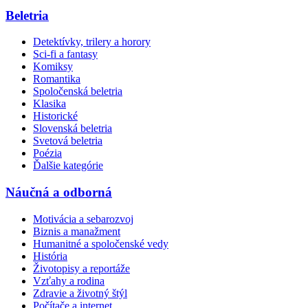
Beletria
Detektívky, trilery a horory
Sci-fi a fantasy
Komiksy
Romantika
Spoločenská beletria
Klasika
Historické
Slovenská beletria
Svetová beletria
Poézia
Ďalšie kategórie
Náučná a odborná
Motivácia a sebarozvoj
Biznis a manažment
Humanitné a spoločenské vedy
História
Životopisy a reportáže
Vzťahy a rodina
Zdravie a životný štýl
Počítače a internet