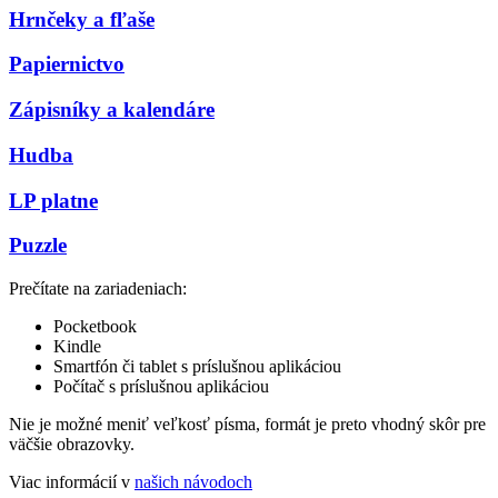
Hrnčeky a fľaše
Papiernictvo
Zápisníky a kalendáre
Hudba
LP platne
Puzzle
Prečítate na zariadeniach:
Pocketbook
Kindle
Smartfón či tablet s príslušnou aplikáciou
Počítač s príslušnou aplikáciou
Nie je možné meniť veľkosť písma, formát je preto vhodný skôr pre
väčšie obrazovky.
Viac informácií v
našich návodoch