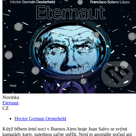
Novinka
Eternaut
CZ
Hector German Oesterheld
Když během letní noci v Buenos Aires hraje Juan Salvo se svými
kamarády karty, najednou začne sněžit. Není to anomálie počasí ani