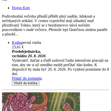
Hojon Kim
Podivuhodná večerka přináší příběh plný naděje, lidskosti a
nečekaných setkání. V centru vyprávění stojí záhadný muž
přezdívaný Tokko, který se z bezdomovce stává nočním
pracovníkem v malé večerce. Přestože trpí částečnou ztrátou paměti
a působí...
Kniha
pevná väzba
23,61 €
Predobjednávka,
vychádza 20. 8. 2026
Vydavateľ, tlačiar a ďalší usilovní ľudia intenzívne pracujú na
tom, aby ste si už onedlho mohli prečítať túto knihu. K
dispozícii by mala byť 20. 8. 2026. Po vyjdení posielame do 8
dní.
Pridať do zoznamu
Vložiť do košíka