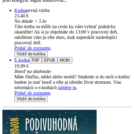
jeho kolegyní Sagou Bauerovou...
Kniha
pevná väzba
23,40 €
Na sklade > 5 ks
Táto kniha sa môže na cestu ku vám vybrať prakticky
okamžite! Ak si ju objednáte do 13:00 v pracovný deň,
odošleme vám ju ešte dnes, inak najneskôr nasledujúci
pracovný deň.
Pridať do zoznamu
Vložiť do košíka
E-kniha
PDF
EPUB
MOBI
19,99 €
Ihneď na stiahnutie
Máte čítačku, tablet alebo mobil? Stiahnite si do nich e-knihu:
budete ju mať hneď a ešte aj ušetríte život stromom. Viac
informácii o e-knihách
nájdete tu
.
Pridať do zoznamu
Vložiť do košíka