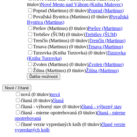
titulov)
Nové Mesto nad Váhom (Kniha Malovec)
Poprad (Martinus) (0 titulov)
Poprad (Martinus)
Považská Bystrica (Martinus) (0 titulov)
Považská
Bystrica (Martinus)
Prešov (Martinus) (0 titulov)
Prešov (Martinus)
Trebišov (ŠUM) (0 titulov)
Trebišov (ŠUM)
Trenčín (Martinus) (0 titulov)
Trenčín (Martinus)
Trnava (Martinus) (0 titulov)
Trnava (Martinus)
Turzovka (Kniha Turzovka) (0 titulov)
Turzovka
(Kniha Turzovka)
Zvolen (Martinus) (0 titulov)
Zvolen (Martinus)
Žilina (Martinus) (0 titulov)
Žilina (Martinus)
Ďalšie možnosti
Nové / čítané
nová (0 titulov)
nová
čítaná (0 titulov)
čítaná
čítaná - výborný stav (0 titulov)
čítaná - výborný stav
čítaná - mierne opotrebovaná (0 titulov)
čítaná - mierne
opotrebovaná
čítané verzie vypredaných kníh (0 titulov)
čítané verzie
vypredaných kníh