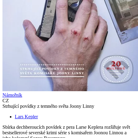
Námořník
CZ
Strhující povídky z temného světa Joony Linny
Lars Kepler
Sbírka dechberoucích povídek z pera Larse Keplera rozšiřuje svět
bestsellerové severské krimi série s komisařem Joonou Linnou a