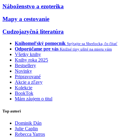
Náboženstvo a ezoterika
Mapy a cestovanie
Cudzojazyčná literatúra
Knihomoľský pomocník
Spýtajte sa Sherlocka, čo čítať
Odporúčame pre vás
Knižné tipy ušité na mieru vám
Všetky knihy
Knihy roka 2025
Bestsellery
Novinky
Pripravované
Akcie a zľavy
Kolekcie
BookTok
Mám záujem o titul
Top autori
Dominik Dán
Julie Caplin
Rebecca Yarros