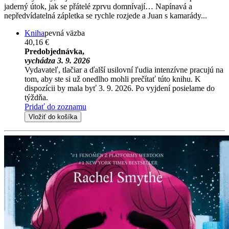
jaderný útok, jak se přátelé zprvu domnívají… Napínavá a
nepředvídatelná zápletka se rychle rozjede a Juan s kamarády...
Kniha
pevná väzba
40,16 €
Predobjednávka,
vychádza 3. 9. 2026
Vydavateľ, tlačiar a ďalší usilovní ľudia intenzívne pracujú na
tom, aby ste si už onedlho mohli prečítať túto knihu. K
dispozícii by mala byť 3. 9. 2026. Po vyjdení posielame do
týždňa.
Pridať do zoznamu
Vložiť do košíka