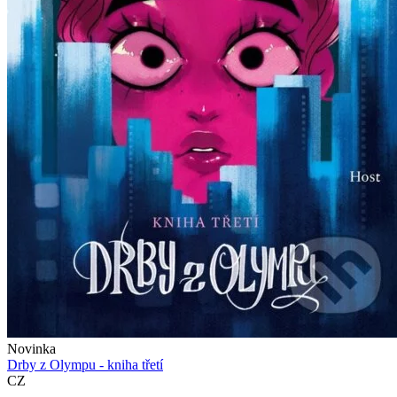
Novinka
Drby z Olympu - kniha třetí
CZ