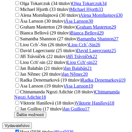
Olga Tokarczuk (34 titulov)
Olga Tokarczuk
34
Michael Hjorth (33 titulov)
Michael Hjorth
33
Alena Mornštajnová (30 titulov)
Alena Mornštajnová
30
Äsa Larsson (30 titulov)
Äsa Larsson
30
Graham Masterton (29 titulov)
Graham Masterton
29
Bianca Bellová (29 titulov)
Bianca Bellová
29
Samantha Shannon (27 titulov)
Samantha Shannon
27
Liou Cch´-Sin (26 titulov)
Liou Cch´-Sin
26
David Lagercrantz (25 titulov)
David Lagercrantz
25
Jiří Trávníček (22 titulov)
Jiří Trávníček
22
Liou Cch'-sin (22 titulov)
Liou Cch'-sin
22
Jan Balabán (21 titulov)
Jan Balabán
21
Jan Němec (20 titulov)
Jan Němec
20
Radka Denemarková (19 titulov)
Radka Denemarková
19
Asa Larsson (19 titulov)
Asa Larsson
19
Chimamanda Ngozi Adichie (18 titulov)
Chimamanda
Ngozi Adichie
18
Viktorie Hanišová (18 titulov)
Viktorie Hanišová
18
Jan Guillou (17 titulov)
Jan Guillou
17
Ďalšie možnosti
Vydavateľstvo
Host (5036 titulov)
Host
5036