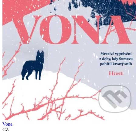
Vona
CZ