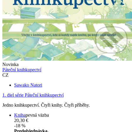
Novinka
Páteční knihkupectví
CZ
Sawako Natori
1. diel série
Páteční knihkupectví
Jedno knihkupectví. Čtyři knihy. Čtyři příběhy.
Kniha
pevná väzba
20,30 €
-18 %
Predobjednávka,