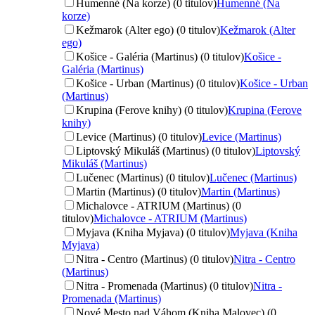
Humenné (Na korze) (0 titulov)
Humenné (Na
korze)
Kežmarok (Alter ego) (0 titulov)
Kežmarok (Alter
ego)
Košice - Galéria (Martinus) (0 titulov)
Košice -
Galéria (Martinus)
Košice - Urban (Martinus) (0 titulov)
Košice - Urban
(Martinus)
Krupina (Ferove knihy) (0 titulov)
Krupina (Ferove
knihy)
Levice (Martinus) (0 titulov)
Levice (Martinus)
Liptovský Mikuláš (Martinus) (0 titulov)
Liptovský
Mikuláš (Martinus)
Lučenec (Martinus) (0 titulov)
Lučenec (Martinus)
Martin (Martinus) (0 titulov)
Martin (Martinus)
Michalovce - ATRIUM (Martinus) (0
titulov)
Michalovce - ATRIUM (Martinus)
Myjava (Kniha Myjava) (0 titulov)
Myjava (Kniha
Myjava)
Nitra - Centro (Martinus) (0 titulov)
Nitra - Centro
(Martinus)
Nitra - Promenada (Martinus) (0 titulov)
Nitra -
Promenada (Martinus)
Nové Mesto nad Váhom (Kniha Malovec) (0