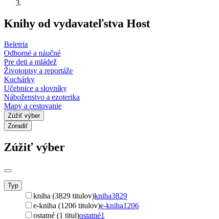
Knihy od vydavateľstva Host
Beletria
Odborné a náučné
Pre deti a mládež
Životopisy a reportáže
Kuchárky
Učebnice a slovníky
Náboženstvo a ezoterika
Mapy a cestovanie
Zúžiť výber
Zoradiť
Zúžiť výber
Typ
kniha (3829 titulov)
kniha
3829
e-kniha (1206 titulov)
e-kniha
1206
ostatné (1 titul)
ostatné
1