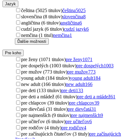
Jazyk
čeština (5025 titulov)
čeština
5025
slovenčina (8 titulov)
slovenčina
8
angličtina (6 titulov)
angličtina
6
cudzí jazyk (6 titulov)
cudzí jazyk
6
nemčina (1 titul)
nemčina
1
Ďalšie možnosti
Pre koho
pre ženy (1071 titulov)
pre ženy
1071
pre dospelých (1003 titulov)
pre dospelých
1003
pre mužov (773 titulov)
pre mužov
773
young adult (184 titulov)
young adult
184
new adult (166 titulov)
new adult
166
pre deti (133 titulov)
pre deti
133
pre deti a mládež (61 titulov)
pre deti a mládež
61
pre chlapcov (39 titulov)
pre chlapcov
39
pre dievčatá (31 titulov)
pre dievčatá
31
pre najmenších (9 titulov)
pre najmenších
9
pre učiteľov (6 titulov)
pre učiteľov
6
pre rodičov (4 tituly)
pre rodičov
4
pre začínajúcich čitateľov (3 tituly)
pre začínajúcich