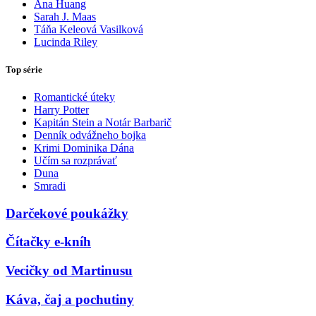
Ana Huang
Sarah J. Maas
Táňa Keleová Vasilková
Lucinda Riley
Top série
Romantické úteky
Harry Potter
Kapitán Stein a Notár Barbarič
Denník odvážneho bojka
Krimi Dominika Dána
Učím sa rozprávať
Duna
Smradi
Darčekové poukážky
Čítačky e-kníh
Vecičky od Martinusu
Káva, čaj a pochutiny