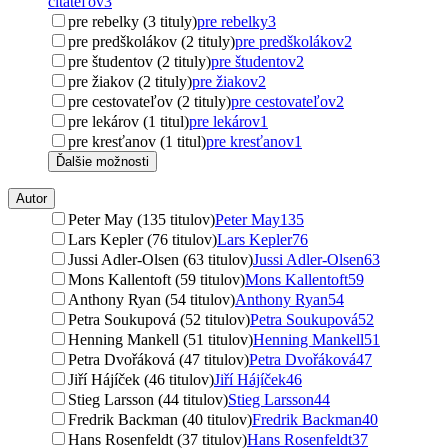
čitateľov
3
pre rebelky (3 tituly)
pre rebelky
3
pre predškolákov (2 tituly)
pre predškolákov
2
pre študentov (2 tituly)
pre študentov
2
pre žiakov (2 tituly)
pre žiakov
2
pre cestovateľov (2 tituly)
pre cestovateľov
2
pre lekárov (1 titul)
pre lekárov
1
pre kresťanov (1 titul)
pre kresťanov
1
Ďalšie možnosti
Autor
Peter May (135 titulov)
Peter May
135
Lars Kepler (76 titulov)
Lars Kepler
76
Jussi Adler-Olsen (63 titulov)
Jussi Adler-Olsen
63
Mons Kallentoft (59 titulov)
Mons Kallentoft
59
Anthony Ryan (54 titulov)
Anthony Ryan
54
Petra Soukupová (52 titulov)
Petra Soukupová
52
Henning Mankell (51 titulov)
Henning Mankell
51
Petra Dvořáková (47 titulov)
Petra Dvořáková
47
Jiří Hájíček (46 titulov)
Jiří Hájíček
46
Stieg Larsson (44 titulov)
Stieg Larsson
44
Fredrik Backman (40 titulov)
Fredrik Backman
40
Hans Rosenfeldt (37 titulov)
Hans Rosenfeldt
37