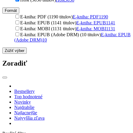
Formát
E-kniha: PDF (1190 titulov)
E-kniha: PDF
1190
E-kniha: EPUB (1141 titulov)
E-kniha: EPUB
1141
E-kniha: MOBI (1131 titulov)
E-kniha: MOBI
1131
E-kniha: EPUB (Adobe DRM) (10 titulov)
E-kniha: EPUB
(Adobe DRM)
10
Zúžiť výber
Zoradiť
Bestsellery
Top hodnotené
Novinky
Najdrahšie
Najlacnejšie
Najvyššia zľava