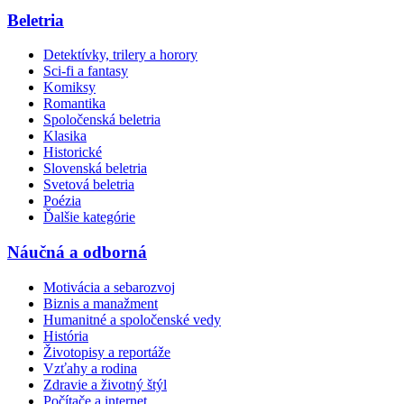
Beletria
Detektívky, trilery a horory
Sci-fi a fantasy
Komiksy
Romantika
Spoločenská beletria
Klasika
Historické
Slovenská beletria
Svetová beletria
Poézia
Ďalšie kategórie
Náučná a odborná
Motivácia a sebarozvoj
Biznis a manažment
Humanitné a spoločenské vedy
História
Životopisy a reportáže
Vzťahy a rodina
Zdravie a životný štýl
Počítače a internet