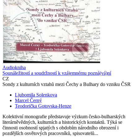
Audiokniha
Sounáležitostí a soudržností k vzájemnému pozná(vá)ní
CZ
Sondy z kulturních vztahů mezi Čechy a Bulhary do vzniku ČSR
Ljubomila Solenkova
Marcel Černý
Teodorička Gotovska-Henze
Kolektivní monografie představuje výzkum česko-bulharských
literárněvědných, kulturních a historických kontaktů. Týká se
činnosti osobností spjatých s obdobím národního obrození i
pozdějších osvětových pracovníků, spisovatelů...