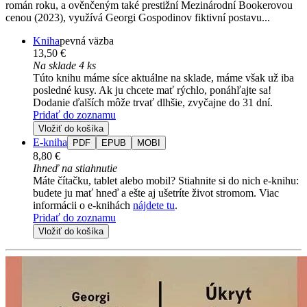
román roku, a ověnčeným také prestižní Mezinárodní Bookerovou
cenou (2023), využívá Georgi Gospodinov fiktivní postavu...
Kniha
pevná väzba
13,50 €
Na sklade 4 ks
Túto knihu máme síce aktuálne na sklade, máme však už iba
posledné kusy. Ak ju chcete mať rýchlo, ponáhľajte sa!
Dodanie ďalších môže trvať dlhšie, zvyčajne do 31 dní.
Pridať do zoznamu
Vložiť do košíka
E-kniha
PDF
EPUB
MOBI
8,80 €
Ihneď na stiahnutie
Máte čítačku, tablet alebo mobil? Stiahnite si do nich e-knihu:
budete ju mať hneď a ešte aj ušetríte život stromom. Viac
informácii o e-knihách
nájdete tu
.
Pridať do zoznamu
Vložiť do košíka