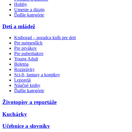
Hobby
Umenie a dizajn
Ďalšie kategórie
Deti a mládež
Knihorad – poradca kníh pre deti
Pre najmenších
Pre prvákov
Pre pubertiakov
Young Adult
Beletria
Rozprávky
Sci-fi, fantasy a komiksy
Leporelá
Náučné knihy
Ďalšie kategórie
Životopisy a reportáže
Kuchárky
Učebnice a slovníky