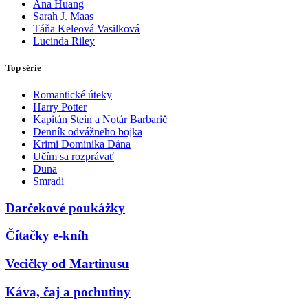
Ana Huang
Sarah J. Maas
Táňa Keleová Vasilková
Lucinda Riley
Top série
Romantické úteky
Harry Potter
Kapitán Stein a Notár Barbarič
Denník odvážneho bojka
Krimi Dominika Dána
Učím sa rozprávať
Duna
Smradi
Darčekové poukážky
Čítačky e-kníh
Vecičky od Martinusu
Káva, čaj a pochutiny