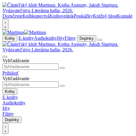
Doručenie
Kníhkupectvá
Knihovrátok
Poukážky
Knižný blog
Kontakt
E-knihy
Audioknihy
Hry
Filmy
Knihy
Doplnky
Vyhľadávanie
Prihlásiť
Vyhľadávanie
Knihy
E-knihy
Audioknihy
Hry
Filmy
Doplnky