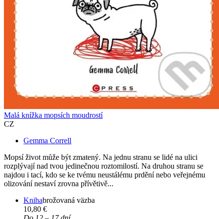
Malá knížka mopsích moudrostí
CZ
Gemma Correll
Mopsí život může být zmatený. Na jednu stranu se lidé na ulici
rozplývají nad tvou jedinečnou roztomilostí. Na druhou stranu se
najdou i tací, kdo se ke tvému neustálému prdění nebo veřejnému
olizování nestaví zrovna přívětivě...
Kniha
brožovaná väzba
10,80 €
Do 12 – 17 dní