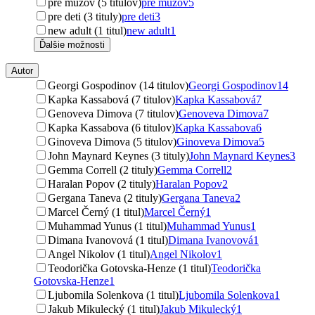
pre mužov (5 titulov)
pre mužov
5
pre deti (3 tituly)
pre deti
3
new adult (1 titul)
new adult
1
Ďalšie možnosti
Autor
Georgi Gospodinov (14 titulov)
Georgi Gospodinov
14
Kapka Kassabová (7 titulov)
Kapka Kassabová
7
Genoveva Dimova (7 titulov)
Genoveva Dimova
7
Kapka Kassabova (6 titulov)
Kapka Kassabova
6
Ginoveva Dimova (5 titulov)
Ginoveva Dimova
5
John Maynard Keynes (3 tituly)
John Maynard Keynes
3
Gemma Correll (2 tituly)
Gemma Correll
2
Haralan Popov (2 tituly)
Haralan Popov
2
Gergana Taneva (2 tituly)
Gergana Taneva
2
Marcel Černý (1 titul)
Marcel Černý
1
Muhammad Yunus (1 titul)
Muhammad Yunus
1
Dimana Ivanovová (1 titul)
Dimana Ivanovová
1
Angel Nikolov (1 titul)
Angel Nikolov
1
Teodorička Gotovska-Henze (1 titul)
Teodorička
Gotovska-Henze
1
Ljubomila Solenkova (1 titul)
Ljubomila Solenkova
1
Jakub Mikulecký (1 titul)
Jakub Mikulecký
1