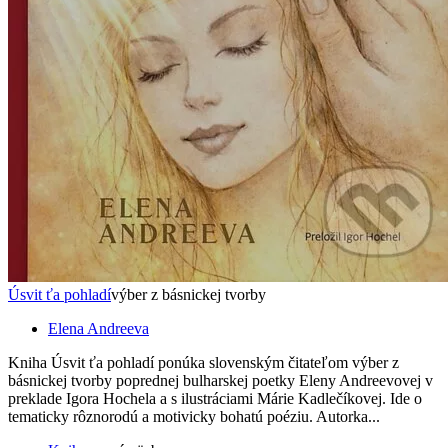
Úsvit ťa pohladí
výber z básnickej tvorby
Elena Andreeva
Kniha Úsvit ťa pohladí ponúka slovenským čitateľom výber z
básnickej tvorby poprednej bulharskej poetky Eleny Andreevovej v
preklade Igora Hochela a s ilustráciami Márie Kadlečíkovej. Ide o
tematicky rôznorodú a motivicky bohatú poéziu. Autorka...