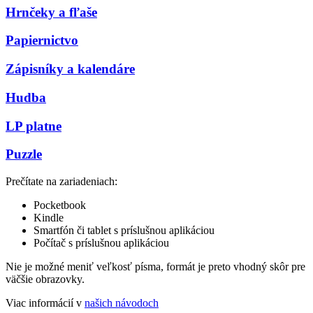
Hrnčeky a fľaše
Papiernictvo
Zápisníky a kalendáre
Hudba
LP platne
Puzzle
Prečítate na zariadeniach:
Pocketbook
Kindle
Smartfón či tablet s príslušnou aplikáciou
Počítač s príslušnou aplikáciou
Nie je možné meniť veľkosť písma, formát je preto vhodný skôr pre
väčšie obrazovky.
Viac informácií v
našich návodoch