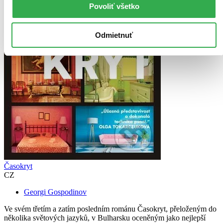
Povoliť všetko
Odmietnuť
Časokryt
CZ
Georgi Gospodinov
Ve svém třetím a zatím posledním románu Časokryt, přeloženým do
několika světových jazyků, v Bulharsku oceněným jako nejlepší