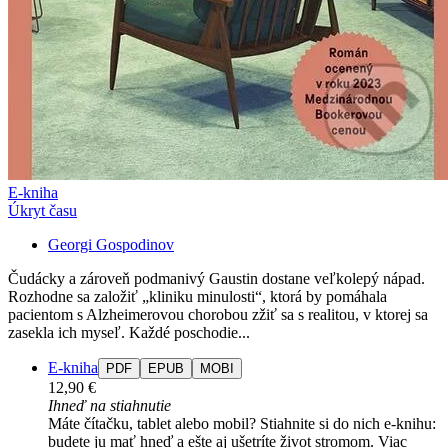
E-kniha
Úkryt času
Georgi Gospodinov
Čudácky a zároveň podmanivý Gaustin dostane veľkolepý nápad.
Rozhodne sa založiť „kliniku minulosti“, ktorá by pomáhala
pacientom s Alzheimerovou chorobou zžiť sa s realitou, v ktorej sa
zasekla ich myseľ. Každé poschodie...
E-kniha
PDF
EPUB
MOBI
12,90 €
Ihneď na stiahnutie
Máte čítačku, tablet alebo mobil? Stiahnite si do nich e-knihu:
budete ju mať hneď a ešte aj ušetríte život stromom. Viac