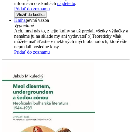
informácii o e-knihách
nájdete tu
.
Pridať do zoznamu
Vložiť do košíka
Kniha
pevná väzba
Vypredané
Ach, mrzí nás to, z tejto knihy sa už predali všetky výtlačky a
nemáme ju na sklade my ani vydavateľ :( Teoreticky však
môžete mať šťastie v niektorých iných obchodoch, ktoré ešte
nepredali posledné kusy.
Pridať do zoznamu