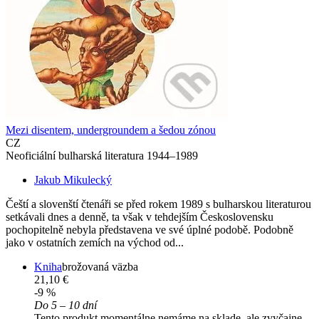
Mezi disentem, undergroundem a šedou zónou
CZ
Neoficiální bulharská literatura 1944–1989
Jakub Mikulecký
Čeští a slovenští čtenáři se před rokem 1989 s bulharskou literaturou
setkávali dnes a denně, ta však v tehdejším Československu
pochopitelně nebyla představena ve své úplné podobě. Podobně
jako v ostatních zemích na východ od...
Kniha
brožovaná väzba
21,10 €
-9 %
Do 5 – 10 dní
Tento produkt momentálne nemáme na sklade, ale zvyčajne