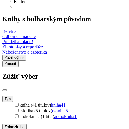
Knihy
Knihy s bulharským pôvodom
Beletria
Odborné a náučné
Pre deti a mládež
Životopisy a reportáže
Náboženstvo a ezoterika
Zúžiť výber
Zoradiť
Zúžiť výber
Typ
kniha (41 titulov)
kniha
41
e-kniha (5 titulov)
e-kniha
5
audiokniha (1 titul)
audiokniha
1
Zobraziť iba