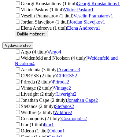
Georgi Konstantinov (1 titul)
Georgi Konstantinov
1
Viktor Paskov (1 titul)
Viktor Paskov
1
Veselin Pramatarov (1 titul)
Veselin Pramatarov
1
Jordan Slavejkov (1 titul)
Jordan Slavejkov
1
Elena Andreeva (1 titul)
Elena Andreeva
1
Ďalšie možnosti
Vydavateľstvo
Argo (4 tituly)
Argo
4
Weidenfeld and Nicolson (4 tituly)
Weidenfeld and
Nicolson
4
Academia (3 tituly)
Academia
3
CPRESS (2 tituly)
CPRESS
2
Príroda (2 tituly)
Príroda
2
Vintage (2 tituly)
Vintage
2
Liveright (2 tituly)
Liveright
2
Jonathan Cape (2 tituly)
Jonathan Cape
2
Stefanos (2 tituly)
Stefanos
2
Wildfire (2 tituly)
Wildfire
2
Cosmopolis (2 tituly)
Cosmopolis
2
Ikar (1 titul)
Ikar
1
Odeon (1 titul)
Odeon
1
Grada (1 titul)
Grada
1