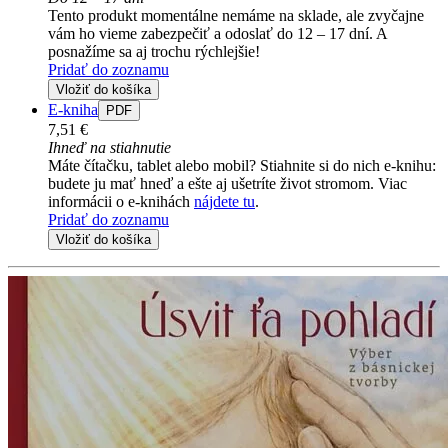
Tento produkt momentálne nemáme na sklade, ale zvyčajne
vám ho vieme zabezpečiť a odoslať do 12 – 17 dní. A
posnažíme sa aj trochu rýchlejšie!
Pridať do zoznamu
Vložiť do košíka
E-kniha
PDF
7,51 €
Ihneď na stiahnutie
Máte čítačku, tablet alebo mobil? Stiahnite si do nich e-knihu:
budete ju mať hneď a ešte aj ušetríte život stromom. Viac
informácii o e-knihách
nájdete tu
.
Pridať do zoznamu
Vložiť do košíka