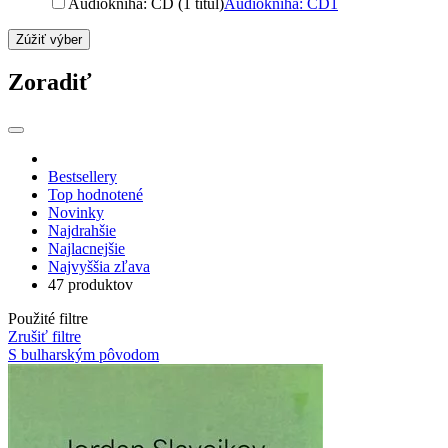
Audiokniha: CD (1 titul)
Audiokniha: CD
1
Zúžiť výber
Zoradiť
Bestsellery
Top hodnotené
Novinky
Najdrahšie
Najlacnejšie
Najvyššia zľava
47 produktov
Použité filtre
Zrušiť filtre
S bulharským pôvodom