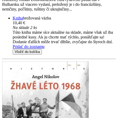
Bulharsku už viacero vydaní, preložený je i do francúzštiny,
nemčiny, poľštiny, ruštiny či ukrajinčiny...
Kniha
brožovaná väzba
10,40 €
Na sklade 2 ks
Túto knihu máme síce aktuálne na sklade, máme však už iba
posledné kusy. Ak ju chcete mať rýchlo, ponáhľajte sa!
Dodanie ďalších môže trvať dlhšie, zvyčajne do štyroch dní.
Pridať do zoznamu
Vložiť do košíka