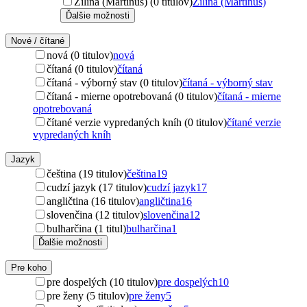
Žilina (Martinus) (0 titulov)
Žilina (Martinus)
Ďalšie možnosti
Nové / čítané
nová (0 titulov)
nová
čítaná (0 titulov)
čítaná
čítaná - výborný stav (0 titulov)
čítaná - výborný stav
čítaná - mierne opotrebovaná (0 titulov)
čítaná - mierne
opotrebovaná
čítané verzie vypredaných kníh (0 titulov)
čítané verzie
vypredaných kníh
Jazyk
čeština (19 titulov)
čeština
19
cudzí jazyk (17 titulov)
cudzí jazyk
17
angličtina (16 titulov)
angličtina
16
slovenčina (12 titulov)
slovenčina
12
bulharčina (1 titul)
bulharčina
1
Ďalšie možnosti
Pre koho
pre dospelých (10 titulov)
pre dospelých
10
pre ženy (5 titulov)
pre ženy
5