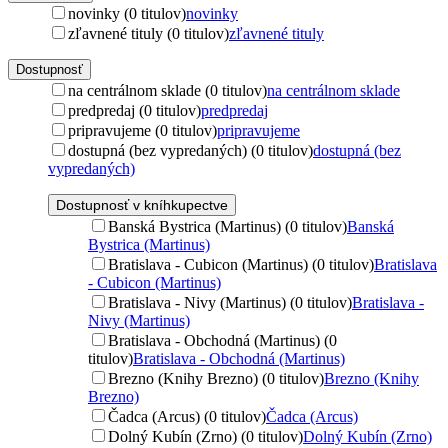
novinky (0 titulov)
novinky
zľavnené tituly (0 titulov)
zľavnené tituly
Dostupnosť
na centrálnom sklade (0 titulov)
na centrálnom sklade
predpredaj (0 titulov)
predpredaj
pripravujeme (0 titulov)
pripravujeme
dostupná (bez vypredaných) (0 titulov)
dostupná (bez
vypredaných)
Dostupnosť v kníhkupectve
Banská Bystrica (Martinus) (0 titulov)
Banská
Bystrica (Martinus)
Bratislava - Cubicon (Martinus) (0 titulov)
Bratislava
- Cubicon (Martinus)
Bratislava - Nivy (Martinus) (0 titulov)
Bratislava -
Nivy (Martinus)
Bratislava - Obchodná (Martinus) (0
titulov)
Bratislava - Obchodná (Martinus)
Brezno (Knihy Brezno) (0 titulov)
Brezno (Knihy
Brezno)
Čadca (Arcus) (0 titulov)
Čadca (Arcus)
Dolný Kubín (Zrno) (0 titulov)
Dolný Kubín (Zrno)