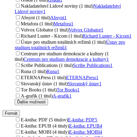
Nakladatelství Lidové noviny (1 titul)
Nakladatelství
Lidové noviny
1
Absynt (1 titul)
Absynt
1
Metafora (1 titul)
Metafora
1
Volvox Globator (1 titul)
Volvox Globator
1
Richard Lunter - Kicom (1 titul)
Richard Lunter - Kicom
1
Ústav pro studium totalitních režimů (1 titul)
Ústav pro
studium totalitních režimů
1
Centrum pro studium demokracie a kultury (1
titul)
Centrum pro studium demokracie a kultury
1
Scribe Publications (1 titul)
Scribe Publications
1
Runa (1 titul)
Runa
1
ETERNAPress (1 titul)
ETERNAPress
1
Slovanský ústav (1 titul)
Slovanský ústav
1
Tor Books (1 titul)
Tor Books
1
A-grafik (1 titul)
A-grafik
1
Ďalšie možnosti
Formát
E-kniha: PDF (5 titulov)
E-kniha: PDF
5
E-kniha: EPUB (4 tituly)
E-kniha: EPUB
4
E-kniha: MOBI (4 tituly)
E-kniha: MOBI
4