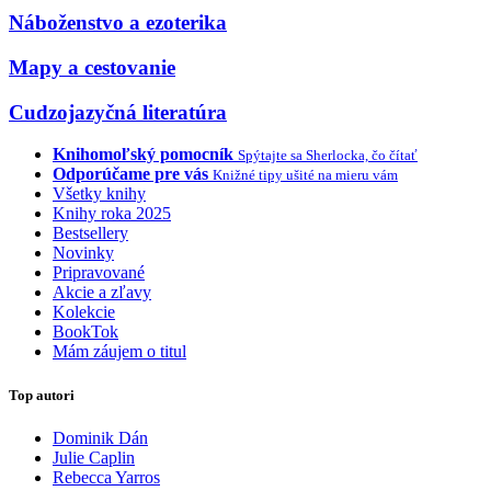
Náboženstvo a ezoterika
Mapy a cestovanie
Cudzojazyčná literatúra
Knihomoľský pomocník
Spýtajte sa Sherlocka, čo čítať
Odporúčame pre vás
Knižné tipy ušité na mieru vám
Všetky knihy
Knihy roka 2025
Bestsellery
Novinky
Pripravované
Akcie a zľavy
Kolekcie
BookTok
Mám záujem o titul
Top autori
Dominik Dán
Julie Caplin
Rebecca Yarros