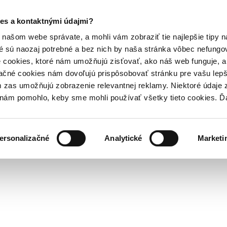
es a kontaktnými údajmi?
našom webe správate, a mohli vám zobraziť tie najlepšie tipy n
é sú naozaj potrebné a bez nich by naša stránka vôbec nefung
 cookies, ktoré nám umožňujú zisťovať, ako náš web funguje, a 
ačné cookies nám dovoľujú prispôsobovať stránku pre vašu lepši
zas umožňujú zobrazenie relevantnej reklamy. Niektoré údaje z
y nám pomohlo, keby sme mohli používať všetky tieto cookies. 
ersonalizačné
Analytické
Marketi