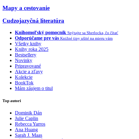
Mapy a cestovanie
Cudzojazyčná literatúra
Knihomoľský pomocník
Spýtajte sa Sherlocka, čo čítať
Odporúčame pre vás
Knižné tipy ušité na mieru vám
Všetky knihy
Knihy roka 2025
Bestsellery
Novinky
Pripravované
Akcie a zľavy
Kolekcie
BookTok
Mám záujem o titul
Top autori
Dominik Dán
Julie Caplin
Rebecca Yarros
Ana Huang
Sarah J. Maas