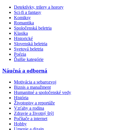
Detektívky, trilery a horory
Sci-fi a fantasy
Komiksy
Romantika
Spoločenská beletria
Klasika
Historické
Slovenská beletria
Svetová beletria
Poézia
Ďalšie kategórie
Náučná a odborná
Motivácia a sebarozvoj
Biznis a manažment
Humanitné a spoločenské vedy
História
Životopisy a reportáže
Vzťahy a rodina
Zdravie a životný štýl
Počítače a internet
Hobby
Umenie a dizajn