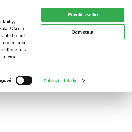
Povoliť všetko
a knihy,
ovala. Okrem
Odmietnuť
stále ho pre
u orientáciu.
dieľame aj s
Ďakujeme!
ngové
Zobraziť detaily