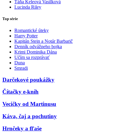
Táňa Keleová Vasilková
Lucinda Riley
Top série
Romantické úteky
Harry Potter
Kapitán Stein a Notár Barbarič
Denník odvážneho bojka
Krimi Dominika Dána
Učím sa rozprávať
Duna
Smradi
Darčekové poukážky
Čítačky e-kníh
Vecičky od Martinusu
Káva, čaj a pochutiny
Hrnčeky a fľaše