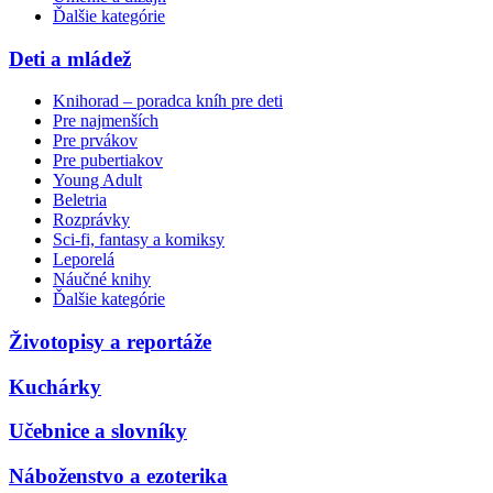
Ďalšie kategórie
Deti a mládež
Knihorad – poradca kníh pre deti
Pre najmenších
Pre prvákov
Pre pubertiakov
Young Adult
Beletria
Rozprávky
Sci-fi, fantasy a komiksy
Leporelá
Náučné knihy
Ďalšie kategórie
Životopisy a reportáže
Kuchárky
Učebnice a slovníky
Náboženstvo a ezoterika