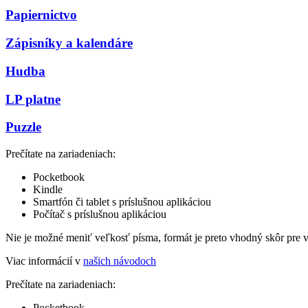
Papiernictvo
Zápisníky a kalendáre
Hudba
LP platne
Puzzle
Prečítate na zariadeniach:
Pocketbook
Kindle
Smartfón či tablet s príslušnou aplikáciou
Počítač s príslušnou aplikáciou
Nie je možné meniť veľkosť písma, formát je preto vhodný skôr pre 
Viac informácií v
našich návodoch
Prečítate na zariadeniach:
Pocketbook