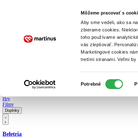
Doručenie
Kníhkupectvá
Knihovrátok
Poukážky
Knižný blog
Kontakt
Môžeme pracovať s cooki
Aby sme vedeli, ako sa na 
zbierame cookies. Niektor
E-knihy
Audioknihy
Hry
Filmy
Knihy
Doplnky
toho používame analytické
vás zlepšovať. Personaliz
Vyhľadávanie
Marketingové cookies nám 
tretími stranami. Veľmi b
Prihlásiť
Vyhľadávanie
Výber
Knihy
Potrebné
P
súhlasu
E-knihy
Audioknihy
Hry
Filmy
Doplnky
Beletria