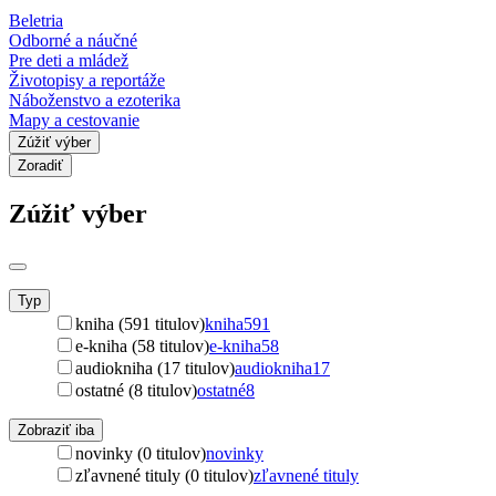
Beletria
Odborné a náučné
Pre deti a mládež
Životopisy a reportáže
Náboženstvo a ezoterika
Mapy a cestovanie
Zúžiť výber
Zoradiť
Zúžiť výber
Typ
kniha (591 titulov)
kniha
591
e-kniha (58 titulov)
e-kniha
58
audiokniha (17 titulov)
audiokniha
17
ostatné (8 titulov)
ostatné
8
Zobraziť iba
novinky (0 titulov)
novinky
zľavnené tituly (0 titulov)
zľavnené tituly