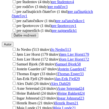
pre študentov (4 tituly)
pre študentov
4
pre rodičov (3 tituly)
pre rodičov
3
pre začínajúcich čitateľov (1 titul)
pre začínajúcich
čitateľov
1
pre začiatočníkov (1 titul)
pre začiatočníkov
1
pre športovcov (1 titul)
pre športovcov
1
pre najmenších (1 titul)
pre najmenších
1
Ďalšie možnosti
Autor
Jo Nesbo (513 titulov)
Jo Nesbo
513
Jørn Lier Horst (179 titulov)
Jørn Lier Horst
179
Jorn Lier Horst (172 titulov)
Jorn Lier Horst
172
Samuel Bjork (58 titulov)
Samuel Bjork
58
Jostein Gaarder (47 titulov)
Jostein Gaarder
47
Thomas Enger (33 titulov)
Thomas Enger
33
Jan-Erik Fjell (29 titulov)
Jan-Erik Fjell
29
Alex Dahl (26 titulov)
Alex Dahl
26
Asne Seierstad (24 titulov)
Asne Seierstad
24
Heine Bakkeid (24 titulov)
Heine Bakkeid
24
Ingar Johnsrud (23 titulov)
Ingar Johnsrud
23
Henrik Ibsen (21 titulov)
Henrik Ibsen
21
Maja Lunde (21 titulov)
Maja Lunde
21