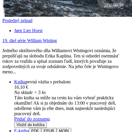
Posledný prípad
Jørn Lier Horst
19. diel série
William Wisting
Jedného októbrového dňa Williamovi Wistingovi oznámia, že
prepúšťajú na slobodu Erika Kaplina. Ten si odsedel osemnásť
rokov za vraždu a spísal zoznam ľudí, ktorých považuje za
zodpovedných za svoje odsúdenie. Na jeho čele je Wistingovo
meno...
Kniha
pevná väzba s prebalom
16,10 €
Na sklade > 5 ks
Táto kniha sa môže na cestu ku vám vybrať prakticky
okamžite! Ak si ju objednáte do 13:00 v pracovný deň,
odošleme vám ju ešte dnes, inak najneskôr nasledujúci
pracovný deň.
Pridať do zoznamu
Vložiť do košíka
E-kniha
PDF
EPUB
MOBI