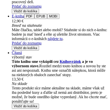
pracovný deň.
Pridať do zoznamu
Vložiť do košíka
E-kniha
PDF
EPUB
MOBI
12,90 €
Ihneď na stiahnutie
Máte čítačku, tablet alebo mobil? Stiahnite si do nich e-knihu:
budete ju mať hneď a ešte aj ušetríte život stromom. Viac
informácii o e-knihách
nájdete tu
.
Pridať do zoznamu
Vložiť do košíka
Čítaná
výborný stav
Túto knihu sme vykúpili cez
Knihovrátok
a je vo
výbornom stave.
Rozdiel medzi touto knihou a novou by ste
asi ani nespoznali. Knihu sme označili nálepkou, ktorá môže
na niektorých obaloch zanechať stopy.
13,50 €
Na sklade
Tento produkt síce máme aktuálne na sklade, máme však už
iba posledné kusy a ďalšie už nemá ani distribútor, preto je
možné, že bude onedlho úplne vypredaný. Ak ho chcete mať,
ponáhľajte sa!
Vložiť do košíka