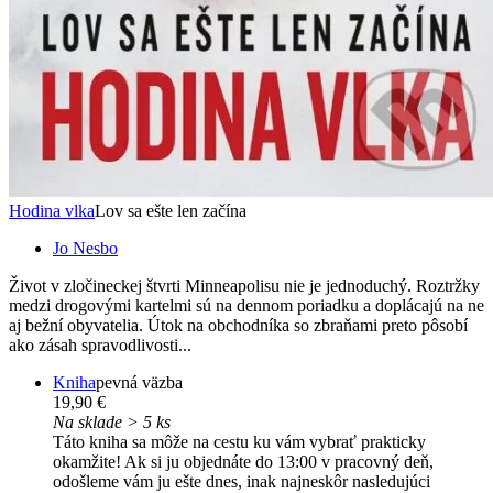
Hodina vlka
Lov sa ešte len začína
Jo Nesbo
Život v zločineckej štvrti Minneapolisu nie je jednoduchý. Roztržky
medzi drogovými kartelmi sú na dennom poriadku a doplácajú na ne
aj bežní obyvatelia. Útok na obchodníka so zbraňami preto pôsobí
ako zásah spravodlivosti...
Kniha
pevná väzba
19,90 €
Na sklade > 5 ks
Táto kniha sa môže na cestu ku vám vybrať prakticky
okamžite! Ak si ju objednáte do 13:00 v pracovný deň,
odošleme vám ju ešte dnes, inak najneskôr nasledujúci