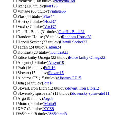
Premedia (168 titulov)
Premedia
168
Ikar (126 titulov)
Ikar
126
Vintage (66 titulov)
Vintage
66
Plus (44 titulov)
Plus
44
Host (37 titulov)
Host
37
Voxi (37 titulov)
Voxi
37
OneHotBook (31 titulov)
OneHotBook
31
Random House (28 titulov)
Random House
28
Harvill Secker (27 titulov)
Harvill Secker
27
Tatran (24 titulov)
Tatran
24
Kontrast (23 titulov)
Kontrast
23
Edice knihy Omega (22 titulov)
Edice knihy Omega
22
Absynt (19 titulov)
Absynt
19
Práh (16 titulov)
Práh
16
Slovart (15 titulov)
Slovart
15
Albatros CZ (15 titulov)
Albatros CZ
15
Jota (14 titulov)
Jota
14
Slovart, Iron Libri (12 titulov)
Slovart, Iron Libri
12
Slovenský spisovateľ (11 titulov)
Slovenský spisovateľ
11
Argo (9 titulov)
Argo
9
Motto (9 titulov)
Motto
9
XYZ (8 titulov)
XYZ
8
Vyšehrad (8 titulov)
Vyšehrad
8