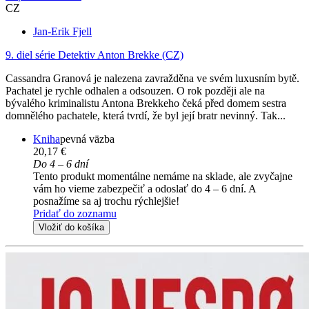
CZ
Jan-Erik Fjell
9. diel série
Detektiv Anton Brekke (CZ)
Cassandra Granová je nalezena zavražděna ve svém luxusním bytě.
Pachatel je rychle odhalen a odsouzen. O rok později ale na
bývalého kriminalistu Antona Brekkeho čeká před domem sestra
domnělého pachatele, která tvrdí, že byl její bratr nevinný. Tak...
Kniha
pevná väzba
20,17 €
Do 4 – 6 dní
Tento produkt momentálne nemáme na sklade, ale zvyčajne
vám ho vieme zabezpečiť a odoslať do 4 – 6 dní. A
posnažíme sa aj trochu rýchlejšie!
Pridať do zoznamu
Vložiť do košíka