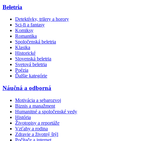
Beletria
Detektívky, trilery a horory
Sci-fi a fantasy
Komiksy
Romantika
Spoločenská beletria
Klasika
Historické
Slovenská beletria
Svetová beletria
Poézia
Ďalšie kategórie
Náučná a odborná
Motivácia a sebarozvoj
Biznis a manažment
Humanitné a spoločenské vedy
História
Životopisy a reportáže
Vzťahy a rodina
Zdravie a životný štýl
Počítače a internet