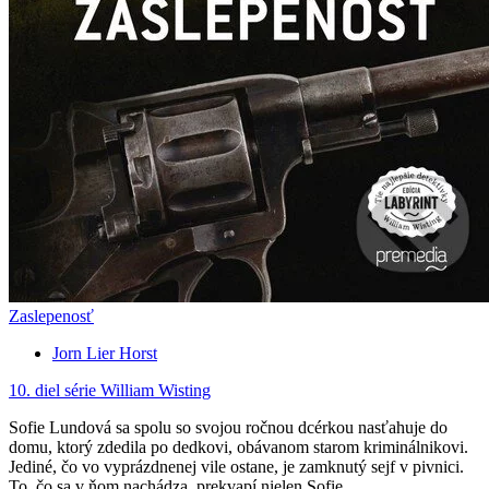
Zaslepenosť
Jorn Lier Horst
10. diel série
William Wisting
Sofie Lundová sa spolu so svojou ročnou dcérkou nasťahuje do
domu, ktorý zdedila po dedkovi, obávanom starom kriminálnikovi.
Jediné, čo vo vyprázdnenej vile ostane, je zamknutý sejf v pivnici.
To, čo sa v ňom nachádza, prekvapí nielen Sofie...