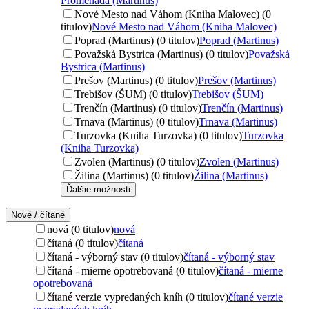
Promenada (Martinus)
Nové Mesto nad Váhom (Kniha Malovec) (0
titulov)
Nové Mesto nad Váhom (Kniha Malovec)
Poprad (Martinus) (0 titulov)
Poprad (Martinus)
Považská Bystrica (Martinus) (0 titulov)
Považská
Bystrica (Martinus)
Prešov (Martinus) (0 titulov)
Prešov (Martinus)
Trebišov (ŠUM) (0 titulov)
Trebišov (ŠUM)
Trenčín (Martinus) (0 titulov)
Trenčín (Martinus)
Trnava (Martinus) (0 titulov)
Trnava (Martinus)
Turzovka (Kniha Turzovka) (0 titulov)
Turzovka
(Kniha Turzovka)
Zvolen (Martinus) (0 titulov)
Zvolen (Martinus)
Žilina (Martinus) (0 titulov)
Žilina (Martinus)
Ďalšie možnosti
Nové / čítané
nová (0 titulov)
nová
čítaná (0 titulov)
čítaná
čítaná - výborný stav (0 titulov)
čítaná - výborný stav
čítaná - mierne opotrebovaná (0 titulov)
čítaná - mierne
opotrebovaná
čítané verzie vypredaných kníh (0 titulov)
čítané verzie