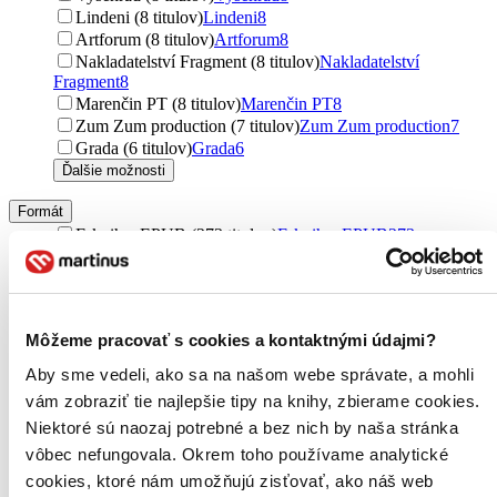
Lindeni (8 titulov)
Lindeni
8
Artforum (8 titulov)
Artforum
8
Nakladatelství Fragment (8 titulov)
Nakladatelství
Fragment
8
Marenčin PT (8 titulov)
Marenčin PT
8
Zum Zum production (7 titulov)
Zum Zum production
7
Grada (6 titulov)
Grada
6
Ďalšie možnosti
Formát
E-kniha: EPUB (273 titulov)
E-kniha: EPUB
273
E-kniha: MOBI (251 titulov)
E-kniha: MOBI
251
E-kniha: PDF (238 titulov)
E-kniha: PDF
238
Audiokniha: MP3 (64 titulov)
Audiokniha: MP3
64
Audiokniha: CD (50 titulov)
Audiokniha: CD
50
Môžeme pracovať s cookies a kontaktnými údajmi?
E-kniha: EPUB (Adobe DRM) (22 titulov)
E-kniha: EPUB
(Adobe DRM)
22
Aby sme vedeli, ako sa na našom webe správate, a mohli
Ďalšie možnosti
vám zobraziť tie najlepšie tipy na knihy, zbierame cookies.
Niektoré sú naozaj potrebné a bez nich by naša stránka
Zúžiť výber
vôbec nefungovala. Okrem toho používame analytické
Zoradiť
cookies, ktoré nám umožňujú zisťovať, ako náš web