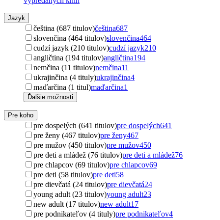
vypredaných kníh
Jazyk
čeština (687 titulov)
čeština
687
slovenčina (464 titulov)
slovenčina
464
cudzí jazyk (210 titulov)
cudzí jazyk
210
angličtina (194 titulov)
angličtina
194
nemčina (11 titulov)
nemčina
11
ukrajinčina (4 tituly)
ukrajinčina
4
maďarčina (1 titul)
maďarčina
1
Ďalšie možnosti
Pre koho
pre dospelých (641 titulov)
pre dospelých
641
pre ženy (467 titulov)
pre ženy
467
pre mužov (450 titulov)
pre mužov
450
pre deti a mládež (76 titulov)
pre deti a mládež
76
pre chlapcov (69 titulov)
pre chlapcov
69
pre deti (58 titulov)
pre deti
58
pre dievčatá (24 titulov)
pre dievčatá
24
young adult (23 titulov)
young adult
23
new adult (17 titulov)
new adult
17
pre podnikateľov (4 tituly)
pre podnikateľov
4