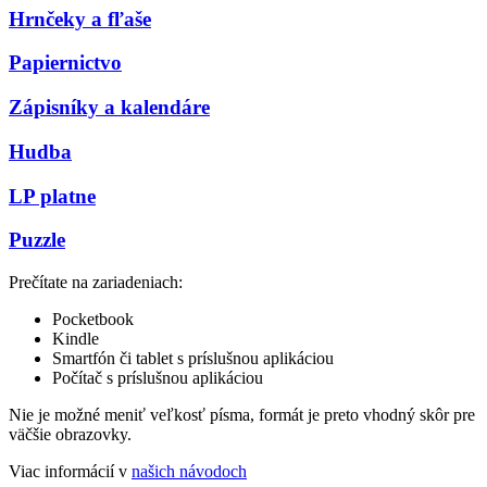
Hrnčeky a fľaše
Papiernictvo
Zápisníky a kalendáre
Hudba
LP platne
Puzzle
Prečítate na zariadeniach:
Pocketbook
Kindle
Smartfón či tablet s príslušnou aplikáciou
Počítač s príslušnou aplikáciou
Nie je možné meniť veľkosť písma, formát je preto vhodný skôr pre
väčšie obrazovky.
Viac informácií v
našich návodoch