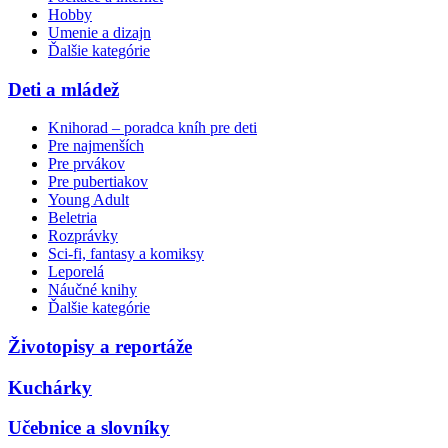
Hobby
Umenie a dizajn
Ďalšie kategórie
Deti a mládež
Knihorad – poradca kníh pre deti
Pre najmenších
Pre prvákov
Pre pubertiakov
Young Adult
Beletria
Rozprávky
Sci-fi, fantasy a komiksy
Leporelá
Náučné knihy
Ďalšie kategórie
Životopisy a reportáže
Kuchárky
Učebnice a slovníky