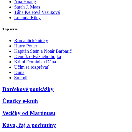
Ana Huang
Sarah J. Maas
Táňa Keleová Vasilková
Lucinda Riley
Top série
Romantické úteky
Harry Potter
Kapitán Stein a Notár Barbarič
Denník odvážneho bojka
Krimi Dominika Dána
Učím sa rozprávať
Duna
Smradi
Darčekové poukážky
Čítačky e-kníh
Vecičky od Martinusu
Káva, čaj a pochutiny