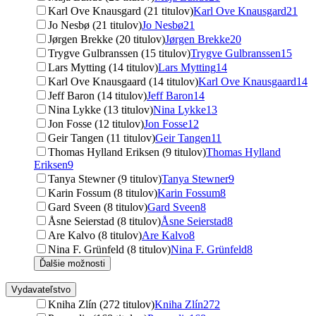
Karl Ove Knausgard (21 titulov)
Karl Ove Knausgard
21
Jo Nesbø (21 titulov)
Jo Nesbø
21
Jørgen Brekke (20 titulov)
Jørgen Brekke
20
Trygve Gulbranssen (15 titulov)
Trygve Gulbranssen
15
Lars Mytting (14 titulov)
Lars Mytting
14
Karl Ove Knausgaard (14 titulov)
Karl Ove Knausgaard
14
Jeff Baron (14 titulov)
Jeff Baron
14
Nina Lykke (13 titulov)
Nina Lykke
13
Jon Fosse (12 titulov)
Jon Fosse
12
Geir Tangen (11 titulov)
Geir Tangen
11
Thomas Hylland Eriksen (9 titulov)
Thomas Hylland
Eriksen
9
Tanya Stewner (9 titulov)
Tanya Stewner
9
Karin Fossum (8 titulov)
Karin Fossum
8
Gard Sveen (8 titulov)
Gard Sveen
8
Åsne Seierstad (8 titulov)
Åsne Seierstad
8
Are Kalvo (8 titulov)
Are Kalvo
8
Nina F. Grünfeld (8 titulov)
Nina F. Grünfeld
8
Ďalšie možnosti
Vydavateľstvo
Kniha Zlín (272 titulov)
Kniha Zlín
272