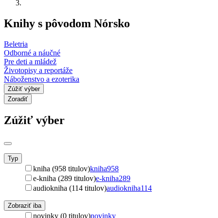
Knihy s pôvodom Nórsko
Beletria
Odborné a náučné
Pre deti a mládež
Životopisy a reportáže
Náboženstvo a ezoterika
Zúžiť výber
Zoradiť
Zúžiť výber
Typ
kniha (958 titulov)
kniha
958
e-kniha (289 titulov)
e-kniha
289
audiokniha (114 titulov)
audiokniha
114
Zobraziť iba
novinky (0 titulov)
novinky