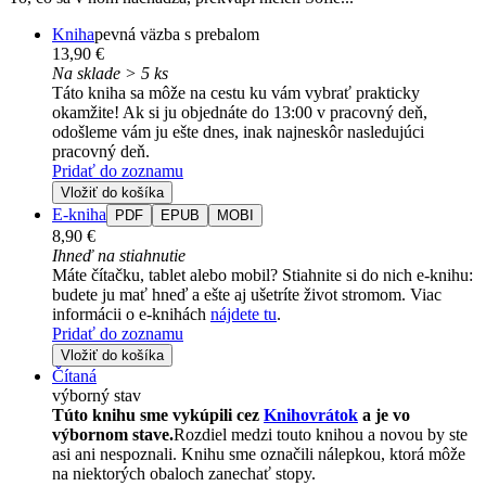
Kniha
pevná väzba s prebalom
13,90 €
Na sklade > 5 ks
Táto kniha sa môže na cestu ku vám vybrať prakticky
okamžite! Ak si ju objednáte do 13:00 v pracovný deň,
odošleme vám ju ešte dnes, inak najneskôr nasledujúci
pracovný deň.
Pridať do zoznamu
Vložiť do košíka
E-kniha
PDF
EPUB
MOBI
8,90 €
Ihneď na stiahnutie
Máte čítačku, tablet alebo mobil? Stiahnite si do nich e-knihu:
budete ju mať hneď a ešte aj ušetríte život stromom. Viac
informácii o e-knihách
nájdete tu
.
Pridať do zoznamu
Vložiť do košíka
Čítaná
výborný stav
Túto knihu sme vykúpili cez
Knihovrátok
a je vo
výbornom stave.
Rozdiel medzi touto knihou a novou by ste
asi ani nespoznali. Knihu sme označili nálepkou, ktorá môže
na niektorých obaloch zanechať stopy.