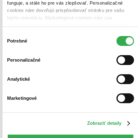
funguje, a stále ho pre vás zlepšovať. Personalizačné
cookies nám dovoľujú prispôsobovať stránku pre vašu
lepšiu orientáciu. Marketingové cookies nám zas
Bestsellery
umožňujú zobrazenie relevantnej reklamy. Niektoré údaje
Top hodnotené
zdieľame aj s tretími stranami. Veľmi by nám pomohlo,
Novinky
Výber
keby sme mohli používať všetky tieto cookies. Ďakujeme!
Najdrahšie
Potrebné
súhlasu
Najlacnejšie
Najvyššia zľava
1361 produktov
Personalizačné
Použité filtre
Zrušiť filtre
S pôvodom Nórsko
Analytické
Marketingové
Zobraziť detaily