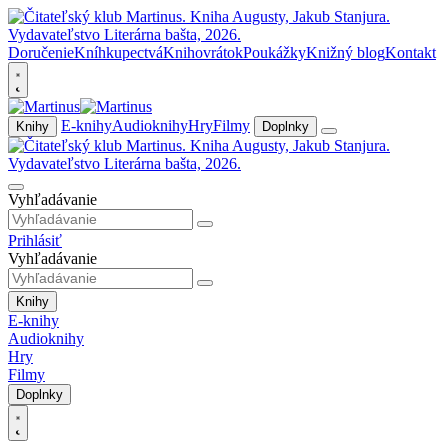
Doručenie
Kníhkupectvá
Knihovrátok
Poukážky
Knižný blog
Kontakt
E-knihy
Audioknihy
Hry
Filmy
Knihy
Doplnky
Vyhľadávanie
Prihlásiť
Vyhľadávanie
Knihy
E-knihy
Audioknihy
Hry
Filmy
Doplnky