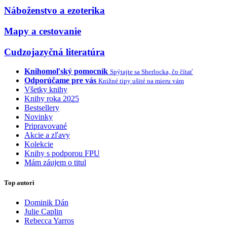
Náboženstvo a ezoterika
Mapy a cestovanie
Cudzojazyčná literatúra
Knihomoľský pomocník
Spýtajte sa Sherlocka, čo čítať
Odporúčame pre vás
Knižné tipy ušité na mieru vám
Všetky knihy
Knihy roka 2025
Bestsellery
Novinky
Pripravované
Akcie a zľavy
Kolekcie
Knihy s podporou FPU
Mám záujem o titul
Top autori
Dominik Dán
Julie Caplin
Rebecca Yarros