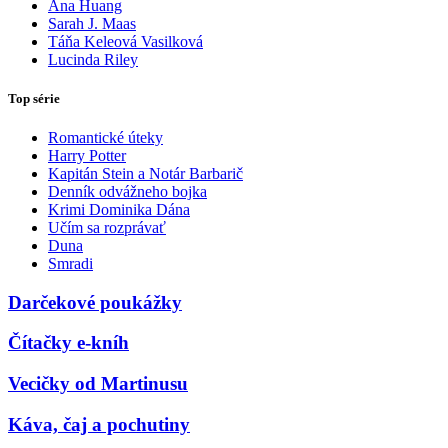
Ana Huang
Sarah J. Maas
Táňa Keleová Vasilková
Lucinda Riley
Top série
Romantické úteky
Harry Potter
Kapitán Stein a Notár Barbarič
Denník odvážneho bojka
Krimi Dominika Dána
Učím sa rozprávať
Duna
Smradi
Darčekové poukážky
Čítačky e-kníh
Vecičky od Martinusu
Káva, čaj a pochutiny