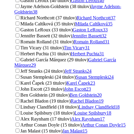
Gaston Leroux (40 titulov)
Gaston Leroux
40
Jayme Adelson-Goldstein (38 titulov)
Jayme Adelson-
Goldstein
38
Richard Northcott (37 titulov)
Richard Northcott
37
Milada Caltíková (35 titulov)
Milada Caltíková
35
Gaston LeRoux (33 titulov)
Gaston LeRoux
33
Jennifer Bassett (32 titulov)
Jennifer Bassett
32
Romain Rolland (31 titulov)
Romain Rolland
31
Tim Vicary (31 titulov)
Tim Vicary
31
Herbert Puchta (31 titulov)
Herbert Puchta
31
Gabriel García Márquez (29 titulov)
Gabriel García
Márquez
29
Jeff Stranks (24 titulov)
Jeff Stranks
24
Susan Stempleski (24 titulov)
Susan Stempleski
24
Karel Čapek (23 titulov)
Karel Čapek
23
John Escott (23 titulov)
John Escott
23
Ben Goldstein (20 titulov)
Ben Goldstein
20
Rachel Bladon (19 titulov)
Rachel Bladon
19
Lindsay Clandfield (18 titulov)
Lindsay Clandfield
18
Louise Spilsbury (18 titulov)
Louise Spilsbury
18
Alex Raynham (17 titulov)
Alex Raynham
17
Arthur Conan Doyle (15 titulov)
Arthur Conan Doyle
15
Jan Malast (15 titulov)
Jan Malast
15