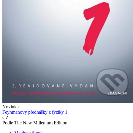
Novinka
Feynmanovy přednášky z fyziky 1
CZ
Podle The New Millenium Edition
Matthew Sands