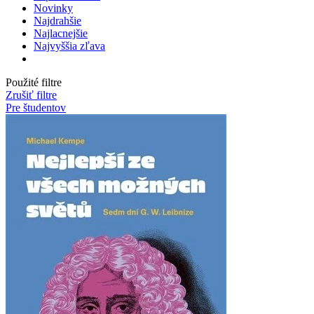
Novinky
Najdrahšie
Najlacnejšie
Najvyššia zľava
Použité filtre
Zrušiť filtre
Pre študentov