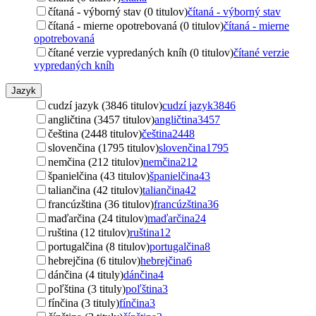
čítaná - výborný stav (0 titulov)
čítaná - výborný stav
čítaná - mierne opotrebovaná (0 titulov)
čítaná - mierne
opotrebovaná
čítané verzie vypredaných kníh (0 titulov)
čítané verzie
vypredaných kníh
Jazyk
cudzí jazyk (3846 titulov)
cudzí jazyk
3846
angličtina (3457 titulov)
angličtina
3457
čeština (2448 titulov)
čeština
2448
slovenčina (1795 titulov)
slovenčina
1795
nemčina (212 titulov)
nemčina
212
španielčina (43 titulov)
španielčina
43
taliančina (42 titulov)
taliančina
42
francúzština (36 titulov)
francúzština
36
maďarčina (24 titulov)
maďarčina
24
ruština (12 titulov)
ruština
12
portugalčina (8 titulov)
portugalčina
8
hebrejčina (6 titulov)
hebrejčina
6
dánčina (4 tituly)
dánčina
4
poľština (3 tituly)
poľština
3
fínčina (3 tituly)
fínčina
3