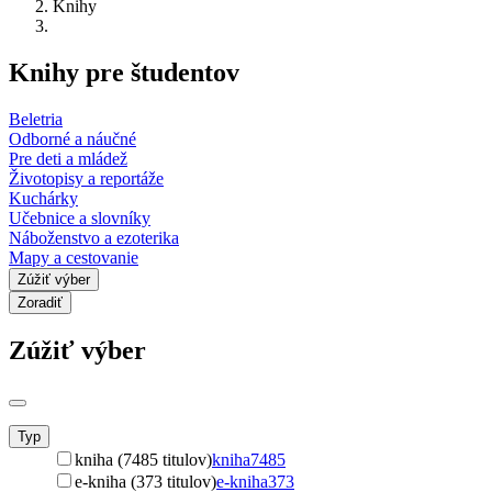
Knihy
Knihy pre študentov
Beletria
Odborné a náučné
Pre deti a mládež
Životopisy a reportáže
Kuchárky
Učebnice a slovníky
Náboženstvo a ezoterika
Mapy a cestovanie
Zúžiť výber
Zoradiť
Zúžiť výber
Typ
kniha (7485 titulov)
kniha
7485
e-kniha (373 titulov)
e-kniha
373