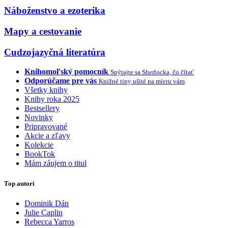
Náboženstvo a ezoterika
Mapy a cestovanie
Cudzojazyčná literatúra
Knihomoľský pomocník
Spýtajte sa Sherlocka, čo čítať
Odporúčame pre vás
Knižné tipy ušité na mieru vám
Všetky knihy
Knihy roka 2025
Bestsellery
Novinky
Pripravované
Akcie a zľavy
Kolekcie
BookTok
Mám záujem o titul
Top autori
Dominik Dán
Julie Caplin
Rebecca Yarros