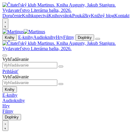
Doručenie
Kníhkupectvá
Knihovrátok
Poukážky
Knižný blog
Kontakt
E-knihy
Audioknihy
Hry
Filmy
Knihy
Doplnky
Vyhľadávanie
Prihlásiť
Vyhľadávanie
Knihy
E-knihy
Audioknihy
Hry
Filmy
Doplnky