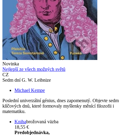
Novinka
Nejlepší ze všech možných světů
CZ
Sedm dní G. W. Leibnize
Michael Kempe
Poslední univerzální génius, dnes zapomenutý. Objevte sedm
klíčových dnů, které formovaly myšlenky měnící filozofii i
matematiku.
Kniha
brožovaná väzba
18,55 €
Predobjednávka,