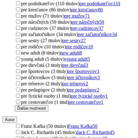
pre podnikateľov (110 titulov)
pre podnikateľov
110
pre kresťanov (86 titulov)
pre kresťanov
86
pre mužov (71 titulov)
pre mužov
71
pre náročných (59 titulov)
pre náročných
59
pre cudzincov (37 titulov)
pre cudzincov
37
pre začiatočníkov (34 titulov)
pre začiatočníkov
34
pre sestry (27 titulov)
pre sestry
27
pre rodičov (10 titulov)
pre rodičov
10
new adult (8 titulov)
new adult
8
young adult (5 titulov)
young adult
5
pre dievčatá (3 tituly)
pre dievčatá
3
pre športovcov (3 tituly)
pre športovcov
3
pre účtovníkov (3 tituly)
pre účtovníkov
3
pre trénerov (2 tituly)
pre trénerov
2
pre pedagógov (2 tituly)
pre pedagógov
2
pre fyzické osoby (1 titul)
pre fyzické osoby
1
pre cestovateľov (1 titul)
pre cestovateľov
1
Ďalšie možnosti
Autor
Franz Kafka (50 titulov)
Franz Kafka
50
Jack C. Richards (45 titulov)
Jack C. Richards
45