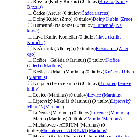
Brezno (Knihy Brezno) (0 titulov)
Brezno (Knihy
Brezno)
Čadca (Arcus) (0 titulov)
Čadca (Arcus)
Dolný Kubín (Zrno) (0 titulov)
Dolný Kubín (Zrno)
Humenné (Na korze) (0 titulov)
Humenné (Na
korze)
Ilava (Knihy Kornélia) (0 titulov)
Ilava (Knihy
Kornélia)
Kežmarok (Alter ego) (0 titulov)
Kežmarok (Alter
ego)
Košice - Galéria (Martinus) (0 titulov)
Košice -
Galéria (Martinus)
Košice - Urban (Martinus) (0 titulov)
Košice - Urban
(Martinus)
Krupina (Ferove knihy) (0 titulov)
Krupina (Ferove
knihy)
Levice (Martinus) (0 titulov)
Levice (Martinus)
Liptovský Mikuláš (Martinus) (0 titulov)
Liptovský
Mikuláš (Martinus)
Lučenec (Martinus) (0 titulov)
Lučenec (Martinus)
Martin (Martinus) (0 titulov)
Martin (Martinus)
Michalovce - ATRIUM (Martinus) (0
titulov)
Michalovce - ATRIUM (Martinus)
Myjava (Kniha Myjava) (0 titulov)
Myjava (Kniha