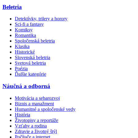
Beletria
Detektívky, trilery a horory
Sci-fi a fantasy
Komiksy
Romantika
Spoločenská beletria
Klasika
Historické
Slovenská beletria
Svetová beletria
Poézia
Ďalšie kategórie
Náučná a odborná
Motivácia a sebarozvoj
Biznis a manažment
Humanitné a spoločenské vedy
História
Životopisy a reportáže
Vzťahy a rodina
Zdravie a životný štýl
Počítače a internet