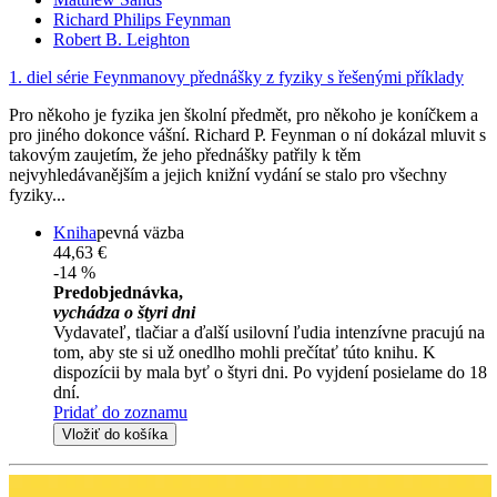
Richard Philips Feynman
Robert B. Leighton
1. diel série
Feynmanovy přednášky z fyziky s řešenými příklady
Pro někoho je fyzika jen školní předmět, pro někoho je koníčkem a
pro jiného dokonce vášní. Richard P. Feynman o ní dokázal mluvit s
takovým zaujetím, že jeho přednášky patřily k těm
nejvyhledávanějším a jejich knižní vydání se stalo pro všechny
fyziky...
Kniha
pevná väzba
44,63 €
-14 %
Predobjednávka,
vychádza o štyri dni
Vydavateľ, tlačiar a ďalší usilovní ľudia intenzívne pracujú na
tom, aby ste si už onedlho mohli prečítať túto knihu. K
dispozícii by mala byť o štyri dni. Po vyjdení posielame do 18
dní.
Pridať do zoznamu
Vložiť do košíka