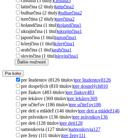
čínština (3 tituly)
čínština
3
latinčina (2 tituly)
latinčina
2
bulharčina (2 tituly)
bulharčina
2
turečtina (2 tituly)
turečtina
2
holandčina (1 titul)
holandčina
1
ukrajinčina (1 titul)
ukrajinčina
1
japončina (1 titul)
japončina
1
kórejčina (1 titul)
kórejčina
1
arabčina (1 titul)
arabčina
1
slovinčina (1 titul)
slovinčina
1
Ďalšie možnosti
Pre koho
pre študentov (8126 titulov)
pre študentov
8126
pre dospelých (810 titulov)
pre dospelých
810
pre žiakov (483 titulov)
pre žiakov
483
pre lekárov (369 titulov)
pre lekárov
369
pre učiteľov (186 titulov)
pre učiteľov
186
pre deti a mládež (146 titulov)
pre deti a mládež
146
pre právnikov (136 titulov)
pre právnikov
136
pre deti (128 titulov)
pre deti
128
samoukovia (127 titulov)
samoukovia
127
pre ženy (111 titulov)
pre ženy
111