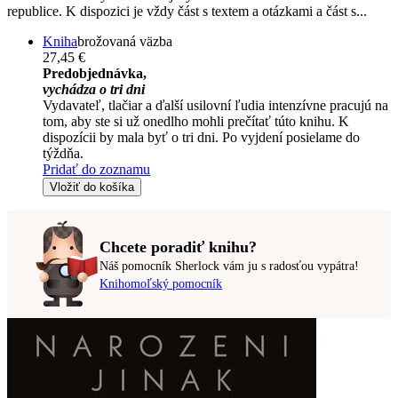
republice. K dispozici je vždy část s textem a otázkami a část s...
Kniha
brožovaná väzba
27,45 €
Predobjednávka,
vychádza o tri dni
Vydavateľ, tlačiar a ďalší usilovní ľudia intenzívne pracujú na
tom, aby ste si už onedlho mohli prečítať túto knihu. K
dispozícii by mala byť o tri dni. Po vyjdení posielame do
týždňa.
Pridať do zoznamu
Vložiť do košíka
Chcete poradiť knihu?
Náš pomocník Sherlock vám ju s radosťou vypátra!
Knihomoľský pomocník