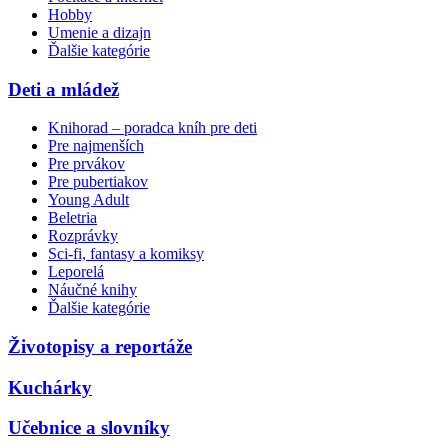
Hobby
Umenie a dizajn
Ďalšie kategórie
Deti a mládež
Knihorad – poradca kníh pre deti
Pre najmenších
Pre prvákov
Pre pubertiakov
Young Adult
Beletria
Rozprávky
Sci-fi, fantasy a komiksy
Leporelá
Náučné knihy
Ďalšie kategórie
Životopisy a reportáže
Kuchárky
Učebnice a slovníky