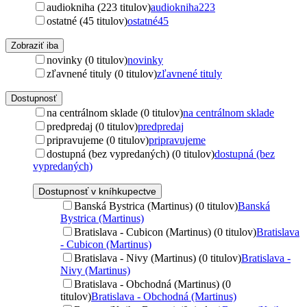
audiokniha (223 titulov)
audiokniha
223
ostatné (45 titulov)
ostatné
45
Zobraziť iba
novinky (0 titulov)
novinky
zľavnené tituly (0 titulov)
zľavnené tituly
Dostupnosť
na centrálnom sklade (0 titulov)
na centrálnom sklade
predpredaj (0 titulov)
predpredaj
pripravujeme (0 titulov)
pripravujeme
dostupná (bez vypredaných) (0 titulov)
dostupná (bez
vypredaných)
Dostupnosť v kníhkupectve
Banská Bystrica (Martinus) (0 titulov)
Banská
Bystrica (Martinus)
Bratislava - Cubicon (Martinus) (0 titulov)
Bratislava
- Cubicon (Martinus)
Bratislava - Nivy (Martinus) (0 titulov)
Bratislava -
Nivy (Martinus)
Bratislava - Obchodná (Martinus) (0
titulov)
Bratislava - Obchodná (Martinus)