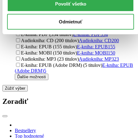
Povoliť všetko
Muni Press (37 titulov)
Muni Press
37
Ikar (36 titulov)
Ikar
36
Ďalšie možnosti
Odmietnuť
Formát
E-kniha: PDF (334 titulov)
E-kniha: PDF
334
Audiokniha: CD (200 titulov)
Audiokniha: CD
200
E-kniha: EPUB (155 titulov)
E-kniha: EPUB
155
E-kniha: MOBI (150 titulov)
E-kniha: MOBI
150
Audiokniha: MP3 (23 titulov)
Audiokniha: MP3
23
E-kniha: EPUB (Adobe DRM) (5 titulov)
E-kniha: EPUB
(Adobe DRM)
5
Ďalšie možnosti
Zúžiť výber
Zoradiť
Bestsellery
Top hodnotené