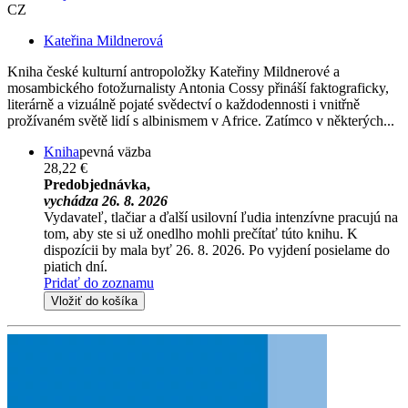
CZ
Kateřina Mildnerová
Kniha české kulturní antropoložky Kateřiny Mildnerové a
mosambického fotožurnalisty Antonia Cossy přináší faktograficky,
literárně a vizuálně pojaté svědectví o každodennosti i vnitřně
prožívaném světě lidí s albinismem v Africe. Zatímco v některých...
Kniha
pevná väzba
28,22 €
Predobjednávka,
vychádza 26. 8. 2026
Vydavateľ, tlačiar a ďalší usilovní ľudia intenzívne pracujú na
tom, aby ste si už onedlho mohli prečítať túto knihu. K
dispozícii by mala byť 26. 8. 2026. Po vyjdení posielame do
piatich dní.
Pridať do zoznamu
Vložiť do košíka