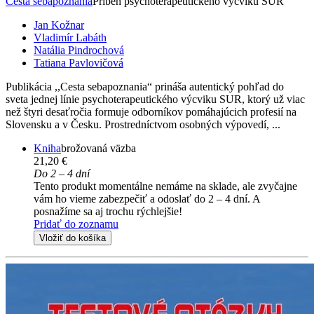
Cesta sebapoznania
Príbeh psychoterapeutického výcviku SUR
Jan Kožnar
Vladimír Labáth
Natália Pindrochová
Tatiana Pavlovičová
Publikácia ,,Cesta sebapoznania“ prináša autentický pohľad do
sveta jednej línie psychoterapeutického výcviku SUR, ktorý už viac
než štyri desaťročia formuje odborníkov pomáhajúcich profesií na
Slovensku a v Česku. Prostredníctvom osobných výpovedí, ...
Kniha
brožovaná väzba
21,20 €
Do 2 – 4 dní
Tento produkt momentálne nemáme na sklade, ale zvyčajne
vám ho vieme zabezpečiť a odoslať do 2 – 4 dní. A
posnažíme sa aj trochu rýchlejšie!
Pridať do zoznamu
Vložiť do košíka