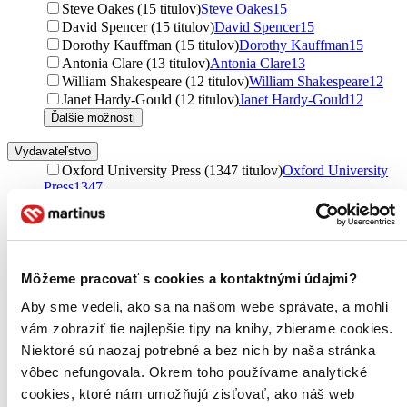
Steve Oakes (15 titulov)
Steve Oakes
15
David Spencer (15 titulov)
David Spencer
15
Dorothy Kauffman (15 titulov)
Dorothy Kauffman
15
Antonia Clare (13 titulov)
Antonia Clare
13
William Shakespeare (12 titulov)
William Shakespeare
12
Janet Hardy-Gould (12 titulov)
Janet Hardy-Gould
12
Ďalšie možnosti
Vydavateľstvo
Oxford University Press (1347 titulov)
Oxford University
Press
1347
Cambridge University Press (409 titulov)
Cambridge
University Press
409
MacMillan (384 titulov)
MacMillan
384
Pearson (329 titulov)
Pearson
329
Grada (302 titulov)
Grada
302
Môžeme pracovať s cookies a kontaktnými údajmi?
Karolinum (271 titulov)
Karolinum
271
Aby sme vedeli, ako sa na našom webe správate, a mohli
Klett (266 titulov)
Klett
266
vám zobraziť tie najlepšie tipy na knihy, zbierame cookies.
Univerzita Komenského Bratislava (258 titulov)
Univerzita
Komenského Bratislava
258
Niektoré sú naozaj potrebné a bez nich by naša stránka
Slovenské pedagogické nakladateľstvo - Mladé letá (197
vôbec nefungovala. Okrem toho používame analytické
titulov)
Slovenské pedagogické nakladateľstvo - Mladé
cookies, ktoré nám umožňujú zisťovať, ako náš web
letá
197