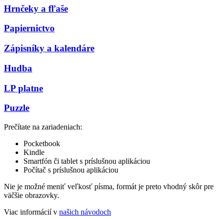
Hrnčeky a fľaše
Papiernictvo
Zápisníky a kalendáre
Hudba
LP platne
Puzzle
Prečítate na zariadeniach:
Pocketbook
Kindle
Smartfón či tablet s príslušnou aplikáciou
Počítač s príslušnou aplikáciou
Nie je možné meniť veľkosť písma, formát je preto vhodný skôr pre
väčšie obrazovky.
Viac informácií v
našich návodoch