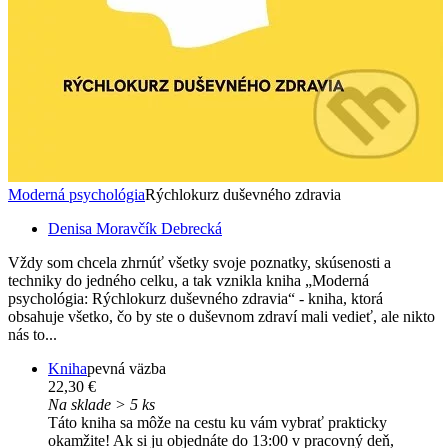
Moderná psychológia
Rýchlokurz duševného zdravia
Denisa Moravčík Debrecká
Vždy som chcela zhrnúť všetky svoje poznatky, skúsenosti a
techniky do jedného celku, a tak vznikla kniha „Moderná
psychológia: Rýchlokurz duševného zdravia“ - kniha, ktorá
obsahuje všetko, čo by ste o duševnom zdraví mali vedieť, ale nikto
nás to...
Kniha
pevná väzba
22,30 €
Na sklade > 5 ks
Táto kniha sa môže na cestu ku vám vybrať prakticky
okamžite! Ak si ju objednáte do 13:00 v pracovný deň,