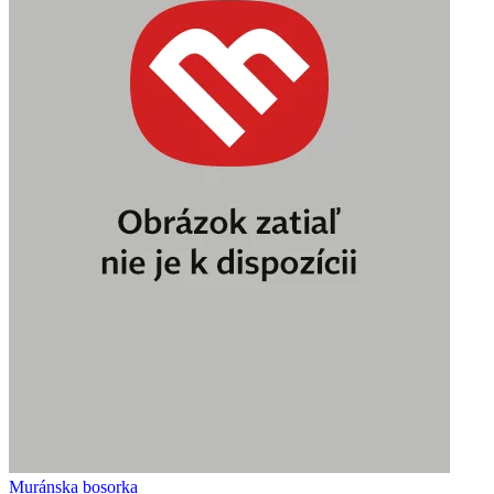
Muránska bosorka