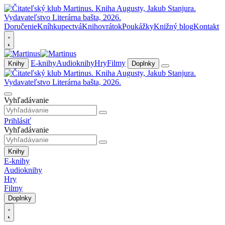
Doručenie
Kníhkupectvá
Knihovrátok
Poukážky
Knižný blog
Kontakt
E-knihy
Audioknihy
Hry
Filmy
Knihy
Doplnky
Vyhľadávanie
Prihlásiť
Vyhľadávanie
Knihy
E-knihy
Audioknihy
Hry
Filmy
Doplnky