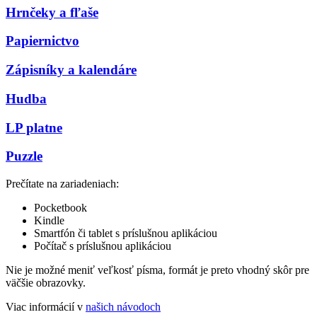
Hrnčeky a fľaše
Papiernictvo
Zápisníky a kalendáre
Hudba
LP platne
Puzzle
Prečítate na zariadeniach:
Pocketbook
Kindle
Smartfón či tablet s príslušnou aplikáciou
Počítač s príslušnou aplikáciou
Nie je možné meniť veľkosť písma, formát je preto vhodný skôr pre
väčšie obrazovky.
Viac informácií v
našich návodoch