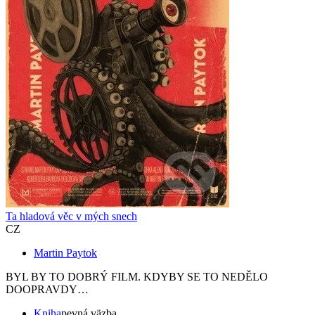
Ta hladová věc v mých snech
CZ
Martin Paytok
BYL BY TO DOBRÝ FILM. KDYBY SE TO NEDĚLO
DOOPRAVDY…
Kniha
pevná väzba