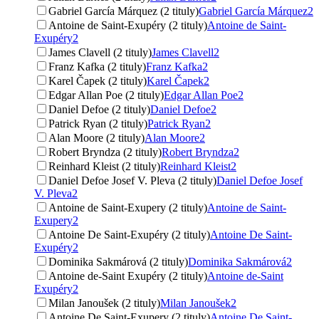
Gabriel García Márquez (2 tituly)
Gabriel García Márquez
2
Antoine de Saint-Exupéry (2 tituly)
Antoine de Saint-
Exupéry
2
James Clavell (2 tituly)
James Clavell
2
Franz Kafka (2 tituly)
Franz Kafka
2
Karel Čapek (2 tituly)
Karel Čapek
2
Edgar Allan Poe (2 tituly)
Edgar Allan Poe
2
Daniel Defoe (2 tituly)
Daniel Defoe
2
Patrick Ryan (2 tituly)
Patrick Ryan
2
Alan Moore (2 tituly)
Alan Moore
2
Robert Bryndza (2 tituly)
Robert Bryndza
2
Reinhard Kleist (2 tituly)
Reinhard Kleist
2
Daniel Defoe Josef V. Pleva (2 tituly)
Daniel Defoe Josef
V. Pleva
2
Antoine de Saint-Exupery (2 tituly)
Antoine de Saint-
Exupery
2
Antoine De Saint-Exupéry (2 tituly)
Antoine De Saint-
Exupéry
2
Dominika Sakmárová (2 tituly)
Dominika Sakmárová
2
Antoine de-Saint Exupéry (2 tituly)
Antoine de-Saint
Exupéry
2
Milan Janoušek (2 tituly)
Milan Janoušek
2
Antoine De Saint-Exupery (2 tituly)
Antoine De Saint-