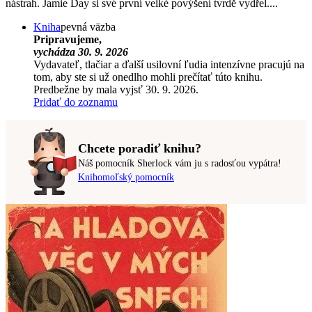
nástrah. Jamie Day si své první velké povýšení tvrdě vydřel....
Kniha
pevná väzba
Pripravujeme,
vychádza 30. 9. 2026
Vydavateľ, tlačiar a ďalší usilovní ľudia intenzívne pracujú na
tom, aby ste si už onedlho mohli prečítať túto knihu.
Predbežne by mala vyjsť 30. 9. 2026.
Pridať do zoznamu
Chcete poradiť knihu?
Náš pomocník Sherlock vám ju s radosťou vypátra!
Knihomoľský pomocník