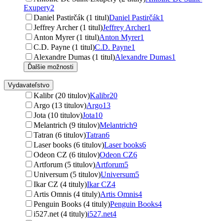
Exupery
2
Daniel Pastirčák (1 titul)
Daniel Pastirčák
1
Jeffrey Archer (1 titul)
Jeffrey Archer
1
Anton Myrer (1 titul)
Anton Myrer
1
C.D. Payne (1 titul)
C.D. Payne
1
Alexandre Dumas (1 titul)
Alexandre Dumas
1
Ďalšie možnosti
Vydavateľstvo
Kalibr (20 titulov)
Kalibr
20
Argo (13 titulov)
Argo
13
Jota (10 titulov)
Jota
10
Melantrich (9 titulov)
Melantrich
9
Tatran (6 titulov)
Tatran
6
Laser books (6 titulov)
Laser books
6
Odeon CZ (6 titulov)
Odeon CZ
6
Artforum (5 titulov)
Artforum
5
Universum (5 titulov)
Universum
5
Ikar CZ (4 tituly)
Ikar CZ
4
Artis Omnis (4 tituly)
Artis Omnis
4
Penguin Books (4 tituly)
Penguin Books
4
i527.net (4 tituly)
i527.net
4