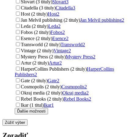
Slovart (3 tituly)
Slovart
3
Citadella (3 tituly)
Citadella
3
Host (2 tituly)
Host
2
Jan Melvil publishing (2 tituly)
Jan Melvil publishing
2
Leda (2 tituly)
Leda
2
Fobos (2 tituly)
Fobos
2
Esence (2 tituly)
Esence
2
Transworld (2 tituly)
Transworld
2
Vintage (2 tituly)
Vintage
2
Mystery Press (2 tituly)
Mystery Press
2
Artur (2 tituly)
Artur
2
HarperCollins Publishers (2 tituly)
HarperCollins
Publishers
2
Gate (2 tituly)
Gate
2
Cosmopolis (2 tituly)
Cosmopolis
2
Okraj media (2 tituly)
Okraj media
2
Rebel Books (2 tituly)
Rebel Books
2
Ikar (1 titul)
Ikar
1
Ďalšie možnosti
Zúžiť výber
Zoradiť