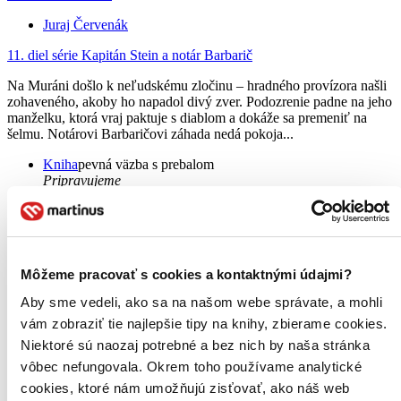
Juraj Červenák
11. diel série
Kapitán Stein a notár Barbarič
Na Muráni došlo k neľudskému zločinu – hradného provízora našli
zohaveného, akoby ho napadol divý zver. Podozrenie padne na jeho
manželku, ktorá vraj paktuje s diablom a dokáže sa premeniť na
šelmu. Notárovi Barbaričovi záhada nedá pokoja...
Kniha
pevná väzba s prebalom
Pripravujeme
Vydavateľ, tlačiar a ďalší usilovní ľudia intenzívne pracujú na
tom, aby ste si už onedlho mohli prečítať túto knihu.
Pridať do zoznamu
Môžeme pracovať s cookies a kontaktnými údajmi?
Aby sme vedeli, ako sa na našom webe správate, a mohli
vám zobraziť tie najlepšie tipy na knihy, zbierame cookies.
Niektoré sú naozaj potrebné a bez nich by naša stránka
vôbec nefungovala. Okrem toho používame analytické
cookies, ktoré nám umožňujú zisťovať, ako náš web