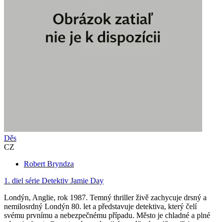
Děs
CZ
Robert Bryndza
1. diel série
Detektiv Jamie Day
Londýn, Anglie, rok 1987. Temný thriller živě zachycuje drsný a
nemilosrdný Londýn 80. let a představuje detektiva, který čelí
svému prvnímu a nebezpečnému případu. Město je chladné a plné