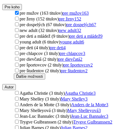
Pre koho
pre mužov (163 titulov)
pre mužov
163
pre ženy (152 titulov)
pre ženy
152
pre dospelých (67 titulov)
pre dospelých
67
new adult (32 titulov)
new adult
32
pre deti a mládež (9 titulov)
pre deti a mládež
9
young adult (6 titulov)
young adult
6
pre deti (4 tituly)
pre deti
4
pre chlapcov (3 tituly)
pre chlapcov
3
pre dievčatá (2 tituly)
pre dievčatá
2
pre športovcov (2 tituly)
pre športovcov
2
pre študentov (2 tituly)
pre študentov
2
Ďalšie možnosti
Autor
Agatha Christie (3 tituly)
Agatha Christie
3
Mary Shelley (3 tituly)
Mary Shelley
3
Anders de la Motte (3 tituly)
Anders de la Motte
3
Mary Shelleyová (3 tituly)
Mary Shelleyová
3
Jean-Luc Bannalec (3 tituly)
Jean-Luc Bannalec
3
Trygve Gulbranssen (2 tituly)
Trygve Gulbranssen
2
Julian Barnes (2 tituly)
Julian Barnes
2