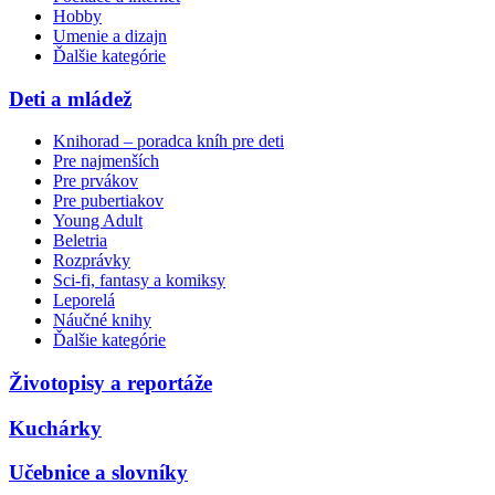
Hobby
Umenie a dizajn
Ďalšie kategórie
Deti a mládež
Knihorad – poradca kníh pre deti
Pre najmenších
Pre prvákov
Pre pubertiakov
Young Adult
Beletria
Rozprávky
Sci-fi, fantasy a komiksy
Leporelá
Náučné knihy
Ďalšie kategórie
Životopisy a reportáže
Kuchárky
Učebnice a slovníky