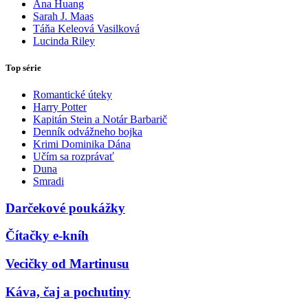
Ana Huang
Sarah J. Maas
Táňa Keleová Vasilková
Lucinda Riley
Top série
Romantické úteky
Harry Potter
Kapitán Stein a Notár Barbarič
Denník odvážneho bojka
Krimi Dominika Dána
Učím sa rozprávať
Duna
Smradi
Darčekové poukážky
Čítačky e-kníh
Vecičky od Martinusu
Káva, čaj a pochutiny