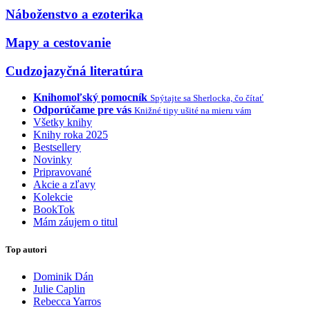
Náboženstvo a ezoterika
Mapy a cestovanie
Cudzojazyčná literatúra
Knihomoľský pomocník
Spýtajte sa Sherlocka, čo čítať
Odporúčame pre vás
Knižné tipy ušité na mieru vám
Všetky knihy
Knihy roka 2025
Bestsellery
Novinky
Pripravované
Akcie a zľavy
Kolekcie
BookTok
Mám záujem o titul
Top autori
Dominik Dán
Julie Caplin
Rebecca Yarros