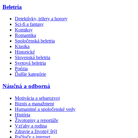
Beletria
Detektívky, trilery a horory
Sci-fi a fantasy
Komiksy
Romantika
Spoločenská beletria
Klasika
Historické
Slovenská beletria
Svetová beletria
Poézia
Ďalšie kategórie
Náučná a odborná
Motivácia a sebarozvoj
Biznis a manažment
Humanitné a spoločenské vedy
História
Životopisy a reportáže
Vzťahy a rodina
Zdravie a životný štýl
Počítače a internet