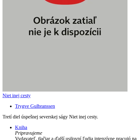
Niet inej cesty
Trygve Gulbranssen
Tretí diel úspešnej severskej ságy Niet inej cesty.
Kniha
Pripravujeme
Vydavateľ, tlačiar a ďalší usilovní ľudia intenzívne pracujú na