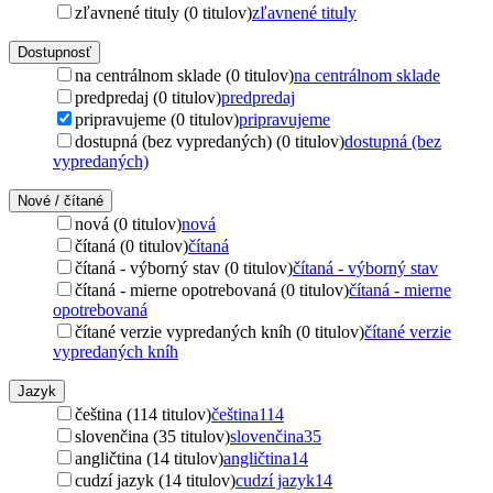
zľavnené tituly (0 titulov)
zľavnené tituly
Dostupnosť
na centrálnom sklade (0 titulov)
na centrálnom sklade
predpredaj (0 titulov)
predpredaj
pripravujeme (0 titulov)
pripravujeme
dostupná (bez vypredaných) (0 titulov)
dostupná (bez
vypredaných)
Nové / čítané
nová (0 titulov)
nová
čítaná (0 titulov)
čítaná
čítaná - výborný stav (0 titulov)
čítaná - výborný stav
čítaná - mierne opotrebovaná (0 titulov)
čítaná - mierne
opotrebovaná
čítané verzie vypredaných kníh (0 titulov)
čítané verzie
vypredaných kníh
Jazyk
čeština (114 titulov)
čeština
114
slovenčina (35 titulov)
slovenčina
35
angličtina (14 titulov)
angličtina
14
cudzí jazyk (14 titulov)
cudzí jazyk
14