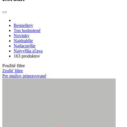
Bestsellery
Top hodnotené
Novinky
Najdrahšie
Najlacnejšie
Najvyššia zľava
163 produktov
Použité filtre
Zrušiť filtre
Pre mužov
pripravované