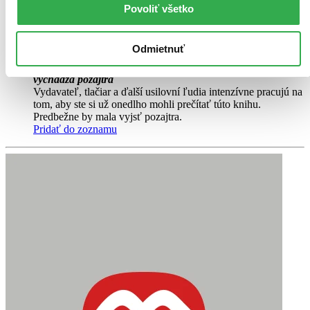
románu Příběhy Arthura Gordona Pyma...
Povoliť všetko
Kniha
krabička
60,59 €
Odmietnuť
-14 %
Pripravujeme,
vychádza pozajtra
Vydavateľ, tlačiar a ďalší usilovní ľudia intenzívne pracujú na
tom, aby ste si už onedlho mohli prečítať túto knihu.
Predbežne by mala vyjsť pozajtra.
Pridať do zoznamu