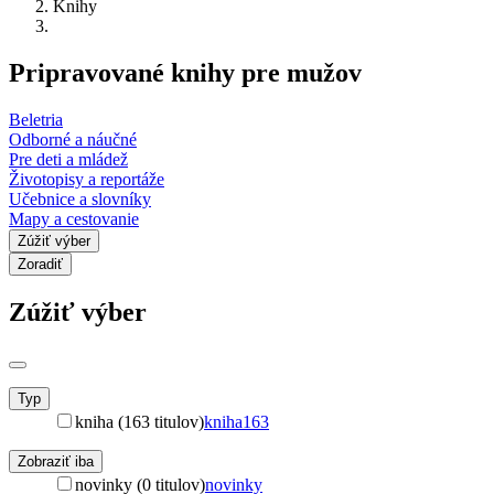
Knihy
Pripravované knihy pre mužov
Beletria
Odborné a náučné
Pre deti a mládež
Životopisy a reportáže
Učebnice a slovníky
Mapy a cestovanie
Zúžiť výber
Zoradiť
Zúžiť výber
Typ
kniha (163 titulov)
kniha
163
Zobraziť iba
novinky (0 titulov)
novinky