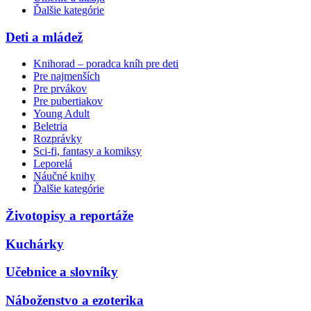
Ďalšie kategórie
Deti a mládež
Knihorad – poradca kníh pre deti
Pre najmenších
Pre prvákov
Pre pubertiakov
Young Adult
Beletria
Rozprávky
Sci-fi, fantasy a komiksy
Leporelá
Náučné knihy
Ďalšie kategórie
Životopisy a reportáže
Kuchárky
Učebnice a slovníky
Náboženstvo a ezoterika