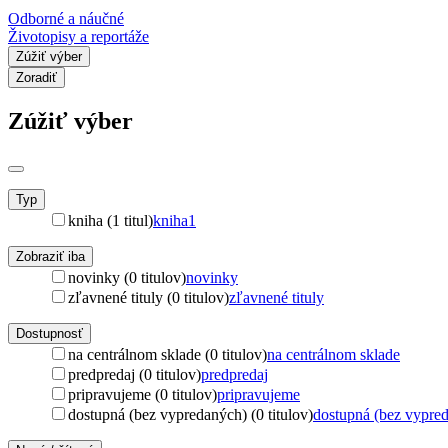
Odborné a náučné
Životopisy a reportáže
Zúžiť výber
Zoradiť
Zúžiť výber
Typ
kniha (1 titul)
kniha
1
Zobraziť iba
novinky (0 titulov)
novinky
zľavnené tituly (0 titulov)
zľavnené tituly
Dostupnosť
na centrálnom sklade (0 titulov)
na centrálnom sklade
predpredaj (0 titulov)
predpredaj
pripravujeme (0 titulov)
pripravujeme
dostupná (bez vypredaných) (0 titulov)
dostupná (bez vypre