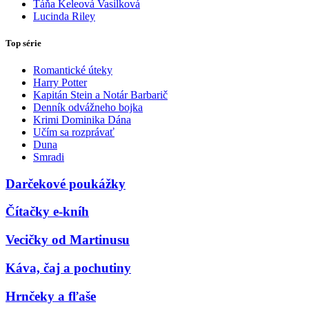
Táňa Keleová Vasilková
Lucinda Riley
Top série
Romantické úteky
Harry Potter
Kapitán Stein a Notár Barbarič
Denník odvážneho bojka
Krimi Dominika Dána
Učím sa rozprávať
Duna
Smradi
Darčekové poukážky
Čítačky e-kníh
Vecičky od Martinusu
Káva, čaj a pochutiny
Hrnčeky a fľaše