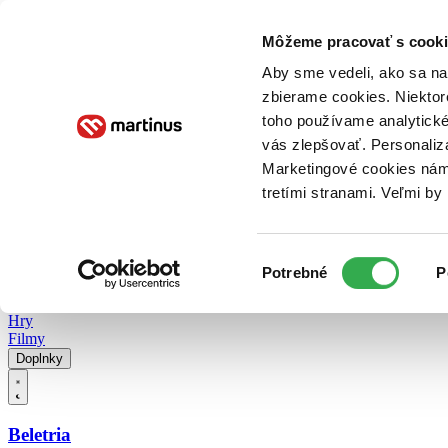
Doručenie
Kníhkupectvá
Knihovrátok
Poukážky
Knižný blog
Kontakt
Môžeme pracovať s cooki
Aby sme vedeli, ako sa na 
zbierame cookies. Niektor
E-knihy
Audioknihy
Hry
Filmy
Knihy
Doplnky
toho používame analytické
vás zlepšovať. Personaliz
Vyhľadávanie
Marketingové cookies nám 
tretími stranami. Veľmi b
Prihlásiť
Vyhľadávanie
Výber
Knihy
Potrebné
P
súhlasu
E-knihy
Audioknihy
Hry
Filmy
Doplnky
Beletria