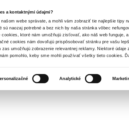
es a kontaktnými údajmi?
našom webe správate, a mohli vám zobraziť tie najlepšie tipy n
é sú naozaj potrebné a bez nich by naša stránka vôbec nefung
 cookies, ktoré nám umožňujú zisťovať, ako náš web funguje, a 
ačné cookies nám dovoľujú prispôsobovať stránku pre vašu lepši
zas umožňujú zobrazenie relevantnej reklamy. Niektoré údaje z
y nám pomohlo, keby sme mohli používať všetky tieto cookies. 
ersonalizačné
Analytické
Marketi