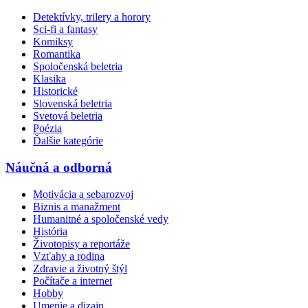
Detektívky, trilery a horory
Sci-fi a fantasy
Komiksy
Romantika
Spoločenská beletria
Klasika
Historické
Slovenská beletria
Svetová beletria
Poézia
Ďalšie kategórie
Náučná a odborná
Motivácia a sebarozvoj
Biznis a manažment
Humanitné a spoločenské vedy
História
Životopisy a reportáže
Vzťahy a rodina
Zdravie a životný štýl
Počítače a internet
Hobby
Umenie a dizajn