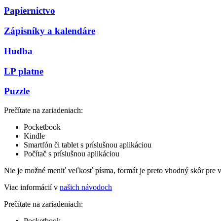
Papiernictvo
Zápisníky a kalendáre
Hudba
LP platne
Puzzle
Prečítate na zariadeniach:
Pocketbook
Kindle
Smartfón či tablet s príslušnou aplikáciou
Počítač s príslušnou aplikáciou
Nie je možné meniť veľkosť písma, formát je preto vhodný skôr pre 
Viac informácií v
našich návodoch
Prečítate na zariadeniach:
Pocketbook