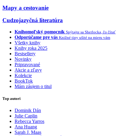
Mapy a cestovanie
Cudzojazyčná literatúra
Knihomoľský pomocník
Spýtajte sa Sherlocka, čo čítať
Odporúčame pre vás
Knižné tipy ušité na mieru vám
Všetky knihy
Knihy roka 2025
Bestsellery
Novinky
Pripravované
Akcie a zľavy
Kolekcie
BookTok
Mám záujem o titul
Top autori
Dominik Dán
Julie Caplin
Rebecca Yarros
Ana Huang
Sarah J. Maas