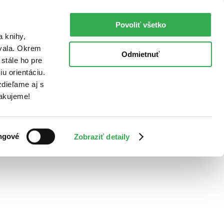
Povoliť všetko
a knihy,
ovala. Okrem
Odmietnuť
stále ho pre
u orientáciu.
dieľame aj s
Ďakujeme!
ngové
Zobraziť detaily