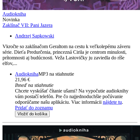
Audiokniha
Novinka
Zaklínač VII: Pani Jazera
Andrzej Sapkowski
Vkročte so zaklínačom Geraltom na cestu k veľkolepému záveru
série. Dieťa Predurčenia, princezná Cirila je centrom minulosti,
prítomnosti aj budúcnosti. Veža Lastovičky ju zaviedla do ríše
elfov,...
Audiokniha
MP3 na stiahnutie
21,96 €
Ihneď na stiahnutie
Chcete vyskúšať čítanie ušami? Na vypočutie audioknihy
vám postačí telefón. Pre čo najjednoduchšie počúvanie
odporúčame našu aplikáciu. Viac informácii
nájdete tu
.
Pridať do zoznamu
Vložiť do košíka