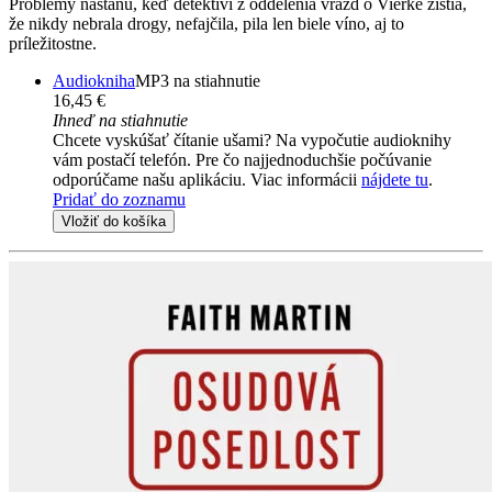
Problémy nastanú, keď detektívi z oddelenia vrážd o Vierke zistia,
že nikdy nebrala drogy, nefajčila, pila len biele víno, aj to
príležitostne.
Audiokniha
MP3 na stiahnutie
16,45 €
Ihneď na stiahnutie
Chcete vyskúšať čítanie ušami? Na vypočutie audioknihy
vám postačí telefón. Pre čo najjednoduchšie počúvanie
odporúčame našu aplikáciu. Viac informácii
nájdete tu
.
Pridať do zoznamu
Vložiť do košíka