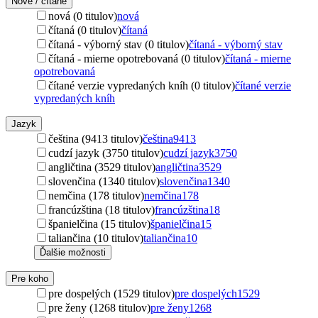
Nové / čítané
nová (0 titulov)
nová
čítaná (0 titulov)
čítaná
čítaná - výborný stav (0 titulov)
čítaná - výborný stav
čítaná - mierne opotrebovaná (0 titulov)
čítaná - mierne
opotrebovaná
čítané verzie vypredaných kníh (0 titulov)
čítané verzie
vypredaných kníh
Jazyk
čeština (9413 titulov)
čeština
9413
cudzí jazyk (3750 titulov)
cudzí jazyk
3750
angličtina (3529 titulov)
angličtina
3529
slovenčina (1340 titulov)
slovenčina
1340
nemčina (178 titulov)
nemčina
178
francúzština (18 titulov)
francúzština
18
španielčina (15 titulov)
španielčina
15
taliančina (10 titulov)
taliančina
10
Ďalšie možnosti
Pre koho
pre dospelých (1529 titulov)
pre dospelých
1529
pre ženy (1268 titulov)
pre ženy
1268