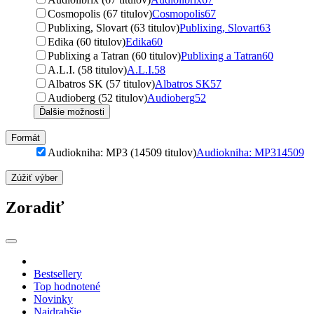
Cosmopolis (67 titulov)
Cosmopolis
67
Publixing, Slovart (63 titulov)
Publixing, Slovart
63
Edika (60 titulov)
Edika
60
Publixing a Tatran (60 titulov)
Publixing a Tatran
60
A.L.I. (58 titulov)
A.L.I.
58
Albatros SK (57 titulov)
Albatros SK
57
Audioberg (52 titulov)
Audioberg
52
Ďalšie možnosti
Formát
Audiokniha: MP3 (14509 titulov)
Audiokniha: MP3
14509
Zúžiť výber
Zoradiť
Bestsellery
Top hodnotené
Novinky
Najdrahšie