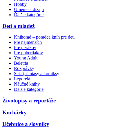
Hobby
Umenie a dizajn
Ďalšie kategórie
Deti a mládež
Knihorad – poradca kníh pre deti
Pre najmenších
Pre prvákov
Pre pubertiakov
Young Adult
Beletria
Rozprávky
Sci-fi, fantasy a komiksy
Leporelá
Náučné knihy
Ďalšie kategórie
Životopisy a reportáže
Kuchárky
Učebnice a slovníky