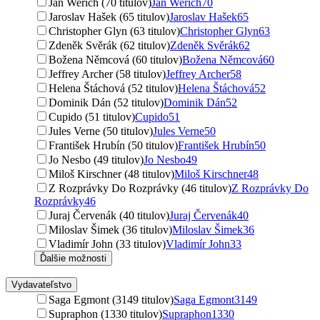
Jan Werich (70 titulov)
Jan Werich
70
Jaroslav Hašek (65 titulov)
Jaroslav Hašek
65
Christopher Glyn (63 titulov)
Christopher Glyn
63
Zdeněk Svěrák (62 titulov)
Zdeněk Svěrák
62
Božena Němcová (60 titulov)
Božena Němcová
60
Jeffrey Archer (58 titulov)
Jeffrey Archer
58
Helena Štáchová (52 titulov)
Helena Štáchová
52
Dominik Dán (52 titulov)
Dominik Dán
52
Cupido (51 titulov)
Cupido
51
Jules Verne (50 titulov)
Jules Verne
50
František Hrubín (50 titulov)
František Hrubín
50
Jo Nesbo (49 titulov)
Jo Nesbo
49
Miloš Kirschner (48 titulov)
Miloš Kirschner
48
Z Rozprávky Do Rozprávky (46 titulov)
Z Rozprávky Do
Rozprávky
46
Juraj Červenák (40 titulov)
Juraj Červenák
40
Miloslav Šimek (36 titulov)
Miloslav Šimek
36
Vladimír John (33 titulov)
Vladimír John
33
Ďalšie možnosti
Vydavateľstvo
Saga Egmont (3149 titulov)
Saga Egmont
3149
Supraphon (1330 titulov)
Supraphon
1330