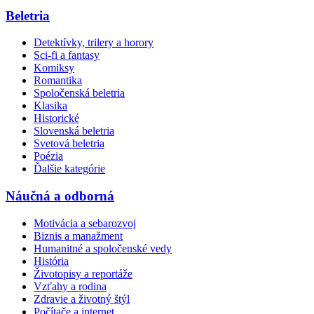
Beletria
Detektívky, trilery a horory
Sci-fi a fantasy
Komiksy
Romantika
Spoločenská beletria
Klasika
Historické
Slovenská beletria
Svetová beletria
Poézia
Ďalšie kategórie
Náučná a odborná
Motivácia a sebarozvoj
Biznis a manažment
Humanitné a spoločenské vedy
História
Životopisy a reportáže
Vzťahy a rodina
Zdravie a životný štýl
Počítače a internet