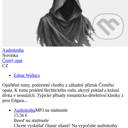
Audiokniha
Novinka
Černý opat
CZ
Edgar Wallace
Opuštěné ruiny, podzemní chodby a záhadný přízrak Černého
opata. K tomu prokletí šlechtického rodu, ukrytý poklad a krásná
dívka v nesnázích. Typické přísady romanticko-detektivní klasiky z
pera Edgara...
Audiokniha
MP3 na stiahnutie
15,56 €
Ihneď na stiahnutie
Chcete vyskúšať čítanie ušami? Na vypočutie audioknihy