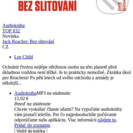
Audiokniha
TOP #32
Novinka
Jack Reacher: Bez slitování
CZ
Lee Child
Ochránit čtvrtou nejlépe střeženou osobu na této planetě před
úkladnou vraždou není těžké. Je to prakticky nemožné. Zkrátka úkol
pro Reachera! Po pěti letech od svého odchodu z armády je
někdejší...
Audiokniha
MP3 na stiahnutie
15,92 €
Ihneď na stiahnutie
Chcete vyskúšať čítanie ušami? Na vypočutie audioknihy
vám postačí telefón. Pre čo najjednoduchšie počúvanie
odporúčame našu aplikáciu. Viac informácii
nájdete tu
.
Pridať do zoznamu
Vložiť do košíka