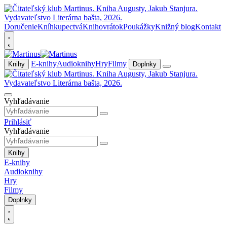
Doručenie
Kníhkupectvá
Knihovrátok
Poukážky
Knižný blog
Kontakt
E-knihy
Audioknihy
Hry
Filmy
Knihy
Doplnky
Vyhľadávanie
Prihlásiť
Vyhľadávanie
Knihy
E-knihy
Audioknihy
Hry
Filmy
Doplnky