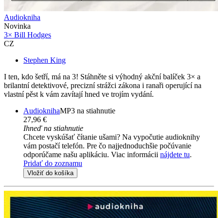
Audiokniha
Novinka
3× Bill Hodges
CZ
Stephen King
I ten, kdo šetří, má na 3! Stáhněte si výhodný akční balíček 3× a
brilantní detektivové, precizní strážci zákona i ranaři operující na
vlastní pěst k vám zavítají hned ve trojím vydání.
Audiokniha
MP3 na stiahnutie
27,96 €
Ihneď na stiahnutie
Chcete vyskúšať čítanie ušami? Na vypočutie audioknihy
vám postačí telefón. Pre čo najjednoduchšie počúvanie
odporúčame našu aplikáciu. Viac informácii
nájdete tu
.
Pridať do zoznamu
Vložiť do košíka