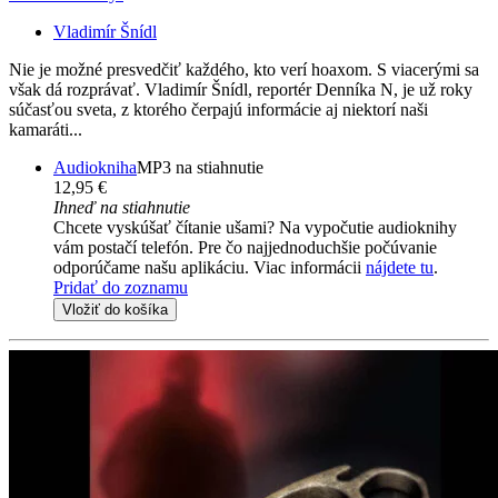
Vladimír Šnídl
Nie je možné presvedčiť každého, kto verí hoaxom. S viacerými sa
však dá rozprávať. Vladimír Šnídl, reportér Denníka N, je už roky
súčasťou sveta, z ktorého čerpajú informácie aj niektorí naši
kamaráti...
Audiokniha
MP3 na stiahnutie
12,95 €
Ihneď na stiahnutie
Chcete vyskúšať čítanie ušami? Na vypočutie audioknihy
vám postačí telefón. Pre čo najjednoduchšie počúvanie
odporúčame našu aplikáciu. Viac informácii
nájdete tu
.
Pridať do zoznamu
Vložiť do košíka