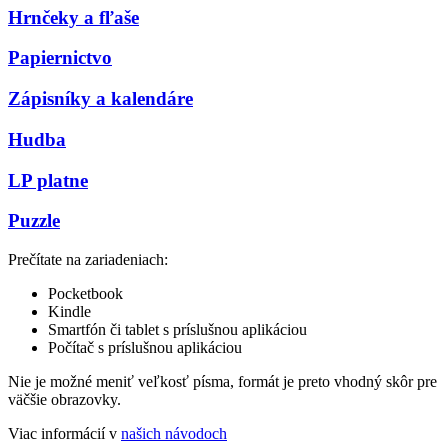
Hrnčeky a fľaše
Papiernictvo
Zápisníky a kalendáre
Hudba
LP platne
Puzzle
Prečítate na zariadeniach:
Pocketbook
Kindle
Smartfón či tablet s príslušnou aplikáciou
Počítač s príslušnou aplikáciou
Nie je možné meniť veľkosť písma, formát je preto vhodný skôr pre
väčšie obrazovky.
Viac informácií v
našich návodoch