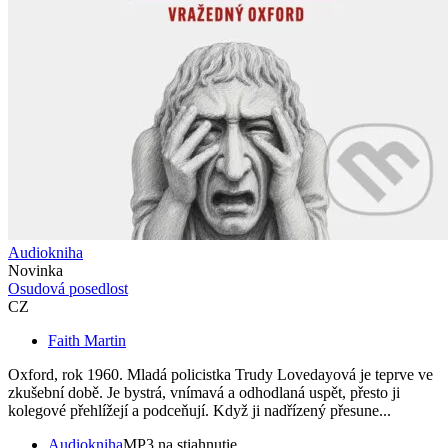
Audiokniha
Novinka
Osudová posedlost
CZ
Faith Martin
Oxford, rok 1960. Mladá policistka Trudy Lovedayová je teprve ve
zkušební době. Je bystrá, vnímavá a odhodlaná uspět, přesto ji
kolegové přehlížejí a podceňují. Když ji nadřízený přesune...
Audiokniha
MP3 na stiahnutie