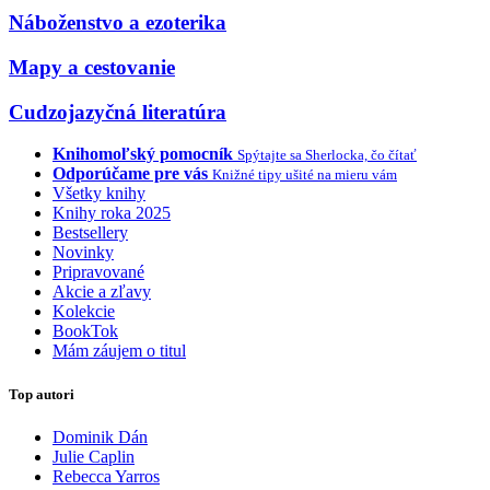
Náboženstvo a ezoterika
Mapy a cestovanie
Cudzojazyčná literatúra
Knihomoľský pomocník
Spýtajte sa Sherlocka, čo čítať
Odporúčame pre vás
Knižné tipy ušité na mieru vám
Všetky knihy
Knihy roka 2025
Bestsellery
Novinky
Pripravované
Akcie a zľavy
Kolekcie
BookTok
Mám záujem o titul
Top autori
Dominik Dán
Julie Caplin
Rebecca Yarros