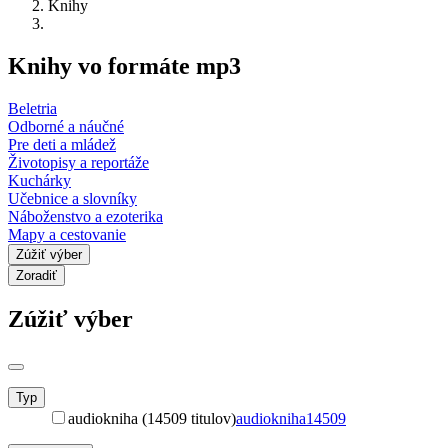
Knihy
Knihy vo formáte mp3
Beletria
Odborné a náučné
Pre deti a mládež
Životopisy a reportáže
Kuchárky
Učebnice a slovníky
Náboženstvo a ezoterika
Mapy a cestovanie
Zúžiť výber
Zoradiť
Zúžiť výber
Typ
audiokniha (14509 titulov)
audiokniha
14509