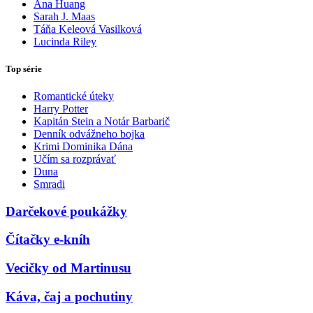
Ana Huang
Sarah J. Maas
Táňa Keleová Vasilková
Lucinda Riley
Top série
Romantické úteky
Harry Potter
Kapitán Stein a Notár Barbarič
Denník odvážneho bojka
Krimi Dominika Dána
Učím sa rozprávať
Duna
Smradi
Darčekové poukážky
Čítačky e-kníh
Vecičky od Martinusu
Káva, čaj a pochutiny