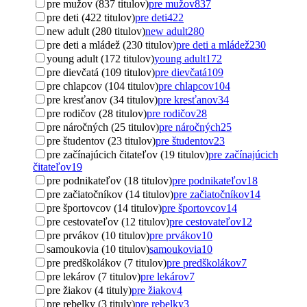
pre mužov (837 titulov)
pre mužov
837
pre deti (422 titulov)
pre deti
422
new adult (280 titulov)
new adult
280
pre deti a mládež (230 titulov)
pre deti a mládež
230
young adult (172 titulov)
young adult
172
pre dievčatá (109 titulov)
pre dievčatá
109
pre chlapcov (104 titulov)
pre chlapcov
104
pre kresťanov (34 titulov)
pre kresťanov
34
pre rodičov (28 titulov)
pre rodičov
28
pre náročných (25 titulov)
pre náročných
25
pre študentov (23 titulov)
pre študentov
23
pre začínajúcich čitateľov (19 titulov)
pre začínajúcich
čitateľov
19
pre podnikateľov (18 titulov)
pre podnikateľov
18
pre začiatočníkov (14 titulov)
pre začiatočníkov
14
pre športovcov (14 titulov)
pre športovcov
14
pre cestovateľov (12 titulov)
pre cestovateľov
12
pre prvákov (10 titulov)
pre prvákov
10
samoukovia (10 titulov)
samoukovia
10
pre predškolákov (7 titulov)
pre predškolákov
7
pre lekárov (7 titulov)
pre lekárov
7
pre žiakov (4 tituly)
pre žiakov
4
pre rebelky (3 tituly)
pre rebelky
3