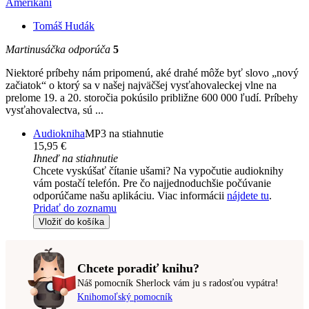
Amerikáni
Tomáš Hudák
Martinusáčka odporúča
5
Niektoré príbehy nám pripomenú, aké drahé môže byť slovo „nový
začiatok“ o ktorý sa v našej najväčšej vysťahovaleckej vlne na
prelome 19. a 20. storočia pokúsilo približne 600 000 ľudí. Príbehy
vysťahovalectva, sú ...
Audiokniha
MP3 na stiahnutie
15,95 €
Ihneď na stiahnutie
Chcete vyskúšať čítanie ušami? Na vypočutie audioknihy
vám postačí telefón. Pre čo najjednoduchšie počúvanie
odporúčame našu aplikáciu. Viac informácii
nájdete tu
.
Pridať do zoznamu
Vložiť do košíka
Chcete poradiť knihu?
Náš pomocník Sherlock vám ju s radosťou vypátra!
Knihomoľský pomocník