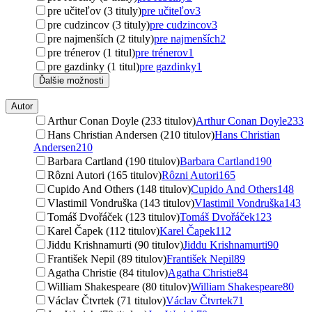
pre učiteľov (3 tituly)
pre učiteľov
3
pre cudzincov (3 tituly)
pre cudzincov
3
pre najmenších (2 tituly)
pre najmenších
2
pre trénerov (1 titul)
pre trénerov
1
pre gazdinky (1 titul)
pre gazdinky
1
Ďalšie možnosti
Autor
Arthur Conan Doyle (233 titulov)
Arthur Conan Doyle
233
Hans Christian Andersen (210 titulov)
Hans Christian
Andersen
210
Barbara Cartland (190 titulov)
Barbara Cartland
190
Rôzni Autori (165 titulov)
Rôzni Autori
165
Cupido And Others (148 titulov)
Cupido And Others
148
Vlastimil Vondruška (143 titulov)
Vlastimil Vondruška
143
Tomáš Dvořáček (123 titulov)
Tomáš Dvořáček
123
Karel Čapek (112 titulov)
Karel Čapek
112
Jiddu Krishnamurti (90 titulov)
Jiddu Krishnamurti
90
František Nepil (89 titulov)
František Nepil
89
Agatha Christie (84 titulov)
Agatha Christie
84
William Shakespeare (80 titulov)
William Shakespeare
80
Václav Čtvrtek (71 titulov)
Václav Čtvrtek
71