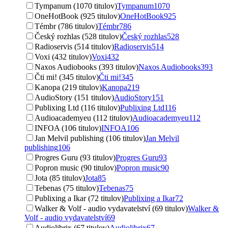
Tympanum (1070 titulov)
Tympanum
1070
OneHotBook (925 titulov)
OneHotBook
925
Témbr (786 titulov)
Témbr
786
Český rozhlas (528 titulov)
Český rozhlas
528
Radioservis (514 titulov)
Radioservis
514
Voxi (432 titulov)
Voxi
432
Naxos Audiobooks (393 titulov)
Naxos Audiobooks
393
Čti mi! (345 titulov)
Čti mi!
345
Kanopa (219 titulov)
Kanopa
219
AudioStory (151 titulov)
AudioStory
151
Publixing Ltd (116 titulov)
Publixing Ltd
116
Audioacademyeu (112 titulov)
Audioacademyeu
112
INFOA (106 titulov)
INFOA
106
Jan Melvil publishing (106 titulov)
Jan Melvil
publishing
106
Progres Guru (93 titulov)
Progres Guru
93
Popron music (90 titulov)
Popron music
90
Jota (85 titulov)
Jota
85
Tebenas (75 titulov)
Tebenas
75
Publixing a Ikar (72 titulov)
Publixing a Ikar
72
Walker & Volf - audio vydavatelství (69 titulov)
Walker &
Volf - audio vydavatelství
69
Audiolibrix (67 titulov)
Audiolibrix
67