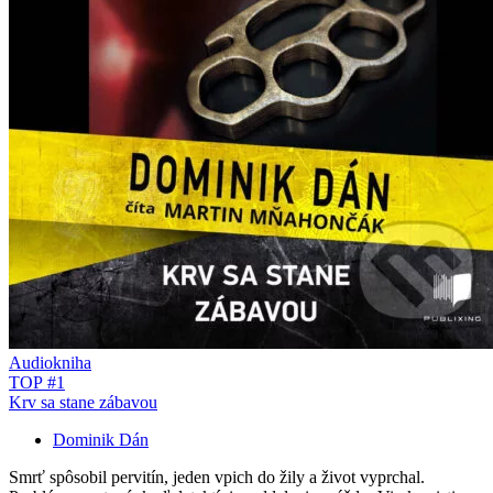
Audiokniha
TOP #1
Krv sa stane zábavou
Dominik Dán
Smrť spôsobil pervitín, jeden vpich do žily a život vyprchal.