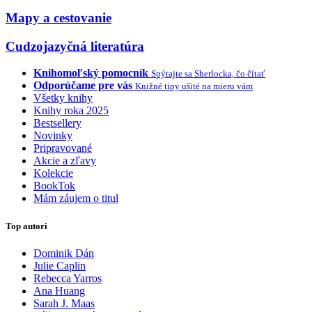
Mapy a cestovanie
Cudzojazyčná literatúra
Knihomoľský pomocník
Spýtajte sa Sherlocka, čo čítať
Odporúčame pre vás
Knižné tipy ušité na mieru vám
Všetky knihy
Knihy roka 2025
Bestsellery
Novinky
Pripravované
Akcie a zľavy
Kolekcie
BookTok
Mám záujem o titul
Top autori
Dominik Dán
Julie Caplin
Rebecca Yarros
Ana Huang
Sarah J. Maas