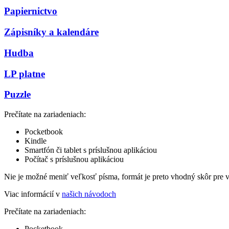
Papiernictvo
Zápisníky a kalendáre
Hudba
LP platne
Puzzle
Prečítate na zariadeniach:
Pocketbook
Kindle
Smartfón či tablet s príslušnou aplikáciou
Počítač s príslušnou aplikáciou
Nie je možné meniť veľkosť písma, formát je preto vhodný skôr pre 
Viac informácií v
našich návodoch
Prečítate na zariadeniach:
Pocketbook