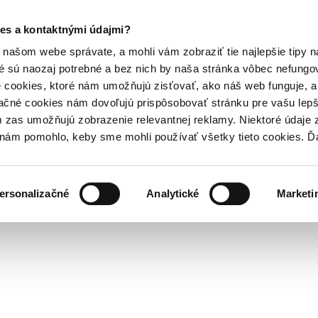
es a kontaktnými údajmi?
našom webe správate, a mohli vám zobraziť tie najlepšie tipy n
é sú naozaj potrebné a bez nich by naša stránka vôbec nefung
 cookies, ktoré nám umožňujú zisťovať, ako náš web funguje, a 
ačné cookies nám dovoľujú prispôsobovať stránku pre vašu lepši
zas umožňujú zobrazenie relevantnej reklamy. Niektoré údaje z
y nám pomohlo, keby sme mohli používať všetky tieto cookies. 
ersonalizačné
Analytické
Marketi