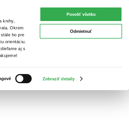
Povoliť všetko
a knihy,
ovala. Okrem
Odmietnuť
stále ho pre
u orientáciu.
dieľame aj s
Ďakujeme!
ngové
Zobraziť detaily