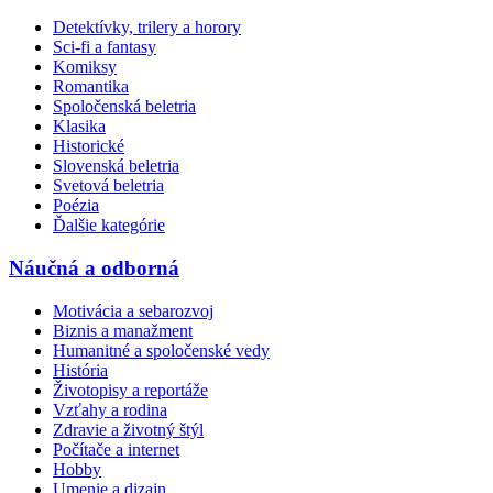
Detektívky, trilery a horory
Sci-fi a fantasy
Komiksy
Romantika
Spoločenská beletria
Klasika
Historické
Slovenská beletria
Svetová beletria
Poézia
Ďalšie kategórie
Náučná a odborná
Motivácia a sebarozvoj
Biznis a manažment
Humanitné a spoločenské vedy
História
Životopisy a reportáže
Vzťahy a rodina
Zdravie a životný štýl
Počítače a internet
Hobby
Umenie a dizajn