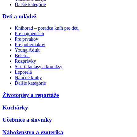
Ďalšie kategórie
Deti a mládež
Knihorad – poradca kníh pre deti
Pre najmenších
Pre prvákov
Pre pubertiakov
Young Adult
Beletria
Rozprávky
Sci-fi, fantasy a komiksy
Leporelá
Náučné knihy
Ďalšie kategórie
Životopisy a reportáže
Kuchárky
Učebnice a slovníky
Náboženstvo a ezoterika