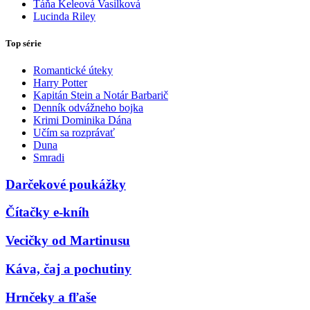
Táňa Keleová Vasilková
Lucinda Riley
Top série
Romantické úteky
Harry Potter
Kapitán Stein a Notár Barbarič
Denník odvážneho bojka
Krimi Dominika Dána
Učím sa rozprávať
Duna
Smradi
Darčekové poukážky
Čítačky e-kníh
Vecičky od Martinusu
Káva, čaj a pochutiny
Hrnčeky a fľaše