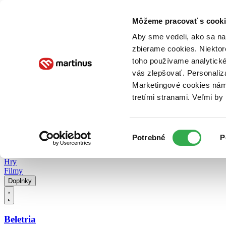
Doručenie
Kníhkupectvá
Knihovrátok
Poukážky
Knižný blog
Kontakt
Môžeme pracovať s cooki
Aby sme vedeli, ako sa na 
zbierame cookies. Niektor
E-knihy
Audioknihy
Hry
Filmy
Knihy
Doplnky
toho používame analytické
vás zlepšovať. Personaliz
Vyhľadávanie
Marketingové cookies nám 
tretími stranami. Veľmi b
Prihlásiť
Vyhľadávanie
Výber
Knihy
Potrebné
P
súhlasu
E-knihy
Audioknihy
Hry
Filmy
Doplnky
Beletria