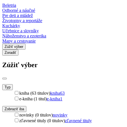
Beletria
Odborné a náučné
Pre deti a mládež
Životopisy a reportáže
Kuchárky
Učebnice a slovníky
Náboženstvo a ezoterika
Mapy a cestovanie
Zúžiť výber
Zoradiť
Zúžiť výber
Typ
kniha (63 titulov)
kniha
63
e-kniha (1 titul)
e-kniha
1
Zobraziť iba
novinky (0 titulov)
novinky
zľavnené tituly (0 titulov)
zľavnené tituly