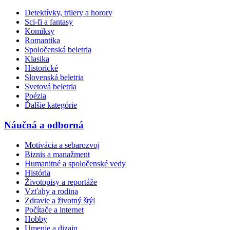
Detektívky, trilery a horory
Sci-fi a fantasy
Komiksy
Romantika
Spoločenská beletria
Klasika
Historické
Slovenská beletria
Svetová beletria
Poézia
Ďalšie kategórie
Náučná a odborná
Motivácia a sebarozvoj
Biznis a manažment
Humanitné a spoločenské vedy
História
Životopisy a reportáže
Vzťahy a rodina
Zdravie a životný štýl
Počítače a internet
Hobby
Umenie a dizajn