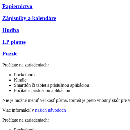
Papiernictvo
Zápisníky a kalendáre
Hudba
LP platne
Puzzle
Prečítate na zariadeniach:
Pocketbook
Kindle
Smartfón či tablet s príslušnou aplikáciou
Počítač s príslušnou aplikáciou
Nie je možné meniť veľkosť písma, formát je preto vhodný skôr pre 
Viac informácií v
našich návodoch
Prečítate na zariadeniach:
Pocketbook