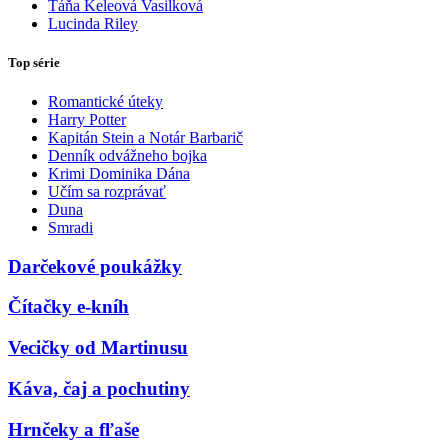
Táňa Keleová Vasilková
Lucinda Riley
Top série
Romantické úteky
Harry Potter
Kapitán Stein a Notár Barbarič
Denník odvážneho bojka
Krimi Dominika Dána
Učím sa rozprávať
Duna
Smradi
Darčekové poukážky
Čítačky e-kníh
Vecičky od Martinusu
Káva, čaj a pochutiny
Hrnčeky a fľaše