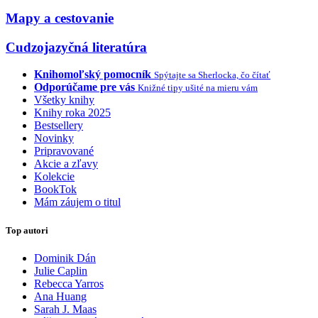
Mapy a cestovanie
Cudzojazyčná literatúra
Knihomoľský pomocník
Spýtajte sa Sherlocka, čo čítať
Odporúčame pre vás
Knižné tipy ušité na mieru vám
Všetky knihy
Knihy roka 2025
Bestsellery
Novinky
Pripravované
Akcie a zľavy
Kolekcie
BookTok
Mám záujem o titul
Top autori
Dominik Dán
Julie Caplin
Rebecca Yarros
Ana Huang
Sarah J. Maas