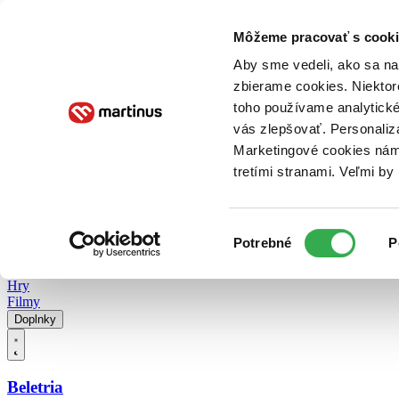
Doručenie
Kníhkupectvá
Knihovrátok
Poukážky
Knižný blog
Kontakt
Môžeme pracovať s cooki
Aby sme vedeli, ako sa na 
zbierame cookies. Niektor
E-knihy
Audioknihy
Hry
Filmy
Knihy
Doplnky
toho používame analytické
vás zlepšovať. Personaliz
Vyhľadávanie
Marketingové cookies nám 
tretími stranami. Veľmi b
Prihlásiť
Vyhľadávanie
Výber
Knihy
Potrebné
P
súhlasu
E-knihy
Audioknihy
Hry
Filmy
Doplnky
Beletria