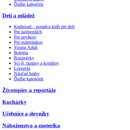
Ďalšie kategórie
Deti a mládež
Knihorad – poradca kníh pre deti
Pre najmenších
Pre prvákov
Pre pubertiakov
Young Adult
Beletria
Rozprávky
Sci-fi, fantasy a komiksy
Leporelá
Náučné knihy
Ďalšie kategórie
Životopisy a reportáže
Kuchárky
Učebnice a slovníky
Náboženstvo a ezoterika