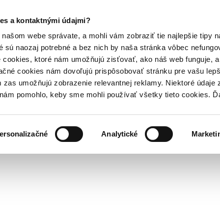
es a kontaktnými údajmi?
našom webe správate, a mohli vám zobraziť tie najlepšie tipy n
é sú naozaj potrebné a bez nich by naša stránka vôbec nefung
 cookies, ktoré nám umožňujú zisťovať, ako náš web funguje, a 
ačné cookies nám dovoľujú prispôsobovať stránku pre vašu lepši
zas umožňujú zobrazenie relevantnej reklamy. Niektoré údaje z
y nám pomohlo, keby sme mohli používať všetky tieto cookies. 
ersonalizačné
Analytické
Marketi