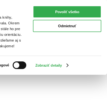
Povoliť všetko
a knihy,
ovala. Okrem
Odmietnuť
stále ho pre
u orientáciu.
dieľame aj s
Ďakujeme!
ngové
Zobraziť detaily