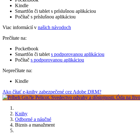
Kindle
Smartfón či tablet s príslušnou aplikáciou
Počítač s príslušnou aplikáciou
Viac informácií v
našich návodoch
Prečítate na:
Pocketbook
Smartfón či tablet
s podporovanou aplikáciou
Počítač
s podporovanou aplikáciou
Neprečítate na:
Kindle
Ako čítať e-knihy zabezpečené cez Adobe DRM?
Knihy
Odborné a náučné
Biznis a manažment