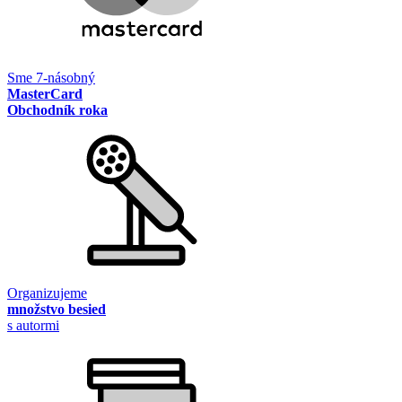
Sme 7-násobný
MasterCard
Obchodník roka
Organizujeme
množstvo besied
s autormi