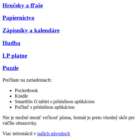
Hrnčeky a fľaše
Papiernictvo
Zápisníky a kalendáre
Hudba
LP platne
Puzzle
Prečítate na zariadeniach:
Pocketbook
Kindle
Smartfón či tablet s príslušnou aplikáciou
Počítač s príslušnou aplikáciou
Nie je možné meniť veľkosť písma, formát je preto vhodný skôr pre
väčšie obrazovky.
Viac informácií v
našich návodoch