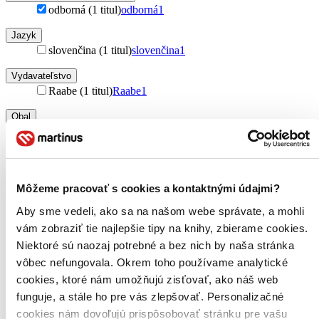
odborná (1 titul)
odborná
1
Jazyk
slovenčina (1 titul)
slovenčina
1
Vydavateľstvo
Raabe (1 titul)
Raabe
1
Obal
zakladač (1 titul)
zakladač
1
Zúžiť výber
Zoradiť
Môžeme pracovať s cookies a kontaktnými údajmi?
Aby sme vedeli, ako sa na našom webe správate, a mohli
vám zobraziť tie najlepšie tipy na knihy, zbierame cookies.
Niektoré sú naozaj potrebné a bez nich by naša stránka
Bestsellery
vôbec nefungovala. Okrem toho používame analytické
Top hodnotené
cookies, ktoré nám umožňujú zisťovať, ako náš web
Novinky
Najdrahšie
funguje, a stále ho pre vás zlepšovať. Personalizačné
Najlacnejšie
cookies nám dovoľujú prispôsobovať stránku pre vašu