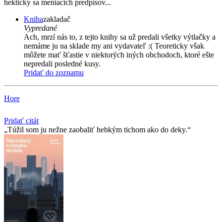
hekticky sa meniacich predpisov...
Kniha
zakladač
Vypredané
Ach, mrzí nás to, z tejto knihy sa už predali všetky výtlačky a
nemáme ju na sklade my ani vydavateľ :( Teoreticky však
môžete mať šťastie v niektorých iných obchodoch, ktoré ešte
nepredali posledné kusy.
Pridať do zoznamu
Hore
Pridať citát
Túžil som ju nežne zaobaliť hebkým tichom ako do deky.