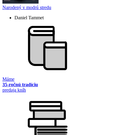
Narodený v modrú stredu
Daniel Tammet
Máme
35-ročnú tradíciu
predaja kníh