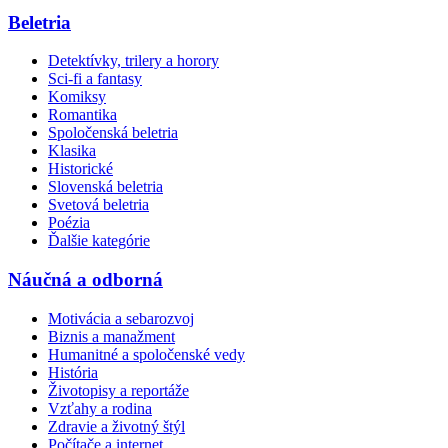
Beletria
Detektívky, trilery a horory
Sci-fi a fantasy
Komiksy
Romantika
Spoločenská beletria
Klasika
Historické
Slovenská beletria
Svetová beletria
Poézia
Ďalšie kategórie
Náučná a odborná
Motivácia a sebarozvoj
Biznis a manažment
Humanitné a spoločenské vedy
História
Životopisy a reportáže
Vzťahy a rodina
Zdravie a životný štýl
Počítače a internet