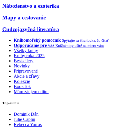
Náboženstvo a ezoterika
Mapy a cestovanie
Cudzojazyčná literatúra
Knihomoľský pomocník
Spýtajte sa Sherlocka, čo čítať
Odporúčame pre vás
Knižné tipy ušité na mieru vám
Všetky knihy
Knihy roka 2025
Bestsellery
Novinky
Pripravované
Akcie a zľavy
Kolekcie
BookTok
Mám záujem o titul
Top autori
Dominik Dán
Julie Caplin
Rebecca Yarros