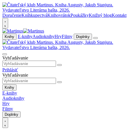
Doručenie
Kníhkupectvá
Knihovrátok
Poukážky
Knižný blog
Kontakt
E-knihy
Audioknihy
Hry
Filmy
Knihy
Doplnky
Vyhľadávanie
Prihlásiť
Vyhľadávanie
Knihy
E-knihy
Audioknihy
Hry
Filmy
Doplnky