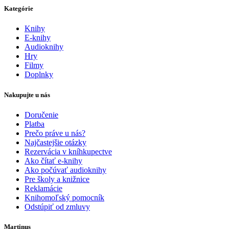
Kategórie
Knihy
E-knihy
Audioknihy
Hry
Filmy
Doplnky
Nakupujte u nás
Doručenie
Platba
Prečo práve u nás?
Najčastejšie otázky
Rezervácia v kníhkupectve
Ako čítať e-knihy
Ako počúvať audioknihy
Pre školy a knižnice
Reklamácie
Knihomoľský pomocník
Odstúpiť od zmluvy
Martinus