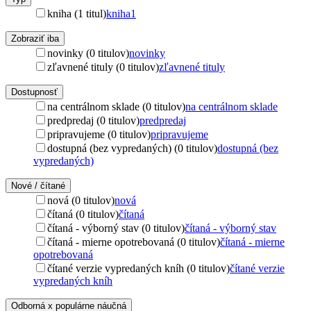
kniha (1 titul)
kniha
1
Zobraziť iba
novinky (0 titulov)
novinky
zľavnené tituly (0 titulov)
zľavnené tituly
Dostupnosť
na centrálnom sklade (0 titulov)
na centrálnom sklade
predpredaj (0 titulov)
predpredaj
pripravujeme (0 titulov)
pripravujeme
dostupná (bez vypredaných) (0 titulov)
dostupná (bez
vypredaných)
Nové / čítané
nová (0 titulov)
nová
čítaná (0 titulov)
čítaná
čítaná - výborný stav (0 titulov)
čítaná - výborný stav
čítaná - mierne opotrebovaná (0 titulov)
čítaná - mierne
opotrebovaná
čítané verzie vypredaných kníh (0 titulov)
čítané verzie
vypredaných kníh
Odborná x populárne náučná