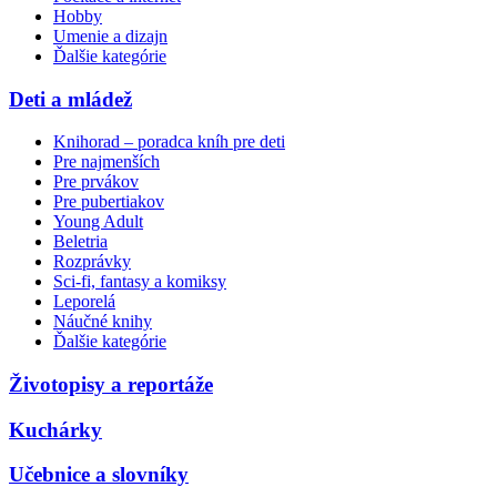
Hobby
Umenie a dizajn
Ďalšie kategórie
Deti a mládež
Knihorad – poradca kníh pre deti
Pre najmenších
Pre prvákov
Pre pubertiakov
Young Adult
Beletria
Rozprávky
Sci-fi, fantasy a komiksy
Leporelá
Náučné knihy
Ďalšie kategórie
Životopisy a reportáže
Kuchárky
Učebnice a slovníky