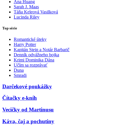
Ana Huang
Sarah J. Maas
Táňa Keleová Vasilková
Lucinda Riley
Top série
Romantické úteky
Harry Potter
Kapitán Stein a Notár Barbarič
Denník odvážneho bojka
Krimi Dominika Dána
Učím sa rozprávať
Duna
Smradi
Darčekové poukážky
Čítačky e-kníh
Vecičky od Martinusu
Káva, čaj a pochutiny