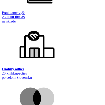
Ponúkame vyše
250 000 titulov
na sklade
Osobný odber
20 kníhkupectiev
po celom Slovensku