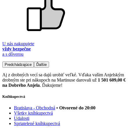
U nás nakupujete
vždy bezpečne
a s dôverou
Predchádzajúce
Ďalšie
Aj z drobných vecí sa dajú urobiť veľké. Vďaka vašim Anjelským
drobným ste pri nákupoch na Martinuse darovali už
1 501 609,00 €
na Dobrého Anjela
. Ďakujeme!
Kníhkupectvá
Bratislava - Obchodná
• Otvorené do 20:00
Všetky kníhkupectvá
Udalosti
Spriatelené kníhkupectvá