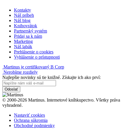
Kontakty
Náš príbeh
Náš blog
Knihovrátok
Partnerský systém
Pridaj sa k nám
Marketing
Náš labák
Prehlásenie o cookies
Vyhlásenie o prístupnosti
Martinus je certifikovaný B Corp
Nerobíme rozdiely
Najlepšie novinky sú tie knižné. Získajte ich ako prví:
Odoslať
© 2000-2026 Martinus. Internetové kníhkupectvo. Všetky práva
vyhradené.
Nastaviť cookies
Ochrana súkromia
Obchodné podmienky