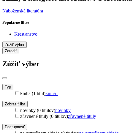
Náboženská literatúra
Populárne filtre
Kresťanstvo
Zúžiť výber
Zoradiť
Zúžiť výber
Typ
kniha (1 titul)
kniha
1
Zobraziť iba
novinky (0 titulov)
novinky
zľavnené tituly (0 titulov)
zľavnené tituly
Dostupnosť