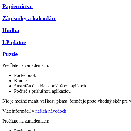
Papiernictvo
Zápisníky a kalendáre
Hudba
LP platne
Puzzle
Prečítate na zariadeniach:
Pocketbook
Kindle
Smartfón či tablet s príslušnou aplikáciou
Počítač s príslušnou aplikáciou
Nie je možné meniť veľkosť písma, formát je preto vhodný skôr pre 
Viac informácií v
našich návodoch
Prečítate na zariadeniach:
Pocketbook