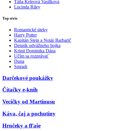
Táňa Keleová Vasilková
Lucinda Riley
Top série
Romantické úteky
Harry Potter
Kapitán Stein a Notár Barbarič
Denník odvážneho bojka
Krimi Dominika Dána
Učím sa rozprávať
Duna
Smradi
Darčekové poukážky
Čítačky e-kníh
Vecičky od Martinusu
Káva, čaj a pochutiny
Hrnčeky a fľaše