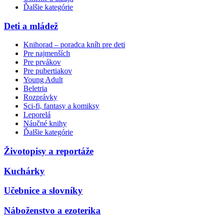
Ďalšie kategórie
Deti a mládež
Knihorad – poradca kníh pre deti
Pre najmenších
Pre prvákov
Pre pubertiakov
Young Adult
Beletria
Rozprávky
Sci-fi, fantasy a komiksy
Leporelá
Náučné knihy
Ďalšie kategórie
Životopisy a reportáže
Kuchárky
Učebnice a slovníky
Náboženstvo a ezoterika