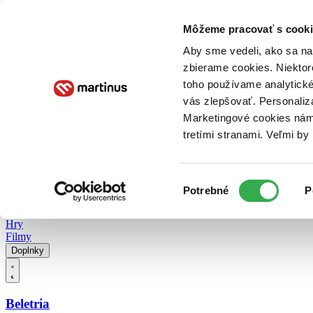
Doručenie
Kníhkupectvá
Knihovrátok
Poukážky
Knižný blog
Kontakt
Môžeme pracovať s cooki
Aby sme vedeli, ako sa na 
zbierame cookies. Niektor
E-knihy
Audioknihy
Hry
Filmy
Knihy
Doplnky
toho používame analytické
vás zlepšovať. Personaliz
Vyhľadávanie
Marketingové cookies nám 
tretími stranami. Veľmi b
Prihlásiť
Vyhľadávanie
Výber
Knihy
Potrebné
P
súhlasu
E-knihy
Audioknihy
Hry
Filmy
Doplnky
Beletria