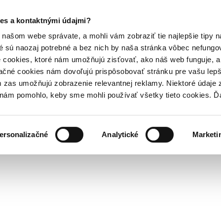
es a kontaktnými údajmi?
našom webe správate, a mohli vám zobraziť tie najlepšie tipy n
é sú naozaj potrebné a bez nich by naša stránka vôbec nefung
 cookies, ktoré nám umožňujú zisťovať, ako náš web funguje, a 
ačné cookies nám dovoľujú prispôsobovať stránku pre vašu lepši
zas umožňujú zobrazenie relevantnej reklamy. Niektoré údaje z
y nám pomohlo, keby sme mohli používať všetky tieto cookies. 
ersonalizačné
Analytické
Marketi