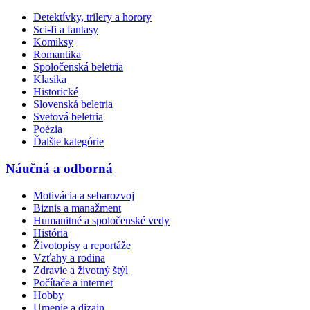
Detektívky, trilery a horory
Sci-fi a fantasy
Komiksy
Romantika
Spoločenská beletria
Klasika
Historické
Slovenská beletria
Svetová beletria
Poézia
Ďalšie kategórie
Náučná a odborná
Motivácia a sebarozvoj
Biznis a manažment
Humanitné a spoločenské vedy
História
Životopisy a reportáže
Vzťahy a rodina
Zdravie a životný štýl
Počítače a internet
Hobby
Umenie a dizajn