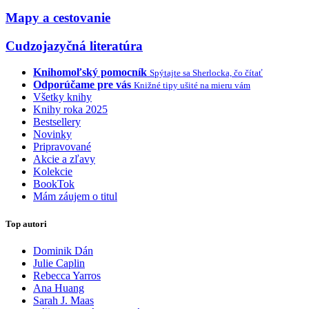
Mapy a cestovanie
Cudzojazyčná literatúra
Knihomoľský pomocník
Spýtajte sa Sherlocka, čo čítať
Odporúčame pre vás
Knižné tipy ušité na mieru vám
Všetky knihy
Knihy roka 2025
Bestsellery
Novinky
Pripravované
Akcie a zľavy
Kolekcie
BookTok
Mám záujem o titul
Top autori
Dominik Dán
Julie Caplin
Rebecca Yarros
Ana Huang
Sarah J. Maas