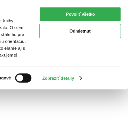
Povoliť všetko
a knihy,
ovala. Okrem
Odmietnuť
stále ho pre
u orientáciu.
dieľame aj s
Ďakujeme!
ngové
Zobraziť detaily