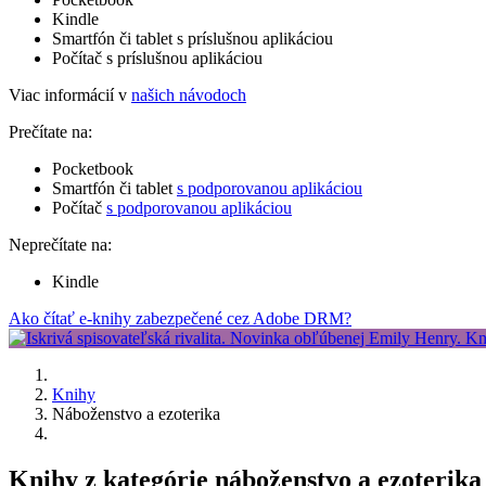
Kindle
Smartfón či tablet s príslušnou aplikáciou
Počítač s príslušnou aplikáciou
Viac informácií v
našich návodoch
Prečítate na:
Pocketbook
Smartfón či tablet
s podporovanou aplikáciou
Počítač
s podporovanou aplikáciou
Neprečítate na:
Kindle
Ako čítať e-knihy zabezpečené cez Adobe DRM?
Knihy
Náboženstvo a ezoterika
Knihy z kategórie náboženstvo a ezoterika