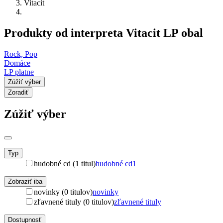
Vitacit
Produkty od interpreta Vitacit LP obal
Rock, Pop
Domáce
LP platne
Zúžiť výber
Zoradiť
Zúžiť výber
Typ
hudobné cd (1 titul)
hudobné cd
1
Zobraziť iba
novinky (0 titulov)
novinky
zľavnené tituly (0 titulov)
zľavnené tituly
Dostupnosť