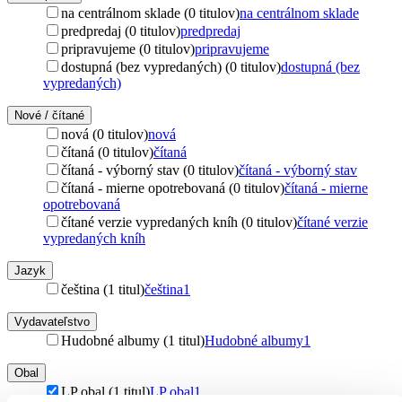
na centrálnom sklade (0 titulov)
na centrálnom sklade
predpredaj (0 titulov)
predpredaj
pripravujeme (0 titulov)
pripravujeme
dostupná (bez vypredaných) (0 titulov)
dostupná (bez
vypredaných)
Nové / čítané
nová (0 titulov)
nová
čítaná (0 titulov)
čítaná
čítaná - výborný stav (0 titulov)
čítaná - výborný stav
čítaná - mierne opotrebovaná (0 titulov)
čítaná - mierne
opotrebovaná
čítané verzie vypredaných kníh (0 titulov)
čítané verzie
vypredaných kníh
Jazyk
čeština (1 titul)
čeština
1
Vydavateľstvo
Hudobné albumy (1 titul)
Hudobné albumy
1
Obal
LP obal (1 titul)
LP obal
1