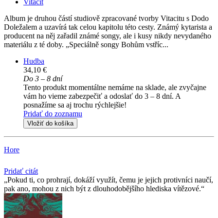
Vitacit
Album je druhou částí studiově zpracované tvorby Vitacitu s Dodo
Doležalem a uzavírá tak celou kapitolu této cesty. Známý kytarista a
producent na něj zařadil známé songy, ale i kusy nikdy nevydaného
materiálu z té doby. „Speciálně songy Bohům vstříc...
Hudba
34,10 €
Do 3 – 8 dní
Tento produkt momentálne nemáme na sklade, ale zvyčajne
vám ho vieme zabezpečiť a odoslať do 3 – 8 dní. A
posnažíme sa aj trochu rýchlejšie!
Pridať do zoznamu
Vložiť do košíka
Hore
Pridať citát
Pokud ti, co prohrají, dokáží využít, čemu je jejich protivníci naučí,
pak ano, mohou z nich být z dlouhodobějšího hlediska vítězové.