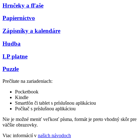
Hrnčeky a fľaše
Papiernictvo
Zápisníky a kalendáre
Hudba
LP platne
Puzzle
Prečítate na zariadeniach:
Pocketbook
Kindle
Smartfón či tablet s príslušnou aplikáciou
Počítač s príslušnou aplikáciou
Nie je možné meniť veľkosť písma, formát je preto vhodný skôr pre
väčšie obrazovky.
Viac informácií v
našich návodoch