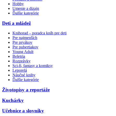
Hobby
Umenie a dizajn
Ďalšie kategórie
Deti a mládež
Knihorad – poradca kníh pre deti
Pre najmenších
Pre prvákov
Pre pubertiakov
Young Adult
Beletria
Rozprávky
Sci-fi, fantasy a komiksy
Leporelá
Náučné knihy
Ďalšie kategórie
Životopisy a reportáže
Kuchárky
Učebnice a slovníky