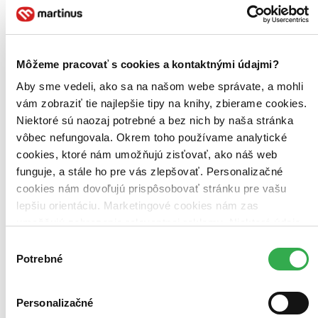
Zúžiť výber
Zoradiť
Môžeme pracovať s cookies a kontaktnými údajmi?
Aby sme vedeli, ako sa na našom webe správate, a mohli
vám zobraziť tie najlepšie tipy na knihy, zbierame cookies.
Bestsellery
Niektoré sú naozaj potrebné a bez nich by naša stránka
Top hodnotené
vôbec nefungovala. Okrem toho používame analytické
Novinky
Najdrahšie
cookies, ktoré nám umožňujú zisťovať, ako náš web
Najlacnejšie
funguje, a stále ho pre vás zlepšovať. Personalizačné
Najvyššia zľava
cookies nám dovoľujú prispôsobovať stránku pre vašu
lepšiu orientáciu. Marketingové cookies nám zas
Použité filtre
umožňujú zobrazenie relevantnej reklamy. Niektoré údaje
Zrušiť filtre
zdieľame aj s tretími stranami. Veľmi by nám pomohlo,
LP obal
Výber
keby sme mohli používať všetky tieto cookies. Ďakujeme!
Potrebné
súhlasu
Personalizačné