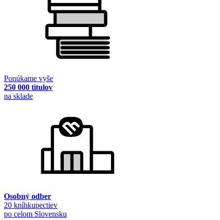
Ponúkame vyše
250 000 titulov
na sklade
Osobný odber
20 kníhkupectiev
po celom Slovensku