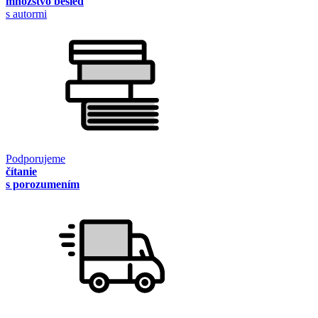
množstvo besied
s autormi
Podporujeme
čítanie
s porozumením