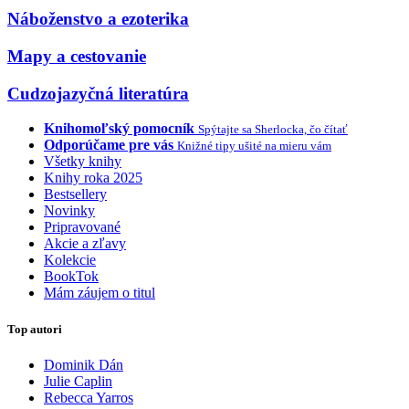
Náboženstvo a ezoterika
Mapy a cestovanie
Cudzojazyčná literatúra
Knihomoľský pomocník
Spýtajte sa Sherlocka, čo čítať
Odporúčame pre vás
Knižné tipy ušité na mieru vám
Všetky knihy
Knihy roka 2025
Bestsellery
Novinky
Pripravované
Akcie a zľavy
Kolekcie
BookTok
Mám záujem o titul
Top autori
Dominik Dán
Julie Caplin
Rebecca Yarros