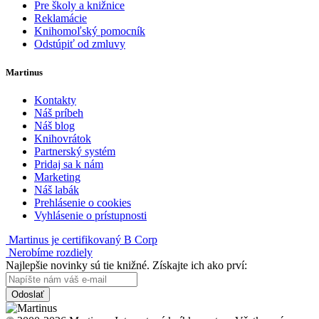
Pre školy a knižnice
Reklamácie
Knihomoľský pomocník
Odstúpiť od zmluvy
Martinus
Kontakty
Náš príbeh
Náš blog
Knihovrátok
Partnerský systém
Pridaj sa k nám
Marketing
Náš labák
Prehlásenie o cookies
Vyhlásenie o prístupnosti
Martinus je certifikovaný B Corp
Nerobíme rozdiely
Najlepšie novinky sú tie knižné. Získajte ich ako prví:
Odoslať