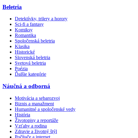
Beletria
Detektívky, trilery a horory
Sci-fi a fantasy
Komiksy
Romantika
Spoločenská beletria
Klasika
Historické
Slovenská beletria
Svetová beletria
Poézia
Ďalšie kategórie
Náučná a odborná
Motivácia a sebarozvoj
Biznis a manažment
Humanitné a spoločenské vedy
História
Životopisy a reportáže
Vzťahy a rodina
Zdravie a životný štýl
Počítače a internet