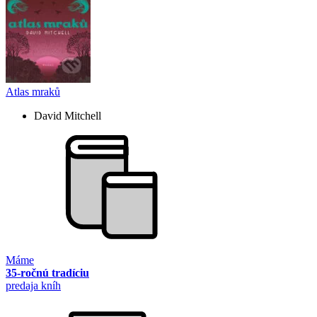
Atlas mraků
David Mitchell
Máme
35-ročnú tradíciu
predaja kníh