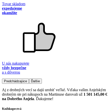
Tovar skladom
expedujeme
okamžite
U nás nakupujete
vždy bezpečne
a s dôverou
Predchádzajúce
Ďalšie
Aj z drobných vecí sa dajú urobiť veľké. Vďaka vašim Anjelským
drobným ste pri nákupoch na Martinuse darovali už
1 501 145,00 €
na Dobrého Anjela
. Ďakujeme!
Kníhkupectvá