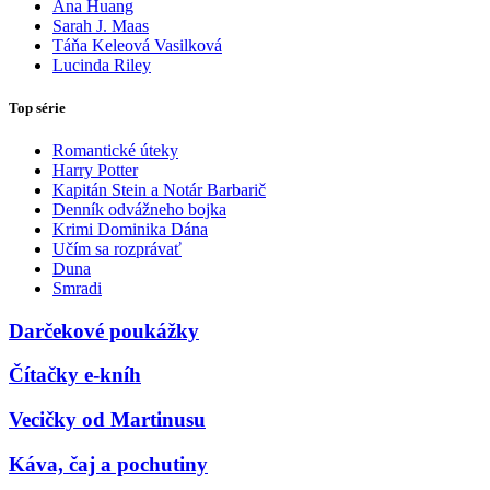
Ana Huang
Sarah J. Maas
Táňa Keleová Vasilková
Lucinda Riley
Top série
Romantické úteky
Harry Potter
Kapitán Stein a Notár Barbarič
Denník odvážneho bojka
Krimi Dominika Dána
Učím sa rozprávať
Duna
Smradi
Darčekové poukážky
Čítačky e-kníh
Vecičky od Martinusu
Káva, čaj a pochutiny