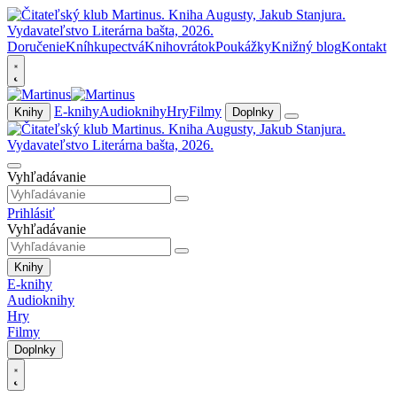
Doručenie
Kníhkupectvá
Knihovrátok
Poukážky
Knižný blog
Kontakt
E-knihy
Audioknihy
Hry
Filmy
Knihy
Doplnky
Vyhľadávanie
Prihlásiť
Vyhľadávanie
Knihy
E-knihy
Audioknihy
Hry
Filmy
Doplnky