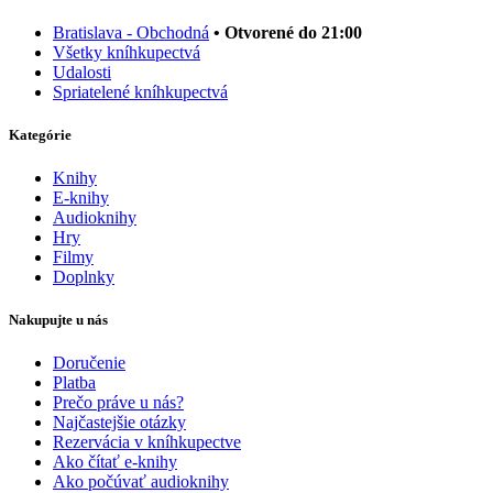
Bratislava - Obchodná
• Otvorené do 21:00
Všetky kníhkupectvá
Udalosti
Spriatelené kníhkupectvá
Kategórie
Knihy
E-knihy
Audioknihy
Hry
Filmy
Doplnky
Nakupujte u nás
Doručenie
Platba
Prečo práve u nás?
Najčastejšie otázky
Rezervácia v kníhkupectve
Ako čítať e-knihy
Ako počúvať audioknihy