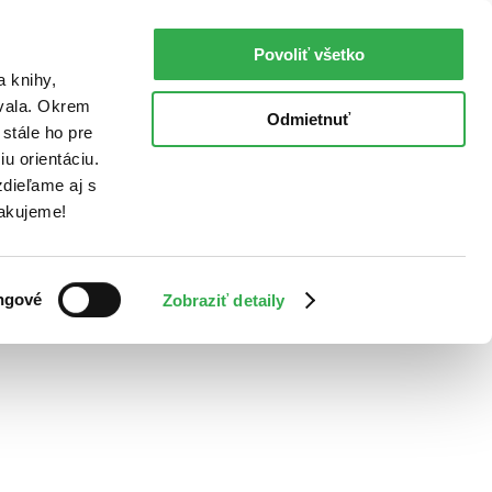
Povoliť všetko
a knihy,
ovala. Okrem
Odmietnuť
stále ho pre
u orientáciu.
dieľame aj s
Ďakujeme!
ngové
Zobraziť detaily