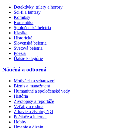
Detektívky, trilery a horory
Sci-fi a fantasy
Komiksy
Romantika
Spoločenská beletria
Klasika
Historické
Slovenská beletria
Svetová beletria
Poézia
Ďalšie kategórie
Náučná a odborná
Motivácia a sebarozvoj
Biznis a manažment
Humanitné a spoločenské vedy
História
Životopisy a reportáže
Vzťahy a rodina
Zdravie a životný štýl
Počítače a internet
Hobby
Umenie a dizajn