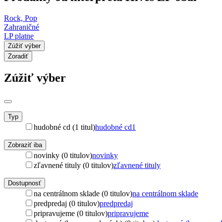
Rock, Pop
Zahraničné
LP platne
Zúžiť výber
Zoradiť
Zúžiť výber
Typ
hudobné cd (1 titul)
hudobné cd
1
Zobraziť iba
novinky (0 titulov)
novinky
zľavnené tituly (0 titulov)
zľavnené tituly
Dostupnosť
na centrálnom sklade (0 titulov)
na centrálnom sklade
predpredaj (0 titulov)
predpredaj
pripravujeme (0 titulov)
pripravujeme