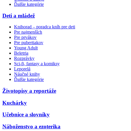
Ďalšie kategórie
Deti a mládež
Knihorad – poradca kníh pre deti
Pre najmenších
Pre prvákov
Pre pubertiakov
Young Adult
Beletria
Rozprávky
Sci-fi, fantasy a komiksy
Leporelá
Náučné knihy
Ďalšie kategórie
Životopisy a reportáže
Kuchárky
Učebnice a slovníky
Náboženstvo a ezoterika