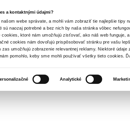
es a kontaktnými údajmi?
našom webe správate, a mohli vám zobraziť tie najlepšie tipy n
é sú naozaj potrebné a bez nich by naša stránka vôbec nefung
 cookies, ktoré nám umožňujú zisťovať, ako náš web funguje, a 
ačné cookies nám dovoľujú prispôsobovať stránku pre vašu lepši
zas umožňujú zobrazenie relevantnej reklamy. Niektoré údaje z
y nám pomohlo, keby sme mohli používať všetky tieto cookies. 
ersonalizačné
Analytické
Marketi