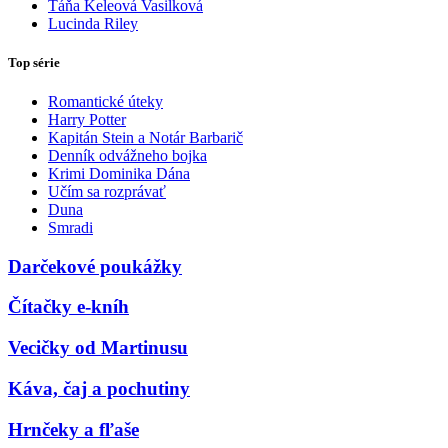
Táňa Keleová Vasilková
Lucinda Riley
Top série
Romantické úteky
Harry Potter
Kapitán Stein a Notár Barbarič
Denník odvážneho bojka
Krimi Dominika Dána
Učím sa rozprávať
Duna
Smradi
Darčekové poukážky
Čítačky e-kníh
Vecičky od Martinusu
Káva, čaj a pochutiny
Hrnčeky a fľaše