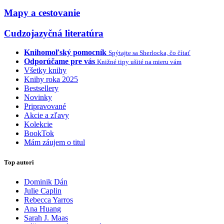
Mapy a cestovanie
Cudzojazyčná literatúra
Knihomoľský pomocník
Spýtajte sa Sherlocka, čo čítať
Odporúčame pre vás
Knižné tipy ušité na mieru vám
Všetky knihy
Knihy roka 2025
Bestsellery
Novinky
Pripravované
Akcie a zľavy
Kolekcie
BookTok
Mám záujem o titul
Top autori
Dominik Dán
Julie Caplin
Rebecca Yarros
Ana Huang
Sarah J. Maas