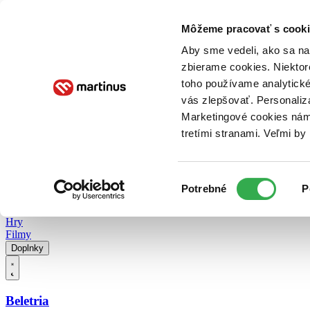
Doručenie
Kníhkupectvá
Knihovrátok
Poukážky
Knižný blog
Kontakt
Môžeme pracovať s cooki
Aby sme vedeli, ako sa na 
zbierame cookies. Niektor
E-knihy
Audioknihy
Hry
Filmy
Knihy
Doplnky
toho používame analytické
vás zlepšovať. Personaliz
Vyhľadávanie
Marketingové cookies nám 
tretími stranami. Veľmi b
Prihlásiť
Vyhľadávanie
Výber
Knihy
Potrebné
P
súhlasu
E-knihy
Audioknihy
Hry
Filmy
Doplnky
Beletria